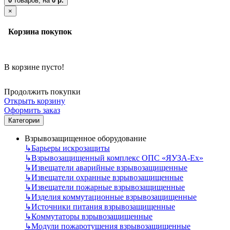
0
товаров,
на
0 р.
×
Корзина покупок
В корзине пусто!
Продолжить покупки
Открыть корзину
Оформить заказ
Категории
Взрывозащищенное оборудование
↳
Барьеры искрозащиты
↳
Взрывозащищенный комплекс ОПС «ЯУЗА-Ех»
↳
Извещатели аварийные взрывозащищенные
↳
Извещатели охранные взрывозащищенные
↳
Извещатели пожарные взрывозащищенные
↳
Изделия коммутационные взрывозащищенные
↳
Источники питания взрывозащищенные
↳
Коммутаторы взрывозащищенные
↳
Модули пожаротушения взрывозащищенные