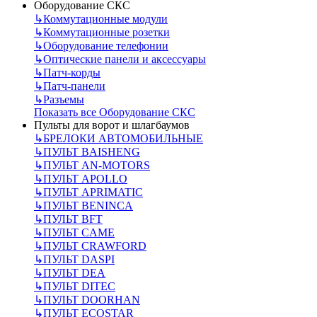
Оборудование СКС
↳
Коммутационные модули
↳
Коммутационные розетки
↳
Оборудование телефонии
↳
Оптические панели и аксессуары
↳
Патч-корды
↳
Патч-панели
↳
Разъемы
Показать все Оборудование СКС
Пульты для ворот и шлагбаумов
↳
БРЕЛОКИ АВТОМОБИЛЬНЫЕ
↳
ПУЛЬТ BAISHENG
↳
ПУЛЬТ AN-MOTORS
↳
ПУЛЬТ APOLLO
↳
ПУЛЬТ APRIMATIC
↳
ПУЛЬТ BENINCA
↳
ПУЛЬТ BFT
↳
ПУЛЬТ CAME
↳
ПУЛЬТ CRAWFORD
↳
ПУЛЬТ DASPI
↳
ПУЛЬТ DEA
↳
ПУЛЬТ DITEC
↳
ПУЛЬТ DOORHAN
↳
ПУЛЬТ ECOSTAR