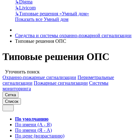
↳
Digma
↳
Livicom
↳
Типовые решения «Умный дом»
Показать все Умный дом
Средства и системы охранно-пожарной сигнализации
Типовые решения ОПС
Типовые решения ОПС
Уточнить поиск
Охранно-пожарные сигнализации
Периметральные
сигнализации
Пожарные сигнализации
Системы
мониторинга
Сетка
Список
По умолчанию
По имени (A - Я)
По имени (Я - A)
По цене (возрастанию)