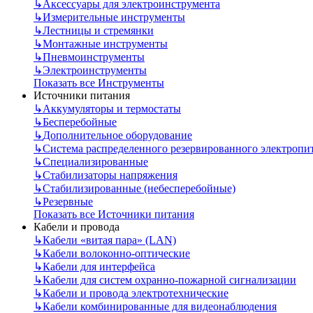
↳
Аксессуары для электроинструмента
↳
Измерительные инструменты
↳
Лестницы и стремянки
↳
Монтажные инструменты
↳
Пневмоинструменты
↳
Электроинструменты
Показать все Инструменты
Источники питания
↳
Аккумуляторы и термостаты
↳
Бесперебойные
↳
Дополнительное оборудование
↳
Система распределенного резервированного электропи
↳
Специализированные
↳
Стабилизаторы напряжения
↳
Стабилизированные (небесперебойные)
↳
Резервные
Показать все Источники питания
Кабели и провода
↳
Кабели «витая пара» (LAN)
↳
Кабели волоконно-оптические
↳
Кабели для интерфейса
↳
Кабели для систем охранно-пожарной сигнализации
↳
Кабели и провода электротехнические
↳
Кабели комбинированные для видеонаблюдения