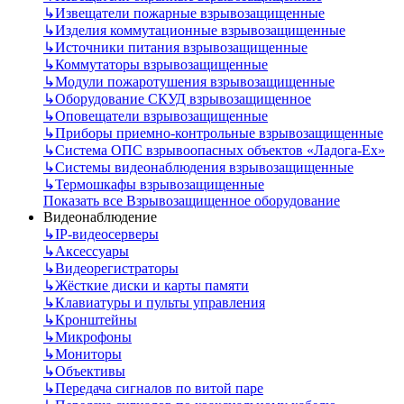
↳
Извещатели пожарные взрывозащищенные
↳
Изделия коммутационные взрывозащищенные
↳
Источники питания взрывозащищенные
↳
Коммутаторы взрывозащищенные
↳
Модули пожаротушения взрывозащищенные
↳
Оборудование СКУД взрывозащищенное
↳
Оповещатели взрывозащищенные
↳
Приборы приемно-контрольные взрывозащищенные
↳
Система ОПС взрывоопасных объектов «Ладога-Ex»
↳
Системы видеонаблюдения взрывозащищенные
↳
Термошкафы взрывозащищенные
Показать все Взрывозащищенное оборудование
Видеонаблюдение
↳
IP-видеосерверы
↳
Аксессуары
↳
Видеорегистраторы
↳
Жёсткие диски и карты памяти
↳
Клавиатуры и пульты управления
↳
Кронштейны
↳
Микрофоны
↳
Мониторы
↳
Объективы
↳
Передача сигналов по витой паре