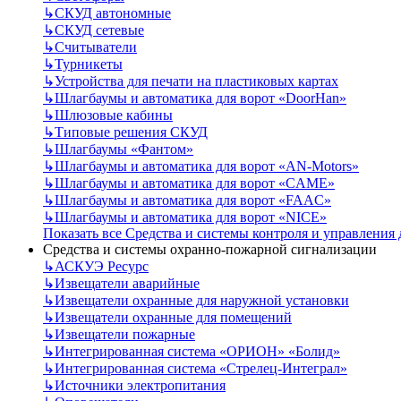
↳
СКУД автономные
↳
СКУД сетевые
↳
Считыватели
↳
Турникеты
↳
Устройства для печати на пластиковых картах
↳
Шлагбаумы и автоматика для ворот «DoorHan»
↳
Шлюзовые кабины
↳
Типовые решения СКУД
↳
Шлагбаумы «Фантом»
↳
Шлагбаумы и автоматика для ворот «AN-Motors»
↳
Шлагбаумы и автоматика для ворот «CAME»
↳
Шлагбаумы и автоматика для ворот «FAAC»
↳
Шлагбаумы и автоматика для ворот «NICE»
Показать все Средства и системы контроля и управления
Средства и системы охранно-пожарной сигнализации
↳
АСКУЭ Ресурс
↳
Извещатели аварийные
↳
Извещатели охранные для наружной установки
↳
Извещатели охранные для помещений
↳
Извещатели пожарные
↳
Интегрированная система «ОРИОН» «Болид»
↳
Интегрированная система «Стрелец-Интеграл»
↳
Источники электропитания