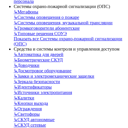
персонала
Системы охрано-пожарной сигнализации (ОПС)
↳
Мегафоны
↳
Системы оповещения о пожаре
↳
Системы оповещения, музыкальной трансляции
↳
Громкоговорители абонентские
↳
Типовые решения СОУЭ
Показать все Системы охрано-пожарной сигнализации
(ОПС)
Средства и системы контроля и управления доступом
↳
Автоматика для дверей
↳
Биометрические СКУД
↳
Доводчики
↳
Досмотровое оборудование
↳
Замки и электромеханические защелки
↳
Зеркала безопасности
↳
Идентификаторы
↳
Источники электропитания
↳
Калитки
↳
Кнопки выхода
↳
Ограждения
↳
Светофоры
↳
СКУД автономные
↳
СКУД сетевые