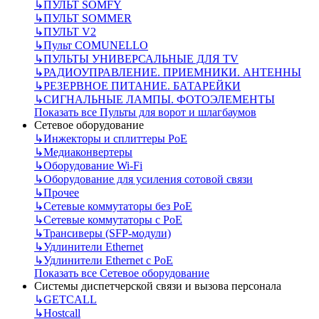
↳
ПУЛЬТ SOMFY
↳
ПУЛЬТ SOMMER
↳
ПУЛЬТ V2
↳
Пульт СOMUNELLO
↳
ПУЛЬТЫ УНИВЕРСАЛЬНЫЕ ДЛЯ TV
↳
РАДИОУПРАВЛЕНИЕ. ПРИЕМНИКИ. АНТЕННЫ
↳
РЕЗЕРВНОЕ ПИТАНИЕ. БАТАРЕЙКИ
↳
СИГНАЛЬНЫЕ ЛАМПЫ. ФОТОЭЛЕМЕНТЫ
Показать все Пульты для ворот и шлагбаумов
Сетевое оборудование
↳
Инжекторы и сплиттеры РоЕ
↳
Медиаконвертеры
↳
Оборудование Wi-Fi
↳
Оборудование для усиления сотовой связи
↳
Прочее
↳
Сетевые коммутаторы без РоЕ
↳
Сетевые коммутаторы с РоЕ
↳
Трансиверы (SFP-модули)
↳
Удлинители Ethernet
↳
Удлинители Ethernet с PoE
Показать все Сетевое оборудование
Системы диспетчерской связи и вызова персонала
↳
GETCALL
↳
Hostcall