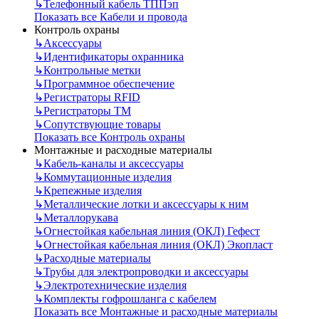
↳
Телефонный кабель ТППэп
Показать все Кабели и провода
Контроль охраны
↳
Аксессуары
↳
Идентификаторы охранника
↳
Контрольные метки
↳
Программное обеспечение
↳
Регистраторы RFID
↳
Регистраторы ТМ
↳
Сопутствующие товары
Показать все Контроль охраны
Монтажные и расходные материалы
↳
Кабель-каналы и аксессуары
↳
Коммутационные изделия
↳
Крепежные изделия
↳
Металлические лотки и аксессуары к ним
↳
Металлорукава
↳
Огнестойкая кабельная линия (ОКЛ) Гефест
↳
Огнестойкая кабельная линия (ОКЛ) Экопласт
↳
Расходные материалы
↳
Трубы для электропроводки и аксессуары
↳
Электротехнические изделия
↳
Комплекты гофрошланга с кабелем
Показать все Монтажные и расходные материалы