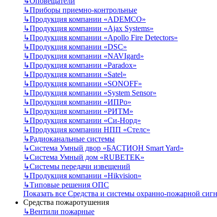
↳
Оповещатели
↳
Приборы приемно-контрольные
↳
Продукция компании «ADEMCO»
↳
Продукция компании «Ajax Systems»
↳
Продукция компании «Apollo Fire Detectors»
↳
Продукция компании «DSC»
↳
Продукция компании «NAVIgard»
↳
Продукция компании «Paradox»
↳
Продукция компании «Satel»
↳
Продукция компании «SONOFF»
↳
Продукция компании «System Sensor»
↳
Продукция компании «ИПРо»
↳
Продукция компании «РИТМ»
↳
Продукция компании «Си-Норд»
↳
Продукция компании НПП «Стелс»
↳
Радиоканальные системы
↳
Система Умный двор «БАСТИОН Smart Yard»
↳
Система Умный дом «RUBETEK»
↳
Системы передачи извещений
↳
Продукция компании «Hikvision»
↳
Типовые решения ОПС
Показать все Средства и системы охранно-пожарной сиг
Средства пожаротушения
↳
Вентили пожарные