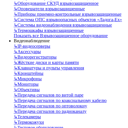
↳
Оборудование СКУД взрывозащищенное
↳
Оповещатели взрывозащищенные
↳
Приборы приемно-контрольные взрывозащищенные
↳
Система ОПС взрывоопасных объектов «Ладога-Ex»
↳
Системы видеонаблюдения взрывозащищенные
↳
Термошкафы взрывозащищенные
Показать все Взрывозащищенное оборудование
Видеонаблюдение
↳
IP-видеосерверы
↳
Аксессуары
↳
Видеорегистраторы
↳
Жёсткие диски и карты памяти
↳
Клавиатуры и пульты управления
↳
Кронштейны
↳
Микрофоны
↳
Мониторы
↳
Объективы
↳
Передача сигналов по витой паре
↳
Передача сигналов по коаксиальному кабелю
↳
Передача сигналов по оптоволокну
↳
Передача сигналов по радиоканалу
↳
Телекамеры
↳
Термокожухи
↳
Тестовое оборудование