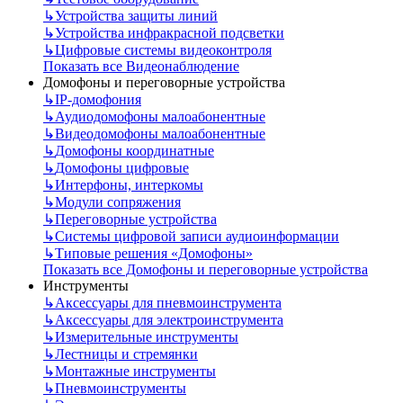
↳
Устройства защиты линий
↳
Устройства инфракрасной подсветки
↳
Цифровые системы видеоконтроля
Показать все Видеонаблюдение
Домофоны и переговорные устройства
↳
IP-домофония
↳
Аудиодомофоны малоабонентные
↳
Видеодомофоны малоабонентные
↳
Домофоны координатные
↳
Домофоны цифровые
↳
Интерфоны, интеркомы
↳
Модули сопряжения
↳
Переговорные устройства
↳
Системы цифровой записи аудиоинформации
↳
Типовые решения «Домофоны»
Показать все Домофоны и переговорные устройства
Инструменты
↳
Аксессуары для пневмоинструмента
↳
Аксессуары для электроинструмента
↳
Измерительные инструменты
↳
Лестницы и стремянки
↳
Монтажные инструменты
↳
Пневмоинструменты