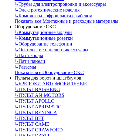
↳
Трубы для электропроводки и аксессуары
↳
Электротехнические изделия
↳
Комплекты гофрошланга с кабелем
Показать все Монтажные и расходные материалы
Оборудование СКС
↳
Коммутационные модули
↳
Коммутационные розетки
↳
Оборудование телефонии
↳
Оптические панели и аксессуары
↳
Патч-корды
↳
Патч-панели
↳
Разъемы
Показать все Оборудование СКС
Пульты для ворот и шлагбаумов
↳
БРЕЛОКИ АВТОМОБИЛЬНЫЕ
↳
ПУЛЬТ BAISHENG
↳
ПУЛЬТ AN-MOTORS
↳
ПУЛЬТ APOLLO
↳
ПУЛЬТ APRIMATIC
↳
ПУЛЬТ BENINCA
↳
ПУЛЬТ BFT
↳
ПУЛЬТ CAME
↳
ПУЛЬТ CRAWFORD
↳
ПУЛЬТ DASPI