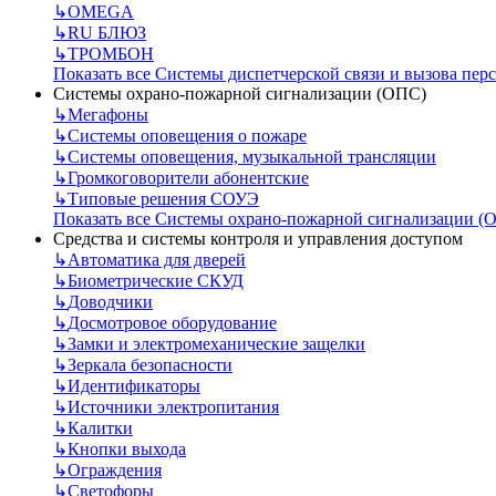
↳
OMEGA
↳
RU БЛЮЗ
↳
ТРОМБОН
Показать все Системы диспетчерской связи и вызова пер
Системы охрано-пожарной сигнализации (ОПС)
↳
Мегафоны
↳
Системы оповещения о пожаре
↳
Системы оповещения, музыкальной трансляции
↳
Громкоговорители абонентские
↳
Типовые решения СОУЭ
Показать все Системы охрано-пожарной сигнализации (
Средства и системы контроля и управления доступом
↳
Автоматика для дверей
↳
Биометрические СКУД
↳
Доводчики
↳
Досмотровое оборудование
↳
Замки и электромеханические защелки
↳
Зеркала безопасности
↳
Идентификаторы
↳
Источники электропитания
↳
Калитки
↳
Кнопки выхода
↳
Ограждения
↳
Светофоры