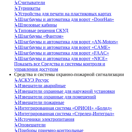
↳
Считыватели
↳
Турникеты
↳
Устройства для печати на пластиковых картах
↳
Шлагбаумы и автоматика для ворот «DoorHan»
↳
Шлюзовые кабины
↳
Типовые решения СКУД
↳
Шлагбаумы «Фантом»
↳
Шлагбаумы и автоматика для ворот «AN-Motors»
↳
Шлагбаумы и автоматика для ворот «CAME»
↳
Шлагбаумы и автоматика для ворот «FAAC»
↳
Шлагбаумы и автоматика для ворот «NICE»
Показать все Средства и системы контроля и
управления доступом
Средства и системы охранно-пожарной сигнализации
↳
АСКУЭ Ресурс
↳
Извещатели аварийные
↳
Извещатели охранные для наружной установки
↳
Извещатели охранные для помещений
↳
Извещатели пожарные
↳
Интегрированная система «ОРИОН» «Болид»
↳
Интегрированная система «Стрелец-Интеграл»
↳
Источники электропитания
↳
Оповещатели
↳
Приборы приемно-контрольные