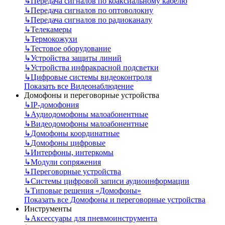
↳
Передача сигналов по коаксиальному кабелю
↳
Передача сигналов по оптоволокну
↳
Передача сигналов по радиоканалу
↳
Телекамеры
↳
Термокожухи
↳
Тестовое оборудование
↳
Устройства защиты линий
↳
Устройства инфракрасной подсветки
↳
Цифровые системы видеоконтроля
Показать все Видеонаблюдение
Домофоны и переговорные устройства
↳
IP-домофония
↳
Аудиодомофоны малоабонентные
↳
Видеодомофоны малоабонентные
↳
Домофоны координатные
↳
Домофоны цифровые
↳
Интерфоны, интеркомы
↳
Модули сопряжения
↳
Переговорные устройства
↳
Системы цифровой записи аудиоинформации
↳
Типовые решения «Домофоны»
Показать все Домофоны и переговорные устройства
Инструменты
↳
Аксессуары для пневмоинструмента