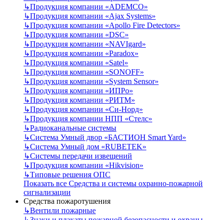
↳
Продукция компании «ADEMCO»
↳
Продукция компании «Ajax Systems»
↳
Продукция компании «Apollo Fire Detectors»
↳
Продукция компании «DSC»
↳
Продукция компании «NAVIgard»
↳
Продукция компании «Paradox»
↳
Продукция компании «Satel»
↳
Продукция компании «SONOFF»
↳
Продукция компании «System Sensor»
↳
Продукция компании «ИПРо»
↳
Продукция компании «РИТМ»
↳
Продукция компании «Си-Норд»
↳
Продукция компании НПП «Стелс»
↳
Радиоканальные системы
↳
Система Умный двор «БАСТИОН Smart Yard»
↳
Система Умный дом «RUBETEK»
↳
Системы передачи извещений
↳
Продукция компании «Hikvision»
↳
Типовые решения ОПС
Показать все Средства и системы охранно-пожарной
сигнализации
Средства пожаротушения
↳
Вентили пожарные
↳
Знаки и плакаты пожарной безопасности и охраны