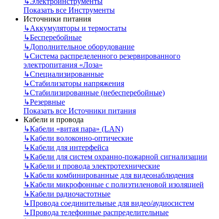
↳
Электроинструменты
Показать все Инструменты
Источники питания
↳
Аккумуляторы и термостаты
↳
Бесперебойные
↳
Дополнительное оборудование
↳
Система распределенного резервированного
электропитания «Лоза»
↳
Специализированные
↳
Стабилизаторы напряжения
↳
Стабилизированные (небесперебойные)
↳
Резервные
Показать все Источники питания
Кабели и провода
↳
Кабели «витая пара» (LAN)
↳
Кабели волоконно-оптические
↳
Кабели для интерфейса
↳
Кабели для систем охранно-пожарной сигнализации
↳
Кабели и провода электротехнические
↳
Кабели комбинированные для видеонаблюдения
↳
Кабели микрофонные с полиэтиленовой изоляцией
↳
Кабели радиочастотные
↳
Провода соединительные для видео/аудиосистем
↳
Провода телефонные распределительные