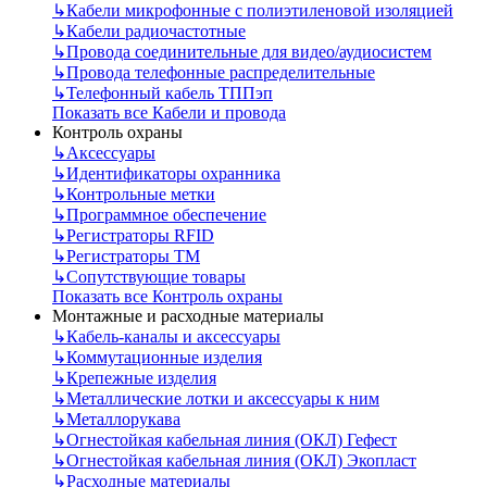
↳
Кабели микрофонные с полиэтиленовой изоляцией
↳
Кабели радиочастотные
↳
Провода соединительные для видео/аудиосистем
↳
Провода телефонные распределительные
↳
Телефонный кабель ТППэп
Показать все Кабели и провода
Контроль охраны
↳
Аксессуары
↳
Идентификаторы охранника
↳
Контрольные метки
↳
Программное обеспечение
↳
Регистраторы RFID
↳
Регистраторы ТМ
↳
Сопутствующие товары
Показать все Контроль охраны
Монтажные и расходные материалы
↳
Кабель-каналы и аксессуары
↳
Коммутационные изделия
↳
Крепежные изделия
↳
Металлические лотки и аксессуары к ним
↳
Металлорукава
↳
Огнестойкая кабельная линия (ОКЛ) Гефест
↳
Огнестойкая кабельная линия (ОКЛ) Экопласт
↳
Расходные материалы