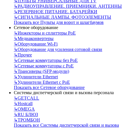
↳
ПУЛЬТЫ УНИВЕРСАЛЬНЫЕ ДЛЯ TV
↳
РАДИОУПРАВЛЕНИЕ. ПРИЕМНИКИ. АНТЕННЫ
↳
РЕЗЕРВНОЕ ПИТАНИЕ. БАТАРЕЙКИ
↳
СИГНАЛЬНЫЕ ЛАМПЫ. ФОТОЭЛЕМЕНТЫ
Показать все Пульты для ворот и шлагбаумов
Сетевое оборудование
↳
Инжекторы и сплиттеры РоЕ
↳
Медиаконвертеры
↳
Оборудование Wi-Fi
↳
Оборудование для усиления сотовой связи
↳
Прочее
↳
Сетевые коммутаторы без РоЕ
↳
Сетевые коммутаторы с РоЕ
↳
Трансиверы (SFP-модули)
↳
Удлинители Ethernet
↳
Удлинители Ethernet с PoE
Показать все Сетевое оборудование
Системы диспетчерской связи и вызова персонала
↳
GETCALL
↳
Hostcall
↳
OMEGA
↳
RU БЛЮЗ
↳
ТРОМБОН
Показать все Системы диспетчерской связи и вызова