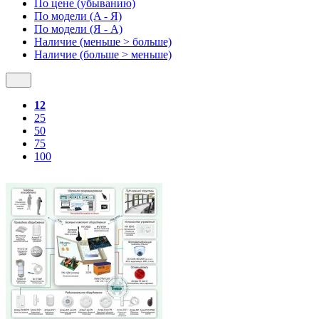
По цене (убыванию)
По модели (A - Я)
По модели (Я - A)
Наличие (меньше > больше)
Наличие (больше > меньше)
12
25
50
75
100