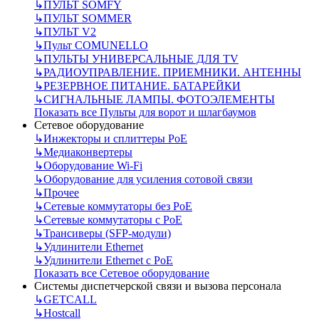
↳
ПУЛЬТ SOMFY
↳
ПУЛЬТ SOMMER
↳
ПУЛЬТ V2
↳
Пульт СOMUNELLO
↳
ПУЛЬТЫ УНИВЕРСАЛЬНЫЕ ДЛЯ TV
↳
РАДИОУПРАВЛЕНИЕ. ПРИЕМНИКИ. АНТЕННЫ
↳
РЕЗЕРВНОЕ ПИТАНИЕ. БАТАРЕЙКИ
↳
СИГНАЛЬНЫЕ ЛАМПЫ. ФОТОЭЛЕМЕНТЫ
Показать все Пульты для ворот и шлагбаумов
Сетевое оборудование
↳
Инжекторы и сплиттеры РоЕ
↳
Медиаконвертеры
↳
Оборудование Wi-Fi
↳
Оборудование для усиления сотовой связи
↳
Прочее
↳
Сетевые коммутаторы без РоЕ
↳
Сетевые коммутаторы с РоЕ
↳
Трансиверы (SFP-модули)
↳
Удлинители Ethernet
↳
Удлинители Ethernet с PoE
Показать все Сетевое оборудование
Системы диспетчерской связи и вызова персонала
↳
GETCALL
↳
Hostcall