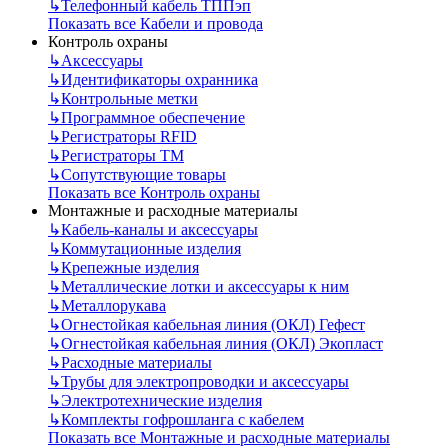
↳
Телефонный кабель ТППэп
Показать все Кабели и провода
Контроль охраны
↳
Аксессуары
↳
Идентификаторы охранника
↳
Контрольные метки
↳
Программное обеспечение
↳
Регистраторы RFID
↳
Регистраторы ТМ
↳
Сопутствующие товары
Показать все Контроль охраны
Монтажные и расходные материалы
↳
Кабель-каналы и аксессуары
↳
Коммутационные изделия
↳
Крепежные изделия
↳
Металлические лотки и аксессуары к ним
↳
Металлорукава
↳
Огнестойкая кабельная линия (ОКЛ) Гефест
↳
Огнестойкая кабельная линия (ОКЛ) Экопласт
↳
Расходные материалы
↳
Трубы для электропроводки и аксессуары
↳
Электротехнические изделия
↳
Комплекты гофрошланга с кабелем
Показать все Монтажные и расходные материалы