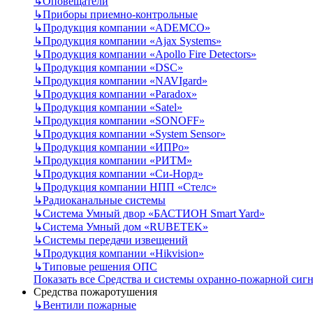
↳
Оповещатели
↳
Приборы приемно-контрольные
↳
Продукция компании «ADEMCO»
↳
Продукция компании «Ajax Systems»
↳
Продукция компании «Apollo Fire Detectors»
↳
Продукция компании «DSC»
↳
Продукция компании «NAVIgard»
↳
Продукция компании «Paradox»
↳
Продукция компании «Satel»
↳
Продукция компании «SONOFF»
↳
Продукция компании «System Sensor»
↳
Продукция компании «ИПРо»
↳
Продукция компании «РИТМ»
↳
Продукция компании «Си-Норд»
↳
Продукция компании НПП «Стелс»
↳
Радиоканальные системы
↳
Система Умный двор «БАСТИОН Smart Yard»
↳
Система Умный дом «RUBETEK»
↳
Системы передачи извещений
↳
Продукция компании «Hikvision»
↳
Типовые решения ОПС
Показать все Средства и системы охранно-пожарной сиг
Средства пожаротушения
↳
Вентили пожарные