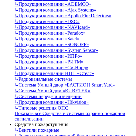
↳
Продукция компании «ADEMCO»
↳
Продукция компании «Ajax Systems»
↳
Продукция компании «Apollo Fire Detectors»
↳
Продукция компании «DSC»
↳
Продукция компании «NAVIgard»
↳
Продукция компании «Paradox»
↳
Продукция компании «Satel»
↳
Продукция компании «SONOFF»
↳
Продукция компании «System Sensor»
↳
Продукция компании «ИПРо»
↳
Продукция компании «РИТМ»
↳
Продукция компании «Си-Норд»
↳
Продукция компании НПП «Стелс»
↳
Радиоканальные системы
↳
Система Умный двор «БАСТИОН Smart Yard»
↳
Система Умный дом «RUBETEK»
↳
Системы передачи извещений
↳
Продукция компании «Hikvision»
↳
Типовые решения ОПС
Показать все Средства и системы охранно-пожарной
сигнализации
Средства пожаротушения
↳
Вентили пожарные
↳
Знаки и плакаты пожарной безопасности и охраны