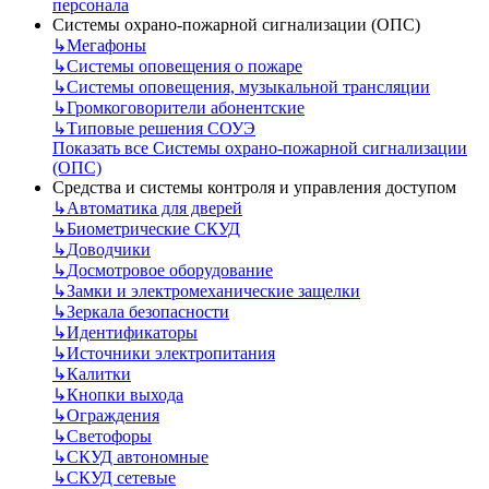
персонала
Системы охрано-пожарной сигнализации (ОПС)
↳
Мегафоны
↳
Системы оповещения о пожаре
↳
Системы оповещения, музыкальной трансляции
↳
Громкоговорители абонентские
↳
Типовые решения СОУЭ
Показать все Системы охрано-пожарной сигнализации
(ОПС)
Средства и системы контроля и управления доступом
↳
Автоматика для дверей
↳
Биометрические СКУД
↳
Доводчики
↳
Досмотровое оборудование
↳
Замки и электромеханические защелки
↳
Зеркала безопасности
↳
Идентификаторы
↳
Источники электропитания
↳
Калитки
↳
Кнопки выхода
↳
Ограждения
↳
Светофоры
↳
СКУД автономные
↳
СКУД сетевые