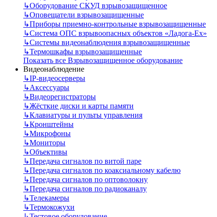
↳
Оборудование СКУД взрывозащищенное
↳
Оповещатели взрывозащищенные
↳
Приборы приемно-контрольные взрывозащищенные
↳
Система ОПС взрывоопасных объектов «Ладога-Ex»
↳
Системы видеонаблюдения взрывозащищенные
↳
Термошкафы взрывозащищенные
Показать все Взрывозащищенное оборудование
Видеонаблюдение
↳
IP-видеосерверы
↳
Аксессуары
↳
Видеорегистраторы
↳
Жёсткие диски и карты памяти
↳
Клавиатуры и пульты управления
↳
Кронштейны
↳
Микрофоны
↳
Мониторы
↳
Объективы
↳
Передача сигналов по витой паре
↳
Передача сигналов по коаксиальному кабелю
↳
Передача сигналов по оптоволокну
↳
Передача сигналов по радиоканалу
↳
Телекамеры
↳
Термокожухи
↳
Тестовое оборудование