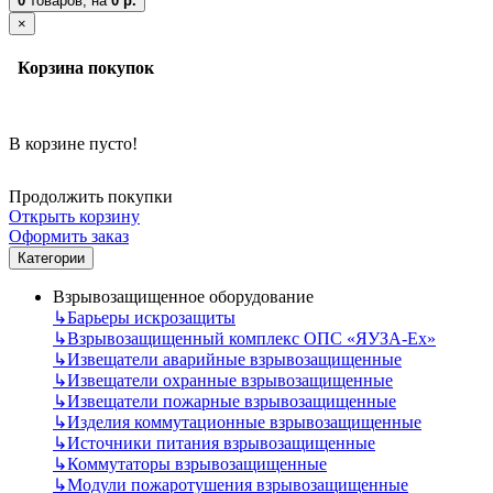
0
товаров,
на
0 р.
×
Корзина покупок
В корзине пусто!
Продолжить покупки
Открыть корзину
Оформить заказ
Категории
Взрывозащищенное оборудование
↳
Барьеры искрозащиты
↳
Взрывозащищенный комплекс ОПС «ЯУЗА-Ех»
↳
Извещатели аварийные взрывозащищенные
↳
Извещатели охранные взрывозащищенные
↳
Извещатели пожарные взрывозащищенные
↳
Изделия коммутационные взрывозащищенные
↳
Источники питания взрывозащищенные
↳
Коммутаторы взрывозащищенные
↳
Модули пожаротушения взрывозащищенные