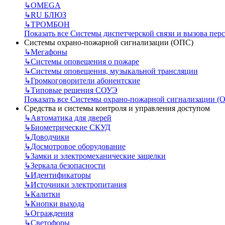
↳
OMEGA
↳
RU БЛЮЗ
↳
ТРОМБОН
Показать все Системы диспетчерской связи и вызова пер
Системы охрано-пожарной сигнализации (ОПС)
↳
Мегафоны
↳
Системы оповещения о пожаре
↳
Системы оповещения, музыкальной трансляции
↳
Громкоговорители абонентские
↳
Типовые решения СОУЭ
Показать все Системы охрано-пожарной сигнализации (
Средства и системы контроля и управления доступом
↳
Автоматика для дверей
↳
Биометрические СКУД
↳
Доводчики
↳
Досмотровое оборудование
↳
Замки и электромеханические защелки
↳
Зеркала безопасности
↳
Идентификаторы
↳
Источники электропитания
↳
Калитки
↳
Кнопки выхода
↳
Ограждения
↳
Светофоры