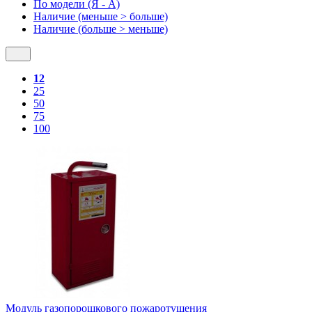
По модели (Я - A)
Наличие (меньше > больше)
Наличие (больше > меньше)
12
25
50
75
100
Модуль газопорошкового пожаротушения