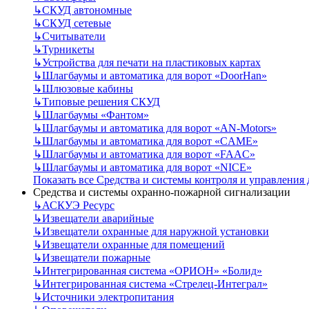
↳
СКУД автономные
↳
СКУД сетевые
↳
Считыватели
↳
Турникеты
↳
Устройства для печати на пластиковых картах
↳
Шлагбаумы и автоматика для ворот «DoorHan»
↳
Шлюзовые кабины
↳
Типовые решения СКУД
↳
Шлагбаумы «Фантом»
↳
Шлагбаумы и автоматика для ворот «AN-Motors»
↳
Шлагбаумы и автоматика для ворот «CAME»
↳
Шлагбаумы и автоматика для ворот «FAAC»
↳
Шлагбаумы и автоматика для ворот «NICE»
Показать все Средства и системы контроля и управления
Средства и системы охранно-пожарной сигнализации
↳
АСКУЭ Ресурс
↳
Извещатели аварийные
↳
Извещатели охранные для наружной установки
↳
Извещатели охранные для помещений
↳
Извещатели пожарные
↳
Интегрированная система «ОРИОН» «Болид»
↳
Интегрированная система «Стрелец-Интеграл»
↳
Источники электропитания