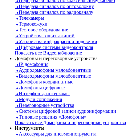
↳
Передача сигналов по коаксиальному кабелю
↳
Передача сигналов по оптоволокну
↳
Передача сигналов по радиоканалу
↳
Телекамеры
↳
Термокожухи
↳
Тестовое оборудование
↳
Устройства защиты линий
↳
Устройства инфракрасной подсветки
↳
Цифровые системы видеоконтроля
Показать все Видеонаблюдение
Домофоны и переговорные устройства
↳
IP-домофония
↳
Аудиодомофоны малоабонентные
↳
Видеодомофоны малоабонентные
↳
Домофоны координатные
↳
Домофоны цифровые
↳
Интерфоны, интеркомы
↳
Модули сопряжения
↳
Переговорные устройства
↳
Системы цифровой записи аудиоинформации
↳
Типовые решения «Домофоны»
Показать все Домофоны и переговорные устройства
Инструменты
↳
Аксессуары для пневмоинструмента