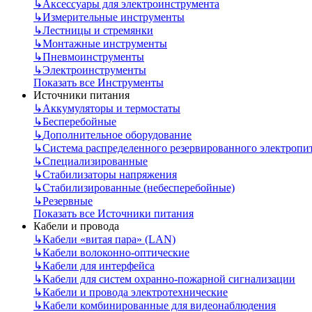
↳
Аксессуары для электроинструмента
↳
Измерительные инструменты
↳
Лестницы и стремянки
↳
Монтажные инструменты
↳
Пневмоинструменты
↳
Электроинструменты
Показать все Инструменты
Источники питания
↳
Аккумуляторы и термостаты
↳
Бесперебойные
↳
Дополнительное оборудование
↳
Система распределенного резервированного электропи
↳
Специализированные
↳
Стабилизаторы напряжения
↳
Стабилизированные (небесперебойные)
↳
Резервные
Показать все Источники питания
Кабели и провода
↳
Кабели «витая пара» (LAN)
↳
Кабели волоконно-оптические
↳
Кабели для интерфейса
↳
Кабели для систем охранно-пожарной сигнализации
↳
Кабели и провода электротехнические
↳
Кабели комбинированные для видеонаблюдения