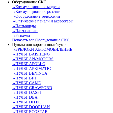
Оборудование СКС
↳
Коммутационные модули
↳
Коммутационные розетки
↳
Оборудование телефонии
↳
Оптические панели и аксессуары
↳
Патч-корды
↳
Патч-панели
↳
Разъемы
Показать все Оборудование СКС
Пульты для ворот и шлагбаумов
↳
БРЕЛОКИ АВТОМОБИЛЬНЫЕ
↳
ПУЛЬТ BAISHENG
↳
ПУЛЬТ AN-MOTORS
↳
ПУЛЬТ APOLLO
↳
ПУЛЬТ APRIMATIC
↳
ПУЛЬТ BENINCA
↳
ПУЛЬТ BFT
↳
ПУЛЬТ CAME
↳
ПУЛЬТ CRAWFORD
↳
ПУЛЬТ DASPI
↳
ПУЛЬТ DEA
↳
ПУЛЬТ DITEC
↳
ПУЛЬТ DOORHAN
↳
ПУЛЬТ ECOSTAR