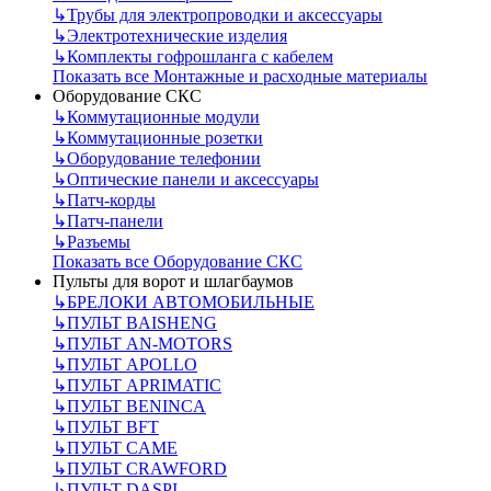
↳
Трубы для электропроводки и аксессуары
↳
Электротехнические изделия
↳
Комплекты гофрошланга с кабелем
Показать все Монтажные и расходные материалы
Оборудование СКС
↳
Коммутационные модули
↳
Коммутационные розетки
↳
Оборудование телефонии
↳
Оптические панели и аксессуары
↳
Патч-корды
↳
Патч-панели
↳
Разъемы
Показать все Оборудование СКС
Пульты для ворот и шлагбаумов
↳
БРЕЛОКИ АВТОМОБИЛЬНЫЕ
↳
ПУЛЬТ BAISHENG
↳
ПУЛЬТ AN-MOTORS
↳
ПУЛЬТ APOLLO
↳
ПУЛЬТ APRIMATIC
↳
ПУЛЬТ BENINCA
↳
ПУЛЬТ BFT
↳
ПУЛЬТ CAME
↳
ПУЛЬТ CRAWFORD
↳
ПУЛЬТ DASPI