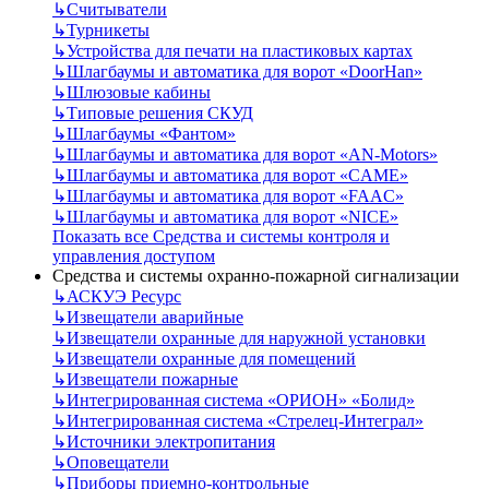
↳
Считыватели
↳
Турникеты
↳
Устройства для печати на пластиковых картах
↳
Шлагбаумы и автоматика для ворот «DoorHan»
↳
Шлюзовые кабины
↳
Типовые решения СКУД
↳
Шлагбаумы «Фантом»
↳
Шлагбаумы и автоматика для ворот «AN-Motors»
↳
Шлагбаумы и автоматика для ворот «CAME»
↳
Шлагбаумы и автоматика для ворот «FAAC»
↳
Шлагбаумы и автоматика для ворот «NICE»
Показать все Средства и системы контроля и
управления доступом
Средства и системы охранно-пожарной сигнализации
↳
АСКУЭ Ресурс
↳
Извещатели аварийные
↳
Извещатели охранные для наружной установки
↳
Извещатели охранные для помещений
↳
Извещатели пожарные
↳
Интегрированная система «ОРИОН» «Болид»
↳
Интегрированная система «Стрелец-Интеграл»
↳
Источники электропитания
↳
Оповещатели
↳
Приборы приемно-контрольные