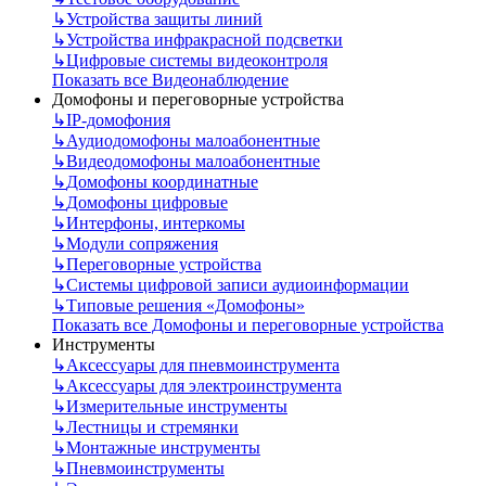
↳
Устройства защиты линий
↳
Устройства инфракрасной подсветки
↳
Цифровые системы видеоконтроля
Показать все Видеонаблюдение
Домофоны и переговорные устройства
↳
IP-домофония
↳
Аудиодомофоны малоабонентные
↳
Видеодомофоны малоабонентные
↳
Домофоны координатные
↳
Домофоны цифровые
↳
Интерфоны, интеркомы
↳
Модули сопряжения
↳
Переговорные устройства
↳
Системы цифровой записи аудиоинформации
↳
Типовые решения «Домофоны»
Показать все Домофоны и переговорные устройства
Инструменты
↳
Аксессуары для пневмоинструмента
↳
Аксессуары для электроинструмента
↳
Измерительные инструменты
↳
Лестницы и стремянки
↳
Монтажные инструменты
↳
Пневмоинструменты