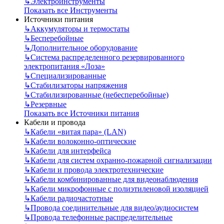
↳
Электроинструменты
Показать все Инструменты
Источники питания
↳
Аккумуляторы и термостаты
↳
Бесперебойные
↳
Дополнительное оборудование
↳
Система распределенного резервированного
электропитания «Лоза»
↳
Специализированные
↳
Стабилизаторы напряжения
↳
Стабилизированные (небесперебойные)
↳
Резервные
Показать все Источники питания
Кабели и провода
↳
Кабели «витая пара» (LAN)
↳
Кабели волоконно-оптические
↳
Кабели для интерфейса
↳
Кабели для систем охранно-пожарной сигнализации
↳
Кабели и провода электротехнические
↳
Кабели комбинированные для видеонаблюдения
↳
Кабели микрофонные с полиэтиленовой изоляцией
↳
Кабели радиочастотные
↳
Провода соединительные для видео/аудиосистем
↳
Провода телефонные распределительные