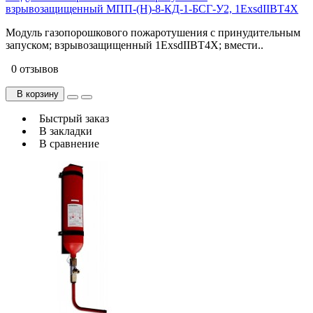
взрывозащищенный МПП-(Н)-8-КД-1-БСГ-У2, 1ЕхsdIIBT4X
Модуль газопорошкового пожаротушения с принудительным
запуском; взрывозащищенный 1ExsdIIBT4X; вмести..
0 отзывов
В корзину
Быстрый заказ
В закладки
В сравнение