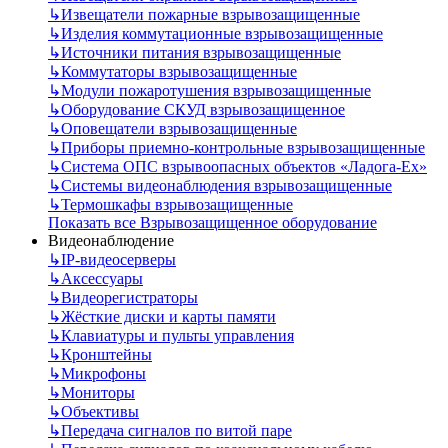
↳
Извещатели пожарные взрывозащищенные
↳
Изделия коммутационные взрывозащищенные
↳
Источники питания взрывозащищенные
↳
Коммутаторы взрывозащищенные
↳
Модули пожаротушения взрывозащищенные
↳
Оборудование СКУД взрывозащищенное
↳
Оповещатели взрывозащищенные
↳
Приборы приемно-контрольные взрывозащищенные
↳
Система ОПС взрывоопасных объектов «Ладога-Ex»
↳
Системы видеонаблюдения взрывозащищенные
↳
Термошкафы взрывозащищенные
Показать все Взрывозащищенное оборудование
Видеонаблюдение
↳
IP-видеосерверы
↳
Аксессуары
↳
Видеорегистраторы
↳
Жёсткие диски и карты памяти
↳
Клавиатуры и пульты управления
↳
Кронштейны
↳
Микрофоны
↳
Мониторы
↳
Объективы
↳
Передача сигналов по витой паре