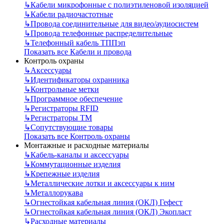
↳
Кабели микрофонные с полиэтиленовой изоляцией
↳
Кабели радиочастотные
↳
Провода соединительные для видео/аудиосистем
↳
Провода телефонные распределительные
↳
Телефонный кабель ТППэп
Показать все Кабели и провода
Контроль охраны
↳
Аксессуары
↳
Идентификаторы охранника
↳
Контрольные метки
↳
Программное обеспечение
↳
Регистраторы RFID
↳
Регистраторы ТМ
↳
Сопутствующие товары
Показать все Контроль охраны
Монтажные и расходные материалы
↳
Кабель-каналы и аксессуары
↳
Коммутационные изделия
↳
Крепежные изделия
↳
Металлические лотки и аксессуары к ним
↳
Металлорукава
↳
Огнестойкая кабельная линия (ОКЛ) Гефест
↳
Огнестойкая кабельная линия (ОКЛ) Экопласт
↳
Расходные материалы