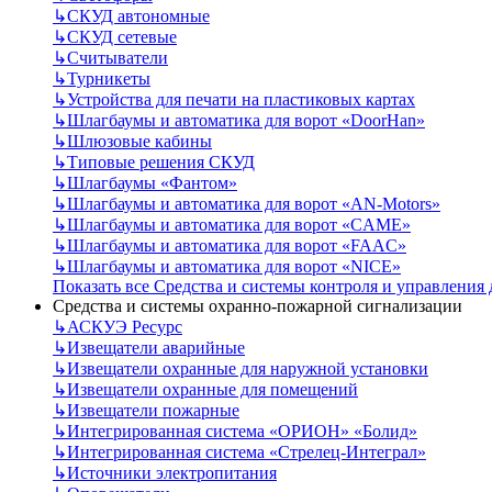
↳
СКУД автономные
↳
СКУД сетевые
↳
Считыватели
↳
Турникеты
↳
Устройства для печати на пластиковых картах
↳
Шлагбаумы и автоматика для ворот «DoorHan»
↳
Шлюзовые кабины
↳
Типовые решения СКУД
↳
Шлагбаумы «Фантом»
↳
Шлагбаумы и автоматика для ворот «AN-Motors»
↳
Шлагбаумы и автоматика для ворот «CAME»
↳
Шлагбаумы и автоматика для ворот «FAAC»
↳
Шлагбаумы и автоматика для ворот «NICE»
Показать все Средства и системы контроля и управления
Средства и системы охранно-пожарной сигнализации
↳
АСКУЭ Ресурс
↳
Извещатели аварийные
↳
Извещатели охранные для наружной установки
↳
Извещатели охранные для помещений
↳
Извещатели пожарные
↳
Интегрированная система «ОРИОН» «Болид»
↳
Интегрированная система «Стрелец-Интеграл»
↳
Источники электропитания