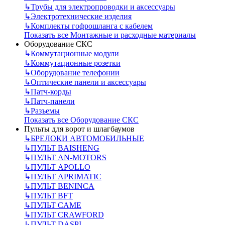
↳
Трубы для электропроводки и аксессуары
↳
Электротехнические изделия
↳
Комплекты гофрошланга с кабелем
Показать все Монтажные и расходные материалы
Оборудование СКС
↳
Коммутационные модули
↳
Коммутационные розетки
↳
Оборудование телефонии
↳
Оптические панели и аксессуары
↳
Патч-корды
↳
Патч-панели
↳
Разъемы
Показать все Оборудование СКС
Пульты для ворот и шлагбаумов
↳
БРЕЛОКИ АВТОМОБИЛЬНЫЕ
↳
ПУЛЬТ BAISHENG
↳
ПУЛЬТ AN-MOTORS
↳
ПУЛЬТ APOLLO
↳
ПУЛЬТ APRIMATIC
↳
ПУЛЬТ BENINCA
↳
ПУЛЬТ BFT
↳
ПУЛЬТ CAME
↳
ПУЛЬТ CRAWFORD
↳
ПУЛЬТ DASPI