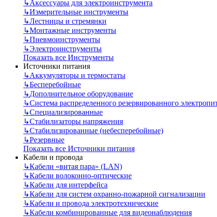
↳
Аксессуары для электроинструмента
↳
Измерительные инструменты
↳
Лестницы и стремянки
↳
Монтажные инструменты
↳
Пневмоинструменты
↳
Электроинструменты
Показать все Инструменты
Источники питания
↳
Аккумуляторы и термостаты
↳
Бесперебойные
↳
Дополнительное оборудование
↳
Система распределенного резервированного электропи
↳
Специализированные
↳
Стабилизаторы напряжения
↳
Стабилизированные (небесперебойные)
↳
Резервные
Показать все Источники питания
Кабели и провода
↳
Кабели «витая пара» (LAN)
↳
Кабели волоконно-оптические
↳
Кабели для интерфейса
↳
Кабели для систем охранно-пожарной сигнализации
↳
Кабели и провода электротехнические
↳
Кабели комбинированные для видеонаблюдения