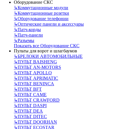
Оборудование СКС
↳
Коммутационные модули
↳
Коммутационные розетки
↳
Оборудование телефонии
↳
Оптические панели и аксессуары
↳
Патч-корды
↳
Патч-панели
↳
Разъемы
Показать все Оборудование СКС
Пульты для ворот и шлагбаумов
↳
БРЕЛОКИ АВТОМОБИЛЬНЫЕ
↳
ПУЛЬТ BAISHENG
↳
ПУЛЬТ AN-MOTORS
↳
ПУЛЬТ APOLLO
↳
ПУЛЬТ APRIMATIC
↳
ПУЛЬТ BENINCA
↳
ПУЛЬТ BFT
↳
ПУЛЬТ CAME
↳
ПУЛЬТ CRAWFORD
↳
ПУЛЬТ DASPI
↳
ПУЛЬТ DEA
↳
ПУЛЬТ DITEC
↳
ПУЛЬТ DOORHAN
↳
ПУЛЬТ ECOSTAR