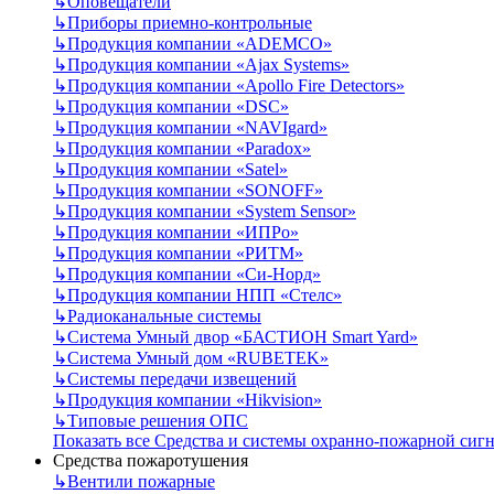
↳
Оповещатели
↳
Приборы приемно-контрольные
↳
Продукция компании «ADEMCO»
↳
Продукция компании «Ajax Systems»
↳
Продукция компании «Apollo Fire Detectors»
↳
Продукция компании «DSC»
↳
Продукция компании «NAVIgard»
↳
Продукция компании «Paradox»
↳
Продукция компании «Satel»
↳
Продукция компании «SONOFF»
↳
Продукция компании «System Sensor»
↳
Продукция компании «ИПРо»
↳
Продукция компании «РИТМ»
↳
Продукция компании «Си-Норд»
↳
Продукция компании НПП «Стелс»
↳
Радиоканальные системы
↳
Система Умный двор «БАСТИОН Smart Yard»
↳
Система Умный дом «RUBETEK»
↳
Системы передачи извещений
↳
Продукция компании «Hikvision»
↳
Типовые решения ОПС
Показать все Средства и системы охранно-пожарной сиг
Средства пожаротушения
↳
Вентили пожарные