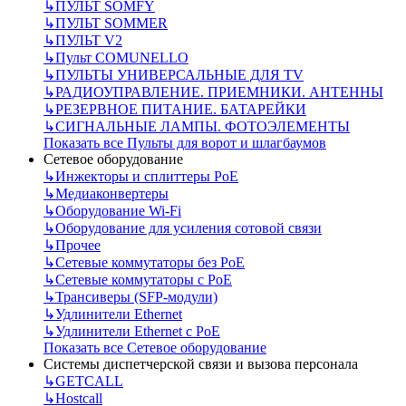
↳
ПУЛЬТ SOMFY
↳
ПУЛЬТ SOMMER
↳
ПУЛЬТ V2
↳
Пульт СOMUNELLO
↳
ПУЛЬТЫ УНИВЕРСАЛЬНЫЕ ДЛЯ TV
↳
РАДИОУПРАВЛЕНИЕ. ПРИЕМНИКИ. АНТЕННЫ
↳
РЕЗЕРВНОЕ ПИТАНИЕ. БАТАРЕЙКИ
↳
СИГНАЛЬНЫЕ ЛАМПЫ. ФОТОЭЛЕМЕНТЫ
Показать все Пульты для ворот и шлагбаумов
Сетевое оборудование
↳
Инжекторы и сплиттеры РоЕ
↳
Медиаконвертеры
↳
Оборудование Wi-Fi
↳
Оборудование для усиления сотовой связи
↳
Прочее
↳
Сетевые коммутаторы без РоЕ
↳
Сетевые коммутаторы с РоЕ
↳
Трансиверы (SFP-модули)
↳
Удлинители Ethernet
↳
Удлинители Ethernet с PoE
Показать все Сетевое оборудование
Системы диспетчерской связи и вызова персонала
↳
GETCALL
↳
Hostcall