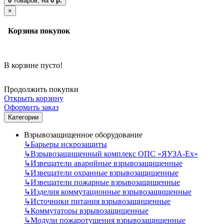
0
товаров,
на
0 р.
×
Корзина покупок
В корзине пусто!
Продолжить покупки
Открыть корзину
Оформить заказ
Категории
Взрывозащищенное оборудование
↳
Барьеры искрозащиты
↳
Взрывозащищенный комплекс ОПС «ЯУЗА-Ех»
↳
Извещатели аварийные взрывозащищенные
↳
Извещатели охранные взрывозащищенные
↳
Извещатели пожарные взрывозащищенные
↳
Изделия коммутационные взрывозащищенные
↳
Источники питания взрывозащищенные
↳
Коммутаторы взрывозащищенные
↳
Модули пожаротушения взрывозащищенные