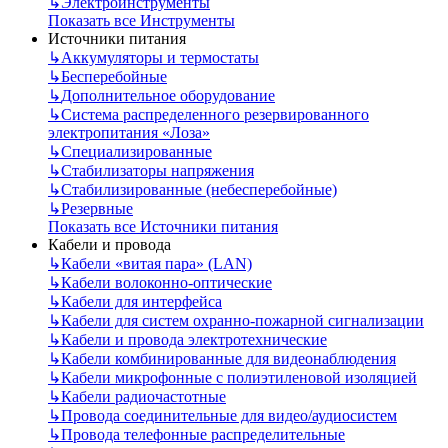
↳
Электроинструменты
Показать все Инструменты
Источники питания
↳
Аккумуляторы и термостаты
↳
Бесперебойные
↳
Дополнительное оборудование
↳
Система распределенного резервированного
электропитания «Лоза»
↳
Специализированные
↳
Стабилизаторы напряжения
↳
Стабилизированные (небесперебойные)
↳
Резервные
Показать все Источники питания
Кабели и провода
↳
Кабели «витая пара» (LAN)
↳
Кабели волоконно-оптические
↳
Кабели для интерфейса
↳
Кабели для систем охранно-пожарной сигнализации
↳
Кабели и провода электротехнические
↳
Кабели комбинированные для видеонаблюдения
↳
Кабели микрофонные с полиэтиленовой изоляцией
↳
Кабели радиочастотные
↳
Провода соединительные для видео/аудиосистем
↳
Провода телефонные распределительные