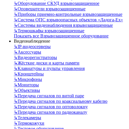
↳
Оборудование СКУД взрывозащищенное
↳
Оповещатели взрывозащищенные
↳
Приборы приемно-контрольные взрывозащищенные
↳
Система ОПС взрывоопасных объектов «Ладога-Ex»
↳
Системы видеонаблюдения взрывозащищенные
↳
Термошкафы взрывозащищенные
Показать все Взрывозащищенное оборудование
Видеонаблюдение
↳
IP-видеосерверы
↳
Аксессуары
↳
Видеорегистраторы
↳
Жёсткие диски и карты памяти
↳
Клавиатуры и пульты управления
↳
Кронштейны
↳
Микрофоны
↳
Мониторы
↳
Объективы
↳
Передача сигналов по витой паре
↳
Передача сигналов по коаксиальному кабелю
↳
Передача сигналов по оптоволокну
↳
Передача сигналов по радиоканалу
↳
Телекамеры
↳
Термокожухи
↳
Тестовое оборудование