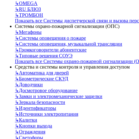
↳
OMEGA
↳
RU БЛЮЗ
↳
ТРОМБОН
Показать все Системы диспетчерской связи и вызова пер
Системы охрано-пожарной сигнализации (ОПС)
↳
Мегафоны
↳
Системы оповещения о пожаре
↳
Системы оповещения, музыкальной трансляции
↳
Громкоговорители абонентские
↳
Типовые решения СОУЭ
Показать все Системы охрано-пожарной сигнализации (
Средства и системы контроля и управления доступом
↳
Автоматика для дверей
↳
Биометрические СКУД
↳
Доводчики
↳
Досмотровое оборудование
↳
Замки и электромеханические защелки
↳
Зеркала безопасности
↳
Идентификаторы
↳
Источники электропитания
↳
Калитки
↳
Кнопки выхода
↳
Ограждения
↳
Светофоры