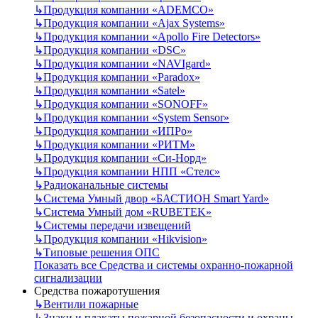
↳
Продукция компании «ADEMCO»
↳
Продукция компании «Ajax Systems»
↳
Продукция компании «Apollo Fire Detectors»
↳
Продукция компании «DSC»
↳
Продукция компании «NAVIgard»
↳
Продукция компании «Paradox»
↳
Продукция компании «Satel»
↳
Продукция компании «SONOFF»
↳
Продукция компании «System Sensor»
↳
Продукция компании «ИПРо»
↳
Продукция компании «РИТМ»
↳
Продукция компании «Си-Норд»
↳
Продукция компании НПП «Стелс»
↳
Радиоканальные системы
↳
Система Умный двор «БАСТИОН Smart Yard»
↳
Система Умный дом «RUBETEK»
↳
Системы передачи извещений
↳
Продукция компании «Hikvision»
↳
Типовые решения ОПС
Показать все Средства и системы охранно-пожарной
сигнализации
Средства пожаротушения
↳
Вентили пожарные
↳
Знаки и плакаты пожарной безопасности и охраны