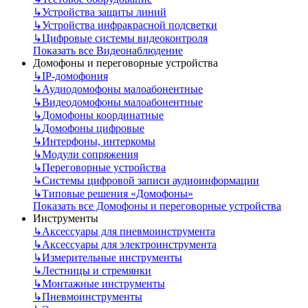
↳
Устройства защиты линий
↳
Устройства инфракрасной подсветки
↳
Цифровые системы видеоконтроля
Показать все Видеонаблюдение
Домофоны и переговорные устройства
↳
IP-домофония
↳
Аудиодомофоны малоабонентные
↳
Видеодомофоны малоабонентные
↳
Домофоны координатные
↳
Домофоны цифровые
↳
Интерфоны, интеркомы
↳
Модули сопряжения
↳
Переговорные устройства
↳
Системы цифровой записи аудиоинформации
↳
Типовые решения «Домофоны»
Показать все Домофоны и переговорные устройства
Инструменты
↳
Аксессуары для пневмоинструмента
↳
Аксессуары для электроинструмента
↳
Измерительные инструменты
↳
Лестницы и стремянки
↳
Монтажные инструменты
↳
Пневмоинструменты