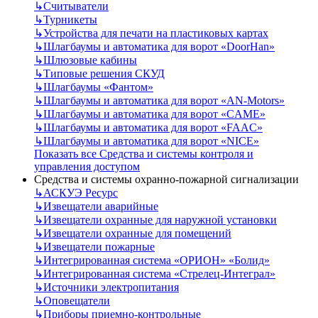
↳
Считыватели
↳
Турникеты
↳
Устройства для печати на пластиковых картах
↳
Шлагбаумы и автоматика для ворот «DoorHan»
↳
Шлюзовые кабины
↳
Типовые решения СКУД
↳
Шлагбаумы «Фантом»
↳
Шлагбаумы и автоматика для ворот «AN-Motors»
↳
Шлагбаумы и автоматика для ворот «CAME»
↳
Шлагбаумы и автоматика для ворот «FAAC»
↳
Шлагбаумы и автоматика для ворот «NICE»
Показать все Средства и системы контроля и
управления доступом
Средства и системы охранно-пожарной сигнализации
↳
АСКУЭ Ресурс
↳
Извещатели аварийные
↳
Извещатели охранные для наружной установки
↳
Извещатели охранные для помещений
↳
Извещатели пожарные
↳
Интегрированная система «ОРИОН» «Болид»
↳
Интегрированная система «Стрелец-Интеграл»
↳
Источники электропитания
↳
Оповещатели
↳
Приборы приемно-контрольные