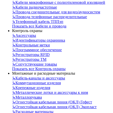
↳
Кабели микрофонные с полиэтиленовой изоляцией
↳
Кабели радиочастотные
↳
Провода соединительные для видео/аудиосистем
↳
Провода телефонные распределительные
↳
Телефонный кабель ТППэп
Показать все Кабели и провода
Контроль охраны
↳
Аксессуары
↳
Идентификаторы охранника
↳
Контрольные метки
↳
Программное обеспечение
↳
Регистраторы RFID
↳
Регистраторы ТМ
↳
Сопутствующие товары
Показать все Контроль охраны
Монтажные и расходные материалы
↳
Кабель-каналы и аксессуары
↳
Коммутационные изделия
↳
Крепежные изделия
↳
Металлические лотки и аксессуары к ним
↳
Металлорукава
↳
Огнестойкая кабельная линия (ОКЛ) Гефест
↳
Огнестойкая кабельная линия (ОКЛ) Экопласт
↳
Расходные материалы