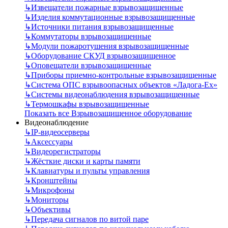
↳
Извещатели пожарные взрывозащищенные
↳
Изделия коммутационные взрывозащищенные
↳
Источники питания взрывозащищенные
↳
Коммутаторы взрывозащищенные
↳
Модули пожаротушения взрывозащищенные
↳
Оборудование СКУД взрывозащищенное
↳
Оповещатели взрывозащищенные
↳
Приборы приемно-контрольные взрывозащищенные
↳
Система ОПС взрывоопасных объектов «Ладога-Ex»
↳
Системы видеонаблюдения взрывозащищенные
↳
Термошкафы взрывозащищенные
Показать все Взрывозащищенное оборудование
Видеонаблюдение
↳
IP-видеосерверы
↳
Аксессуары
↳
Видеорегистраторы
↳
Жёсткие диски и карты памяти
↳
Клавиатуры и пульты управления
↳
Кронштейны
↳
Микрофоны
↳
Мониторы
↳
Объективы
↳
Передача сигналов по витой паре