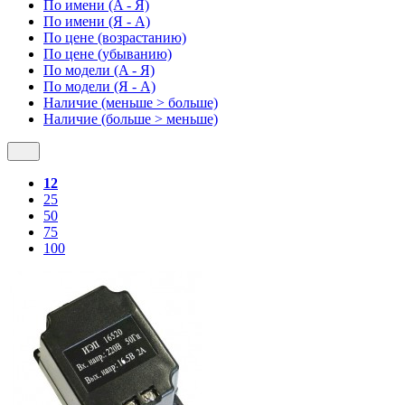
По имени (A - Я)
По имени (Я - A)
По цене (возрастанию)
По цене (убыванию)
По модели (A - Я)
По модели (Я - A)
Наличие (меньше > больше)
Наличие (больше > меньше)
12
25
50
75
100