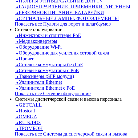
↳
ПУЛЬТЫ УНИВЕРСАЛЬНЫЕ ДЛЯ TV
↳
РАДИОУПРАВЛЕНИЕ. ПРИЕМНИКИ. АНТЕННЫ
↳
РЕЗЕРВНОЕ ПИТАНИЕ. БАТАРЕЙКИ
↳
СИГНАЛЬНЫЕ ЛАМПЫ. ФОТОЭЛЕМЕНТЫ
Показать все Пульты для ворот и шлагбаумов
Сетевое оборудование
↳
Инжекторы и сплиттеры РоЕ
↳
Медиаконвертеры
↳
Оборудование Wi-Fi
↳
Оборудование для усиления сотовой связи
↳
Прочее
↳
Сетевые коммутаторы без РоЕ
↳
Сетевые коммутаторы с РоЕ
↳
Трансиверы (SFP-модули)
↳
Удлинители Ethernet
↳
Удлинители Ethernet с PoE
Показать все Сетевое оборудование
Системы диспетчерской связи и вызова персонала
↳
GETCALL
↳
Hostcall
↳
OMEGA
↳
RU БЛЮЗ
↳
ТРОМБОН
Показать все Системы диспетчерской связи и вызова