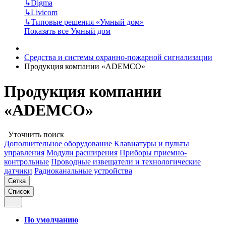
↳
Digma
↳
Livicom
↳
Типовые решения «Умный дом»
Показать все Умный дом
Средства и системы охранно-пожарной сигнализации
Продукция компании «ADEMCO»
Продукция компании
«ADEMCO»
Уточнить поиск
Дополнительное оборудование
Клавиатуры и пульты
управления
Модули расширения
Приборы приемно-
контрольные
Проводные извещатели и технологические
датчики
Радиоканальные устройства
Сетка
Список
По умолчанию