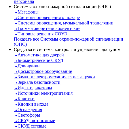
персонала
Системы охрано-пожарной сигнализации (ОПС)
↳
Мегафоны
↳
Системы оповещения о пожаре
↳
Системы оповещения, музыкальной трансляции
↳
Громкоговорители абонентские
↳
Типовые решения СОУЭ
Показать все Системы охрано-пожарной сигнализации
(ОПС)
Средства и системы контроля и управления доступом
↳
Автоматика для дверей
↳
Биометрические СКУД
↳
Доводчики
↳
Досмотровое оборудование
↳
Замки и электромеханические защелки
↳
Зеркала безопасности
↳
Идентификаторы
↳
Источники электропитания
↳
Калитки
↳
Кнопки выхода
↳
Ограждения
↳
Светофоры
↳
СКУД автономные
↳
СКУД сетевые