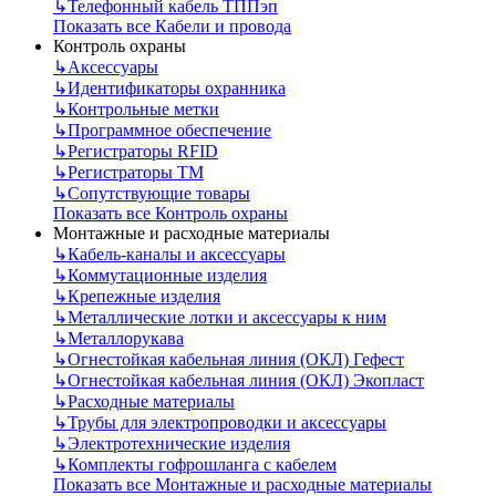
↳
Телефонный кабель ТППэп
Показать все Кабели и провода
Контроль охраны
↳
Аксессуары
↳
Идентификаторы охранника
↳
Контрольные метки
↳
Программное обеспечение
↳
Регистраторы RFID
↳
Регистраторы ТМ
↳
Сопутствующие товары
Показать все Контроль охраны
Монтажные и расходные материалы
↳
Кабель-каналы и аксессуары
↳
Коммутационные изделия
↳
Крепежные изделия
↳
Металлические лотки и аксессуары к ним
↳
Металлорукава
↳
Огнестойкая кабельная линия (ОКЛ) Гефест
↳
Огнестойкая кабельная линия (ОКЛ) Экопласт
↳
Расходные материалы
↳
Трубы для электропроводки и аксессуары
↳
Электротехнические изделия
↳
Комплекты гофрошланга с кабелем
Показать все Монтажные и расходные материалы