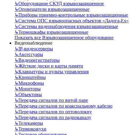
↳
Оборудование СКУД взрывозащищенное
↳
Оповещатели взрывозащищенные
↳
Приборы приемно-контрольные взрывозащищенные
↳
Система ОПС взрывоопасных объектов «Ладога-Ex»
↳
Системы видеонаблюдения взрывозащищенные
↳
Термошкафы взрывозащищенные
Показать все Взрывозащищенное оборудование
Видеонаблюдение
↳
IP-видеосерверы
↳
Аксессуары
↳
Видеорегистраторы
↳
Жёсткие диски и карты памяти
↳
Клавиатуры и пульты управления
↳
Кронштейны
↳
Микрофоны
↳
Мониторы
↳
Объективы
↳
Передача сигналов по витой паре
↳
Передача сигналов по коаксиальному кабелю
↳
Передача сигналов по оптоволокну
↳
Передача сигналов по радиоканалу
↳
Телекамеры
↳
Термокожухи
↳
Тестовое оборудование