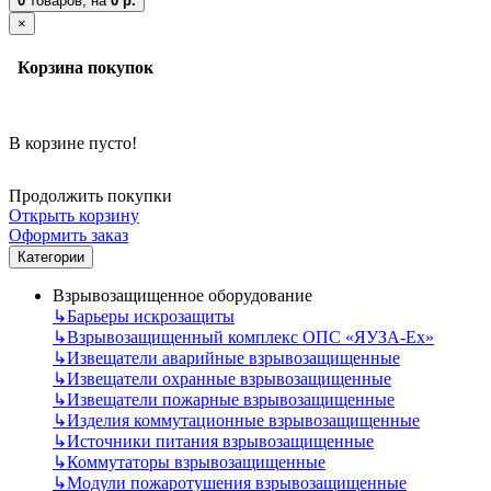
0
товаров,
на
0 р.
×
Корзина покупок
В корзине пусто!
Продолжить покупки
Открыть корзину
Оформить заказ
Категории
Взрывозащищенное оборудование
↳
Барьеры искрозащиты
↳
Взрывозащищенный комплекс ОПС «ЯУЗА-Ех»
↳
Извещатели аварийные взрывозащищенные
↳
Извещатели охранные взрывозащищенные
↳
Извещатели пожарные взрывозащищенные
↳
Изделия коммутационные взрывозащищенные
↳
Источники питания взрывозащищенные
↳
Коммутаторы взрывозащищенные
↳
Модули пожаротушения взрывозащищенные