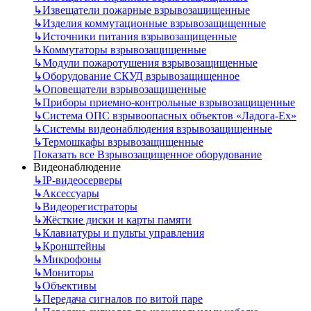
↳
Извещатели пожарные взрывозащищенные
↳
Изделия коммутационные взрывозащищенные
↳
Источники питания взрывозащищенные
↳
Коммутаторы взрывозащищенные
↳
Модули пожаротушения взрывозащищенные
↳
Оборудование СКУД взрывозащищенное
↳
Оповещатели взрывозащищенные
↳
Приборы приемно-контрольные взрывозащищенные
↳
Система ОПС взрывоопасных объектов «Ладога-Ex»
↳
Системы видеонаблюдения взрывозащищенные
↳
Термошкафы взрывозащищенные
Показать все Взрывозащищенное оборудование
Видеонаблюдение
↳
IP-видеосерверы
↳
Аксессуары
↳
Видеорегистраторы
↳
Жёсткие диски и карты памяти
↳
Клавиатуры и пульты управления
↳
Кронштейны
↳
Микрофоны
↳
Мониторы
↳
Объективы
↳
Передача сигналов по витой паре