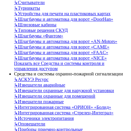
↳
Считыватели
↳
Турникеты
↳
Устройства для печати на пластиковых картах
↳
Шлагбаумы и автоматика для ворот «DoorHan»
↳
Шлюзовые кабины
↳
Типовые решения СКУД
↳
Шлагбаумы «Фантом»
↳
Шлагбаумы и автоматика для ворот «AN-Motors»
↳
Шлагбаумы и автоматика для ворот «CAME»
↳
Шлагбаумы и автоматика для ворот «FAAC»
↳
Шлагбаумы и автоматика для ворот «NICE»
Показать все Средства и системы контроля и
управления доступом
Средства и системы охранно-пожарной сигнализации
↳
АСКУЭ Ресурс
↳
Извещатели аварийные
↳
Извещатели охранные для наружной установки
↳
Извещатели охранные для помещений
↳
Извещатели пожарные
↳
Интегрированная система «ОРИОН» «Болид»
↳
Интегрированная система «Стрелец-Интеграл»
↳
Источники электропитания
↳
Оповещатели
↳
Приборы приемно-контрольные