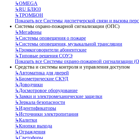
↳
OMEGA
↳
RU БЛЮЗ
↳
ТРОМБОН
Показать все Системы диспетчерской связи и вызова пер
Системы охрано-пожарной сигнализации (ОПС)
↳
Мегафоны
↳
Системы оповещения о пожаре
↳
Системы оповещения, музыкальной трансляции
↳
Громкоговорители абонентские
↳
Типовые решения СОУЭ
Показать все Системы охрано-пожарной сигнализации (
Средства и системы контроля и управления доступом
↳
Автоматика для дверей
↳
Биометрические СКУД
↳
Доводчики
↳
Досмотровое оборудование
↳
Замки и электромеханические защелки
↳
Зеркала безопасности
↳
Идентификаторы
↳
Источники электропитания
↳
Калитки
↳
Кнопки выхода
↳
Ограждения
↳
Светофоры