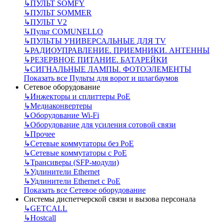
↳
ПУЛЬТ SOMFY
↳
ПУЛЬТ SOMMER
↳
ПУЛЬТ V2
↳
Пульт СOMUNELLO
↳
ПУЛЬТЫ УНИВЕРСАЛЬНЫЕ ДЛЯ TV
↳
РАДИОУПРАВЛЕНИЕ. ПРИЕМНИКИ. АНТЕННЫ
↳
РЕЗЕРВНОЕ ПИТАНИЕ. БАТАРЕЙКИ
↳
СИГНАЛЬНЫЕ ЛАМПЫ. ФОТОЭЛЕМЕНТЫ
Показать все Пульты для ворот и шлагбаумов
Сетевое оборудование
↳
Инжекторы и сплиттеры РоЕ
↳
Медиаконвертеры
↳
Оборудование Wi-Fi
↳
Оборудование для усиления сотовой связи
↳
Прочее
↳
Сетевые коммутаторы без РоЕ
↳
Сетевые коммутаторы с РоЕ
↳
Трансиверы (SFP-модули)
↳
Удлинители Ethernet
↳
Удлинители Ethernet с PoE
Показать все Сетевое оборудование
Системы диспетчерской связи и вызова персонала
↳
GETCALL
↳
Hostcall