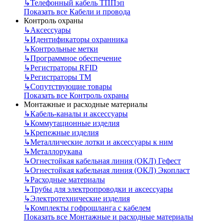
↳
Телефонный кабель ТППэп
Показать все Кабели и провода
Контроль охраны
↳
Аксессуары
↳
Идентификаторы охранника
↳
Контрольные метки
↳
Программное обеспечение
↳
Регистраторы RFID
↳
Регистраторы ТМ
↳
Сопутствующие товары
Показать все Контроль охраны
Монтажные и расходные материалы
↳
Кабель-каналы и аксессуары
↳
Коммутационные изделия
↳
Крепежные изделия
↳
Металлические лотки и аксессуары к ним
↳
Металлорукава
↳
Огнестойкая кабельная линия (ОКЛ) Гефест
↳
Огнестойкая кабельная линия (ОКЛ) Экопласт
↳
Расходные материалы
↳
Трубы для электропроводки и аксессуары
↳
Электротехнические изделия
↳
Комплекты гофрошланга с кабелем
Показать все Монтажные и расходные материалы