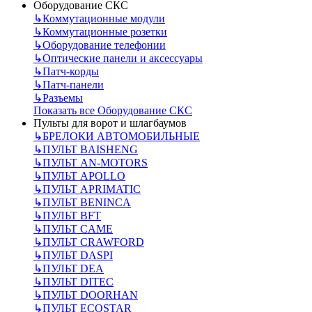
Оборудование СКС
↳
Коммутационные модули
↳
Коммутационные розетки
↳
Оборудование телефонии
↳
Оптические панели и аксессуары
↳
Патч-корды
↳
Патч-панели
↳
Разъемы
Показать все Оборудование СКС
Пульты для ворот и шлагбаумов
↳
БРЕЛОКИ АВТОМОБИЛЬНЫЕ
↳
ПУЛЬТ BAISHENG
↳
ПУЛЬТ AN-MOTORS
↳
ПУЛЬТ APOLLO
↳
ПУЛЬТ APRIMATIC
↳
ПУЛЬТ BENINCA
↳
ПУЛЬТ BFT
↳
ПУЛЬТ CAME
↳
ПУЛЬТ CRAWFORD
↳
ПУЛЬТ DASPI
↳
ПУЛЬТ DEA
↳
ПУЛЬТ DITEC
↳
ПУЛЬТ DOORHAN
↳
ПУЛЬТ ECOSTAR