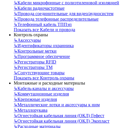
↳
Кабели микрофонные с полиэтиленовой изоляцией
↳
Кабели радиочастотные
↳
Провода соединительные для видео/аудиосистем
↳
Провода телефонные распределительные
↳
Телефонный кабель ТППэп
Показать все Кабели и провода
Контроль охраны
↳
Аксессуары
↳
Идентификаторы охранника
↳
Контрольные метки
↳
Программное обеспечение
↳
Регистраторы RFID
↳
Регистраторы ТМ
↳
Сопутствующие товары
Показать все Контроль охраны
Монтажные и расходные материалы
↳
Кабель-каналы и аксессуары
↳
Коммутационные изделия
↳
Крепежные изделия
↳
Металлические лотки и аксессуары к ним
↳
Металлорукава
↳
Огнестойкая кабельная линия (ОКЛ) Гефест
↳
Огнестойкая кабельная линия (ОКЛ) Экопласт
↳
Расходные материалы