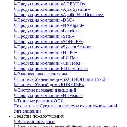
↳
Продукция компании «ADEMCO»
↳
Продукция компании «Ajax Systems»
↳
Продукция компании «Apollo Fire Detectors»
↳
Продукция компании «DSC»
↳
Продукция компании «NAVIgard»
↳
Продукция компании «Paradox»
↳
Продукция компании «Satel»
↳
Продукция компании «SONOFF»
↳
Продукция компании «System Sensor»
↳
Продукция компании «ИПРо»
↳
Продукция компании «РИТМ»
↳
Продукция компании «Си-Норд»
↳
Продукция компании НПП «Стелс»
↳
Радиоканальные системы
↳
Система Умный двор «БАСТИОН Smart Yard»
↳
Система Умный дом «RUBETEK»
↳
Системы передачи извещений
↳
Продукция компании «Hikvision»
↳
Типовые решения ОПС
Показать все Средства и системы охранно-пожарной
сигнализации
Средства пожаротушения
↳
Вентили пожарные
↳
Знаки и плакаты пожарной безопасности и охраны