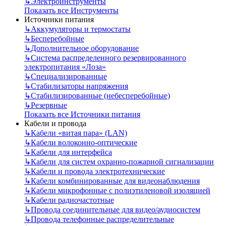
↳
Электроинструменты
Показать все Инструменты
Источники питания
↳
Аккумуляторы и термостаты
↳
Бесперебойные
↳
Дополнительное оборудование
↳
Система распределенного резервированного
электропитания «Лоза»
↳
Специализированные
↳
Стабилизаторы напряжения
↳
Стабилизированные (небесперебойные)
↳
Резервные
Показать все Источники питания
Кабели и провода
↳
Кабели «витая пара» (LAN)
↳
Кабели волоконно-оптические
↳
Кабели для интерфейса
↳
Кабели для систем охранно-пожарной сигнализации
↳
Кабели и провода электротехнические
↳
Кабели комбинированные для видеонаблюдения
↳
Кабели микрофонные с полиэтиленовой изоляцией
↳
Кабели радиочастотные
↳
Провода соединительные для видео/аудиосистем
↳
Провода телефонные распределительные