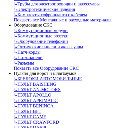
↳
Трубы для электропроводки и аксессуары
↳
Электротехнические изделия
↳
Комплекты гофрошланга с кабелем
Показать все Монтажные и расходные материалы
Оборудование СКС
↳
Коммутационные модули
↳
Коммутационные розетки
↳
Оборудование телефонии
↳
Оптические панели и аксессуары
↳
Патч-корды
↳
Патч-панели
↳
Разъемы
Показать все Оборудование СКС
Пульты для ворот и шлагбаумов
↳
БРЕЛОКИ АВТОМОБИЛЬНЫЕ
↳
ПУЛЬТ BAISHENG
↳
ПУЛЬТ AN-MOTORS
↳
ПУЛЬТ APOLLO
↳
ПУЛЬТ APRIMATIC
↳
ПУЛЬТ BENINCA
↳
ПУЛЬТ BFT
↳
ПУЛЬТ CAME
↳
ПУЛЬТ CRAWFORD
↳
ПУЛЬТ DASPI