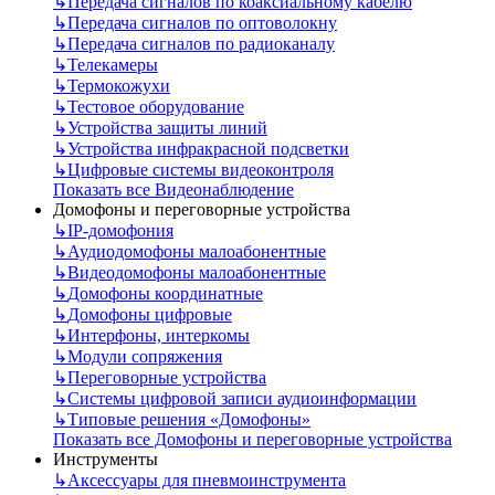
↳
Передача сигналов по коаксиальному кабелю
↳
Передача сигналов по оптоволокну
↳
Передача сигналов по радиоканалу
↳
Телекамеры
↳
Термокожухи
↳
Тестовое оборудование
↳
Устройства защиты линий
↳
Устройства инфракрасной подсветки
↳
Цифровые системы видеоконтроля
Показать все Видеонаблюдение
Домофоны и переговорные устройства
↳
IP-домофония
↳
Аудиодомофоны малоабонентные
↳
Видеодомофоны малоабонентные
↳
Домофоны координатные
↳
Домофоны цифровые
↳
Интерфоны, интеркомы
↳
Модули сопряжения
↳
Переговорные устройства
↳
Системы цифровой записи аудиоинформации
↳
Типовые решения «Домофоны»
Показать все Домофоны и переговорные устройства
Инструменты
↳
Аксессуары для пневмоинструмента