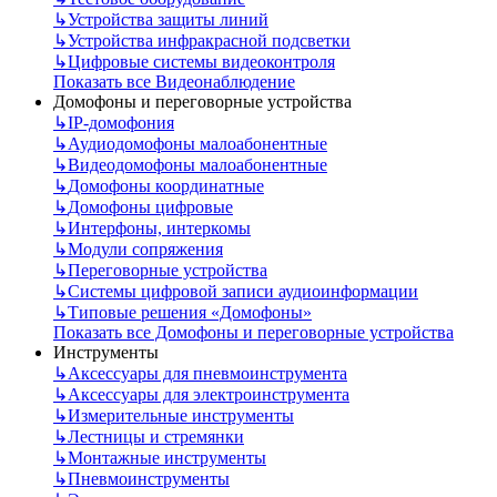
↳
Устройства защиты линий
↳
Устройства инфракрасной подсветки
↳
Цифровые системы видеоконтроля
Показать все Видеонаблюдение
Домофоны и переговорные устройства
↳
IP-домофония
↳
Аудиодомофоны малоабонентные
↳
Видеодомофоны малоабонентные
↳
Домофоны координатные
↳
Домофоны цифровые
↳
Интерфоны, интеркомы
↳
Модули сопряжения
↳
Переговорные устройства
↳
Системы цифровой записи аудиоинформации
↳
Типовые решения «Домофоны»
Показать все Домофоны и переговорные устройства
Инструменты
↳
Аксессуары для пневмоинструмента
↳
Аксессуары для электроинструмента
↳
Измерительные инструменты
↳
Лестницы и стремянки
↳
Монтажные инструменты
↳
Пневмоинструменты