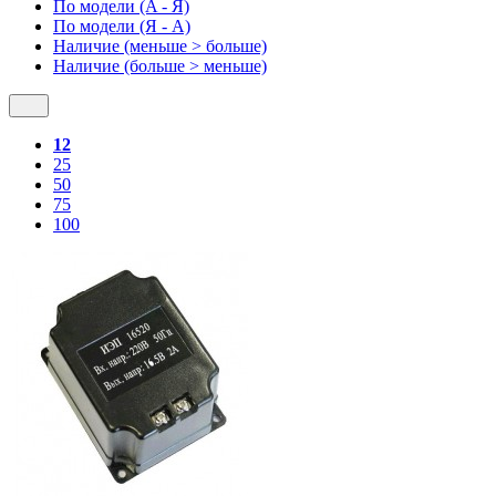
По модели (A - Я)
По модели (Я - A)
Наличие (меньше > больше)
Наличие (больше > меньше)
12
25
50
75
100