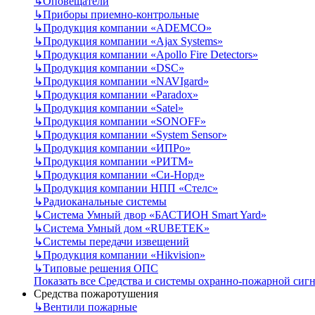
↳
Оповещатели
↳
Приборы приемно-контрольные
↳
Продукция компании «ADEMCO»
↳
Продукция компании «Ajax Systems»
↳
Продукция компании «Apollo Fire Detectors»
↳
Продукция компании «DSC»
↳
Продукция компании «NAVIgard»
↳
Продукция компании «Paradox»
↳
Продукция компании «Satel»
↳
Продукция компании «SONOFF»
↳
Продукция компании «System Sensor»
↳
Продукция компании «ИПРо»
↳
Продукция компании «РИТМ»
↳
Продукция компании «Си-Норд»
↳
Продукция компании НПП «Стелс»
↳
Радиоканальные системы
↳
Система Умный двор «БАСТИОН Smart Yard»
↳
Система Умный дом «RUBETEK»
↳
Системы передачи извещений
↳
Продукция компании «Hikvision»
↳
Типовые решения ОПС
Показать все Средства и системы охранно-пожарной сиг
Средства пожаротушения
↳
Вентили пожарные