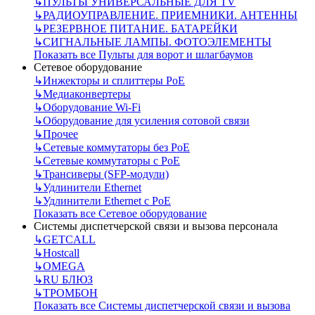
↳
ПУЛЬТЫ УНИВЕРСАЛЬНЫЕ ДЛЯ TV
↳
РАДИОУПРАВЛЕНИЕ. ПРИЕМНИКИ. АНТЕННЫ
↳
РЕЗЕРВНОЕ ПИТАНИЕ. БАТАРЕЙКИ
↳
СИГНАЛЬНЫЕ ЛАМПЫ. ФОТОЭЛЕМЕНТЫ
Показать все Пульты для ворот и шлагбаумов
Сетевое оборудование
↳
Инжекторы и сплиттеры РоЕ
↳
Медиаконвертеры
↳
Оборудование Wi-Fi
↳
Оборудование для усиления сотовой связи
↳
Прочее
↳
Сетевые коммутаторы без РоЕ
↳
Сетевые коммутаторы с РоЕ
↳
Трансиверы (SFP-модули)
↳
Удлинители Ethernet
↳
Удлинители Ethernet с PoE
Показать все Сетевое оборудование
Системы диспетчерской связи и вызова персонала
↳
GETCALL
↳
Hostcall
↳
OMEGA
↳
RU БЛЮЗ
↳
ТРОМБОН
Показать все Системы диспетчерской связи и вызова