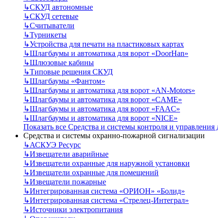
↳
СКУД автономные
↳
СКУД сетевые
↳
Считыватели
↳
Турникеты
↳
Устройства для печати на пластиковых картах
↳
Шлагбаумы и автоматика для ворот «DoorHan»
↳
Шлюзовые кабины
↳
Типовые решения СКУД
↳
Шлагбаумы «Фантом»
↳
Шлагбаумы и автоматика для ворот «AN-Motors»
↳
Шлагбаумы и автоматика для ворот «CAME»
↳
Шлагбаумы и автоматика для ворот «FAAC»
↳
Шлагбаумы и автоматика для ворот «NICE»
Показать все Средства и системы контроля и управления
Средства и системы охранно-пожарной сигнализации
↳
АСКУЭ Ресурс
↳
Извещатели аварийные
↳
Извещатели охранные для наружной установки
↳
Извещатели охранные для помещений
↳
Извещатели пожарные
↳
Интегрированная система «ОРИОН» «Болид»
↳
Интегрированная система «Стрелец-Интеграл»
↳
Источники электропитания