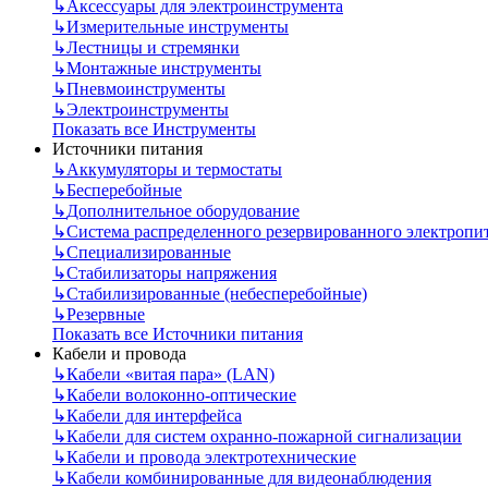
↳
Аксессуары для электроинструмента
↳
Измерительные инструменты
↳
Лестницы и стремянки
↳
Монтажные инструменты
↳
Пневмоинструменты
↳
Электроинструменты
Показать все Инструменты
Источники питания
↳
Аккумуляторы и термостаты
↳
Бесперебойные
↳
Дополнительное оборудование
↳
Система распределенного резервированного электропи
↳
Специализированные
↳
Стабилизаторы напряжения
↳
Стабилизированные (небесперебойные)
↳
Резервные
Показать все Источники питания
Кабели и провода
↳
Кабели «витая пара» (LAN)
↳
Кабели волоконно-оптические
↳
Кабели для интерфейса
↳
Кабели для систем охранно-пожарной сигнализации
↳
Кабели и провода электротехнические
↳
Кабели комбинированные для видеонаблюдения