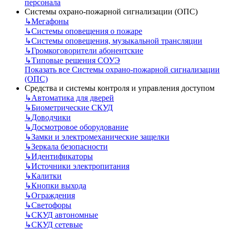
персонала
Системы охрано-пожарной сигнализации (ОПС)
↳
Мегафоны
↳
Системы оповещения о пожаре
↳
Системы оповещения, музыкальной трансляции
↳
Громкоговорители абонентские
↳
Типовые решения СОУЭ
Показать все Системы охрано-пожарной сигнализации
(ОПС)
Средства и системы контроля и управления доступом
↳
Автоматика для дверей
↳
Биометрические СКУД
↳
Доводчики
↳
Досмотровое оборудование
↳
Замки и электромеханические защелки
↳
Зеркала безопасности
↳
Идентификаторы
↳
Источники электропитания
↳
Калитки
↳
Кнопки выхода
↳
Ограждения
↳
Светофоры
↳
СКУД автономные
↳
СКУД сетевые