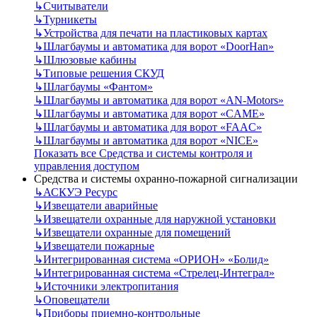
↳
Считыватели
↳
Турникеты
↳
Устройства для печати на пластиковых картах
↳
Шлагбаумы и автоматика для ворот «DoorHan»
↳
Шлюзовые кабины
↳
Типовые решения СКУД
↳
Шлагбаумы «Фантом»
↳
Шлагбаумы и автоматика для ворот «AN-Motors»
↳
Шлагбаумы и автоматика для ворот «CAME»
↳
Шлагбаумы и автоматика для ворот «FAAC»
↳
Шлагбаумы и автоматика для ворот «NICE»
Показать все Средства и системы контроля и
управления доступом
Средства и системы охранно-пожарной сигнализации
↳
АСКУЭ Ресурс
↳
Извещатели аварийные
↳
Извещатели охранные для наружной установки
↳
Извещатели охранные для помещений
↳
Извещатели пожарные
↳
Интегрированная система «ОРИОН» «Болид»
↳
Интегрированная система «Стрелец-Интеграл»
↳
Источники электропитания
↳
Оповещатели
↳
Приборы приемно-контрольные