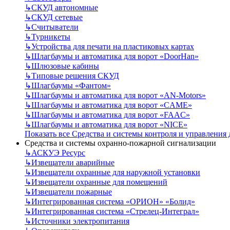
↳
СКУД автономные
↳
СКУД сетевые
↳
Считыватели
↳
Турникеты
↳
Устройства для печати на пластиковых картах
↳
Шлагбаумы и автоматика для ворот «DoorHan»
↳
Шлюзовые кабины
↳
Типовые решения СКУД
↳
Шлагбаумы «Фантом»
↳
Шлагбаумы и автоматика для ворот «AN-Motors»
↳
Шлагбаумы и автоматика для ворот «CAME»
↳
Шлагбаумы и автоматика для ворот «FAAC»
↳
Шлагбаумы и автоматика для ворот «NICE»
Показать все Средства и системы контроля и управления
Средства и системы охранно-пожарной сигнализации
↳
АСКУЭ Ресурс
↳
Извещатели аварийные
↳
Извещатели охранные для наружной установки
↳
Извещатели охранные для помещений
↳
Извещатели пожарные
↳
Интегрированная система «ОРИОН» «Болид»
↳
Интегрированная система «Стрелец-Интеграл»
↳
Источники электропитания