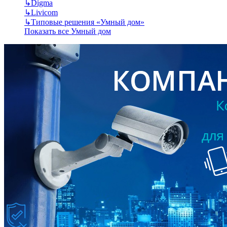
↳
Digma
↳
Livicom
↳
Типовые решения «Умный дом»
Показать все Умный дом