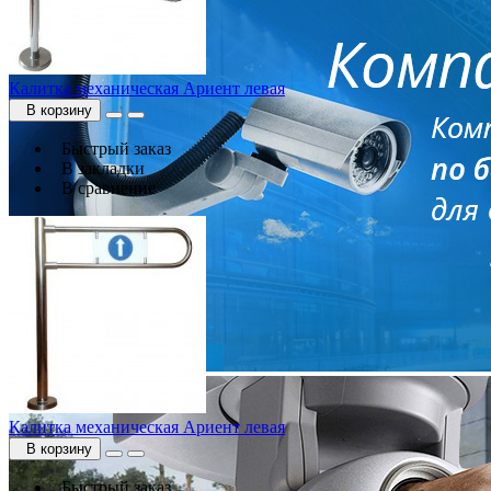
Калитка механическая Ариент левая
В корзину
Быстрый заказ
В закладки
В сравнение
Калитка механическая Ариент левая
В корзину
Быстрый заказ