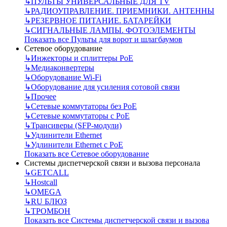
↳
ПУЛЬТЫ УНИВЕРСАЛЬНЫЕ ДЛЯ TV
↳
РАДИОУПРАВЛЕНИЕ. ПРИЕМНИКИ. АНТЕННЫ
↳
РЕЗЕРВНОЕ ПИТАНИЕ. БАТАРЕЙКИ
↳
СИГНАЛЬНЫЕ ЛАМПЫ. ФОТОЭЛЕМЕНТЫ
Показать все Пульты для ворот и шлагбаумов
Сетевое оборудование
↳
Инжекторы и сплиттеры РоЕ
↳
Медиаконвертеры
↳
Оборудование Wi-Fi
↳
Оборудование для усиления сотовой связи
↳
Прочее
↳
Сетевые коммутаторы без РоЕ
↳
Сетевые коммутаторы с РоЕ
↳
Трансиверы (SFP-модули)
↳
Удлинители Ethernet
↳
Удлинители Ethernet с PoE
Показать все Сетевое оборудование
Системы диспетчерской связи и вызова персонала
↳
GETCALL
↳
Hostcall
↳
OMEGA
↳
RU БЛЮЗ
↳
ТРОМБОН
Показать все Системы диспетчерской связи и вызова