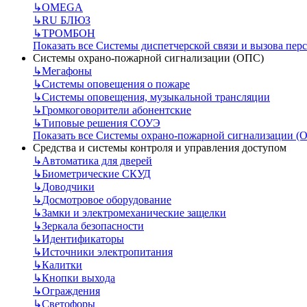
↳
OMEGA
↳
RU БЛЮЗ
↳
ТРОМБОН
Показать все Системы диспетчерской связи и вызова пер
Системы охрано-пожарной сигнализации (ОПС)
↳
Мегафоны
↳
Системы оповещения о пожаре
↳
Системы оповещения, музыкальной трансляции
↳
Громкоговорители абонентские
↳
Типовые решения СОУЭ
Показать все Системы охрано-пожарной сигнализации (
Средства и системы контроля и управления доступом
↳
Автоматика для дверей
↳
Биометрические СКУД
↳
Доводчики
↳
Досмотровое оборудование
↳
Замки и электромеханические защелки
↳
Зеркала безопасности
↳
Идентификаторы
↳
Источники электропитания
↳
Калитки
↳
Кнопки выхода
↳
Ограждения
↳
Светофоры