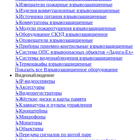
↳
Извещатели пожарные взрывозащищенные
↳
Изделия коммутационные взрывозащищенные
↳
Источники питания взрывозащищенные
↳
Коммутаторы взрывозащищенные
↳
Модули пожаротушения взрывозащищенные
↳
Оборудование СКУД взрывозащищенное
↳
Оповещатели взрывозащищенные
↳
Приборы приемно-контрольные взрывозащищенные
↳
Система ОПС взрывоопасных объектов «Ладога-Ex»
↳
Системы видеонаблюдения взрывозащищенные
↳
Термошкафы взрывозащищенные
Показать все Взрывозащищенное оборудование
Видеонаблюдение
↳
IP-видеосерверы
↳
Аксессуары
↳
Видеорегистраторы
↳
Жёсткие диски и карты памяти
↳
Клавиатуры и пульты управления
↳
Кронштейны
↳
Микрофоны
↳
Мониторы
↳
Объективы
↳
Передача сигналов по витой паре