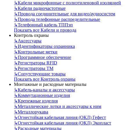
↳
Кабели микрофонные с полиэтиленовой изоляцией
↳
Кабели радиочастотные
↳
Провода соединительные для видео/аудиосистем
↳
Провода телефонные распределительные
↳
Телефонный кабель ТППэп
Показать все Кабели и провода
Контроль охраны
↳
Аксессуары
↳
Идентификаторы охранника
↳
Контрольные метки
↳
Программное обеспечение
↳
Регистраторы RFID
↳
Регистраторы ТМ
↳
Сопутствующие товары
Показать все Контроль охраны
Монтажные и расходные материалы
↳
Кабель-каналы и аксессуары
↳
Коммутационные изделия
↳
Крепежные изделия
↳
Металлические лотки и аксессуары к ним
↳
Металлорукава
↳
Огнестойкая кабельная линия (ОКЛ) Гефест
↳
Огнестойкая кабельная линия (ОКЛ) Экопласт
↳
Расходные материалы