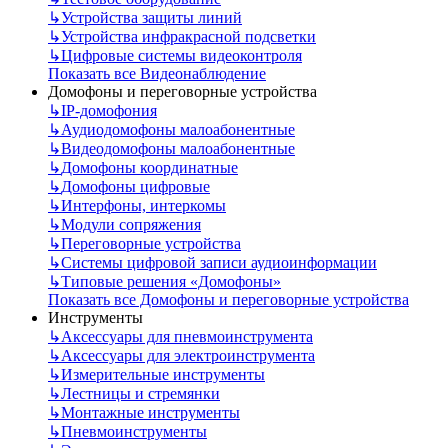
↳
Устройства защиты линий
↳
Устройства инфракрасной подсветки
↳
Цифровые системы видеоконтроля
Показать все Видеонаблюдение
Домофоны и переговорные устройства
↳
IP-домофония
↳
Аудиодомофоны малоабонентные
↳
Видеодомофоны малоабонентные
↳
Домофоны координатные
↳
Домофоны цифровые
↳
Интерфоны, интеркомы
↳
Модули сопряжения
↳
Переговорные устройства
↳
Системы цифровой записи аудиоинформации
↳
Типовые решения «Домофоны»
Показать все Домофоны и переговорные устройства
Инструменты
↳
Аксессуары для пневмоинструмента
↳
Аксессуары для электроинструмента
↳
Измерительные инструменты
↳
Лестницы и стремянки
↳
Монтажные инструменты
↳
Пневмоинструменты