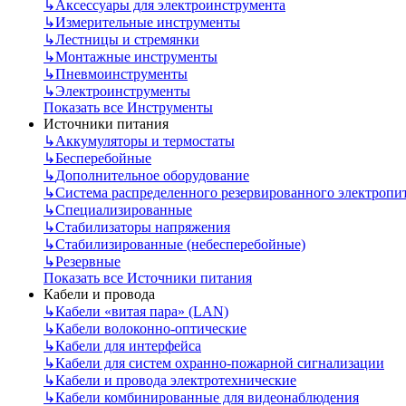
↳
Аксессуары для электроинструмента
↳
Измерительные инструменты
↳
Лестницы и стремянки
↳
Монтажные инструменты
↳
Пневмоинструменты
↳
Электроинструменты
Показать все Инструменты
Источники питания
↳
Аккумуляторы и термостаты
↳
Бесперебойные
↳
Дополнительное оборудование
↳
Система распределенного резервированного электропи
↳
Специализированные
↳
Стабилизаторы напряжения
↳
Стабилизированные (небесперебойные)
↳
Резервные
Показать все Источники питания
Кабели и провода
↳
Кабели «витая пара» (LAN)
↳
Кабели волоконно-оптические
↳
Кабели для интерфейса
↳
Кабели для систем охранно-пожарной сигнализации
↳
Кабели и провода электротехнические
↳
Кабели комбинированные для видеонаблюдения