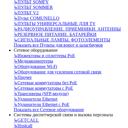
↳
ПУЛЬТ SOMFY
↳
ПУЛЬТ SOMMER
↳
ПУЛЬТ V2
↳
Пульт СOMUNELLO
↳
ПУЛЬТЫ УНИВЕРСАЛЬНЫЕ ДЛЯ TV
↳
РАДИОУПРАВЛЕНИЕ. ПРИЕМНИКИ. АНТЕННЫ
↳
РЕЗЕРВНОЕ ПИТАНИЕ. БАТАРЕЙКИ
↳
СИГНАЛЬНЫЕ ЛАМПЫ. ФОТОЭЛЕМЕНТЫ
Показать все Пульты для ворот и шлагбаумов
Сетевое оборудование
↳
Инжекторы и сплиттеры РоЕ
↳
Медиаконвертеры
↳
Оборудование Wi-Fi
↳
Оборудование для усиления сотовой связи
↳
Прочее
↳
Сетевые коммутаторы без РоЕ
↳
Сетевые коммутаторы с РоЕ
↳
Трансиверы (SFP-модули)
↳
Удлинители Ethernet
↳
Удлинители Ethernet с PoE
Показать все Сетевое оборудование
Системы диспетчерской связи и вызова персонала
↳
GETCALL
↳
Hostcall