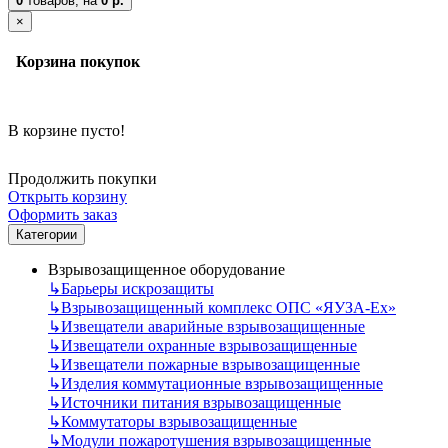
0
товаров,
на
0 р.
×
Корзина покупок
В корзине пусто!
Продолжить покупки
Открыть корзину
Оформить заказ
Категории
Взрывозащищенное оборудование
↳
Барьеры искрозащиты
↳
Взрывозащищенный комплекс ОПС «ЯУЗА-Ех»
↳
Извещатели аварийные взрывозащищенные
↳
Извещатели охранные взрывозащищенные
↳
Извещатели пожарные взрывозащищенные
↳
Изделия коммутационные взрывозащищенные
↳
Источники питания взрывозащищенные
↳
Коммутаторы взрывозащищенные
↳
Модули пожаротушения взрывозащищенные