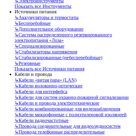
↳
Электроинструменты
Показать все Инструменты
Источники питания
↳
Аккумуляторы и термостаты
↳
Бесперебойные
↳
Дополнительное оборудование
↳
Система распределенного резервированного
электропитания «Лоза»
↳
Специализированные
↳
Стабилизаторы напряжения
↳
Стабилизированные (небесперебойные)
↳
Резервные
Показать все Источники питания
Кабели и провода
↳
Кабели «витая пара» (LAN)
↳
Кабели волоконно-оптические
↳
Кабели для интерфейса
↳
Кабели для систем охранно-пожарной сигнализации
↳
Кабели и провода электротехнические
↳
Кабели комбинированные для видеонаблюдения
↳
Кабели микрофонные с полиэтиленовой изоляцией
↳
Кабели радиочастотные
↳
Провода соединительные для видео/аудиосистем
↳
Провода телефонные распределительные