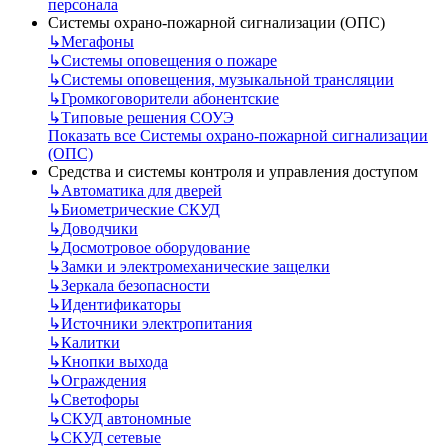
персонала
Системы охрано-пожарной сигнализации (ОПС)
↳
Мегафоны
↳
Системы оповещения о пожаре
↳
Системы оповещения, музыкальной трансляции
↳
Громкоговорители абонентские
↳
Типовые решения СОУЭ
Показать все Системы охрано-пожарной сигнализации
(ОПС)
Средства и системы контроля и управления доступом
↳
Автоматика для дверей
↳
Биометрические СКУД
↳
Доводчики
↳
Досмотровое оборудование
↳
Замки и электромеханические защелки
↳
Зеркала безопасности
↳
Идентификаторы
↳
Источники электропитания
↳
Калитки
↳
Кнопки выхода
↳
Ограждения
↳
Светофоры
↳
СКУД автономные
↳
СКУД сетевые