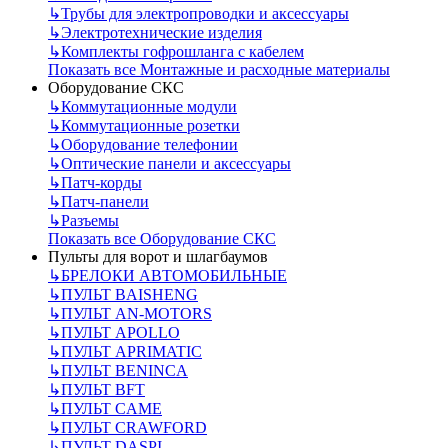
↳
Трубы для электропроводки и аксессуары
↳
Электротехнические изделия
↳
Комплекты гофрошланга с кабелем
Показать все Монтажные и расходные материалы
Оборудование СКС
↳
Коммутационные модули
↳
Коммутационные розетки
↳
Оборудование телефонии
↳
Оптические панели и аксессуары
↳
Патч-корды
↳
Патч-панели
↳
Разъемы
Показать все Оборудование СКС
Пульты для ворот и шлагбаумов
↳
БРЕЛОКИ АВТОМОБИЛЬНЫЕ
↳
ПУЛЬТ BAISHENG
↳
ПУЛЬТ AN-MOTORS
↳
ПУЛЬТ APOLLO
↳
ПУЛЬТ APRIMATIC
↳
ПУЛЬТ BENINCA
↳
ПУЛЬТ BFT
↳
ПУЛЬТ CAME
↳
ПУЛЬТ CRAWFORD
↳
ПУЛЬТ DASPI