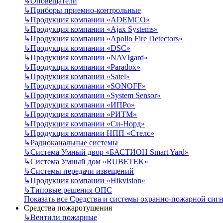
↳
Оповещатели
↳
Приборы приемно-контрольные
↳
Продукция компании «ADEMCO»
↳
Продукция компании «Ajax Systems»
↳
Продукция компании «Apollo Fire Detectors»
↳
Продукция компании «DSC»
↳
Продукция компании «NAVIgard»
↳
Продукция компании «Paradox»
↳
Продукция компании «Satel»
↳
Продукция компании «SONOFF»
↳
Продукция компании «System Sensor»
↳
Продукция компании «ИПРо»
↳
Продукция компании «РИТМ»
↳
Продукция компании «Си-Норд»
↳
Продукция компании НПП «Стелс»
↳
Радиоканальные системы
↳
Система Умный двор «БАСТИОН Smart Yard»
↳
Система Умный дом «RUBETEK»
↳
Системы передачи извещений
↳
Продукция компании «Hikvision»
↳
Типовые решения ОПС
Показать все Средства и системы охранно-пожарной сиг
Средства пожаротушения
↳
Вентили пожарные