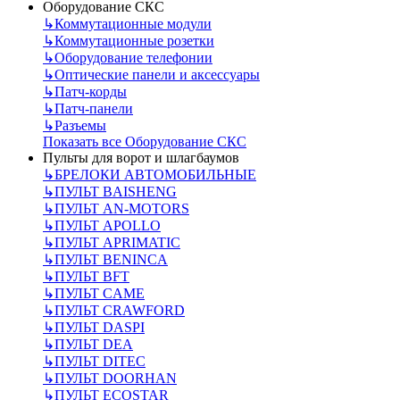
Оборудование СКС
↳
Коммутационные модули
↳
Коммутационные розетки
↳
Оборудование телефонии
↳
Оптические панели и аксессуары
↳
Патч-корды
↳
Патч-панели
↳
Разъемы
Показать все Оборудование СКС
Пульты для ворот и шлагбаумов
↳
БРЕЛОКИ АВТОМОБИЛЬНЫЕ
↳
ПУЛЬТ BAISHENG
↳
ПУЛЬТ AN-MOTORS
↳
ПУЛЬТ APOLLO
↳
ПУЛЬТ APRIMATIC
↳
ПУЛЬТ BENINCA
↳
ПУЛЬТ BFT
↳
ПУЛЬТ CAME
↳
ПУЛЬТ CRAWFORD
↳
ПУЛЬТ DASPI
↳
ПУЛЬТ DEA
↳
ПУЛЬТ DITEC
↳
ПУЛЬТ DOORHAN
↳
ПУЛЬТ ECOSTAR