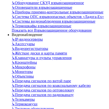
↳
Оборудование СКУД взрывозащищенное
↳
Оповещатели взрывозащищенные
↳
Приборы приемно-контрольные взрывозащищенные
↳
Система ОПС взрывоопасных объектов «Ладога-Ex»
↳
Системы видеонаблюдения взрывозащищенные
↳
Термошкафы взрывозащищенные
Показать все Взрывозащищенное оборудование
Видеонаблюдение
↳
IP-видеосерверы
↳
Аксессуары
↳
Видеорегистраторы
↳
Жёсткие диски и карты памяти
↳
Клавиатуры и пульты управления
↳
Кронштейны
↳
Микрофоны
↳
Мониторы
↳
Объективы
↳
Передача сигналов по витой паре
↳
Передача сигналов по коаксиальному кабелю
↳
Передача сигналов по оптоволокну
↳
Передача сигналов по радиоканалу
↳
Телекамеры
↳
Термокожухи
↳
Тестовое оборудование