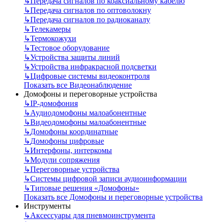
↳
Передача сигналов по коаксиальному кабелю
↳
Передача сигналов по оптоволокну
↳
Передача сигналов по радиоканалу
↳
Телекамеры
↳
Термокожухи
↳
Тестовое оборудование
↳
Устройства защиты линий
↳
Устройства инфракрасной подсветки
↳
Цифровые системы видеоконтроля
Показать все Видеонаблюдение
Домофоны и переговорные устройства
↳
IP-домофония
↳
Аудиодомофоны малоабонентные
↳
Видеодомофоны малоабонентные
↳
Домофоны координатные
↳
Домофоны цифровые
↳
Интерфоны, интеркомы
↳
Модули сопряжения
↳
Переговорные устройства
↳
Системы цифровой записи аудиоинформации
↳
Типовые решения «Домофоны»
Показать все Домофоны и переговорные устройства
Инструменты
↳
Аксессуары для пневмоинструмента