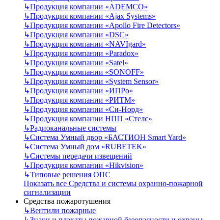
↳
Продукция компании «ADEMCO»
↳
Продукция компании «Ajax Systems»
↳
Продукция компании «Apollo Fire Detectors»
↳
Продукция компании «DSC»
↳
Продукция компании «NAVIgard»
↳
Продукция компании «Paradox»
↳
Продукция компании «Satel»
↳
Продукция компании «SONOFF»
↳
Продукция компании «System Sensor»
↳
Продукция компании «ИПРо»
↳
Продукция компании «РИТМ»
↳
Продукция компании «Си-Норд»
↳
Продукция компании НПП «Стелс»
↳
Радиоканальные системы
↳
Система Умный двор «БАСТИОН Smart Yard»
↳
Система Умный дом «RUBETEK»
↳
Системы передачи извещений
↳
Продукция компании «Hikvision»
↳
Типовые решения ОПС
Показать все Средства и системы охранно-пожарной
сигнализации
Средства пожаротушения
↳
Вентили пожарные
↳
Знаки и плакаты пожарной безопасности и охраны