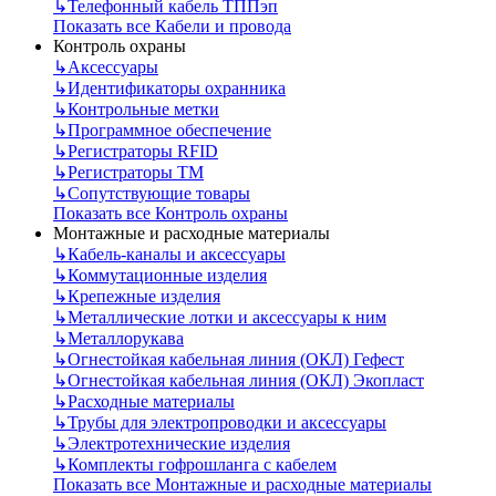
↳
Телефонный кабель ТППэп
Показать все Кабели и провода
Контроль охраны
↳
Аксессуары
↳
Идентификаторы охранника
↳
Контрольные метки
↳
Программное обеспечение
↳
Регистраторы RFID
↳
Регистраторы ТМ
↳
Сопутствующие товары
Показать все Контроль охраны
Монтажные и расходные материалы
↳
Кабель-каналы и аксессуары
↳
Коммутационные изделия
↳
Крепежные изделия
↳
Металлические лотки и аксессуары к ним
↳
Металлорукава
↳
Огнестойкая кабельная линия (ОКЛ) Гефест
↳
Огнестойкая кабельная линия (ОКЛ) Экопласт
↳
Расходные материалы
↳
Трубы для электропроводки и аксессуары
↳
Электротехнические изделия
↳
Комплекты гофрошланга с кабелем
Показать все Монтажные и расходные материалы