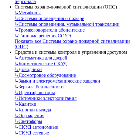
персонала
Системы охрано-пожарной сигнализации (ОПС)
↳
Мегафоны
↳
Системы оповещения о пожаре
↳
Системы оповещения, музыкальной трансляции
↳
Громкоговорители абонентские
↳
Типовые решения СОУЭ
Показать все Системы охрано-пожарной сигнализации
(ОПС)
Средства и системы контроля и управления доступом
↳
Автоматика для дверей
↳
Биометрические СКУД
↳
Доводчики
↳
Досмотровое оборудование
↳
Замки и электромеханические защелки
↳
Зеркала безопасности
↳
Идентификаторы
↳
Источники электропитания
↳
Калитки
↳
Кнопки выхода
↳
Ограждения
↳
Светофоры
↳
СКУД автономные
↳
СКУД сетевые