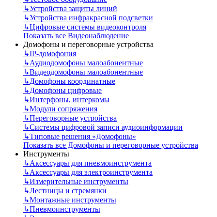
↳
Устройства защиты линий
↳
Устройства инфракрасной подсветки
↳
Цифровые системы видеоконтроля
Показать все Видеонаблюдение
Домофоны и переговорные устройства
↳
IP-домофония
↳
Аудиодомофоны малоабонентные
↳
Видеодомофоны малоабонентные
↳
Домофоны координатные
↳
Домофоны цифровые
↳
Интерфоны, интеркомы
↳
Модули сопряжения
↳
Переговорные устройства
↳
Системы цифровой записи аудиоинформации
↳
Типовые решения «Домофоны»
Показать все Домофоны и переговорные устройства
Инструменты
↳
Аксессуары для пневмоинструмента
↳
Аксессуары для электроинструмента
↳
Измерительные инструменты
↳
Лестницы и стремянки
↳
Монтажные инструменты
↳
Пневмоинструменты