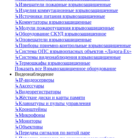
↳
Извещатели пожарные взрывозащищенные
↳
Изделия коммутационные взрывозащищенные
↳
Источники питания взрывозащищенные
↳
Коммутаторы взрывозащищенные
↳
Модули пожаротушения взрывозащищенные
↳
Оборудование СКУД взрывозащищенное
↳
Оповещатели взрывозащищенные
↳
Приборы приемно-контрольные взрывозащищенные
↳
Система ОПС взрывоопасных объектов «Ладога-Ex»
↳
Системы видеонаблюдения взрывозащищенные
↳
Термошкафы взрывозащищенные
Показать все Взрывозащищенное оборудование
Видеонаблюдение
↳
IP-видеосерверы
↳
Аксессуары
↳
Видеорегистраторы
↳
Жёсткие диски и карты памяти
↳
Клавиатуры и пульты управления
↳
Кронштейны
↳
Микрофоны
↳
Мониторы
↳
Объективы
↳
Передача сигналов по витой паре