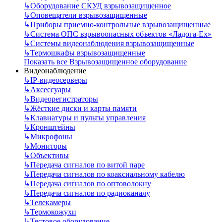
↳
Оборудование СКУД взрывозащищенное
↳
Оповещатели взрывозащищенные
↳
Приборы приемно-контрольные взрывозащищенные
↳
Система ОПС взрывоопасных объектов «Ладога-Ex»
↳
Системы видеонаблюдения взрывозащищенные
↳
Термошкафы взрывозащищенные
Показать все Взрывозащищенное оборудование
Видеонаблюдение
↳
IP-видеосерверы
↳
Аксессуары
↳
Видеорегистраторы
↳
Жёсткие диски и карты памяти
↳
Клавиатуры и пульты управления
↳
Кронштейны
↳
Микрофоны
↳
Мониторы
↳
Объективы
↳
Передача сигналов по витой паре
↳
Передача сигналов по коаксиальному кабелю
↳
Передача сигналов по оптоволокну
↳
Передача сигналов по радиоканалу
↳
Телекамеры
↳
Термокожухи
↳
Тестовое оборудование