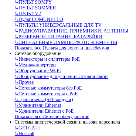
↳
ПУЛЬТ SOMFY
↳
ПУЛЬТ SOMMER
↳
ПУЛЬТ V2
↳
Пульт СOMUNELLO
↳
ПУЛЬТЫ УНИВЕРСАЛЬНЫЕ ДЛЯ TV
↳
РАДИОУПРАВЛЕНИЕ. ПРИЕМНИКИ. АНТЕННЫ
↳
РЕЗЕРВНОЕ ПИТАНИЕ. БАТАРЕЙКИ
↳
СИГНАЛЬНЫЕ ЛАМПЫ. ФОТОЭЛЕМЕНТЫ
Показать все Пульты для ворот и шлагбаумов
Сетевое оборудование
↳
Инжекторы и сплиттеры РоЕ
↳
Медиаконвертеры
↳
Оборудование Wi-Fi
↳
Оборудование для усиления сотовой связи
↳
Прочее
↳
Сетевые коммутаторы без РоЕ
↳
Сетевые коммутаторы с РоЕ
↳
Трансиверы (SFP-модули)
↳
Удлинители Ethernet
↳
Удлинители Ethernet с PoE
Показать все Сетевое оборудование
Системы диспетчерской связи и вызова персонала
↳
GETCALL
↳
Hostcall