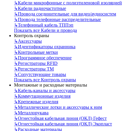
↳
Кабели микрофонные с полиэтиленовой изоляцией
↳
Кабели радиочастотные
↳
Провода соединительные для видео/аудиосистем
↳
Провода телефонные распределительные
↳
Телефонный кабель ТППэп
Показать все Кабели и провода
Контроль охраны
↳
Аксессуары
↳
Идентификаторы охранника
↳
Контрольные метки
↳
Программное обеспечение
↳
Регистраторы RFID
↳
Регистраторы ТМ
↳
Сопутствующие товары
Показать все Контроль охраны
Монтажные и расходные материалы
↳
Кабель-каналы и аксессуары
↳
Коммутационные изделия
↳
Крепежные изделия
↳
Металлические лотки и аксессуары к ним
↳
Металлорукава
↳
Огнестойкая кабельная линия (ОКЛ) Гефест
↳
Огнестойкая кабельная линия (ОКЛ) Экопласт
↳
Расходные материалы