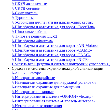
↳
СКУД автономные
↳
СКУД сетевые
↳
Считыватели
↳
Турникеты
↳
Устройства для печати на пластиковых картах
↳
Шлагбаумы и автоматика для ворот «DoorHan»
↳
Шлюзовые кабины
↳
Типовые решения СКУД
↳
Шлагбаумы «Фантом»
↳
Шлагбаумы и автоматика для ворот «AN-Motors»
↳
Шлагбаумы и автоматика для ворот «CAME»
↳
Шлагбаумы и автоматика для ворот «FAAC»
↳
Шлагбаумы и автоматика для ворот «NICE»
Показать все Средства и системы контроля и управления
Средства и системы охранно-пожарной сигнализации
↳
АСКУЭ Ресурс
↳
Извещатели аварийные
↳
Извещатели охранные для наружной установки
↳
Извещатели охранные для помещений
↳
Извещатели пожарные
↳
Интегрированная система «ОРИОН» «Болид»
↳
Интегрированная система «Стрелец-Интеграл»
↳
Источники электропитания