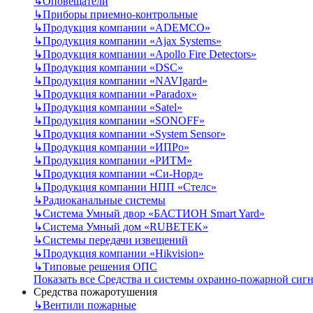
↳
Оповещатели
↳
Приборы приемно-контрольные
↳
Продукция компании «ADEMCO»
↳
Продукция компании «Ajax Systems»
↳
Продукция компании «Apollo Fire Detectors»
↳
Продукция компании «DSC»
↳
Продукция компании «NAVIgard»
↳
Продукция компании «Paradox»
↳
Продукция компании «Satel»
↳
Продукция компании «SONOFF»
↳
Продукция компании «System Sensor»
↳
Продукция компании «ИПРо»
↳
Продукция компании «РИТМ»
↳
Продукция компании «Си-Норд»
↳
Продукция компании НПП «Стелс»
↳
Радиоканальные системы
↳
Система Умный двор «БАСТИОН Smart Yard»
↳
Система Умный дом «RUBETEK»
↳
Системы передачи извещений
↳
Продукция компании «Hikvision»
↳
Типовые решения ОПС
Показать все Средства и системы охранно-пожарной сиг
Средства пожаротушения
↳
Вентили пожарные