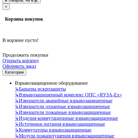
0
товаров,
на
0 р.
×
Корзина покупок
В корзине пусто!
Продолжить покупки
Открыть корзину
Оформить заказ
Категории
Взрывозащищенное оборудование
↳
Барьеры искрозащиты
↳
Взрывозащищенный комплекс ОПС «ЯУЗА-Ех»
↳
Извещатели аварийные взрывозащищенные
↳
Извещатели охранные взрывозащищенные
↳
Извещатели пожарные взрывозащищенные
↳
Изделия коммутационные взрывозащищенные
↳
Источники питания взрывозащищенные
↳
Коммутаторы взрывозащищенные
↳
Модули пожаротушения взрывозащищенные