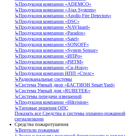
↳
Продукция компании «ADEMCO»
↳
Продукция компании «Ajax Systems»
↳
Продукция компании «Apollo Fire Detectors»
↳
Продукция компании «DSC»
↳
Продукция компании «NAVIgard»
↳
Продукция компании «Paradox»
↳
Продукция компании «Satel»
↳
Продукция компании «SONOFF»
↳
Продукция компании «System Sensor»
↳
Продукция компании «ИПРо»
↳
Продукция компании «РИТМ»
↳
Продукция компании «Си-Норд»
↳
Продукция компании НПП «Стелс»
↳
Радиоканальные системы
↳
Система Умный двор «БАСТИОН Smart Yard»
↳
Система Умный дом «RUBETEK»
↳
Системы передачи извещений
↳
Продукция компании «Hikvision»
↳
Типовые решения ОПС
Показать все Средства и системы охранно-пожарной
сигнализации
Средства пожаротушения
↳
Вентили пожарные
↳
Знаки и плакаты пожарной безопасности и охраны