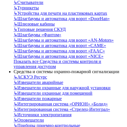
↳
Считыватели
↳
Турникеты
↳
Устройства для печати на пластиковых картах
↳
Шлагбаумы и автоматика для ворот «DoorHan»
↳
Шлюзовые кабины
↳
Типовые решения СКУД
↳
Шлагбаумы «Фантом»
↳
Шлагбаумы и автоматика для ворот «AN-Motors»
↳
Шлагбаумы и автоматика для ворот «CAME»
↳
Шлагбаумы и автоматика для ворот «FAAC»
↳
Шлагбаумы и автоматика для ворот «NICE»
Показать все Средства и системы контроля и
управления доступом
Средства и системы охранно-пожарной сигнализации
↳
АСКУЭ Ресурс
↳
Извещатели аварийные
↳
Извещатели охранные для наружной установки
↳
Извещатели охранные для помещений
↳
Извещатели пожарные
↳
Интегрированная система «ОРИОН» «Болид»
↳
Интегрированная система «Стрелец-Интеграл»
↳
Источники электропитания
↳
Оповещатели
↳
Приборы приемно-контрольные