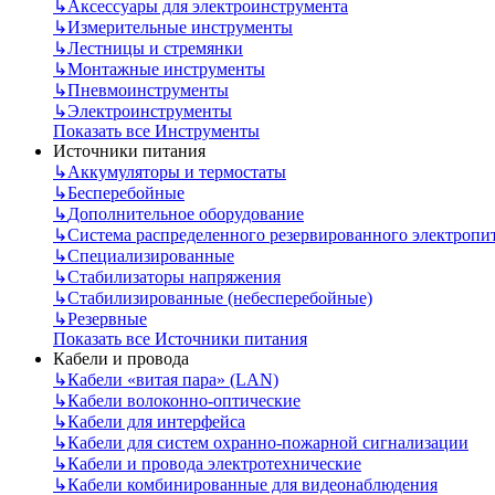
↳
Аксессуары для электроинструмента
↳
Измерительные инструменты
↳
Лестницы и стремянки
↳
Монтажные инструменты
↳
Пневмоинструменты
↳
Электроинструменты
Показать все Инструменты
Источники питания
↳
Аккумуляторы и термостаты
↳
Бесперебойные
↳
Дополнительное оборудование
↳
Система распределенного резервированного электропи
↳
Специализированные
↳
Стабилизаторы напряжения
↳
Стабилизированные (небесперебойные)
↳
Резервные
Показать все Источники питания
Кабели и провода
↳
Кабели «витая пара» (LAN)
↳
Кабели волоконно-оптические
↳
Кабели для интерфейса
↳
Кабели для систем охранно-пожарной сигнализации
↳
Кабели и провода электротехнические
↳
Кабели комбинированные для видеонаблюдения