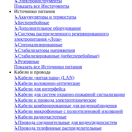
↳
Электроинструменты
Показать все Инструменты
Источники питания
↳
Аккумуляторы и термостаты
↳
Бесперебойные
↳
Дополнительное оборудование
↳
Система распределенного резервированного
электропитания «Лоза»
↳
Специализированные
↳
Стабилизаторы напряжения
↳
Стабилизированные (небесперебойные)
↳
Резервные
Показать все Источники питания
Кабели и провода
↳
Кабели «витая пара» (LAN)
↳
Кабели волоконно-оптические
↳
Кабели для интерфейса
↳
Кабели для систем охранно-пожарной сигнализации
↳
Кабели и провода электротехнические
↳
Кабели комбинированные для видеонаблюдения
↳
Кабели микрофонные с полиэтиленовой изоляцией
↳
Кабели радиочастотные
↳
Провода соединительные для видео/аудиосистем
↳
Провода телефонные распределительные