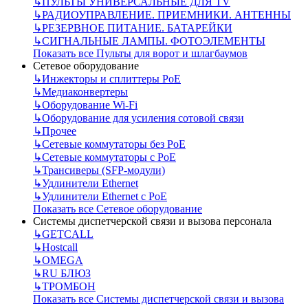
↳
ПУЛЬТЫ УНИВЕРСАЛЬНЫЕ ДЛЯ TV
↳
РАДИОУПРАВЛЕНИЕ. ПРИЕМНИКИ. АНТЕННЫ
↳
РЕЗЕРВНОЕ ПИТАНИЕ. БАТАРЕЙКИ
↳
СИГНАЛЬНЫЕ ЛАМПЫ. ФОТОЭЛЕМЕНТЫ
Показать все Пульты для ворот и шлагбаумов
Сетевое оборудование
↳
Инжекторы и сплиттеры РоЕ
↳
Медиаконвертеры
↳
Оборудование Wi-Fi
↳
Оборудование для усиления сотовой связи
↳
Прочее
↳
Сетевые коммутаторы без РоЕ
↳
Сетевые коммутаторы с РоЕ
↳
Трансиверы (SFP-модули)
↳
Удлинители Ethernet
↳
Удлинители Ethernet с PoE
Показать все Сетевое оборудование
Системы диспетчерской связи и вызова персонала
↳
GETCALL
↳
Hostcall
↳
OMEGA
↳
RU БЛЮЗ
↳
ТРОМБОН
Показать все Системы диспетчерской связи и вызова