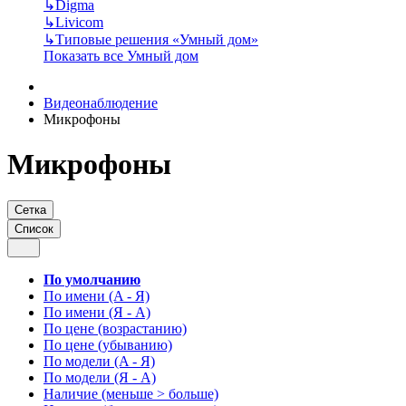
↳
Digma
↳
Livicom
↳
Типовые решения «Умный дом»
Показать все Умный дом
Видеонаблюдение
Микрофоны
Микрофоны
Сетка
Список
По умолчанию
По имени (A - Я)
По имени (Я - A)
По цене (возрастанию)
По цене (убыванию)
По модели (A - Я)
По модели (Я - A)
Наличие (меньше > больше)