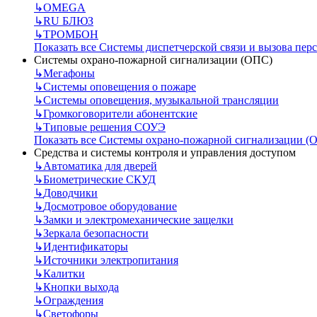
↳
OMEGA
↳
RU БЛЮЗ
↳
ТРОМБОН
Показать все Системы диспетчерской связи и вызова пер
Системы охрано-пожарной сигнализации (ОПС)
↳
Мегафоны
↳
Системы оповещения о пожаре
↳
Системы оповещения, музыкальной трансляции
↳
Громкоговорители абонентские
↳
Типовые решения СОУЭ
Показать все Системы охрано-пожарной сигнализации (
Средства и системы контроля и управления доступом
↳
Автоматика для дверей
↳
Биометрические СКУД
↳
Доводчики
↳
Досмотровое оборудование
↳
Замки и электромеханические защелки
↳
Зеркала безопасности
↳
Идентификаторы
↳
Источники электропитания
↳
Калитки
↳
Кнопки выхода
↳
Ограждения
↳
Светофоры