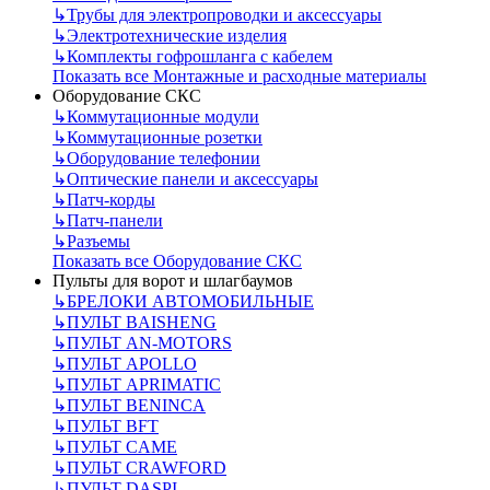
↳
Трубы для электропроводки и аксессуары
↳
Электротехнические изделия
↳
Комплекты гофрошланга с кабелем
Показать все Монтажные и расходные материалы
Оборудование СКС
↳
Коммутационные модули
↳
Коммутационные розетки
↳
Оборудование телефонии
↳
Оптические панели и аксессуары
↳
Патч-корды
↳
Патч-панели
↳
Разъемы
Показать все Оборудование СКС
Пульты для ворот и шлагбаумов
↳
БРЕЛОКИ АВТОМОБИЛЬНЫЕ
↳
ПУЛЬТ BAISHENG
↳
ПУЛЬТ AN-MOTORS
↳
ПУЛЬТ APOLLO
↳
ПУЛЬТ APRIMATIC
↳
ПУЛЬТ BENINCA
↳
ПУЛЬТ BFT
↳
ПУЛЬТ CAME
↳
ПУЛЬТ CRAWFORD
↳
ПУЛЬТ DASPI