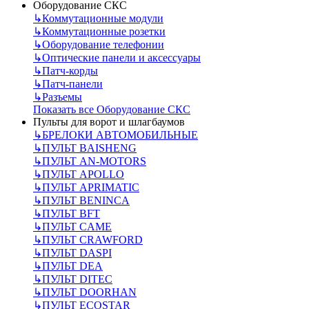
Оборудование СКС
↳
Коммутационные модули
↳
Коммутационные розетки
↳
Оборудование телефонии
↳
Оптические панели и аксессуары
↳
Патч-корды
↳
Патч-панели
↳
Разъемы
Показать все Оборудование СКС
Пульты для ворот и шлагбаумов
↳
БРЕЛОКИ АВТОМОБИЛЬНЫЕ
↳
ПУЛЬТ BAISHENG
↳
ПУЛЬТ AN-MOTORS
↳
ПУЛЬТ APOLLO
↳
ПУЛЬТ APRIMATIC
↳
ПУЛЬТ BENINCA
↳
ПУЛЬТ BFT
↳
ПУЛЬТ CAME
↳
ПУЛЬТ CRAWFORD
↳
ПУЛЬТ DASPI
↳
ПУЛЬТ DEA
↳
ПУЛЬТ DITEC
↳
ПУЛЬТ DOORHAN
↳
ПУЛЬТ ECOSTAR