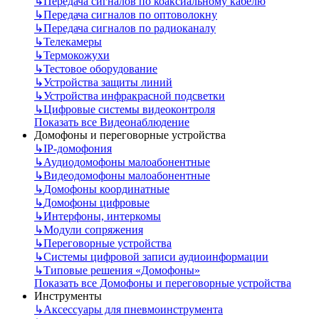
↳
Передача сигналов по коаксиальному кабелю
↳
Передача сигналов по оптоволокну
↳
Передача сигналов по радиоканалу
↳
Телекамеры
↳
Термокожухи
↳
Тестовое оборудование
↳
Устройства защиты линий
↳
Устройства инфракрасной подсветки
↳
Цифровые системы видеоконтроля
Показать все Видеонаблюдение
Домофоны и переговорные устройства
↳
IP-домофония
↳
Аудиодомофоны малоабонентные
↳
Видеодомофоны малоабонентные
↳
Домофоны координатные
↳
Домофоны цифровые
↳
Интерфоны, интеркомы
↳
Модули сопряжения
↳
Переговорные устройства
↳
Системы цифровой записи аудиоинформации
↳
Типовые решения «Домофоны»
Показать все Домофоны и переговорные устройства
Инструменты
↳
Аксессуары для пневмоинструмента