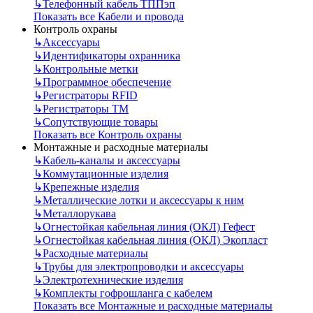
↳
Телефонный кабель ТППэп
Показать все Кабели и провода
Контроль охраны
↳
Аксессуары
↳
Идентификаторы охранника
↳
Контрольные метки
↳
Программное обеспечение
↳
Регистраторы RFID
↳
Регистраторы ТМ
↳
Сопутствующие товары
Показать все Контроль охраны
Монтажные и расходные материалы
↳
Кабель-каналы и аксессуары
↳
Коммутационные изделия
↳
Крепежные изделия
↳
Металлические лотки и аксессуары к ним
↳
Металлорукава
↳
Огнестойкая кабельная линия (ОКЛ) Гефест
↳
Огнестойкая кабельная линия (ОКЛ) Экопласт
↳
Расходные материалы
↳
Трубы для электропроводки и аксессуары
↳
Электротехнические изделия
↳
Комплекты гофрошланга с кабелем
Показать все Монтажные и расходные материалы