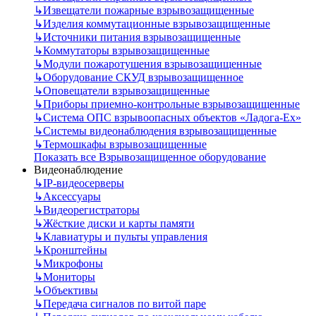
↳
Извещатели пожарные взрывозащищенные
↳
Изделия коммутационные взрывозащищенные
↳
Источники питания взрывозащищенные
↳
Коммутаторы взрывозащищенные
↳
Модули пожаротушения взрывозащищенные
↳
Оборудование СКУД взрывозащищенное
↳
Оповещатели взрывозащищенные
↳
Приборы приемно-контрольные взрывозащищенные
↳
Система ОПС взрывоопасных объектов «Ладога-Ex»
↳
Системы видеонаблюдения взрывозащищенные
↳
Термошкафы взрывозащищенные
Показать все Взрывозащищенное оборудование
Видеонаблюдение
↳
IP-видеосерверы
↳
Аксессуары
↳
Видеорегистраторы
↳
Жёсткие диски и карты памяти
↳
Клавиатуры и пульты управления
↳
Кронштейны
↳
Микрофоны
↳
Мониторы
↳
Объективы
↳
Передача сигналов по витой паре