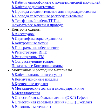
↳
Кабели микрофонные с полиэтиленовой изоляцией
↳
Кабели радиочастотные
↳
Провода соединительные для видео/аудиосистем
↳
Провода телефонные распределительные
↳
Телефонный кабель ТППэп
Показать все Кабели и провода
Контроль охраны
↳
Аксессуары
↳
Идентификаторы охранника
↳
Контрольные метки
↳
Программное обеспечение
↳
Регистраторы RFID
↳
Регистраторы ТМ
↳
Сопутствующие товары
Показать все Контроль охраны
Монтажные и расходные материалы
↳
Кабель-каналы и аксессуары
↳
Коммутационные изделия
↳
Крепежные изделия
↳
Металлические лотки и аксессуары к ним
↳
Металлорукава
↳
Огнестойкая кабельная линия (ОКЛ) Гефест
↳
Огнестойкая кабельная линия (ОКЛ) Экопласт
↳
Расходные материалы