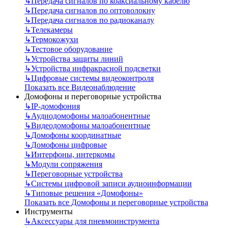
↳
Передача сигналов по коаксиальному кабелю
↳
Передача сигналов по оптоволокну
↳
Передача сигналов по радиоканалу
↳
Телекамеры
↳
Термокожухи
↳
Тестовое оборудование
↳
Устройства защиты линий
↳
Устройства инфракрасной подсветки
↳
Цифровые системы видеоконтроля
Показать все Видеонаблюдение
Домофоны и переговорные устройства
↳
IP-домофония
↳
Аудиодомофоны малоабонентные
↳
Видеодомофоны малоабонентные
↳
Домофоны координатные
↳
Домофоны цифровые
↳
Интерфоны, интеркомы
↳
Модули сопряжения
↳
Переговорные устройства
↳
Системы цифровой записи аудиоинформации
↳
Типовые решения «Домофоны»
Показать все Домофоны и переговорные устройства
Инструменты
↳
Аксессуары для пневмоинструмента