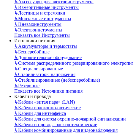
↳
Аксессуары для электроинструмента
↳
Измерительные инструменты
↳
Лестницы и стремянки
↳
Монтажные инструменты
↳
Пневмоинструменты
↳
Электроинструменты
Показать все Инструменты
Источники питания
↳
Аккумуляторы и термостаты
↳
Бесперебойные
↳
Дополнительное оборудование
↳
Система распределенного резервированного электропи
↳
Специализированные
↳
Стабилизаторы напряжения
↳
Стабилизированные (небесперебойные)
↳
Резервные
Показать все Источники питания
Кабели и провода
↳
Кабели «витая пара» (LAN)
↳
Кабели волоконно-оптические
↳
Кабели для интерфейса
↳
Кабели для систем охранно-пожарной сигнализации
↳
Кабели и провода электротехнические
↳
Кабели комбинированные для видеонаблюдения