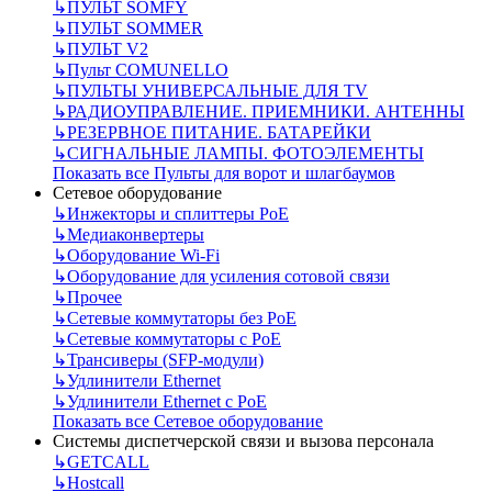
↳
ПУЛЬТ SOMFY
↳
ПУЛЬТ SOMMER
↳
ПУЛЬТ V2
↳
Пульт СOMUNELLO
↳
ПУЛЬТЫ УНИВЕРСАЛЬНЫЕ ДЛЯ TV
↳
РАДИОУПРАВЛЕНИЕ. ПРИЕМНИКИ. АНТЕННЫ
↳
РЕЗЕРВНОЕ ПИТАНИЕ. БАТАРЕЙКИ
↳
СИГНАЛЬНЫЕ ЛАМПЫ. ФОТОЭЛЕМЕНТЫ
Показать все Пульты для ворот и шлагбаумов
Сетевое оборудование
↳
Инжекторы и сплиттеры РоЕ
↳
Медиаконвертеры
↳
Оборудование Wi-Fi
↳
Оборудование для усиления сотовой связи
↳
Прочее
↳
Сетевые коммутаторы без РоЕ
↳
Сетевые коммутаторы с РоЕ
↳
Трансиверы (SFP-модули)
↳
Удлинители Ethernet
↳
Удлинители Ethernet с PoE
Показать все Сетевое оборудование
Системы диспетчерской связи и вызова персонала
↳
GETCALL
↳
Hostcall