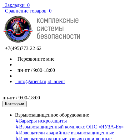
Закладки
0
Сравнение товаров
0
+7(495)773-22-62
Перезвоните мне
пн-пт / 9:00-18:00
info@arient.ru
id_arient
пн-пт / 9:00-18:00
Категории
Взрывозащищенное оборудование
↳
Барьеры искрозащиты
↳
Взрывозащищенный комплекс ОПС «ЯУЗА-Ех»
↳
Извещатели аварийные взрывозащищенные
↳
Извещатели охранные взрывозащищенные