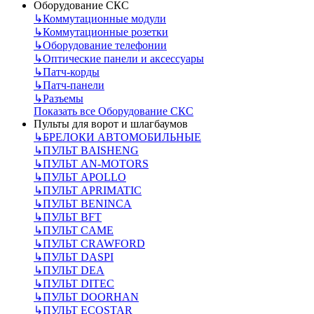
Оборудование СКС
↳
Коммутационные модули
↳
Коммутационные розетки
↳
Оборудование телефонии
↳
Оптические панели и аксессуары
↳
Патч-корды
↳
Патч-панели
↳
Разъемы
Показать все Оборудование СКС
Пульты для ворот и шлагбаумов
↳
БРЕЛОКИ АВТОМОБИЛЬНЫЕ
↳
ПУЛЬТ BAISHENG
↳
ПУЛЬТ AN-MOTORS
↳
ПУЛЬТ APOLLO
↳
ПУЛЬТ APRIMATIC
↳
ПУЛЬТ BENINCA
↳
ПУЛЬТ BFT
↳
ПУЛЬТ CAME
↳
ПУЛЬТ CRAWFORD
↳
ПУЛЬТ DASPI
↳
ПУЛЬТ DEA
↳
ПУЛЬТ DITEC
↳
ПУЛЬТ DOORHAN
↳
ПУЛЬТ ECOSTAR