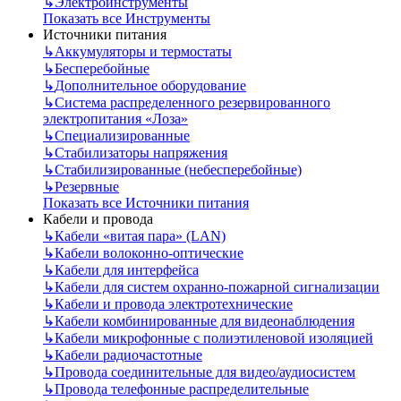
↳
Электроинструменты
Показать все Инструменты
Источники питания
↳
Аккумуляторы и термостаты
↳
Бесперебойные
↳
Дополнительное оборудование
↳
Система распределенного резервированного
электропитания «Лоза»
↳
Специализированные
↳
Стабилизаторы напряжения
↳
Стабилизированные (небесперебойные)
↳
Резервные
Показать все Источники питания
Кабели и провода
↳
Кабели «витая пара» (LAN)
↳
Кабели волоконно-оптические
↳
Кабели для интерфейса
↳
Кабели для систем охранно-пожарной сигнализации
↳
Кабели и провода электротехнические
↳
Кабели комбинированные для видеонаблюдения
↳
Кабели микрофонные с полиэтиленовой изоляцией
↳
Кабели радиочастотные
↳
Провода соединительные для видео/аудиосистем
↳
Провода телефонные распределительные