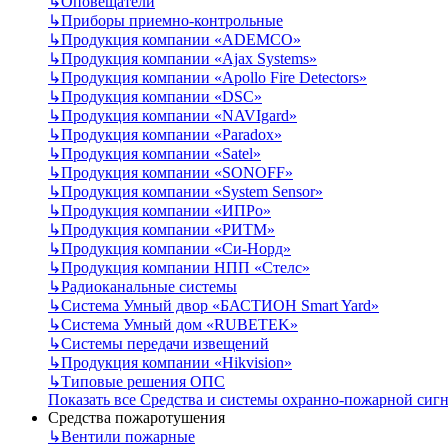
↳
Оповещатели
↳
Приборы приемно-контрольные
↳
Продукция компании «ADEMCO»
↳
Продукция компании «Ajax Systems»
↳
Продукция компании «Apollo Fire Detectors»
↳
Продукция компании «DSC»
↳
Продукция компании «NAVIgard»
↳
Продукция компании «Paradox»
↳
Продукция компании «Satel»
↳
Продукция компании «SONOFF»
↳
Продукция компании «System Sensor»
↳
Продукция компании «ИПРо»
↳
Продукция компании «РИТМ»
↳
Продукция компании «Си-Норд»
↳
Продукция компании НПП «Стелс»
↳
Радиоканальные системы
↳
Система Умный двор «БАСТИОН Smart Yard»
↳
Система Умный дом «RUBETEK»
↳
Системы передачи извещений
↳
Продукция компании «Hikvision»
↳
Типовые решения ОПС
Показать все Средства и системы охранно-пожарной сиг
Средства пожаротушения
↳
Вентили пожарные