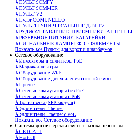
↳
ПУЛЬТ SOMFY
↳
ПУЛЬТ SOMMER
↳
ПУЛЬТ V2
↳
Пульт СOMUNELLO
↳
ПУЛЬТЫ УНИВЕРСАЛЬНЫЕ ДЛЯ TV
↳
РАДИОУПРАВЛЕНИЕ. ПРИЕМНИКИ. АНТЕННЫ
↳
РЕЗЕРВНОЕ ПИТАНИЕ. БАТАРЕЙКИ
↳
СИГНАЛЬНЫЕ ЛАМПЫ. ФОТОЭЛЕМЕНТЫ
Показать все Пульты для ворот и шлагбаумов
Сетевое оборудование
↳
Инжекторы и сплиттеры РоЕ
↳
Медиаконвертеры
↳
Оборудование Wi-Fi
↳
Оборудование для усиления сотовой связи
↳
Прочее
↳
Сетевые коммутаторы без РоЕ
↳
Сетевые коммутаторы с РоЕ
↳
Трансиверы (SFP-модули)
↳
Удлинители Ethernet
↳
Удлинители Ethernet с PoE
Показать все Сетевое оборудование
Системы диспетчерской связи и вызова персонала
↳
GETCALL
↳
Hostcall