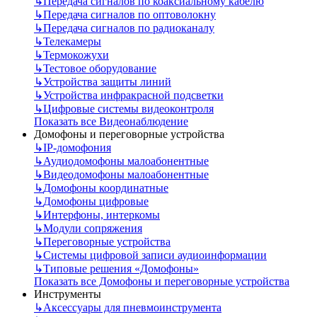
↳
Передача сигналов по коаксиальному кабелю
↳
Передача сигналов по оптоволокну
↳
Передача сигналов по радиоканалу
↳
Телекамеры
↳
Термокожухи
↳
Тестовое оборудование
↳
Устройства защиты линий
↳
Устройства инфракрасной подсветки
↳
Цифровые системы видеоконтроля
Показать все Видеонаблюдение
Домофоны и переговорные устройства
↳
IP-домофония
↳
Аудиодомофоны малоабонентные
↳
Видеодомофоны малоабонентные
↳
Домофоны координатные
↳
Домофоны цифровые
↳
Интерфоны, интеркомы
↳
Модули сопряжения
↳
Переговорные устройства
↳
Системы цифровой записи аудиоинформации
↳
Типовые решения «Домофоны»
Показать все Домофоны и переговорные устройства
Инструменты
↳
Аксессуары для пневмоинструмента