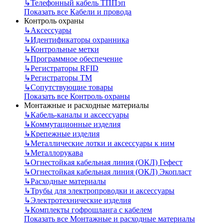
↳
Телефонный кабель ТППэп
Показать все Кабели и провода
Контроль охраны
↳
Аксессуары
↳
Идентификаторы охранника
↳
Контрольные метки
↳
Программное обеспечение
↳
Регистраторы RFID
↳
Регистраторы ТМ
↳
Сопутствующие товары
Показать все Контроль охраны
Монтажные и расходные материалы
↳
Кабель-каналы и аксессуары
↳
Коммутационные изделия
↳
Крепежные изделия
↳
Металлические лотки и аксессуары к ним
↳
Металлорукава
↳
Огнестойкая кабельная линия (ОКЛ) Гефест
↳
Огнестойкая кабельная линия (ОКЛ) Экопласт
↳
Расходные материалы
↳
Трубы для электропроводки и аксессуары
↳
Электротехнические изделия
↳
Комплекты гофрошланга с кабелем
Показать все Монтажные и расходные материалы