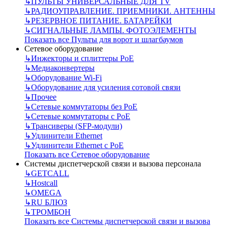
↳
ПУЛЬТЫ УНИВЕРСАЛЬНЫЕ ДЛЯ TV
↳
РАДИОУПРАВЛЕНИЕ. ПРИЕМНИКИ. АНТЕННЫ
↳
РЕЗЕРВНОЕ ПИТАНИЕ. БАТАРЕЙКИ
↳
СИГНАЛЬНЫЕ ЛАМПЫ. ФОТОЭЛЕМЕНТЫ
Показать все Пульты для ворот и шлагбаумов
Сетевое оборудование
↳
Инжекторы и сплиттеры РоЕ
↳
Медиаконвертеры
↳
Оборудование Wi-Fi
↳
Оборудование для усиления сотовой связи
↳
Прочее
↳
Сетевые коммутаторы без РоЕ
↳
Сетевые коммутаторы с РоЕ
↳
Трансиверы (SFP-модули)
↳
Удлинители Ethernet
↳
Удлинители Ethernet с PoE
Показать все Сетевое оборудование
Системы диспетчерской связи и вызова персонала
↳
GETCALL
↳
Hostcall
↳
OMEGA
↳
RU БЛЮЗ
↳
ТРОМБОН
Показать все Системы диспетчерской связи и вызова