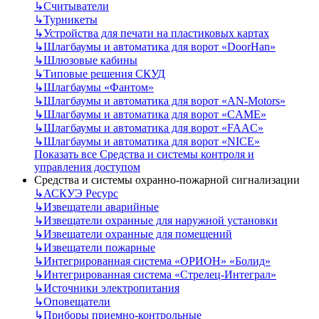
↳
Считыватели
↳
Турникеты
↳
Устройства для печати на пластиковых картах
↳
Шлагбаумы и автоматика для ворот «DoorHan»
↳
Шлюзовые кабины
↳
Типовые решения СКУД
↳
Шлагбаумы «Фантом»
↳
Шлагбаумы и автоматика для ворот «AN-Motors»
↳
Шлагбаумы и автоматика для ворот «CAME»
↳
Шлагбаумы и автоматика для ворот «FAAC»
↳
Шлагбаумы и автоматика для ворот «NICE»
Показать все Средства и системы контроля и
управления доступом
Средства и системы охранно-пожарной сигнализации
↳
АСКУЭ Ресурс
↳
Извещатели аварийные
↳
Извещатели охранные для наружной установки
↳
Извещатели охранные для помещений
↳
Извещатели пожарные
↳
Интегрированная система «ОРИОН» «Болид»
↳
Интегрированная система «Стрелец-Интеграл»
↳
Источники электропитания
↳
Оповещатели
↳
Приборы приемно-контрольные