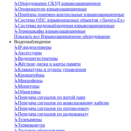
↳
Оборудование СКУД взрывозащищенное
↳
Оповещатели взрывозащищенные
↳
Приборы приемно-контрольные взрывозащищенные
↳
Система ОПС взрывоопасных объектов «Ладога-Ex»
↳
Системы видеонаблюдения взрывозащищенные
↳
Термошкафы взрывозащищенные
Показать все Взрывозащищенное оборудование
Видеонаблюдение
↳
IP-видеосерверы
↳
Аксессуары
↳
Видеорегистраторы
↳
Жёсткие диски и карты памяти
↳
Клавиатуры и пульты управления
↳
Кронштейны
↳
Микрофоны
↳
Мониторы
↳
Объективы
↳
Передача сигналов по витой паре
↳
Передача сигналов по коаксиальному кабелю
↳
Передача сигналов по оптоволокну
↳
Передача сигналов по радиоканалу
↳
Телекамеры
↳
Термокожухи
↳
Тестовое оборудование