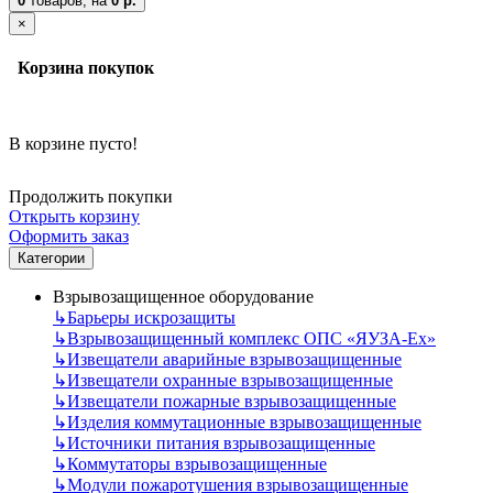
0
товаров,
на
0 р.
×
Корзина покупок
В корзине пусто!
Продолжить покупки
Открыть корзину
Оформить заказ
Категории
Взрывозащищенное оборудование
↳
Барьеры искрозащиты
↳
Взрывозащищенный комплекс ОПС «ЯУЗА-Ех»
↳
Извещатели аварийные взрывозащищенные
↳
Извещатели охранные взрывозащищенные
↳
Извещатели пожарные взрывозащищенные
↳
Изделия коммутационные взрывозащищенные
↳
Источники питания взрывозащищенные
↳
Коммутаторы взрывозащищенные
↳
Модули пожаротушения взрывозащищенные