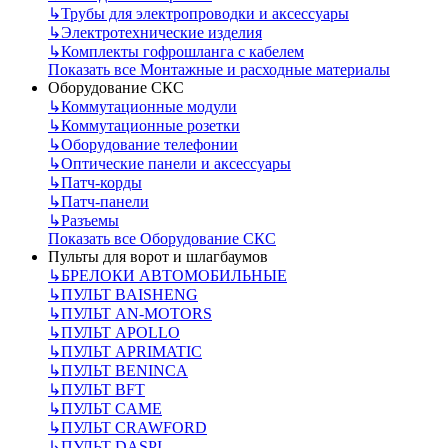
↳
Трубы для электропроводки и аксессуары
↳
Электротехнические изделия
↳
Комплекты гофрошланга с кабелем
Показать все Монтажные и расходные материалы
Оборудование СКС
↳
Коммутационные модули
↳
Коммутационные розетки
↳
Оборудование телефонии
↳
Оптические панели и аксессуары
↳
Патч-корды
↳
Патч-панели
↳
Разъемы
Показать все Оборудование СКС
Пульты для ворот и шлагбаумов
↳
БРЕЛОКИ АВТОМОБИЛЬНЫЕ
↳
ПУЛЬТ BAISHENG
↳
ПУЛЬТ AN-MOTORS
↳
ПУЛЬТ APOLLO
↳
ПУЛЬТ APRIMATIC
↳
ПУЛЬТ BENINCA
↳
ПУЛЬТ BFT
↳
ПУЛЬТ CAME
↳
ПУЛЬТ CRAWFORD
↳
ПУЛЬТ DASPI