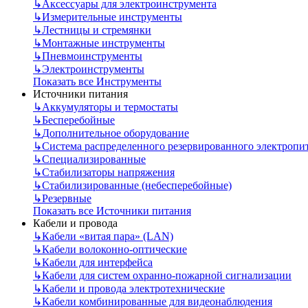
↳
Аксессуары для электроинструмента
↳
Измерительные инструменты
↳
Лестницы и стремянки
↳
Монтажные инструменты
↳
Пневмоинструменты
↳
Электроинструменты
Показать все Инструменты
Источники питания
↳
Аккумуляторы и термостаты
↳
Бесперебойные
↳
Дополнительное оборудование
↳
Система распределенного резервированного электропи
↳
Специализированные
↳
Стабилизаторы напряжения
↳
Стабилизированные (небесперебойные)
↳
Резервные
Показать все Источники питания
Кабели и провода
↳
Кабели «витая пара» (LAN)
↳
Кабели волоконно-оптические
↳
Кабели для интерфейса
↳
Кабели для систем охранно-пожарной сигнализации
↳
Кабели и провода электротехнические
↳
Кабели комбинированные для видеонаблюдения