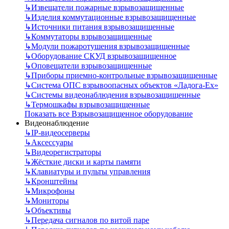
↳
Извещатели пожарные взрывозащищенные
↳
Изделия коммутационные взрывозащищенные
↳
Источники питания взрывозащищенные
↳
Коммутаторы взрывозащищенные
↳
Модули пожаротушения взрывозащищенные
↳
Оборудование СКУД взрывозащищенное
↳
Оповещатели взрывозащищенные
↳
Приборы приемно-контрольные взрывозащищенные
↳
Система ОПС взрывоопасных объектов «Ладога-Ex»
↳
Системы видеонаблюдения взрывозащищенные
↳
Термошкафы взрывозащищенные
Показать все Взрывозащищенное оборудование
Видеонаблюдение
↳
IP-видеосерверы
↳
Аксессуары
↳
Видеорегистраторы
↳
Жёсткие диски и карты памяти
↳
Клавиатуры и пульты управления
↳
Кронштейны
↳
Микрофоны
↳
Мониторы
↳
Объективы
↳
Передача сигналов по витой паре