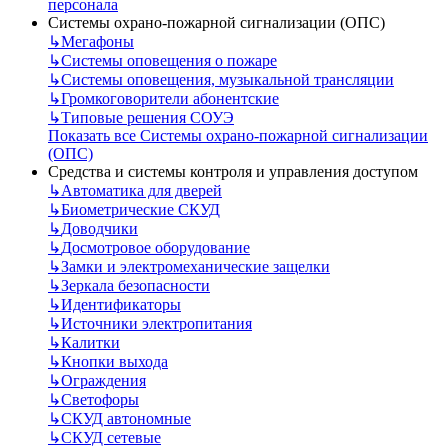
персонала
Системы охрано-пожарной сигнализации (ОПС)
↳
Мегафоны
↳
Системы оповещения о пожаре
↳
Системы оповещения, музыкальной трансляции
↳
Громкоговорители абонентские
↳
Типовые решения СОУЭ
Показать все Системы охрано-пожарной сигнализации
(ОПС)
Средства и системы контроля и управления доступом
↳
Автоматика для дверей
↳
Биометрические СКУД
↳
Доводчики
↳
Досмотровое оборудование
↳
Замки и электромеханические защелки
↳
Зеркала безопасности
↳
Идентификаторы
↳
Источники электропитания
↳
Калитки
↳
Кнопки выхода
↳
Ограждения
↳
Светофоры
↳
СКУД автономные
↳
СКУД сетевые