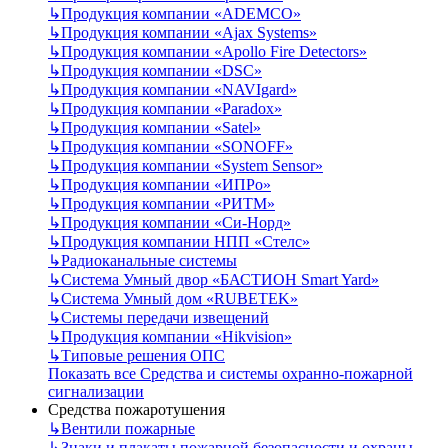
↳
Продукция компании «ADEMCO»
↳
Продукция компании «Ajax Systems»
↳
Продукция компании «Apollo Fire Detectors»
↳
Продукция компании «DSC»
↳
Продукция компании «NAVIgard»
↳
Продукция компании «Paradox»
↳
Продукция компании «Satel»
↳
Продукция компании «SONOFF»
↳
Продукция компании «System Sensor»
↳
Продукция компании «ИПРо»
↳
Продукция компании «РИТМ»
↳
Продукция компании «Си-Норд»
↳
Продукция компании НПП «Стелс»
↳
Радиоканальные системы
↳
Система Умный двор «БАСТИОН Smart Yard»
↳
Система Умный дом «RUBETEK»
↳
Системы передачи извещений
↳
Продукция компании «Hikvision»
↳
Типовые решения ОПС
Показать все Средства и системы охранно-пожарной
сигнализации
Средства пожаротушения
↳
Вентили пожарные
↳
Знаки и плакаты пожарной безопасности и охраны