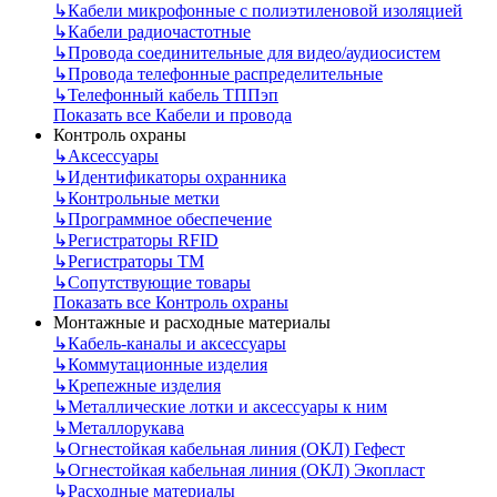
↳
Кабели микрофонные с полиэтиленовой изоляцией
↳
Кабели радиочастотные
↳
Провода соединительные для видео/аудиосистем
↳
Провода телефонные распределительные
↳
Телефонный кабель ТППэп
Показать все Кабели и провода
Контроль охраны
↳
Аксессуары
↳
Идентификаторы охранника
↳
Контрольные метки
↳
Программное обеспечение
↳
Регистраторы RFID
↳
Регистраторы ТМ
↳
Сопутствующие товары
Показать все Контроль охраны
Монтажные и расходные материалы
↳
Кабель-каналы и аксессуары
↳
Коммутационные изделия
↳
Крепежные изделия
↳
Металлические лотки и аксессуары к ним
↳
Металлорукава
↳
Огнестойкая кабельная линия (ОКЛ) Гефест
↳
Огнестойкая кабельная линия (ОКЛ) Экопласт
↳
Расходные материалы