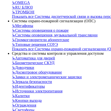
↳
OMEGA
↳
RU БЛЮЗ
↳
ТРОМБОН
Показать все Системы диспетчерской связи и вызова пер
Системы охрано-пожарной сигнализации (ОПС)
↳
Мегафоны
↳
Системы оповещения о пожаре
↳
Системы оповещения, музыкальной трансляции
↳
Громкоговорители абонентские
↳
Типовые решения СОУЭ
Показать все Системы охрано-пожарной сигнализации (
Средства и системы контроля и управления доступом
↳
Автоматика для дверей
↳
Биометрические СКУД
↳
Доводчики
↳
Досмотровое оборудование
↳
Замки и электромеханические защелки
↳
Зеркала безопасности
↳
Идентификаторы
↳
Источники электропитания
↳
Калитки
↳
Кнопки выхода
↳
Ограждения
↳
Светофоры