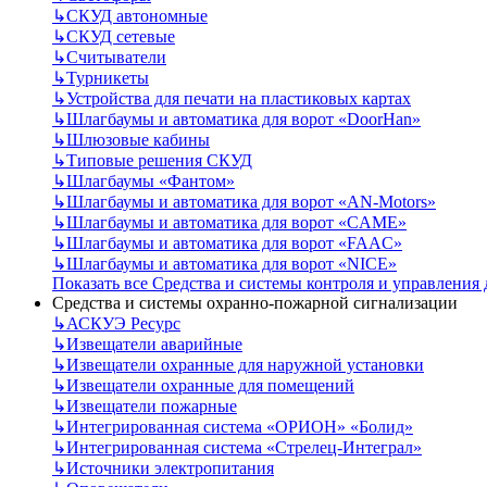
↳
СКУД автономные
↳
СКУД сетевые
↳
Считыватели
↳
Турникеты
↳
Устройства для печати на пластиковых картах
↳
Шлагбаумы и автоматика для ворот «DoorHan»
↳
Шлюзовые кабины
↳
Типовые решения СКУД
↳
Шлагбаумы «Фантом»
↳
Шлагбаумы и автоматика для ворот «AN-Motors»
↳
Шлагбаумы и автоматика для ворот «CAME»
↳
Шлагбаумы и автоматика для ворот «FAAC»
↳
Шлагбаумы и автоматика для ворот «NICE»
Показать все Средства и системы контроля и управления
Средства и системы охранно-пожарной сигнализации
↳
АСКУЭ Ресурс
↳
Извещатели аварийные
↳
Извещатели охранные для наружной установки
↳
Извещатели охранные для помещений
↳
Извещатели пожарные
↳
Интегрированная система «ОРИОН» «Болид»
↳
Интегрированная система «Стрелец-Интеграл»
↳
Источники электропитания