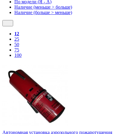
По модели (Я - A)
Наличие (меньше > больше)
Наличие (больше > меньше)
12
25
50
75
100
Автономная установка аэрозольного пожаротушения