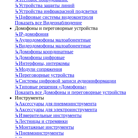
↳
Устройства защиты линий
↳
Устройства инфракрасной подсветки
↳
Цифровые системы видеоконтроля
Показать все Видеонаблюдение
Домофоны и переговорные устройства
↳
IP-домофония
↳
Аудиодомофоны малоабонентные
↳
Видеодомофоны малоабонентные
↳
Домофоны координатные
↳
Домофоны цифровые
↳
Интерфоны, интеркомы
↳
Модули сопряжения
↳
Переговорные устройства
↳
Системы цифровой записи аудиоинформации
↳
Типовые решения «Домофоны»
Показать все Домофоны и переговорные устройства
Инструменты
↳
Аксессуары для пневмоинструмента
↳
Аксессуары для электроинструмента
↳
Измерительные инструменты
↳
Лестницы и стремянки
↳
Монтажные инструменты
↳
Пневмоинструменты