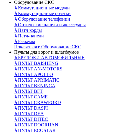
Оборудование СКС
↳
Коммутационные модули
↳
Коммутационные розетки
↳
Оборудование телефонии
↳
Оптические панели и аксессуары
↳
Патч-корды
↳
Патч-панели
↳
Разъемы
Показать все Оборудование СКС
Пульты для ворот и шлагбаумов
↳
БРЕЛОКИ АВТОМОБИЛЬНЫЕ
↳
ПУЛЬТ BAISHENG
↳
ПУЛЬТ AN-MOTORS
↳
ПУЛЬТ APOLLO
↳
ПУЛЬТ APRIMATIC
↳
ПУЛЬТ BENINCA
↳
ПУЛЬТ BFT
↳
ПУЛЬТ CAME
↳
ПУЛЬТ CRAWFORD
↳
ПУЛЬТ DASPI
↳
ПУЛЬТ DEA
↳
ПУЛЬТ DITEC
↳
ПУЛЬТ DOORHAN
↳
ПУЛЬТ ECOSTAR