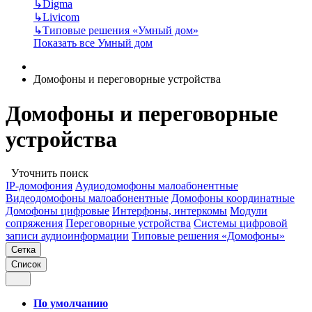
↳
Digma
↳
Livicom
↳
Типовые решения «Умный дом»
Показать все Умный дом
Домофоны и переговорные устройства
Домофоны и переговорные
устройства
Уточнить поиск
IP-домофония
Аудиодомофоны малоабонентные
Видеодомофоны малоабонентные
Домофоны координатные
Домофоны цифровые
Интерфоны, интеркомы
Модули
сопряжения
Переговорные устройства
Системы цифровой
записи аудиоинформации
Типовые решения «Домофоны»
Сетка
Список
По умолчанию