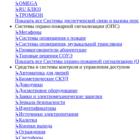
↳
OMEGA
↳
RU БЛЮЗ
↳
ТРОМБОН
Показать все Системы диспетчерской связи и вызова пер
Системы охрано-пожарной сигнализации (ОПС)
↳
Мегафоны
↳
Системы оповещения о пожаре
↳
Системы оповещения, музыкальной трансляции
↳
Громкоговорители абонентские
↳
Типовые решения СОУЭ
Показать все Системы охрано-пожарной сигнализации (
Средства и системы контроля и управления доступом
↳
Автоматика для дверей
↳
Биометрические СКУД
↳
Доводчики
↳
Досмотровое оборудование
↳
Замки и электромеханические защелки
↳
Зеркала безопасности
↳
Идентификаторы
↳
Источники электропитания
↳
Калитки
↳
Кнопки выхода
↳
Ограждения
↳
Светофоры