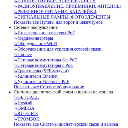
↳
ПУЛЬТЫ УНИВЕРСАЛЬНЫЕ ДЛЯ TV
↳
РАДИОУПРАВЛЕНИЕ. ПРИЕМНИКИ. АНТЕННЫ
↳
РЕЗЕРВНОЕ ПИТАНИЕ. БАТАРЕЙКИ
↳
СИГНАЛЬНЫЕ ЛАМПЫ. ФОТОЭЛЕМЕНТЫ
Показать все Пульты для ворот и шлагбаумов
Сетевое оборудование
↳
Инжекторы и сплиттеры РоЕ
↳
Медиаконвертеры
↳
Оборудование Wi-Fi
↳
Оборудование для усиления сотовой связи
↳
Прочее
↳
Сетевые коммутаторы без РоЕ
↳
Сетевые коммутаторы с РоЕ
↳
Трансиверы (SFP-модули)
↳
Удлинители Ethernet
↳
Удлинители Ethernet с PoE
Показать все Сетевое оборудование
Системы диспетчерской связи и вызова персонала
↳
GETCALL
↳
Hostcall
↳
OMEGA
↳
RU БЛЮЗ
↳
ТРОМБОН
Показать все Системы диспетчерской связи и вызова