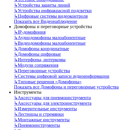
↳
Устройства защиты линий
↳
Устройства инфракрасной подсветки
↳
Цифровые системы видеоконтроля
Показать все Видеонаблюдение
Домофоны и переговорные устройства
↳
IP-домофония
↳
Аудиодомофоны малоабонентные
↳
Видеодомофоны малоабонентные
↳
Домофоны координатные
↳
Домофоны цифровые
↳
Интерфоны, интеркомы
↳
Модули сопряжения
↳
Переговорные устройства
↳
Системы цифровой записи аудиоинформации
↳
Типовые решения «Домофоны»
Показать все Домофоны и переговорные устройства
Инструменты
↳
Аксессуары для пневмоинструмента
↳
Аксессуары для электроинструмента
↳
Измерительные инструменты
↳
Лестницы и стремянки
↳
Монтажные инструменты
↳
Пневмоинструменты