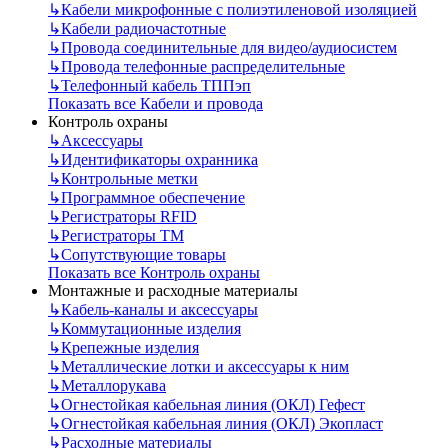
↳
Кабели микрофонные с полиэтиленовой изоляцией
↳
Кабели радиочастотные
↳
Провода соединительные для видео/аудиосистем
↳
Провода телефонные распределительные
↳
Телефонный кабель ТППэп
Показать все Кабели и провода
Контроль охраны
↳
Аксессуары
↳
Идентификаторы охранника
↳
Контрольные метки
↳
Программное обеспечение
↳
Регистраторы RFID
↳
Регистраторы ТМ
↳
Сопутствующие товары
Показать все Контроль охраны
Монтажные и расходные материалы
↳
Кабель-каналы и аксессуары
↳
Коммутационные изделия
↳
Крепежные изделия
↳
Металлические лотки и аксессуары к ним
↳
Металлорукава
↳
Огнестойкая кабельная линия (ОКЛ) Гефест
↳
Огнестойкая кабельная линия (ОКЛ) Экопласт
↳
Расходные материалы