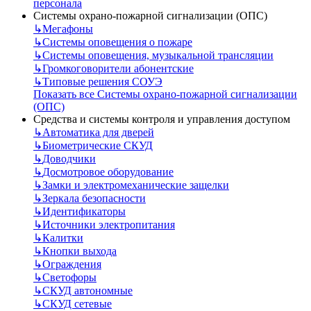
персонала
Системы охрано-пожарной сигнализации (ОПС)
↳
Мегафоны
↳
Системы оповещения о пожаре
↳
Системы оповещения, музыкальной трансляции
↳
Громкоговорители абонентские
↳
Типовые решения СОУЭ
Показать все Системы охрано-пожарной сигнализации
(ОПС)
Средства и системы контроля и управления доступом
↳
Автоматика для дверей
↳
Биометрические СКУД
↳
Доводчики
↳
Досмотровое оборудование
↳
Замки и электромеханические защелки
↳
Зеркала безопасности
↳
Идентификаторы
↳
Источники электропитания
↳
Калитки
↳
Кнопки выхода
↳
Ограждения
↳
Светофоры
↳
СКУД автономные
↳
СКУД сетевые