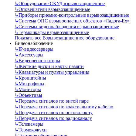
↳
Оборудование СКУД взрывозащищенное
↳
Оповещатели взрывозащищенные
↳
Приборы приемно-контрольные взрывозащищенные
↳
Система ОПС взрывоопасных объектов «Ладога-Ex»
↳
Системы видеонаблюдения взрывозащищенные
↳
Термошкафы взрывозащищенные
Показать все Взрывозащищенное оборудование
Видеонаблюдение
↳
IP-видеосерверы
↳
Аксессуары
↳
Видеорегистраторы
↳
Жёсткие диски и карты памяти
↳
Клавиатуры и пульты управления
↳
Кронштейны
↳
Микрофоны
↳
Мониторы
↳
Объективы
↳
Передача сигналов по витой паре
↳
Передача сигналов по коаксиальному кабелю
↳
Передача сигналов по оптоволокну
↳
Передача сигналов по радиоканалу
↳
Телекамеры
↳
Термокожухи
↳
Тестовое оборудование