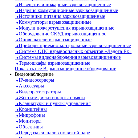
↳
Извещатели пожарные взрывозащищенные
↳
Изделия коммутационные взрывозащищенные
↳
Источники питания взрывозащищенные
↳
Коммутаторы взрывозащищенные
↳
Модули пожаротушения взрывозащищенные
↳
Оборудование СКУД взрывозащищенное
↳
Оповещатели взрывозащищенные
↳
Приборы приемно-контрольные взрывозащищенные
↳
Система ОПС взрывоопасных объектов «Ладога-Ex»
↳
Системы видеонаблюдения взрывозащищенные
↳
Термошкафы взрывозащищенные
Показать все Взрывозащищенное оборудование
Видеонаблюдение
↳
IP-видеосерверы
↳
Аксессуары
↳
Видеорегистраторы
↳
Жёсткие диски и карты памяти
↳
Клавиатуры и пульты управления
↳
Кронштейны
↳
Микрофоны
↳
Мониторы
↳
Объективы
↳
Передача сигналов по витой паре