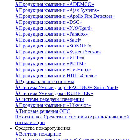
↳
Продукция компании «ADEMCO»
↳
Продукция компании «Ajax Systems»
↳
Продукция компании «Apollo Fire Detectors»
↳
Продукция компании «DSC»
↳
Продукция компании «NAVIgard»
↳
Продукция компании «Paradox»
↳
Продукция компании «Satel»
↳
Продукция компании «SONOFF»
↳
Продукция компании «System Sensor»
↳
Продукция компании «ИПРо»
↳
Продукция компании «РИТМ»
↳
Продукция компании «Си-Норд»
↳
Продукция компании НПП «Стелс»
↳
Радиоканальные системы
↳
Система Умный двор «БАСТИОН Smart Yard»
↳
Система Умный дом «RUBETEK»
↳
Системы передачи извещений
↳
Продукция компании «Hikvision»
↳
Типовые решения ОПС
Показать все Средства и системы охранно-пожарной
сигнализации
Средства пожаротушения
↳
Вентили пожарные
↳
Знаки и плакаты пожарной безопасности и охраны