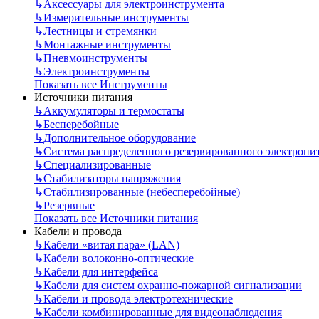
↳
Аксессуары для электроинструмента
↳
Измерительные инструменты
↳
Лестницы и стремянки
↳
Монтажные инструменты
↳
Пневмоинструменты
↳
Электроинструменты
Показать все Инструменты
Источники питания
↳
Аккумуляторы и термостаты
↳
Бесперебойные
↳
Дополнительное оборудование
↳
Система распределенного резервированного электропи
↳
Специализированные
↳
Стабилизаторы напряжения
↳
Стабилизированные (небесперебойные)
↳
Резервные
Показать все Источники питания
Кабели и провода
↳
Кабели «витая пара» (LAN)
↳
Кабели волоконно-оптические
↳
Кабели для интерфейса
↳
Кабели для систем охранно-пожарной сигнализации
↳
Кабели и провода электротехнические
↳
Кабели комбинированные для видеонаблюдения