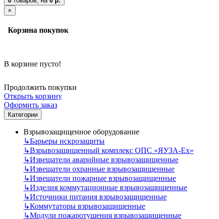
0
товаров,
на
0 р.
×
Корзина покупок
В корзине пусто!
Продолжить покупки
Открыть корзину
Оформить заказ
Категории
Взрывозащищенное оборудование
↳
Барьеры искрозащиты
↳
Взрывозащищенный комплекс ОПС «ЯУЗА-Ех»
↳
Извещатели аварийные взрывозащищенные
↳
Извещатели охранные взрывозащищенные
↳
Извещатели пожарные взрывозащищенные
↳
Изделия коммутационные взрывозащищенные
↳
Источники питания взрывозащищенные
↳
Коммутаторы взрывозащищенные
↳
Модули пожаротушения взрывозащищенные