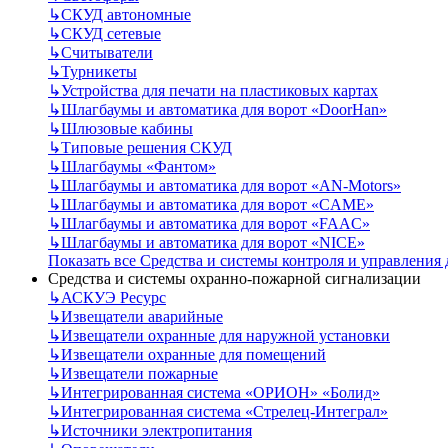
↳
СКУД автономные
↳
СКУД сетевые
↳
Считыватели
↳
Турникеты
↳
Устройства для печати на пластиковых картах
↳
Шлагбаумы и автоматика для ворот «DoorHan»
↳
Шлюзовые кабины
↳
Типовые решения СКУД
↳
Шлагбаумы «Фантом»
↳
Шлагбаумы и автоматика для ворот «AN-Motors»
↳
Шлагбаумы и автоматика для ворот «CAME»
↳
Шлагбаумы и автоматика для ворот «FAAC»
↳
Шлагбаумы и автоматика для ворот «NICE»
Показать все Средства и системы контроля и управления
Средства и системы охранно-пожарной сигнализации
↳
АСКУЭ Ресурс
↳
Извещатели аварийные
↳
Извещатели охранные для наружной установки
↳
Извещатели охранные для помещений
↳
Извещатели пожарные
↳
Интегрированная система «ОРИОН» «Болид»
↳
Интегрированная система «Стрелец-Интеграл»
↳
Источники электропитания