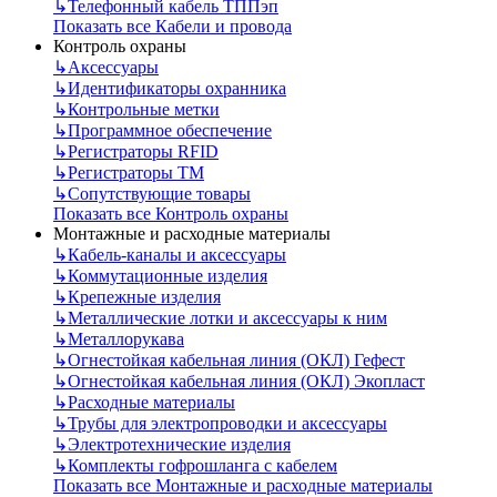
↳
Телефонный кабель ТППэп
Показать все Кабели и провода
Контроль охраны
↳
Аксессуары
↳
Идентификаторы охранника
↳
Контрольные метки
↳
Программное обеспечение
↳
Регистраторы RFID
↳
Регистраторы ТМ
↳
Сопутствующие товары
Показать все Контроль охраны
Монтажные и расходные материалы
↳
Кабель-каналы и аксессуары
↳
Коммутационные изделия
↳
Крепежные изделия
↳
Металлические лотки и аксессуары к ним
↳
Металлорукава
↳
Огнестойкая кабельная линия (ОКЛ) Гефест
↳
Огнестойкая кабельная линия (ОКЛ) Экопласт
↳
Расходные материалы
↳
Трубы для электропроводки и аксессуары
↳
Электротехнические изделия
↳
Комплекты гофрошланга с кабелем
Показать все Монтажные и расходные материалы