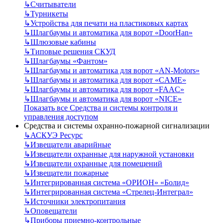
↳
Считыватели
↳
Турникеты
↳
Устройства для печати на пластиковых картах
↳
Шлагбаумы и автоматика для ворот «DoorHan»
↳
Шлюзовые кабины
↳
Типовые решения СКУД
↳
Шлагбаумы «Фантом»
↳
Шлагбаумы и автоматика для ворот «AN-Motors»
↳
Шлагбаумы и автоматика для ворот «CAME»
↳
Шлагбаумы и автоматика для ворот «FAAC»
↳
Шлагбаумы и автоматика для ворот «NICE»
Показать все Средства и системы контроля и
управления доступом
Средства и системы охранно-пожарной сигнализации
↳
АСКУЭ Ресурс
↳
Извещатели аварийные
↳
Извещатели охранные для наружной установки
↳
Извещатели охранные для помещений
↳
Извещатели пожарные
↳
Интегрированная система «ОРИОН» «Болид»
↳
Интегрированная система «Стрелец-Интеграл»
↳
Источники электропитания
↳
Оповещатели
↳
Приборы приемно-контрольные