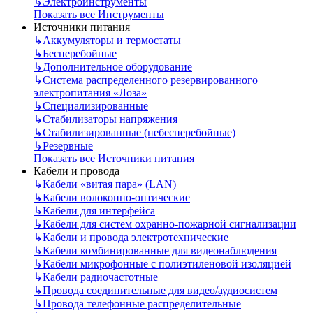
↳
Электроинструменты
Показать все Инструменты
Источники питания
↳
Аккумуляторы и термостаты
↳
Бесперебойные
↳
Дополнительное оборудование
↳
Система распределенного резервированного
электропитания «Лоза»
↳
Специализированные
↳
Стабилизаторы напряжения
↳
Стабилизированные (небесперебойные)
↳
Резервные
Показать все Источники питания
Кабели и провода
↳
Кабели «витая пара» (LAN)
↳
Кабели волоконно-оптические
↳
Кабели для интерфейса
↳
Кабели для систем охранно-пожарной сигнализации
↳
Кабели и провода электротехнические
↳
Кабели комбинированные для видеонаблюдения
↳
Кабели микрофонные с полиэтиленовой изоляцией
↳
Кабели радиочастотные
↳
Провода соединительные для видео/аудиосистем
↳
Провода телефонные распределительные