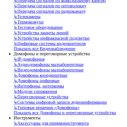
↳
Передача сигналов по коаксиальному кабелю
↳
Передача сигналов по оптоволокну
↳
Передача сигналов по радиоканалу
↳
Телекамеры
↳
Термокожухи
↳
Тестовое оборудование
↳
Устройства защиты линий
↳
Устройства инфракрасной подсветки
↳
Цифровые системы видеоконтроля
Показать все Видеонаблюдение
Домофоны и переговорные устройства
↳
IP-домофония
↳
Аудиодомофоны малоабонентные
↳
Видеодомофоны малоабонентные
↳
Домофоны координатные
↳
Домофоны цифровые
↳
Интерфоны, интеркомы
↳
Модули сопряжения
↳
Переговорные устройства
↳
Системы цифровой записи аудиоинформации
↳
Типовые решения «Домофоны»
Показать все Домофоны и переговорные устройства
Инструменты
↳
Аксессуары для пневмоинструмента