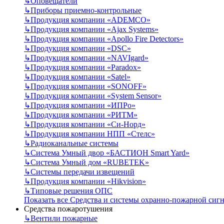
↳
Оповещатели
↳
Приборы приемно-контрольные
↳
Продукция компании «ADEMCO»
↳
Продукция компании «Ajax Systems»
↳
Продукция компании «Apollo Fire Detectors»
↳
Продукция компании «DSC»
↳
Продукция компании «NAVIgard»
↳
Продукция компании «Paradox»
↳
Продукция компании «Satel»
↳
Продукция компании «SONOFF»
↳
Продукция компании «System Sensor»
↳
Продукция компании «ИПРо»
↳
Продукция компании «РИТМ»
↳
Продукция компании «Си-Норд»
↳
Продукция компании НПП «Стелс»
↳
Радиоканальные системы
↳
Система Умный двор «БАСТИОН Smart Yard»
↳
Система Умный дом «RUBETEK»
↳
Системы передачи извещений
↳
Продукция компании «Hikvision»
↳
Типовые решения ОПС
Показать все Средства и системы охранно-пожарной сиг
Средства пожаротушения
↳
Вентили пожарные