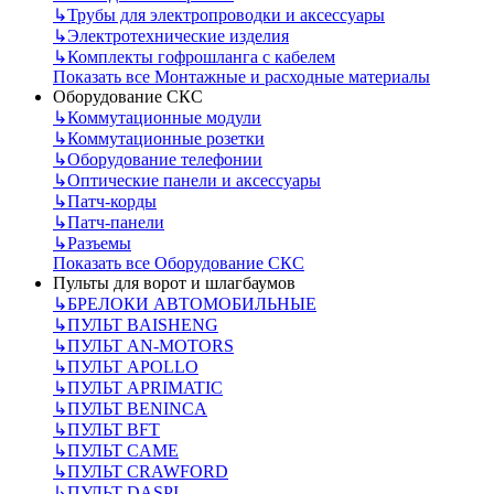
↳
Трубы для электропроводки и аксессуары
↳
Электротехнические изделия
↳
Комплекты гофрошланга с кабелем
Показать все Монтажные и расходные материалы
Оборудование СКС
↳
Коммутационные модули
↳
Коммутационные розетки
↳
Оборудование телефонии
↳
Оптические панели и аксессуары
↳
Патч-корды
↳
Патч-панели
↳
Разъемы
Показать все Оборудование СКС
Пульты для ворот и шлагбаумов
↳
БРЕЛОКИ АВТОМОБИЛЬНЫЕ
↳
ПУЛЬТ BAISHENG
↳
ПУЛЬТ AN-MOTORS
↳
ПУЛЬТ APOLLO
↳
ПУЛЬТ APRIMATIC
↳
ПУЛЬТ BENINCA
↳
ПУЛЬТ BFT
↳
ПУЛЬТ CAME
↳
ПУЛЬТ CRAWFORD
↳
ПУЛЬТ DASPI