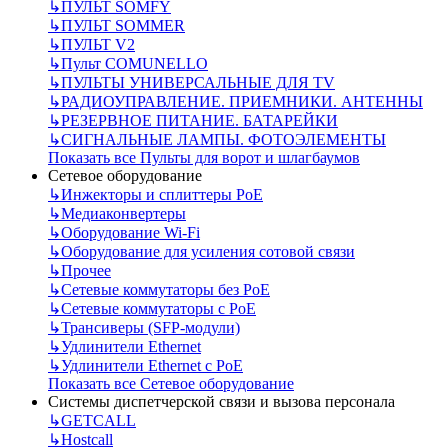
↳
ПУЛЬТ SOMFY
↳
ПУЛЬТ SOMMER
↳
ПУЛЬТ V2
↳
Пульт СOMUNELLO
↳
ПУЛЬТЫ УНИВЕРСАЛЬНЫЕ ДЛЯ TV
↳
РАДИОУПРАВЛЕНИЕ. ПРИЕМНИКИ. АНТЕННЫ
↳
РЕЗЕРВНОЕ ПИТАНИЕ. БАТАРЕЙКИ
↳
СИГНАЛЬНЫЕ ЛАМПЫ. ФОТОЭЛЕМЕНТЫ
Показать все Пульты для ворот и шлагбаумов
Сетевое оборудование
↳
Инжекторы и сплиттеры РоЕ
↳
Медиаконвертеры
↳
Оборудование Wi-Fi
↳
Оборудование для усиления сотовой связи
↳
Прочее
↳
Сетевые коммутаторы без РоЕ
↳
Сетевые коммутаторы с РоЕ
↳
Трансиверы (SFP-модули)
↳
Удлинители Ethernet
↳
Удлинители Ethernet с PoE
Показать все Сетевое оборудование
Системы диспетчерской связи и вызова персонала
↳
GETCALL
↳
Hostcall