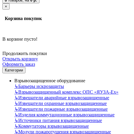
0
товаров,
на
0 р.
×
Корзина покупок
В корзине пусто!
Продолжить покупки
Открыть корзину
Оформить заказ
Категории
Взрывозащищенное оборудование
↳
Барьеры искрозащиты
↳
Взрывозащищенный комплекс ОПС «ЯУЗА-Ех»
↳
Извещатели аварийные взрывозащищенные
↳
Извещатели охранные взрывозащищенные
↳
Извещатели пожарные взрывозащищенные
↳
Изделия коммутационные взрывозащищенные
↳
Источники питания взрывозащищенные
↳
Коммутаторы взрывозащищенные
↳
Модули пожаротушения взрывозащищенные