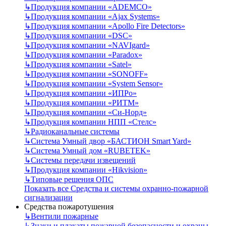
↳
Продукция компании «ADEMCO»
↳
Продукция компании «Ajax Systems»
↳
Продукция компании «Apollo Fire Detectors»
↳
Продукция компании «DSC»
↳
Продукция компании «NAVIgard»
↳
Продукция компании «Paradox»
↳
Продукция компании «Satel»
↳
Продукция компании «SONOFF»
↳
Продукция компании «System Sensor»
↳
Продукция компании «ИПРо»
↳
Продукция компании «РИТМ»
↳
Продукция компании «Си-Норд»
↳
Продукция компании НПП «Стелс»
↳
Радиоканальные системы
↳
Система Умный двор «БАСТИОН Smart Yard»
↳
Система Умный дом «RUBETEK»
↳
Системы передачи извещений
↳
Продукция компании «Hikvision»
↳
Типовые решения ОПС
Показать все Средства и системы охранно-пожарной
сигнализации
Средства пожаротушения
↳
Вентили пожарные
↳
Знаки и плакаты пожарной безопасности и охраны