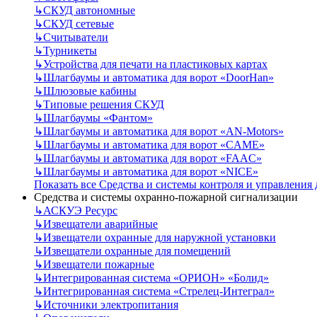
↳
СКУД автономные
↳
СКУД сетевые
↳
Считыватели
↳
Турникеты
↳
Устройства для печати на пластиковых картах
↳
Шлагбаумы и автоматика для ворот «DoorHan»
↳
Шлюзовые кабины
↳
Типовые решения СКУД
↳
Шлагбаумы «Фантом»
↳
Шлагбаумы и автоматика для ворот «AN-Motors»
↳
Шлагбаумы и автоматика для ворот «CAME»
↳
Шлагбаумы и автоматика для ворот «FAAC»
↳
Шлагбаумы и автоматика для ворот «NICE»
Показать все Средства и системы контроля и управления
Средства и системы охранно-пожарной сигнализации
↳
АСКУЭ Ресурс
↳
Извещатели аварийные
↳
Извещатели охранные для наружной установки
↳
Извещатели охранные для помещений
↳
Извещатели пожарные
↳
Интегрированная система «ОРИОН» «Болид»
↳
Интегрированная система «Стрелец-Интеграл»
↳
Источники электропитания