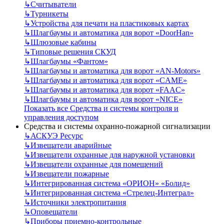
↳
Считыватели
↳
Турникеты
↳
Устройства для печати на пластиковых картах
↳
Шлагбаумы и автоматика для ворот «DoorHan»
↳
Шлюзовые кабины
↳
Типовые решения СКУД
↳
Шлагбаумы «Фантом»
↳
Шлагбаумы и автоматика для ворот «AN-Motors»
↳
Шлагбаумы и автоматика для ворот «CAME»
↳
Шлагбаумы и автоматика для ворот «FAAC»
↳
Шлагбаумы и автоматика для ворот «NICE»
Показать все Средства и системы контроля и
управления доступом
Средства и системы охранно-пожарной сигнализации
↳
АСКУЭ Ресурс
↳
Извещатели аварийные
↳
Извещатели охранные для наружной установки
↳
Извещатели охранные для помещений
↳
Извещатели пожарные
↳
Интегрированная система «ОРИОН» «Болид»
↳
Интегрированная система «Стрелец-Интеграл»
↳
Источники электропитания
↳
Оповещатели
↳
Приборы приемно-контрольные