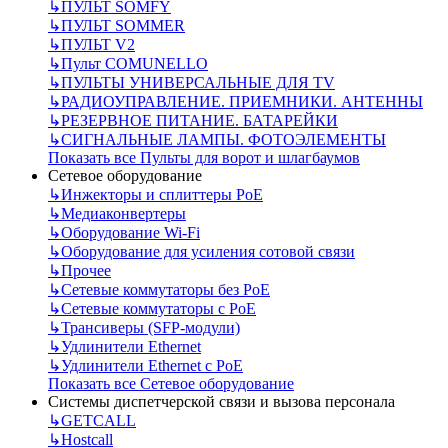
↳
ПУЛЬТ SOMFY
↳
ПУЛЬТ SOMMER
↳
ПУЛЬТ V2
↳
Пульт СOMUNELLO
↳
ПУЛЬТЫ УНИВЕРСАЛЬНЫЕ ДЛЯ TV
↳
РАДИОУПРАВЛЕНИЕ. ПРИЕМНИКИ. АНТЕННЫ
↳
РЕЗЕРВНОЕ ПИТАНИЕ. БАТАРЕЙКИ
↳
СИГНАЛЬНЫЕ ЛАМПЫ. ФОТОЭЛЕМЕНТЫ
Показать все Пульты для ворот и шлагбаумов
Сетевое оборудование
↳
Инжекторы и сплиттеры РоЕ
↳
Медиаконвертеры
↳
Оборудование Wi-Fi
↳
Оборудование для усиления сотовой связи
↳
Прочее
↳
Сетевые коммутаторы без РоЕ
↳
Сетевые коммутаторы с РоЕ
↳
Трансиверы (SFP-модули)
↳
Удлинители Ethernet
↳
Удлинители Ethernet с PoE
Показать все Сетевое оборудование
Системы диспетчерской связи и вызова персонала
↳
GETCALL
↳
Hostcall