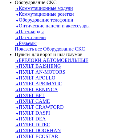
Оборудование СКС
↳
Коммутационные модули
↳
Коммутационные розетки
↳
Оборудование телефонии
↳
Оптические панели и аксессуары
↳
Патч-корды
↳
Патч-панели
↳
Разъемы
Показать все Оборудование СКС
Пульты для ворот и шлагбаумов
↳
БРЕЛОКИ АВТОМОБИЛЬНЫЕ
↳
ПУЛЬТ BAISHENG
↳
ПУЛЬТ AN-MOTORS
↳
ПУЛЬТ APOLLO
↳
ПУЛЬТ APRIMATIC
↳
ПУЛЬТ BENINCA
↳
ПУЛЬТ BFT
↳
ПУЛЬТ CAME
↳
ПУЛЬТ CRAWFORD
↳
ПУЛЬТ DASPI
↳
ПУЛЬТ DEA
↳
ПУЛЬТ DITEC
↳
ПУЛЬТ DOORHAN
↳
ПУЛЬТ ECOSTAR