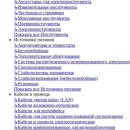
↳
Аксессуары для электроинструмента
↳
Измерительные инструменты
↳
Лестницы и стремянки
↳
Монтажные инструменты
↳
Пневмоинструменты
↳
Электроинструменты
Показать все Инструменты
Источники питания
↳
Аккумуляторы и термостаты
↳
Бесперебойные
↳
Дополнительное оборудование
↳
Система распределенного резервированного электропи
↳
Специализированные
↳
Стабилизаторы напряжения
↳
Стабилизированные (небесперебойные)
↳
Резервные
Показать все Источники питания
Кабели и провода
↳
Кабели «витая пара» (LAN)
↳
Кабели волоконно-оптические
↳
Кабели для интерфейса
↳
Кабели для систем охранно-пожарной сигнализации
↳
Кабели и провода электротехнические
↳
Кабели комбинированные для видеонаблюдения