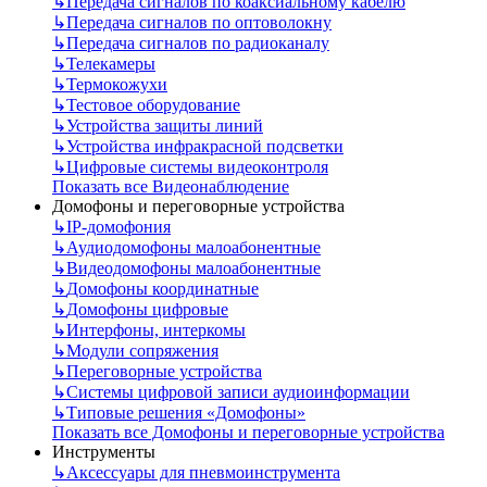
↳
Передача сигналов по коаксиальному кабелю
↳
Передача сигналов по оптоволокну
↳
Передача сигналов по радиоканалу
↳
Телекамеры
↳
Термокожухи
↳
Тестовое оборудование
↳
Устройства защиты линий
↳
Устройства инфракрасной подсветки
↳
Цифровые системы видеоконтроля
Показать все Видеонаблюдение
Домофоны и переговорные устройства
↳
IP-домофония
↳
Аудиодомофоны малоабонентные
↳
Видеодомофоны малоабонентные
↳
Домофоны координатные
↳
Домофоны цифровые
↳
Интерфоны, интеркомы
↳
Модули сопряжения
↳
Переговорные устройства
↳
Системы цифровой записи аудиоинформации
↳
Типовые решения «Домофоны»
Показать все Домофоны и переговорные устройства
Инструменты
↳
Аксессуары для пневмоинструмента