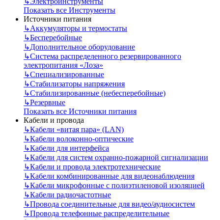
↳
Электроинструменты
Показать все Инструменты
Источники питания
↳
Аккумуляторы и термостаты
↳
Бесперебойные
↳
Дополнительное оборудование
↳
Система распределенного резервированного
электропитания «Лоза»
↳
Специализированные
↳
Стабилизаторы напряжения
↳
Стабилизированные (небесперебойные)
↳
Резервные
Показать все Источники питания
Кабели и провода
↳
Кабели «витая пара» (LAN)
↳
Кабели волоконно-оптические
↳
Кабели для интерфейса
↳
Кабели для систем охранно-пожарной сигнализации
↳
Кабели и провода электротехнические
↳
Кабели комбинированные для видеонаблюдения
↳
Кабели микрофонные с полиэтиленовой изоляцией
↳
Кабели радиочастотные
↳
Провода соединительные для видео/аудиосистем
↳
Провода телефонные распределительные