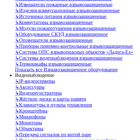
↳
Извещатели пожарные взрывозащищенные
↳
Изделия коммутационные взрывозащищенные
↳
Источники питания взрывозащищенные
↳
Коммутаторы взрывозащищенные
↳
Модули пожаротушения взрывозащищенные
↳
Оборудование СКУД взрывозащищенное
↳
Оповещатели взрывозащищенные
↳
Приборы приемно-контрольные взрывозащищенные
↳
Система ОПС взрывоопасных объектов «Ладога-Ex»
↳
Системы видеонаблюдения взрывозащищенные
↳
Термошкафы взрывозащищенные
Показать все Взрывозащищенное оборудование
Видеонаблюдение
↳
IP-видеосерверы
↳
Аксессуары
↳
Видеорегистраторы
↳
Жёсткие диски и карты памяти
↳
Клавиатуры и пульты управления
↳
Кронштейны
↳
Микрофоны
↳
Мониторы
↳
Объективы
↳
Передача сигналов по витой паре