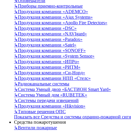
↳
Оповещатели
↳
Приборы приемно-контрольные
↳
Продукция компании «ADEMCO»
↳
Продукция компании «Ajax Systems»
↳
Продукция компании «Apollo Fire Detectors»
↳
Продукция компании «DSC»
↳
Продукция компании «NAVIgard»
↳
Продукция компании «Paradox»
↳
Продукция компании «Satel»
↳
Продукция компании «SONOFF»
↳
Продукция компании «System Sensor»
↳
Продукция компании «ИПРо»
↳
Продукция компании «РИТМ»
↳
Продукция компании «Си-Норд»
↳
Продукция компании НПП «Стелс»
↳
Радиоканальные системы
↳
Система Умный двор «БАСТИОН Smart Yard»
↳
Система Умный дом «RUBETEK»
↳
Системы передачи извещений
↳
Продукция компании «Hikvision»
↳
Типовые решения ОПС
Показать все Средства и системы охранно-пожарной сиг
Средства пожаротушения
↳
Вентили пожарные