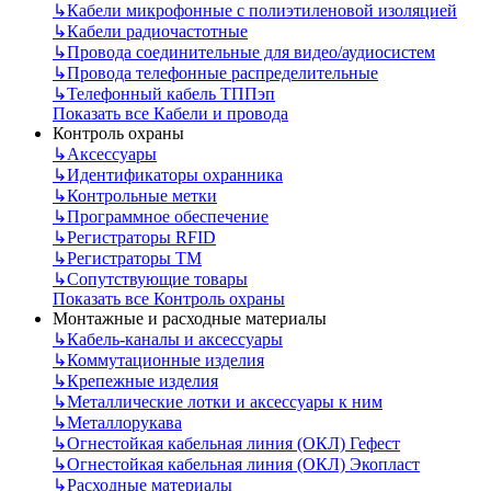
↳
Кабели микрофонные с полиэтиленовой изоляцией
↳
Кабели радиочастотные
↳
Провода соединительные для видео/аудиосистем
↳
Провода телефонные распределительные
↳
Телефонный кабель ТППэп
Показать все Кабели и провода
Контроль охраны
↳
Аксессуары
↳
Идентификаторы охранника
↳
Контрольные метки
↳
Программное обеспечение
↳
Регистраторы RFID
↳
Регистраторы ТМ
↳
Сопутствующие товары
Показать все Контроль охраны
Монтажные и расходные материалы
↳
Кабель-каналы и аксессуары
↳
Коммутационные изделия
↳
Крепежные изделия
↳
Металлические лотки и аксессуары к ним
↳
Металлорукава
↳
Огнестойкая кабельная линия (ОКЛ) Гефест
↳
Огнестойкая кабельная линия (ОКЛ) Экопласт
↳
Расходные материалы