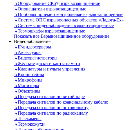
↳
Оборудование СКУД взрывозащищенное
↳
Оповещатели взрывозащищенные
↳
Приборы приемно-контрольные взрывозащищенные
↳
Система ОПС взрывоопасных объектов «Ладога-Ex»
↳
Системы видеонаблюдения взрывозащищенные
↳
Термошкафы взрывозащищенные
Показать все Взрывозащищенное оборудование
Видеонаблюдение
↳
IP-видеосерверы
↳
Аксессуары
↳
Видеорегистраторы
↳
Жёсткие диски и карты памяти
↳
Клавиатуры и пульты управления
↳
Кронштейны
↳
Микрофоны
↳
Мониторы
↳
Объективы
↳
Передача сигналов по витой паре
↳
Передача сигналов по коаксиальному кабелю
↳
Передача сигналов по оптоволокну
↳
Передача сигналов по радиоканалу
↳
Телекамеры
↳
Термокожухи
↳
Тестовое оборудование