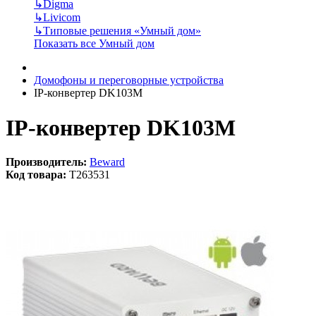
↳
Digma
↳
Livicom
↳
Типовые решения «Умный дом»
Показать все Умный дом
Домофоны и переговорные устройства
IP-конвертер DK103M
IP-конвертер DK103M
Производитель:
Beward
Код товара:
T263531