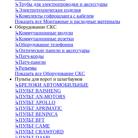
↳
Трубы для электропроводки и аксессуары
↳
Электротехнические изделия
↳
Комплекты гофрошланга с кабелем
Показать все Монтажные и расходные материалы
Оборудование СКС
↳
Коммутационные модули
↳
Коммутационные розетки
↳
Оборудование телефонии
↳
Оптические панели и аксессуары
↳
Патч-корды
↳
Патч-панели
↳
Разъемы
Показать все Оборудование СКС
Пульты для ворот и шлагбаумов
↳
БРЕЛОКИ АВТОМОБИЛЬНЫЕ
↳
ПУЛЬТ BAISHENG
↳
ПУЛЬТ AN-MOTORS
↳
ПУЛЬТ APOLLO
↳
ПУЛЬТ APRIMATIC
↳
ПУЛЬТ BENINCA
↳
ПУЛЬТ BFT
↳
ПУЛЬТ CAME
↳
ПУЛЬТ CRAWFORD
↳
ПУЛЬТ DASPI