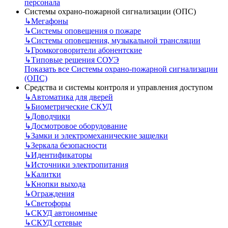
персонала
Системы охрано-пожарной сигнализации (ОПС)
↳
Мегафоны
↳
Системы оповещения о пожаре
↳
Системы оповещения, музыкальной трансляции
↳
Громкоговорители абонентские
↳
Типовые решения СОУЭ
Показать все Системы охрано-пожарной сигнализации
(ОПС)
Средства и системы контроля и управления доступом
↳
Автоматика для дверей
↳
Биометрические СКУД
↳
Доводчики
↳
Досмотровое оборудование
↳
Замки и электромеханические защелки
↳
Зеркала безопасности
↳
Идентификаторы
↳
Источники электропитания
↳
Калитки
↳
Кнопки выхода
↳
Ограждения
↳
Светофоры
↳
СКУД автономные
↳
СКУД сетевые