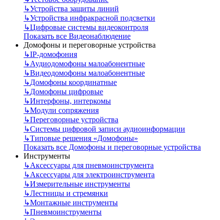
↳
Устройства защиты линий
↳
Устройства инфракрасной подсветки
↳
Цифровые системы видеоконтроля
Показать все Видеонаблюдение
Домофоны и переговорные устройства
↳
IP-домофония
↳
Аудиодомофоны малоабонентные
↳
Видеодомофоны малоабонентные
↳
Домофоны координатные
↳
Домофоны цифровые
↳
Интерфоны, интеркомы
↳
Модули сопряжения
↳
Переговорные устройства
↳
Системы цифровой записи аудиоинформации
↳
Типовые решения «Домофоны»
Показать все Домофоны и переговорные устройства
Инструменты
↳
Аксессуары для пневмоинструмента
↳
Аксессуары для электроинструмента
↳
Измерительные инструменты
↳
Лестницы и стремянки
↳
Монтажные инструменты
↳
Пневмоинструменты