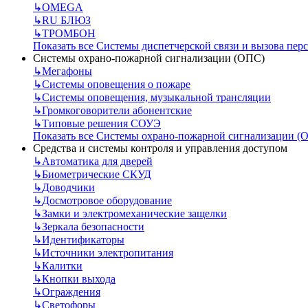
↳
OMEGA
↳
RU БЛЮЗ
↳
ТРОМБОН
Показать все Системы диспетчерской связи и вызова пер
Системы охрано-пожарной сигнализации (ОПС)
↳
Мегафоны
↳
Системы оповещения о пожаре
↳
Системы оповещения, музыкальной трансляции
↳
Громкоговорители абонентские
↳
Типовые решения СОУЭ
Показать все Системы охрано-пожарной сигнализации (
Средства и системы контроля и управления доступом
↳
Автоматика для дверей
↳
Биометрические СКУД
↳
Доводчики
↳
Досмотровое оборудование
↳
Замки и электромеханические защелки
↳
Зеркала безопасности
↳
Идентификаторы
↳
Источники электропитания
↳
Калитки
↳
Кнопки выхода
↳
Ограждения
↳
Светофоры