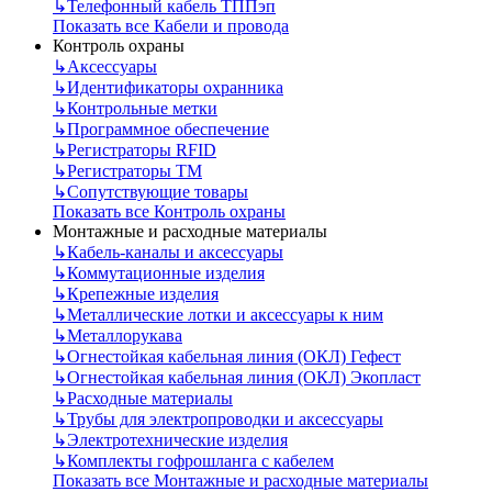
↳
Телефонный кабель ТППэп
Показать все Кабели и провода
Контроль охраны
↳
Аксессуары
↳
Идентификаторы охранника
↳
Контрольные метки
↳
Программное обеспечение
↳
Регистраторы RFID
↳
Регистраторы ТМ
↳
Сопутствующие товары
Показать все Контроль охраны
Монтажные и расходные материалы
↳
Кабель-каналы и аксессуары
↳
Коммутационные изделия
↳
Крепежные изделия
↳
Металлические лотки и аксессуары к ним
↳
Металлорукава
↳
Огнестойкая кабельная линия (ОКЛ) Гефест
↳
Огнестойкая кабельная линия (ОКЛ) Экопласт
↳
Расходные материалы
↳
Трубы для электропроводки и аксессуары
↳
Электротехнические изделия
↳
Комплекты гофрошланга с кабелем
Показать все Монтажные и расходные материалы