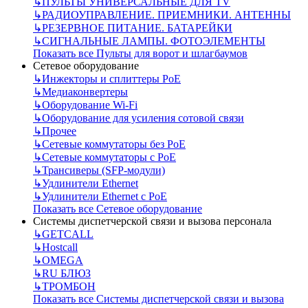
↳
ПУЛЬТЫ УНИВЕРСАЛЬНЫЕ ДЛЯ TV
↳
РАДИОУПРАВЛЕНИЕ. ПРИЕМНИКИ. АНТЕННЫ
↳
РЕЗЕРВНОЕ ПИТАНИЕ. БАТАРЕЙКИ
↳
СИГНАЛЬНЫЕ ЛАМПЫ. ФОТОЭЛЕМЕНТЫ
Показать все Пульты для ворот и шлагбаумов
Сетевое оборудование
↳
Инжекторы и сплиттеры РоЕ
↳
Медиаконвертеры
↳
Оборудование Wi-Fi
↳
Оборудование для усиления сотовой связи
↳
Прочее
↳
Сетевые коммутаторы без РоЕ
↳
Сетевые коммутаторы с РоЕ
↳
Трансиверы (SFP-модули)
↳
Удлинители Ethernet
↳
Удлинители Ethernet с PoE
Показать все Сетевое оборудование
Системы диспетчерской связи и вызова персонала
↳
GETCALL
↳
Hostcall
↳
OMEGA
↳
RU БЛЮЗ
↳
ТРОМБОН
Показать все Системы диспетчерской связи и вызова