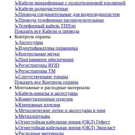
↳
Кабели микрофонные с полиэтиленовой изоляцией
↳
Кабели радиочастотные
↳
Провода соединительные для видео/аудиосистем
↳
Провода телефонные распределительные
↳
Телефонный кабель ТППэп
Показать все Кабели и провода
Контроль охраны
↳
Аксессуары
↳
Идентификаторы охранника
↳
Контрольные метки
↳
Программное обеспечение
↳
Регистраторы RFID
↳
Регистраторы ТМ
↳
Сопутствующие товары
Показать все Контроль охраны
Монтажные и расходные материалы
↳
Кабель-каналы и аксессуары
↳
Коммутационные изделия
↳
Крепежные изделия
↳
Металлические лотки и аксессуары к ним
↳
Металлорукава
↳
Огнестойкая кабельная линия (ОКЛ) Гефест
↳
Огнестойкая кабельная линия (ОКЛ) Экопласт
↳
Расходные материалы