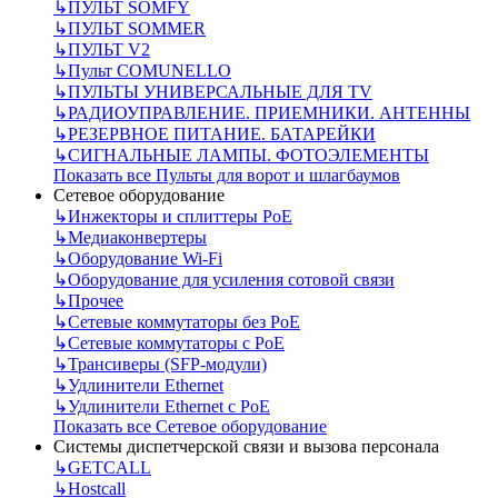
↳
ПУЛЬТ SOMFY
↳
ПУЛЬТ SOMMER
↳
ПУЛЬТ V2
↳
Пульт СOMUNELLO
↳
ПУЛЬТЫ УНИВЕРСАЛЬНЫЕ ДЛЯ TV
↳
РАДИОУПРАВЛЕНИЕ. ПРИЕМНИКИ. АНТЕННЫ
↳
РЕЗЕРВНОЕ ПИТАНИЕ. БАТАРЕЙКИ
↳
СИГНАЛЬНЫЕ ЛАМПЫ. ФОТОЭЛЕМЕНТЫ
Показать все Пульты для ворот и шлагбаумов
Сетевое оборудование
↳
Инжекторы и сплиттеры РоЕ
↳
Медиаконвертеры
↳
Оборудование Wi-Fi
↳
Оборудование для усиления сотовой связи
↳
Прочее
↳
Сетевые коммутаторы без РоЕ
↳
Сетевые коммутаторы с РоЕ
↳
Трансиверы (SFP-модули)
↳
Удлинители Ethernet
↳
Удлинители Ethernet с PoE
Показать все Сетевое оборудование
Системы диспетчерской связи и вызова персонала
↳
GETCALL
↳
Hostcall