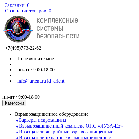
Закладки
0
Сравнение товаров
0
+7(495)773-22-62
Перезвоните мне
пн-пт / 9:00-18:00
info@arient.ru
id_arient
пн-пт / 9:00-18:00
Категории
Взрывозащищенное оборудование
↳
Барьеры искрозащиты
↳
Взрывозащищенный комплекс ОПС «ЯУЗА-Ех»
↳
Извещатели аварийные взрывозащищенные
↳
Извещатели охранные взрывозащищенные