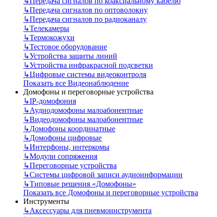
↳
Передача сигналов по коаксиальному кабелю
↳
Передача сигналов по оптоволокну
↳
Передача сигналов по радиоканалу
↳
Телекамеры
↳
Термокожухи
↳
Тестовое оборудование
↳
Устройства защиты линий
↳
Устройства инфракрасной подсветки
↳
Цифровые системы видеоконтроля
Показать все Видеонаблюдение
Домофоны и переговорные устройства
↳
IP-домофония
↳
Аудиодомофоны малоабонентные
↳
Видеодомофоны малоабонентные
↳
Домофоны координатные
↳
Домофоны цифровые
↳
Интерфоны, интеркомы
↳
Модули сопряжения
↳
Переговорные устройства
↳
Системы цифровой записи аудиоинформации
↳
Типовые решения «Домофоны»
Показать все Домофоны и переговорные устройства
Инструменты
↳
Аксессуары для пневмоинструмента