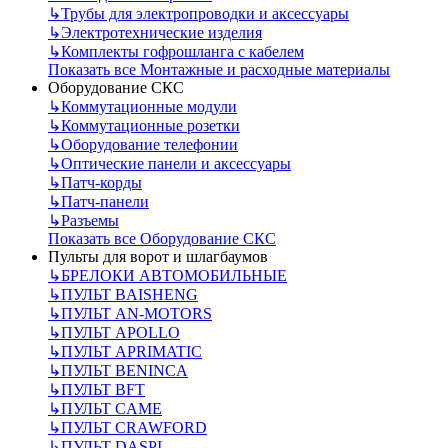
↳
Трубы для электропроводки и аксессуары
↳
Электротехнические изделия
↳
Комплекты гофрошланга с кабелем
Показать все Монтажные и расходные материалы
Оборудование СКС
↳
Коммутационные модули
↳
Коммутационные розетки
↳
Оборудование телефонии
↳
Оптические панели и аксессуары
↳
Патч-корды
↳
Патч-панели
↳
Разъемы
Показать все Оборудование СКС
Пульты для ворот и шлагбаумов
↳
БРЕЛОКИ АВТОМОБИЛЬНЫЕ
↳
ПУЛЬТ BAISHENG
↳
ПУЛЬТ AN-MOTORS
↳
ПУЛЬТ APOLLO
↳
ПУЛЬТ APRIMATIC
↳
ПУЛЬТ BENINCA
↳
ПУЛЬТ BFT
↳
ПУЛЬТ CAME
↳
ПУЛЬТ CRAWFORD
↳
ПУЛЬТ DASPI