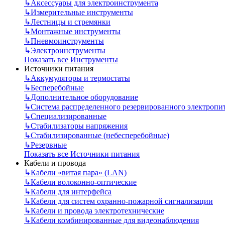
↳
Аксессуары для электроинструмента
↳
Измерительные инструменты
↳
Лестницы и стремянки
↳
Монтажные инструменты
↳
Пневмоинструменты
↳
Электроинструменты
Показать все Инструменты
Источники питания
↳
Аккумуляторы и термостаты
↳
Бесперебойные
↳
Дополнительное оборудование
↳
Система распределенного резервированного электропи
↳
Специализированные
↳
Стабилизаторы напряжения
↳
Стабилизированные (небесперебойные)
↳
Резервные
Показать все Источники питания
Кабели и провода
↳
Кабели «витая пара» (LAN)
↳
Кабели волоконно-оптические
↳
Кабели для интерфейса
↳
Кабели для систем охранно-пожарной сигнализации
↳
Кабели и провода электротехнические
↳
Кабели комбинированные для видеонаблюдения