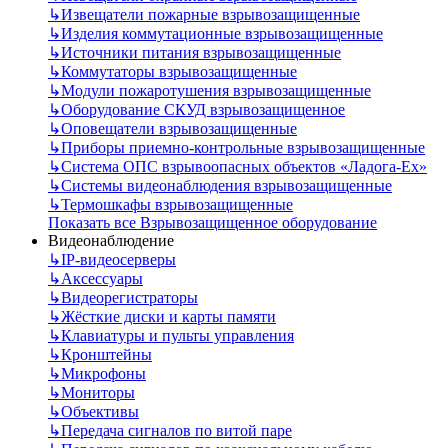
↳
Извещатели пожарные взрывозащищенные
↳
Изделия коммутационные взрывозащищенные
↳
Источники питания взрывозащищенные
↳
Коммутаторы взрывозащищенные
↳
Модули пожаротушения взрывозащищенные
↳
Оборудование СКУД взрывозащищенное
↳
Оповещатели взрывозащищенные
↳
Приборы приемно-контрольные взрывозащищенные
↳
Система ОПС взрывоопасных объектов «Ладога-Ex»
↳
Системы видеонаблюдения взрывозащищенные
↳
Термошкафы взрывозащищенные
Показать все Взрывозащищенное оборудование
Видеонаблюдение
↳
IP-видеосерверы
↳
Аксессуары
↳
Видеорегистраторы
↳
Жёсткие диски и карты памяти
↳
Клавиатуры и пульты управления
↳
Кронштейны
↳
Микрофоны
↳
Мониторы
↳
Объективы
↳
Передача сигналов по витой паре