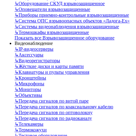
↳
Оборудование СКУД взрывозащищенное
↳
Оповещатели взрывозащищенные
↳
Приборы приемно-контрольные взрывозащищенные
↳
Система ОПС взрывоопасных объектов «Ладога-Ex»
↳
Системы видеонаблюдения взрывозащищенные
↳
Термошкафы взрывозащищенные
Показать все Взрывозащищенное оборудование
Видеонаблюдение
↳
IP-видеосерверы
↳
Аксессуары
↳
Видеорегистраторы
↳
Жёсткие диски и карты памяти
↳
Клавиатуры и пульты управления
↳
Кронштейны
↳
Микрофоны
↳
Мониторы
↳
Объективы
↳
Передача сигналов по витой паре
↳
Передача сигналов по коаксиальному кабелю
↳
Передача сигналов по оптоволокну
↳
Передача сигналов по радиоканалу
↳
Телекамеры
↳
Термокожухи
↳
Тестовое оборудование