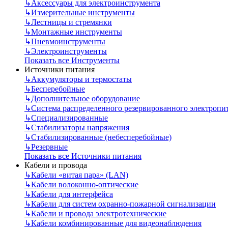
↳
Аксессуары для электроинструмента
↳
Измерительные инструменты
↳
Лестницы и стремянки
↳
Монтажные инструменты
↳
Пневмоинструменты
↳
Электроинструменты
Показать все Инструменты
Источники питания
↳
Аккумуляторы и термостаты
↳
Бесперебойные
↳
Дополнительное оборудование
↳
Система распределенного резервированного электропи
↳
Специализированные
↳
Стабилизаторы напряжения
↳
Стабилизированные (небесперебойные)
↳
Резервные
Показать все Источники питания
Кабели и провода
↳
Кабели «витая пара» (LAN)
↳
Кабели волоконно-оптические
↳
Кабели для интерфейса
↳
Кабели для систем охранно-пожарной сигнализации
↳
Кабели и провода электротехнические
↳
Кабели комбинированные для видеонаблюдения