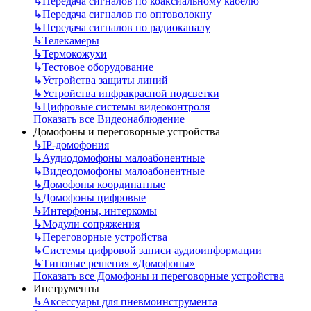
↳
Передача сигналов по коаксиальному кабелю
↳
Передача сигналов по оптоволокну
↳
Передача сигналов по радиоканалу
↳
Телекамеры
↳
Термокожухи
↳
Тестовое оборудование
↳
Устройства защиты линий
↳
Устройства инфракрасной подсветки
↳
Цифровые системы видеоконтроля
Показать все Видеонаблюдение
Домофоны и переговорные устройства
↳
IP-домофония
↳
Аудиодомофоны малоабонентные
↳
Видеодомофоны малоабонентные
↳
Домофоны координатные
↳
Домофоны цифровые
↳
Интерфоны, интеркомы
↳
Модули сопряжения
↳
Переговорные устройства
↳
Системы цифровой записи аудиоинформации
↳
Типовые решения «Домофоны»
Показать все Домофоны и переговорные устройства
Инструменты
↳
Аксессуары для пневмоинструмента