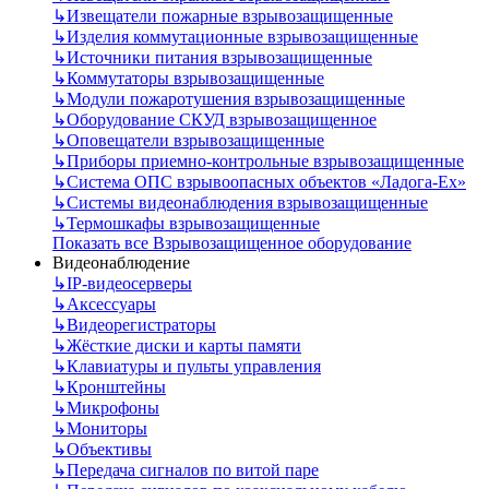
↳
Извещатели пожарные взрывозащищенные
↳
Изделия коммутационные взрывозащищенные
↳
Источники питания взрывозащищенные
↳
Коммутаторы взрывозащищенные
↳
Модули пожаротушения взрывозащищенные
↳
Оборудование СКУД взрывозащищенное
↳
Оповещатели взрывозащищенные
↳
Приборы приемно-контрольные взрывозащищенные
↳
Система ОПС взрывоопасных объектов «Ладога-Ex»
↳
Системы видеонаблюдения взрывозащищенные
↳
Термошкафы взрывозащищенные
Показать все Взрывозащищенное оборудование
Видеонаблюдение
↳
IP-видеосерверы
↳
Аксессуары
↳
Видеорегистраторы
↳
Жёсткие диски и карты памяти
↳
Клавиатуры и пульты управления
↳
Кронштейны
↳
Микрофоны
↳
Мониторы
↳
Объективы
↳
Передача сигналов по витой паре