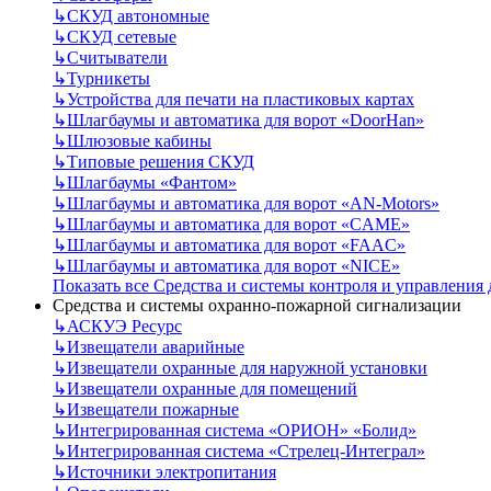
↳
СКУД автономные
↳
СКУД сетевые
↳
Считыватели
↳
Турникеты
↳
Устройства для печати на пластиковых картах
↳
Шлагбаумы и автоматика для ворот «DoorHan»
↳
Шлюзовые кабины
↳
Типовые решения СКУД
↳
Шлагбаумы «Фантом»
↳
Шлагбаумы и автоматика для ворот «AN-Motors»
↳
Шлагбаумы и автоматика для ворот «CAME»
↳
Шлагбаумы и автоматика для ворот «FAAC»
↳
Шлагбаумы и автоматика для ворот «NICE»
Показать все Средства и системы контроля и управления
Средства и системы охранно-пожарной сигнализации
↳
АСКУЭ Ресурс
↳
Извещатели аварийные
↳
Извещатели охранные для наружной установки
↳
Извещатели охранные для помещений
↳
Извещатели пожарные
↳
Интегрированная система «ОРИОН» «Болид»
↳
Интегрированная система «Стрелец-Интеграл»
↳
Источники электропитания