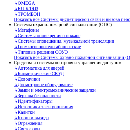
↳
OMEGA
↳
RU БЛЮЗ
↳
ТРОМБОН
Показать все Системы диспетчерской связи и вызова пер
Системы охрано-пожарной сигнализации (ОПС)
↳
Мегафоны
↳
Системы оповещения о пожаре
↳
Системы оповещения, музыкальной трансляции
↳
Громкоговорители абонентские
↳
Типовые решения СОУЭ
Показать все Системы охрано-пожарной сигнализации (
Средства и системы контроля и управления доступом
↳
Автоматика для дверей
↳
Биометрические СКУД
↳
Доводчики
↳
Досмотровое оборудование
↳
Замки и электромеханические защелки
↳
Зеркала безопасности
↳
Идентификаторы
↳
Источники электропитания
↳
Калитки
↳
Кнопки выхода
↳
Ограждения
↳
Светофоры