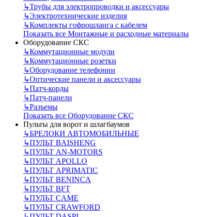
↳
Трубы для электропроводки и аксессуары
↳
Электротехнические изделия
↳
Комплекты гофрошланга с кабелем
Показать все Монтажные и расходные материалы
Оборудование СКС
↳
Коммутационные модули
↳
Коммутационные розетки
↳
Оборудование телефонии
↳
Оптические панели и аксессуары
↳
Патч-корды
↳
Патч-панели
↳
Разъемы
Показать все Оборудование СКС
Пульты для ворот и шлагбаумов
↳
БРЕЛОКИ АВТОМОБИЛЬНЫЕ
↳
ПУЛЬТ BAISHENG
↳
ПУЛЬТ AN-MOTORS
↳
ПУЛЬТ APOLLO
↳
ПУЛЬТ APRIMATIC
↳
ПУЛЬТ BENINCA
↳
ПУЛЬТ BFT
↳
ПУЛЬТ CAME
↳
ПУЛЬТ CRAWFORD
↳
ПУЛЬТ DASPI