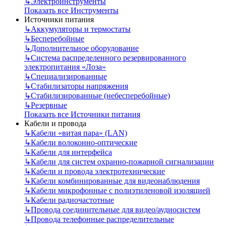
↳
Электроинструменты
Показать все Инструменты
Источники питания
↳
Аккумуляторы и термостаты
↳
Бесперебойные
↳
Дополнительное оборудование
↳
Система распределенного резервированного
электропитания «Лоза»
↳
Специализированные
↳
Стабилизаторы напряжения
↳
Стабилизированные (небесперебойные)
↳
Резервные
Показать все Источники питания
Кабели и провода
↳
Кабели «витая пара» (LAN)
↳
Кабели волоконно-оптические
↳
Кабели для интерфейса
↳
Кабели для систем охранно-пожарной сигнализации
↳
Кабели и провода электротехнические
↳
Кабели комбинированные для видеонаблюдения
↳
Кабели микрофонные с полиэтиленовой изоляцией
↳
Кабели радиочастотные
↳
Провода соединительные для видео/аудиосистем
↳
Провода телефонные распределительные