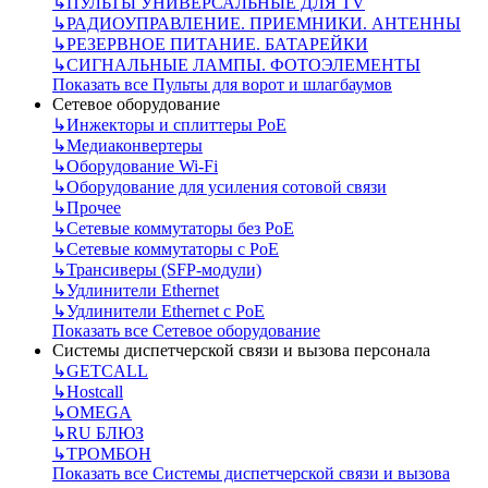
↳
ПУЛЬТЫ УНИВЕРСАЛЬНЫЕ ДЛЯ TV
↳
РАДИОУПРАВЛЕНИЕ. ПРИЕМНИКИ. АНТЕННЫ
↳
РЕЗЕРВНОЕ ПИТАНИЕ. БАТАРЕЙКИ
↳
СИГНАЛЬНЫЕ ЛАМПЫ. ФОТОЭЛЕМЕНТЫ
Показать все Пульты для ворот и шлагбаумов
Сетевое оборудование
↳
Инжекторы и сплиттеры РоЕ
↳
Медиаконвертеры
↳
Оборудование Wi-Fi
↳
Оборудование для усиления сотовой связи
↳
Прочее
↳
Сетевые коммутаторы без РоЕ
↳
Сетевые коммутаторы с РоЕ
↳
Трансиверы (SFP-модули)
↳
Удлинители Ethernet
↳
Удлинители Ethernet с PoE
Показать все Сетевое оборудование
Системы диспетчерской связи и вызова персонала
↳
GETCALL
↳
Hostcall
↳
OMEGA
↳
RU БЛЮЗ
↳
ТРОМБОН
Показать все Системы диспетчерской связи и вызова