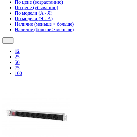
По цене (возрастанию)
По цене (убыванию)
По модели (A - Я)
По модели (Я - A)
Наличие (меньше > больше)
Наличие (больше > меньше)
12
25
50
75
100