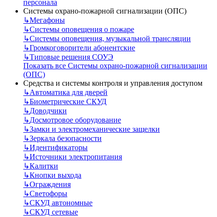
персонала
Системы охрано-пожарной сигнализации (ОПС)
↳
Мегафоны
↳
Системы оповещения о пожаре
↳
Системы оповещения, музыкальной трансляции
↳
Громкоговорители абонентские
↳
Типовые решения СОУЭ
Показать все Системы охрано-пожарной сигнализации
(ОПС)
Средства и системы контроля и управления доступом
↳
Автоматика для дверей
↳
Биометрические СКУД
↳
Доводчики
↳
Досмотровое оборудование
↳
Замки и электромеханические защелки
↳
Зеркала безопасности
↳
Идентификаторы
↳
Источники электропитания
↳
Калитки
↳
Кнопки выхода
↳
Ограждения
↳
Светофоры
↳
СКУД автономные
↳
СКУД сетевые