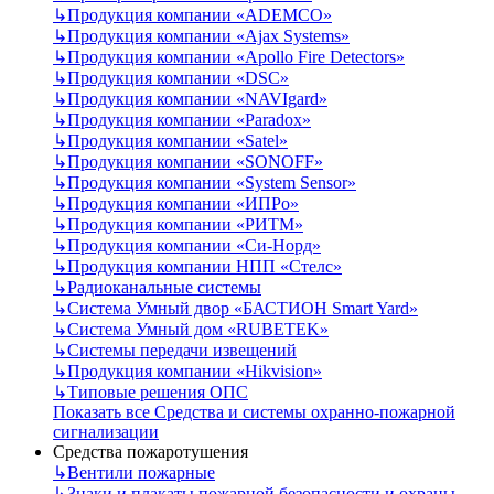
↳
Продукция компании «ADEMCO»
↳
Продукция компании «Ajax Systems»
↳
Продукция компании «Apollo Fire Detectors»
↳
Продукция компании «DSC»
↳
Продукция компании «NAVIgard»
↳
Продукция компании «Paradox»
↳
Продукция компании «Satel»
↳
Продукция компании «SONOFF»
↳
Продукция компании «System Sensor»
↳
Продукция компании «ИПРо»
↳
Продукция компании «РИТМ»
↳
Продукция компании «Си-Норд»
↳
Продукция компании НПП «Стелс»
↳
Радиоканальные системы
↳
Система Умный двор «БАСТИОН Smart Yard»
↳
Система Умный дом «RUBETEK»
↳
Системы передачи извещений
↳
Продукция компании «Hikvision»
↳
Типовые решения ОПС
Показать все Средства и системы охранно-пожарной
сигнализации
Средства пожаротушения
↳
Вентили пожарные
↳
Знаки и плакаты пожарной безопасности и охраны