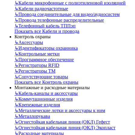
↳
Кабели микрофонные с полиэтиленовой изоляцией
↳
Кабели радиочастотные
↳
Провода соединительные для видео/аудиосистем
↳
Провода телефонные распределительные
↳
Телефонный кабель ТППэп
Показать все Кабели и провода
Контроль охраны
↳
Аксессуары
↳
Идентификаторы охранника
↳
Контрольные метки
↳
Программное обеспечение
↳
Регистраторы RFID
↳
Регистраторы ТМ
↳
Сопутствующие товары
Показать все Контроль охраны
Монтажные и расходные материалы
↳
Кабель-каналы и аксессуары
↳
Коммутационные изделия
↳
Крепежные изделия
↳
Металлические лотки и аксессуары к ним
↳
Металлорукава
↳
Огнестойкая кабельная линия (ОКЛ) Гефест
↳
Огнестойкая кабельная линия (ОКЛ) Экопласт
↳
Расходные материалы