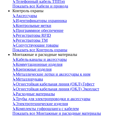
↳
Телефонный кабель ТППэп
Показать все Кабели и провода
Контроль охраны
↳
Аксессуары
↳
Идентификаторы охранника
↳
Контрольные метки
↳
Программное обеспечение
↳
Регистраторы RFID
↳
Регистраторы ТМ
↳
Сопутствующие товары
Показать все Контроль охраны
Монтажные и расходные материалы
↳
Кабель-каналы и аксессуары
↳
Коммутационные изделия
↳
Крепежные изделия
↳
Металлические лотки и аксессуары к ним
↳
Металлорукава
↳
Огнестойкая кабельная линия (ОКЛ) Гефест
↳
Огнестойкая кабельная линия (ОКЛ) Экопласт
↳
Расходные материалы
↳
Трубы для электропроводки и аксессуары
↳
Электротехнические изделия
↳
Комплекты гофрошланга с кабелем
Показать все Монтажные и расходные материалы