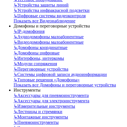
↳
Устройства защиты линий
↳
Устройства инфракрасной подсветки
↳
Цифровые системы видеоконтроля
Показать все Видеонаблюдение
Домофоны и переговорные устройства
↳
IP-домофония
↳
Аудиодомофоны малоабонентные
↳
Видеодомофоны малоабонентные
↳
Домофоны координатные
↳
Домофоны цифровые
↳
Интерфоны, интеркомы
↳
Модули сопряжения
↳
Переговорные устройства
↳
Системы цифровой записи аудиоинформации
↳
Типовые решения «Домофоны»
Показать все Домофоны и переговорные устройства
Инструменты
↳
Аксессуары для пневмоинструмента
↳
Аксессуары для электроинструмента
↳
Измерительные инструменты
↳
Лестницы и стремянки
↳
Монтажные инструменты
↳
Пневмоинструменты