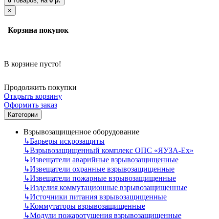
0
товаров,
на
0 р.
×
Корзина покупок
В корзине пусто!
Продолжить покупки
Открыть корзину
Оформить заказ
Категории
Взрывозащищенное оборудование
↳
Барьеры искрозащиты
↳
Взрывозащищенный комплекс ОПС «ЯУЗА-Ех»
↳
Извещатели аварийные взрывозащищенные
↳
Извещатели охранные взрывозащищенные
↳
Извещатели пожарные взрывозащищенные
↳
Изделия коммутационные взрывозащищенные
↳
Источники питания взрывозащищенные
↳
Коммутаторы взрывозащищенные
↳
Модули пожаротушения взрывозащищенные