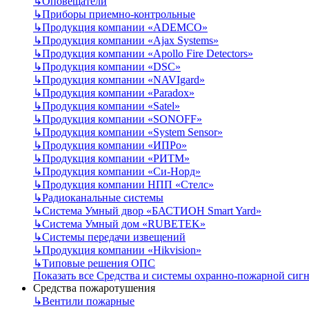
↳
Оповещатели
↳
Приборы приемно-контрольные
↳
Продукция компании «ADEMCO»
↳
Продукция компании «Ajax Systems»
↳
Продукция компании «Apollo Fire Detectors»
↳
Продукция компании «DSC»
↳
Продукция компании «NAVIgard»
↳
Продукция компании «Paradox»
↳
Продукция компании «Satel»
↳
Продукция компании «SONOFF»
↳
Продукция компании «System Sensor»
↳
Продукция компании «ИПРо»
↳
Продукция компании «РИТМ»
↳
Продукция компании «Си-Норд»
↳
Продукция компании НПП «Стелс»
↳
Радиоканальные системы
↳
Система Умный двор «БАСТИОН Smart Yard»
↳
Система Умный дом «RUBETEK»
↳
Системы передачи извещений
↳
Продукция компании «Hikvision»
↳
Типовые решения ОПС
Показать все Средства и системы охранно-пожарной сиг
Средства пожаротушения
↳
Вентили пожарные