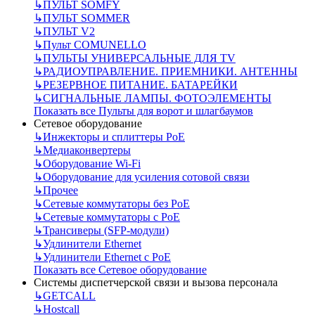
↳
ПУЛЬТ SOMFY
↳
ПУЛЬТ SOMMER
↳
ПУЛЬТ V2
↳
Пульт СOMUNELLO
↳
ПУЛЬТЫ УНИВЕРСАЛЬНЫЕ ДЛЯ TV
↳
РАДИОУПРАВЛЕНИЕ. ПРИЕМНИКИ. АНТЕННЫ
↳
РЕЗЕРВНОЕ ПИТАНИЕ. БАТАРЕЙКИ
↳
СИГНАЛЬНЫЕ ЛАМПЫ. ФОТОЭЛЕМЕНТЫ
Показать все Пульты для ворот и шлагбаумов
Сетевое оборудование
↳
Инжекторы и сплиттеры РоЕ
↳
Медиаконвертеры
↳
Оборудование Wi-Fi
↳
Оборудование для усиления сотовой связи
↳
Прочее
↳
Сетевые коммутаторы без РоЕ
↳
Сетевые коммутаторы с РоЕ
↳
Трансиверы (SFP-модули)
↳
Удлинители Ethernet
↳
Удлинители Ethernet с PoE
Показать все Сетевое оборудование
Системы диспетчерской связи и вызова персонала
↳
GETCALL
↳
Hostcall