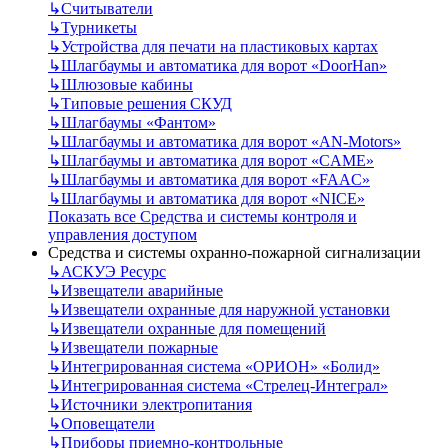
↳
Считыватели
↳
Турникеты
↳
Устройства для печати на пластиковых картах
↳
Шлагбаумы и автоматика для ворот «DoorHan»
↳
Шлюзовые кабины
↳
Типовые решения СКУД
↳
Шлагбаумы «Фантом»
↳
Шлагбаумы и автоматика для ворот «AN-Motors»
↳
Шлагбаумы и автоматика для ворот «CAME»
↳
Шлагбаумы и автоматика для ворот «FAAC»
↳
Шлагбаумы и автоматика для ворот «NICE»
Показать все Средства и системы контроля и
управления доступом
Средства и системы охранно-пожарной сигнализации
↳
АСКУЭ Ресурс
↳
Извещатели аварийные
↳
Извещатели охранные для наружной установки
↳
Извещатели охранные для помещений
↳
Извещатели пожарные
↳
Интегрированная система «ОРИОН» «Болид»
↳
Интегрированная система «Стрелец-Интеграл»
↳
Источники электропитания
↳
Оповещатели
↳
Приборы приемно-контрольные