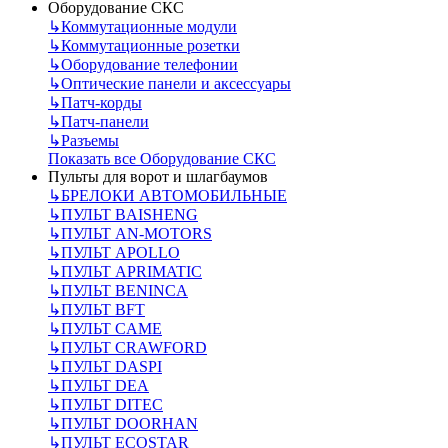
Оборудование СКС
↳
Коммутационные модули
↳
Коммутационные розетки
↳
Оборудование телефонии
↳
Оптические панели и аксессуары
↳
Патч-корды
↳
Патч-панели
↳
Разъемы
Показать все Оборудование СКС
Пульты для ворот и шлагбаумов
↳
БРЕЛОКИ АВТОМОБИЛЬНЫЕ
↳
ПУЛЬТ BAISHENG
↳
ПУЛЬТ AN-MOTORS
↳
ПУЛЬТ APOLLO
↳
ПУЛЬТ APRIMATIC
↳
ПУЛЬТ BENINCA
↳
ПУЛЬТ BFT
↳
ПУЛЬТ CAME
↳
ПУЛЬТ CRAWFORD
↳
ПУЛЬТ DASPI
↳
ПУЛЬТ DEA
↳
ПУЛЬТ DITEC
↳
ПУЛЬТ DOORHAN
↳
ПУЛЬТ ECOSTAR