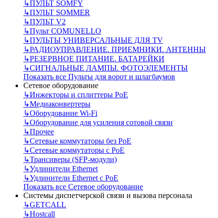
↳
ПУЛЬТ SOMFY
↳
ПУЛЬТ SOMMER
↳
ПУЛЬТ V2
↳
Пульт СOMUNELLO
↳
ПУЛЬТЫ УНИВЕРСАЛЬНЫЕ ДЛЯ TV
↳
РАДИОУПРАВЛЕНИЕ. ПРИЕМНИКИ. АНТЕННЫ
↳
РЕЗЕРВНОЕ ПИТАНИЕ. БАТАРЕЙКИ
↳
СИГНАЛЬНЫЕ ЛАМПЫ. ФОТОЭЛЕМЕНТЫ
Показать все Пульты для ворот и шлагбаумов
Сетевое оборудование
↳
Инжекторы и сплиттеры РоЕ
↳
Медиаконвертеры
↳
Оборудование Wi-Fi
↳
Оборудование для усиления сотовой связи
↳
Прочее
↳
Сетевые коммутаторы без РоЕ
↳
Сетевые коммутаторы с РоЕ
↳
Трансиверы (SFP-модули)
↳
Удлинители Ethernet
↳
Удлинители Ethernet с PoE
Показать все Сетевое оборудование
Системы диспетчерской связи и вызова персонала
↳
GETCALL
↳
Hostcall