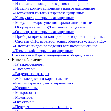
↳
Извещатели пожарные взрывозащищенные
↳
Изделия коммутационные взрывозащищенные
↳
Источники питания взрывозащищенные
↳
Коммутаторы взрывозащищенные
↳
Модули пожаротушения взрывозащищенные
↳
Оборудование СКУД взрывозащищенное
↳
Оповещатели взрывозащищенные
↳
Приборы приемно-контрольные взрывозащищенные
↳
Система ОПС взрывоопасных объектов «Ладога-Ex»
↳
Системы видеонаблюдения взрывозащищенные
↳
Термошкафы взрывозащищенные
Показать все Взрывозащищенное оборудование
Видеонаблюдение
↳
IP-видеосерверы
↳
Аксессуары
↳
Видеорегистраторы
↳
Жёсткие диски и карты памяти
↳
Клавиатуры и пульты управления
↳
Кронштейны
↳
Микрофоны
↳
Мониторы
↳
Объективы
↳
Передача сигналов по витой паре