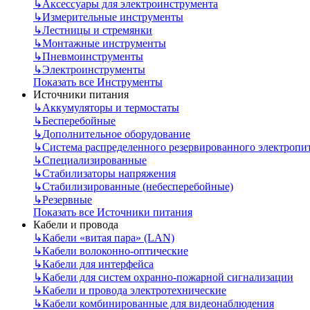
↳
Аксессуары для электроинструмента
↳
Измерительные инструменты
↳
Лестницы и стремянки
↳
Монтажные инструменты
↳
Пневмоинструменты
↳
Электроинструменты
Показать все Инструменты
Источники питания
↳
Аккумуляторы и термостаты
↳
Бесперебойные
↳
Дополнительное оборудование
↳
Система распределенного резервированного электропи
↳
Специализированные
↳
Стабилизаторы напряжения
↳
Стабилизированные (небесперебойные)
↳
Резервные
Показать все Источники питания
Кабели и провода
↳
Кабели «витая пара» (LAN)
↳
Кабели волоконно-оптические
↳
Кабели для интерфейса
↳
Кабели для систем охранно-пожарной сигнализации
↳
Кабели и провода электротехнические
↳
Кабели комбинированные для видеонаблюдения