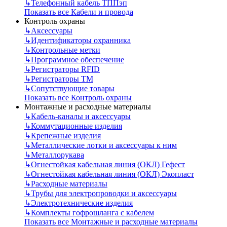
↳
Телефонный кабель ТППэп
Показать все Кабели и провода
Контроль охраны
↳
Аксессуары
↳
Идентификаторы охранника
↳
Контрольные метки
↳
Программное обеспечение
↳
Регистраторы RFID
↳
Регистраторы ТМ
↳
Сопутствующие товары
Показать все Контроль охраны
Монтажные и расходные материалы
↳
Кабель-каналы и аксессуары
↳
Коммутационные изделия
↳
Крепежные изделия
↳
Металлические лотки и аксессуары к ним
↳
Металлорукава
↳
Огнестойкая кабельная линия (ОКЛ) Гефест
↳
Огнестойкая кабельная линия (ОКЛ) Экопласт
↳
Расходные материалы
↳
Трубы для электропроводки и аксессуары
↳
Электротехнические изделия
↳
Комплекты гофрошланга с кабелем
Показать все Монтажные и расходные материалы