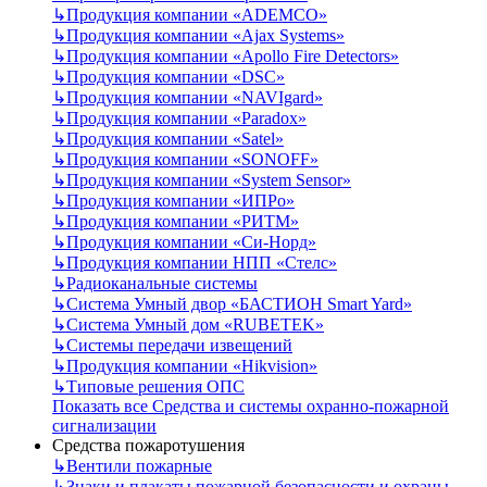
↳
Продукция компании «ADEMCO»
↳
Продукция компании «Ajax Systems»
↳
Продукция компании «Apollo Fire Detectors»
↳
Продукция компании «DSC»
↳
Продукция компании «NAVIgard»
↳
Продукция компании «Paradox»
↳
Продукция компании «Satel»
↳
Продукция компании «SONOFF»
↳
Продукция компании «System Sensor»
↳
Продукция компании «ИПРо»
↳
Продукция компании «РИТМ»
↳
Продукция компании «Си-Норд»
↳
Продукция компании НПП «Стелс»
↳
Радиоканальные системы
↳
Система Умный двор «БАСТИОН Smart Yard»
↳
Система Умный дом «RUBETEK»
↳
Системы передачи извещений
↳
Продукция компании «Hikvision»
↳
Типовые решения ОПС
Показать все Средства и системы охранно-пожарной
сигнализации
Средства пожаротушения
↳
Вентили пожарные
↳
Знаки и плакаты пожарной безопасности и охраны