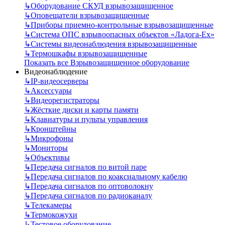
↳
Оборудование СКУД взрывозащищенное
↳
Оповещатели взрывозащищенные
↳
Приборы приемно-контрольные взрывозащищенные
↳
Система ОПС взрывоопасных объектов «Ладога-Ex»
↳
Системы видеонаблюдения взрывозащищенные
↳
Термошкафы взрывозащищенные
Показать все Взрывозащищенное оборудование
Видеонаблюдение
↳
IP-видеосерверы
↳
Аксессуары
↳
Видеорегистраторы
↳
Жёсткие диски и карты памяти
↳
Клавиатуры и пульты управления
↳
Кронштейны
↳
Микрофоны
↳
Мониторы
↳
Объективы
↳
Передача сигналов по витой паре
↳
Передача сигналов по коаксиальному кабелю
↳
Передача сигналов по оптоволокну
↳
Передача сигналов по радиоканалу
↳
Телекамеры
↳
Термокожухи
↳
Тестовое оборудование