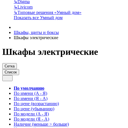
↳
Digma
↳
Livicom
↳
Типовые решения «Умный дом»
Показать все Умный дом
Шкафы, щиты и боксы
Шкафы электрические
Шкафы электрические
Сетка
Список
По умолчанию
По имени (A - Я)
По имени (Я - A)
По цене (возрастанию)
По цене (убыванию)
По модели (A - Я)
По модели (Я - A)
Наличие (меньше > больше)