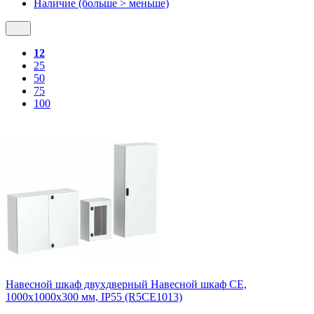
Наличие (больше > меньше)
12
25
50
75
100
Навесной шкаф двухдверный Навесной шкаф CE,
1000x1000x300 мм, IP55 (R5CE1013)