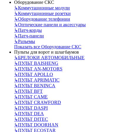
Оборудование СКС
↳
Коммутационные модули
↳
Коммутационные розетки
↳
Оборудование телефонии
↳
Оптические панели и аксессуары
↳
Патч-корды
↳
Патч-панели
↳
Разъемы
Показать все Оборудование СКС
Пульты для ворот и шлагбаумов
↳
БРЕЛОКИ АВТОМОБИЛЬНЫЕ
↳
ПУЛЬТ BAISHENG
↳
ПУЛЬТ AN-MOTORS
↳
ПУЛЬТ APOLLO
↳
ПУЛЬТ APRIMATIC
↳
ПУЛЬТ BENINCA
↳
ПУЛЬТ BFT
↳
ПУЛЬТ CAME
↳
ПУЛЬТ CRAWFORD
↳
ПУЛЬТ DASPI
↳
ПУЛЬТ DEA
↳
ПУЛЬТ DITEC
↳
ПУЛЬТ DOORHAN
↳
ПУЛЬТ ECOSTAR