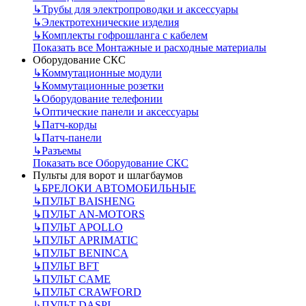
↳
Трубы для электропроводки и аксессуары
↳
Электротехнические изделия
↳
Комплекты гофрошланга с кабелем
Показать все Монтажные и расходные материалы
Оборудование СКС
↳
Коммутационные модули
↳
Коммутационные розетки
↳
Оборудование телефонии
↳
Оптические панели и аксессуары
↳
Патч-корды
↳
Патч-панели
↳
Разъемы
Показать все Оборудование СКС
Пульты для ворот и шлагбаумов
↳
БРЕЛОКИ АВТОМОБИЛЬНЫЕ
↳
ПУЛЬТ BAISHENG
↳
ПУЛЬТ AN-MOTORS
↳
ПУЛЬТ APOLLO
↳
ПУЛЬТ APRIMATIC
↳
ПУЛЬТ BENINCA
↳
ПУЛЬТ BFT
↳
ПУЛЬТ CAME
↳
ПУЛЬТ CRAWFORD
↳
ПУЛЬТ DASPI