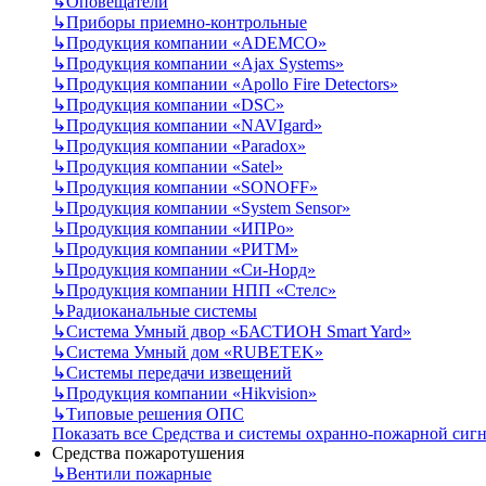
↳
Оповещатели
↳
Приборы приемно-контрольные
↳
Продукция компании «ADEMCO»
↳
Продукция компании «Ajax Systems»
↳
Продукция компании «Apollo Fire Detectors»
↳
Продукция компании «DSC»
↳
Продукция компании «NAVIgard»
↳
Продукция компании «Paradox»
↳
Продукция компании «Satel»
↳
Продукция компании «SONOFF»
↳
Продукция компании «System Sensor»
↳
Продукция компании «ИПРо»
↳
Продукция компании «РИТМ»
↳
Продукция компании «Си-Норд»
↳
Продукция компании НПП «Стелс»
↳
Радиоканальные системы
↳
Система Умный двор «БАСТИОН Smart Yard»
↳
Система Умный дом «RUBETEK»
↳
Системы передачи извещений
↳
Продукция компании «Hikvision»
↳
Типовые решения ОПС
Показать все Средства и системы охранно-пожарной сиг
Средства пожаротушения
↳
Вентили пожарные