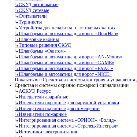
↳
СКУД автономные
↳
СКУД сетевые
↳
Считыватели
↳
Турникеты
↳
Устройства для печати на пластиковых картах
↳
Шлагбаумы и автоматика для ворот «DoorHan»
↳
Шлюзовые кабины
↳
Типовые решения СКУД
↳
Шлагбаумы «Фантом»
↳
Шлагбаумы и автоматика для ворот «AN-Motors»
↳
Шлагбаумы и автоматика для ворот «CAME»
↳
Шлагбаумы и автоматика для ворот «FAAC»
↳
Шлагбаумы и автоматика для ворот «NICE»
Показать все Средства и системы контроля и управления
Средства и системы охранно-пожарной сигнализации
↳
АСКУЭ Ресурс
↳
Извещатели аварийные
↳
Извещатели охранные для наружной установки
↳
Извещатели охранные для помещений
↳
Извещатели пожарные
↳
Интегрированная система «ОРИОН» «Болид»
↳
Интегрированная система «Стрелец-Интеграл»
↳
Источники электропитания