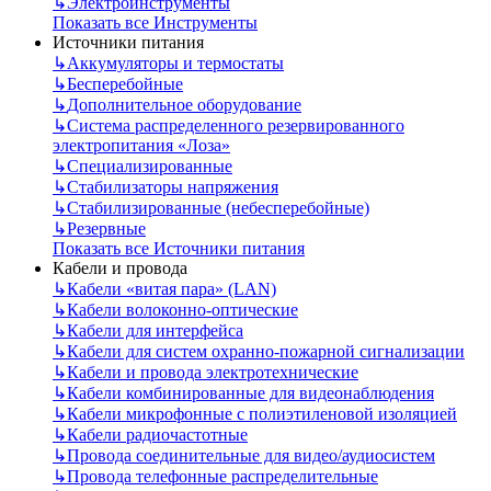
↳
Электроинструменты
Показать все Инструменты
Источники питания
↳
Аккумуляторы и термостаты
↳
Бесперебойные
↳
Дополнительное оборудование
↳
Система распределенного резервированного
электропитания «Лоза»
↳
Специализированные
↳
Стабилизаторы напряжения
↳
Стабилизированные (небесперебойные)
↳
Резервные
Показать все Источники питания
Кабели и провода
↳
Кабели «витая пара» (LAN)
↳
Кабели волоконно-оптические
↳
Кабели для интерфейса
↳
Кабели для систем охранно-пожарной сигнализации
↳
Кабели и провода электротехнические
↳
Кабели комбинированные для видеонаблюдения
↳
Кабели микрофонные с полиэтиленовой изоляцией
↳
Кабели радиочастотные
↳
Провода соединительные для видео/аудиосистем
↳
Провода телефонные распределительные