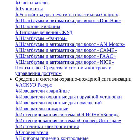
↳
Считыватели
↳
Турникеты
↳
Устройства для печати на пластиковых картах
↳
Шлагбаумы и автоматика для ворот «DoorHan»
↳
Шлюзовые кабины
↳
Типовые решения СКУД
↳
Шлагбаумы «Фантом»
↳
Шлагбаумы и автоматика для ворот «AN-Motors»
↳
Шлагбаумы и автоматика для ворот «CAME»
↳
Шлагбаумы и автоматика для ворот «FAAC»
↳
Шлагбаумы и автоматика для ворот «NICE»
Показать все Средства и системы контроля и
управления доступом
Средства и системы охранно-пожарной сигнализации
↳
АСКУЭ Ресурс
↳
Извещатели аварийные
↳
Извещатели охранные для наружной установки
↳
Извещатели охранные для помещений
↳
Извещатели пожарные
↳
Интегрированная система «ОРИОН» «Болид»
↳
Интегрированная система «Стрелец-Интеграл»
↳
Источники электропитания
↳
Оповещатели
↳
Приборы приемно-контрольные