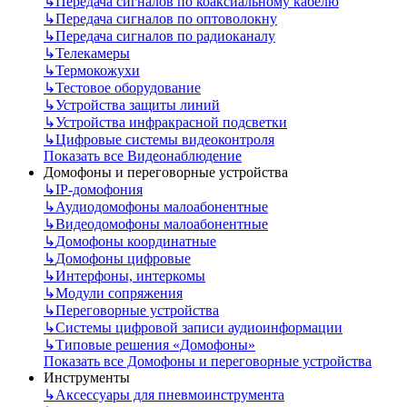
↳
Передача сигналов по коаксиальному кабелю
↳
Передача сигналов по оптоволокну
↳
Передача сигналов по радиоканалу
↳
Телекамеры
↳
Термокожухи
↳
Тестовое оборудование
↳
Устройства защиты линий
↳
Устройства инфракрасной подсветки
↳
Цифровые системы видеоконтроля
Показать все Видеонаблюдение
Домофоны и переговорные устройства
↳
IP-домофония
↳
Аудиодомофоны малоабонентные
↳
Видеодомофоны малоабонентные
↳
Домофоны координатные
↳
Домофоны цифровые
↳
Интерфоны, интеркомы
↳
Модули сопряжения
↳
Переговорные устройства
↳
Системы цифровой записи аудиоинформации
↳
Типовые решения «Домофоны»
Показать все Домофоны и переговорные устройства
Инструменты
↳
Аксессуары для пневмоинструмента