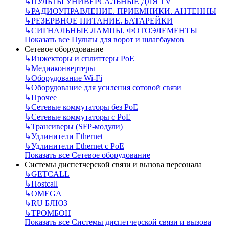
↳
ПУЛЬТЫ УНИВЕРСАЛЬНЫЕ ДЛЯ TV
↳
РАДИОУПРАВЛЕНИЕ. ПРИЕМНИКИ. АНТЕННЫ
↳
РЕЗЕРВНОЕ ПИТАНИЕ. БАТАРЕЙКИ
↳
СИГНАЛЬНЫЕ ЛАМПЫ. ФОТОЭЛЕМЕНТЫ
Показать все Пульты для ворот и шлагбаумов
Сетевое оборудование
↳
Инжекторы и сплиттеры РоЕ
↳
Медиаконвертеры
↳
Оборудование Wi-Fi
↳
Оборудование для усиления сотовой связи
↳
Прочее
↳
Сетевые коммутаторы без РоЕ
↳
Сетевые коммутаторы с РоЕ
↳
Трансиверы (SFP-модули)
↳
Удлинители Ethernet
↳
Удлинители Ethernet с PoE
Показать все Сетевое оборудование
Системы диспетчерской связи и вызова персонала
↳
GETCALL
↳
Hostcall
↳
OMEGA
↳
RU БЛЮЗ
↳
ТРОМБОН
Показать все Системы диспетчерской связи и вызова