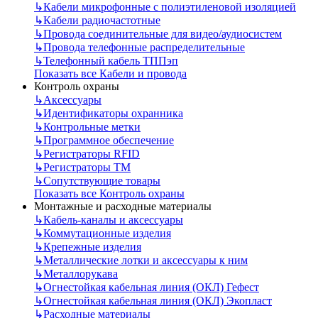
↳
Кабели микрофонные с полиэтиленовой изоляцией
↳
Кабели радиочастотные
↳
Провода соединительные для видео/аудиосистем
↳
Провода телефонные распределительные
↳
Телефонный кабель ТППэп
Показать все Кабели и провода
Контроль охраны
↳
Аксессуары
↳
Идентификаторы охранника
↳
Контрольные метки
↳
Программное обеспечение
↳
Регистраторы RFID
↳
Регистраторы ТМ
↳
Сопутствующие товары
Показать все Контроль охраны
Монтажные и расходные материалы
↳
Кабель-каналы и аксессуары
↳
Коммутационные изделия
↳
Крепежные изделия
↳
Металлические лотки и аксессуары к ним
↳
Металлорукава
↳
Огнестойкая кабельная линия (ОКЛ) Гефест
↳
Огнестойкая кабельная линия (ОКЛ) Экопласт
↳
Расходные материалы