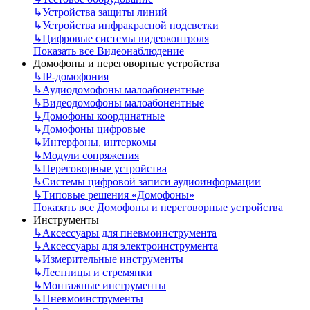
↳
Устройства защиты линий
↳
Устройства инфракрасной подсветки
↳
Цифровые системы видеоконтроля
Показать все Видеонаблюдение
Домофоны и переговорные устройства
↳
IP-домофония
↳
Аудиодомофоны малоабонентные
↳
Видеодомофоны малоабонентные
↳
Домофоны координатные
↳
Домофоны цифровые
↳
Интерфоны, интеркомы
↳
Модули сопряжения
↳
Переговорные устройства
↳
Системы цифровой записи аудиоинформации
↳
Типовые решения «Домофоны»
Показать все Домофоны и переговорные устройства
Инструменты
↳
Аксессуары для пневмоинструмента
↳
Аксессуары для электроинструмента
↳
Измерительные инструменты
↳
Лестницы и стремянки
↳
Монтажные инструменты
↳
Пневмоинструменты