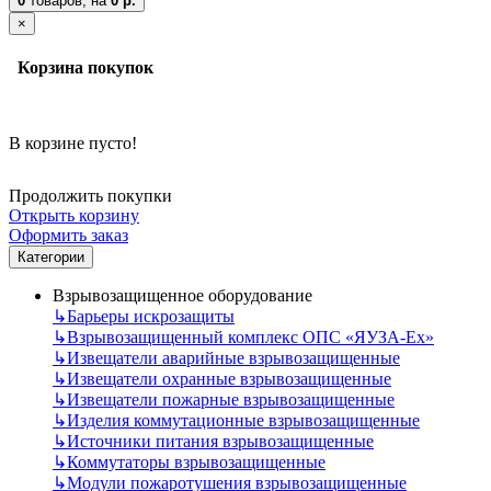
0
товаров,
на
0 р.
×
Корзина покупок
В корзине пусто!
Продолжить покупки
Открыть корзину
Оформить заказ
Категории
Взрывозащищенное оборудование
↳
Барьеры искрозащиты
↳
Взрывозащищенный комплекс ОПС «ЯУЗА-Ех»
↳
Извещатели аварийные взрывозащищенные
↳
Извещатели охранные взрывозащищенные
↳
Извещатели пожарные взрывозащищенные
↳
Изделия коммутационные взрывозащищенные
↳
Источники питания взрывозащищенные
↳
Коммутаторы взрывозащищенные
↳
Модули пожаротушения взрывозащищенные