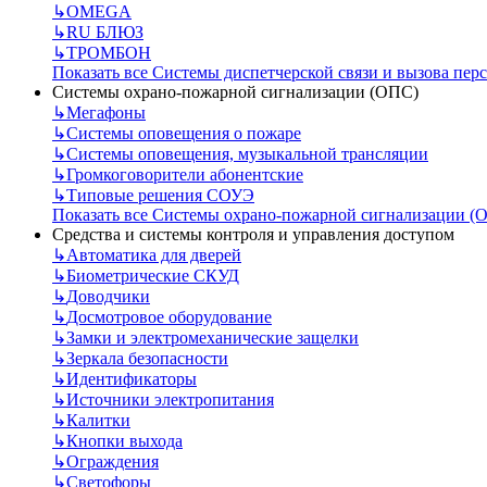
↳
OMEGA
↳
RU БЛЮЗ
↳
ТРОМБОН
Показать все Системы диспетчерской связи и вызова пер
Системы охрано-пожарной сигнализации (ОПС)
↳
Мегафоны
↳
Системы оповещения о пожаре
↳
Системы оповещения, музыкальной трансляции
↳
Громкоговорители абонентские
↳
Типовые решения СОУЭ
Показать все Системы охрано-пожарной сигнализации (
Средства и системы контроля и управления доступом
↳
Автоматика для дверей
↳
Биометрические СКУД
↳
Доводчики
↳
Досмотровое оборудование
↳
Замки и электромеханические защелки
↳
Зеркала безопасности
↳
Идентификаторы
↳
Источники электропитания
↳
Калитки
↳
Кнопки выхода
↳
Ограждения
↳
Светофоры