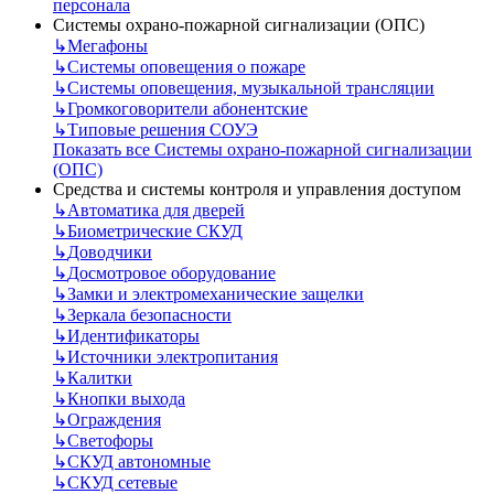
персонала
Системы охрано-пожарной сигнализации (ОПС)
↳
Мегафоны
↳
Системы оповещения о пожаре
↳
Системы оповещения, музыкальной трансляции
↳
Громкоговорители абонентские
↳
Типовые решения СОУЭ
Показать все Системы охрано-пожарной сигнализации
(ОПС)
Средства и системы контроля и управления доступом
↳
Автоматика для дверей
↳
Биометрические СКУД
↳
Доводчики
↳
Досмотровое оборудование
↳
Замки и электромеханические защелки
↳
Зеркала безопасности
↳
Идентификаторы
↳
Источники электропитания
↳
Калитки
↳
Кнопки выхода
↳
Ограждения
↳
Светофоры
↳
СКУД автономные
↳
СКУД сетевые