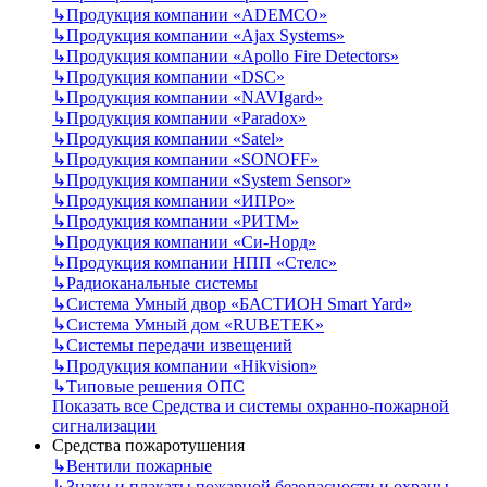
↳
Продукция компании «ADEMCO»
↳
Продукция компании «Ajax Systems»
↳
Продукция компании «Apollo Fire Detectors»
↳
Продукция компании «DSC»
↳
Продукция компании «NAVIgard»
↳
Продукция компании «Paradox»
↳
Продукция компании «Satel»
↳
Продукция компании «SONOFF»
↳
Продукция компании «System Sensor»
↳
Продукция компании «ИПРо»
↳
Продукция компании «РИТМ»
↳
Продукция компании «Си-Норд»
↳
Продукция компании НПП «Стелс»
↳
Радиоканальные системы
↳
Система Умный двор «БАСТИОН Smart Yard»
↳
Система Умный дом «RUBETEK»
↳
Системы передачи извещений
↳
Продукция компании «Hikvision»
↳
Типовые решения ОПС
Показать все Средства и системы охранно-пожарной
сигнализации
Средства пожаротушения
↳
Вентили пожарные
↳
Знаки и плакаты пожарной безопасности и охраны