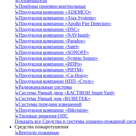
↳
Оповещатели
↳
Приборы приемно-контрольные
↳
Продукция компании «ADEMCO»
↳
Продукция компании «Ajax Systems»
↳
Продукция компании «Apollo Fire Detectors»
↳
Продукция компании «DSC»
↳
Продукция компании «NAVIgard»
↳
Продукция компании «Paradox»
↳
Продукция компании «Satel»
↳
Продукция компании «SONOFF»
↳
Продукция компании «System Sensor»
↳
Продукция компании «ИПРо»
↳
Продукция компании «РИТМ»
↳
Продукция компании «Си-Норд»
↳
Продукция компании НПП «Стелс»
↳
Радиоканальные системы
↳
Система Умный двор «БАСТИОН Smart Yard»
↳
Система Умный дом «RUBETEK»
↳
Системы передачи извещений
↳
Продукция компании «Hikvision»
↳
Типовые решения ОПС
Показать все Средства и системы охранно-пожарной сиг
Средства пожаротушения
↳
Вентили пожарные