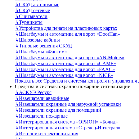
↳
СКУД автономные
↳
СКУД сетевые
↳
Считыватели
↳
Турникеты
↳
Устройства для печати на пластиковых картах
↳
Шлагбаумы и автоматика для ворот «DoorHan»
↳
Шлюзовые кабины
↳
Типовые решения СКУД
↳
Шлагбаумы «Фантом»
↳
Шлагбаумы и автоматика для ворот «AN-Motors»
↳
Шлагбаумы и автоматика для ворот «CAME»
↳
Шлагбаумы и автоматика для ворот «FAAC»
↳
Шлагбаумы и автоматика для ворот «NICE»
Показать все Средства и системы контроля и управления
Средства и системы охранно-пожарной сигнализации
↳
АСКУЭ Ресурс
↳
Извещатели аварийные
↳
Извещатели охранные для наружной установки
↳
Извещатели охранные для помещений
↳
Извещатели пожарные
↳
Интегрированная система «ОРИОН» «Болид»
↳
Интегрированная система «Стрелец-Интеграл»
↳
Источники электропитания