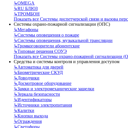
↳
OMEGA
↳
RU БЛЮЗ
↳
ТРОМБОН
Показать все Системы диспетчерской связи и вызова пер
Системы охрано-пожарной сигнализации (ОПС)
↳
Мегафоны
↳
Системы оповещения о пожаре
↳
Системы оповещения, музыкальной трансляции
↳
Громкоговорители абонентские
↳
Типовые решения СОУЭ
Показать все Системы охрано-пожарной сигнализации (
Средства и системы контроля и управления доступом
↳
Автоматика для дверей
↳
Биометрические СКУД
↳
Доводчики
↳
Досмотровое оборудование
↳
Замки и электромеханические защелки
↳
Зеркала безопасности
↳
Идентификаторы
↳
Источники электропитания
↳
Калитки
↳
Кнопки выхода
↳
Ограждения
↳
Светофоры