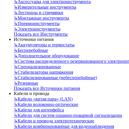
↳
Аксессуары для электроинструмента
↳
Измерительные инструменты
↳
Лестницы и стремянки
↳
Монтажные инструменты
↳
Пневмоинструменты
↳
Электроинструменты
Показать все Инструменты
Источники питания
↳
Аккумуляторы и термостаты
↳
Бесперебойные
↳
Дополнительное оборудование
↳
Система распределенного резервированного электропи
↳
Специализированные
↳
Стабилизаторы напряжения
↳
Стабилизированные (небесперебойные)
↳
Резервные
Показать все Источники питания
Кабели и провода
↳
Кабели «витая пара» (LAN)
↳
Кабели волоконно-оптические
↳
Кабели для интерфейса
↳
Кабели для систем охранно-пожарной сигнализации
↳
Кабели и провода электротехнические
↳
Кабели комбинированные для видеонаблюдения