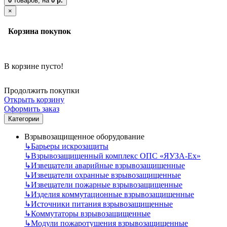
0
товаров,
на
0 р.
×
Корзина покупок
В корзине пусто!
Продолжить покупки
Открыть корзину
Оформить заказ
Категории
Взрывозащищенное оборудование
↳
Барьеры искрозащиты
↳
Взрывозащищенный комплекс ОПС «ЯУЗА-Ех»
↳
Извещатели аварийные взрывозащищенные
↳
Извещатели охранные взрывозащищенные
↳
Извещатели пожарные взрывозащищенные
↳
Изделия коммутационные взрывозащищенные
↳
Источники питания взрывозащищенные
↳
Коммутаторы взрывозащищенные
↳
Модули пожаротушения взрывозащищенные