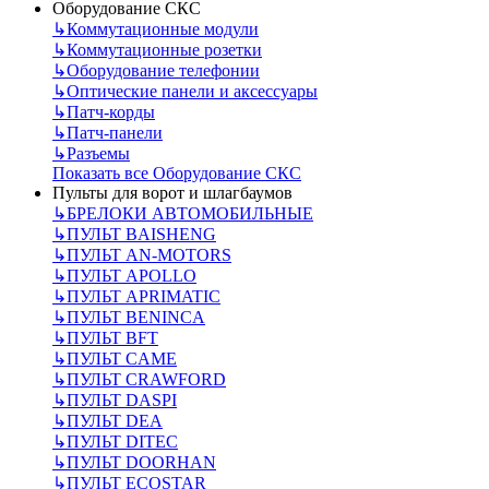
Оборудование СКС
↳
Коммутационные модули
↳
Коммутационные розетки
↳
Оборудование телефонии
↳
Оптические панели и аксессуары
↳
Патч-корды
↳
Патч-панели
↳
Разъемы
Показать все Оборудование СКС
Пульты для ворот и шлагбаумов
↳
БРЕЛОКИ АВТОМОБИЛЬНЫЕ
↳
ПУЛЬТ BAISHENG
↳
ПУЛЬТ AN-MOTORS
↳
ПУЛЬТ APOLLO
↳
ПУЛЬТ APRIMATIC
↳
ПУЛЬТ BENINCA
↳
ПУЛЬТ BFT
↳
ПУЛЬТ CAME
↳
ПУЛЬТ CRAWFORD
↳
ПУЛЬТ DASPI
↳
ПУЛЬТ DEA
↳
ПУЛЬТ DITEC
↳
ПУЛЬТ DOORHAN
↳
ПУЛЬТ ECOSTAR