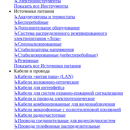
↳
Электроинструменты
Показать все Инструменты
Источники питания
↳
Аккумуляторы и термостаты
↳
Бесперебойные
↳
Дополнительное оборудование
↳
Система распределенного резервированного
электропитания «Лоза»
↳
Специализированные
↳
Стабилизаторы напряжения
↳
Стабилизированные (небесперебойные)
↳
Резервные
Показать все Источники питания
Кабели и провода
↳
Кабели «витая пара» (LAN)
↳
Кабели волоконно-оптические
↳
Кабели для интерфейса
↳
Кабели для систем охранно-пожарной сигнализации
↳
Кабели и провода электротехнические
↳
Кабели комбинированные для видеонаблюдения
↳
Кабели микрофонные с полиэтиленовой изоляцией
↳
Кабели радиочастотные
↳
Провода соединительные для видео/аудиосистем
↳
Провода телефонные распределительные