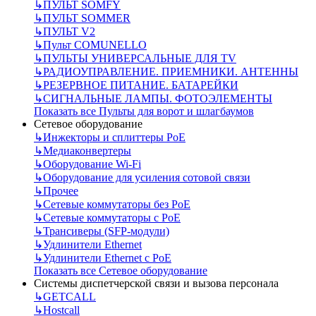
↳
ПУЛЬТ SOMFY
↳
ПУЛЬТ SOMMER
↳
ПУЛЬТ V2
↳
Пульт СOMUNELLO
↳
ПУЛЬТЫ УНИВЕРСАЛЬНЫЕ ДЛЯ TV
↳
РАДИОУПРАВЛЕНИЕ. ПРИЕМНИКИ. АНТЕННЫ
↳
РЕЗЕРВНОЕ ПИТАНИЕ. БАТАРЕЙКИ
↳
СИГНАЛЬНЫЕ ЛАМПЫ. ФОТОЭЛЕМЕНТЫ
Показать все Пульты для ворот и шлагбаумов
Сетевое оборудование
↳
Инжекторы и сплиттеры РоЕ
↳
Медиаконвертеры
↳
Оборудование Wi-Fi
↳
Оборудование для усиления сотовой связи
↳
Прочее
↳
Сетевые коммутаторы без РоЕ
↳
Сетевые коммутаторы с РоЕ
↳
Трансиверы (SFP-модули)
↳
Удлинители Ethernet
↳
Удлинители Ethernet с PoE
Показать все Сетевое оборудование
Системы диспетчерской связи и вызова персонала
↳
GETCALL
↳
Hostcall