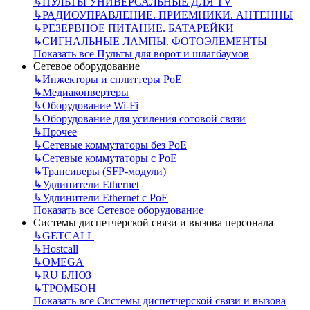
↳
ПУЛЬТЫ УНИВЕРСАЛЬНЫЕ ДЛЯ TV
↳
РАДИОУПРАВЛЕНИЕ. ПРИЕМНИКИ. АНТЕННЫ
↳
РЕЗЕРВНОЕ ПИТАНИЕ. БАТАРЕЙКИ
↳
СИГНАЛЬНЫЕ ЛАМПЫ. ФОТОЭЛЕМЕНТЫ
Показать все Пульты для ворот и шлагбаумов
Сетевое оборудование
↳
Инжекторы и сплиттеры РоЕ
↳
Медиаконвертеры
↳
Оборудование Wi-Fi
↳
Оборудование для усиления сотовой связи
↳
Прочее
↳
Сетевые коммутаторы без РоЕ
↳
Сетевые коммутаторы с РоЕ
↳
Трансиверы (SFP-модули)
↳
Удлинители Ethernet
↳
Удлинители Ethernet с PoE
Показать все Сетевое оборудование
Системы диспетчерской связи и вызова персонала
↳
GETCALL
↳
Hostcall
↳
OMEGA
↳
RU БЛЮЗ
↳
ТРОМБОН
Показать все Системы диспетчерской связи и вызова