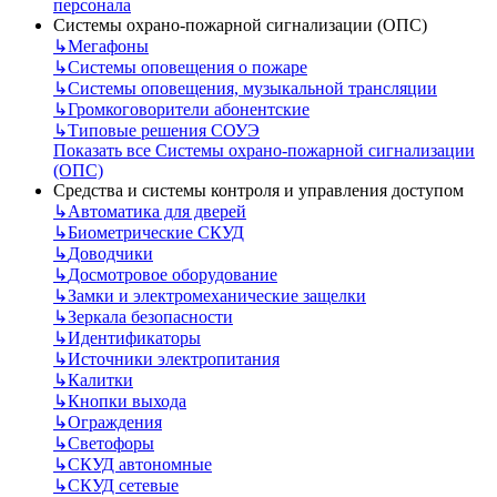
персонала
Системы охрано-пожарной сигнализации (ОПС)
↳
Мегафоны
↳
Системы оповещения о пожаре
↳
Системы оповещения, музыкальной трансляции
↳
Громкоговорители абонентские
↳
Типовые решения СОУЭ
Показать все Системы охрано-пожарной сигнализации
(ОПС)
Средства и системы контроля и управления доступом
↳
Автоматика для дверей
↳
Биометрические СКУД
↳
Доводчики
↳
Досмотровое оборудование
↳
Замки и электромеханические защелки
↳
Зеркала безопасности
↳
Идентификаторы
↳
Источники электропитания
↳
Калитки
↳
Кнопки выхода
↳
Ограждения
↳
Светофоры
↳
СКУД автономные
↳
СКУД сетевые