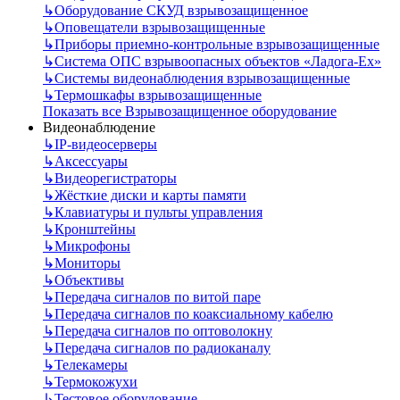
↳
Оборудование СКУД взрывозащищенное
↳
Оповещатели взрывозащищенные
↳
Приборы приемно-контрольные взрывозащищенные
↳
Система ОПС взрывоопасных объектов «Ладога-Ex»
↳
Системы видеонаблюдения взрывозащищенные
↳
Термошкафы взрывозащищенные
Показать все Взрывозащищенное оборудование
Видеонаблюдение
↳
IP-видеосерверы
↳
Аксессуары
↳
Видеорегистраторы
↳
Жёсткие диски и карты памяти
↳
Клавиатуры и пульты управления
↳
Кронштейны
↳
Микрофоны
↳
Мониторы
↳
Объективы
↳
Передача сигналов по витой паре
↳
Передача сигналов по коаксиальному кабелю
↳
Передача сигналов по оптоволокну
↳
Передача сигналов по радиоканалу
↳
Телекамеры
↳
Термокожухи
↳
Тестовое оборудование