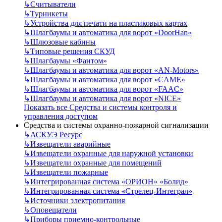
↳
Считыватели
↳
Турникеты
↳
Устройства для печати на пластиковых картах
↳
Шлагбаумы и автоматика для ворот «DoorHan»
↳
Шлюзовые кабины
↳
Типовые решения СКУД
↳
Шлагбаумы «Фантом»
↳
Шлагбаумы и автоматика для ворот «AN-Motors»
↳
Шлагбаумы и автоматика для ворот «CAME»
↳
Шлагбаумы и автоматика для ворот «FAAC»
↳
Шлагбаумы и автоматика для ворот «NICE»
Показать все Средства и системы контроля и
управления доступом
Средства и системы охранно-пожарной сигнализации
↳
АСКУЭ Ресурс
↳
Извещатели аварийные
↳
Извещатели охранные для наружной установки
↳
Извещатели охранные для помещений
↳
Извещатели пожарные
↳
Интегрированная система «ОРИОН» «Болид»
↳
Интегрированная система «Стрелец-Интеграл»
↳
Источники электропитания
↳
Оповещатели
↳
Приборы приемно-контрольные