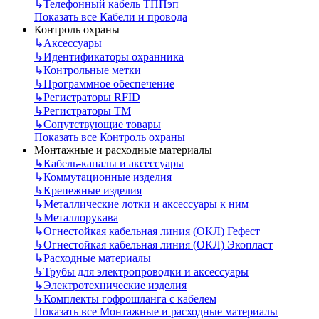
↳
Телефонный кабель ТППэп
Показать все Кабели и провода
Контроль охраны
↳
Аксессуары
↳
Идентификаторы охранника
↳
Контрольные метки
↳
Программное обеспечение
↳
Регистраторы RFID
↳
Регистраторы ТМ
↳
Сопутствующие товары
Показать все Контроль охраны
Монтажные и расходные материалы
↳
Кабель-каналы и аксессуары
↳
Коммутационные изделия
↳
Крепежные изделия
↳
Металлические лотки и аксессуары к ним
↳
Металлорукава
↳
Огнестойкая кабельная линия (ОКЛ) Гефест
↳
Огнестойкая кабельная линия (ОКЛ) Экопласт
↳
Расходные материалы
↳
Трубы для электропроводки и аксессуары
↳
Электротехнические изделия
↳
Комплекты гофрошланга с кабелем
Показать все Монтажные и расходные материалы