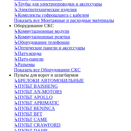
↳
Трубы для электропроводки и аксессуары
↳
Электротехнические изделия
↳
Комплекты гофрошланга с кабелем
Показать все Монтажные и расходные материалы
Оборудование СКС
↳
Коммутационные модули
↳
Коммутационные розетки
↳
Оборудование телефонии
↳
Оптические панели и аксессуары
↳
Патч-корды
↳
Патч-панели
↳
Разъемы
Показать все Оборудование СКС
Пульты для ворот и шлагбаумов
↳
БРЕЛОКИ АВТОМОБИЛЬНЫЕ
↳
ПУЛЬТ BAISHENG
↳
ПУЛЬТ AN-MOTORS
↳
ПУЛЬТ APOLLO
↳
ПУЛЬТ APRIMATIC
↳
ПУЛЬТ BENINCA
↳
ПУЛЬТ BFT
↳
ПУЛЬТ CAME
↳
ПУЛЬТ CRAWFORD
↳
ПУЛЬТ DASPI