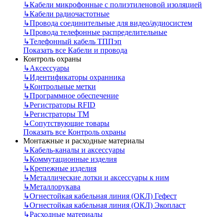
↳
Кабели микрофонные с полиэтиленовой изоляцией
↳
Кабели радиочастотные
↳
Провода соединительные для видео/аудиосистем
↳
Провода телефонные распределительные
↳
Телефонный кабель ТППэп
Показать все Кабели и провода
Контроль охраны
↳
Аксессуары
↳
Идентификаторы охранника
↳
Контрольные метки
↳
Программное обеспечение
↳
Регистраторы RFID
↳
Регистраторы ТМ
↳
Сопутствующие товары
Показать все Контроль охраны
Монтажные и расходные материалы
↳
Кабель-каналы и аксессуары
↳
Коммутационные изделия
↳
Крепежные изделия
↳
Металлические лотки и аксессуары к ним
↳
Металлорукава
↳
Огнестойкая кабельная линия (ОКЛ) Гефест
↳
Огнестойкая кабельная линия (ОКЛ) Экопласт
↳
Расходные материалы