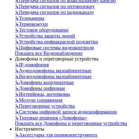
↳
Передача сигналов по коаксиальному кабелю
↳
Передача сигналов по оптоволокну
↳
Передача сигналов по радиоканалу
↳
Телекамеры
↳
Термокожухи
↳
Тестовое оборудование
↳
Устройства защиты линий
↳
Устройства инфракрасной подсветки
↳
Цифровые системы видеоконтроля
Показать все Видеонаблюдение
Домофоны и переговорные устройства
↳
IP-домофония
↳
Аудиодомофоны малоабонентные
↳
Видеодомофоны малоабонентные
↳
Домофоны координатные
↳
Домофоны цифровые
↳
Интерфоны, интеркомы
↳
Модули сопряжения
↳
Переговорные устройства
↳
Системы цифровой записи аудиоинформации
↳
Типовые решения «Домофоны»
Показать все Домофоны и переговорные устройства
Инструменты
↳
Аксессуары для пневмоинструмента