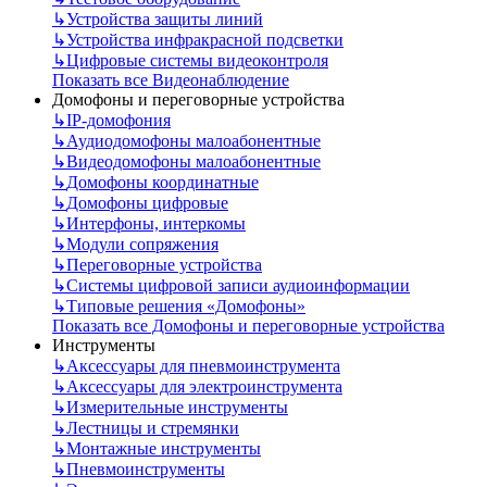
↳
Устройства защиты линий
↳
Устройства инфракрасной подсветки
↳
Цифровые системы видеоконтроля
Показать все Видеонаблюдение
Домофоны и переговорные устройства
↳
IP-домофония
↳
Аудиодомофоны малоабонентные
↳
Видеодомофоны малоабонентные
↳
Домофоны координатные
↳
Домофоны цифровые
↳
Интерфоны, интеркомы
↳
Модули сопряжения
↳
Переговорные устройства
↳
Системы цифровой записи аудиоинформации
↳
Типовые решения «Домофоны»
Показать все Домофоны и переговорные устройства
Инструменты
↳
Аксессуары для пневмоинструмента
↳
Аксессуары для электроинструмента
↳
Измерительные инструменты
↳
Лестницы и стремянки
↳
Монтажные инструменты
↳
Пневмоинструменты