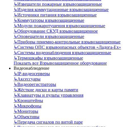
↳
Извещатели пожарные взрывозащищенные
↳
Изделия коммутационные взрывозащищенные
↳
Источники питания взрывозащищенные
↳
Коммутаторы взрывозащищенные
↳
Модули пожаротушения взрывозащищенные
↳
Оборудование СКУД взрывозащищенное
↳
Оповещатели взрывозащищенные
↳
Приборы приемно-контрольные взрывозащищенные
↳
Система ОПС взрывоопасных объектов «Ладога-Ex»
↳
Системы видеонаблюдения взрывозащищенные
↳
Термошкафы взрывозащищенные
Показать все Взрывозащищенное оборудование
Видеонаблюдение
↳
IP-видеосерверы
↳
Аксессуары
↳
Видеорегистраторы
↳
Жёсткие диски и карты памяти
↳
Клавиатуры и пульты управления
↳
Кронштейны
↳
Микрофоны
↳
Мониторы
↳
Объективы
↳
Передача сигналов по витой паре