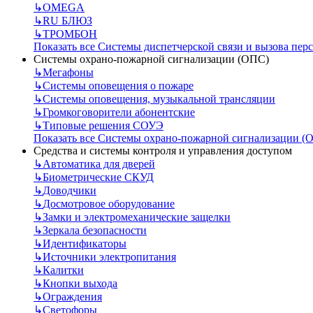
↳
OMEGA
↳
RU БЛЮЗ
↳
ТРОМБОН
Показать все Системы диспетчерской связи и вызова пер
Системы охрано-пожарной сигнализации (ОПС)
↳
Мегафоны
↳
Системы оповещения о пожаре
↳
Системы оповещения, музыкальной трансляции
↳
Громкоговорители абонентские
↳
Типовые решения СОУЭ
Показать все Системы охрано-пожарной сигнализации (
Средства и системы контроля и управления доступом
↳
Автоматика для дверей
↳
Биометрические СКУД
↳
Доводчики
↳
Досмотровое оборудование
↳
Замки и электромеханические защелки
↳
Зеркала безопасности
↳
Идентификаторы
↳
Источники электропитания
↳
Калитки
↳
Кнопки выхода
↳
Ограждения
↳
Светофоры