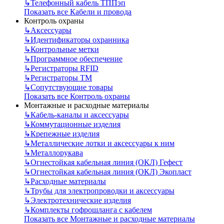
↳
Телефонный кабель ТППэп
Показать все Кабели и провода
Контроль охраны
↳
Аксессуары
↳
Идентификаторы охранника
↳
Контрольные метки
↳
Программное обеспечение
↳
Регистраторы RFID
↳
Регистраторы ТМ
↳
Сопутствующие товары
Показать все Контроль охраны
Монтажные и расходные материалы
↳
Кабель-каналы и аксессуары
↳
Коммутационные изделия
↳
Крепежные изделия
↳
Металлические лотки и аксессуары к ним
↳
Металлорукава
↳
Огнестойкая кабельная линия (ОКЛ) Гефест
↳
Огнестойкая кабельная линия (ОКЛ) Экопласт
↳
Расходные материалы
↳
Трубы для электропроводки и аксессуары
↳
Электротехнические изделия
↳
Комплекты гофрошланга с кабелем
Показать все Монтажные и расходные материалы