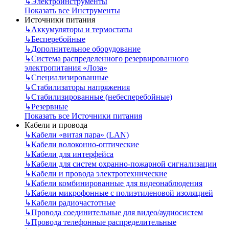
↳
Электроинструменты
Показать все Инструменты
Источники питания
↳
Аккумуляторы и термостаты
↳
Бесперебойные
↳
Дополнительное оборудование
↳
Система распределенного резервированного
электропитания «Лоза»
↳
Специализированные
↳
Стабилизаторы напряжения
↳
Стабилизированные (небесперебойные)
↳
Резервные
Показать все Источники питания
Кабели и провода
↳
Кабели «витая пара» (LAN)
↳
Кабели волоконно-оптические
↳
Кабели для интерфейса
↳
Кабели для систем охранно-пожарной сигнализации
↳
Кабели и провода электротехнические
↳
Кабели комбинированные для видеонаблюдения
↳
Кабели микрофонные с полиэтиленовой изоляцией
↳
Кабели радиочастотные
↳
Провода соединительные для видео/аудиосистем
↳
Провода телефонные распределительные