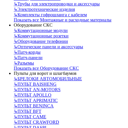
↳
Трубы для электропроводки и аксессуары
↳
Электротехнические изделия
↳
Комплекты гофрошланга с кабелем
Показать все Монтажные и расходные материалы
Оборудование СКС
↳
Коммутационные модули
↳
Коммутационные розетки
↳
Оборудование телефонии
↳
Оптические панели и аксессуары
↳
Патч-корды
↳
Патч-панели
↳
Разъемы
Показать все Оборудование СКС
Пульты для ворот и шлагбаумов
↳
БРЕЛОКИ АВТОМОБИЛЬНЫЕ
↳
ПУЛЬТ BAISHENG
↳
ПУЛЬТ AN-MOTORS
↳
ПУЛЬТ APOLLO
↳
ПУЛЬТ APRIMATIC
↳
ПУЛЬТ BENINCA
↳
ПУЛЬТ BFT
↳
ПУЛЬТ CAME
↳
ПУЛЬТ CRAWFORD
↳
ПУЛЬТ DASPI