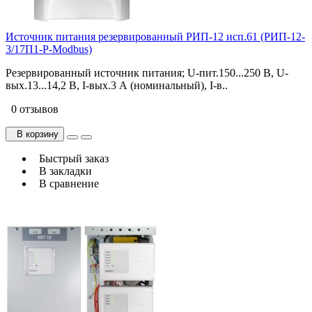
Источник питания резервированный РИП-12 исп.61 (РИП-12-
3/17П1-Р-Modbus)
Резервированный источник питания; U-пит.150...250 В, U-
вых.13...14,2 В, I-вых.3 А (номинальный), I-в..
0 отзывов
В корзину
Быстрый заказ
В закладки
В сравнение