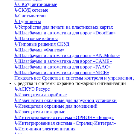
↳
СКУД автономные
↳
СКУД сетевые
↳
Считыватели
↳
Турникеты
↳
Устройства для печати на пластиковых картах
↳
Шлагбаумы и автоматика для ворот «DoorHan»
↳
Шлюзовые кабины
↳
Типовые решения СКУД
↳
Шлагбаумы «Фантом»
↳
Шлагбаумы и автоматика для ворот «AN-Motors»
↳
Шлагбаумы и автоматика для ворот «CAME»
↳
Шлагбаумы и автоматика для ворот «FAAC»
↳
Шлагбаумы и автоматика для ворот «NICE»
Показать все Средства и системы контроля и управления
Средства и системы охранно-пожарной сигнализации
↳
АСКУЭ Ресурс
↳
Извещатели аварийные
↳
Извещатели охранные для наружной установки
↳
Извещатели охранные для помещений
↳
Извещатели пожарные
↳
Интегрированная система «ОРИОН» «Болид»
↳
Интегрированная система «Стрелец-Интеграл»
↳
Источники электропитания