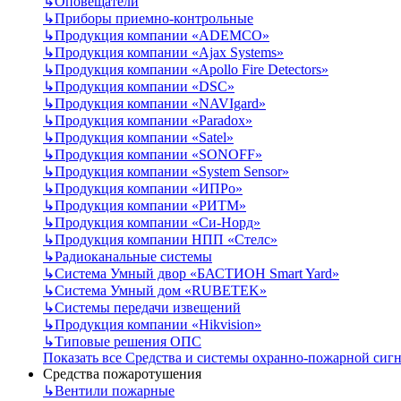
↳
Оповещатели
↳
Приборы приемно-контрольные
↳
Продукция компании «ADEMCO»
↳
Продукция компании «Ajax Systems»
↳
Продукция компании «Apollo Fire Detectors»
↳
Продукция компании «DSC»
↳
Продукция компании «NAVIgard»
↳
Продукция компании «Paradox»
↳
Продукция компании «Satel»
↳
Продукция компании «SONOFF»
↳
Продукция компании «System Sensor»
↳
Продукция компании «ИПРо»
↳
Продукция компании «РИТМ»
↳
Продукция компании «Си-Норд»
↳
Продукция компании НПП «Стелс»
↳
Радиоканальные системы
↳
Система Умный двор «БАСТИОН Smart Yard»
↳
Система Умный дом «RUBETEK»
↳
Системы передачи извещений
↳
Продукция компании «Hikvision»
↳
Типовые решения ОПС
Показать все Средства и системы охранно-пожарной сиг
Средства пожаротушения
↳
Вентили пожарные