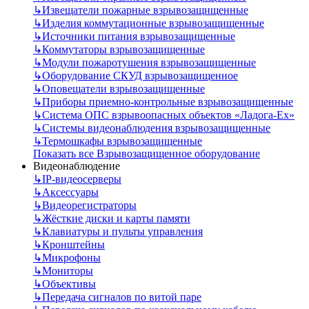
↳
Извещатели пожарные взрывозащищенные
↳
Изделия коммутационные взрывозащищенные
↳
Источники питания взрывозащищенные
↳
Коммутаторы взрывозащищенные
↳
Модули пожаротушения взрывозащищенные
↳
Оборудование СКУД взрывозащищенное
↳
Оповещатели взрывозащищенные
↳
Приборы приемно-контрольные взрывозащищенные
↳
Система ОПС взрывоопасных объектов «Ладога-Ex»
↳
Системы видеонаблюдения взрывозащищенные
↳
Термошкафы взрывозащищенные
Показать все Взрывозащищенное оборудование
Видеонаблюдение
↳
IP-видеосерверы
↳
Аксессуары
↳
Видеорегистраторы
↳
Жёсткие диски и карты памяти
↳
Клавиатуры и пульты управления
↳
Кронштейны
↳
Микрофоны
↳
Мониторы
↳
Объективы
↳
Передача сигналов по витой паре