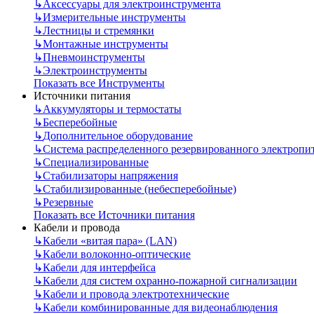
↳
Аксессуары для электроинструмента
↳
Измерительные инструменты
↳
Лестницы и стремянки
↳
Монтажные инструменты
↳
Пневмоинструменты
↳
Электроинструменты
Показать все Инструменты
Источники питания
↳
Аккумуляторы и термостаты
↳
Бесперебойные
↳
Дополнительное оборудование
↳
Система распределенного резервированного электропи
↳
Специализированные
↳
Стабилизаторы напряжения
↳
Стабилизированные (небесперебойные)
↳
Резервные
Показать все Источники питания
Кабели и провода
↳
Кабели «витая пара» (LAN)
↳
Кабели волоконно-оптические
↳
Кабели для интерфейса
↳
Кабели для систем охранно-пожарной сигнализации
↳
Кабели и провода электротехнические
↳
Кабели комбинированные для видеонаблюдения