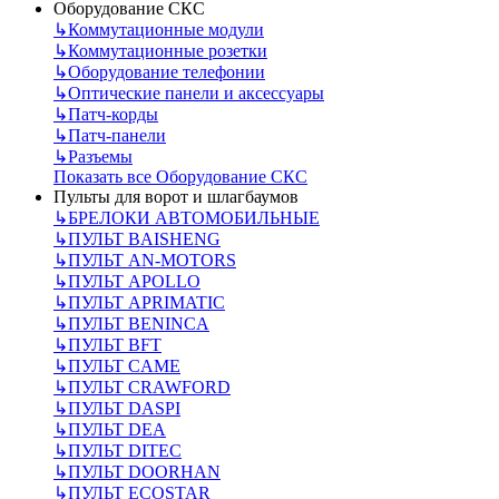
Оборудование СКС
↳
Коммутационные модули
↳
Коммутационные розетки
↳
Оборудование телефонии
↳
Оптические панели и аксессуары
↳
Патч-корды
↳
Патч-панели
↳
Разъемы
Показать все Оборудование СКС
Пульты для ворот и шлагбаумов
↳
БРЕЛОКИ АВТОМОБИЛЬНЫЕ
↳
ПУЛЬТ BAISHENG
↳
ПУЛЬТ AN-MOTORS
↳
ПУЛЬТ APOLLO
↳
ПУЛЬТ APRIMATIC
↳
ПУЛЬТ BENINCA
↳
ПУЛЬТ BFT
↳
ПУЛЬТ CAME
↳
ПУЛЬТ CRAWFORD
↳
ПУЛЬТ DASPI
↳
ПУЛЬТ DEA
↳
ПУЛЬТ DITEC
↳
ПУЛЬТ DOORHAN
↳
ПУЛЬТ ECOSTAR