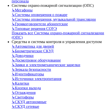
персонала
Системы охрано-пожарной сигнализации (ОПС)
↳
Мегафоны
↳
Системы оповещения о пожаре
↳
Системы оповещения, музыкальной трансляции
↳
Громкоговорители абонентские
↳
Типовые решения СОУЭ
Показать все Системы охрано-пожарной сигнализации
(ОПС)
Средства и системы контроля и управления доступом
↳
Автоматика для дверей
↳
Биометрические СКУД
↳
Доводчики
↳
Досмотровое оборудование
↳
Замки и электромеханические защелки
↳
Зеркала безопасности
↳
Идентификаторы
↳
Источники электропитания
↳
Калитки
↳
Кнопки выхода
↳
Ограждения
↳
Светофоры
↳
СКУД автономные
↳
СКУД сетевые