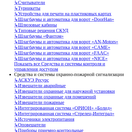
↳
Считыватели
↳
Турникеты
↳
Устройства для печати на пластиковых картах
↳
Шлагбаумы и автоматика для ворот «DoorHan»
↳
Шлюзовые кабины
↳
Типовые решения СКУД
↳
Шлагбаумы «Фантом»
↳
Шлагбаумы и автоматика для ворот «AN-Motors»
↳
Шлагбаумы и автоматика для ворот «CAME»
↳
Шлагбаумы и автоматика для ворот «FAAC»
↳
Шлагбаумы и автоматика для ворот «NICE»
Показать все Средства и системы контроля и
управления доступом
Средства и системы охранно-пожарной сигнализации
↳
АСКУЭ Ресурс
↳
Извещатели аварийные
↳
Извещатели охранные для наружной установки
↳
Извещатели охранные для помещений
↳
Извещатели пожарные
↳
Интегрированная система «ОРИОН» «Болид»
↳
Интегрированная система «Стрелец-Интеграл»
↳
Источники электропитания
↳
Оповещатели
↳
Приборы приемно-контрольные