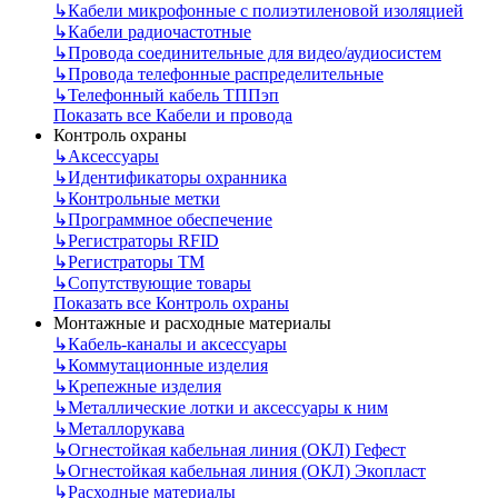
↳
Кабели микрофонные с полиэтиленовой изоляцией
↳
Кабели радиочастотные
↳
Провода соединительные для видео/аудиосистем
↳
Провода телефонные распределительные
↳
Телефонный кабель ТППэп
Показать все Кабели и провода
Контроль охраны
↳
Аксессуары
↳
Идентификаторы охранника
↳
Контрольные метки
↳
Программное обеспечение
↳
Регистраторы RFID
↳
Регистраторы ТМ
↳
Сопутствующие товары
Показать все Контроль охраны
Монтажные и расходные материалы
↳
Кабель-каналы и аксессуары
↳
Коммутационные изделия
↳
Крепежные изделия
↳
Металлические лотки и аксессуары к ним
↳
Металлорукава
↳
Огнестойкая кабельная линия (ОКЛ) Гефест
↳
Огнестойкая кабельная линия (ОКЛ) Экопласт
↳
Расходные материалы