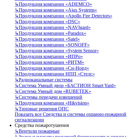
↳
Продукция компании «ADEMCO»
↳
Продукция компании «Ajax Systems»
↳
Продукция компании «Apollo Fire Detectors»
↳
Продукция компании «DSC»
↳
Продукция компании «NAVIgard»
↳
Продукция компании «Paradox»
↳
Продукция компании «Satel»
↳
Продукция компании «SONOFF»
↳
Продукция компании «System Sensor»
↳
Продукция компании «ИПРо»
↳
Продукция компании «РИТМ»
↳
Продукция компании «Си-Норд»
↳
Продукция компании НПП «Стелс»
↳
Радиоканальные системы
↳
Система Умный двор «БАСТИОН Smart Yard»
↳
Система Умный дом «RUBETEK»
↳
Системы передачи извещений
↳
Продукция компании «Hikvision»
↳
Типовые решения ОПС
Показать все Средства и системы охранно-пожарной
сигнализации
Средства пожаротушения
↳
Вентили пожарные
↳
Знаки и плакаты пожарной безопасности и охраны