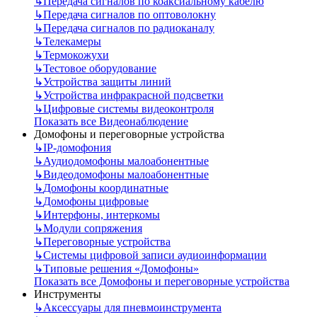
↳
Передача сигналов по коаксиальному кабелю
↳
Передача сигналов по оптоволокну
↳
Передача сигналов по радиоканалу
↳
Телекамеры
↳
Термокожухи
↳
Тестовое оборудование
↳
Устройства защиты линий
↳
Устройства инфракрасной подсветки
↳
Цифровые системы видеоконтроля
Показать все Видеонаблюдение
Домофоны и переговорные устройства
↳
IP-домофония
↳
Аудиодомофоны малоабонентные
↳
Видеодомофоны малоабонентные
↳
Домофоны координатные
↳
Домофоны цифровые
↳
Интерфоны, интеркомы
↳
Модули сопряжения
↳
Переговорные устройства
↳
Системы цифровой записи аудиоинформации
↳
Типовые решения «Домофоны»
Показать все Домофоны и переговорные устройства
Инструменты
↳
Аксессуары для пневмоинструмента