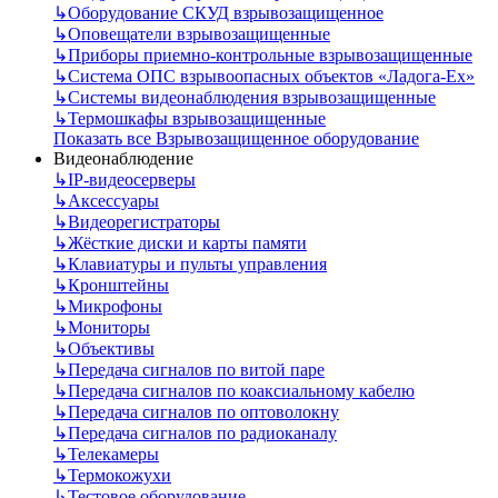
↳
Оборудование СКУД взрывозащищенное
↳
Оповещатели взрывозащищенные
↳
Приборы приемно-контрольные взрывозащищенные
↳
Система ОПС взрывоопасных объектов «Ладога-Ex»
↳
Системы видеонаблюдения взрывозащищенные
↳
Термошкафы взрывозащищенные
Показать все Взрывозащищенное оборудование
Видеонаблюдение
↳
IP-видеосерверы
↳
Аксессуары
↳
Видеорегистраторы
↳
Жёсткие диски и карты памяти
↳
Клавиатуры и пульты управления
↳
Кронштейны
↳
Микрофоны
↳
Мониторы
↳
Объективы
↳
Передача сигналов по витой паре
↳
Передача сигналов по коаксиальному кабелю
↳
Передача сигналов по оптоволокну
↳
Передача сигналов по радиоканалу
↳
Телекамеры
↳
Термокожухи
↳
Тестовое оборудование