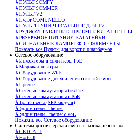
↳
ПУЛЬТ SOMFY
↳
ПУЛЬТ SOMMER
↳
ПУЛЬТ V2
↳
Пульт СOMUNELLO
↳
ПУЛЬТЫ УНИВЕРСАЛЬНЫЕ ДЛЯ TV
↳
РАДИОУПРАВЛЕНИЕ. ПРИЕМНИКИ. АНТЕННЫ
↳
РЕЗЕРВНОЕ ПИТАНИЕ. БАТАРЕЙКИ
↳
СИГНАЛЬНЫЕ ЛАМПЫ. ФОТОЭЛЕМЕНТЫ
Показать все Пульты для ворот и шлагбаумов
Сетевое оборудование
↳
Инжекторы и сплиттеры РоЕ
↳
Медиаконвертеры
↳
Оборудование Wi-Fi
↳
Оборудование для усиления сотовой связи
↳
Прочее
↳
Сетевые коммутаторы без РоЕ
↳
Сетевые коммутаторы с РоЕ
↳
Трансиверы (SFP-модули)
↳
Удлинители Ethernet
↳
Удлинители Ethernet с PoE
Показать все Сетевое оборудование
Системы диспетчерской связи и вызова персонала
↳
GETCALL
↳
Hostcall