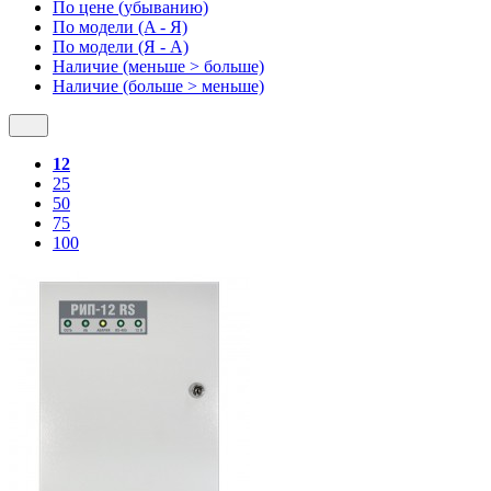
По цене (убыванию)
По модели (A - Я)
По модели (Я - A)
Наличие (меньше > больше)
Наличие (больше > меньше)
12
25
50
75
100