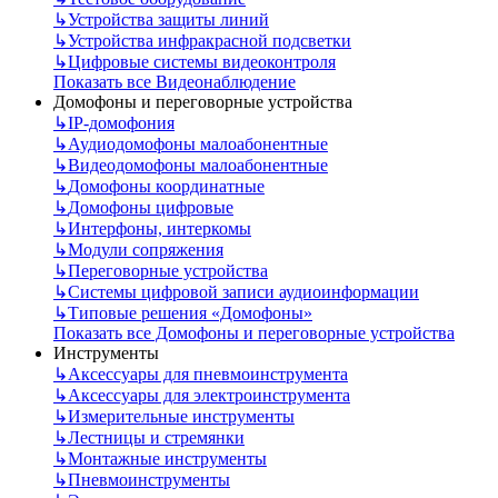
↳
Устройства защиты линий
↳
Устройства инфракрасной подсветки
↳
Цифровые системы видеоконтроля
Показать все Видеонаблюдение
Домофоны и переговорные устройства
↳
IP-домофония
↳
Аудиодомофоны малоабонентные
↳
Видеодомофоны малоабонентные
↳
Домофоны координатные
↳
Домофоны цифровые
↳
Интерфоны, интеркомы
↳
Модули сопряжения
↳
Переговорные устройства
↳
Системы цифровой записи аудиоинформации
↳
Типовые решения «Домофоны»
Показать все Домофоны и переговорные устройства
Инструменты
↳
Аксессуары для пневмоинструмента
↳
Аксессуары для электроинструмента
↳
Измерительные инструменты
↳
Лестницы и стремянки
↳
Монтажные инструменты
↳
Пневмоинструменты