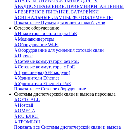
↳
ПУЛЬТЫ УНИВЕРСАЛЬНЫЕ ДЛЯ TV
↳
РАДИОУПРАВЛЕНИЕ. ПРИЕМНИКИ. АНТЕННЫ
↳
РЕЗЕРВНОЕ ПИТАНИЕ. БАТАРЕЙКИ
↳
СИГНАЛЬНЫЕ ЛАМПЫ. ФОТОЭЛЕМЕНТЫ
Показать все Пульты для ворот и шлагбаумов
Сетевое оборудование
↳
Инжекторы и сплиттеры РоЕ
↳
Медиаконвертеры
↳
Оборудование Wi-Fi
↳
Оборудование для усиления сотовой связи
↳
Прочее
↳
Сетевые коммутаторы без РоЕ
↳
Сетевые коммутаторы с РоЕ
↳
Трансиверы (SFP-модули)
↳
Удлинители Ethernet
↳
Удлинители Ethernet с PoE
Показать все Сетевое оборудование
Системы диспетчерской связи и вызова персонала
↳
GETCALL
↳
Hostcall
↳
OMEGA
↳
RU БЛЮЗ
↳
ТРОМБОН
Показать все Системы диспетчерской связи и вызова