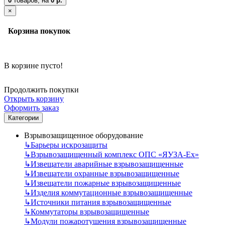
0
товаров,
на
0 р.
×
Корзина покупок
В корзине пусто!
Продолжить покупки
Открыть корзину
Оформить заказ
Категории
Взрывозащищенное оборудование
↳
Барьеры искрозащиты
↳
Взрывозащищенный комплекс ОПС «ЯУЗА-Ех»
↳
Извещатели аварийные взрывозащищенные
↳
Извещатели охранные взрывозащищенные
↳
Извещатели пожарные взрывозащищенные
↳
Изделия коммутационные взрывозащищенные
↳
Источники питания взрывозащищенные
↳
Коммутаторы взрывозащищенные
↳
Модули пожаротушения взрывозащищенные