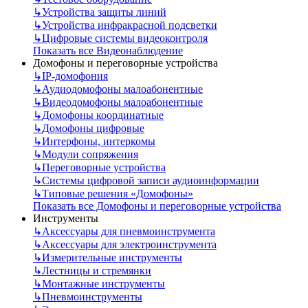
↳
Устройства защиты линий
↳
Устройства инфракрасной подсветки
↳
Цифровые системы видеоконтроля
Показать все Видеонаблюдение
Домофоны и переговорные устройства
↳
IP-домофония
↳
Аудиодомофоны малоабонентные
↳
Видеодомофоны малоабонентные
↳
Домофоны координатные
↳
Домофоны цифровые
↳
Интерфоны, интеркомы
↳
Модули сопряжения
↳
Переговорные устройства
↳
Системы цифровой записи аудиоинформации
↳
Типовые решения «Домофоны»
Показать все Домофоны и переговорные устройства
Инструменты
↳
Аксессуары для пневмоинструмента
↳
Аксессуары для электроинструмента
↳
Измерительные инструменты
↳
Лестницы и стремянки
↳
Монтажные инструменты
↳
Пневмоинструменты