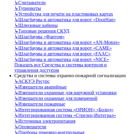
↳
Считыватели
↳
Турникеты
↳
Устройства для печати на пластиковых картах
↳
Шлагбаумы и автоматика для ворот «DoorHan»
↳
Шлюзовые кабины
↳
Типовые решения СКУД
↳
Шлагбаумы «Фантом»
↳
Шлагбаумы и автоматика для ворот «AN-Motors»
↳
Шлагбаумы и автоматика для ворот «CAME»
↳
Шлагбаумы и автоматика для ворот «FAAC»
↳
Шлагбаумы и автоматика для ворот «NICE»
Показать все Средства и системы контроля и
управления доступом
Средства и системы охранно-пожарной сигнализации
↳
АСКУЭ Ресурс
↳
Извещатели аварийные
↳
Извещатели охранные для наружной установки
↳
Извещатели охранные для помещений
↳
Извещатели пожарные
↳
Интегрированная система «ОРИОН» «Болид»
↳
Интегрированная система «Стрелец-Интеграл»
↳
Источники электропитания
↳
Оповещатели
↳
Приборы приемно-контрольные