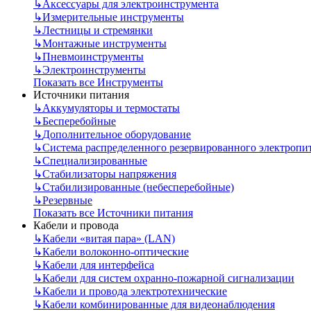
↳
Аксессуары для электроинструмента
↳
Измерительные инструменты
↳
Лестницы и стремянки
↳
Монтажные инструменты
↳
Пневмоинструменты
↳
Электроинструменты
Показать все Инструменты
Источники питания
↳
Аккумуляторы и термостаты
↳
Бесперебойные
↳
Дополнительное оборудование
↳
Система распределенного резервированного электропи
↳
Специализированные
↳
Стабилизаторы напряжения
↳
Стабилизированные (небесперебойные)
↳
Резервные
Показать все Источники питания
Кабели и провода
↳
Кабели «витая пара» (LAN)
↳
Кабели волоконно-оптические
↳
Кабели для интерфейса
↳
Кабели для систем охранно-пожарной сигнализации
↳
Кабели и провода электротехнические
↳
Кабели комбинированные для видеонаблюдения