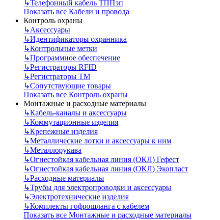
↳
Телефонный кабель ТППэп
Показать все Кабели и провода
Контроль охраны
↳
Аксессуары
↳
Идентификаторы охранника
↳
Контрольные метки
↳
Программное обеспечение
↳
Регистраторы RFID
↳
Регистраторы ТМ
↳
Сопутствующие товары
Показать все Контроль охраны
Монтажные и расходные материалы
↳
Кабель-каналы и аксессуары
↳
Коммутационные изделия
↳
Крепежные изделия
↳
Металлические лотки и аксессуары к ним
↳
Металлорукава
↳
Огнестойкая кабельная линия (ОКЛ) Гефест
↳
Огнестойкая кабельная линия (ОКЛ) Экопласт
↳
Расходные материалы
↳
Трубы для электропроводки и аксессуары
↳
Электротехнические изделия
↳
Комплекты гофрошланга с кабелем
Показать все Монтажные и расходные материалы