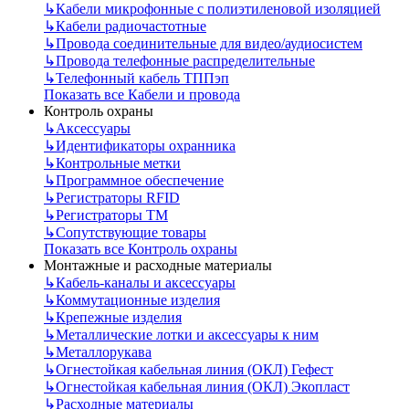
↳
Кабели микрофонные с полиэтиленовой изоляцией
↳
Кабели радиочастотные
↳
Провода соединительные для видео/аудиосистем
↳
Провода телефонные распределительные
↳
Телефонный кабель ТППэп
Показать все Кабели и провода
Контроль охраны
↳
Аксессуары
↳
Идентификаторы охранника
↳
Контрольные метки
↳
Программное обеспечение
↳
Регистраторы RFID
↳
Регистраторы ТМ
↳
Сопутствующие товары
Показать все Контроль охраны
Монтажные и расходные материалы
↳
Кабель-каналы и аксессуары
↳
Коммутационные изделия
↳
Крепежные изделия
↳
Металлические лотки и аксессуары к ним
↳
Металлорукава
↳
Огнестойкая кабельная линия (ОКЛ) Гефест
↳
Огнестойкая кабельная линия (ОКЛ) Экопласт
↳
Расходные материалы