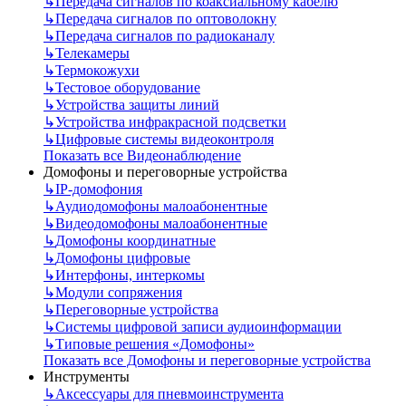
↳
Передача сигналов по коаксиальному кабелю
↳
Передача сигналов по оптоволокну
↳
Передача сигналов по радиоканалу
↳
Телекамеры
↳
Термокожухи
↳
Тестовое оборудование
↳
Устройства защиты линий
↳
Устройства инфракрасной подсветки
↳
Цифровые системы видеоконтроля
Показать все Видеонаблюдение
Домофоны и переговорные устройства
↳
IP-домофония
↳
Аудиодомофоны малоабонентные
↳
Видеодомофоны малоабонентные
↳
Домофоны координатные
↳
Домофоны цифровые
↳
Интерфоны, интеркомы
↳
Модули сопряжения
↳
Переговорные устройства
↳
Системы цифровой записи аудиоинформации
↳
Типовые решения «Домофоны»
Показать все Домофоны и переговорные устройства
Инструменты
↳
Аксессуары для пневмоинструмента