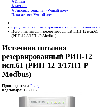
↳
Digma
↳
Livicom
↳
Типовые решения «Умный дом»
Показать все Умный дом
Средства и системы охранно-пожарной сигнализации
Источник питания резервированный РИП-12 исп.61
(РИП-12-3/17П1-Р-Modbus)
Источник питания
резервированный РИП-12
исп.61 (РИП-12-3/17П1-Р-
Modbus)
Производитель:
Болид
Код товара:
T280667