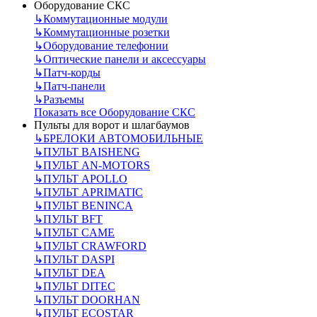
Оборудование СКС
↳
Коммутационные модули
↳
Коммутационные розетки
↳
Оборудование телефонии
↳
Оптические панели и аксессуары
↳
Патч-корды
↳
Патч-панели
↳
Разъемы
Показать все Оборудование СКС
Пульты для ворот и шлагбаумов
↳
БРЕЛОКИ АВТОМОБИЛЬНЫЕ
↳
ПУЛЬТ BAISHENG
↳
ПУЛЬТ AN-MOTORS
↳
ПУЛЬТ APOLLO
↳
ПУЛЬТ APRIMATIC
↳
ПУЛЬТ BENINCA
↳
ПУЛЬТ BFT
↳
ПУЛЬТ CAME
↳
ПУЛЬТ CRAWFORD
↳
ПУЛЬТ DASPI
↳
ПУЛЬТ DEA
↳
ПУЛЬТ DITEC
↳
ПУЛЬТ DOORHAN
↳
ПУЛЬТ ECOSTAR