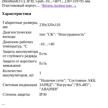
(ModbusRTU); IP30, t-раб.-10...+40°С, 230×319×95 мм.
Пластиковый корпус....
Читать полностью →
Характеристики
Габаритные размеры,
230х320х110
мм
Диагностические
тип "СК": "Неисправность"
выходы
Диапазон рабочих
-10…+40
температур, °С
Защита аккумулятора
Есть
от глубокого разряда
Защита от короткого
Есть
замыкания
Количество
1
аккумуляторов, шт
"Наличие сети"; "Состояние АКБ.
Световая индикация
ЗАРЯД"; "Нагрузка";"RS-485";
"АВАРИЯ"
Степень защиты
IP30
...