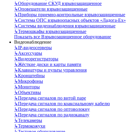
↳
Оборудование СКУД взрывозащищенное
↳
Оповещатели взрывозащищенные
↳
Приборы приемно-контрольные взрывозащищенные
↳
Система ОПС взрывоопасных объектов «Ладога-Ex»
↳
Системы видеонаблюдения взрывозащищенные
↳
Термошкафы взрывозащищенные
Показать все Взрывозащищенное оборудование
Видеонаблюдение
↳
IP-видеосерверы
↳
Аксессуары
↳
Видеорегистраторы
↳
Жёсткие диски и карты памяти
↳
Клавиатуры и пульты управления
↳
Кронштейны
↳
Микрофоны
↳
Мониторы
↳
Объективы
↳
Передача сигналов по витой паре
↳
Передача сигналов по коаксиальному кабелю
↳
Передача сигналов по оптоволокну
↳
Передача сигналов по радиоканалу
↳
Телекамеры
↳
Термокожухи
↳
Тестовое оборудование