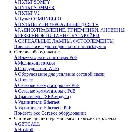
↳
ПУЛЬТ SOMFY
↳
ПУЛЬТ SOMMER
↳
ПУЛЬТ V2
↳
Пульт СOMUNELLO
↳
ПУЛЬТЫ УНИВЕРСАЛЬНЫЕ ДЛЯ TV
↳
РАДИОУПРАВЛЕНИЕ. ПРИЕМНИКИ. АНТЕННЫ
↳
РЕЗЕРВНОЕ ПИТАНИЕ. БАТАРЕЙКИ
↳
СИГНАЛЬНЫЕ ЛАМПЫ. ФОТОЭЛЕМЕНТЫ
Показать все Пульты для ворот и шлагбаумов
Сетевое оборудование
↳
Инжекторы и сплиттеры РоЕ
↳
Медиаконвертеры
↳
Оборудование Wi-Fi
↳
Оборудование для усиления сотовой связи
↳
Прочее
↳
Сетевые коммутаторы без РоЕ
↳
Сетевые коммутаторы с РоЕ
↳
Трансиверы (SFP-модули)
↳
Удлинители Ethernet
↳
Удлинители Ethernet с PoE
Показать все Сетевое оборудование
Системы диспетчерской связи и вызова персонала
↳
GETCALL
↳
Hostcall