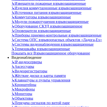
↳
Извещатели пожарные взрывозащищенные
↳
Изделия коммутационные взрывозащищенные
↳
Источники питания взрывозащищенные
↳
Коммутаторы взрывозащищенные
↳
Модули пожаротушения взрывозащищенные
↳
Оборудование СКУД взрывозащищенное
↳
Оповещатели взрывозащищенные
↳
Приборы приемно-контрольные взрывозащищенные
↳
Система ОПС взрывоопасных объектов «Ладога-Ex»
↳
Системы видеонаблюдения взрывозащищенные
↳
Термошкафы взрывозащищенные
Показать все Взрывозащищенное оборудование
Видеонаблюдение
↳
IP-видеосерверы
↳
Аксессуары
↳
Видеорегистраторы
↳
Жёсткие диски и карты памяти
↳
Клавиатуры и пульты управления
↳
Кронштейны
↳
Микрофоны
↳
Мониторы
↳
Объективы
↳
Передача сигналов по витой паре