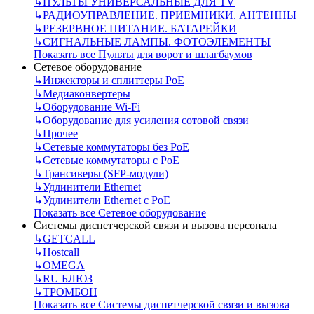
↳
ПУЛЬТЫ УНИВЕРСАЛЬНЫЕ ДЛЯ TV
↳
РАДИОУПРАВЛЕНИЕ. ПРИЕМНИКИ. АНТЕННЫ
↳
РЕЗЕРВНОЕ ПИТАНИЕ. БАТАРЕЙКИ
↳
СИГНАЛЬНЫЕ ЛАМПЫ. ФОТОЭЛЕМЕНТЫ
Показать все Пульты для ворот и шлагбаумов
Сетевое оборудование
↳
Инжекторы и сплиттеры РоЕ
↳
Медиаконвертеры
↳
Оборудование Wi-Fi
↳
Оборудование для усиления сотовой связи
↳
Прочее
↳
Сетевые коммутаторы без РоЕ
↳
Сетевые коммутаторы с РоЕ
↳
Трансиверы (SFP-модули)
↳
Удлинители Ethernet
↳
Удлинители Ethernet с PoE
Показать все Сетевое оборудование
Системы диспетчерской связи и вызова персонала
↳
GETCALL
↳
Hostcall
↳
OMEGA
↳
RU БЛЮЗ
↳
ТРОМБОН
Показать все Системы диспетчерской связи и вызова