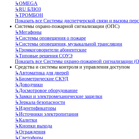
↳
OMEGA
↳
RU БЛЮЗ
↳
ТРОМБОН
Показать все Системы диспетчерской связи и вызова пер
Системы охрано-пожарной сигнализации (ОПС)
↳
Мегафоны
↳
Системы оповещения о пожаре
↳
Системы оповещения, музыкальной трансляции
↳
Громкоговорители абонентские
↳
Типовые решения СОУЭ
Показать все Системы охрано-пожарной сигнализации (
Средства и системы контроля и управления доступом
↳
Автоматика для дверей
↳
Биометрические СКУД
↳
Доводчики
↳
Досмотровое оборудование
↳
Замки и электромеханические защелки
↳
Зеркала безопасности
↳
Идентификаторы
↳
Источники электропитания
↳
Калитки
↳
Кнопки выхода
↳
Ограждения
↳
Светофоры