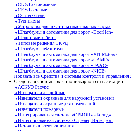
↳
СКУД автономные
↳
СКУД сетевые
↳
Считыватели
↳
Турникеты
↳
Устройства для печати на пластиковых картах
↳
Шлагбаумы и автоматика для ворот «DoorHan»
↳
Шлюзовые кабины
↳
Типовые решения СКУД
↳
Шлагбаумы «Фантом»
↳
Шлагбаумы и автоматика для ворот «AN-Motors»
↳
Шлагбаумы и автоматика для ворот «CAME»
↳
Шлагбаумы и автоматика для ворот «FAAC»
↳
Шлагбаумы и автоматика для ворот «NICE»
Показать все Средства и системы контроля и управления
Средства и системы охранно-пожарной сигнализации
↳
АСКУЭ Ресурс
↳
Извещатели аварийные
↳
Извещатели охранные для наружной установки
↳
Извещатели охранные для помещений
↳
Извещатели пожарные
↳
Интегрированная система «ОРИОН» «Болид»
↳
Интегрированная система «Стрелец-Интеграл»
↳
Источники электропитания