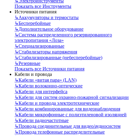
↳
Электроинструменты
Показать все Инструменты
Источники питания
↳
Аккумуляторы и термостаты
↳
Бесперебойные
↳
Дополнительное оборудование
↳
Система распределенного резервированного
электропитания «Лоза»
↳
Специализированные
↳
Стабилизаторы напряжения
↳
Стабилизированные (небесперебойные)
↳
Резервные
Показать все Источники питания
Кабели и провода
↳
Кабели «витая пара» (LAN)
↳
Кабели волоконно-оптические
↳
Кабели для интерфейса
↳
Кабели для систем охранно-пожарной сигнализации
↳
Кабели и провода электротехнические
↳
Кабели комбинированные для видеонаблюдения
↳
Кабели микрофонные с полиэтиленовой изоляцией
↳
Кабели радиочастотные
↳
Провода соединительные для видео/аудиосистем
↳
Провода телефонные распределительные