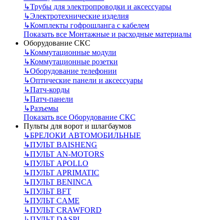
↳
Трубы для электропроводки и аксессуары
↳
Электротехнические изделия
↳
Комплекты гофрошланга с кабелем
Показать все Монтажные и расходные материалы
Оборудование СКС
↳
Коммутационные модули
↳
Коммутационные розетки
↳
Оборудование телефонии
↳
Оптические панели и аксессуары
↳
Патч-корды
↳
Патч-панели
↳
Разъемы
Показать все Оборудование СКС
Пульты для ворот и шлагбаумов
↳
БРЕЛОКИ АВТОМОБИЛЬНЫЕ
↳
ПУЛЬТ BAISHENG
↳
ПУЛЬТ AN-MOTORS
↳
ПУЛЬТ APOLLO
↳
ПУЛЬТ APRIMATIC
↳
ПУЛЬТ BENINCA
↳
ПУЛЬТ BFT
↳
ПУЛЬТ CAME
↳
ПУЛЬТ CRAWFORD
↳
ПУЛЬТ DASPI