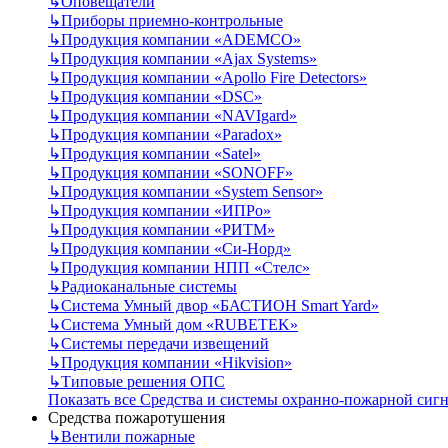
↳
Оповещатели
↳
Приборы приемно-контрольные
↳
Продукция компании «ADEMCO»
↳
Продукция компании «Ajax Systems»
↳
Продукция компании «Apollo Fire Detectors»
↳
Продукция компании «DSC»
↳
Продукция компании «NAVIgard»
↳
Продукция компании «Paradox»
↳
Продукция компании «Satel»
↳
Продукция компании «SONOFF»
↳
Продукция компании «System Sensor»
↳
Продукция компании «ИПРо»
↳
Продукция компании «РИТМ»
↳
Продукция компании «Си-Норд»
↳
Продукция компании НПП «Стелс»
↳
Радиоканальные системы
↳
Система Умный двор «БАСТИОН Smart Yard»
↳
Система Умный дом «RUBETEK»
↳
Системы передачи извещений
↳
Продукция компании «Hikvision»
↳
Типовые решения ОПС
Показать все Средства и системы охранно-пожарной сиг
Средства пожаротушения
↳
Вентили пожарные