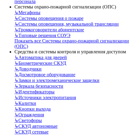
персонала
Системы охрано-пожарной сигнализации (ОПС)
↳
Мегафоны
↳
Системы оповещения о пожаре
↳
Системы оповещения, музыкальной трансляции
↳
Громкоговорители абонентские
↳
Типовые решения СОУЭ
Показать все Системы охрано-пожарной сигнализации
(ОПС)
Средства и системы контроля и управления доступом
↳
Автоматика для дверей
↳
Биометрические СКУД
↳
Доводчики
↳
Досмотровое оборудование
↳
Замки и электромеханические защелки
↳
Зеркала безопасности
↳
Идентификаторы
↳
Источники электропитания
↳
Калитки
↳
Кнопки выхода
↳
Ограждения
↳
Светофоры
↳
СКУД автономные
↳
СКУД сетевые