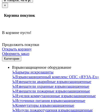
0
товаров,
на
0 р.
×
Корзина покупок
В корзине пусто!
Продолжить покупки
Открыть корзину
Оформить заказ
Категории
Взрывозащищенное оборудование
↳
Барьеры искрозащиты
↳
Взрывозащищенный комплекс ОПС «ЯУЗА-Ех»
↳
Извещатели аварийные взрывозащищенные
↳
Извещатели охранные взрывозащищенные
↳
Извещатели пожарные взрывозащищенные
↳
Изделия коммутационные взрывозащищенные
↳
Источники питания взрывозащищенные
↳
Коммутаторы взрывозащищенные
↳
Модули пожаротушения взрывозащищенные