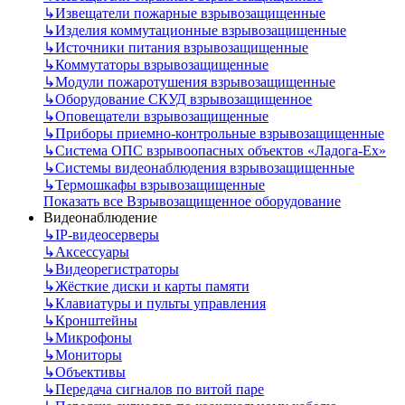
↳
Извещатели пожарные взрывозащищенные
↳
Изделия коммутационные взрывозащищенные
↳
Источники питания взрывозащищенные
↳
Коммутаторы взрывозащищенные
↳
Модули пожаротушения взрывозащищенные
↳
Оборудование СКУД взрывозащищенное
↳
Оповещатели взрывозащищенные
↳
Приборы приемно-контрольные взрывозащищенные
↳
Система ОПС взрывоопасных объектов «Ладога-Ex»
↳
Системы видеонаблюдения взрывозащищенные
↳
Термошкафы взрывозащищенные
Показать все Взрывозащищенное оборудование
Видеонаблюдение
↳
IP-видеосерверы
↳
Аксессуары
↳
Видеорегистраторы
↳
Жёсткие диски и карты памяти
↳
Клавиатуры и пульты управления
↳
Кронштейны
↳
Микрофоны
↳
Мониторы
↳
Объективы
↳
Передача сигналов по витой паре