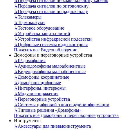
↳
Передача сигналов по коаксиальному кабелю
↳
Передача сигналов по оптоволокну
↳
Передача сигналов по радиоканалу
↳
Телекамеры
↳
Термокожухи
↳
Тестовое оборудование
↳
Устройства защиты линий
↳
Устройства инфракрасной подсветки
↳
Цифровые системы видеоконтроля
Показать все Видеонаблюдение
Домофоны и переговорные устройства
↳
IP-домофония
↳
Аудиодомофоны малоабонентные
↳
Видеодомофоны малоабонентные
↳
Домофоны координатные
↳
Домофоны цифровые
↳
Интерфоны, интеркомы
↳
Модули сопряжения
↳
Переговорные устройства
↳
Системы цифровой записи аудиоинформации
↳
Типовые решения «Домофоны»
Показать все Домофоны и переговорные устройства
Инструменты
↳
Аксессуары для пневмоинструмента