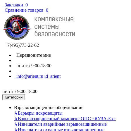
Закладки
0
Сравнение товаров
0
+7(495)773-22-62
Перезвоните мне
пн-пт / 9:00-18:00
info@arient.ru
id_arient
пн-пт / 9:00-18:00
Категории
Взрывозащищенное оборудование
↳
Барьеры искрозащиты
↳
Взрывозащищенный комплекс ОПС «ЯУЗА-Ех»
↳
Извещатели аварийные взрывозащищенные
↳
Извещатели охранные взрывозащищенные