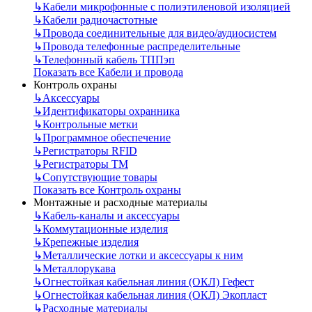
↳
Кабели микрофонные с полиэтиленовой изоляцией
↳
Кабели радиочастотные
↳
Провода соединительные для видео/аудиосистем
↳
Провода телефонные распределительные
↳
Телефонный кабель ТППэп
Показать все Кабели и провода
Контроль охраны
↳
Аксессуары
↳
Идентификаторы охранника
↳
Контрольные метки
↳
Программное обеспечение
↳
Регистраторы RFID
↳
Регистраторы ТМ
↳
Сопутствующие товары
Показать все Контроль охраны
Монтажные и расходные материалы
↳
Кабель-каналы и аксессуары
↳
Коммутационные изделия
↳
Крепежные изделия
↳
Металлические лотки и аксессуары к ним
↳
Металлорукава
↳
Огнестойкая кабельная линия (ОКЛ) Гефест
↳
Огнестойкая кабельная линия (ОКЛ) Экопласт
↳
Расходные материалы