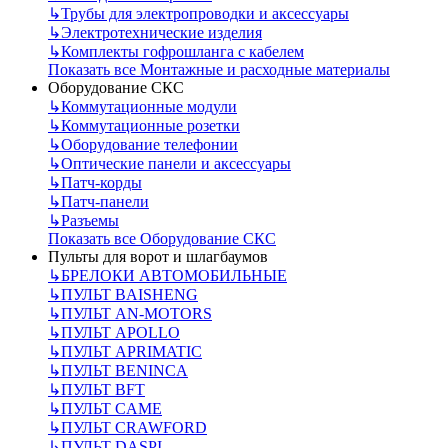
↳
Трубы для электропроводки и аксессуары
↳
Электротехнические изделия
↳
Комплекты гофрошланга с кабелем
Показать все Монтажные и расходные материалы
Оборудование СКС
↳
Коммутационные модули
↳
Коммутационные розетки
↳
Оборудование телефонии
↳
Оптические панели и аксессуары
↳
Патч-корды
↳
Патч-панели
↳
Разъемы
Показать все Оборудование СКС
Пульты для ворот и шлагбаумов
↳
БРЕЛОКИ АВТОМОБИЛЬНЫЕ
↳
ПУЛЬТ BAISHENG
↳
ПУЛЬТ AN-MOTORS
↳
ПУЛЬТ APOLLO
↳
ПУЛЬТ APRIMATIC
↳
ПУЛЬТ BENINCA
↳
ПУЛЬТ BFT
↳
ПУЛЬТ CAME
↳
ПУЛЬТ CRAWFORD
↳
ПУЛЬТ DASPI