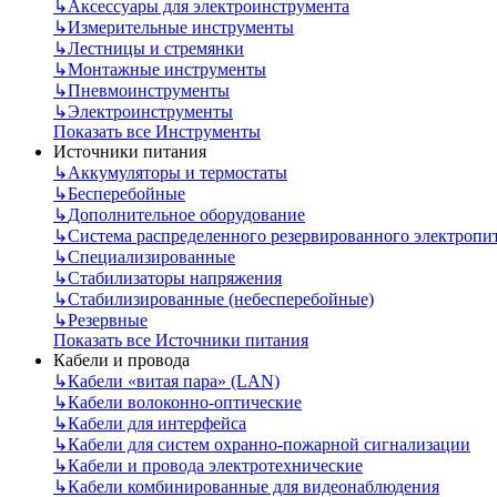
↳
Аксессуары для электроинструмента
↳
Измерительные инструменты
↳
Лестницы и стремянки
↳
Монтажные инструменты
↳
Пневмоинструменты
↳
Электроинструменты
Показать все Инструменты
Источники питания
↳
Аккумуляторы и термостаты
↳
Бесперебойные
↳
Дополнительное оборудование
↳
Система распределенного резервированного электропи
↳
Специализированные
↳
Стабилизаторы напряжения
↳
Стабилизированные (небесперебойные)
↳
Резервные
Показать все Источники питания
Кабели и провода
↳
Кабели «витая пара» (LAN)
↳
Кабели волоконно-оптические
↳
Кабели для интерфейса
↳
Кабели для систем охранно-пожарной сигнализации
↳
Кабели и провода электротехнические
↳
Кабели комбинированные для видеонаблюдения