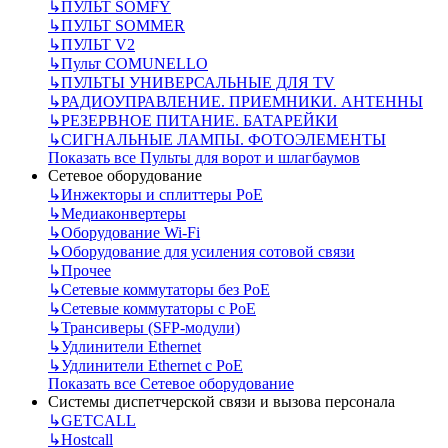
↳
ПУЛЬТ SOMFY
↳
ПУЛЬТ SOMMER
↳
ПУЛЬТ V2
↳
Пульт СOMUNELLO
↳
ПУЛЬТЫ УНИВЕРСАЛЬНЫЕ ДЛЯ TV
↳
РАДИОУПРАВЛЕНИЕ. ПРИЕМНИКИ. АНТЕННЫ
↳
РЕЗЕРВНОЕ ПИТАНИЕ. БАТАРЕЙКИ
↳
СИГНАЛЬНЫЕ ЛАМПЫ. ФОТОЭЛЕМЕНТЫ
Показать все Пульты для ворот и шлагбаумов
Сетевое оборудование
↳
Инжекторы и сплиттеры РоЕ
↳
Медиаконвертеры
↳
Оборудование Wi-Fi
↳
Оборудование для усиления сотовой связи
↳
Прочее
↳
Сетевые коммутаторы без РоЕ
↳
Сетевые коммутаторы с РоЕ
↳
Трансиверы (SFP-модули)
↳
Удлинители Ethernet
↳
Удлинители Ethernet с PoE
Показать все Сетевое оборудование
Системы диспетчерской связи и вызова персонала
↳
GETCALL
↳
Hostcall