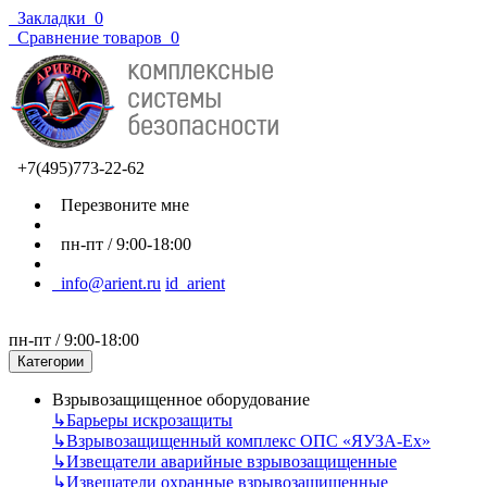
Закладки
0
Сравнение товаров
0
+7(495)773-22-62
Перезвоните мне
пн-пт / 9:00-18:00
info@arient.ru
id_arient
пн-пт / 9:00-18:00
Категории
Взрывозащищенное оборудование
↳
Барьеры искрозащиты
↳
Взрывозащищенный комплекс ОПС «ЯУЗА-Ех»
↳
Извещатели аварийные взрывозащищенные
↳
Извещатели охранные взрывозащищенные