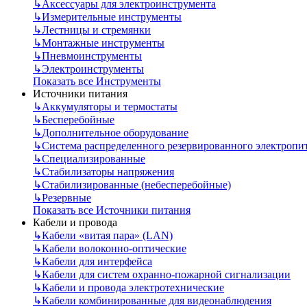
↳
Аксессуары для электроинструмента
↳
Измерительные инструменты
↳
Лестницы и стремянки
↳
Монтажные инструменты
↳
Пневмоинструменты
↳
Электроинструменты
Показать все Инструменты
Источники питания
↳
Аккумуляторы и термостаты
↳
Бесперебойные
↳
Дополнительное оборудование
↳
Система распределенного резервированного электропи
↳
Специализированные
↳
Стабилизаторы напряжения
↳
Стабилизированные (небесперебойные)
↳
Резервные
Показать все Источники питания
Кабели и провода
↳
Кабели «витая пара» (LAN)
↳
Кабели волоконно-оптические
↳
Кабели для интерфейса
↳
Кабели для систем охранно-пожарной сигнализации
↳
Кабели и провода электротехнические
↳
Кабели комбинированные для видеонаблюдения