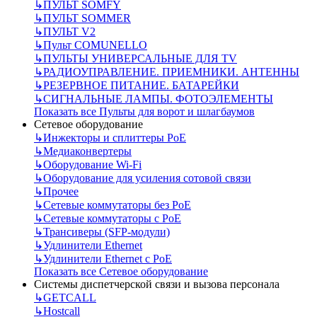
↳
ПУЛЬТ SOMFY
↳
ПУЛЬТ SOMMER
↳
ПУЛЬТ V2
↳
Пульт СOMUNELLO
↳
ПУЛЬТЫ УНИВЕРСАЛЬНЫЕ ДЛЯ TV
↳
РАДИОУПРАВЛЕНИЕ. ПРИЕМНИКИ. АНТЕННЫ
↳
РЕЗЕРВНОЕ ПИТАНИЕ. БАТАРЕЙКИ
↳
СИГНАЛЬНЫЕ ЛАМПЫ. ФОТОЭЛЕМЕНТЫ
Показать все Пульты для ворот и шлагбаумов
Сетевое оборудование
↳
Инжекторы и сплиттеры РоЕ
↳
Медиаконвертеры
↳
Оборудование Wi-Fi
↳
Оборудование для усиления сотовой связи
↳
Прочее
↳
Сетевые коммутаторы без РоЕ
↳
Сетевые коммутаторы с РоЕ
↳
Трансиверы (SFP-модули)
↳
Удлинители Ethernet
↳
Удлинители Ethernet с PoE
Показать все Сетевое оборудование
Системы диспетчерской связи и вызова персонала
↳
GETCALL
↳
Hostcall