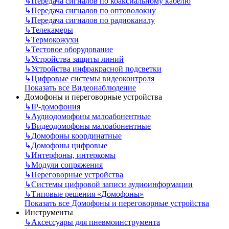
↳
Передача сигналов по коаксиальному кабелю
↳
Передача сигналов по оптоволокну
↳
Передача сигналов по радиоканалу
↳
Телекамеры
↳
Термокожухи
↳
Тестовое оборудование
↳
Устройства защиты линий
↳
Устройства инфракрасной подсветки
↳
Цифровые системы видеоконтроля
Показать все Видеонаблюдение
Домофоны и переговорные устройства
↳
IP-домофония
↳
Аудиодомофоны малоабонентные
↳
Видеодомофоны малоабонентные
↳
Домофоны координатные
↳
Домофоны цифровые
↳
Интерфоны, интеркомы
↳
Модули сопряжения
↳
Переговорные устройства
↳
Системы цифровой записи аудиоинформации
↳
Типовые решения «Домофоны»
Показать все Домофоны и переговорные устройства
Инструменты
↳
Аксессуары для пневмоинструмента