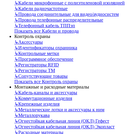
↳
Кабели микрофонные с полиэтиленовой изоляцией
↳
Кабели радиочастотные
↳
Провода соединительные для видео/аудиосистем
↳
Провода телефонные распределительные
↳
Телефонный кабель ТППэп
Показать все Кабели и провода
Контроль охраны
↳
Аксессуары
↳
Идентификаторы охранника
↳
Контрольные метки
↳
Программное обеспечение
↳
Регистраторы RFID
↳
Регистраторы ТМ
↳
Сопутствующие товары
Показать все Контроль охраны
Монтажные и расходные материалы
↳
Кабель-каналы и аксессуары
↳
Коммутационные изделия
↳
Крепежные изделия
↳
Металлические лотки и аксессуары к ним
↳
Металлорукава
↳
Огнестойкая кабельная линия (ОКЛ) Гефест
↳
Огнестойкая кабельная линия (ОКЛ) Экопласт
↳
Расходные материалы