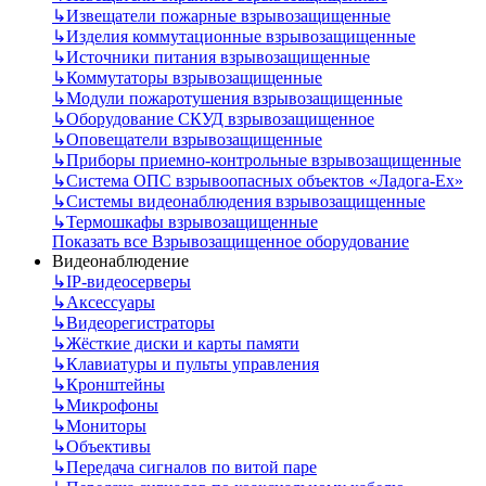
↳
Извещатели пожарные взрывозащищенные
↳
Изделия коммутационные взрывозащищенные
↳
Источники питания взрывозащищенные
↳
Коммутаторы взрывозащищенные
↳
Модули пожаротушения взрывозащищенные
↳
Оборудование СКУД взрывозащищенное
↳
Оповещатели взрывозащищенные
↳
Приборы приемно-контрольные взрывозащищенные
↳
Система ОПС взрывоопасных объектов «Ладога-Ex»
↳
Системы видеонаблюдения взрывозащищенные
↳
Термошкафы взрывозащищенные
Показать все Взрывозащищенное оборудование
Видеонаблюдение
↳
IP-видеосерверы
↳
Аксессуары
↳
Видеорегистраторы
↳
Жёсткие диски и карты памяти
↳
Клавиатуры и пульты управления
↳
Кронштейны
↳
Микрофоны
↳
Мониторы
↳
Объективы
↳
Передача сигналов по витой паре