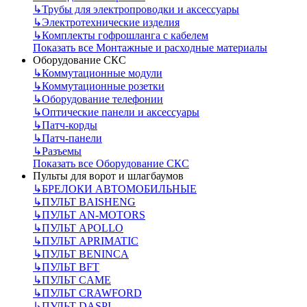
↳
Трубы для электропроводки и аксессуары
↳
Электротехнические изделия
↳
Комплекты гофрошланга с кабелем
Показать все Монтажные и расходные материалы
Оборудование СКС
↳
Коммутационные модули
↳
Коммутационные розетки
↳
Оборудование телефонии
↳
Оптические панели и аксессуары
↳
Патч-корды
↳
Патч-панели
↳
Разъемы
Показать все Оборудование СКС
Пульты для ворот и шлагбаумов
↳
БРЕЛОКИ АВТОМОБИЛЬНЫЕ
↳
ПУЛЬТ BAISHENG
↳
ПУЛЬТ AN-MOTORS
↳
ПУЛЬТ APOLLO
↳
ПУЛЬТ APRIMATIC
↳
ПУЛЬТ BENINCA
↳
ПУЛЬТ BFT
↳
ПУЛЬТ CAME
↳
ПУЛЬТ CRAWFORD
↳
ПУЛЬТ DASPI