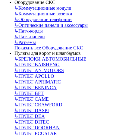
Оборудование СКС
↳
Коммутационные модули
↳
Коммутационные розетки
↳
Оборудование телефонии
↳
Оптические панели и аксессуары
↳
Патч-корды
↳
Патч-панели
↳
Разъемы
Показать все Оборудование СКС
Пульты для ворот и шлагбаумов
↳
БРЕЛОКИ АВТОМОБИЛЬНЫЕ
↳
ПУЛЬТ BAISHENG
↳
ПУЛЬТ AN-MOTORS
↳
ПУЛЬТ APOLLO
↳
ПУЛЬТ APRIMATIC
↳
ПУЛЬТ BENINCA
↳
ПУЛЬТ BFT
↳
ПУЛЬТ CAME
↳
ПУЛЬТ CRAWFORD
↳
ПУЛЬТ DASPI
↳
ПУЛЬТ DEA
↳
ПУЛЬТ DITEC
↳
ПУЛЬТ DOORHAN
↳
ПУЛЬТ ECOSTAR