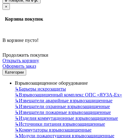
0
товаров,
на
0 р.
×
Корзина покупок
В корзине пусто!
Продолжить покупки
Открыть корзину
Оформить заказ
Категории
Взрывозащищенное оборудование
↳
Барьеры искрозащиты
↳
Взрывозащищенный комплекс ОПС «ЯУЗА-Ех»
↳
Извещатели аварийные взрывозащищенные
↳
Извещатели охранные взрывозащищенные
↳
Извещатели пожарные взрывозащищенные
↳
Изделия коммутационные взрывозащищенные
↳
Источники питания взрывозащищенные
↳
Коммутаторы взрывозащищенные
↳
Модули пожаротушения взрывозащищенные