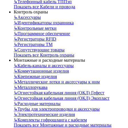
↳
Телефонный кабель ТППэп
Показать все Кабели и провода
Контроль охраны
↳
Аксессуары
↳
Идентификаторы охранника
↳
Контрольные метки
↳
Программное обеспечение
↳
Регистраторы RFID
↳
Регистраторы ТМ
↳
Сопутствующие товары
Показать все Контроль охраны
Монтажные и расходные материалы
↳
Кабель-каналы и аксессуары
↳
Коммутационные изделия
↳
Крепежные изделия
↳
Металлические лотки и аксессуары к ним
↳
Металлорукава
↳
Огнестойкая кабельная линия (ОКЛ) Гефест
↳
Огнестойкая кабельная линия (ОКЛ) Экопласт
↳
Расходные материалы
↳
Трубы для электропроводки и аксессуары
↳
Электротехнические изделия
↳
Комплекты гофрошланга с кабелем
Показать все Монтажные и расходные материалы