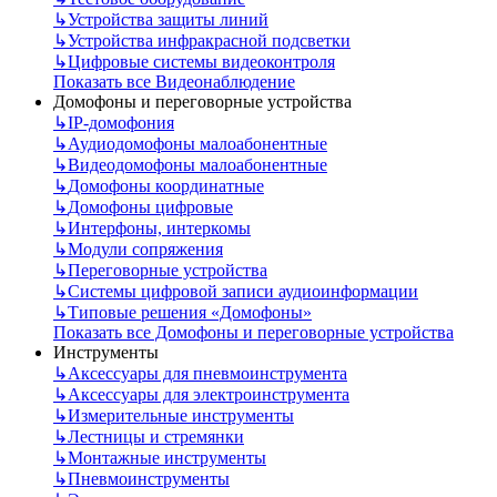
↳
Устройства защиты линий
↳
Устройства инфракрасной подсветки
↳
Цифровые системы видеоконтроля
Показать все Видеонаблюдение
Домофоны и переговорные устройства
↳
IP-домофония
↳
Аудиодомофоны малоабонентные
↳
Видеодомофоны малоабонентные
↳
Домофоны координатные
↳
Домофоны цифровые
↳
Интерфоны, интеркомы
↳
Модули сопряжения
↳
Переговорные устройства
↳
Системы цифровой записи аудиоинформации
↳
Типовые решения «Домофоны»
Показать все Домофоны и переговорные устройства
Инструменты
↳
Аксессуары для пневмоинструмента
↳
Аксессуары для электроинструмента
↳
Измерительные инструменты
↳
Лестницы и стремянки
↳
Монтажные инструменты
↳
Пневмоинструменты