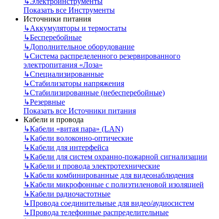
↳
Электроинструменты
Показать все Инструменты
Источники питания
↳
Аккумуляторы и термостаты
↳
Бесперебойные
↳
Дополнительное оборудование
↳
Система распределенного резервированного
электропитания «Лоза»
↳
Специализированные
↳
Стабилизаторы напряжения
↳
Стабилизированные (небесперебойные)
↳
Резервные
Показать все Источники питания
Кабели и провода
↳
Кабели «витая пара» (LAN)
↳
Кабели волоконно-оптические
↳
Кабели для интерфейса
↳
Кабели для систем охранно-пожарной сигнализации
↳
Кабели и провода электротехнические
↳
Кабели комбинированные для видеонаблюдения
↳
Кабели микрофонные с полиэтиленовой изоляцией
↳
Кабели радиочастотные
↳
Провода соединительные для видео/аудиосистем
↳
Провода телефонные распределительные