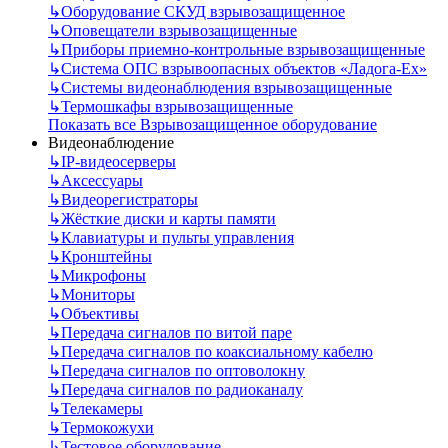
↳
Оборудование СКУД взрывозащищенное
↳
Оповещатели взрывозащищенные
↳
Приборы приемно-контрольные взрывозащищенные
↳
Система ОПС взрывоопасных объектов «Ладога-Ex»
↳
Системы видеонаблюдения взрывозащищенные
↳
Термошкафы взрывозащищенные
Показать все Взрывозащищенное оборудование
Видеонаблюдение
↳
IP-видеосерверы
↳
Аксессуары
↳
Видеорегистраторы
↳
Жёсткие диски и карты памяти
↳
Клавиатуры и пульты управления
↳
Кронштейны
↳
Микрофоны
↳
Мониторы
↳
Объективы
↳
Передача сигналов по витой паре
↳
Передача сигналов по коаксиальному кабелю
↳
Передача сигналов по оптоволокну
↳
Передача сигналов по радиоканалу
↳
Телекамеры
↳
Термокожухи
↳
Тестовое оборудование