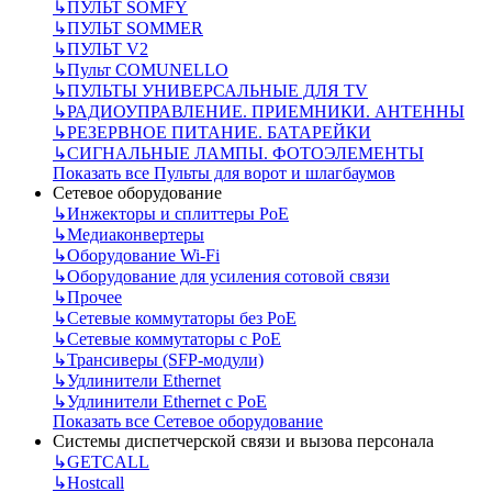
↳
ПУЛЬТ SOMFY
↳
ПУЛЬТ SOMMER
↳
ПУЛЬТ V2
↳
Пульт СOMUNELLO
↳
ПУЛЬТЫ УНИВЕРСАЛЬНЫЕ ДЛЯ TV
↳
РАДИОУПРАВЛЕНИЕ. ПРИЕМНИКИ. АНТЕННЫ
↳
РЕЗЕРВНОЕ ПИТАНИЕ. БАТАРЕЙКИ
↳
СИГНАЛЬНЫЕ ЛАМПЫ. ФОТОЭЛЕМЕНТЫ
Показать все Пульты для ворот и шлагбаумов
Сетевое оборудование
↳
Инжекторы и сплиттеры РоЕ
↳
Медиаконвертеры
↳
Оборудование Wi-Fi
↳
Оборудование для усиления сотовой связи
↳
Прочее
↳
Сетевые коммутаторы без РоЕ
↳
Сетевые коммутаторы с РоЕ
↳
Трансиверы (SFP-модули)
↳
Удлинители Ethernet
↳
Удлинители Ethernet с PoE
Показать все Сетевое оборудование
Системы диспетчерской связи и вызова персонала
↳
GETCALL
↳
Hostcall