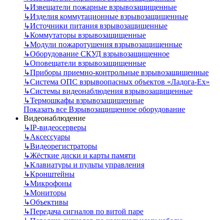
↳
Извещатели пожарные взрывозащищенные
↳
Изделия коммутационные взрывозащищенные
↳
Источники питания взрывозащищенные
↳
Коммутаторы взрывозащищенные
↳
Модули пожаротушения взрывозащищенные
↳
Оборудование СКУД взрывозащищенное
↳
Оповещатели взрывозащищенные
↳
Приборы приемно-контрольные взрывозащищенные
↳
Система ОПС взрывоопасных объектов «Ладога-Ex»
↳
Системы видеонаблюдения взрывозащищенные
↳
Термошкафы взрывозащищенные
Показать все Взрывозащищенное оборудование
Видеонаблюдение
↳
IP-видеосерверы
↳
Аксессуары
↳
Видеорегистраторы
↳
Жёсткие диски и карты памяти
↳
Клавиатуры и пульты управления
↳
Кронштейны
↳
Микрофоны
↳
Мониторы
↳
Объективы
↳
Передача сигналов по витой паре