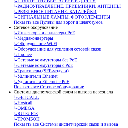
↳
ПУЛЬТЫ УНИВЕРСАЛЬНЫЕ ДЛЯ TV
↳
РАДИОУПРАВЛЕНИЕ. ПРИЕМНИКИ. АНТЕННЫ
↳
РЕЗЕРВНОЕ ПИТАНИЕ. БАТАРЕЙКИ
↳
СИГНАЛЬНЫЕ ЛАМПЫ. ФОТОЭЛЕМЕНТЫ
Показать все Пульты для ворот и шлагбаумов
Сетевое оборудование
↳
Инжекторы и сплиттеры РоЕ
↳
Медиаконвертеры
↳
Оборудование Wi-Fi
↳
Оборудование для усиления сотовой связи
↳
Прочее
↳
Сетевые коммутаторы без РоЕ
↳
Сетевые коммутаторы с РоЕ
↳
Трансиверы (SFP-модули)
↳
Удлинители Ethernet
↳
Удлинители Ethernet с PoE
Показать все Сетевое оборудование
Системы диспетчерской связи и вызова персонала
↳
GETCALL
↳
Hostcall
↳
OMEGA
↳
RU БЛЮЗ
↳
ТРОМБОН
Показать все Системы диспетчерской связи и вызова