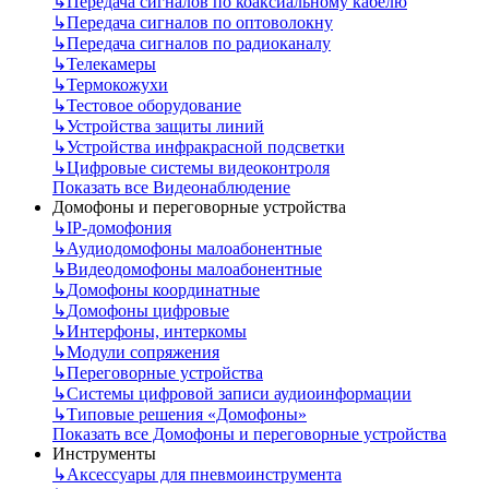
↳
Передача сигналов по коаксиальному кабелю
↳
Передача сигналов по оптоволокну
↳
Передача сигналов по радиоканалу
↳
Телекамеры
↳
Термокожухи
↳
Тестовое оборудование
↳
Устройства защиты линий
↳
Устройства инфракрасной подсветки
↳
Цифровые системы видеоконтроля
Показать все Видеонаблюдение
Домофоны и переговорные устройства
↳
IP-домофония
↳
Аудиодомофоны малоабонентные
↳
Видеодомофоны малоабонентные
↳
Домофоны координатные
↳
Домофоны цифровые
↳
Интерфоны, интеркомы
↳
Модули сопряжения
↳
Переговорные устройства
↳
Системы цифровой записи аудиоинформации
↳
Типовые решения «Домофоны»
Показать все Домофоны и переговорные устройства
Инструменты
↳
Аксессуары для пневмоинструмента