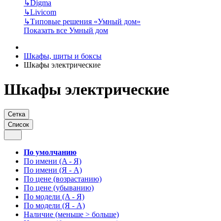
↳
Digma
↳
Livicom
↳
Типовые решения «Умный дом»
Показать все Умный дом
Шкафы, щиты и боксы
Шкафы электрические
Шкафы электрические
Сетка
Список
По умолчанию
По имени (A - Я)
По имени (Я - A)
По цене (возрастанию)
По цене (убыванию)
По модели (A - Я)
По модели (Я - A)
Наличие (меньше > больше)