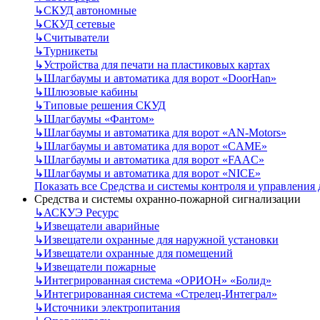
↳
СКУД автономные
↳
СКУД сетевые
↳
Считыватели
↳
Турникеты
↳
Устройства для печати на пластиковых картах
↳
Шлагбаумы и автоматика для ворот «DoorHan»
↳
Шлюзовые кабины
↳
Типовые решения СКУД
↳
Шлагбаумы «Фантом»
↳
Шлагбаумы и автоматика для ворот «AN-Motors»
↳
Шлагбаумы и автоматика для ворот «CAME»
↳
Шлагбаумы и автоматика для ворот «FAAC»
↳
Шлагбаумы и автоматика для ворот «NICE»
Показать все Средства и системы контроля и управления
Средства и системы охранно-пожарной сигнализации
↳
АСКУЭ Ресурс
↳
Извещатели аварийные
↳
Извещатели охранные для наружной установки
↳
Извещатели охранные для помещений
↳
Извещатели пожарные
↳
Интегрированная система «ОРИОН» «Болид»
↳
Интегрированная система «Стрелец-Интеграл»
↳
Источники электропитания