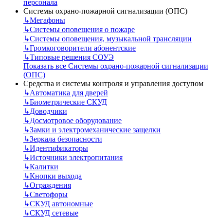
персонала
Системы охрано-пожарной сигнализации (ОПС)
↳
Мегафоны
↳
Системы оповещения о пожаре
↳
Системы оповещения, музыкальной трансляции
↳
Громкоговорители абонентские
↳
Типовые решения СОУЭ
Показать все Системы охрано-пожарной сигнализации
(ОПС)
Средства и системы контроля и управления доступом
↳
Автоматика для дверей
↳
Биометрические СКУД
↳
Доводчики
↳
Досмотровое оборудование
↳
Замки и электромеханические защелки
↳
Зеркала безопасности
↳
Идентификаторы
↳
Источники электропитания
↳
Калитки
↳
Кнопки выхода
↳
Ограждения
↳
Светофоры
↳
СКУД автономные
↳
СКУД сетевые