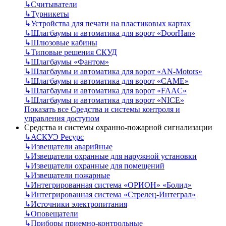
↳
Считыватели
↳
Турникеты
↳
Устройства для печати на пластиковых картах
↳
Шлагбаумы и автоматика для ворот «DoorHan»
↳
Шлюзовые кабины
↳
Типовые решения СКУД
↳
Шлагбаумы «Фантом»
↳
Шлагбаумы и автоматика для ворот «AN-Motors»
↳
Шлагбаумы и автоматика для ворот «CAME»
↳
Шлагбаумы и автоматика для ворот «FAAC»
↳
Шлагбаумы и автоматика для ворот «NICE»
Показать все Средства и системы контроля и
управления доступом
Средства и системы охранно-пожарной сигнализации
↳
АСКУЭ Ресурс
↳
Извещатели аварийные
↳
Извещатели охранные для наружной установки
↳
Извещатели охранные для помещений
↳
Извещатели пожарные
↳
Интегрированная система «ОРИОН» «Болид»
↳
Интегрированная система «Стрелец-Интеграл»
↳
Источники электропитания
↳
Оповещатели
↳
Приборы приемно-контрольные