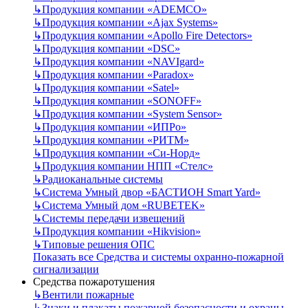
↳
Продукция компании «ADEMCO»
↳
Продукция компании «Ajax Systems»
↳
Продукция компании «Apollo Fire Detectors»
↳
Продукция компании «DSC»
↳
Продукция компании «NAVIgard»
↳
Продукция компании «Paradox»
↳
Продукция компании «Satel»
↳
Продукция компании «SONOFF»
↳
Продукция компании «System Sensor»
↳
Продукция компании «ИПРо»
↳
Продукция компании «РИТМ»
↳
Продукция компании «Си-Норд»
↳
Продукция компании НПП «Стелс»
↳
Радиоканальные системы
↳
Система Умный двор «БАСТИОН Smart Yard»
↳
Система Умный дом «RUBETEK»
↳
Системы передачи извещений
↳
Продукция компании «Hikvision»
↳
Типовые решения ОПС
Показать все Средства и системы охранно-пожарной
сигнализации
Средства пожаротушения
↳
Вентили пожарные
↳
Знаки и плакаты пожарной безопасности и охраны