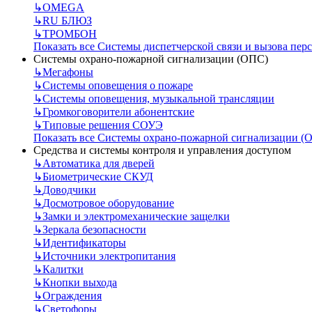
↳
OMEGA
↳
RU БЛЮЗ
↳
ТРОМБОН
Показать все Системы диспетчерской связи и вызова пер
Системы охрано-пожарной сигнализации (ОПС)
↳
Мегафоны
↳
Системы оповещения о пожаре
↳
Системы оповещения, музыкальной трансляции
↳
Громкоговорители абонентские
↳
Типовые решения СОУЭ
Показать все Системы охрано-пожарной сигнализации (
Средства и системы контроля и управления доступом
↳
Автоматика для дверей
↳
Биометрические СКУД
↳
Доводчики
↳
Досмотровое оборудование
↳
Замки и электромеханические защелки
↳
Зеркала безопасности
↳
Идентификаторы
↳
Источники электропитания
↳
Калитки
↳
Кнопки выхода
↳
Ограждения
↳
Светофоры