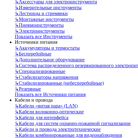
↳
Аксессуары для электроинструмента
↳
Измерительные инструменты
↳
Лестницы и стремянки
↳
Монтажные инструменты
↳
Пневмоинструменты
↳
Электроинструменты
Показать все Инструменты
Источники питания
↳
Аккумуляторы и термостаты
↳
Бесперебойные
↳
Дополнительное оборудование
↳
Система распределенного резервированного электропи
↳
Специализированные
↳
Стабилизаторы напряжения
↳
Стабилизированные (небесперебойные)
↳
Резервные
Показать все Источники питания
Кабели и провода
↳
Кабели «витая пара» (LAN)
↳
Кабели волоконно-оптические
↳
Кабели для интерфейса
↳
Кабели для систем охранно-пожарной сигнализации
↳
Кабели и провода электротехнические
↳
Кабели комбинированные для видеонаблюдения