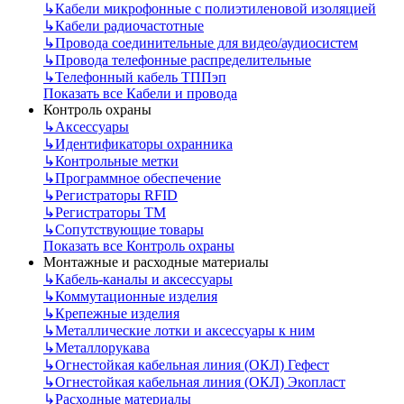
↳
Кабели микрофонные с полиэтиленовой изоляцией
↳
Кабели радиочастотные
↳
Провода соединительные для видео/аудиосистем
↳
Провода телефонные распределительные
↳
Телефонный кабель ТППэп
Показать все Кабели и провода
Контроль охраны
↳
Аксессуары
↳
Идентификаторы охранника
↳
Контрольные метки
↳
Программное обеспечение
↳
Регистраторы RFID
↳
Регистраторы ТМ
↳
Сопутствующие товары
Показать все Контроль охраны
Монтажные и расходные материалы
↳
Кабель-каналы и аксессуары
↳
Коммутационные изделия
↳
Крепежные изделия
↳
Металлические лотки и аксессуары к ним
↳
Металлорукава
↳
Огнестойкая кабельная линия (ОКЛ) Гефест
↳
Огнестойкая кабельная линия (ОКЛ) Экопласт
↳
Расходные материалы