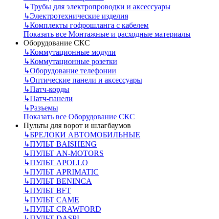
↳
Трубы для электропроводки и аксессуары
↳
Электротехнические изделия
↳
Комплекты гофрошланга с кабелем
Показать все Монтажные и расходные материалы
Оборудование СКС
↳
Коммутационные модули
↳
Коммутационные розетки
↳
Оборудование телефонии
↳
Оптические панели и аксессуары
↳
Патч-корды
↳
Патч-панели
↳
Разъемы
Показать все Оборудование СКС
Пульты для ворот и шлагбаумов
↳
БРЕЛОКИ АВТОМОБИЛЬНЫЕ
↳
ПУЛЬТ BAISHENG
↳
ПУЛЬТ AN-MOTORS
↳
ПУЛЬТ APOLLO
↳
ПУЛЬТ APRIMATIC
↳
ПУЛЬТ BENINCA
↳
ПУЛЬТ BFT
↳
ПУЛЬТ CAME
↳
ПУЛЬТ CRAWFORD
↳
ПУЛЬТ DASPI