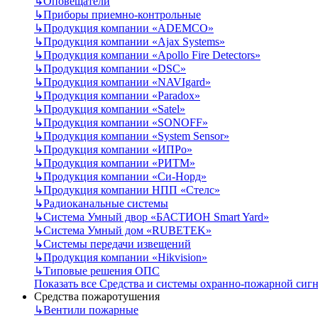
↳
Оповещатели
↳
Приборы приемно-контрольные
↳
Продукция компании «ADEMCO»
↳
Продукция компании «Ajax Systems»
↳
Продукция компании «Apollo Fire Detectors»
↳
Продукция компании «DSC»
↳
Продукция компании «NAVIgard»
↳
Продукция компании «Paradox»
↳
Продукция компании «Satel»
↳
Продукция компании «SONOFF»
↳
Продукция компании «System Sensor»
↳
Продукция компании «ИПРо»
↳
Продукция компании «РИТМ»
↳
Продукция компании «Си-Норд»
↳
Продукция компании НПП «Стелс»
↳
Радиоканальные системы
↳
Система Умный двор «БАСТИОН Smart Yard»
↳
Система Умный дом «RUBETEK»
↳
Системы передачи извещений
↳
Продукция компании «Hikvision»
↳
Типовые решения ОПС
Показать все Средства и системы охранно-пожарной сиг
Средства пожаротушения
↳
Вентили пожарные