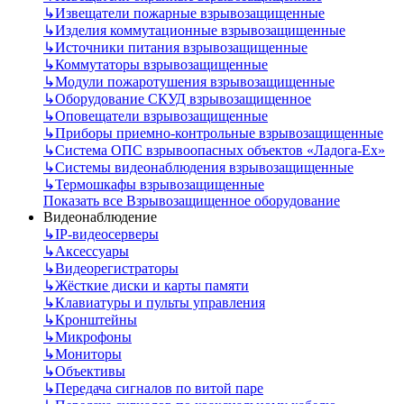
↳
Извещатели пожарные взрывозащищенные
↳
Изделия коммутационные взрывозащищенные
↳
Источники питания взрывозащищенные
↳
Коммутаторы взрывозащищенные
↳
Модули пожаротушения взрывозащищенные
↳
Оборудование СКУД взрывозащищенное
↳
Оповещатели взрывозащищенные
↳
Приборы приемно-контрольные взрывозащищенные
↳
Система ОПС взрывоопасных объектов «Ладога-Ex»
↳
Системы видеонаблюдения взрывозащищенные
↳
Термошкафы взрывозащищенные
Показать все Взрывозащищенное оборудование
Видеонаблюдение
↳
IP-видеосерверы
↳
Аксессуары
↳
Видеорегистраторы
↳
Жёсткие диски и карты памяти
↳
Клавиатуры и пульты управления
↳
Кронштейны
↳
Микрофоны
↳
Мониторы
↳
Объективы
↳
Передача сигналов по витой паре