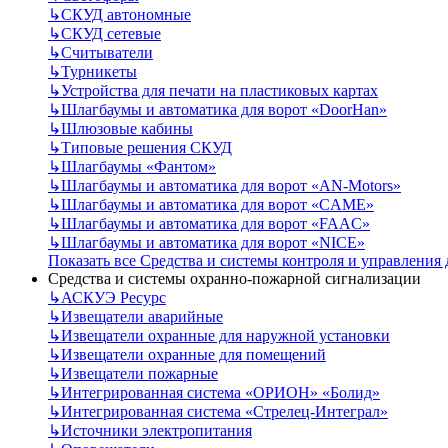
↳
СКУД автономные
↳
СКУД сетевые
↳
Считыватели
↳
Турникеты
↳
Устройства для печати на пластиковых картах
↳
Шлагбаумы и автоматика для ворот «DoorHan»
↳
Шлюзовые кабины
↳
Типовые решения СКУД
↳
Шлагбаумы «Фантом»
↳
Шлагбаумы и автоматика для ворот «AN-Motors»
↳
Шлагбаумы и автоматика для ворот «CAME»
↳
Шлагбаумы и автоматика для ворот «FAAC»
↳
Шлагбаумы и автоматика для ворот «NICE»
Показать все Средства и системы контроля и управления
Средства и системы охранно-пожарной сигнализации
↳
АСКУЭ Ресурс
↳
Извещатели аварийные
↳
Извещатели охранные для наружной установки
↳
Извещатели охранные для помещений
↳
Извещатели пожарные
↳
Интегрированная система «ОРИОН» «Болид»
↳
Интегрированная система «Стрелец-Интеграл»
↳
Источники электропитания