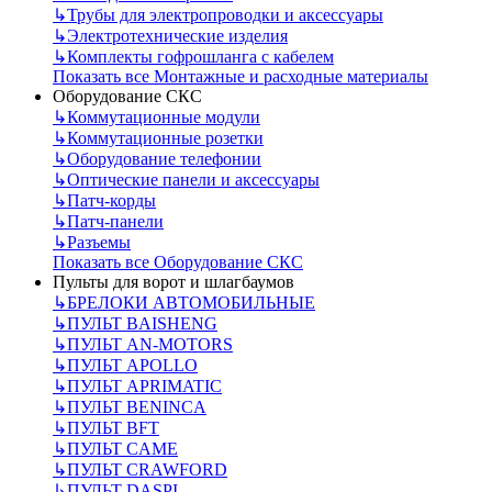
↳
Трубы для электропроводки и аксессуары
↳
Электротехнические изделия
↳
Комплекты гофрошланга с кабелем
Показать все Монтажные и расходные материалы
Оборудование СКС
↳
Коммутационные модули
↳
Коммутационные розетки
↳
Оборудование телефонии
↳
Оптические панели и аксессуары
↳
Патч-корды
↳
Патч-панели
↳
Разъемы
Показать все Оборудование СКС
Пульты для ворот и шлагбаумов
↳
БРЕЛОКИ АВТОМОБИЛЬНЫЕ
↳
ПУЛЬТ BAISHENG
↳
ПУЛЬТ AN-MOTORS
↳
ПУЛЬТ APOLLO
↳
ПУЛЬТ APRIMATIC
↳
ПУЛЬТ BENINCA
↳
ПУЛЬТ BFT
↳
ПУЛЬТ CAME
↳
ПУЛЬТ CRAWFORD
↳
ПУЛЬТ DASPI