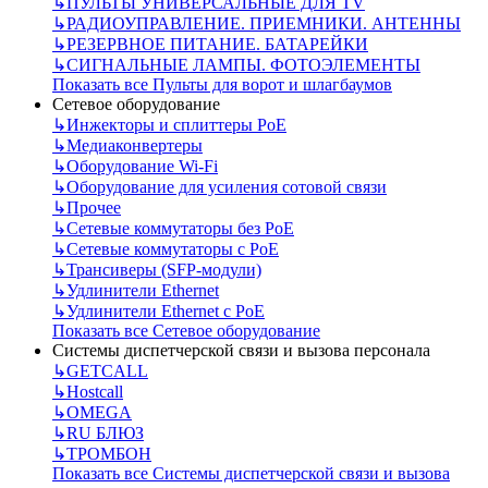
↳
ПУЛЬТЫ УНИВЕРСАЛЬНЫЕ ДЛЯ TV
↳
РАДИОУПРАВЛЕНИЕ. ПРИЕМНИКИ. АНТЕННЫ
↳
РЕЗЕРВНОЕ ПИТАНИЕ. БАТАРЕЙКИ
↳
СИГНАЛЬНЫЕ ЛАМПЫ. ФОТОЭЛЕМЕНТЫ
Показать все Пульты для ворот и шлагбаумов
Сетевое оборудование
↳
Инжекторы и сплиттеры РоЕ
↳
Медиаконвертеры
↳
Оборудование Wi-Fi
↳
Оборудование для усиления сотовой связи
↳
Прочее
↳
Сетевые коммутаторы без РоЕ
↳
Сетевые коммутаторы с РоЕ
↳
Трансиверы (SFP-модули)
↳
Удлинители Ethernet
↳
Удлинители Ethernet с PoE
Показать все Сетевое оборудование
Системы диспетчерской связи и вызова персонала
↳
GETCALL
↳
Hostcall
↳
OMEGA
↳
RU БЛЮЗ
↳
ТРОМБОН
Показать все Системы диспетчерской связи и вызова