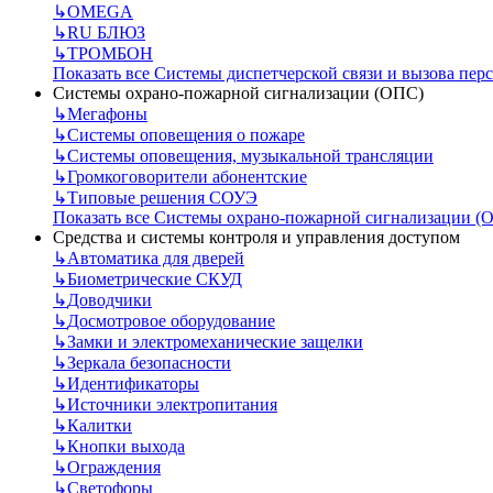
↳
OMEGA
↳
RU БЛЮЗ
↳
ТРОМБОН
Показать все Системы диспетчерской связи и вызова пер
Системы охрано-пожарной сигнализации (ОПС)
↳
Мегафоны
↳
Системы оповещения о пожаре
↳
Системы оповещения, музыкальной трансляции
↳
Громкоговорители абонентские
↳
Типовые решения СОУЭ
Показать все Системы охрано-пожарной сигнализации (
Средства и системы контроля и управления доступом
↳
Автоматика для дверей
↳
Биометрические СКУД
↳
Доводчики
↳
Досмотровое оборудование
↳
Замки и электромеханические защелки
↳
Зеркала безопасности
↳
Идентификаторы
↳
Источники электропитания
↳
Калитки
↳
Кнопки выхода
↳
Ограждения
↳
Светофоры