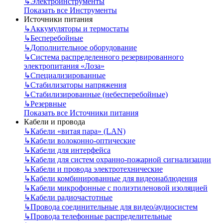
↳
Электроинструменты
Показать все Инструменты
Источники питания
↳
Аккумуляторы и термостаты
↳
Бесперебойные
↳
Дополнительное оборудование
↳
Система распределенного резервированного
электропитания «Лоза»
↳
Специализированные
↳
Стабилизаторы напряжения
↳
Стабилизированные (небесперебойные)
↳
Резервные
Показать все Источники питания
Кабели и провода
↳
Кабели «витая пара» (LAN)
↳
Кабели волоконно-оптические
↳
Кабели для интерфейса
↳
Кабели для систем охранно-пожарной сигнализации
↳
Кабели и провода электротехнические
↳
Кабели комбинированные для видеонаблюдения
↳
Кабели микрофонные с полиэтиленовой изоляцией
↳
Кабели радиочастотные
↳
Провода соединительные для видео/аудиосистем
↳
Провода телефонные распределительные