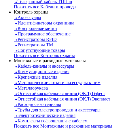
↳
Телефонный кабель ТППэп
Показать все Кабели и провода
Контроль охраны
↳
Аксессуары
↳
Идентификаторы охранника
↳
Контрольные метки
↳
Программное обеспечение
↳
Регистраторы RFID
↳
Регистраторы ТМ
↳
Сопутствующие товары
Показать все Контроль охраны
Монтажные и расходные материалы
↳
Кабель-каналы и аксессуары
↳
Коммутационные изделия
↳
Крепежные изделия
↳
Металлические лотки и аксессуары к ним
↳
Металлорукава
↳
Огнестойкая кабельная линия (ОКЛ) Гефест
↳
Огнестойкая кабельная линия (ОКЛ) Экопласт
↳
Расходные материалы
↳
Трубы для электропроводки и аксессуары
↳
Электротехнические изделия
↳
Комплекты гофрошланга с кабелем
Показать все Монтажные и расходные материалы