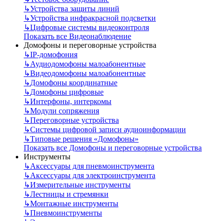
↳
Устройства защиты линий
↳
Устройства инфракрасной подсветки
↳
Цифровые системы видеоконтроля
Показать все Видеонаблюдение
Домофоны и переговорные устройства
↳
IP-домофония
↳
Аудиодомофоны малоабонентные
↳
Видеодомофоны малоабонентные
↳
Домофоны координатные
↳
Домофоны цифровые
↳
Интерфоны, интеркомы
↳
Модули сопряжения
↳
Переговорные устройства
↳
Системы цифровой записи аудиоинформации
↳
Типовые решения «Домофоны»
Показать все Домофоны и переговорные устройства
Инструменты
↳
Аксессуары для пневмоинструмента
↳
Аксессуары для электроинструмента
↳
Измерительные инструменты
↳
Лестницы и стремянки
↳
Монтажные инструменты
↳
Пневмоинструменты