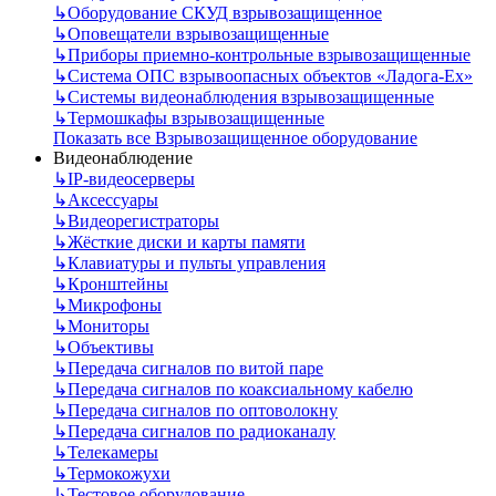
↳
Оборудование СКУД взрывозащищенное
↳
Оповещатели взрывозащищенные
↳
Приборы приемно-контрольные взрывозащищенные
↳
Система ОПС взрывоопасных объектов «Ладога-Ex»
↳
Системы видеонаблюдения взрывозащищенные
↳
Термошкафы взрывозащищенные
Показать все Взрывозащищенное оборудование
Видеонаблюдение
↳
IP-видеосерверы
↳
Аксессуары
↳
Видеорегистраторы
↳
Жёсткие диски и карты памяти
↳
Клавиатуры и пульты управления
↳
Кронштейны
↳
Микрофоны
↳
Мониторы
↳
Объективы
↳
Передача сигналов по витой паре
↳
Передача сигналов по коаксиальному кабелю
↳
Передача сигналов по оптоволокну
↳
Передача сигналов по радиоканалу
↳
Телекамеры
↳
Термокожухи
↳
Тестовое оборудование