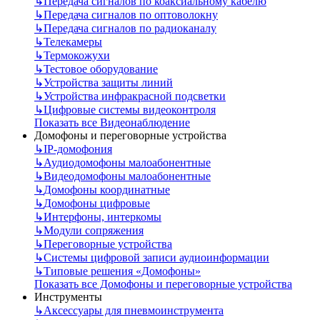
↳
Передача сигналов по коаксиальному кабелю
↳
Передача сигналов по оптоволокну
↳
Передача сигналов по радиоканалу
↳
Телекамеры
↳
Термокожухи
↳
Тестовое оборудование
↳
Устройства защиты линий
↳
Устройства инфракрасной подсветки
↳
Цифровые системы видеоконтроля
Показать все Видеонаблюдение
Домофоны и переговорные устройства
↳
IP-домофония
↳
Аудиодомофоны малоабонентные
↳
Видеодомофоны малоабонентные
↳
Домофоны координатные
↳
Домофоны цифровые
↳
Интерфоны, интеркомы
↳
Модули сопряжения
↳
Переговорные устройства
↳
Системы цифровой записи аудиоинформации
↳
Типовые решения «Домофоны»
Показать все Домофоны и переговорные устройства
Инструменты
↳
Аксессуары для пневмоинструмента