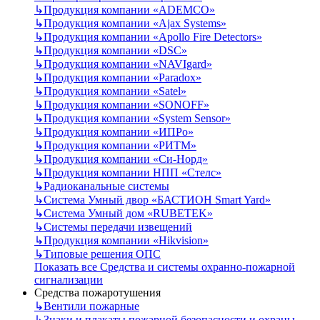
↳
Продукция компании «ADEMCO»
↳
Продукция компании «Ajax Systems»
↳
Продукция компании «Apollo Fire Detectors»
↳
Продукция компании «DSC»
↳
Продукция компании «NAVIgard»
↳
Продукция компании «Paradox»
↳
Продукция компании «Satel»
↳
Продукция компании «SONOFF»
↳
Продукция компании «System Sensor»
↳
Продукция компании «ИПРо»
↳
Продукция компании «РИТМ»
↳
Продукция компании «Си-Норд»
↳
Продукция компании НПП «Стелс»
↳
Радиоканальные системы
↳
Система Умный двор «БАСТИОН Smart Yard»
↳
Система Умный дом «RUBETEK»
↳
Системы передачи извещений
↳
Продукция компании «Hikvision»
↳
Типовые решения ОПС
Показать все Средства и системы охранно-пожарной
сигнализации
Средства пожаротушения
↳
Вентили пожарные
↳
Знаки и плакаты пожарной безопасности и охраны