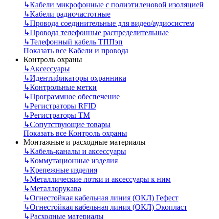
↳
Кабели микрофонные с полиэтиленовой изоляцией
↳
Кабели радиочастотные
↳
Провода соединительные для видео/аудиосистем
↳
Провода телефонные распределительные
↳
Телефонный кабель ТППэп
Показать все Кабели и провода
Контроль охраны
↳
Аксессуары
↳
Идентификаторы охранника
↳
Контрольные метки
↳
Программное обеспечение
↳
Регистраторы RFID
↳
Регистраторы ТМ
↳
Сопутствующие товары
Показать все Контроль охраны
Монтажные и расходные материалы
↳
Кабель-каналы и аксессуары
↳
Коммутационные изделия
↳
Крепежные изделия
↳
Металлические лотки и аксессуары к ним
↳
Металлорукава
↳
Огнестойкая кабельная линия (ОКЛ) Гефест
↳
Огнестойкая кабельная линия (ОКЛ) Экопласт
↳
Расходные материалы