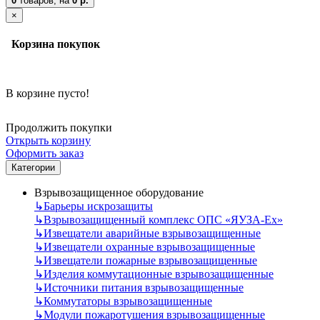
0
товаров,
на
0 р.
×
Корзина покупок
В корзине пусто!
Продолжить покупки
Открыть корзину
Оформить заказ
Категории
Взрывозащищенное оборудование
↳
Барьеры искрозащиты
↳
Взрывозащищенный комплекс ОПС «ЯУЗА-Ех»
↳
Извещатели аварийные взрывозащищенные
↳
Извещатели охранные взрывозащищенные
↳
Извещатели пожарные взрывозащищенные
↳
Изделия коммутационные взрывозащищенные
↳
Источники питания взрывозащищенные
↳
Коммутаторы взрывозащищенные
↳
Модули пожаротушения взрывозащищенные