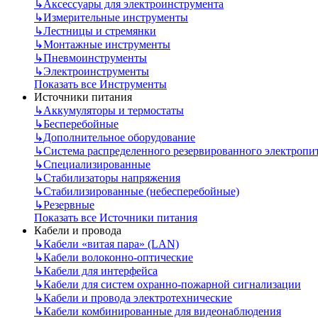
↳
Аксессуары для электроинструмента
↳
Измерительные инструменты
↳
Лестницы и стремянки
↳
Монтажные инструменты
↳
Пневмоинструменты
↳
Электроинструменты
Показать все Инструменты
Источники питания
↳
Аккумуляторы и термостаты
↳
Бесперебойные
↳
Дополнительное оборудование
↳
Система распределенного резервированного электропи
↳
Специализированные
↳
Стабилизаторы напряжения
↳
Стабилизированные (небесперебойные)
↳
Резервные
Показать все Источники питания
Кабели и провода
↳
Кабели «витая пара» (LAN)
↳
Кабели волоконно-оптические
↳
Кабели для интерфейса
↳
Кабели для систем охранно-пожарной сигнализации
↳
Кабели и провода электротехнические
↳
Кабели комбинированные для видеонаблюдения