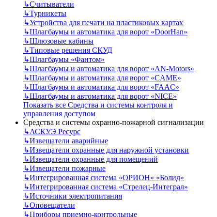
↳
Считыватели
↳
Турникеты
↳
Устройства для печати на пластиковых картах
↳
Шлагбаумы и автоматика для ворот «DoorHan»
↳
Шлюзовые кабины
↳
Типовые решения СКУД
↳
Шлагбаумы «Фантом»
↳
Шлагбаумы и автоматика для ворот «AN-Motors»
↳
Шлагбаумы и автоматика для ворот «CAME»
↳
Шлагбаумы и автоматика для ворот «FAAC»
↳
Шлагбаумы и автоматика для ворот «NICE»
Показать все Средства и системы контроля и
управления доступом
Средства и системы охранно-пожарной сигнализации
↳
АСКУЭ Ресурс
↳
Извещатели аварийные
↳
Извещатели охранные для наружной установки
↳
Извещатели охранные для помещений
↳
Извещатели пожарные
↳
Интегрированная система «ОРИОН» «Болид»
↳
Интегрированная система «Стрелец-Интеграл»
↳
Источники электропитания
↳
Оповещатели
↳
Приборы приемно-контрольные