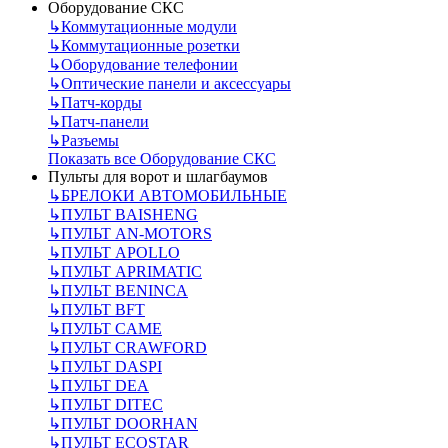
Оборудование СКС
↳
Коммутационные модули
↳
Коммутационные розетки
↳
Оборудование телефонии
↳
Оптические панели и аксессуары
↳
Патч-корды
↳
Патч-панели
↳
Разъемы
Показать все Оборудование СКС
Пульты для ворот и шлагбаумов
↳
БРЕЛОКИ АВТОМОБИЛЬНЫЕ
↳
ПУЛЬТ BAISHENG
↳
ПУЛЬТ AN-MOTORS
↳
ПУЛЬТ APOLLO
↳
ПУЛЬТ APRIMATIC
↳
ПУЛЬТ BENINCA
↳
ПУЛЬТ BFT
↳
ПУЛЬТ CAME
↳
ПУЛЬТ CRAWFORD
↳
ПУЛЬТ DASPI
↳
ПУЛЬТ DEA
↳
ПУЛЬТ DITEC
↳
ПУЛЬТ DOORHAN
↳
ПУЛЬТ ECOSTAR