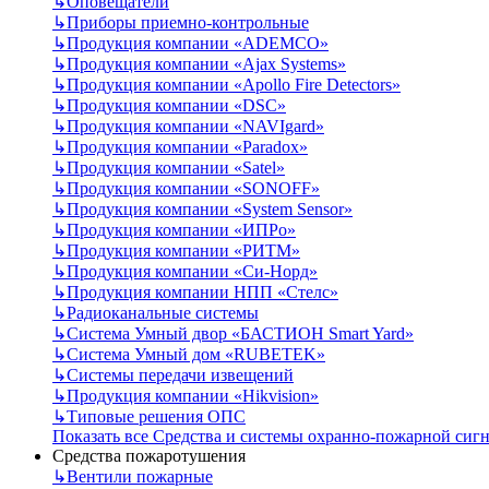
↳
Оповещатели
↳
Приборы приемно-контрольные
↳
Продукция компании «ADEMCO»
↳
Продукция компании «Ajax Systems»
↳
Продукция компании «Apollo Fire Detectors»
↳
Продукция компании «DSC»
↳
Продукция компании «NAVIgard»
↳
Продукция компании «Paradox»
↳
Продукция компании «Satel»
↳
Продукция компании «SONOFF»
↳
Продукция компании «System Sensor»
↳
Продукция компании «ИПРо»
↳
Продукция компании «РИТМ»
↳
Продукция компании «Си-Норд»
↳
Продукция компании НПП «Стелс»
↳
Радиоканальные системы
↳
Система Умный двор «БАСТИОН Smart Yard»
↳
Система Умный дом «RUBETEK»
↳
Системы передачи извещений
↳
Продукция компании «Hikvision»
↳
Типовые решения ОПС
Показать все Средства и системы охранно-пожарной сиг
Средства пожаротушения
↳
Вентили пожарные