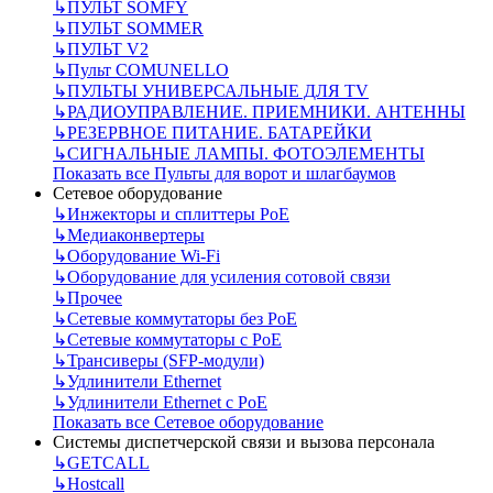
↳
ПУЛЬТ SOMFY
↳
ПУЛЬТ SOMMER
↳
ПУЛЬТ V2
↳
Пульт СOMUNELLO
↳
ПУЛЬТЫ УНИВЕРСАЛЬНЫЕ ДЛЯ TV
↳
РАДИОУПРАВЛЕНИЕ. ПРИЕМНИКИ. АНТЕННЫ
↳
РЕЗЕРВНОЕ ПИТАНИЕ. БАТАРЕЙКИ
↳
СИГНАЛЬНЫЕ ЛАМПЫ. ФОТОЭЛЕМЕНТЫ
Показать все Пульты для ворот и шлагбаумов
Сетевое оборудование
↳
Инжекторы и сплиттеры РоЕ
↳
Медиаконвертеры
↳
Оборудование Wi-Fi
↳
Оборудование для усиления сотовой связи
↳
Прочее
↳
Сетевые коммутаторы без РоЕ
↳
Сетевые коммутаторы с РоЕ
↳
Трансиверы (SFP-модули)
↳
Удлинители Ethernet
↳
Удлинители Ethernet с PoE
Показать все Сетевое оборудование
Системы диспетчерской связи и вызова персонала
↳
GETCALL
↳
Hostcall