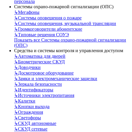
персонала
Системы охрано-пожарной сигнализации (ОПС)
↳
Мегафоны
↳
Системы оповещения о пожаре
↳
Системы оповещения, музыкальной трансляции
↳
Громкоговорители абонентские
↳
Типовые решения СОУЭ
Показать все Системы охрано-пожарной сигнализации
(ОПС)
Средства и системы контроля и управления доступом
↳
Автоматика для дверей
↳
Биометрические СКУД
↳
Доводчики
↳
Досмотровое оборудование
↳
Замки и электромеханические защелки
↳
Зеркала безопасности
↳
Идентификаторы
↳
Источники электропитания
↳
Калитки
↳
Кнопки выхода
↳
Ограждения
↳
Светофоры
↳
СКУД автономные
↳
СКУД сетевые