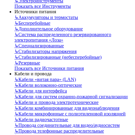
↳
Электроинструменты
Показать все Инструменты
Источники питания
↳
Аккумуляторы и термостаты
↳
Бесперебойные
↳
Дополнительное оборудование
↳
Система распределенного резервированного
электропитания «Лоза»
↳
Специализированные
↳
Стабилизаторы напряжения
↳
Стабилизированные (небесперебойные)
↳
Резервные
Показать все Источники питания
Кабели и провода
↳
Кабели «витая пара» (LAN)
↳
Кабели волоконно-оптические
↳
Кабели для интерфейса
↳
Кабели для систем охранно-пожарной сигнализации
↳
Кабели и провода электротехнические
↳
Кабели комбинированные для видеонаблюдения
↳
Кабели микрофонные с полиэтиленовой изоляцией
↳
Кабели радиочастотные
↳
Провода соединительные для видео/аудиосистем
↳
Провода телефонные распределительные