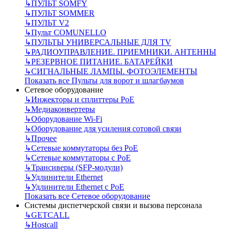
↳
ПУЛЬТ SOMFY
↳
ПУЛЬТ SOMMER
↳
ПУЛЬТ V2
↳
Пульт СOMUNELLO
↳
ПУЛЬТЫ УНИВЕРСАЛЬНЫЕ ДЛЯ TV
↳
РАДИОУПРАВЛЕНИЕ. ПРИЕМНИКИ. АНТЕННЫ
↳
РЕЗЕРВНОЕ ПИТАНИЕ. БАТАРЕЙКИ
↳
СИГНАЛЬНЫЕ ЛАМПЫ. ФОТОЭЛЕМЕНТЫ
Показать все Пульты для ворот и шлагбаумов
Сетевое оборудование
↳
Инжекторы и сплиттеры РоЕ
↳
Медиаконвертеры
↳
Оборудование Wi-Fi
↳
Оборудование для усиления сотовой связи
↳
Прочее
↳
Сетевые коммутаторы без РоЕ
↳
Сетевые коммутаторы с РоЕ
↳
Трансиверы (SFP-модули)
↳
Удлинители Ethernet
↳
Удлинители Ethernet с PoE
Показать все Сетевое оборудование
Системы диспетчерской связи и вызова персонала
↳
GETCALL
↳
Hostcall