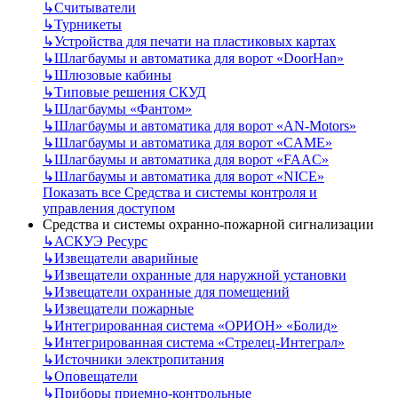
↳
Считыватели
↳
Турникеты
↳
Устройства для печати на пластиковых картах
↳
Шлагбаумы и автоматика для ворот «DoorHan»
↳
Шлюзовые кабины
↳
Типовые решения СКУД
↳
Шлагбаумы «Фантом»
↳
Шлагбаумы и автоматика для ворот «AN-Motors»
↳
Шлагбаумы и автоматика для ворот «CAME»
↳
Шлагбаумы и автоматика для ворот «FAAC»
↳
Шлагбаумы и автоматика для ворот «NICE»
Показать все Средства и системы контроля и
управления доступом
Средства и системы охранно-пожарной сигнализации
↳
АСКУЭ Ресурс
↳
Извещатели аварийные
↳
Извещатели охранные для наружной установки
↳
Извещатели охранные для помещений
↳
Извещатели пожарные
↳
Интегрированная система «ОРИОН» «Болид»
↳
Интегрированная система «Стрелец-Интеграл»
↳
Источники электропитания
↳
Оповещатели
↳
Приборы приемно-контрольные