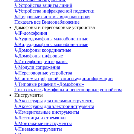
↳
Устройства защиты линий
↳
Устройства инфракрасной подсветки
↳
Цифровые системы видеоконтроля
Показать все Видеонаблюдение
Домофоны и переговорные устройства
↳
IP-домофония
↳
Аудиодомофоны малоабонентные
↳
Видеодомофоны малоабонентные
↳
Домофоны координатные
↳
Домофоны цифровые
↳
Интерфоны, интеркомы
↳
Модули сопряжения
↳
Переговорные устройства
↳
Системы цифровой записи аудиоинформации
↳
Типовые решения «Домофоны»
Показать все Домофоны и переговорные устройства
Инструменты
↳
Аксессуары для пневмоинструмента
↳
Аксессуары для электроинструмента
↳
Измерительные инструменты
↳
Лестницы и стремянки
↳
Монтажные инструменты
↳
Пневмоинструменты