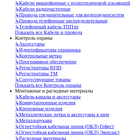
↳
Кабели микрофонные с полиэтиленовой изоляцией
↳
Кабели радиочастотные
↳
Провода соединительные для видео/аудиосистем
↳
Провода телефонные распределительные
↳
Телефонный кабель ТППэп
Показать все Кабели и провода
Контроль охраны
↳
Аксессуары
↳
Идентификаторы охранника
↳
Контрольные метки
↳
Программное обеспечение
↳
Регистраторы RFID
↳
Регистраторы ТМ
↳
Сопутствующие товары
Показать все Контроль охраны
Монтажные и расходные материалы
↳
Кабель-каналы и аксессуары
↳
Коммутационные изделия
↳
Крепежные изделия
↳
Металлические лотки и аксессуары к ним
↳
Металлорукава
↳
Огнестойкая кабельная линия (ОКЛ) Гефест
↳
Огнестойкая кабельная линия (ОКЛ) Экопласт
↳
Расходные материалы