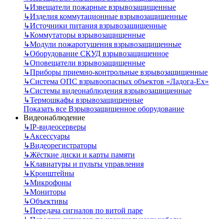
↳
Извещатели пожарные взрывозащищенные
↳
Изделия коммутационные взрывозащищенные
↳
Источники питания взрывозащищенные
↳
Коммутаторы взрывозащищенные
↳
Модули пожаротушения взрывозащищенные
↳
Оборудование СКУД взрывозащищенное
↳
Оповещатели взрывозащищенные
↳
Приборы приемно-контрольные взрывозащищенные
↳
Система ОПС взрывоопасных объектов «Ладога-Ex»
↳
Системы видеонаблюдения взрывозащищенные
↳
Термошкафы взрывозащищенные
Показать все Взрывозащищенное оборудование
Видеонаблюдение
↳
IP-видеосерверы
↳
Аксессуары
↳
Видеорегистраторы
↳
Жёсткие диски и карты памяти
↳
Клавиатуры и пульты управления
↳
Кронштейны
↳
Микрофоны
↳
Мониторы
↳
Объективы
↳
Передача сигналов по витой паре