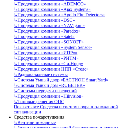
↳
Продукция компании «ADEMCO»
↳
Продукция компании «Ajax Systems»
↳
Продукция компании «Apollo Fire Detectors»
↳
Продукция компании «DSC»
↳
Продукция компании «NAVIgard»
↳
Продукция компании «Paradox»
↳
Продукция компании «Satel»
↳
Продукция компании «SONOFF»
↳
Продукция компании «System Sensor»
↳
Продукция компании «ИПРо»
↳
Продукция компании «РИТМ»
↳
Продукция компании «Си-Норд»
↳
Продукция компании НПП «Стелс»
↳
Радиоканальные системы
↳
Система Умный двор «БАСТИОН Smart Yard»
↳
Система Умный дом «RUBETEK»
↳
Системы передачи извещений
↳
Продукция компании «Hikvision»
↳
Типовые решения ОПС
Показать все Средства и системы охранно-пожарной
сигнализации
Средства пожаротушения
↳
Вентили пожарные
↳
Знаки и плакаты пожарной безопасности и охраны