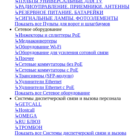
↳
ПУЛЬТЫ УНИВЕРСАЛЬНЫЕ ДЛЯ TV
↳
РАДИОУПРАВЛЕНИЕ. ПРИЕМНИКИ. АНТЕННЫ
↳
РЕЗЕРВНОЕ ПИТАНИЕ. БАТАРЕЙКИ
↳
СИГНАЛЬНЫЕ ЛАМПЫ. ФОТОЭЛЕМЕНТЫ
Показать все Пульты для ворот и шлагбаумов
Сетевое оборудование
↳
Инжекторы и сплиттеры РоЕ
↳
Медиаконвертеры
↳
Оборудование Wi-Fi
↳
Оборудование для усиления сотовой связи
↳
Прочее
↳
Сетевые коммутаторы без РоЕ
↳
Сетевые коммутаторы с РоЕ
↳
Трансиверы (SFP-модули)
↳
Удлинители Ethernet
↳
Удлинители Ethernet с PoE
Показать все Сетевое оборудование
Системы диспетчерской связи и вызова персонала
↳
GETCALL
↳
Hostcall
↳
OMEGA
↳
RU БЛЮЗ
↳
ТРОМБОН
Показать все Системы диспетчерской связи и вызова