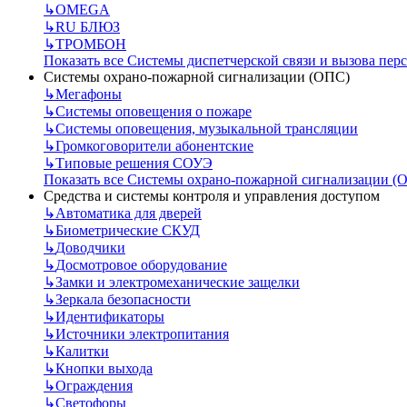
↳
OMEGA
↳
RU БЛЮЗ
↳
ТРОМБОН
Показать все Системы диспетчерской связи и вызова пер
Системы охрано-пожарной сигнализации (ОПС)
↳
Мегафоны
↳
Системы оповещения о пожаре
↳
Системы оповещения, музыкальной трансляции
↳
Громкоговорители абонентские
↳
Типовые решения СОУЭ
Показать все Системы охрано-пожарной сигнализации (
Средства и системы контроля и управления доступом
↳
Автоматика для дверей
↳
Биометрические СКУД
↳
Доводчики
↳
Досмотровое оборудование
↳
Замки и электромеханические защелки
↳
Зеркала безопасности
↳
Идентификаторы
↳
Источники электропитания
↳
Калитки
↳
Кнопки выхода
↳
Ограждения
↳
Светофоры