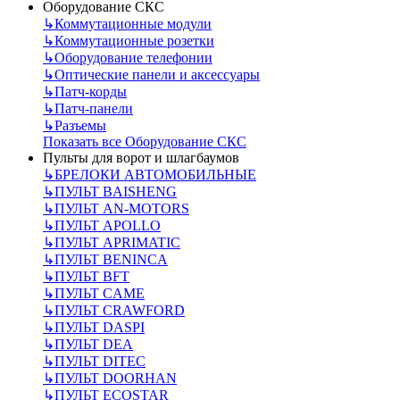
Оборудование СКС
↳
Коммутационные модули
↳
Коммутационные розетки
↳
Оборудование телефонии
↳
Оптические панели и аксессуары
↳
Патч-корды
↳
Патч-панели
↳
Разъемы
Показать все Оборудование СКС
Пульты для ворот и шлагбаумов
↳
БРЕЛОКИ АВТОМОБИЛЬНЫЕ
↳
ПУЛЬТ BAISHENG
↳
ПУЛЬТ AN-MOTORS
↳
ПУЛЬТ APOLLO
↳
ПУЛЬТ APRIMATIC
↳
ПУЛЬТ BENINCA
↳
ПУЛЬТ BFT
↳
ПУЛЬТ CAME
↳
ПУЛЬТ CRAWFORD
↳
ПУЛЬТ DASPI
↳
ПУЛЬТ DEA
↳
ПУЛЬТ DITEC
↳
ПУЛЬТ DOORHAN
↳
ПУЛЬТ ECOSTAR