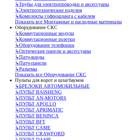
↳
Трубы для электропроводки и аксессуары
↳
Электротехнические изделия
↳
Комплекты гофрошланга с кабелем
Показать все Монтажные и расходные материалы
Оборудование СКС
↳
Коммутационные модули
↳
Коммутационные розетки
↳
Оборудование телефонии
↳
Оптические панели и аксессуары
↳
Патч-корды
↳
Патч-панели
↳
Разъемы
Показать все Оборудование СКС
Пульты для ворот и шлагбаумов
↳
БРЕЛОКИ АВТОМОБИЛЬНЫЕ
↳
ПУЛЬТ BAISHENG
↳
ПУЛЬТ AN-MOTORS
↳
ПУЛЬТ APOLLO
↳
ПУЛЬТ APRIMATIC
↳
ПУЛЬТ BENINCA
↳
ПУЛЬТ BFT
↳
ПУЛЬТ CAME
↳
ПУЛЬТ CRAWFORD
↳
ПУЛЬТ DASPI