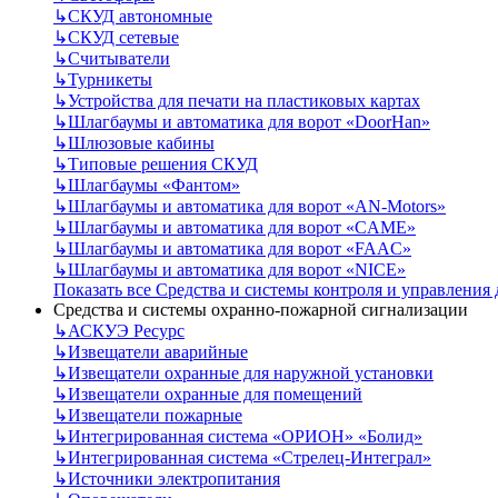
↳
СКУД автономные
↳
СКУД сетевые
↳
Считыватели
↳
Турникеты
↳
Устройства для печати на пластиковых картах
↳
Шлагбаумы и автоматика для ворот «DoorHan»
↳
Шлюзовые кабины
↳
Типовые решения СКУД
↳
Шлагбаумы «Фантом»
↳
Шлагбаумы и автоматика для ворот «AN-Motors»
↳
Шлагбаумы и автоматика для ворот «CAME»
↳
Шлагбаумы и автоматика для ворот «FAAC»
↳
Шлагбаумы и автоматика для ворот «NICE»
Показать все Средства и системы контроля и управления
Средства и системы охранно-пожарной сигнализации
↳
АСКУЭ Ресурс
↳
Извещатели аварийные
↳
Извещатели охранные для наружной установки
↳
Извещатели охранные для помещений
↳
Извещатели пожарные
↳
Интегрированная система «ОРИОН» «Болид»
↳
Интегрированная система «Стрелец-Интеграл»
↳
Источники электропитания