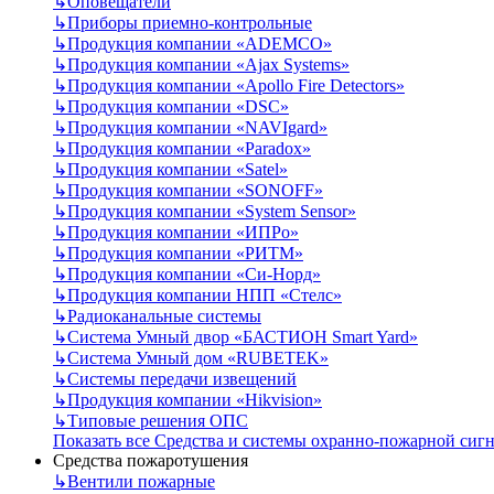
↳
Оповещатели
↳
Приборы приемно-контрольные
↳
Продукция компании «ADEMCO»
↳
Продукция компании «Ajax Systems»
↳
Продукция компании «Apollo Fire Detectors»
↳
Продукция компании «DSC»
↳
Продукция компании «NAVIgard»
↳
Продукция компании «Paradox»
↳
Продукция компании «Satel»
↳
Продукция компании «SONOFF»
↳
Продукция компании «System Sensor»
↳
Продукция компании «ИПРо»
↳
Продукция компании «РИТМ»
↳
Продукция компании «Си-Норд»
↳
Продукция компании НПП «Стелс»
↳
Радиоканальные системы
↳
Система Умный двор «БАСТИОН Smart Yard»
↳
Система Умный дом «RUBETEK»
↳
Системы передачи извещений
↳
Продукция компании «Hikvision»
↳
Типовые решения ОПС
Показать все Средства и системы охранно-пожарной сиг
Средства пожаротушения
↳
Вентили пожарные