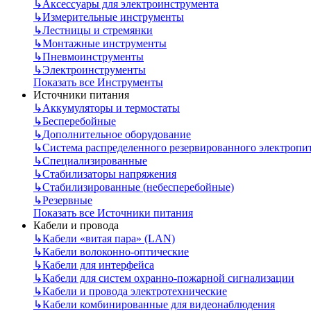
↳
Аксессуары для электроинструмента
↳
Измерительные инструменты
↳
Лестницы и стремянки
↳
Монтажные инструменты
↳
Пневмоинструменты
↳
Электроинструменты
Показать все Инструменты
Источники питания
↳
Аккумуляторы и термостаты
↳
Бесперебойные
↳
Дополнительное оборудование
↳
Система распределенного резервированного электропи
↳
Специализированные
↳
Стабилизаторы напряжения
↳
Стабилизированные (небесперебойные)
↳
Резервные
Показать все Источники питания
Кабели и провода
↳
Кабели «витая пара» (LAN)
↳
Кабели волоконно-оптические
↳
Кабели для интерфейса
↳
Кабели для систем охранно-пожарной сигнализации
↳
Кабели и провода электротехнические
↳
Кабели комбинированные для видеонаблюдения