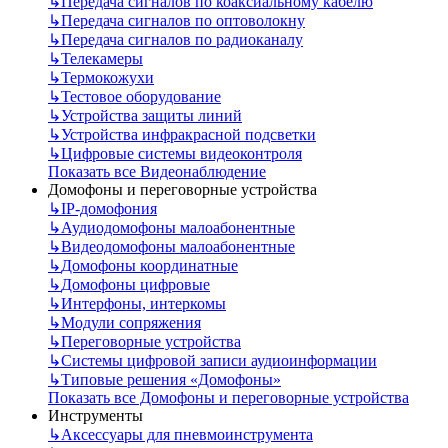
↳
Передача сигналов по коаксиальному кабелю
↳
Передача сигналов по оптоволокну
↳
Передача сигналов по радиоканалу
↳
Телекамеры
↳
Термокожухи
↳
Тестовое оборудование
↳
Устройства защиты линий
↳
Устройства инфракрасной подсветки
↳
Цифровые системы видеоконтроля
Показать все Видеонаблюдение
Домофоны и переговорные устройства
↳
IP-домофония
↳
Аудиодомофоны малоабонентные
↳
Видеодомофоны малоабонентные
↳
Домофоны координатные
↳
Домофоны цифровые
↳
Интерфоны, интеркомы
↳
Модули сопряжения
↳
Переговорные устройства
↳
Системы цифровой записи аудиоинформации
↳
Типовые решения «Домофоны»
Показать все Домофоны и переговорные устройства
Инструменты
↳
Аксессуары для пневмоинструмента