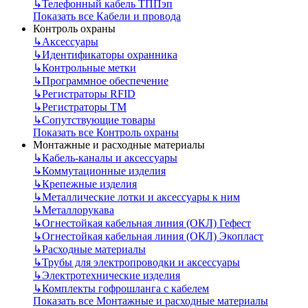
↳
Телефонный кабель ТППэп
Показать все Кабели и провода
Контроль охраны
↳
Аксессуары
↳
Идентификаторы охранника
↳
Контрольные метки
↳
Программное обеспечение
↳
Регистраторы RFID
↳
Регистраторы ТМ
↳
Сопутствующие товары
Показать все Контроль охраны
Монтажные и расходные материалы
↳
Кабель-каналы и аксессуары
↳
Коммутационные изделия
↳
Крепежные изделия
↳
Металлические лотки и аксессуары к ним
↳
Металлорукава
↳
Огнестойкая кабельная линия (ОКЛ) Гефест
↳
Огнестойкая кабельная линия (ОКЛ) Экопласт
↳
Расходные материалы
↳
Трубы для электропроводки и аксессуары
↳
Электротехнические изделия
↳
Комплекты гофрошланга с кабелем
Показать все Монтажные и расходные материалы