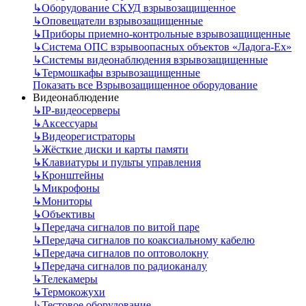
↳
Оборудование СКУД взрывозащищенное
↳
Оповещатели взрывозащищенные
↳
Приборы приемно-контрольные взрывозащищенные
↳
Система ОПС взрывоопасных объектов «Ладога-Ex»
↳
Системы видеонаблюдения взрывозащищенные
↳
Термошкафы взрывозащищенные
Показать все Взрывозащищенное оборудование
Видеонаблюдение
↳
IP-видеосерверы
↳
Аксессуары
↳
Видеорегистраторы
↳
Жёсткие диски и карты памяти
↳
Клавиатуры и пульты управления
↳
Кронштейны
↳
Микрофоны
↳
Мониторы
↳
Объективы
↳
Передача сигналов по витой паре
↳
Передача сигналов по коаксиальному кабелю
↳
Передача сигналов по оптоволокну
↳
Передача сигналов по радиоканалу
↳
Телекамеры
↳
Термокожухи
↳
Тестовое оборудование