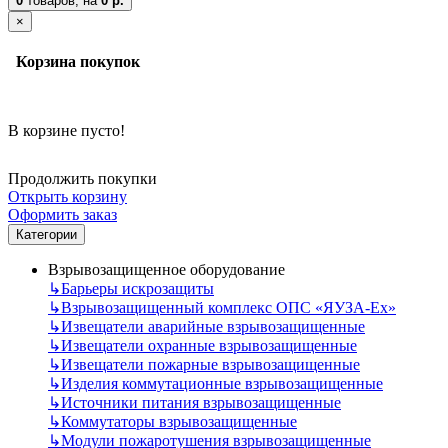
0
товаров,
на
0 р.
×
Корзина покупок
В корзине пусто!
Продолжить покупки
Открыть корзину
Оформить заказ
Категории
Взрывозащищенное оборудование
↳
Барьеры искрозащиты
↳
Взрывозащищенный комплекс ОПС «ЯУЗА-Ех»
↳
Извещатели аварийные взрывозащищенные
↳
Извещатели охранные взрывозащищенные
↳
Извещатели пожарные взрывозащищенные
↳
Изделия коммутационные взрывозащищенные
↳
Источники питания взрывозащищенные
↳
Коммутаторы взрывозащищенные
↳
Модули пожаротушения взрывозащищенные