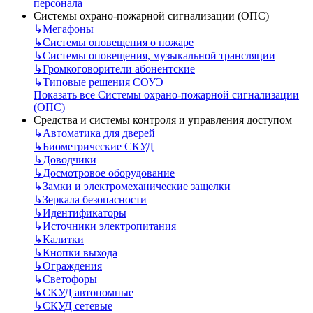
персонала
Системы охрано-пожарной сигнализации (ОПС)
↳
Мегафоны
↳
Системы оповещения о пожаре
↳
Системы оповещения, музыкальной трансляции
↳
Громкоговорители абонентские
↳
Типовые решения СОУЭ
Показать все Системы охрано-пожарной сигнализации
(ОПС)
Средства и системы контроля и управления доступом
↳
Автоматика для дверей
↳
Биометрические СКУД
↳
Доводчики
↳
Досмотровое оборудование
↳
Замки и электромеханические защелки
↳
Зеркала безопасности
↳
Идентификаторы
↳
Источники электропитания
↳
Калитки
↳
Кнопки выхода
↳
Ограждения
↳
Светофоры
↳
СКУД автономные
↳
СКУД сетевые