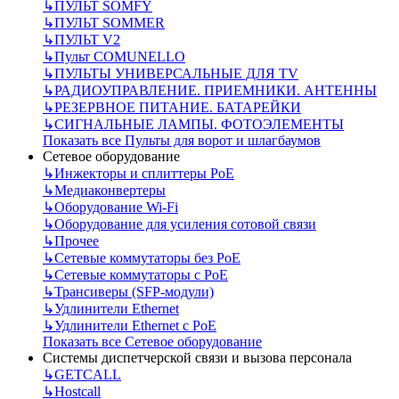
↳
ПУЛЬТ SOMFY
↳
ПУЛЬТ SOMMER
↳
ПУЛЬТ V2
↳
Пульт СOMUNELLO
↳
ПУЛЬТЫ УНИВЕРСАЛЬНЫЕ ДЛЯ TV
↳
РАДИОУПРАВЛЕНИЕ. ПРИЕМНИКИ. АНТЕННЫ
↳
РЕЗЕРВНОЕ ПИТАНИЕ. БАТАРЕЙКИ
↳
СИГНАЛЬНЫЕ ЛАМПЫ. ФОТОЭЛЕМЕНТЫ
Показать все Пульты для ворот и шлагбаумов
Сетевое оборудование
↳
Инжекторы и сплиттеры РоЕ
↳
Медиаконвертеры
↳
Оборудование Wi-Fi
↳
Оборудование для усиления сотовой связи
↳
Прочее
↳
Сетевые коммутаторы без РоЕ
↳
Сетевые коммутаторы с РоЕ
↳
Трансиверы (SFP-модули)
↳
Удлинители Ethernet
↳
Удлинители Ethernet с PoE
Показать все Сетевое оборудование
Системы диспетчерской связи и вызова персонала
↳
GETCALL
↳
Hostcall