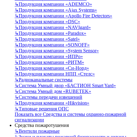
↳
Продукция компании «ADEMCO»
↳
Продукция компании «Ajax Systems»
↳
Продукция компании «Apollo Fire Detectors»
↳
Продукция компании «DSC»
↳
Продукция компании «NAVIgard»
↳
Продукция компании «Paradox»
↳
Продукция компании «Satel»
↳
Продукция компании «SONOFF»
↳
Продукция компании «System Sensor»
↳
Продукция компании «ИПРо»
↳
Продукция компании «РИТМ»
↳
Продукция компании «Си-Норд»
↳
Продукция компании НПП «Стелс»
↳
Радиоканальные системы
↳
Система Умный двор «БАСТИОН Smart Yard»
↳
Система Умный дом «RUBETEK»
↳
Системы передачи извещений
↳
Продукция компании «Hikvision»
↳
Типовые решения ОПС
Показать все Средства и системы охранно-пожарной
сигнализации
Средства пожаротушения
↳
Вентили пожарные
↳
Знаки и плакаты пожарной безопасности и охраны