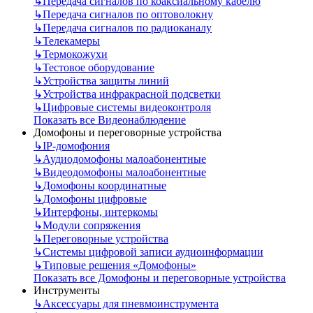
↳
Передача сигналов по коаксиальному кабелю
↳
Передача сигналов по оптоволокну
↳
Передача сигналов по радиоканалу
↳
Телекамеры
↳
Термокожухи
↳
Тестовое оборудование
↳
Устройства защиты линий
↳
Устройства инфракрасной подсветки
↳
Цифровые системы видеоконтроля
Показать все Видеонаблюдение
Домофоны и переговорные устройства
↳
IP-домофония
↳
Аудиодомофоны малоабонентные
↳
Видеодомофоны малоабонентные
↳
Домофоны координатные
↳
Домофоны цифровые
↳
Интерфоны, интеркомы
↳
Модули сопряжения
↳
Переговорные устройства
↳
Системы цифровой записи аудиоинформации
↳
Типовые решения «Домофоны»
Показать все Домофоны и переговорные устройства
Инструменты
↳
Аксессуары для пневмоинструмента