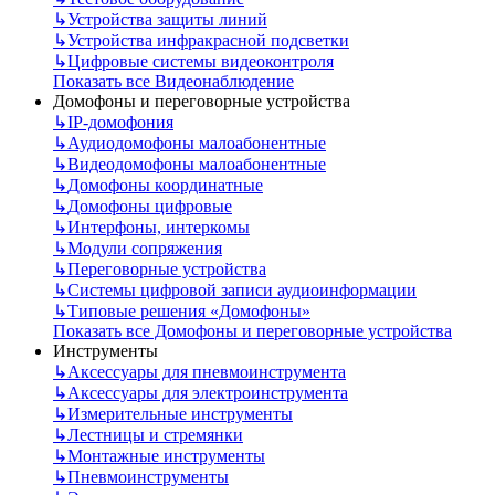
↳
Устройства защиты линий
↳
Устройства инфракрасной подсветки
↳
Цифровые системы видеоконтроля
Показать все Видеонаблюдение
Домофоны и переговорные устройства
↳
IP-домофония
↳
Аудиодомофоны малоабонентные
↳
Видеодомофоны малоабонентные
↳
Домофоны координатные
↳
Домофоны цифровые
↳
Интерфоны, интеркомы
↳
Модули сопряжения
↳
Переговорные устройства
↳
Системы цифровой записи аудиоинформации
↳
Типовые решения «Домофоны»
Показать все Домофоны и переговорные устройства
Инструменты
↳
Аксессуары для пневмоинструмента
↳
Аксессуары для электроинструмента
↳
Измерительные инструменты
↳
Лестницы и стремянки
↳
Монтажные инструменты
↳
Пневмоинструменты