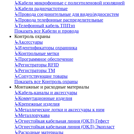
↳
Кабели микрофонные с полиэтиленовой изоляцией
↳
Кабели радиочастотные
↳
Провода соединительные для видео/аудиосистем
↳
Провода телефонные распределительные
↳
Телефонный кабель ТППэп
Показать все Кабели и провода
Контроль охраны
↳
Аксессуары
↳
Идентификаторы охранника
↳
Контрольные метки
↳
Программное обеспечение
↳
Регистраторы RFID
↳
Регистраторы ТМ
↳
Сопутствующие товары
Показать все Контроль охраны
Монтажные и расходные материалы
↳
Кабель-каналы и аксессуары
↳
Коммутационные изделия
↳
Крепежные изделия
↳
Металлические лотки и аксессуары к ним
↳
Металлорукава
↳
Огнестойкая кабельная линия (ОКЛ) Гефест
↳
Огнестойкая кабельная линия (ОКЛ) Экопласт
↳
Расходные материалы