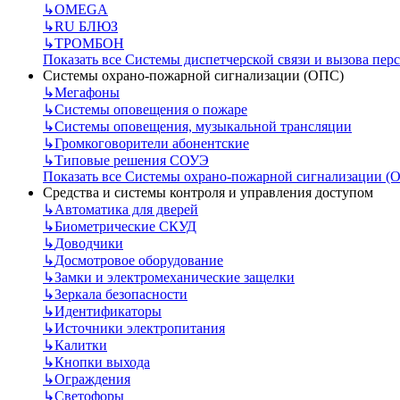
↳
OMEGA
↳
RU БЛЮЗ
↳
ТРОМБОН
Показать все Системы диспетчерской связи и вызова пер
Системы охрано-пожарной сигнализации (ОПС)
↳
Мегафоны
↳
Системы оповещения о пожаре
↳
Системы оповещения, музыкальной трансляции
↳
Громкоговорители абонентские
↳
Типовые решения СОУЭ
Показать все Системы охрано-пожарной сигнализации (
Средства и системы контроля и управления доступом
↳
Автоматика для дверей
↳
Биометрические СКУД
↳
Доводчики
↳
Досмотровое оборудование
↳
Замки и электромеханические защелки
↳
Зеркала безопасности
↳
Идентификаторы
↳
Источники электропитания
↳
Калитки
↳
Кнопки выхода
↳
Ограждения
↳
Светофоры