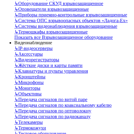
↳
Оборудование СКУД взрывозащищенное
↳
Оповещатели взрывозащищенные
↳
Приборы приемно-контрольные взрывозащищенные
↳
Система ОПС взрывоопасных объектов «Ладога-Ex»
↳
Системы видеонаблюдения взрывозащищенные
↳
Термошкафы взрывозащищенные
Показать все Взрывозащищенное оборудование
Видеонаблюдение
↳
IP-видеосерверы
↳
Аксессуары
↳
Видеорегистраторы
↳
Жёсткие диски и карты памяти
↳
Клавиатуры и пульты управления
↳
Кронштейны
↳
Микрофоны
↳
Мониторы
↳
Объективы
↳
Передача сигналов по витой паре
↳
Передача сигналов по коаксиальному кабелю
↳
Передача сигналов по оптоволокну
↳
Передача сигналов по радиоканалу
↳
Телекамеры
↳
Термокожухи
↳
Тестовое оборудование