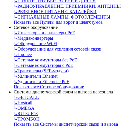
↳
ПУЛЬТЫ УНИВЕРСАЛЬНЫЕ ДЛЯ TV
↳
РАДИОУПРАВЛЕНИЕ. ПРИЕМНИКИ. АНТЕННЫ
↳
РЕЗЕРВНОЕ ПИТАНИЕ. БАТАРЕЙКИ
↳
СИГНАЛЬНЫЕ ЛАМПЫ. ФОТОЭЛЕМЕНТЫ
Показать все Пульты для ворот и шлагбаумов
Сетевое оборудование
↳
Инжекторы и сплиттеры РоЕ
↳
Медиаконвертеры
↳
Оборудование Wi-Fi
↳
Оборудование для усиления сотовой связи
↳
Прочее
↳
Сетевые коммутаторы без РоЕ
↳
Сетевые коммутаторы с РоЕ
↳
Трансиверы (SFP-модули)
↳
Удлинители Ethernet
↳
Удлинители Ethernet с PoE
Показать все Сетевое оборудование
Системы диспетчерской связи и вызова персонала
↳
GETCALL
↳
Hostcall
↳
OMEGA
↳
RU БЛЮЗ
↳
ТРОМБОН
Показать все Системы диспетчерской связи и вызова