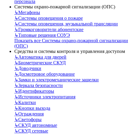
персонала
Системы охрано-пожарной сигнализации (ОПС)
↳
Мегафоны
↳
Системы оповещения о пожаре
↳
Системы оповещения, музыкальной трансляции
↳
Громкоговорители абонентские
↳
Типовые решения СОУЭ
Показать все Системы охрано-пожарной сигнализации
(ОПС)
Средства и системы контроля и управления доступом
↳
Автоматика для дверей
↳
Биометрические СКУД
↳
Доводчики
↳
Досмотровое оборудование
↳
Замки и электромеханические защелки
↳
Зеркала безопасности
↳
Идентификаторы
↳
Источники электропитания
↳
Калитки
↳
Кнопки выхода
↳
Ограждения
↳
Светофоры
↳
СКУД автономные
↳
СКУД сетевые