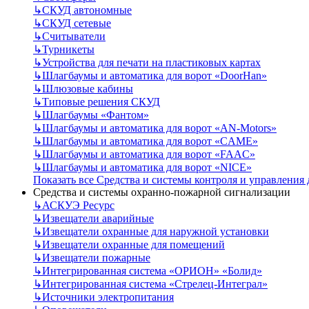
↳
СКУД автономные
↳
СКУД сетевые
↳
Считыватели
↳
Турникеты
↳
Устройства для печати на пластиковых картах
↳
Шлагбаумы и автоматика для ворот «DoorHan»
↳
Шлюзовые кабины
↳
Типовые решения СКУД
↳
Шлагбаумы «Фантом»
↳
Шлагбаумы и автоматика для ворот «AN-Motors»
↳
Шлагбаумы и автоматика для ворот «CAME»
↳
Шлагбаумы и автоматика для ворот «FAAC»
↳
Шлагбаумы и автоматика для ворот «NICE»
Показать все Средства и системы контроля и управления
Средства и системы охранно-пожарной сигнализации
↳
АСКУЭ Ресурс
↳
Извещатели аварийные
↳
Извещатели охранные для наружной установки
↳
Извещатели охранные для помещений
↳
Извещатели пожарные
↳
Интегрированная система «ОРИОН» «Болид»
↳
Интегрированная система «Стрелец-Интеграл»
↳
Источники электропитания