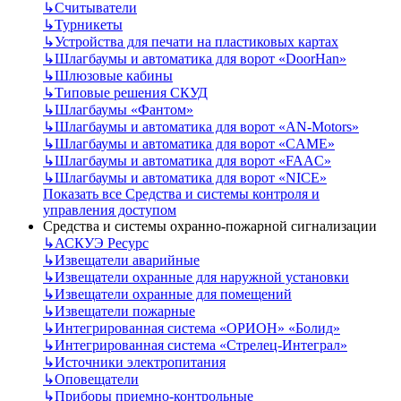
↳
Считыватели
↳
Турникеты
↳
Устройства для печати на пластиковых картах
↳
Шлагбаумы и автоматика для ворот «DoorHan»
↳
Шлюзовые кабины
↳
Типовые решения СКУД
↳
Шлагбаумы «Фантом»
↳
Шлагбаумы и автоматика для ворот «AN-Motors»
↳
Шлагбаумы и автоматика для ворот «CAME»
↳
Шлагбаумы и автоматика для ворот «FAAC»
↳
Шлагбаумы и автоматика для ворот «NICE»
Показать все Средства и системы контроля и
управления доступом
Средства и системы охранно-пожарной сигнализации
↳
АСКУЭ Ресурс
↳
Извещатели аварийные
↳
Извещатели охранные для наружной установки
↳
Извещатели охранные для помещений
↳
Извещатели пожарные
↳
Интегрированная система «ОРИОН» «Болид»
↳
Интегрированная система «Стрелец-Интеграл»
↳
Источники электропитания
↳
Оповещатели
↳
Приборы приемно-контрольные