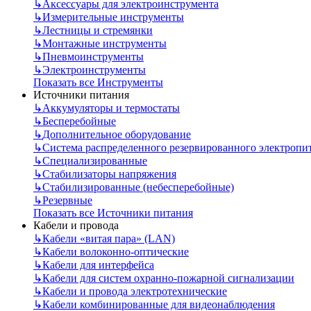
↳
Аксессуары для электроинструмента
↳
Измерительные инструменты
↳
Лестницы и стремянки
↳
Монтажные инструменты
↳
Пневмоинструменты
↳
Электроинструменты
Показать все Инструменты
Источники питания
↳
Аккумуляторы и термостаты
↳
Бесперебойные
↳
Дополнительное оборудование
↳
Система распределенного резервированного электропи
↳
Специализированные
↳
Стабилизаторы напряжения
↳
Стабилизированные (небесперебойные)
↳
Резервные
Показать все Источники питания
Кабели и провода
↳
Кабели «витая пара» (LAN)
↳
Кабели волоконно-оптические
↳
Кабели для интерфейса
↳
Кабели для систем охранно-пожарной сигнализации
↳
Кабели и провода электротехнические
↳
Кабели комбинированные для видеонаблюдения