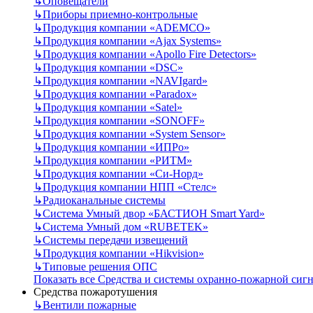
↳
Оповещатели
↳
Приборы приемно-контрольные
↳
Продукция компании «ADEMCO»
↳
Продукция компании «Ajax Systems»
↳
Продукция компании «Apollo Fire Detectors»
↳
Продукция компании «DSC»
↳
Продукция компании «NAVIgard»
↳
Продукция компании «Paradox»
↳
Продукция компании «Satel»
↳
Продукция компании «SONOFF»
↳
Продукция компании «System Sensor»
↳
Продукция компании «ИПРо»
↳
Продукция компании «РИТМ»
↳
Продукция компании «Си-Норд»
↳
Продукция компании НПП «Стелс»
↳
Радиоканальные системы
↳
Система Умный двор «БАСТИОН Smart Yard»
↳
Система Умный дом «RUBETEK»
↳
Системы передачи извещений
↳
Продукция компании «Hikvision»
↳
Типовые решения ОПС
Показать все Средства и системы охранно-пожарной сиг
Средства пожаротушения
↳
Вентили пожарные