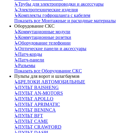
↳
Трубы для электропроводки и аксессуары
↳
Электротехнические изделия
↳
Комплекты гофрошланга с кабелем
Показать все Монтажные и расходные материалы
Оборудование СКС
↳
Коммутационные модули
↳
Коммутационные розетки
↳
Оборудование телефонии
↳
Оптические панели и аксессуары
↳
Патч-корды
↳
Патч-панели
↳
Разъемы
Показать все Оборудование СКС
Пульты для ворот и шлагбаумов
↳
БРЕЛОКИ АВТОМОБИЛЬНЫЕ
↳
ПУЛЬТ BAISHENG
↳
ПУЛЬТ AN-MOTORS
↳
ПУЛЬТ APOLLO
↳
ПУЛЬТ APRIMATIC
↳
ПУЛЬТ BENINCA
↳
ПУЛЬТ BFT
↳
ПУЛЬТ CAME
↳
ПУЛЬТ CRAWFORD
↳
ПУЛЬТ DASPI