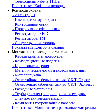
↳
Телефонный кабель ТППэп
Показать все Кабели и провода
Контроль охраны
↳
Аксессуары
↳
Идентификаторы охранника
↳
Контрольные метки
↳
Программное обеспечение
↳
Регистраторы RFID
↳
Регистраторы ТМ
↳
Сопутствующие товары
Показать все Контроль охраны
Монтажные и расходные материалы
↳
Кабель-каналы и аксессуары
↳
Коммутационные изделия
↳
Крепежные изделия
↳
Металлические лотки и аксессуары к ним
↳
Металлорукава
↳
Огнестойкая кабельная линия (ОКЛ) Гефест
↳
Огнестойкая кабельная линия (ОКЛ) Экопласт
↳
Расходные материалы
↳
Трубы для электропроводки и аксессуары
↳
Электротехнические изделия
↳
Комплекты гофрошланга с кабелем
Показать все Монтажные и расходные материалы