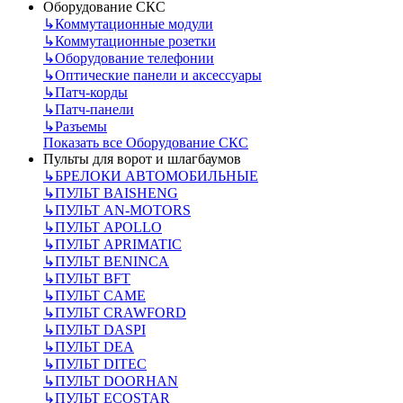
Оборудование СКС
↳
Коммутационные модули
↳
Коммутационные розетки
↳
Оборудование телефонии
↳
Оптические панели и аксессуары
↳
Патч-корды
↳
Патч-панели
↳
Разъемы
Показать все Оборудование СКС
Пульты для ворот и шлагбаумов
↳
БРЕЛОКИ АВТОМОБИЛЬНЫЕ
↳
ПУЛЬТ BAISHENG
↳
ПУЛЬТ AN-MOTORS
↳
ПУЛЬТ APOLLO
↳
ПУЛЬТ APRIMATIC
↳
ПУЛЬТ BENINCA
↳
ПУЛЬТ BFT
↳
ПУЛЬТ CAME
↳
ПУЛЬТ CRAWFORD
↳
ПУЛЬТ DASPI
↳
ПУЛЬТ DEA
↳
ПУЛЬТ DITEC
↳
ПУЛЬТ DOORHAN
↳
ПУЛЬТ ECOSTAR