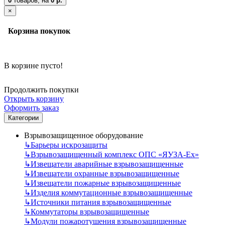
0
товаров,
на
0 р.
×
Корзина покупок
В корзине пусто!
Продолжить покупки
Открыть корзину
Оформить заказ
Категории
Взрывозащищенное оборудование
↳
Барьеры искрозащиты
↳
Взрывозащищенный комплекс ОПС «ЯУЗА-Ех»
↳
Извещатели аварийные взрывозащищенные
↳
Извещатели охранные взрывозащищенные
↳
Извещатели пожарные взрывозащищенные
↳
Изделия коммутационные взрывозащищенные
↳
Источники питания взрывозащищенные
↳
Коммутаторы взрывозащищенные
↳
Модули пожаротушения взрывозащищенные