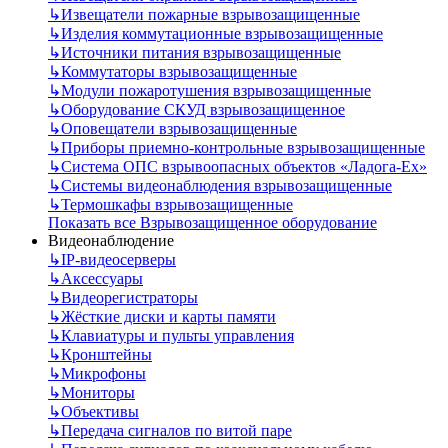
↳
Извещатели пожарные взрывозащищенные
↳
Изделия коммутационные взрывозащищенные
↳
Источники питания взрывозащищенные
↳
Коммутаторы взрывозащищенные
↳
Модули пожаротушения взрывозащищенные
↳
Оборудование СКУД взрывозащищенное
↳
Оповещатели взрывозащищенные
↳
Приборы приемно-контрольные взрывозащищенные
↳
Система ОПС взрывоопасных объектов «Ладога-Ex»
↳
Системы видеонаблюдения взрывозащищенные
↳
Термошкафы взрывозащищенные
Показать все Взрывозащищенное оборудование
Видеонаблюдение
↳
IP-видеосерверы
↳
Аксессуары
↳
Видеорегистраторы
↳
Жёсткие диски и карты памяти
↳
Клавиатуры и пульты управления
↳
Кронштейны
↳
Микрофоны
↳
Мониторы
↳
Объективы
↳
Передача сигналов по витой паре