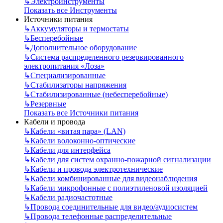
↳
Электроинструменты
Показать все Инструменты
Источники питания
↳
Аккумуляторы и термостаты
↳
Бесперебойные
↳
Дополнительное оборудование
↳
Система распределенного резервированного
электропитания «Лоза»
↳
Специализированные
↳
Стабилизаторы напряжения
↳
Стабилизированные (небесперебойные)
↳
Резервные
Показать все Источники питания
Кабели и провода
↳
Кабели «витая пара» (LAN)
↳
Кабели волоконно-оптические
↳
Кабели для интерфейса
↳
Кабели для систем охранно-пожарной сигнализации
↳
Кабели и провода электротехнические
↳
Кабели комбинированные для видеонаблюдения
↳
Кабели микрофонные с полиэтиленовой изоляцией
↳
Кабели радиочастотные
↳
Провода соединительные для видео/аудиосистем
↳
Провода телефонные распределительные