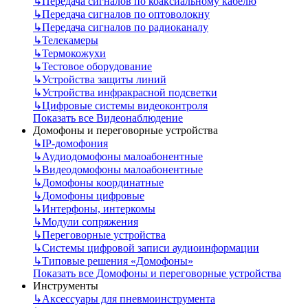
↳
Передача сигналов по коаксиальному кабелю
↳
Передача сигналов по оптоволокну
↳
Передача сигналов по радиоканалу
↳
Телекамеры
↳
Термокожухи
↳
Тестовое оборудование
↳
Устройства защиты линий
↳
Устройства инфракрасной подсветки
↳
Цифровые системы видеоконтроля
Показать все Видеонаблюдение
Домофоны и переговорные устройства
↳
IP-домофония
↳
Аудиодомофоны малоабонентные
↳
Видеодомофоны малоабонентные
↳
Домофоны координатные
↳
Домофоны цифровые
↳
Интерфоны, интеркомы
↳
Модули сопряжения
↳
Переговорные устройства
↳
Системы цифровой записи аудиоинформации
↳
Типовые решения «Домофоны»
Показать все Домофоны и переговорные устройства
Инструменты
↳
Аксессуары для пневмоинструмента