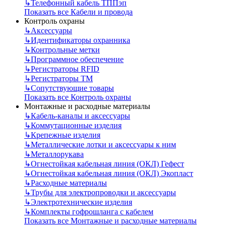
↳
Телефонный кабель ТППэп
Показать все Кабели и провода
Контроль охраны
↳
Аксессуары
↳
Идентификаторы охранника
↳
Контрольные метки
↳
Программное обеспечение
↳
Регистраторы RFID
↳
Регистраторы ТМ
↳
Сопутствующие товары
Показать все Контроль охраны
Монтажные и расходные материалы
↳
Кабель-каналы и аксессуары
↳
Коммутационные изделия
↳
Крепежные изделия
↳
Металлические лотки и аксессуары к ним
↳
Металлорукава
↳
Огнестойкая кабельная линия (ОКЛ) Гефест
↳
Огнестойкая кабельная линия (ОКЛ) Экопласт
↳
Расходные материалы
↳
Трубы для электропроводки и аксессуары
↳
Электротехнические изделия
↳
Комплекты гофрошланга с кабелем
Показать все Монтажные и расходные материалы