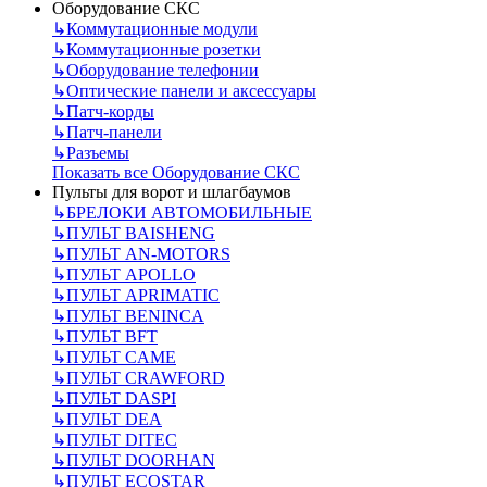
Оборудование СКС
↳
Коммутационные модули
↳
Коммутационные розетки
↳
Оборудование телефонии
↳
Оптические панели и аксессуары
↳
Патч-корды
↳
Патч-панели
↳
Разъемы
Показать все Оборудование СКС
Пульты для ворот и шлагбаумов
↳
БРЕЛОКИ АВТОМОБИЛЬНЫЕ
↳
ПУЛЬТ BAISHENG
↳
ПУЛЬТ AN-MOTORS
↳
ПУЛЬТ APOLLO
↳
ПУЛЬТ APRIMATIC
↳
ПУЛЬТ BENINCA
↳
ПУЛЬТ BFT
↳
ПУЛЬТ CAME
↳
ПУЛЬТ CRAWFORD
↳
ПУЛЬТ DASPI
↳
ПУЛЬТ DEA
↳
ПУЛЬТ DITEC
↳
ПУЛЬТ DOORHAN
↳
ПУЛЬТ ECOSTAR