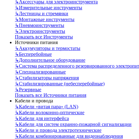
↳
Аксессуары для электроинструмента
↳
Измерительные инструменты
↳
Лестницы и стремянки
↳
Монтажные инструменты
↳
Пневмоинструменты
↳
Электроинструменты
Показать все Инструменты
Источники питания
↳
Аккумуляторы и термостаты
↳
Бесперебойные
↳
Дополнительное оборудование
↳
Система распределенного резервированного электропи
↳
Специализированные
↳
Стабилизаторы напряжения
↳
Стабилизированные (небесперебойные)
↳
Резервные
Показать все Источники питания
Кабели и провода
↳
Кабели «витая пара» (LAN)
↳
Кабели волоконно-оптические
↳
Кабели для интерфейса
↳
Кабели для систем охранно-пожарной сигнализации
↳
Кабели и провода электротехнические
↳
Кабели комбинированные для видеонаблюдения