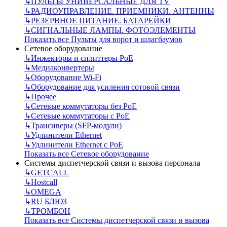
↳
ПУЛЬТЫ УНИВЕРСАЛЬНЫЕ ДЛЯ TV
↳
РАДИОУПРАВЛЕНИЕ. ПРИЕМНИКИ. АНТЕННЫ
↳
РЕЗЕРВНОЕ ПИТАНИЕ. БАТАРЕЙКИ
↳
СИГНАЛЬНЫЕ ЛАМПЫ. ФОТОЭЛЕМЕНТЫ
Показать все Пульты для ворот и шлагбаумов
Сетевое оборудование
↳
Инжекторы и сплиттеры РоЕ
↳
Медиаконвертеры
↳
Оборудование Wi-Fi
↳
Оборудование для усиления сотовой связи
↳
Прочее
↳
Сетевые коммутаторы без РоЕ
↳
Сетевые коммутаторы с РоЕ
↳
Трансиверы (SFP-модули)
↳
Удлинители Ethernet
↳
Удлинители Ethernet с PoE
Показать все Сетевое оборудование
Системы диспетчерской связи и вызова персонала
↳
GETCALL
↳
Hostcall
↳
OMEGA
↳
RU БЛЮЗ
↳
ТРОМБОН
Показать все Системы диспетчерской связи и вызова