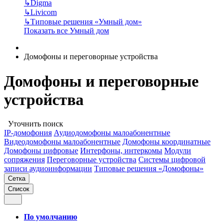
↳
Digma
↳
Livicom
↳
Типовые решения «Умный дом»
Показать все Умный дом
Домофоны и переговорные устройства
Домофоны и переговорные
устройства
Уточнить поиск
IP-домофония
Аудиодомофоны малоабонентные
Видеодомофоны малоабонентные
Домофоны координатные
Домофоны цифровые
Интерфоны, интеркомы
Модули
сопряжения
Переговорные устройства
Системы цифровой
записи аудиоинформации
Типовые решения «Домофоны»
Сетка
Список
По умолчанию