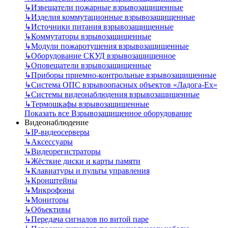
↳
Извещатели пожарные взрывозащищенные
↳
Изделия коммутационные взрывозащищенные
↳
Источники питания взрывозащищенные
↳
Коммутаторы взрывозащищенные
↳
Модули пожаротушения взрывозащищенные
↳
Оборудование СКУД взрывозащищенное
↳
Оповещатели взрывозащищенные
↳
Приборы приемно-контрольные взрывозащищенные
↳
Система ОПС взрывоопасных объектов «Ладога-Ex»
↳
Системы видеонаблюдения взрывозащищенные
↳
Термошкафы взрывозащищенные
Показать все Взрывозащищенное оборудование
Видеонаблюдение
↳
IP-видеосерверы
↳
Аксессуары
↳
Видеорегистраторы
↳
Жёсткие диски и карты памяти
↳
Клавиатуры и пульты управления
↳
Кронштейны
↳
Микрофоны
↳
Мониторы
↳
Объективы
↳
Передача сигналов по витой паре