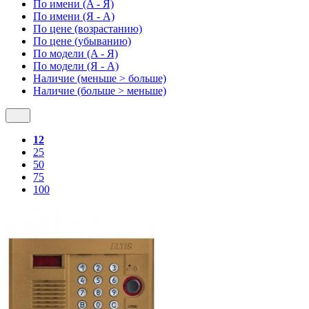
По имени (A - Я)
По имени (Я - A)
По цене (возрастанию)
По цене (убыванию)
По модели (A - Я)
По модели (Я - A)
Наличие (меньше > больше)
Наличие (больше > меньше)
12
25
50
75
100