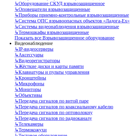
↳
Оборудование СКУД взрывозащищенное
↳
Оповещатели взрывозащищенные
↳
Приборы приемно-контрольные взрывозащищенные
↳
Система ОПС взрывоопасных объектов «Ладога-Ex»
↳
Системы видеонаблюдения взрывозащищенные
↳
Термошкафы взрывозащищенные
Показать все Взрывозащищенное оборудование
Видеонаблюдение
↳
IP-видеосерверы
↳
Аксессуары
↳
Видеорегистраторы
↳
Жёсткие диски и карты памяти
↳
Клавиатуры и пульты управления
↳
Кронштейны
↳
Микрофоны
↳
Мониторы
↳
Объективы
↳
Передача сигналов по витой паре
↳
Передача сигналов по коаксиальному кабелю
↳
Передача сигналов по оптоволокну
↳
Передача сигналов по радиоканалу
↳
Телекамеры
↳
Термокожухи
↳
Тестовое оборудование