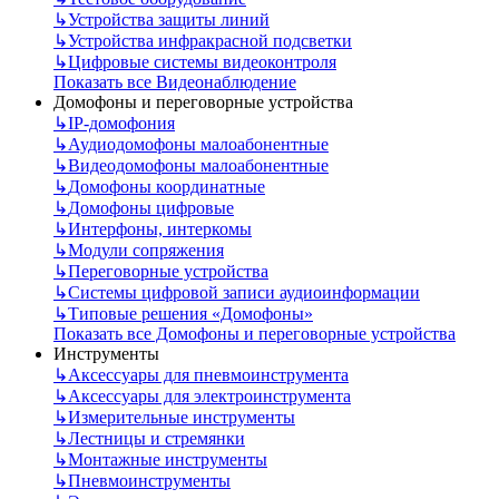
↳
Устройства защиты линий
↳
Устройства инфракрасной подсветки
↳
Цифровые системы видеоконтроля
Показать все Видеонаблюдение
Домофоны и переговорные устройства
↳
IP-домофония
↳
Аудиодомофоны малоабонентные
↳
Видеодомофоны малоабонентные
↳
Домофоны координатные
↳
Домофоны цифровые
↳
Интерфоны, интеркомы
↳
Модули сопряжения
↳
Переговорные устройства
↳
Системы цифровой записи аудиоинформации
↳
Типовые решения «Домофоны»
Показать все Домофоны и переговорные устройства
Инструменты
↳
Аксессуары для пневмоинструмента
↳
Аксессуары для электроинструмента
↳
Измерительные инструменты
↳
Лестницы и стремянки
↳
Монтажные инструменты
↳
Пневмоинструменты