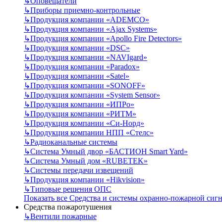
↳
Оповещатели
↳
Приборы приемно-контрольные
↳
Продукция компании «ADEMCO»
↳
Продукция компании «Ajax Systems»
↳
Продукция компании «Apollo Fire Detectors»
↳
Продукция компании «DSC»
↳
Продукция компании «NAVIgard»
↳
Продукция компании «Paradox»
↳
Продукция компании «Satel»
↳
Продукция компании «SONOFF»
↳
Продукция компании «System Sensor»
↳
Продукция компании «ИПРо»
↳
Продукция компании «РИТМ»
↳
Продукция компании «Си-Норд»
↳
Продукция компании НПП «Стелс»
↳
Радиоканальные системы
↳
Система Умный двор «БАСТИОН Smart Yard»
↳
Система Умный дом «RUBETEK»
↳
Системы передачи извещений
↳
Продукция компании «Hikvision»
↳
Типовые решения ОПС
Показать все Средства и системы охранно-пожарной сиг
Средства пожаротушения
↳
Вентили пожарные