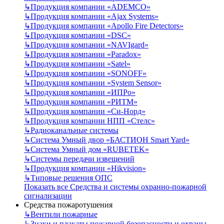
↳
Продукция компании «ADEMCO»
↳
Продукция компании «Ajax Systems»
↳
Продукция компании «Apollo Fire Detectors»
↳
Продукция компании «DSC»
↳
Продукция компании «NAVIgard»
↳
Продукция компании «Paradox»
↳
Продукция компании «Satel»
↳
Продукция компании «SONOFF»
↳
Продукция компании «System Sensor»
↳
Продукция компании «ИПРо»
↳
Продукция компании «РИТМ»
↳
Продукция компании «Си-Норд»
↳
Продукция компании НПП «Стелс»
↳
Радиоканальные системы
↳
Система Умный двор «БАСТИОН Smart Yard»
↳
Система Умный дом «RUBETEK»
↳
Системы передачи извещений
↳
Продукция компании «Hikvision»
↳
Типовые решения ОПС
Показать все Средства и системы охранно-пожарной
сигнализации
Средства пожаротушения
↳
Вентили пожарные
↳
Знаки и плакаты пожарной безопасности и охраны