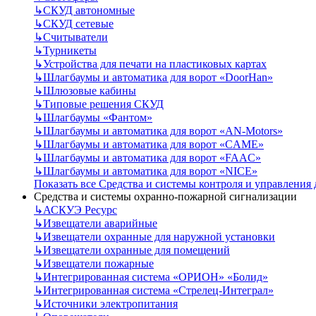
↳
СКУД автономные
↳
СКУД сетевые
↳
Считыватели
↳
Турникеты
↳
Устройства для печати на пластиковых картах
↳
Шлагбаумы и автоматика для ворот «DoorHan»
↳
Шлюзовые кабины
↳
Типовые решения СКУД
↳
Шлагбаумы «Фантом»
↳
Шлагбаумы и автоматика для ворот «AN-Motors»
↳
Шлагбаумы и автоматика для ворот «CAME»
↳
Шлагбаумы и автоматика для ворот «FAAC»
↳
Шлагбаумы и автоматика для ворот «NICE»
Показать все Средства и системы контроля и управления
Средства и системы охранно-пожарной сигнализации
↳
АСКУЭ Ресурс
↳
Извещатели аварийные
↳
Извещатели охранные для наружной установки
↳
Извещатели охранные для помещений
↳
Извещатели пожарные
↳
Интегрированная система «ОРИОН» «Болид»
↳
Интегрированная система «Стрелец-Интеграл»
↳
Источники электропитания