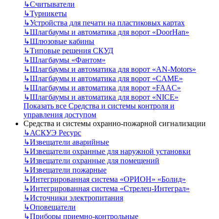
↳
Считыватели
↳
Турникеты
↳
Устройства для печати на пластиковых картах
↳
Шлагбаумы и автоматика для ворот «DoorHan»
↳
Шлюзовые кабины
↳
Типовые решения СКУД
↳
Шлагбаумы «Фантом»
↳
Шлагбаумы и автоматика для ворот «AN-Motors»
↳
Шлагбаумы и автоматика для ворот «CAME»
↳
Шлагбаумы и автоматика для ворот «FAAC»
↳
Шлагбаумы и автоматика для ворот «NICE»
Показать все Средства и системы контроля и
управления доступом
Средства и системы охранно-пожарной сигнализации
↳
АСКУЭ Ресурс
↳
Извещатели аварийные
↳
Извещатели охранные для наружной установки
↳
Извещатели охранные для помещений
↳
Извещатели пожарные
↳
Интегрированная система «ОРИОН» «Болид»
↳
Интегрированная система «Стрелец-Интеграл»
↳
Источники электропитания
↳
Оповещатели
↳
Приборы приемно-контрольные