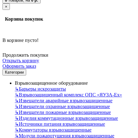
0
товаров,
на
0 р.
×
Корзина покупок
В корзине пусто!
Продолжить покупки
Открыть корзину
Оформить заказ
Категории
Взрывозащищенное оборудование
↳
Барьеры искрозащиты
↳
Взрывозащищенный комплекс ОПС «ЯУЗА-Ех»
↳
Извещатели аварийные взрывозащищенные
↳
Извещатели охранные взрывозащищенные
↳
Извещатели пожарные взрывозащищенные
↳
Изделия коммутационные взрывозащищенные
↳
Источники питания взрывозащищенные
↳
Коммутаторы взрывозащищенные
↳
Модули пожаротушения взрывозащищенные