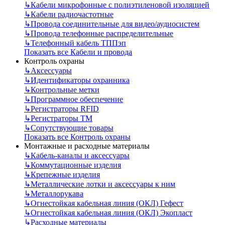
↳
Кабели микрофонные с полиэтиленовой изоляцией
↳
Кабели радиочастотные
↳
Провода соединительные для видео/аудиосистем
↳
Провода телефонные распределительные
↳
Телефонный кабель ТППэп
Показать все Кабели и провода
Контроль охраны
↳
Аксессуары
↳
Идентификаторы охранника
↳
Контрольные метки
↳
Программное обеспечение
↳
Регистраторы RFID
↳
Регистраторы ТМ
↳
Сопутствующие товары
Показать все Контроль охраны
Монтажные и расходные материалы
↳
Кабель-каналы и аксессуары
↳
Коммутационные изделия
↳
Крепежные изделия
↳
Металлические лотки и аксессуары к ним
↳
Металлорукава
↳
Огнестойкая кабельная линия (ОКЛ) Гефест
↳
Огнестойкая кабельная линия (ОКЛ) Экопласт
↳
Расходные материалы