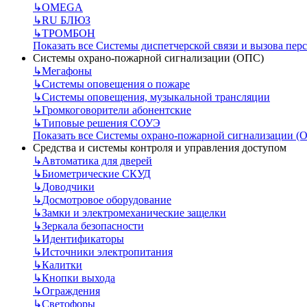
↳
OMEGA
↳
RU БЛЮЗ
↳
ТРОМБОН
Показать все Системы диспетчерской связи и вызова пер
Системы охрано-пожарной сигнализации (ОПС)
↳
Мегафоны
↳
Системы оповещения о пожаре
↳
Системы оповещения, музыкальной трансляции
↳
Громкоговорители абонентские
↳
Типовые решения СОУЭ
Показать все Системы охрано-пожарной сигнализации (
Средства и системы контроля и управления доступом
↳
Автоматика для дверей
↳
Биометрические СКУД
↳
Доводчики
↳
Досмотровое оборудование
↳
Замки и электромеханические защелки
↳
Зеркала безопасности
↳
Идентификаторы
↳
Источники электропитания
↳
Калитки
↳
Кнопки выхода
↳
Ограждения
↳
Светофоры