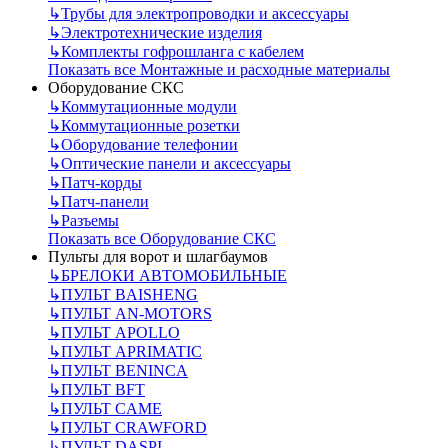
↳
Трубы для электропроводки и аксессуары
↳
Электротехнические изделия
↳
Комплекты гофрошланга с кабелем
Показать все Монтажные и расходные материалы
Оборудование СКС
↳
Коммутационные модули
↳
Коммутационные розетки
↳
Оборудование телефонии
↳
Оптические панели и аксессуары
↳
Патч-корды
↳
Патч-панели
↳
Разъемы
Показать все Оборудование СКС
Пульты для ворот и шлагбаумов
↳
БРЕЛОКИ АВТОМОБИЛЬНЫЕ
↳
ПУЛЬТ BAISHENG
↳
ПУЛЬТ AN-MOTORS
↳
ПУЛЬТ APOLLO
↳
ПУЛЬТ APRIMATIC
↳
ПУЛЬТ BENINCA
↳
ПУЛЬТ BFT
↳
ПУЛЬТ CAME
↳
ПУЛЬТ CRAWFORD
↳
ПУЛЬТ DASPI