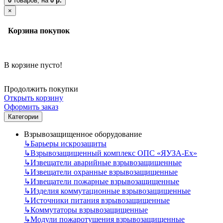
0
товаров,
на
0 р.
×
Корзина покупок
В корзине пусто!
Продолжить покупки
Открыть корзину
Оформить заказ
Категории
Взрывозащищенное оборудование
↳
Барьеры искрозащиты
↳
Взрывозащищенный комплекс ОПС «ЯУЗА-Ех»
↳
Извещатели аварийные взрывозащищенные
↳
Извещатели охранные взрывозащищенные
↳
Извещатели пожарные взрывозащищенные
↳
Изделия коммутационные взрывозащищенные
↳
Источники питания взрывозащищенные
↳
Коммутаторы взрывозащищенные
↳
Модули пожаротушения взрывозащищенные