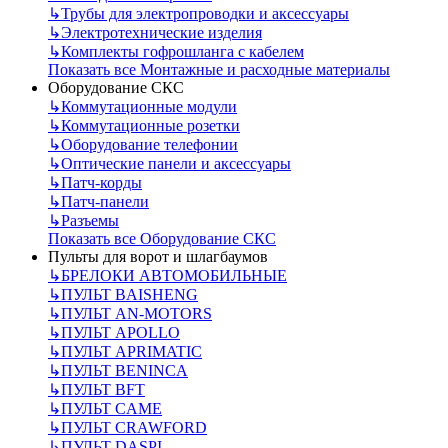
↳
Трубы для электропроводки и аксессуары
↳
Электротехнические изделия
↳
Комплекты гофрошланга с кабелем
Показать все Монтажные и расходные материалы
Оборудование СКС
↳
Коммутационные модули
↳
Коммутационные розетки
↳
Оборудование телефонии
↳
Оптические панели и аксессуары
↳
Патч-корды
↳
Патч-панели
↳
Разъемы
Показать все Оборудование СКС
Пульты для ворот и шлагбаумов
↳
БРЕЛОКИ АВТОМОБИЛЬНЫЕ
↳
ПУЛЬТ BAISHENG
↳
ПУЛЬТ AN-MOTORS
↳
ПУЛЬТ APOLLO
↳
ПУЛЬТ APRIMATIC
↳
ПУЛЬТ BENINCA
↳
ПУЛЬТ BFT
↳
ПУЛЬТ CAME
↳
ПУЛЬТ CRAWFORD
↳
ПУЛЬТ DASPI