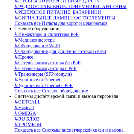
↳
ПУЛЬТЫ УНИВЕРСАЛЬНЫЕ ДЛЯ TV
↳
РАДИОУПРАВЛЕНИЕ. ПРИЕМНИКИ. АНТЕННЫ
↳
РЕЗЕРВНОЕ ПИТАНИЕ. БАТАРЕЙКИ
↳
СИГНАЛЬНЫЕ ЛАМПЫ. ФОТОЭЛЕМЕНТЫ
Показать все Пульты для ворот и шлагбаумов
Сетевое оборудование
↳
Инжекторы и сплиттеры РоЕ
↳
Медиаконвертеры
↳
Оборудование Wi-Fi
↳
Оборудование для усиления сотовой связи
↳
Прочее
↳
Сетевые коммутаторы без РоЕ
↳
Сетевые коммутаторы с РоЕ
↳
Трансиверы (SFP-модули)
↳
Удлинители Ethernet
↳
Удлинители Ethernet с PoE
Показать все Сетевое оборудование
Системы диспетчерской связи и вызова персонала
↳
GETCALL
↳
Hostcall
↳
OMEGA
↳
RU БЛЮЗ
↳
ТРОМБОН
Показать все Системы диспетчерской связи и вызова