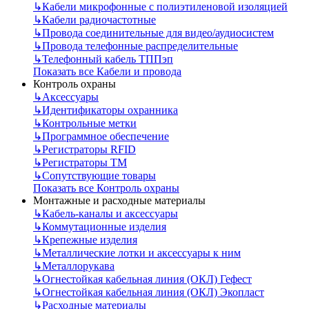
↳
Кабели микрофонные с полиэтиленовой изоляцией
↳
Кабели радиочастотные
↳
Провода соединительные для видео/аудиосистем
↳
Провода телефонные распределительные
↳
Телефонный кабель ТППэп
Показать все Кабели и провода
Контроль охраны
↳
Аксессуары
↳
Идентификаторы охранника
↳
Контрольные метки
↳
Программное обеспечение
↳
Регистраторы RFID
↳
Регистраторы ТМ
↳
Сопутствующие товары
Показать все Контроль охраны
Монтажные и расходные материалы
↳
Кабель-каналы и аксессуары
↳
Коммутационные изделия
↳
Крепежные изделия
↳
Металлические лотки и аксессуары к ним
↳
Металлорукава
↳
Огнестойкая кабельная линия (ОКЛ) Гефест
↳
Огнестойкая кабельная линия (ОКЛ) Экопласт
↳
Расходные материалы