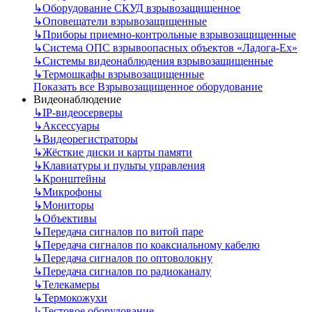
↳
Оборудование СКУД взрывозащищенное
↳
Оповещатели взрывозащищенные
↳
Приборы приемно-контрольные взрывозащищенные
↳
Система ОПС взрывоопасных объектов «Ладога-Ex»
↳
Системы видеонаблюдения взрывозащищенные
↳
Термошкафы взрывозащищенные
Показать все Взрывозащищенное оборудование
Видеонаблюдение
↳
IP-видеосерверы
↳
Аксессуары
↳
Видеорегистраторы
↳
Жёсткие диски и карты памяти
↳
Клавиатуры и пульты управления
↳
Кронштейны
↳
Микрофоны
↳
Мониторы
↳
Объективы
↳
Передача сигналов по витой паре
↳
Передача сигналов по коаксиальному кабелю
↳
Передача сигналов по оптоволокну
↳
Передача сигналов по радиоканалу
↳
Телекамеры
↳
Термокожухи
↳
Тестовое оборудование