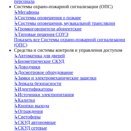
персонала
Системы охрано-пожарной сигнализации (ОПС)
↳
Мегафоны
↳
Системы оповещения о пожаре
↳
Системы оповещения, музыкальной трансляции
↳
Громкоговорители абонентские
↳
Типовые решения СОУЭ
Показать все Системы охрано-пожарной сигнализации
(ОПС)
Средства и системы контроля и управления доступом
↳
Автоматика для дверей
↳
Биометрические СКУД
↳
Доводчики
↳
Досмотровое оборудование
↳
Замки и электромеханические защелки
↳
Зеркала безопасности
↳
Идентификаторы
↳
Источники электропитания
↳
Калитки
↳
Кнопки выхода
↳
Ограждения
↳
Светофоры
↳
СКУД автономные
↳
СКУД сетевые