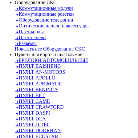
Оборудование СКС
↳
Коммутационные модули
↳
Коммутационные розетки
↳
Оборудование телефонии
↳
Оптические панели и аксессуары
↳
Патч-корды
↳
Патч-панели
↳
Разъемы
Показать все Оборудование СКС
Пульты для ворот и шлагбаумов
↳
БРЕЛОКИ АВТОМОБИЛЬНЫЕ
↳
ПУЛЬТ BAISHENG
↳
ПУЛЬТ AN-MOTORS
↳
ПУЛЬТ APOLLO
↳
ПУЛЬТ APRIMATIC
↳
ПУЛЬТ BENINCA
↳
ПУЛЬТ BFT
↳
ПУЛЬТ CAME
↳
ПУЛЬТ CRAWFORD
↳
ПУЛЬТ DASPI
↳
ПУЛЬТ DEA
↳
ПУЛЬТ DITEC
↳
ПУЛЬТ DOORHAN
↳
ПУЛЬТ ECOSTAR