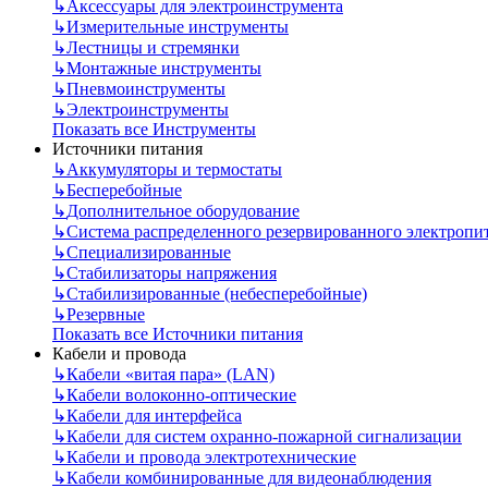
↳
Аксессуары для электроинструмента
↳
Измерительные инструменты
↳
Лестницы и стремянки
↳
Монтажные инструменты
↳
Пневмоинструменты
↳
Электроинструменты
Показать все Инструменты
Источники питания
↳
Аккумуляторы и термостаты
↳
Бесперебойные
↳
Дополнительное оборудование
↳
Система распределенного резервированного электропи
↳
Специализированные
↳
Стабилизаторы напряжения
↳
Стабилизированные (небесперебойные)
↳
Резервные
Показать все Источники питания
Кабели и провода
↳
Кабели «витая пара» (LAN)
↳
Кабели волоконно-оптические
↳
Кабели для интерфейса
↳
Кабели для систем охранно-пожарной сигнализации
↳
Кабели и провода электротехнические
↳
Кабели комбинированные для видеонаблюдения