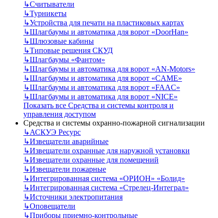
↳
Считыватели
↳
Турникеты
↳
Устройства для печати на пластиковых картах
↳
Шлагбаумы и автоматика для ворот «DoorHan»
↳
Шлюзовые кабины
↳
Типовые решения СКУД
↳
Шлагбаумы «Фантом»
↳
Шлагбаумы и автоматика для ворот «AN-Motors»
↳
Шлагбаумы и автоматика для ворот «CAME»
↳
Шлагбаумы и автоматика для ворот «FAAC»
↳
Шлагбаумы и автоматика для ворот «NICE»
Показать все Средства и системы контроля и
управления доступом
Средства и системы охранно-пожарной сигнализации
↳
АСКУЭ Ресурс
↳
Извещатели аварийные
↳
Извещатели охранные для наружной установки
↳
Извещатели охранные для помещений
↳
Извещатели пожарные
↳
Интегрированная система «ОРИОН» «Болид»
↳
Интегрированная система «Стрелец-Интеграл»
↳
Источники электропитания
↳
Оповещатели
↳
Приборы приемно-контрольные