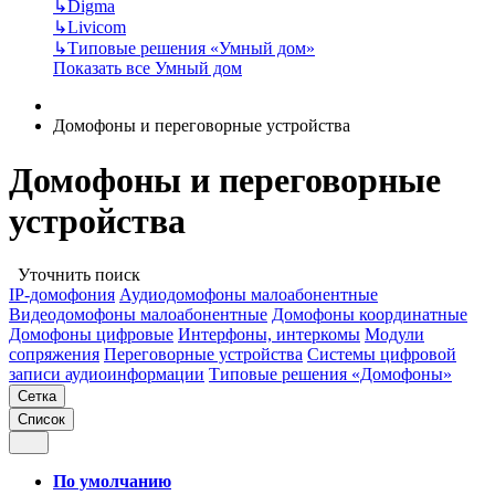
↳
Digma
↳
Livicom
↳
Типовые решения «Умный дом»
Показать все Умный дом
Домофоны и переговорные устройства
Домофоны и переговорные
устройства
Уточнить поиск
IP-домофония
Аудиодомофоны малоабонентные
Видеодомофоны малоабонентные
Домофоны координатные
Домофоны цифровые
Интерфоны, интеркомы
Модули
сопряжения
Переговорные устройства
Системы цифровой
записи аудиоинформации
Типовые решения «Домофоны»
Сетка
Список
По умолчанию