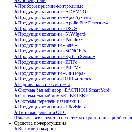
↳
Оповещатели
↳
Приборы приемно-контрольные
↳
Продукция компании «ADEMCO»
↳
Продукция компании «Ajax Systems»
↳
Продукция компании «Apollo Fire Detectors»
↳
Продукция компании «DSC»
↳
Продукция компании «NAVIgard»
↳
Продукция компании «Paradox»
↳
Продукция компании «Satel»
↳
Продукция компании «SONOFF»
↳
Продукция компании «System Sensor»
↳
Продукция компании «ИПРо»
↳
Продукция компании «РИТМ»
↳
Продукция компании «Си-Норд»
↳
Продукция компании НПП «Стелс»
↳
Радиоканальные системы
↳
Система Умный двор «БАСТИОН Smart Yard»
↳
Система Умный дом «RUBETEK»
↳
Системы передачи извещений
↳
Продукция компании «Hikvision»
↳
Типовые решения ОПС
Показать все Средства и системы охранно-пожарной сиг
Средства пожаротушения
↳
Вентили пожарные