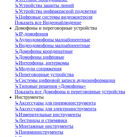
↳
Устройства защиты линий
↳
Устройства инфракрасной подсветки
↳
Цифровые системы видеоконтроля
Показать все Видеонаблюдение
Домофоны и переговорные устройства
↳
IP-домофония
↳
Аудиодомофоны малоабонентные
↳
Видеодомофоны малоабонентные
↳
Домофоны координатные
↳
Домофоны цифровые
↳
Интерфоны, интеркомы
↳
Модули сопряжения
↳
Переговорные устройства
↳
Системы цифровой записи аудиоинформации
↳
Типовые решения «Домофоны»
Показать все Домофоны и переговорные устройства
Инструменты
↳
Аксессуары для пневмоинструмента
↳
Аксессуары для электроинструмента
↳
Измерительные инструменты
↳
Лестницы и стремянки
↳
Монтажные инструменты
↳
Пневмоинструменты