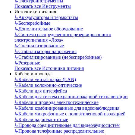
↳
Электроинструменты
Показать все Инструменты
Источники питания
↳
Аккумуляторы и термостаты
↳
Бесперебойные
↳
Дополнительное оборудование
↳
Система распределенного резервированного
электропитания «Лоза»
↳
Специализированные
↳
Стабилизаторы напряжения
↳
Стабилизированные (небесперебойные)
↳
Резервные
Показать все Источники питания
Кабели и провода
↳
Кабели «витая пара» (LAN)
↳
Кабели волоконно-оптические
↳
Кабели для интерфейса
↳
Кабели для систем охранно-пожарной сигнализации
↳
Кабели и провода электротехнические
↳
Кабели комбинированные для видеонаблюдения
↳
Кабели микрофонные с полиэтиленовой изоляцией
↳
Кабели радиочастотные
↳
Провода соединительные для видео/аудиосистем
↳
Провода телефонные распределительные