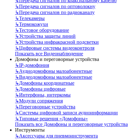
↳
Передача сигналов по коаксиальному кабелю
↳
Передача сигналов по оптоволокну
↳
Передача сигналов по радиоканалу
↳
Телекамеры
↳
Термокожухи
↳
Тестовое оборудование
↳
Устройства защиты линий
↳
Устройства инфракрасной подсветки
↳
Цифровые системы видеоконтроля
Показать все Видеонаблюдение
Домофоны и переговорные устройства
↳
IP-домофония
↳
Аудиодомофоны малоабонентные
↳
Видеодомофоны малоабонентные
↳
Домофоны координатные
↳
Домофоны цифровые
↳
Интерфоны, интеркомы
↳
Модули сопряжения
↳
Переговорные устройства
↳
Системы цифровой записи аудиоинформации
↳
Типовые решения «Домофоны»
Показать все Домофоны и переговорные устройства
Инструменты
↳
Аксессуары для пневмоинструмента