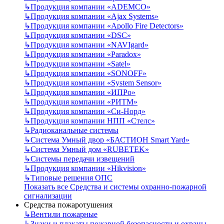
↳
Продукция компании «ADEMCO»
↳
Продукция компании «Ajax Systems»
↳
Продукция компании «Apollo Fire Detectors»
↳
Продукция компании «DSC»
↳
Продукция компании «NAVIgard»
↳
Продукция компании «Paradox»
↳
Продукция компании «Satel»
↳
Продукция компании «SONOFF»
↳
Продукция компании «System Sensor»
↳
Продукция компании «ИПРо»
↳
Продукция компании «РИТМ»
↳
Продукция компании «Си-Норд»
↳
Продукция компании НПП «Стелс»
↳
Радиоканальные системы
↳
Система Умный двор «БАСТИОН Smart Yard»
↳
Система Умный дом «RUBETEK»
↳
Системы передачи извещений
↳
Продукция компании «Hikvision»
↳
Типовые решения ОПС
Показать все Средства и системы охранно-пожарной
сигнализации
Средства пожаротушения
↳
Вентили пожарные
↳
Знаки и плакаты пожарной безопасности и охраны