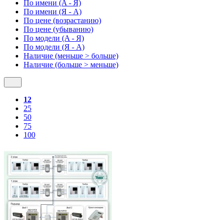
По имени (A - Я)
По имени (Я - A)
По цене (возрастанию)
По цене (убыванию)
По модели (A - Я)
По модели (Я - A)
Наличие (меньше > больше)
Наличие (больше > меньше)
12
25
50
75
100