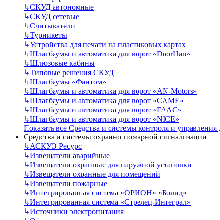
↳
СКУД автономные
↳
СКУД сетевые
↳
Считыватели
↳
Турникеты
↳
Устройства для печати на пластиковых картах
↳
Шлагбаумы и автоматика для ворот «DoorHan»
↳
Шлюзовые кабины
↳
Типовые решения СКУД
↳
Шлагбаумы «Фантом»
↳
Шлагбаумы и автоматика для ворот «AN-Motors»
↳
Шлагбаумы и автоматика для ворот «CAME»
↳
Шлагбаумы и автоматика для ворот «FAAC»
↳
Шлагбаумы и автоматика для ворот «NICE»
Показать все Средства и системы контроля и управления
Средства и системы охранно-пожарной сигнализации
↳
АСКУЭ Ресурс
↳
Извещатели аварийные
↳
Извещатели охранные для наружной установки
↳
Извещатели охранные для помещений
↳
Извещатели пожарные
↳
Интегрированная система «ОРИОН» «Болид»
↳
Интегрированная система «Стрелец-Интеграл»
↳
Источники электропитания