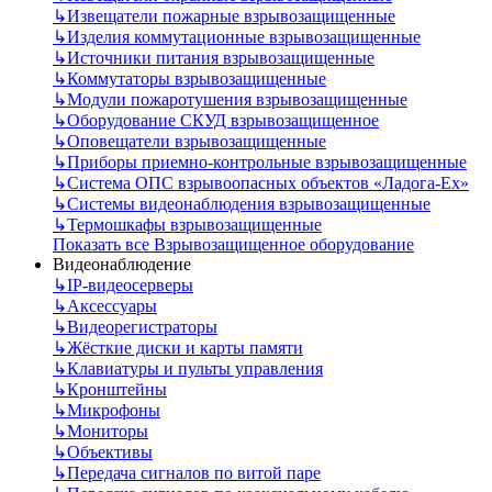
↳
Извещатели пожарные взрывозащищенные
↳
Изделия коммутационные взрывозащищенные
↳
Источники питания взрывозащищенные
↳
Коммутаторы взрывозащищенные
↳
Модули пожаротушения взрывозащищенные
↳
Оборудование СКУД взрывозащищенное
↳
Оповещатели взрывозащищенные
↳
Приборы приемно-контрольные взрывозащищенные
↳
Система ОПС взрывоопасных объектов «Ладога-Ex»
↳
Системы видеонаблюдения взрывозащищенные
↳
Термошкафы взрывозащищенные
Показать все Взрывозащищенное оборудование
Видеонаблюдение
↳
IP-видеосерверы
↳
Аксессуары
↳
Видеорегистраторы
↳
Жёсткие диски и карты памяти
↳
Клавиатуры и пульты управления
↳
Кронштейны
↳
Микрофоны
↳
Мониторы
↳
Объективы
↳
Передача сигналов по витой паре