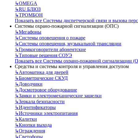
↳
OMEGA
↳
RU БЛЮЗ
↳
ТРОМБОН
Показать все Системы диспетчерской связи и вызова пер
Системы охрано-пожарной сигнализации (ОПС)
↳
Мегафоны
↳
Системы оповещения о пожаре
↳
Системы оповещения, музыкальной трансляции
↳
Громкоговорители абонентские
↳
Типовые решения СОУЭ
Показать все Системы охрано-пожарной сигнализации (
Средства и системы контроля и управления доступом
↳
Автоматика для дверей
↳
Биометрические СКУД
↳
Доводчики
↳
Досмотровое оборудование
↳
Замки и электромеханические защелки
↳
Зеркала безопасности
↳
Идентификаторы
↳
Источники электропитания
↳
Калитки
↳
Кнопки выхода
↳
Ограждения
↳
Светофоры