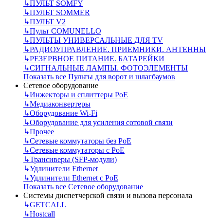
↳
ПУЛЬТ SOMFY
↳
ПУЛЬТ SOMMER
↳
ПУЛЬТ V2
↳
Пульт СOMUNELLO
↳
ПУЛЬТЫ УНИВЕРСАЛЬНЫЕ ДЛЯ TV
↳
РАДИОУПРАВЛЕНИЕ. ПРИЕМНИКИ. АНТЕННЫ
↳
РЕЗЕРВНОЕ ПИТАНИЕ. БАТАРЕЙКИ
↳
СИГНАЛЬНЫЕ ЛАМПЫ. ФОТОЭЛЕМЕНТЫ
Показать все Пульты для ворот и шлагбаумов
Сетевое оборудование
↳
Инжекторы и сплиттеры РоЕ
↳
Медиаконвертеры
↳
Оборудование Wi-Fi
↳
Оборудование для усиления сотовой связи
↳
Прочее
↳
Сетевые коммутаторы без РоЕ
↳
Сетевые коммутаторы с РоЕ
↳
Трансиверы (SFP-модули)
↳
Удлинители Ethernet
↳
Удлинители Ethernet с PoE
Показать все Сетевое оборудование
Системы диспетчерской связи и вызова персонала
↳
GETCALL
↳
Hostcall