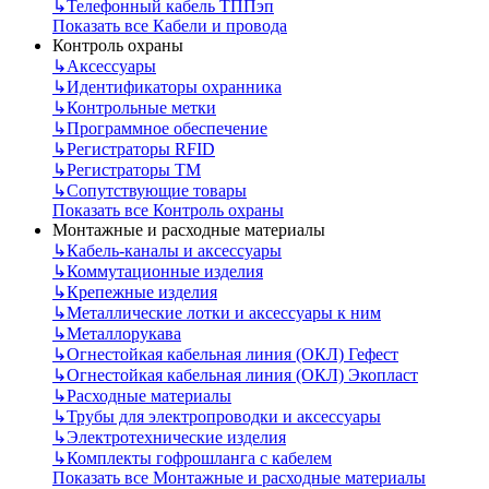
↳
Телефонный кабель ТППэп
Показать все Кабели и провода
Контроль охраны
↳
Аксессуары
↳
Идентификаторы охранника
↳
Контрольные метки
↳
Программное обеспечение
↳
Регистраторы RFID
↳
Регистраторы ТМ
↳
Сопутствующие товары
Показать все Контроль охраны
Монтажные и расходные материалы
↳
Кабель-каналы и аксессуары
↳
Коммутационные изделия
↳
Крепежные изделия
↳
Металлические лотки и аксессуары к ним
↳
Металлорукава
↳
Огнестойкая кабельная линия (ОКЛ) Гефест
↳
Огнестойкая кабельная линия (ОКЛ) Экопласт
↳
Расходные материалы
↳
Трубы для электропроводки и аксессуары
↳
Электротехнические изделия
↳
Комплекты гофрошланга с кабелем
Показать все Монтажные и расходные материалы