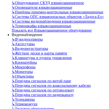
↳
Оборудование СКУД взрывозащищенное
↳
Оповещатели взрывозащищенные
↳
Приборы приемно-контрольные взрывозащищенные
↳
Система ОПС взрывоопасных объектов «Ладога-Ex»
↳
Системы видеонаблюдения взрывозащищенные
↳
Термошкафы взрывозащищенные
Показать все Взрывозащищенное оборудование
Видеонаблюдение
↳
IP-видеосерверы
↳
Аксессуары
↳
Видеорегистраторы
↳
Жёсткие диски и карты памяти
↳
Клавиатуры и пульты управления
↳
Кронштейны
↳
Микрофоны
↳
Мониторы
↳
Объективы
↳
Передача сигналов по витой паре
↳
Передача сигналов по коаксиальному кабелю
↳
Передача сигналов по оптоволокну
↳
Передача сигналов по радиоканалу
↳
Телекамеры
↳
Термокожухи
↳
Тестовое оборудование