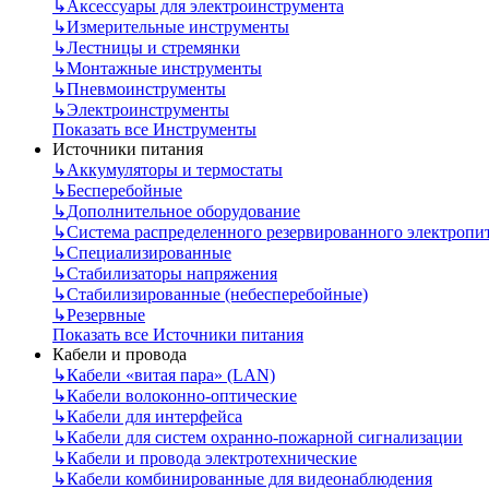
↳
Аксессуары для электроинструмента
↳
Измерительные инструменты
↳
Лестницы и стремянки
↳
Монтажные инструменты
↳
Пневмоинструменты
↳
Электроинструменты
Показать все Инструменты
Источники питания
↳
Аккумуляторы и термостаты
↳
Бесперебойные
↳
Дополнительное оборудование
↳
Система распределенного резервированного электропи
↳
Специализированные
↳
Стабилизаторы напряжения
↳
Стабилизированные (небесперебойные)
↳
Резервные
Показать все Источники питания
Кабели и провода
↳
Кабели «витая пара» (LAN)
↳
Кабели волоконно-оптические
↳
Кабели для интерфейса
↳
Кабели для систем охранно-пожарной сигнализации
↳
Кабели и провода электротехнические
↳
Кабели комбинированные для видеонаблюдения