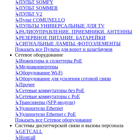
↳
ПУЛЬТ SOMFY
↳
ПУЛЬТ SOMMER
↳
ПУЛЬТ V2
↳
Пульт СOMUNELLO
↳
ПУЛЬТЫ УНИВЕРСАЛЬНЫЕ ДЛЯ TV
↳
РАДИОУПРАВЛЕНИЕ. ПРИЕМНИКИ. АНТЕННЫ
↳
РЕЗЕРВНОЕ ПИТАНИЕ. БАТАРЕЙКИ
↳
СИГНАЛЬНЫЕ ЛАМПЫ. ФОТОЭЛЕМЕНТЫ
Показать все Пульты для ворот и шлагбаумов
Сетевое оборудование
↳
Инжекторы и сплиттеры РоЕ
↳
Медиаконвертеры
↳
Оборудование Wi-Fi
↳
Оборудование для усиления сотовой связи
↳
Прочее
↳
Сетевые коммутаторы без РоЕ
↳
Сетевые коммутаторы с РоЕ
↳
Трансиверы (SFP-модули)
↳
Удлинители Ethernet
↳
Удлинители Ethernet с PoE
Показать все Сетевое оборудование
Системы диспетчерской связи и вызова персонала
↳
GETCALL
↳
Hostcall