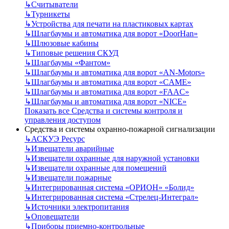
↳
Считыватели
↳
Турникеты
↳
Устройства для печати на пластиковых картах
↳
Шлагбаумы и автоматика для ворот «DoorHan»
↳
Шлюзовые кабины
↳
Типовые решения СКУД
↳
Шлагбаумы «Фантом»
↳
Шлагбаумы и автоматика для ворот «AN-Motors»
↳
Шлагбаумы и автоматика для ворот «CAME»
↳
Шлагбаумы и автоматика для ворот «FAAC»
↳
Шлагбаумы и автоматика для ворот «NICE»
Показать все Средства и системы контроля и
управления доступом
Средства и системы охранно-пожарной сигнализации
↳
АСКУЭ Ресурс
↳
Извещатели аварийные
↳
Извещатели охранные для наружной установки
↳
Извещатели охранные для помещений
↳
Извещатели пожарные
↳
Интегрированная система «ОРИОН» «Болид»
↳
Интегрированная система «Стрелец-Интеграл»
↳
Источники электропитания
↳
Оповещатели
↳
Приборы приемно-контрольные