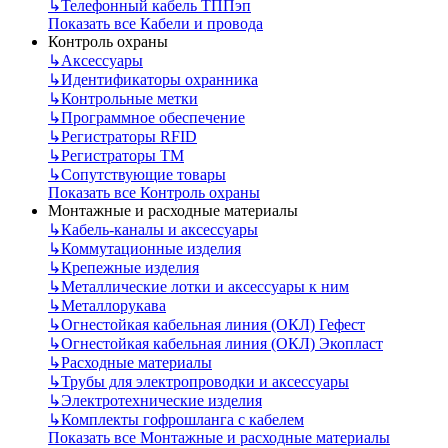
↳
Телефонный кабель ТППэп
Показать все Кабели и провода
Контроль охраны
↳
Аксессуары
↳
Идентификаторы охранника
↳
Контрольные метки
↳
Программное обеспечение
↳
Регистраторы RFID
↳
Регистраторы ТМ
↳
Сопутствующие товары
Показать все Контроль охраны
Монтажные и расходные материалы
↳
Кабель-каналы и аксессуары
↳
Коммутационные изделия
↳
Крепежные изделия
↳
Металлические лотки и аксессуары к ним
↳
Металлорукава
↳
Огнестойкая кабельная линия (ОКЛ) Гефест
↳
Огнестойкая кабельная линия (ОКЛ) Экопласт
↳
Расходные материалы
↳
Трубы для электропроводки и аксессуары
↳
Электротехнические изделия
↳
Комплекты гофрошланга с кабелем
Показать все Монтажные и расходные материалы