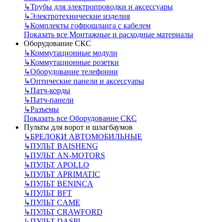
↳
Трубы для электропроводки и аксессуары
↳
Электротехнические изделия
↳
Комплекты гофрошланга с кабелем
Показать все Монтажные и расходные материалы
Оборудование СКС
↳
Коммутационные модули
↳
Коммутационные розетки
↳
Оборудование телефонии
↳
Оптические панели и аксессуары
↳
Патч-корды
↳
Патч-панели
↳
Разъемы
Показать все Оборудование СКС
Пульты для ворот и шлагбаумов
↳
БРЕЛОКИ АВТОМОБИЛЬНЫЕ
↳
ПУЛЬТ BAISHENG
↳
ПУЛЬТ AN-MOTORS
↳
ПУЛЬТ APOLLO
↳
ПУЛЬТ APRIMATIC
↳
ПУЛЬТ BENINCA
↳
ПУЛЬТ BFT
↳
ПУЛЬТ CAME
↳
ПУЛЬТ CRAWFORD
↳
ПУЛЬТ DASPI