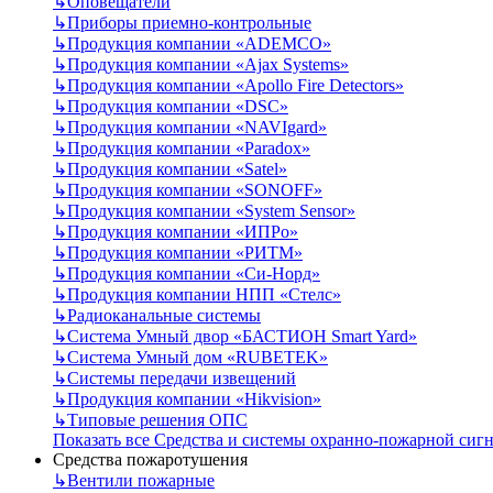
↳
Оповещатели
↳
Приборы приемно-контрольные
↳
Продукция компании «ADEMCO»
↳
Продукция компании «Ajax Systems»
↳
Продукция компании «Apollo Fire Detectors»
↳
Продукция компании «DSC»
↳
Продукция компании «NAVIgard»
↳
Продукция компании «Paradox»
↳
Продукция компании «Satel»
↳
Продукция компании «SONOFF»
↳
Продукция компании «System Sensor»
↳
Продукция компании «ИПРо»
↳
Продукция компании «РИТМ»
↳
Продукция компании «Си-Норд»
↳
Продукция компании НПП «Стелс»
↳
Радиоканальные системы
↳
Система Умный двор «БАСТИОН Smart Yard»
↳
Система Умный дом «RUBETEK»
↳
Системы передачи извещений
↳
Продукция компании «Hikvision»
↳
Типовые решения ОПС
Показать все Средства и системы охранно-пожарной сиг
Средства пожаротушения
↳
Вентили пожарные