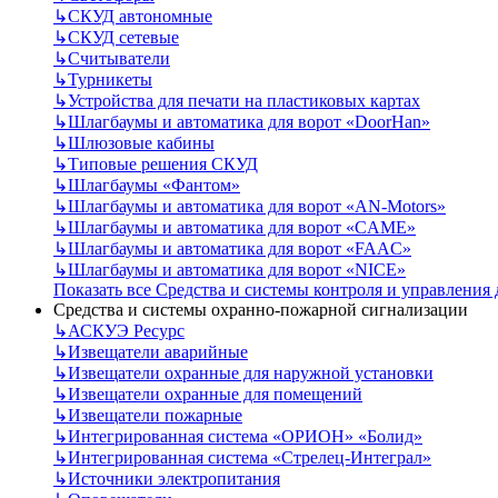
↳
СКУД автономные
↳
СКУД сетевые
↳
Считыватели
↳
Турникеты
↳
Устройства для печати на пластиковых картах
↳
Шлагбаумы и автоматика для ворот «DoorHan»
↳
Шлюзовые кабины
↳
Типовые решения СКУД
↳
Шлагбаумы «Фантом»
↳
Шлагбаумы и автоматика для ворот «AN-Motors»
↳
Шлагбаумы и автоматика для ворот «CAME»
↳
Шлагбаумы и автоматика для ворот «FAAC»
↳
Шлагбаумы и автоматика для ворот «NICE»
Показать все Средства и системы контроля и управления
Средства и системы охранно-пожарной сигнализации
↳
АСКУЭ Ресурс
↳
Извещатели аварийные
↳
Извещатели охранные для наружной установки
↳
Извещатели охранные для помещений
↳
Извещатели пожарные
↳
Интегрированная система «ОРИОН» «Болид»
↳
Интегрированная система «Стрелец-Интеграл»
↳
Источники электропитания