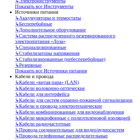
↳
Электроинструменты
Показать все Инструменты
Источники питания
↳
Аккумуляторы и термостаты
↳
Бесперебойные
↳
Дополнительное оборудование
↳
Система распределенного резервированного
электропитания «Лоза»
↳
Специализированные
↳
Стабилизаторы напряжения
↳
Стабилизированные (небесперебойные)
↳
Резервные
Показать все Источники питания
Кабели и провода
↳
Кабели «витая пара» (LAN)
↳
Кабели волоконно-оптические
↳
Кабели для интерфейса
↳
Кабели для систем охранно-пожарной сигнализации
↳
Кабели и провода электротехнические
↳
Кабели комбинированные для видеонаблюдения
↳
Кабели микрофонные с полиэтиленовой изоляцией
↳
Кабели радиочастотные
↳
Провода соединительные для видео/аудиосистем
↳
Провода телефонные распределительные