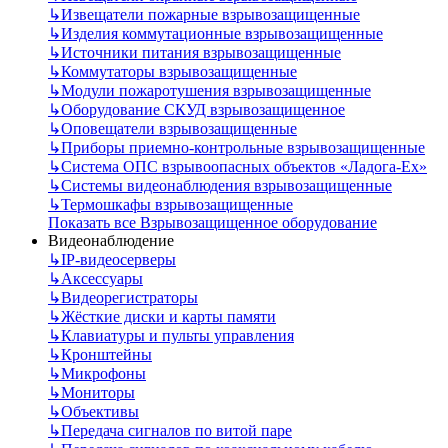
↳
Извещатели пожарные взрывозащищенные
↳
Изделия коммутационные взрывозащищенные
↳
Источники питания взрывозащищенные
↳
Коммутаторы взрывозащищенные
↳
Модули пожаротушения взрывозащищенные
↳
Оборудование СКУД взрывозащищенное
↳
Оповещатели взрывозащищенные
↳
Приборы приемно-контрольные взрывозащищенные
↳
Система ОПС взрывоопасных объектов «Ладога-Ex»
↳
Системы видеонаблюдения взрывозащищенные
↳
Термошкафы взрывозащищенные
Показать все Взрывозащищенное оборудование
Видеонаблюдение
↳
IP-видеосерверы
↳
Аксессуары
↳
Видеорегистраторы
↳
Жёсткие диски и карты памяти
↳
Клавиатуры и пульты управления
↳
Кронштейны
↳
Микрофоны
↳
Мониторы
↳
Объективы
↳
Передача сигналов по витой паре