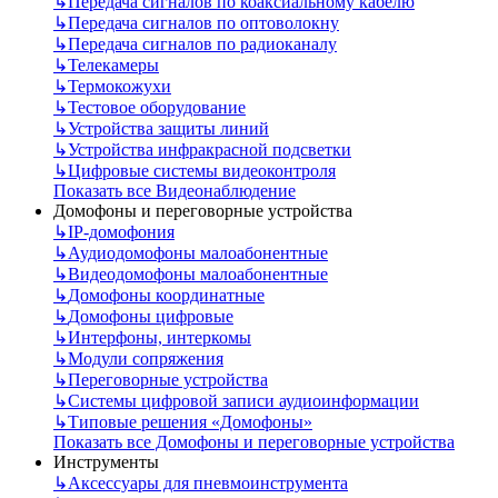
↳
Передача сигналов по коаксиальному кабелю
↳
Передача сигналов по оптоволокну
↳
Передача сигналов по радиоканалу
↳
Телекамеры
↳
Термокожухи
↳
Тестовое оборудование
↳
Устройства защиты линий
↳
Устройства инфракрасной подсветки
↳
Цифровые системы видеоконтроля
Показать все Видеонаблюдение
Домофоны и переговорные устройства
↳
IP-домофония
↳
Аудиодомофоны малоабонентные
↳
Видеодомофоны малоабонентные
↳
Домофоны координатные
↳
Домофоны цифровые
↳
Интерфоны, интеркомы
↳
Модули сопряжения
↳
Переговорные устройства
↳
Системы цифровой записи аудиоинформации
↳
Типовые решения «Домофоны»
Показать все Домофоны и переговорные устройства
Инструменты
↳
Аксессуары для пневмоинструмента