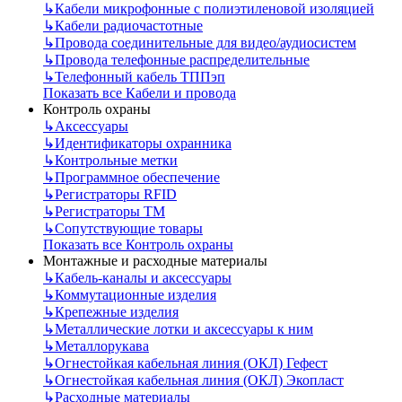
↳
Кабели микрофонные с полиэтиленовой изоляцией
↳
Кабели радиочастотные
↳
Провода соединительные для видео/аудиосистем
↳
Провода телефонные распределительные
↳
Телефонный кабель ТППэп
Показать все Кабели и провода
Контроль охраны
↳
Аксессуары
↳
Идентификаторы охранника
↳
Контрольные метки
↳
Программное обеспечение
↳
Регистраторы RFID
↳
Регистраторы ТМ
↳
Сопутствующие товары
Показать все Контроль охраны
Монтажные и расходные материалы
↳
Кабель-каналы и аксессуары
↳
Коммутационные изделия
↳
Крепежные изделия
↳
Металлические лотки и аксессуары к ним
↳
Металлорукава
↳
Огнестойкая кабельная линия (ОКЛ) Гефест
↳
Огнестойкая кабельная линия (ОКЛ) Экопласт
↳
Расходные материалы