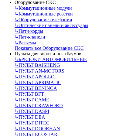
Оборудование СКС
↳
Коммутационные модули
↳
Коммутационные розетки
↳
Оборудование телефонии
↳
Оптические панели и аксессуары
↳
Патч-корды
↳
Патч-панели
↳
Разъемы
Показать все Оборудование СКС
Пульты для ворот и шлагбаумов
↳
БРЕЛОКИ АВТОМОБИЛЬНЫЕ
↳
ПУЛЬТ BAISHENG
↳
ПУЛЬТ AN-MOTORS
↳
ПУЛЬТ APOLLO
↳
ПУЛЬТ APRIMATIC
↳
ПУЛЬТ BENINCA
↳
ПУЛЬТ BFT
↳
ПУЛЬТ CAME
↳
ПУЛЬТ CRAWFORD
↳
ПУЛЬТ DASPI
↳
ПУЛЬТ DEA
↳
ПУЛЬТ DITEC
↳
ПУЛЬТ DOORHAN
↳
ПУЛЬТ ECOSTAR