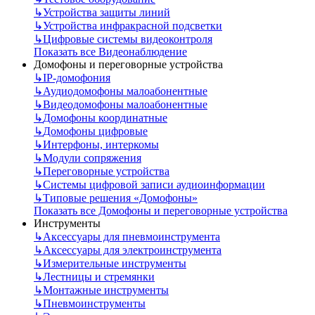
↳
Устройства защиты линий
↳
Устройства инфракрасной подсветки
↳
Цифровые системы видеоконтроля
Показать все Видеонаблюдение
Домофоны и переговорные устройства
↳
IP-домофония
↳
Аудиодомофоны малоабонентные
↳
Видеодомофоны малоабонентные
↳
Домофоны координатные
↳
Домофоны цифровые
↳
Интерфоны, интеркомы
↳
Модули сопряжения
↳
Переговорные устройства
↳
Системы цифровой записи аудиоинформации
↳
Типовые решения «Домофоны»
Показать все Домофоны и переговорные устройства
Инструменты
↳
Аксессуары для пневмоинструмента
↳
Аксессуары для электроинструмента
↳
Измерительные инструменты
↳
Лестницы и стремянки
↳
Монтажные инструменты
↳
Пневмоинструменты