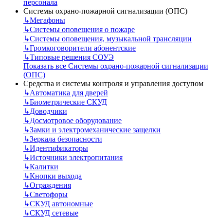
персонала
Системы охрано-пожарной сигнализации (ОПС)
↳
Мегафоны
↳
Системы оповещения о пожаре
↳
Системы оповещения, музыкальной трансляции
↳
Громкоговорители абонентские
↳
Типовые решения СОУЭ
Показать все Системы охрано-пожарной сигнализации
(ОПС)
Средства и системы контроля и управления доступом
↳
Автоматика для дверей
↳
Биометрические СКУД
↳
Доводчики
↳
Досмотровое оборудование
↳
Замки и электромеханические защелки
↳
Зеркала безопасности
↳
Идентификаторы
↳
Источники электропитания
↳
Калитки
↳
Кнопки выхода
↳
Ограждения
↳
Светофоры
↳
СКУД автономные
↳
СКУД сетевые