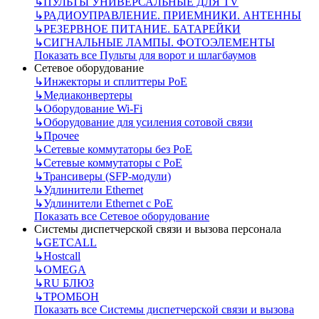
↳
ПУЛЬТЫ УНИВЕРСАЛЬНЫЕ ДЛЯ TV
↳
РАДИОУПРАВЛЕНИЕ. ПРИЕМНИКИ. АНТЕННЫ
↳
РЕЗЕРВНОЕ ПИТАНИЕ. БАТАРЕЙКИ
↳
СИГНАЛЬНЫЕ ЛАМПЫ. ФОТОЭЛЕМЕНТЫ
Показать все Пульты для ворот и шлагбаумов
Сетевое оборудование
↳
Инжекторы и сплиттеры РоЕ
↳
Медиаконвертеры
↳
Оборудование Wi-Fi
↳
Оборудование для усиления сотовой связи
↳
Прочее
↳
Сетевые коммутаторы без РоЕ
↳
Сетевые коммутаторы с РоЕ
↳
Трансиверы (SFP-модули)
↳
Удлинители Ethernet
↳
Удлинители Ethernet с PoE
Показать все Сетевое оборудование
Системы диспетчерской связи и вызова персонала
↳
GETCALL
↳
Hostcall
↳
OMEGA
↳
RU БЛЮЗ
↳
ТРОМБОН
Показать все Системы диспетчерской связи и вызова