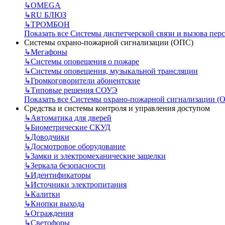
↳
OMEGA
↳
RU БЛЮЗ
↳
ТРОМБОН
Показать все Системы диспетчерской связи и вызова пер
Системы охрано-пожарной сигнализации (ОПС)
↳
Мегафоны
↳
Системы оповещения о пожаре
↳
Системы оповещения, музыкальной трансляции
↳
Громкоговорители абонентские
↳
Типовые решения СОУЭ
Показать все Системы охрано-пожарной сигнализации (
Средства и системы контроля и управления доступом
↳
Автоматика для дверей
↳
Биометрические СКУД
↳
Доводчики
↳
Досмотровое оборудование
↳
Замки и электромеханические защелки
↳
Зеркала безопасности
↳
Идентификаторы
↳
Источники электропитания
↳
Калитки
↳
Кнопки выхода
↳
Ограждения
↳
Светофоры