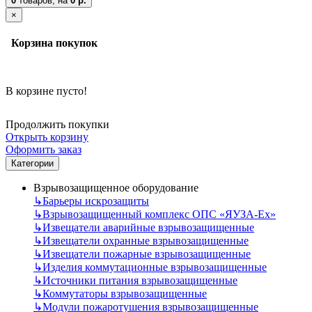
0
товаров,
на
0 р.
×
Корзина покупок
В корзине пусто!
Продолжить покупки
Открыть корзину
Оформить заказ
Категории
Взрывозащищенное оборудование
↳
Барьеры искрозащиты
↳
Взрывозащищенный комплекс ОПС «ЯУЗА-Ех»
↳
Извещатели аварийные взрывозащищенные
↳
Извещатели охранные взрывозащищенные
↳
Извещатели пожарные взрывозащищенные
↳
Изделия коммутационные взрывозащищенные
↳
Источники питания взрывозащищенные
↳
Коммутаторы взрывозащищенные
↳
Модули пожаротушения взрывозащищенные