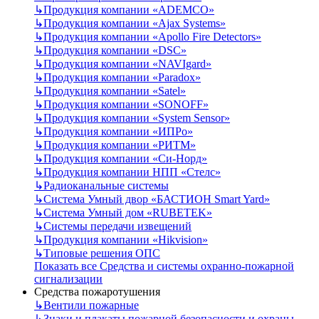
↳
Продукция компании «ADEMCO»
↳
Продукция компании «Ajax Systems»
↳
Продукция компании «Apollo Fire Detectors»
↳
Продукция компании «DSC»
↳
Продукция компании «NAVIgard»
↳
Продукция компании «Paradox»
↳
Продукция компании «Satel»
↳
Продукция компании «SONOFF»
↳
Продукция компании «System Sensor»
↳
Продукция компании «ИПРо»
↳
Продукция компании «РИТМ»
↳
Продукция компании «Си-Норд»
↳
Продукция компании НПП «Стелс»
↳
Радиоканальные системы
↳
Система Умный двор «БАСТИОН Smart Yard»
↳
Система Умный дом «RUBETEK»
↳
Системы передачи извещений
↳
Продукция компании «Hikvision»
↳
Типовые решения ОПС
Показать все Средства и системы охранно-пожарной
сигнализации
Средства пожаротушения
↳
Вентили пожарные
↳
Знаки и плакаты пожарной безопасности и охраны