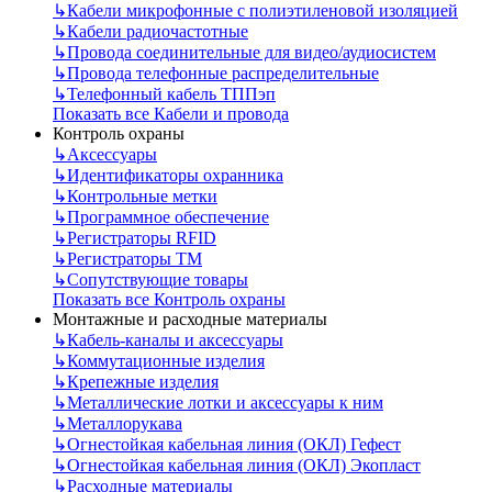
↳
Кабели микрофонные с полиэтиленовой изоляцией
↳
Кабели радиочастотные
↳
Провода соединительные для видео/аудиосистем
↳
Провода телефонные распределительные
↳
Телефонный кабель ТППэп
Показать все Кабели и провода
Контроль охраны
↳
Аксессуары
↳
Идентификаторы охранника
↳
Контрольные метки
↳
Программное обеспечение
↳
Регистраторы RFID
↳
Регистраторы ТМ
↳
Сопутствующие товары
Показать все Контроль охраны
Монтажные и расходные материалы
↳
Кабель-каналы и аксессуары
↳
Коммутационные изделия
↳
Крепежные изделия
↳
Металлические лотки и аксессуары к ним
↳
Металлорукава
↳
Огнестойкая кабельная линия (ОКЛ) Гефест
↳
Огнестойкая кабельная линия (ОКЛ) Экопласт
↳
Расходные материалы