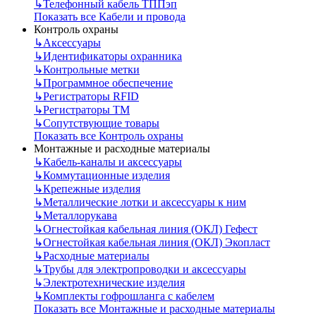
↳
Телефонный кабель ТППэп
Показать все Кабели и провода
Контроль охраны
↳
Аксессуары
↳
Идентификаторы охранника
↳
Контрольные метки
↳
Программное обеспечение
↳
Регистраторы RFID
↳
Регистраторы ТМ
↳
Сопутствующие товары
Показать все Контроль охраны
Монтажные и расходные материалы
↳
Кабель-каналы и аксессуары
↳
Коммутационные изделия
↳
Крепежные изделия
↳
Металлические лотки и аксессуары к ним
↳
Металлорукава
↳
Огнестойкая кабельная линия (ОКЛ) Гефест
↳
Огнестойкая кабельная линия (ОКЛ) Экопласт
↳
Расходные материалы
↳
Трубы для электропроводки и аксессуары
↳
Электротехнические изделия
↳
Комплекты гофрошланга с кабелем
Показать все Монтажные и расходные материалы