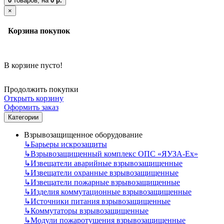
0
товаров,
на
0 р.
×
Корзина покупок
В корзине пусто!
Продолжить покупки
Открыть корзину
Оформить заказ
Категории
Взрывозащищенное оборудование
↳
Барьеры искрозащиты
↳
Взрывозащищенный комплекс ОПС «ЯУЗА-Ех»
↳
Извещатели аварийные взрывозащищенные
↳
Извещатели охранные взрывозащищенные
↳
Извещатели пожарные взрывозащищенные
↳
Изделия коммутационные взрывозащищенные
↳
Источники питания взрывозащищенные
↳
Коммутаторы взрывозащищенные
↳
Модули пожаротушения взрывозащищенные