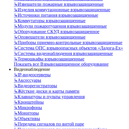
↳
Извещатели пожарные взрывозащищенные
↳
Изделия коммутационные взрывозащищенные
↳
Источники питания взрывозащищенные
↳
Коммутаторы взрывозащищенные
↳
Модули пожаротушения взрывозащищенные
↳
Оборудование СКУД взрывозащищенное
↳
Оповещатели взрывозащищенные
↳
Приборы приемно-контрольные взрывозащищенные
↳
Система ОПС взрывоопасных объектов «Ладога-Ex»
↳
Системы видеонаблюдения взрывозащищенные
↳
Термошкафы взрывозащищенные
Показать все Взрывозащищенное оборудование
Видеонаблюдение
↳
IP-видеосерверы
↳
Аксессуары
↳
Видеорегистраторы
↳
Жёсткие диски и карты памяти
↳
Клавиатуры и пульты управления
↳
Кронштейны
↳
Микрофоны
↳
Мониторы
↳
Объективы
↳
Передача сигналов по витой паре