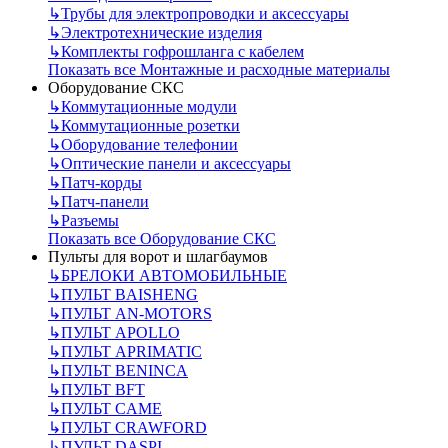
↳
Трубы для электропроводки и аксессуары
↳
Электротехнические изделия
↳
Комплекты гофрошланга с кабелем
Показать все Монтажные и расходные материалы
Оборудование СКС
↳
Коммутационные модули
↳
Коммутационные розетки
↳
Оборудование телефонии
↳
Оптические панели и аксессуары
↳
Патч-корды
↳
Патч-панели
↳
Разъемы
Показать все Оборудование СКС
Пульты для ворот и шлагбаумов
↳
БРЕЛОКИ АВТОМОБИЛЬНЫЕ
↳
ПУЛЬТ BAISHENG
↳
ПУЛЬТ AN-MOTORS
↳
ПУЛЬТ APOLLO
↳
ПУЛЬТ APRIMATIC
↳
ПУЛЬТ BENINCA
↳
ПУЛЬТ BFT
↳
ПУЛЬТ CAME
↳
ПУЛЬТ CRAWFORD
↳
ПУЛЬТ DASPI