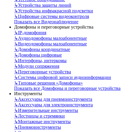
↳
Устройства защиты линий
↳
Устройства инфракрасной подсветки
↳
Цифровые системы видеоконтроля
Показать все Видеонаблюдение
Домофоны и переговорные устройства
↳
IP-домофония
↳
Аудиодомофоны малоабонентные
↳
Видеодомофоны малоабонентные
↳
Домофоны координатные
↳
Домофоны цифровые
↳
Интерфоны, интеркомы
↳
Модули сопряжения
↳
Переговорные устройства
↳
Системы цифровой записи аудиоинформации
↳
Типовые решения «Домофоны»
Показать все Домофоны и переговорные устройства
Инструменты
↳
Аксессуары для пневмоинструмента
↳
Аксессуары для электроинструмента
↳
Измерительные инструменты
↳
Лестницы и стремянки
↳
Монтажные инструменты
↳
Пневмоинструменты