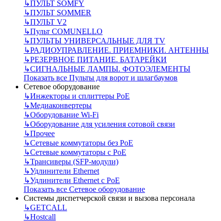
↳
ПУЛЬТ SOMFY
↳
ПУЛЬТ SOMMER
↳
ПУЛЬТ V2
↳
Пульт СOMUNELLO
↳
ПУЛЬТЫ УНИВЕРСАЛЬНЫЕ ДЛЯ TV
↳
РАДИОУПРАВЛЕНИЕ. ПРИЕМНИКИ. АНТЕННЫ
↳
РЕЗЕРВНОЕ ПИТАНИЕ. БАТАРЕЙКИ
↳
СИГНАЛЬНЫЕ ЛАМПЫ. ФОТОЭЛЕМЕНТЫ
Показать все Пульты для ворот и шлагбаумов
Сетевое оборудование
↳
Инжекторы и сплиттеры РоЕ
↳
Медиаконвертеры
↳
Оборудование Wi-Fi
↳
Оборудование для усиления сотовой связи
↳
Прочее
↳
Сетевые коммутаторы без РоЕ
↳
Сетевые коммутаторы с РоЕ
↳
Трансиверы (SFP-модули)
↳
Удлинители Ethernet
↳
Удлинители Ethernet с PoE
Показать все Сетевое оборудование
Системы диспетчерской связи и вызова персонала
↳
GETCALL
↳
Hostcall