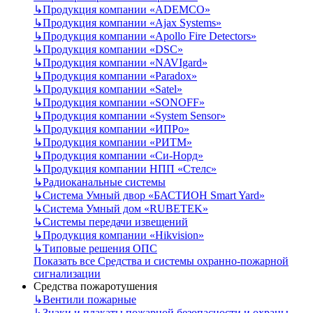
↳
Продукция компании «ADEMCO»
↳
Продукция компании «Ajax Systems»
↳
Продукция компании «Apollo Fire Detectors»
↳
Продукция компании «DSC»
↳
Продукция компании «NAVIgard»
↳
Продукция компании «Paradox»
↳
Продукция компании «Satel»
↳
Продукция компании «SONOFF»
↳
Продукция компании «System Sensor»
↳
Продукция компании «ИПРо»
↳
Продукция компании «РИТМ»
↳
Продукция компании «Си-Норд»
↳
Продукция компании НПП «Стелс»
↳
Радиоканальные системы
↳
Система Умный двор «БАСТИОН Smart Yard»
↳
Система Умный дом «RUBETEK»
↳
Системы передачи извещений
↳
Продукция компании «Hikvision»
↳
Типовые решения ОПС
Показать все Средства и системы охранно-пожарной
сигнализации
Средства пожаротушения
↳
Вентили пожарные
↳
Знаки и плакаты пожарной безопасности и охраны