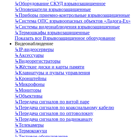
↳
Оборудование СКУД взрывозащищенное
↳
Оповещатели взрывозащищенные
↳
Приборы приемно-контрольные взрывозащищенные
↳
Система ОПС взрывоопасных объектов «Ладога-Ex»
↳
Системы видеонаблюдения взрывозащищенные
↳
Термошкафы взрывозащищенные
Показать все Взрывозащищенное оборудование
Видеонаблюдение
↳
IP-видеосерверы
↳
Аксессуары
↳
Видеорегистраторы
↳
Жёсткие диски и карты памяти
↳
Клавиатуры и пульты управления
↳
Кронштейны
↳
Микрофоны
↳
Мониторы
↳
Объективы
↳
Передача сигналов по витой паре
↳
Передача сигналов по коаксиальному кабелю
↳
Передача сигналов по оптоволокну
↳
Передача сигналов по радиоканалу
↳
Телекамеры
↳
Термокожухи
↳
Тестовое оборудование