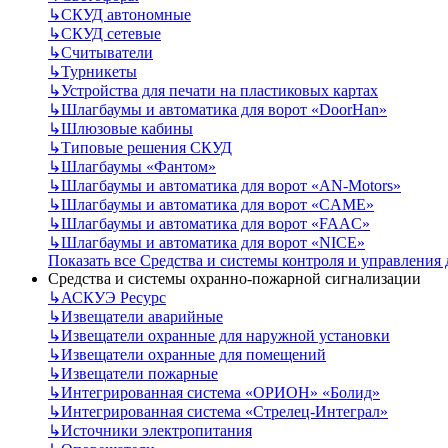
↳
СКУД автономные
↳
СКУД сетевые
↳
Считыватели
↳
Турникеты
↳
Устройства для печати на пластиковых картах
↳
Шлагбаумы и автоматика для ворот «DoorHan»
↳
Шлюзовые кабины
↳
Типовые решения СКУД
↳
Шлагбаумы «Фантом»
↳
Шлагбаумы и автоматика для ворот «AN-Motors»
↳
Шлагбаумы и автоматика для ворот «CAME»
↳
Шлагбаумы и автоматика для ворот «FAAC»
↳
Шлагбаумы и автоматика для ворот «NICE»
Показать все Средства и системы контроля и управления
Средства и системы охранно-пожарной сигнализации
↳
АСКУЭ Ресурс
↳
Извещатели аварийные
↳
Извещатели охранные для наружной установки
↳
Извещатели охранные для помещений
↳
Извещатели пожарные
↳
Интегрированная система «ОРИОН» «Болид»
↳
Интегрированная система «Стрелец-Интеграл»
↳
Источники электропитания