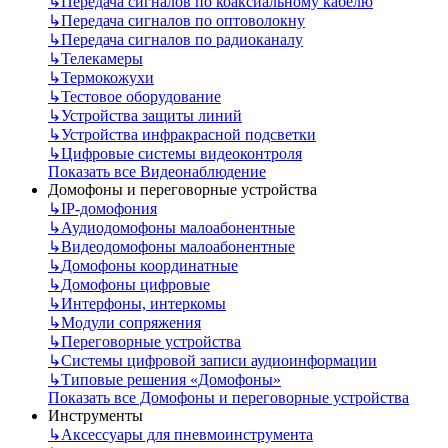
↳
Передача сигналов по коаксиальному кабелю
↳
Передача сигналов по оптоволокну
↳
Передача сигналов по радиоканалу
↳
Телекамеры
↳
Термокожухи
↳
Тестовое оборудование
↳
Устройства защиты линий
↳
Устройства инфракрасной подсветки
↳
Цифровые системы видеоконтроля
Показать все Видеонаблюдение
Домофоны и переговорные устройства
↳
IP-домофония
↳
Аудиодомофоны малоабонентные
↳
Видеодомофоны малоабонентные
↳
Домофоны координатные
↳
Домофоны цифровые
↳
Интерфоны, интеркомы
↳
Модули сопряжения
↳
Переговорные устройства
↳
Системы цифровой записи аудиоинформации
↳
Типовые решения «Домофоны»
Показать все Домофоны и переговорные устройства
Инструменты
↳
Аксессуары для пневмоинструмента