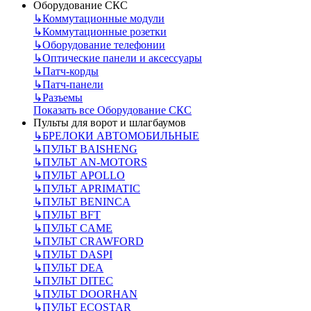
Оборудование СКС
↳
Коммутационные модули
↳
Коммутационные розетки
↳
Оборудование телефонии
↳
Оптические панели и аксессуары
↳
Патч-корды
↳
Патч-панели
↳
Разъемы
Показать все Оборудование СКС
Пульты для ворот и шлагбаумов
↳
БРЕЛОКИ АВТОМОБИЛЬНЫЕ
↳
ПУЛЬТ BAISHENG
↳
ПУЛЬТ AN-MOTORS
↳
ПУЛЬТ APOLLO
↳
ПУЛЬТ APRIMATIC
↳
ПУЛЬТ BENINCA
↳
ПУЛЬТ BFT
↳
ПУЛЬТ CAME
↳
ПУЛЬТ CRAWFORD
↳
ПУЛЬТ DASPI
↳
ПУЛЬТ DEA
↳
ПУЛЬТ DITEC
↳
ПУЛЬТ DOORHAN
↳
ПУЛЬТ ECOSTAR