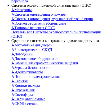
персонала
Системы охрано-пожарной сигнализации (ОПС)
↳
Мегафоны
↳
Системы оповещения о пожаре
↳
Системы оповещения, музыкальной трансляции
↳
Громкоговорители абонентские
↳
Типовые решения СОУЭ
Показать все Системы охрано-пожарной сигнализации
(ОПС)
Средства и системы контроля и управления доступом
↳
Автоматика для дверей
↳
Биометрические СКУД
↳
Доводчики
↳
Досмотровое оборудование
↳
Замки и электромеханические защелки
↳
Зеркала безопасности
↳
Идентификаторы
↳
Источники электропитания
↳
Калитки
↳
Кнопки выхода
↳
Ограждения
↳
Светофоры
↳
СКУД автономные
↳
СКУД сетевые