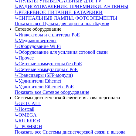
↳
ПУЛЬТЫ УНИВЕРСАЛЬНЫЕ ДЛЯ TV
↳
РАДИОУПРАВЛЕНИЕ. ПРИЕМНИКИ. АНТЕННЫ
↳
РЕЗЕРВНОЕ ПИТАНИЕ. БАТАРЕЙКИ
↳
СИГНАЛЬНЫЕ ЛАМПЫ. ФОТОЭЛЕМЕНТЫ
Показать все Пульты для ворот и шлагбаумов
Сетевое оборудование
↳
Инжекторы и сплиттеры РоЕ
↳
Медиаконвертеры
↳
Оборудование Wi-Fi
↳
Оборудование для усиления сотовой связи
↳
Прочее
↳
Сетевые коммутаторы без РоЕ
↳
Сетевые коммутаторы с РоЕ
↳
Трансиверы (SFP-модули)
↳
Удлинители Ethernet
↳
Удлинители Ethernet с PoE
Показать все Сетевое оборудование
Системы диспетчерской связи и вызова персонала
↳
GETCALL
↳
Hostcall
↳
OMEGA
↳
RU БЛЮЗ
↳
ТРОМБОН
Показать все Системы диспетчерской связи и вызова