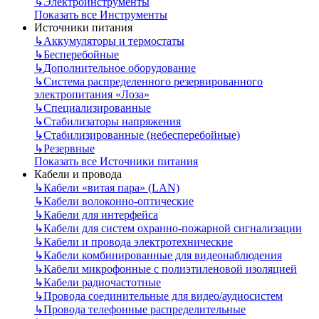
↳
Электроинструменты
Показать все Инструменты
Источники питания
↳
Аккумуляторы и термостаты
↳
Бесперебойные
↳
Дополнительное оборудование
↳
Система распределенного резервированного
электропитания «Лоза»
↳
Специализированные
↳
Стабилизаторы напряжения
↳
Стабилизированные (небесперебойные)
↳
Резервные
Показать все Источники питания
Кабели и провода
↳
Кабели «витая пара» (LAN)
↳
Кабели волоконно-оптические
↳
Кабели для интерфейса
↳
Кабели для систем охранно-пожарной сигнализации
↳
Кабели и провода электротехнические
↳
Кабели комбинированные для видеонаблюдения
↳
Кабели микрофонные с полиэтиленовой изоляцией
↳
Кабели радиочастотные
↳
Провода соединительные для видео/аудиосистем
↳
Провода телефонные распределительные