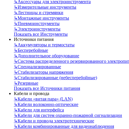
↳
Аксессуары для электроинструмента
↳
Измерительные инструменты
↳
Лестницы и стремянки
↳
Монтажные инструменты
↳
Пневмоинструменты
↳
Электроинструменты
Показать все Инструменты
Источники питания
↳
Аккумуляторы и термостаты
↳
Бесперебойные
↳
Дополнительное оборудование
↳
Система распределенного резервированного электропи
↳
Специализированные
↳
Стабилизаторы напряжения
↳
Стабилизированные (небесперебойные)
↳
Резервные
Показать все Источники питания
Кабели и провода
↳
Кабели «витая пара» (LAN)
↳
Кабели волоконно-оптические
↳
Кабели для интерфейса
↳
Кабели для систем охранно-пожарной сигнализации
↳
Кабели и провода электротехнические
↳
Кабели комбинированные для видеонаблюдения