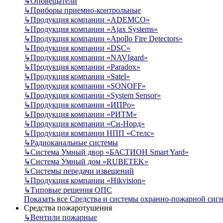
↳
Оповещатели
↳
Приборы приемно-контрольные
↳
Продукция компании «ADEMCO»
↳
Продукция компании «Ajax Systems»
↳
Продукция компании «Apollo Fire Detectors»
↳
Продукция компании «DSC»
↳
Продукция компании «NAVIgard»
↳
Продукция компании «Paradox»
↳
Продукция компании «Satel»
↳
Продукция компании «SONOFF»
↳
Продукция компании «System Sensor»
↳
Продукция компании «ИПРо»
↳
Продукция компании «РИТМ»
↳
Продукция компании «Си-Норд»
↳
Продукция компании НПП «Стелс»
↳
Радиоканальные системы
↳
Система Умный двор «БАСТИОН Smart Yard»
↳
Система Умный дом «RUBETEK»
↳
Системы передачи извещений
↳
Продукция компании «Hikvision»
↳
Типовые решения ОПС
Показать все Средства и системы охранно-пожарной сиг
Средства пожаротушения
↳
Вентили пожарные