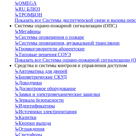
↳
OMEGA
↳
RU БЛЮЗ
↳
ТРОМБОН
Показать все Системы диспетчерской связи и вызова пер
Системы охрано-пожарной сигнализации (ОПС)
↳
Мегафоны
↳
Системы оповещения о пожаре
↳
Системы оповещения, музыкальной трансляции
↳
Громкоговорители абонентские
↳
Типовые решения СОУЭ
Показать все Системы охрано-пожарной сигнализации (
Средства и системы контроля и управления доступом
↳
Автоматика для дверей
↳
Биометрические СКУД
↳
Доводчики
↳
Досмотровое оборудование
↳
Замки и электромеханические защелки
↳
Зеркала безопасности
↳
Идентификаторы
↳
Источники электропитания
↳
Калитки
↳
Кнопки выхода
↳
Ограждения
↳
Светофоры