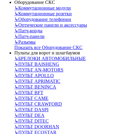
Оборудование СКС
↳
Коммутационные модули
↳
Коммутационные розетки
↳
Оборудование телефонии
↳
Оптические панели и аксессуары
↳
Патч-корды
↳
Патч-панели
↳
Разъемы
Показать все Оборудование СКС
Пульты для ворот и шлагбаумов
↳
БРЕЛОКИ АВТОМОБИЛЬНЫЕ
↳
ПУЛЬТ BAISHENG
↳
ПУЛЬТ AN-MOTORS
↳
ПУЛЬТ APOLLO
↳
ПУЛЬТ APRIMATIC
↳
ПУЛЬТ BENINCA
↳
ПУЛЬТ BFT
↳
ПУЛЬТ CAME
↳
ПУЛЬТ CRAWFORD
↳
ПУЛЬТ DASPI
↳
ПУЛЬТ DEA
↳
ПУЛЬТ DITEC
↳
ПУЛЬТ DOORHAN
↳
ПУЛЬТ ECOSTAR