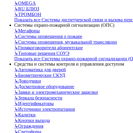
↳
OMEGA
↳
RU БЛЮЗ
↳
ТРОМБОН
Показать все Системы диспетчерской связи и вызова пер
Системы охрано-пожарной сигнализации (ОПС)
↳
Мегафоны
↳
Системы оповещения о пожаре
↳
Системы оповещения, музыкальной трансляции
↳
Громкоговорители абонентские
↳
Типовые решения СОУЭ
Показать все Системы охрано-пожарной сигнализации (
Средства и системы контроля и управления доступом
↳
Автоматика для дверей
↳
Биометрические СКУД
↳
Доводчики
↳
Досмотровое оборудование
↳
Замки и электромеханические защелки
↳
Зеркала безопасности
↳
Идентификаторы
↳
Источники электропитания
↳
Калитки
↳
Кнопки выхода
↳
Ограждения
↳
Светофоры