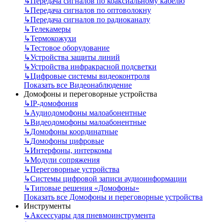
↳
Передача сигналов по коаксиальному кабелю
↳
Передача сигналов по оптоволокну
↳
Передача сигналов по радиоканалу
↳
Телекамеры
↳
Термокожухи
↳
Тестовое оборудование
↳
Устройства защиты линий
↳
Устройства инфракрасной подсветки
↳
Цифровые системы видеоконтроля
Показать все Видеонаблюдение
Домофоны и переговорные устройства
↳
IP-домофония
↳
Аудиодомофоны малоабонентные
↳
Видеодомофоны малоабонентные
↳
Домофоны координатные
↳
Домофоны цифровые
↳
Интерфоны, интеркомы
↳
Модули сопряжения
↳
Переговорные устройства
↳
Системы цифровой записи аудиоинформации
↳
Типовые решения «Домофоны»
Показать все Домофоны и переговорные устройства
Инструменты
↳
Аксессуары для пневмоинструмента