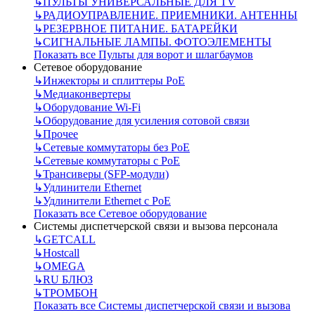
↳
ПУЛЬТЫ УНИВЕРСАЛЬНЫЕ ДЛЯ TV
↳
РАДИОУПРАВЛЕНИЕ. ПРИЕМНИКИ. АНТЕННЫ
↳
РЕЗЕРВНОЕ ПИТАНИЕ. БАТАРЕЙКИ
↳
СИГНАЛЬНЫЕ ЛАМПЫ. ФОТОЭЛЕМЕНТЫ
Показать все Пульты для ворот и шлагбаумов
Сетевое оборудование
↳
Инжекторы и сплиттеры РоЕ
↳
Медиаконвертеры
↳
Оборудование Wi-Fi
↳
Оборудование для усиления сотовой связи
↳
Прочее
↳
Сетевые коммутаторы без РоЕ
↳
Сетевые коммутаторы с РоЕ
↳
Трансиверы (SFP-модули)
↳
Удлинители Ethernet
↳
Удлинители Ethernet с PoE
Показать все Сетевое оборудование
Системы диспетчерской связи и вызова персонала
↳
GETCALL
↳
Hostcall
↳
OMEGA
↳
RU БЛЮЗ
↳
ТРОМБОН
Показать все Системы диспетчерской связи и вызова