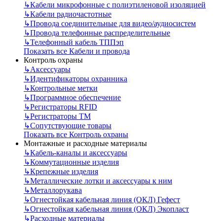
↳
Кабели микрофонные с полиэтиленовой изоляцией
↳
Кабели радиочастотные
↳
Провода соединительные для видео/аудиосистем
↳
Провода телефонные распределительные
↳
Телефонный кабель ТППэп
Показать все Кабели и провода
Контроль охраны
↳
Аксессуары
↳
Идентификаторы охранника
↳
Контрольные метки
↳
Программное обеспечение
↳
Регистраторы RFID
↳
Регистраторы ТМ
↳
Сопутствующие товары
Показать все Контроль охраны
Монтажные и расходные материалы
↳
Кабель-каналы и аксессуары
↳
Коммутационные изделия
↳
Крепежные изделия
↳
Металлические лотки и аксессуары к ним
↳
Металлорукава
↳
Огнестойкая кабельная линия (ОКЛ) Гефест
↳
Огнестойкая кабельная линия (ОКЛ) Экопласт
↳
Расходные материалы