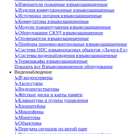
↳
Извещатели пожарные взрывозащищенные
↳
Изделия коммутационные взрывозащищенные
↳
Источники питания взрывозащищенные
↳
Коммутаторы взрывозащищенные
↳
Модули пожаротушения взрывозащищенные
↳
Оборудование СКУД взрывозащищенное
↳
Оповещатели взрывозащищенные
↳
Приборы приемно-контрольные взрывозащищенные
↳
Система ОПС взрывоопасных объектов «Ладога-Ex»
↳
Системы видеонаблюдения взрывозащищенные
↳
Термошкафы взрывозащищенные
Показать все Взрывозащищенное оборудование
Видеонаблюдение
↳
IP-видеосерверы
↳
Аксессуары
↳
Видеорегистраторы
↳
Жёсткие диски и карты памяти
↳
Клавиатуры и пульты управления
↳
Кронштейны
↳
Микрофоны
↳
Мониторы
↳
Объективы
↳
Передача сигналов по витой паре