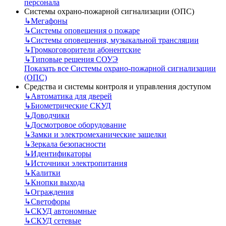
персонала
Системы охрано-пожарной сигнализации (ОПС)
↳
Мегафоны
↳
Системы оповещения о пожаре
↳
Системы оповещения, музыкальной трансляции
↳
Громкоговорители абонентские
↳
Типовые решения СОУЭ
Показать все Системы охрано-пожарной сигнализации
(ОПС)
Средства и системы контроля и управления доступом
↳
Автоматика для дверей
↳
Биометрические СКУД
↳
Доводчики
↳
Досмотровое оборудование
↳
Замки и электромеханические защелки
↳
Зеркала безопасности
↳
Идентификаторы
↳
Источники электропитания
↳
Калитки
↳
Кнопки выхода
↳
Ограждения
↳
Светофоры
↳
СКУД автономные
↳
СКУД сетевые