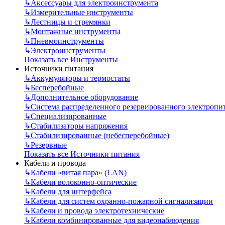
↳
Аксессуары для электроинструмента
↳
Измерительные инструменты
↳
Лестницы и стремянки
↳
Монтажные инструменты
↳
Пневмоинструменты
↳
Электроинструменты
Показать все Инструменты
Источники питания
↳
Аккумуляторы и термостаты
↳
Бесперебойные
↳
Дополнительное оборудование
↳
Система распределенного резервированного электропи
↳
Специализированные
↳
Стабилизаторы напряжения
↳
Стабилизированные (небесперебойные)
↳
Резервные
Показать все Источники питания
Кабели и провода
↳
Кабели «витая пара» (LAN)
↳
Кабели волоконно-оптические
↳
Кабели для интерфейса
↳
Кабели для систем охранно-пожарной сигнализации
↳
Кабели и провода электротехнические
↳
Кабели комбинированные для видеонаблюдения