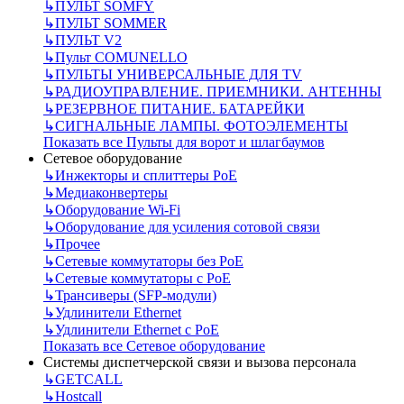
↳
ПУЛЬТ SOMFY
↳
ПУЛЬТ SOMMER
↳
ПУЛЬТ V2
↳
Пульт СOMUNELLO
↳
ПУЛЬТЫ УНИВЕРСАЛЬНЫЕ ДЛЯ TV
↳
РАДИОУПРАВЛЕНИЕ. ПРИЕМНИКИ. АНТЕННЫ
↳
РЕЗЕРВНОЕ ПИТАНИЕ. БАТАРЕЙКИ
↳
СИГНАЛЬНЫЕ ЛАМПЫ. ФОТОЭЛЕМЕНТЫ
Показать все Пульты для ворот и шлагбаумов
Сетевое оборудование
↳
Инжекторы и сплиттеры РоЕ
↳
Медиаконвертеры
↳
Оборудование Wi-Fi
↳
Оборудование для усиления сотовой связи
↳
Прочее
↳
Сетевые коммутаторы без РоЕ
↳
Сетевые коммутаторы с РоЕ
↳
Трансиверы (SFP-модули)
↳
Удлинители Ethernet
↳
Удлинители Ethernet с PoE
Показать все Сетевое оборудование
Системы диспетчерской связи и вызова персонала
↳
GETCALL
↳
Hostcall