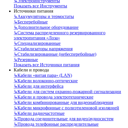
↳
Электроинструменты
Показать все Инструменты
Источники питания
↳
Аккумуляторы и термостаты
↳
Бесперебойные
↳
Дополнительное оборудование
↳
Система распределенного резервированного
электропитания «Лоза»
↳
Специализированные
↳
Стабилизаторы напряжения
↳
Стабилизированные (небесперебойные)
↳
Резервные
Показать все Источники питания
Кабели и провода
↳
Кабели «витая пара» (LAN)
↳
Кабели волоконно-оптические
↳
Кабели для интерфейса
↳
Кабели для систем охранно-пожарной сигнализации
↳
Кабели и провода электротехнические
↳
Кабели комбинированные для видеонаблюдения
↳
Кабели микрофонные с полиэтиленовой изоляцией
↳
Кабели радиочастотные
↳
Провода соединительные для видео/аудиосистем
↳
Провода телефонные распределительные