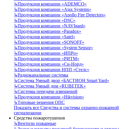
↳
Продукция компании «ADEMCO»
↳
Продукция компании «Ajax Systems»
↳
Продукция компании «Apollo Fire Detectors»
↳
Продукция компании «DSC»
↳
Продукция компании «NAVIgard»
↳
Продукция компании «Paradox»
↳
Продукция компании «Satel»
↳
Продукция компании «SONOFF»
↳
Продукция компании «System Sensor»
↳
Продукция компании «ИПРо»
↳
Продукция компании «РИТМ»
↳
Продукция компании «Си-Норд»
↳
Продукция компании НПП «Стелс»
↳
Радиоканальные системы
↳
Система Умный двор «БАСТИОН Smart Yard»
↳
Система Умный дом «RUBETEK»
↳
Системы передачи извещений
↳
Продукция компании «Hikvision»
↳
Типовые решения ОПС
Показать все Средства и системы охранно-пожарной
сигнализации
Средства пожаротушения
↳
Вентили пожарные
↳
Знаки и плакаты пожарной безопасности и охраны