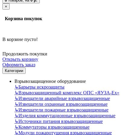
0
товаров,
на
0 р.
×
Корзина покупок
В корзине пусто!
Продолжить покупки
Открыть корзину
Оформить заказ
Категории
Взрывозащищенное оборудование
↳
Барьеры искрозащиты
↳
Взрывозащищенный комплекс ОПС «ЯУЗА-Ех»
↳
Извещатели аварийные взрывозащищенные
↳
Извещатели охранные взрывозащищенные
↳
Извещатели пожарные взрывозащищенные
↳
Изделия коммутационные взрывозащищенные
↳
Источники питания взрывозащищенные
↳
Коммутаторы взрывозащищенные
↳
Модули пожаротушения взрывозащищенные