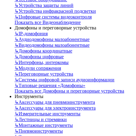
↳
Устройства защиты линий
↳
Устройства инфракрасной подсветки
↳
Цифровые системы видеоконтроля
Показать все Видеонаблюдение
Домофоны и переговорные устройства
↳
IP-домофония
↳
Аудиодомофоны малоабонентные
↳
Видеодомофоны малоабонентные
↳
Домофоны координатные
↳
Домофоны цифровые
↳
Интерфоны, интеркомы
↳
Модули сопряжения
↳
Переговорные устройства
↳
Системы цифровой записи аудиоинформации
↳
Типовые решения «Домофоны»
Показать все Домофоны и переговорные устройства
Инструменты
↳
Аксессуары для пневмоинструмента
↳
Аксессуары для электроинструмента
↳
Измерительные инструменты
↳
Лестницы и стремянки
↳
Монтажные инструменты
↳
Пневмоинструменты