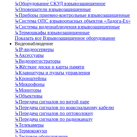
↳
Оборудование СКУД взрывозащищенное
↳
Оповещатели взрывозащищенные
↳
Приборы приемно-контрольные взрывозащищенные
↳
Система ОПС взрывоопасных объектов «Ладога-Ex»
↳
Системы видеонаблюдения взрывозащищенные
↳
Термошкафы взрывозащищенные
Показать все Взрывозащищенное оборудование
Видеонаблюдение
↳
IP-видеосерверы
↳
Аксессуары
↳
Видеорегистраторы
↳
Жёсткие диски и карты памяти
↳
Клавиатуры и пульты управления
↳
Кронштейны
↳
Микрофоны
↳
Мониторы
↳
Объективы
↳
Передача сигналов по витой паре
↳
Передача сигналов по коаксиальному кабелю
↳
Передача сигналов по оптоволокну
↳
Передача сигналов по радиоканалу
↳
Телекамеры
↳
Термокожухи
↳
Тестовое оборудование