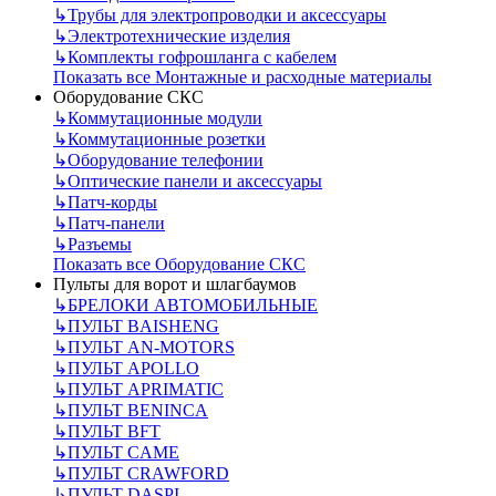
↳
Трубы для электропроводки и аксессуары
↳
Электротехнические изделия
↳
Комплекты гофрошланга с кабелем
Показать все Монтажные и расходные материалы
Оборудование СКС
↳
Коммутационные модули
↳
Коммутационные розетки
↳
Оборудование телефонии
↳
Оптические панели и аксессуары
↳
Патч-корды
↳
Патч-панели
↳
Разъемы
Показать все Оборудование СКС
Пульты для ворот и шлагбаумов
↳
БРЕЛОКИ АВТОМОБИЛЬНЫЕ
↳
ПУЛЬТ BAISHENG
↳
ПУЛЬТ AN-MOTORS
↳
ПУЛЬТ APOLLO
↳
ПУЛЬТ APRIMATIC
↳
ПУЛЬТ BENINCA
↳
ПУЛЬТ BFT
↳
ПУЛЬТ CAME
↳
ПУЛЬТ CRAWFORD
↳
ПУЛЬТ DASPI