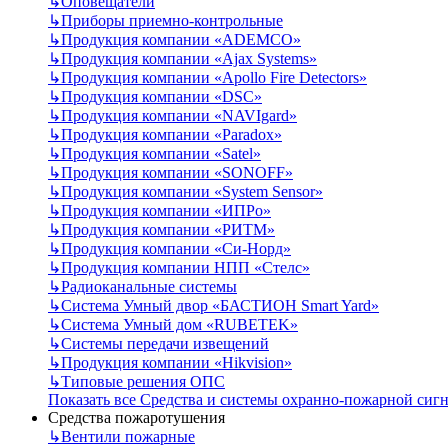
↳
Оповещатели
↳
Приборы приемно-контрольные
↳
Продукция компании «ADEMCO»
↳
Продукция компании «Ajax Systems»
↳
Продукция компании «Apollo Fire Detectors»
↳
Продукция компании «DSC»
↳
Продукция компании «NAVIgard»
↳
Продукция компании «Paradox»
↳
Продукция компании «Satel»
↳
Продукция компании «SONOFF»
↳
Продукция компании «System Sensor»
↳
Продукция компании «ИПРо»
↳
Продукция компании «РИТМ»
↳
Продукция компании «Си-Норд»
↳
Продукция компании НПП «Стелс»
↳
Радиоканальные системы
↳
Система Умный двор «БАСТИОН Smart Yard»
↳
Система Умный дом «RUBETEK»
↳
Системы передачи извещений
↳
Продукция компании «Hikvision»
↳
Типовые решения ОПС
Показать все Средства и системы охранно-пожарной сиг
Средства пожаротушения
↳
Вентили пожарные