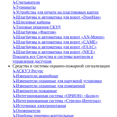
↳
Считыватели
↳
Турникеты
↳
Устройства для печати на пластиковых картах
↳
Шлагбаумы и автоматика для ворот «DoorHan»
↳
Шлюзовые кабины
↳
Типовые решения СКУД
↳
Шлагбаумы «Фантом»
↳
Шлагбаумы и автоматика для ворот «AN-Motors»
↳
Шлагбаумы и автоматика для ворот «CAME»
↳
Шлагбаумы и автоматика для ворот «FAAC»
↳
Шлагбаумы и автоматика для ворот «NICE»
Показать все Средства и системы контроля и
управления доступом
Средства и системы охранно-пожарной сигнализации
↳
АСКУЭ Ресурс
↳
Извещатели аварийные
↳
Извещатели охранные для наружной установки
↳
Извещатели охранные для помещений
↳
Извещатели пожарные
↳
Интегрированная система «ОРИОН» «Болид»
↳
Интегрированная система «Стрелец-Интеграл»
↳
Источники электропитания
↳
Оповещатели
↳
Приборы приемно-контрольные