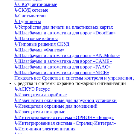
↳
СКУД автономные
↳
СКУД сетевые
↳
Считыватели
↳
Турникеты
↳
Устройства для печати на пластиковых картах
↳
Шлагбаумы и автоматика для ворот «DoorHan»
↳
Шлюзовые кабины
↳
Типовые решения СКУД
↳
Шлагбаумы «Фантом»
↳
Шлагбаумы и автоматика для ворот «AN-Motors»
↳
Шлагбаумы и автоматика для ворот «CAME»
↳
Шлагбаумы и автоматика для ворот «FAAC»
↳
Шлагбаумы и автоматика для ворот «NICE»
Показать все Средства и системы контроля и управления
Средства и системы охранно-пожарной сигнализации
↳
АСКУЭ Ресурс
↳
Извещатели аварийные
↳
Извещатели охранные для наружной установки
↳
Извещатели охранные для помещений
↳
Извещатели пожарные
↳
Интегрированная система «ОРИОН» «Болид»
↳
Интегрированная система «Стрелец-Интеграл»
↳
Источники электропитания