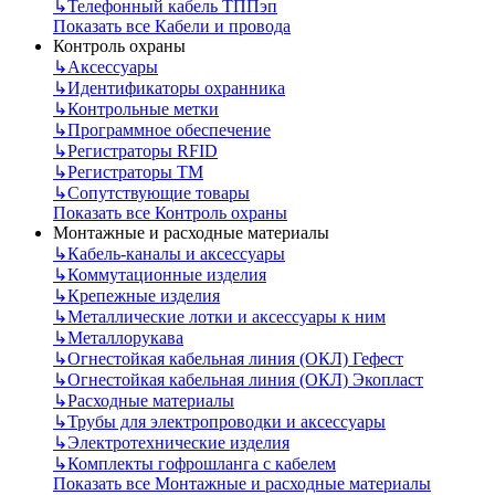
↳
Телефонный кабель ТППэп
Показать все Кабели и провода
Контроль охраны
↳
Аксессуары
↳
Идентификаторы охранника
↳
Контрольные метки
↳
Программное обеспечение
↳
Регистраторы RFID
↳
Регистраторы ТМ
↳
Сопутствующие товары
Показать все Контроль охраны
Монтажные и расходные материалы
↳
Кабель-каналы и аксессуары
↳
Коммутационные изделия
↳
Крепежные изделия
↳
Металлические лотки и аксессуары к ним
↳
Металлорукава
↳
Огнестойкая кабельная линия (ОКЛ) Гефест
↳
Огнестойкая кабельная линия (ОКЛ) Экопласт
↳
Расходные материалы
↳
Трубы для электропроводки и аксессуары
↳
Электротехнические изделия
↳
Комплекты гофрошланга с кабелем
Показать все Монтажные и расходные материалы