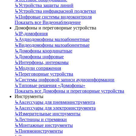
↳
Устройства защиты линий
↳
Устройства инфракрасной подсветки
↳
Цифровые системы видеоконтроля
Показать все Видеонаблюдение
Домофоны и переговорные устройства
↳
IP-домофония
↳
Аудиодомофоны малоабонентные
↳
Видеодомофоны малоабонентные
↳
Домофоны координатные
↳
Домофоны цифровые
↳
Интерфоны, интеркомы
↳
Модули сопряжения
↳
Переговорные устройства
↳
Системы цифровой записи аудиоинформации
↳
Типовые решения «Домофоны»
Показать все Домофоны и переговорные устройства
Инструменты
↳
Аксессуары для пневмоинструмента
↳
Аксессуары для электроинструмента
↳
Измерительные инструменты
↳
Лестницы и стремянки
↳
Монтажные инструменты
↳
Пневмоинструменты