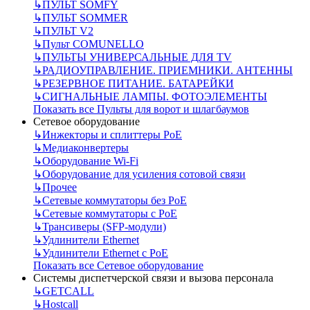
↳
ПУЛЬТ SOMFY
↳
ПУЛЬТ SOMMER
↳
ПУЛЬТ V2
↳
Пульт СOMUNELLO
↳
ПУЛЬТЫ УНИВЕРСАЛЬНЫЕ ДЛЯ TV
↳
РАДИОУПРАВЛЕНИЕ. ПРИЕМНИКИ. АНТЕННЫ
↳
РЕЗЕРВНОЕ ПИТАНИЕ. БАТАРЕЙКИ
↳
СИГНАЛЬНЫЕ ЛАМПЫ. ФОТОЭЛЕМЕНТЫ
Показать все Пульты для ворот и шлагбаумов
Сетевое оборудование
↳
Инжекторы и сплиттеры РоЕ
↳
Медиаконвертеры
↳
Оборудование Wi-Fi
↳
Оборудование для усиления сотовой связи
↳
Прочее
↳
Сетевые коммутаторы без РоЕ
↳
Сетевые коммутаторы с РоЕ
↳
Трансиверы (SFP-модули)
↳
Удлинители Ethernet
↳
Удлинители Ethernet с PoE
Показать все Сетевое оборудование
Системы диспетчерской связи и вызова персонала
↳
GETCALL
↳
Hostcall