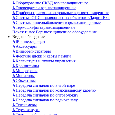
↳
Оборудование СКУД взрывозащищенное
↳
Оповещатели взрывозащищенные
↳
Приборы приемно-контрольные взрывозащищенные
↳
Система ОПС взрывоопасных объектов «Ладога-Ex»
↳
Системы видеонаблюдения взрывозащищенные
↳
Термошкафы взрывозащищенные
Показать все Взрывозащищенное оборудование
Видеонаблюдение
↳
IP-видеосерверы
↳
Аксессуары
↳
Видеорегистраторы
↳
Жёсткие диски и карты памяти
↳
Клавиатуры и пульты управления
↳
Кронштейны
↳
Микрофоны
↳
Мониторы
↳
Объективы
↳
Передача сигналов по витой паре
↳
Передача сигналов по коаксиальному кабелю
↳
Передача сигналов по оптоволокну
↳
Передача сигналов по радиоканалу
↳
Телекамеры
↳
Термокожухи
↳
Тестовое оборудование