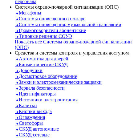
персонала
Системы охрано-пожарной сигнализации (ОПС)
↳
Мегафоны
↳
Системы оповещения о пожаре
↳
Системы оповещения, музыкальной трансляции
↳
Громкоговорители абонентские
↳
Типовые решения СОУЭ
Показать все Системы охрано-пожарной сигнализации
(ОПС)
Средства и системы контроля и управления доступом
↳
Автоматика для дверей
↳
Биометрические СКУД
↳
Доводчики
↳
Досмотровое оборудование
↳
Замки и электромеханические защелки
↳
Зеркала безопасности
↳
Идентификаторы
↳
Источники электропитания
↳
Калитки
↳
Кнопки выхода
↳
Ограждения
↳
Светофоры
↳
СКУД автономные
↳
СКУД сетевые