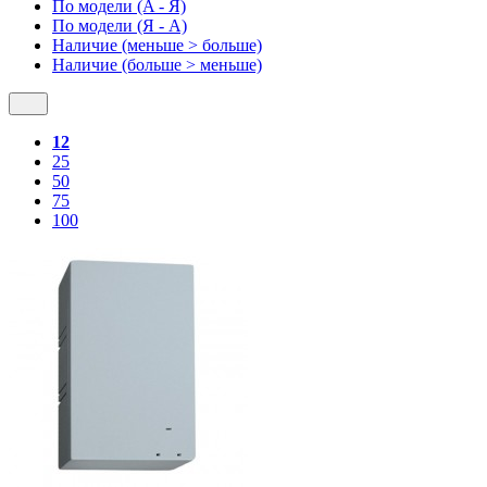
По модели (A - Я)
По модели (Я - A)
Наличие (меньше > больше)
Наличие (больше > меньше)
12
25
50
75
100