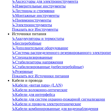
↳
Аксессуары для электроинструмента
↳
Измерительные инструменты
↳
Лестницы и стремянки
↳
Монтажные инструменты
↳
Пневмоинструменты
↳
Электроинструменты
Показать все Инструменты
Источники питания
↳
Аккумуляторы и термостаты
↳
Бесперебойные
↳
Дополнительное оборудование
↳
Система распределенного резервированного электропи
↳
Специализированные
↳
Стабилизаторы напряжения
↳
Стабилизированные (небесперебойные)
↳
Резервные
Показать все Источники питания
Кабели и провода
↳
Кабели «витая пара» (LAN)
↳
Кабели волоконно-оптические
↳
Кабели для интерфейса
↳
Кабели для систем охранно-пожарной сигнализации
↳
Кабели и провода электротехнические
↳
Кабели комбинированные для видеонаблюдения