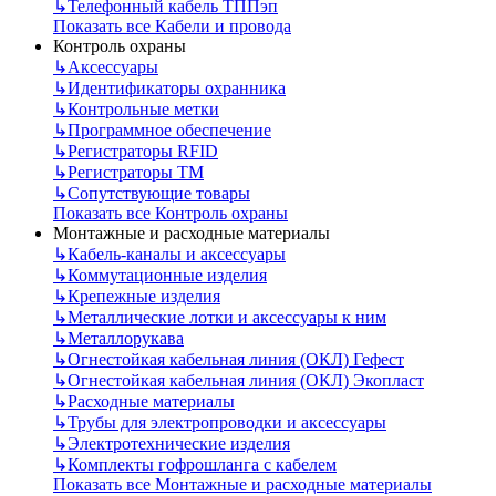
↳
Телефонный кабель ТППэп
Показать все Кабели и провода
Контроль охраны
↳
Аксессуары
↳
Идентификаторы охранника
↳
Контрольные метки
↳
Программное обеспечение
↳
Регистраторы RFID
↳
Регистраторы ТМ
↳
Сопутствующие товары
Показать все Контроль охраны
Монтажные и расходные материалы
↳
Кабель-каналы и аксессуары
↳
Коммутационные изделия
↳
Крепежные изделия
↳
Металлические лотки и аксессуары к ним
↳
Металлорукава
↳
Огнестойкая кабельная линия (ОКЛ) Гефест
↳
Огнестойкая кабельная линия (ОКЛ) Экопласт
↳
Расходные материалы
↳
Трубы для электропроводки и аксессуары
↳
Электротехнические изделия
↳
Комплекты гофрошланга с кабелем
Показать все Монтажные и расходные материалы