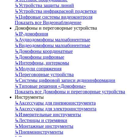
↳
Устройства защиты линий
↳
Устройства инфракрасной подсветки
↳
Цифровые системы видеоконтроля
Показать все Видеонаблюдение
Домофоны и переговорные устройства
↳
IP-домофония
↳
Аудиодомофоны малоабонентные
↳
Видеодомофоны малоабонентные
↳
Домофоны координатные
↳
Домофоны цифровые
↳
Интерфоны, интеркомы
↳
Модули сопряжения
↳
Переговорные устройства
↳
Системы цифровой записи аудиоинформации
↳
Типовые решения «Домофоны»
Показать все Домофоны и переговорные устройства
Инструменты
↳
Аксессуары для пневмоинструмента
↳
Аксессуары для электроинструмента
↳
Измерительные инструменты
↳
Лестницы и стремянки
↳
Монтажные инструменты
↳
Пневмоинструменты