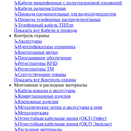
↳
Кабели микрофонные с полиэтиленовой изоляцией
↳
Кабели радиочастотные
↳
Провода соединительные для видео/аудиосистем
↳
Провода телефонные распределительные
↳
Телефонный кабель ТППэп
Показать все Кабели и провода
Контроль охраны
↳
Аксессуары
↳
Идентификаторы охранника
↳
Контрольные метки
↳
Программное обеспечение
↳
Регистраторы RFID
↳
Регистраторы ТМ
↳
Сопутствующие товары
Показать все Контроль охраны
Монтажные и расходные материалы
↳
Кабель-каналы и аксессуары
↳
Коммутационные изделия
↳
Крепежные изделия
↳
Металлические лотки и аксессуары к ним
↳
Металлорукава
↳
Огнестойкая кабельная линия (ОКЛ) Гефест
↳
Огнестойкая кабельная линия (ОКЛ) Экопласт
↳
Расходные материалы