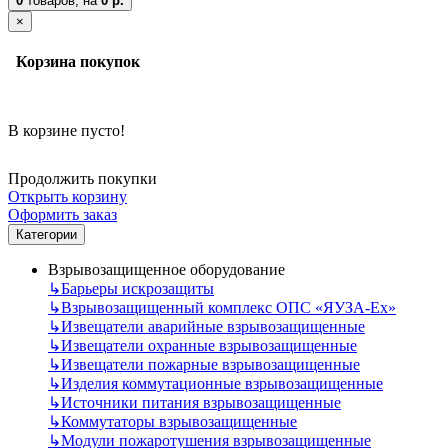
0
товаров,
на
0 р.
×
Корзина покупок
В корзине пусто!
Продолжить покупки
Открыть корзину
Оформить заказ
Категории
Взрывозащищенное оборудование
↳
Барьеры искрозащиты
↳
Взрывозащищенный комплекс ОПС «ЯУЗА-Ех»
↳
Извещатели аварийные взрывозащищенные
↳
Извещатели охранные взрывозащищенные
↳
Извещатели пожарные взрывозащищенные
↳
Изделия коммутационные взрывозащищенные
↳
Источники питания взрывозащищенные
↳
Коммутаторы взрывозащищенные
↳
Модули пожаротушения взрывозащищенные