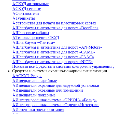
↳
СКУД автономные
↳
СКУД сетевые
↳
Считыватели
↳
Турникеты
↳
Устройства для печати на пластиковых картах
↳
Шлагбаумы и автоматика для ворот «DoorHan»
↳
Шлюзовые кабины
↳
Типовые решения СКУД
↳
Шлагбаумы «Фантом»
↳
Шлагбаумы и автоматика для ворот «AN-Motors»
↳
Шлагбаумы и автоматика для ворот «CAME»
↳
Шлагбаумы и автоматика для ворот «FAAC»
↳
Шлагбаумы и автоматика для ворот «NICE»
Показать все Средства и системы контроля и управления
Средства и системы охранно-пожарной сигнализации
↳
АСКУЭ Ресурс
↳
Извещатели аварийные
↳
Извещатели охранные для наружной установки
↳
Извещатели охранные для помещений
↳
Извещатели пожарные
↳
Интегрированная система «ОРИОН» «Болид»
↳
Интегрированная система «Стрелец-Интеграл»
↳
Источники электропитания