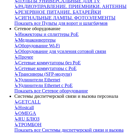
↳
ПУЛЬТЫ УНИВЕРСАЛЬНЫЕ ДЛЯ TV
↳
РАДИОУПРАВЛЕНИЕ. ПРИЕМНИКИ. АНТЕННЫ
↳
РЕЗЕРВНОЕ ПИТАНИЕ. БАТАРЕЙКИ
↳
СИГНАЛЬНЫЕ ЛАМПЫ. ФОТОЭЛЕМЕНТЫ
Показать все Пульты для ворот и шлагбаумов
Сетевое оборудование
↳
Инжекторы и сплиттеры РоЕ
↳
Медиаконвертеры
↳
Оборудование Wi-Fi
↳
Оборудование для усиления сотовой связи
↳
Прочее
↳
Сетевые коммутаторы без РоЕ
↳
Сетевые коммутаторы с РоЕ
↳
Трансиверы (SFP-модули)
↳
Удлинители Ethernet
↳
Удлинители Ethernet с PoE
Показать все Сетевое оборудование
Системы диспетчерской связи и вызова персонала
↳
GETCALL
↳
Hostcall
↳
OMEGA
↳
RU БЛЮЗ
↳
ТРОМБОН
Показать все Системы диспетчерской связи и вызова