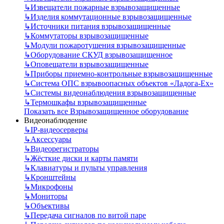
↳
Извещатели пожарные взрывозащищенные
↳
Изделия коммутационные взрывозащищенные
↳
Источники питания взрывозащищенные
↳
Коммутаторы взрывозащищенные
↳
Модули пожаротушения взрывозащищенные
↳
Оборудование СКУД взрывозащищенное
↳
Оповещатели взрывозащищенные
↳
Приборы приемно-контрольные взрывозащищенные
↳
Система ОПС взрывоопасных объектов «Ладога-Ex»
↳
Системы видеонаблюдения взрывозащищенные
↳
Термошкафы взрывозащищенные
Показать все Взрывозащищенное оборудование
Видеонаблюдение
↳
IP-видеосерверы
↳
Аксессуары
↳
Видеорегистраторы
↳
Жёсткие диски и карты памяти
↳
Клавиатуры и пульты управления
↳
Кронштейны
↳
Микрофоны
↳
Мониторы
↳
Объективы
↳
Передача сигналов по витой паре