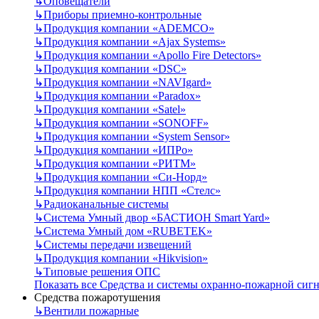
↳
Оповещатели
↳
Приборы приемно-контрольные
↳
Продукция компании «ADEMCO»
↳
Продукция компании «Ajax Systems»
↳
Продукция компании «Apollo Fire Detectors»
↳
Продукция компании «DSC»
↳
Продукция компании «NAVIgard»
↳
Продукция компании «Paradox»
↳
Продукция компании «Satel»
↳
Продукция компании «SONOFF»
↳
Продукция компании «System Sensor»
↳
Продукция компании «ИПРо»
↳
Продукция компании «РИТМ»
↳
Продукция компании «Си-Норд»
↳
Продукция компании НПП «Стелс»
↳
Радиоканальные системы
↳
Система Умный двор «БАСТИОН Smart Yard»
↳
Система Умный дом «RUBETEK»
↳
Системы передачи извещений
↳
Продукция компании «Hikvision»
↳
Типовые решения ОПС
Показать все Средства и системы охранно-пожарной сиг
Средства пожаротушения
↳
Вентили пожарные