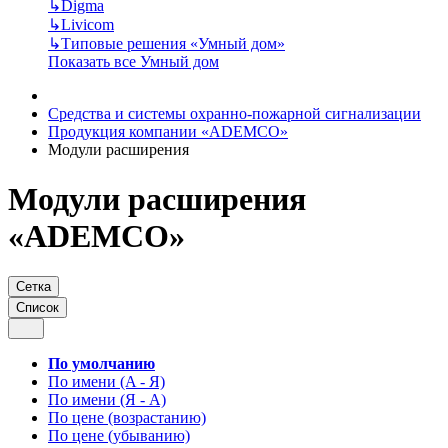
↳
Digma
↳
Livicom
↳
Типовые решения «Умный дом»
Показать все Умный дом
Средства и системы охранно-пожарной сигнализации
Продукция компании «ADEMCO»
Модули расширения
Модули расширения
«ADEMCO»
Сетка
Список
По умолчанию
По имени (A - Я)
По имени (Я - A)
По цене (возрастанию)
По цене (убыванию)