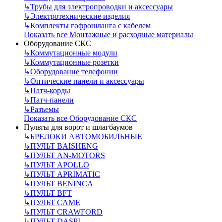
↳
Трубы для электропроводки и аксессуары
↳
Электротехнические изделия
↳
Комплекты гофрошланга с кабелем
Показать все Монтажные и расходные материалы
Оборудование СКС
↳
Коммутационные модули
↳
Коммутационные розетки
↳
Оборудование телефонии
↳
Оптические панели и аксессуары
↳
Патч-корды
↳
Патч-панели
↳
Разъемы
Показать все Оборудование СКС
Пульты для ворот и шлагбаумов
↳
БРЕЛОКИ АВТОМОБИЛЬНЫЕ
↳
ПУЛЬТ BAISHENG
↳
ПУЛЬТ AN-MOTORS
↳
ПУЛЬТ APOLLO
↳
ПУЛЬТ APRIMATIC
↳
ПУЛЬТ BENINCA
↳
ПУЛЬТ BFT
↳
ПУЛЬТ CAME
↳
ПУЛЬТ CRAWFORD
↳
ПУЛЬТ DASPI