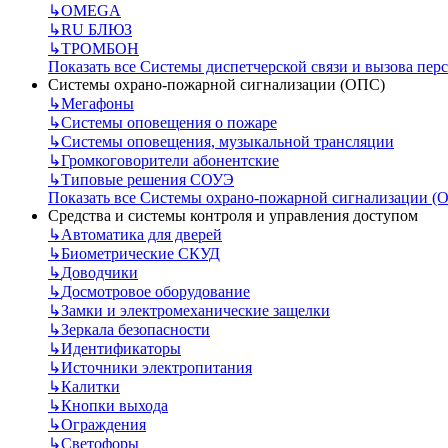
↳
OMEGA
↳
RU БЛЮЗ
↳
ТРОМБОН
Показать все Системы диспетчерской связи и вызова пер
Системы охрано-пожарной сигнализации (ОПС)
↳
Мегафоны
↳
Системы оповещения о пожаре
↳
Системы оповещения, музыкальной трансляции
↳
Громкоговорители абонентские
↳
Типовые решения СОУЭ
Показать все Системы охрано-пожарной сигнализации (
Средства и системы контроля и управления доступом
↳
Автоматика для дверей
↳
Биометрические СКУД
↳
Доводчики
↳
Досмотровое оборудование
↳
Замки и электромеханические защелки
↳
Зеркала безопасности
↳
Идентификаторы
↳
Источники электропитания
↳
Калитки
↳
Кнопки выхода
↳
Ограждения
↳
Светофоры