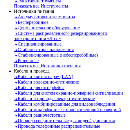
↳
Электроинструменты
Показать все Инструменты
Источники питания
↳
Аккумуляторы и термостаты
↳
Бесперебойные
↳
Дополнительное оборудование
↳
Система распределенного резервированного
электропитания «Лоза»
↳
Специализированные
↳
Стабилизаторы напряжения
↳
Стабилизированные (небесперебойные)
↳
Резервные
Показать все Источники питания
Кабели и провода
↳
Кабели «витая пара» (LAN)
↳
Кабели волоконно-оптические
↳
Кабели для интерфейса
↳
Кабели для систем охранно-пожарной сигнализации
↳
Кабели и провода электротехнические
↳
Кабели комбинированные для видеонаблюдения
↳
Кабели микрофонные с полиэтиленовой изоляцией
↳
Кабели радиочастотные
↳
Провода соединительные для видео/аудиосистем
↳
Провода телефонные распределительные