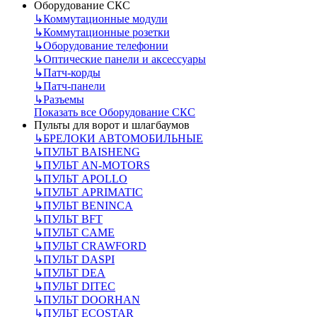
Оборудование СКС
↳
Коммутационные модули
↳
Коммутационные розетки
↳
Оборудование телефонии
↳
Оптические панели и аксессуары
↳
Патч-корды
↳
Патч-панели
↳
Разъемы
Показать все Оборудование СКС
Пульты для ворот и шлагбаумов
↳
БРЕЛОКИ АВТОМОБИЛЬНЫЕ
↳
ПУЛЬТ BAISHENG
↳
ПУЛЬТ AN-MOTORS
↳
ПУЛЬТ APOLLO
↳
ПУЛЬТ APRIMATIC
↳
ПУЛЬТ BENINCA
↳
ПУЛЬТ BFT
↳
ПУЛЬТ CAME
↳
ПУЛЬТ CRAWFORD
↳
ПУЛЬТ DASPI
↳
ПУЛЬТ DEA
↳
ПУЛЬТ DITEC
↳
ПУЛЬТ DOORHAN
↳
ПУЛЬТ ECOSTAR