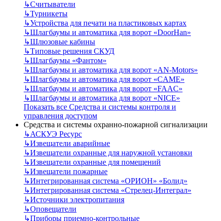
↳
Считыватели
↳
Турникеты
↳
Устройства для печати на пластиковых картах
↳
Шлагбаумы и автоматика для ворот «DoorHan»
↳
Шлюзовые кабины
↳
Типовые решения СКУД
↳
Шлагбаумы «Фантом»
↳
Шлагбаумы и автоматика для ворот «AN-Motors»
↳
Шлагбаумы и автоматика для ворот «CAME»
↳
Шлагбаумы и автоматика для ворот «FAAC»
↳
Шлагбаумы и автоматика для ворот «NICE»
Показать все Средства и системы контроля и
управления доступом
Средства и системы охранно-пожарной сигнализации
↳
АСКУЭ Ресурс
↳
Извещатели аварийные
↳
Извещатели охранные для наружной установки
↳
Извещатели охранные для помещений
↳
Извещатели пожарные
↳
Интегрированная система «ОРИОН» «Болид»
↳
Интегрированная система «Стрелец-Интеграл»
↳
Источники электропитания
↳
Оповещатели
↳
Приборы приемно-контрольные