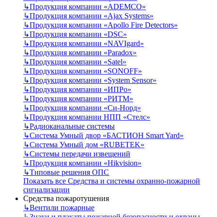
↳
Продукция компании «ADEMCO»
↳
Продукция компании «Ajax Systems»
↳
Продукция компании «Apollo Fire Detectors»
↳
Продукция компании «DSC»
↳
Продукция компании «NAVIgard»
↳
Продукция компании «Paradox»
↳
Продукция компании «Satel»
↳
Продукция компании «SONOFF»
↳
Продукция компании «System Sensor»
↳
Продукция компании «ИПРо»
↳
Продукция компании «РИТМ»
↳
Продукция компании «Си-Норд»
↳
Продукция компании НПП «Стелс»
↳
Радиоканальные системы
↳
Система Умный двор «БАСТИОН Smart Yard»
↳
Система Умный дом «RUBETEK»
↳
Системы передачи извещений
↳
Продукция компании «Hikvision»
↳
Типовые решения ОПС
Показать все Средства и системы охранно-пожарной
сигнализации
Средства пожаротушения
↳
Вентили пожарные
↳
Знаки и плакаты пожарной безопасности и охраны