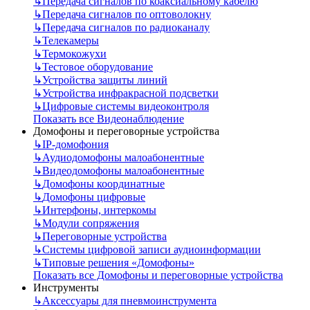
↳
Передача сигналов по коаксиальному кабелю
↳
Передача сигналов по оптоволокну
↳
Передача сигналов по радиоканалу
↳
Телекамеры
↳
Термокожухи
↳
Тестовое оборудование
↳
Устройства защиты линий
↳
Устройства инфракрасной подсветки
↳
Цифровые системы видеоконтроля
Показать все Видеонаблюдение
Домофоны и переговорные устройства
↳
IP-домофония
↳
Аудиодомофоны малоабонентные
↳
Видеодомофоны малоабонентные
↳
Домофоны координатные
↳
Домофоны цифровые
↳
Интерфоны, интеркомы
↳
Модули сопряжения
↳
Переговорные устройства
↳
Системы цифровой записи аудиоинформации
↳
Типовые решения «Домофоны»
Показать все Домофоны и переговорные устройства
Инструменты
↳
Аксессуары для пневмоинструмента