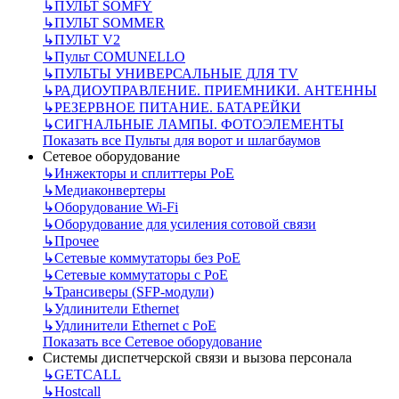
↳
ПУЛЬТ SOMFY
↳
ПУЛЬТ SOMMER
↳
ПУЛЬТ V2
↳
Пульт СOMUNELLO
↳
ПУЛЬТЫ УНИВЕРСАЛЬНЫЕ ДЛЯ TV
↳
РАДИОУПРАВЛЕНИЕ. ПРИЕМНИКИ. АНТЕННЫ
↳
РЕЗЕРВНОЕ ПИТАНИЕ. БАТАРЕЙКИ
↳
СИГНАЛЬНЫЕ ЛАМПЫ. ФОТОЭЛЕМЕНТЫ
Показать все Пульты для ворот и шлагбаумов
Сетевое оборудование
↳
Инжекторы и сплиттеры РоЕ
↳
Медиаконвертеры
↳
Оборудование Wi-Fi
↳
Оборудование для усиления сотовой связи
↳
Прочее
↳
Сетевые коммутаторы без РоЕ
↳
Сетевые коммутаторы с РоЕ
↳
Трансиверы (SFP-модули)
↳
Удлинители Ethernet
↳
Удлинители Ethernet с PoE
Показать все Сетевое оборудование
Системы диспетчерской связи и вызова персонала
↳
GETCALL
↳
Hostcall