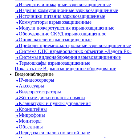
↳
Извещатели пожарные взрывозащищенные
↳
Изделия коммутационные взрывозащищенные
↳
Источники питания взрывозащищенные
↳
Коммутаторы взрывозащищенные
↳
Модули пожаротушения взрывозащищенные
↳
Оборудование СКУД взрывозащищенное
↳
Оповещатели взрывозащищенные
↳
Приборы приемно-контрольные взрывозащищенные
↳
Система ОПС взрывоопасных объектов «Ладога-Ex»
↳
Системы видеонаблюдения взрывозащищенные
↳
Термошкафы взрывозащищенные
Показать все Взрывозащищенное оборудование
Видеонаблюдение
↳
IP-видеосерверы
↳
Аксессуары
↳
Видеорегистраторы
↳
Жёсткие диски и карты памяти
↳
Клавиатуры и пульты управления
↳
Кронштейны
↳
Микрофоны
↳
Мониторы
↳
Объективы
↳
Передача сигналов по витой паре