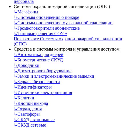
персонала
Системы охрано-пожарной сигнализации (ОПС)
↳
Мегафоны
↳
Системы оповещения о пожаре
↳
Системы оповещения, музыкальной трансляции
↳
Громкоговорители абонентские
↳
Типовые решения СОУЭ
Показать все Системы охрано-пожарной сигнализации
(ОПС)
Средства и системы контроля и управления доступом
↳
Автоматика для дверей
↳
Биометрические СКУД
↳
Доводчики
↳
Досмотровое оборудование
↳
Замки и электромеханические защелки
↳
Зеркала безопасности
↳
Идентификаторы
↳
Источники электропитания
↳
Калитки
↳
Кнопки выхода
↳
Ограждения
↳
Светофоры
↳
СКУД автономные
↳
СКУД сетевые