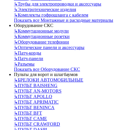
↳
Трубы для электропроводки и аксессуары
↳
Электротехнические изделия
↳
Комплекты гофрошланга с кабелем
Показать все Монтажные и расходные материалы
Оборудование СКС
↳
Коммутационные модули
↳
Коммутационные розетки
↳
Оборудование телефонии
↳
Оптические панели и аксессуары
↳
Патч-корды
↳
Патч-панели
↳
Разъемы
Показать все Оборудование СКС
Пульты для ворот и шлагбаумов
↳
БРЕЛОКИ АВТОМОБИЛЬНЫЕ
↳
ПУЛЬТ BAISHENG
↳
ПУЛЬТ AN-MOTORS
↳
ПУЛЬТ APOLLO
↳
ПУЛЬТ APRIMATIC
↳
ПУЛЬТ BENINCA
↳
ПУЛЬТ BFT
↳
ПУЛЬТ CAME
↳
ПУЛЬТ CRAWFORD
↳
ПУЛЬТ DASPI