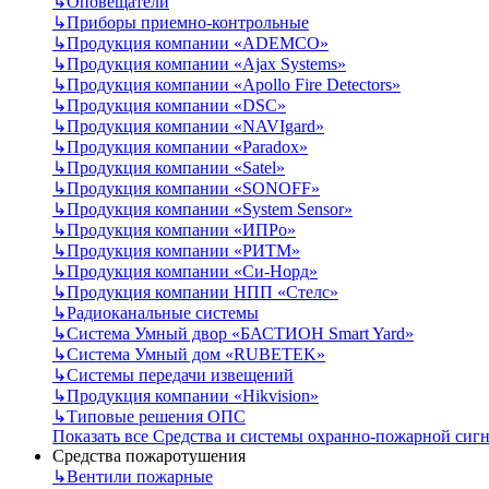
↳
Оповещатели
↳
Приборы приемно-контрольные
↳
Продукция компании «ADEMCO»
↳
Продукция компании «Ajax Systems»
↳
Продукция компании «Apollo Fire Detectors»
↳
Продукция компании «DSC»
↳
Продукция компании «NAVIgard»
↳
Продукция компании «Paradox»
↳
Продукция компании «Satel»
↳
Продукция компании «SONOFF»
↳
Продукция компании «System Sensor»
↳
Продукция компании «ИПРо»
↳
Продукция компании «РИТМ»
↳
Продукция компании «Си-Норд»
↳
Продукция компании НПП «Стелс»
↳
Радиоканальные системы
↳
Система Умный двор «БАСТИОН Smart Yard»
↳
Система Умный дом «RUBETEK»
↳
Системы передачи извещений
↳
Продукция компании «Hikvision»
↳
Типовые решения ОПС
Показать все Средства и системы охранно-пожарной сиг
Средства пожаротушения
↳
Вентили пожарные