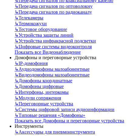
↳
Передача сигналов по коаксиальному кабелю
↳
Передача сигналов по оптоволокну
↳
Передача сигналов по радиоканалу
↳
Телекамеры
↳
Термокожухи
↳
Тестовое оборудование
↳
Устройства защиты линий
↳
Устройства инфракрасной подсветки
↳
Цифровые системы видеоконтроля
Показать все Видеонаблюдение
Домофоны и переговорные устройства
↳
IP-домофония
↳
Аудиодомофоны малоабонентные
↳
Видеодомофоны малоабонентные
↳
Домофоны координатные
↳
Домофоны цифровые
↳
Интерфоны, интеркомы
↳
Модули сопряжения
↳
Переговорные устройства
↳
Системы цифровой записи аудиоинформации
↳
Типовые решения «Домофоны»
Показать все Домофоны и переговорные устройства
Инструменты
↳
Аксессуары для пневмоинструмента