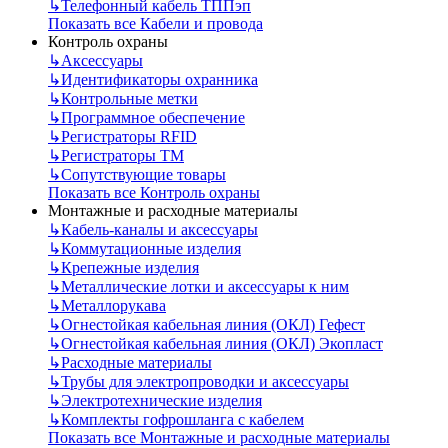
↳
Телефонный кабель ТППэп
Показать все Кабели и провода
Контроль охраны
↳
Аксессуары
↳
Идентификаторы охранника
↳
Контрольные метки
↳
Программное обеспечение
↳
Регистраторы RFID
↳
Регистраторы ТМ
↳
Сопутствующие товары
Показать все Контроль охраны
Монтажные и расходные материалы
↳
Кабель-каналы и аксессуары
↳
Коммутационные изделия
↳
Крепежные изделия
↳
Металлические лотки и аксессуары к ним
↳
Металлорукава
↳
Огнестойкая кабельная линия (ОКЛ) Гефест
↳
Огнестойкая кабельная линия (ОКЛ) Экопласт
↳
Расходные материалы
↳
Трубы для электропроводки и аксессуары
↳
Электротехнические изделия
↳
Комплекты гофрошланга с кабелем
Показать все Монтажные и расходные материалы