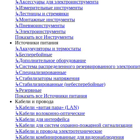
↳
Аксессуары для электроинструмента
↳
Измерительные инструменты
↳
Лестницы и стремянки
↳
Монтажные инструменты
↳
Пневмоинструменты
↳
Электроинструменты
Показать все Инструменты
Источники питания
↳
Аккумуляторы и термостаты
↳
Бесперебойные
↳
Дополнительное оборудование
↳
Система распределенного резервированного электропи
↳
Специализированные
↳
Стабилизаторы напряжения
↳
Стабилизированные (небесперебойные)
↳
Резервные
Показать все Источники питания
Кабели и провода
↳
Кабели «витая пара» (LAN)
↳
Кабели волоконно-оптические
↳
Кабели для интерфейса
↳
Кабели для систем охранно-пожарной сигнализации
↳
Кабели и провода электротехнические
↳
Кабели комбинированные для видеонаблюдения