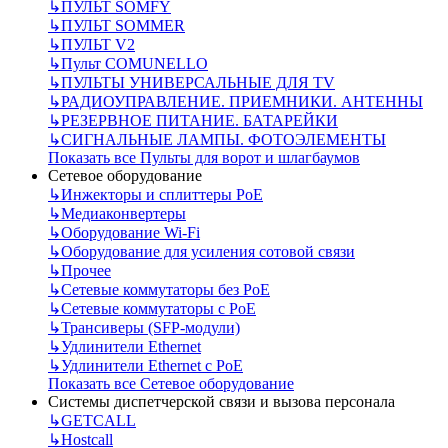
↳
ПУЛЬТ SOMFY
↳
ПУЛЬТ SOMMER
↳
ПУЛЬТ V2
↳
Пульт СOMUNELLO
↳
ПУЛЬТЫ УНИВЕРСАЛЬНЫЕ ДЛЯ TV
↳
РАДИОУПРАВЛЕНИЕ. ПРИЕМНИКИ. АНТЕННЫ
↳
РЕЗЕРВНОЕ ПИТАНИЕ. БАТАРЕЙКИ
↳
СИГНАЛЬНЫЕ ЛАМПЫ. ФОТОЭЛЕМЕНТЫ
Показать все Пульты для ворот и шлагбаумов
Сетевое оборудование
↳
Инжекторы и сплиттеры РоЕ
↳
Медиаконвертеры
↳
Оборудование Wi-Fi
↳
Оборудование для усиления сотовой связи
↳
Прочее
↳
Сетевые коммутаторы без РоЕ
↳
Сетевые коммутаторы с РоЕ
↳
Трансиверы (SFP-модули)
↳
Удлинители Ethernet
↳
Удлинители Ethernet с PoE
Показать все Сетевое оборудование
Системы диспетчерской связи и вызова персонала
↳
GETCALL
↳
Hostcall