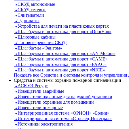
↳
СКУД автономные
↳
СКУД сетевые
↳
Считыватели
↳
Турникеты
↳
Устройства для печати на пластиковых картах
↳
Шлагбаумы и автоматика для ворот «DoorHan»
↳
Шлюзовые кабины
↳
Типовые решения СКУД
↳
Шлагбаумы «Фантом»
↳
Шлагбаумы и автоматика для ворот «AN-Motors»
↳
Шлагбаумы и автоматика для ворот «CAME»
↳
Шлагбаумы и автоматика для ворот «FAAC»
↳
Шлагбаумы и автоматика для ворот «NICE»
Показать все Средства и системы контроля и управления
Средства и системы охранно-пожарной сигнализации
↳
АСКУЭ Ресурс
↳
Извещатели аварийные
↳
Извещатели охранные для наружной установки
↳
Извещатели охранные для помещений
↳
Извещатели пожарные
↳
Интегрированная система «ОРИОН» «Болид»
↳
Интегрированная система «Стрелец-Интеграл»
↳
Источники электропитания