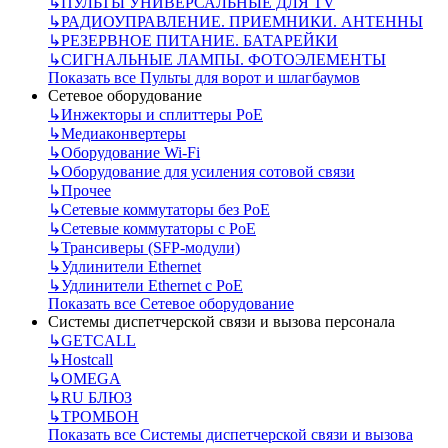
↳
ПУЛЬТЫ УНИВЕРСАЛЬНЫЕ ДЛЯ TV
↳
РАДИОУПРАВЛЕНИЕ. ПРИЕМНИКИ. АНТЕННЫ
↳
РЕЗЕРВНОЕ ПИТАНИЕ. БАТАРЕЙКИ
↳
СИГНАЛЬНЫЕ ЛАМПЫ. ФОТОЭЛЕМЕНТЫ
Показать все Пульты для ворот и шлагбаумов
Сетевое оборудование
↳
Инжекторы и сплиттеры РоЕ
↳
Медиаконвертеры
↳
Оборудование Wi-Fi
↳
Оборудование для усиления сотовой связи
↳
Прочее
↳
Сетевые коммутаторы без РоЕ
↳
Сетевые коммутаторы с РоЕ
↳
Трансиверы (SFP-модули)
↳
Удлинители Ethernet
↳
Удлинители Ethernet с PoE
Показать все Сетевое оборудование
Системы диспетчерской связи и вызова персонала
↳
GETCALL
↳
Hostcall
↳
OMEGA
↳
RU БЛЮЗ
↳
ТРОМБОН
Показать все Системы диспетчерской связи и вызова