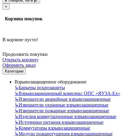
0
товаров,
на
0 р.
×
Корзина покупок
В корзине пусто!
Продолжить покупки
Открыть корзину
Оформить заказ
Категории
Взрывозащищенное оборудование
↳
Барьеры искрозащиты
↳
Взрывозащищенный комплекс ОПС «ЯУЗА-Ех»
↳
Извещатели аварийные взрывозащищенные
↳
Извещатели охранные взрывозащищенные
↳
Извещатели пожарные взрывозащищенные
↳
Изделия коммутационные взрывозащищенные
↳
Источники питания взрывозащищенные
↳
Коммутаторы взрывозащищенные
↳
Модули пожаротушения взрывозащищенные