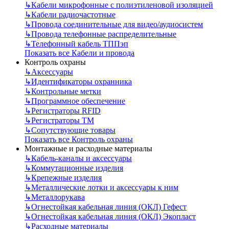
↳
Кабели микрофонные с полиэтиленовой изоляцией
↳
Кабели радиочастотные
↳
Провода соединительные для видео/аудиосистем
↳
Провода телефонные распределительные
↳
Телефонный кабель ТППэп
Показать все Кабели и провода
Контроль охраны
↳
Аксессуары
↳
Идентификаторы охранника
↳
Контрольные метки
↳
Программное обеспечение
↳
Регистраторы RFID
↳
Регистраторы ТМ
↳
Сопутствующие товары
Показать все Контроль охраны
Монтажные и расходные материалы
↳
Кабель-каналы и аксессуары
↳
Коммутационные изделия
↳
Крепежные изделия
↳
Металлические лотки и аксессуары к ним
↳
Металлорукава
↳
Огнестойкая кабельная линия (ОКЛ) Гефест
↳
Огнестойкая кабельная линия (ОКЛ) Экопласт
↳
Расходные материалы