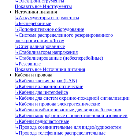
↳
Электроинструменты
Показать все Инструменты
Источники питания
↳
Аккумуляторы и термостаты
↳
Бесперебойные
↳
Дополнительное оборудование
↳
Система распределенного резервированного
электропитания «Лоза»
↳
Специализированные
↳
Стабилизаторы напряжения
↳
Стабилизированные (небесперебойные)
↳
Резервные
Показать все Источники питания
Кабели и провода
↳
Кабели «витая пара» (LAN)
↳
Кабели волоконно-оптические
↳
Кабели для интерфейса
↳
Кабели для систем охранно-пожарной сигнализации
↳
Кабели и провода электротехнические
↳
Кабели комбинированные для видеонаблюдения
↳
Кабели микрофонные с полиэтиленовой изоляцией
↳
Кабели радиочастотные
↳
Провода соединительные для видео/аудиосистем
↳
Провода телефонные распределительные