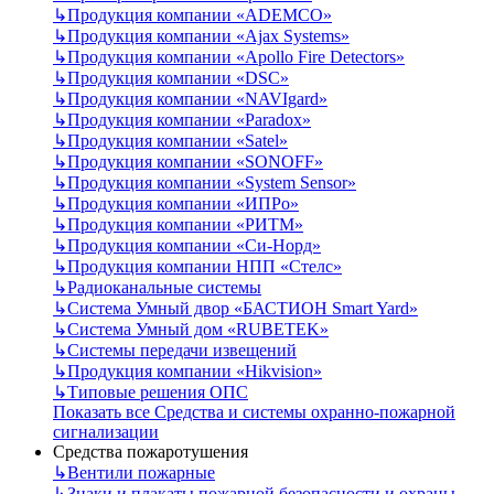
↳
Продукция компании «ADEMCO»
↳
Продукция компании «Ajax Systems»
↳
Продукция компании «Apollo Fire Detectors»
↳
Продукция компании «DSC»
↳
Продукция компании «NAVIgard»
↳
Продукция компании «Paradox»
↳
Продукция компании «Satel»
↳
Продукция компании «SONOFF»
↳
Продукция компании «System Sensor»
↳
Продукция компании «ИПРо»
↳
Продукция компании «РИТМ»
↳
Продукция компании «Си-Норд»
↳
Продукция компании НПП «Стелс»
↳
Радиоканальные системы
↳
Система Умный двор «БАСТИОН Smart Yard»
↳
Система Умный дом «RUBETEK»
↳
Системы передачи извещений
↳
Продукция компании «Hikvision»
↳
Типовые решения ОПС
Показать все Средства и системы охранно-пожарной
сигнализации
Средства пожаротушения
↳
Вентили пожарные
↳
Знаки и плакаты пожарной безопасности и охраны