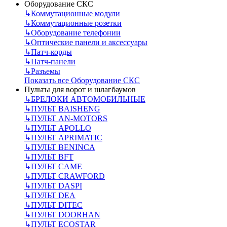
Оборудование СКС
↳
Коммутационные модули
↳
Коммутационные розетки
↳
Оборудование телефонии
↳
Оптические панели и аксессуары
↳
Патч-корды
↳
Патч-панели
↳
Разъемы
Показать все Оборудование СКС
Пульты для ворот и шлагбаумов
↳
БРЕЛОКИ АВТОМОБИЛЬНЫЕ
↳
ПУЛЬТ BAISHENG
↳
ПУЛЬТ AN-MOTORS
↳
ПУЛЬТ APOLLO
↳
ПУЛЬТ APRIMATIC
↳
ПУЛЬТ BENINCA
↳
ПУЛЬТ BFT
↳
ПУЛЬТ CAME
↳
ПУЛЬТ CRAWFORD
↳
ПУЛЬТ DASPI
↳
ПУЛЬТ DEA
↳
ПУЛЬТ DITEC
↳
ПУЛЬТ DOORHAN
↳
ПУЛЬТ ECOSTAR