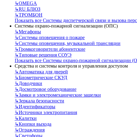
↳
OMEGA
↳
RU БЛЮЗ
↳
ТРОМБОН
Показать все Системы диспетчерской связи и вызова пер
Системы охрано-пожарной сигнализации (ОПС)
↳
Мегафоны
↳
Системы оповещения о пожаре
↳
Системы оповещения, музыкальной трансляции
↳
Громкоговорители абонентские
↳
Типовые решения СОУЭ
Показать все Системы охрано-пожарной сигнализации (
Средства и системы контроля и управления доступом
↳
Автоматика для дверей
↳
Биометрические СКУД
↳
Доводчики
↳
Досмотровое оборудование
↳
Замки и электромеханические защелки
↳
Зеркала безопасности
↳
Идентификаторы
↳
Источники электропитания
↳
Калитки
↳
Кнопки выхода
↳
Ограждения
↳
Светофоры