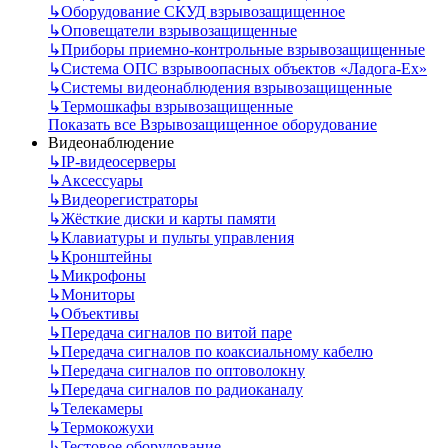
↳
Оборудование СКУД взрывозащищенное
↳
Оповещатели взрывозащищенные
↳
Приборы приемно-контрольные взрывозащищенные
↳
Система ОПС взрывоопасных объектов «Ладога-Ex»
↳
Системы видеонаблюдения взрывозащищенные
↳
Термошкафы взрывозащищенные
Показать все Взрывозащищенное оборудование
Видеонаблюдение
↳
IP-видеосерверы
↳
Аксессуары
↳
Видеорегистраторы
↳
Жёсткие диски и карты памяти
↳
Клавиатуры и пульты управления
↳
Кронштейны
↳
Микрофоны
↳
Мониторы
↳
Объективы
↳
Передача сигналов по витой паре
↳
Передача сигналов по коаксиальному кабелю
↳
Передача сигналов по оптоволокну
↳
Передача сигналов по радиоканалу
↳
Телекамеры
↳
Термокожухи
↳
Тестовое оборудование