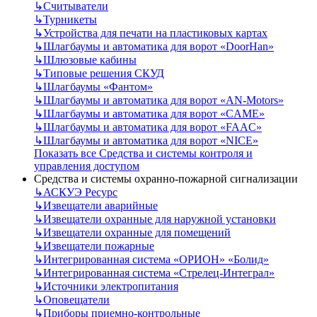
↳
Считыватели
↳
Турникеты
↳
Устройства для печати на пластиковых картах
↳
Шлагбаумы и автоматика для ворот «DoorHan»
↳
Шлюзовые кабины
↳
Типовые решения СКУД
↳
Шлагбаумы «Фантом»
↳
Шлагбаумы и автоматика для ворот «AN-Motors»
↳
Шлагбаумы и автоматика для ворот «CAME»
↳
Шлагбаумы и автоматика для ворот «FAAC»
↳
Шлагбаумы и автоматика для ворот «NICE»
Показать все Средства и системы контроля и
управления доступом
Средства и системы охранно-пожарной сигнализации
↳
АСКУЭ Ресурс
↳
Извещатели аварийные
↳
Извещатели охранные для наружной установки
↳
Извещатели охранные для помещений
↳
Извещатели пожарные
↳
Интегрированная система «ОРИОН» «Болид»
↳
Интегрированная система «Стрелец-Интеграл»
↳
Источники электропитания
↳
Оповещатели
↳
Приборы приемно-контрольные