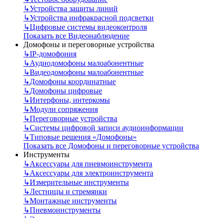
↳
Устройства защиты линий
↳
Устройства инфракрасной подсветки
↳
Цифровые системы видеоконтроля
Показать все Видеонаблюдение
Домофоны и переговорные устройства
↳
IP-домофония
↳
Аудиодомофоны малоабонентные
↳
Видеодомофоны малоабонентные
↳
Домофоны координатные
↳
Домофоны цифровые
↳
Интерфоны, интеркомы
↳
Модули сопряжения
↳
Переговорные устройства
↳
Системы цифровой записи аудиоинформации
↳
Типовые решения «Домофоны»
Показать все Домофоны и переговорные устройства
Инструменты
↳
Аксессуары для пневмоинструмента
↳
Аксессуары для электроинструмента
↳
Измерительные инструменты
↳
Лестницы и стремянки
↳
Монтажные инструменты
↳
Пневмоинструменты