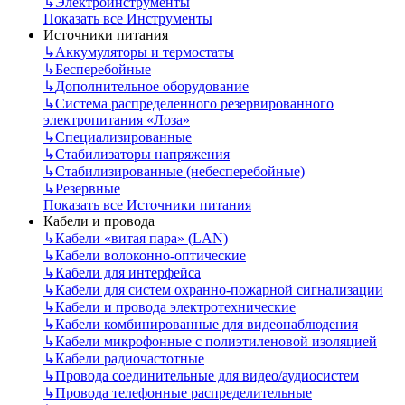
↳
Электроинструменты
Показать все Инструменты
Источники питания
↳
Аккумуляторы и термостаты
↳
Бесперебойные
↳
Дополнительное оборудование
↳
Система распределенного резервированного
электропитания «Лоза»
↳
Специализированные
↳
Стабилизаторы напряжения
↳
Стабилизированные (небесперебойные)
↳
Резервные
Показать все Источники питания
Кабели и провода
↳
Кабели «витая пара» (LAN)
↳
Кабели волоконно-оптические
↳
Кабели для интерфейса
↳
Кабели для систем охранно-пожарной сигнализации
↳
Кабели и провода электротехнические
↳
Кабели комбинированные для видеонаблюдения
↳
Кабели микрофонные с полиэтиленовой изоляцией
↳
Кабели радиочастотные
↳
Провода соединительные для видео/аудиосистем
↳
Провода телефонные распределительные