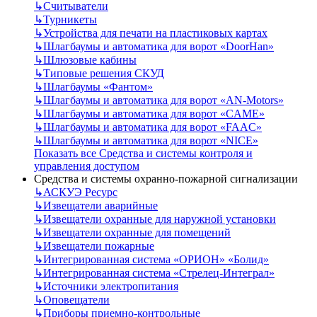
↳
Считыватели
↳
Турникеты
↳
Устройства для печати на пластиковых картах
↳
Шлагбаумы и автоматика для ворот «DoorHan»
↳
Шлюзовые кабины
↳
Типовые решения СКУД
↳
Шлагбаумы «Фантом»
↳
Шлагбаумы и автоматика для ворот «AN-Motors»
↳
Шлагбаумы и автоматика для ворот «CAME»
↳
Шлагбаумы и автоматика для ворот «FAAC»
↳
Шлагбаумы и автоматика для ворот «NICE»
Показать все Средства и системы контроля и
управления доступом
Средства и системы охранно-пожарной сигнализации
↳
АСКУЭ Ресурс
↳
Извещатели аварийные
↳
Извещатели охранные для наружной установки
↳
Извещатели охранные для помещений
↳
Извещатели пожарные
↳
Интегрированная система «ОРИОН» «Болид»
↳
Интегрированная система «Стрелец-Интеграл»
↳
Источники электропитания
↳
Оповещатели
↳
Приборы приемно-контрольные