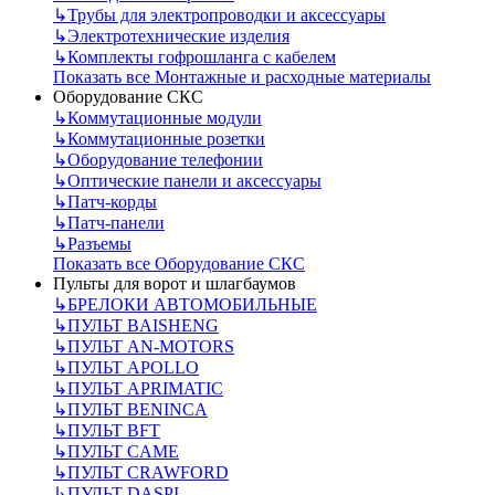
↳
Трубы для электропроводки и аксессуары
↳
Электротехнические изделия
↳
Комплекты гофрошланга с кабелем
Показать все Монтажные и расходные материалы
Оборудование СКС
↳
Коммутационные модули
↳
Коммутационные розетки
↳
Оборудование телефонии
↳
Оптические панели и аксессуары
↳
Патч-корды
↳
Патч-панели
↳
Разъемы
Показать все Оборудование СКС
Пульты для ворот и шлагбаумов
↳
БРЕЛОКИ АВТОМОБИЛЬНЫЕ
↳
ПУЛЬТ BAISHENG
↳
ПУЛЬТ AN-MOTORS
↳
ПУЛЬТ APOLLO
↳
ПУЛЬТ APRIMATIC
↳
ПУЛЬТ BENINCA
↳
ПУЛЬТ BFT
↳
ПУЛЬТ CAME
↳
ПУЛЬТ CRAWFORD
↳
ПУЛЬТ DASPI