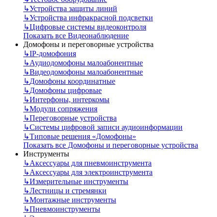
↳
Устройства защиты линий
↳
Устройства инфракрасной подсветки
↳
Цифровые системы видеоконтроля
Показать все Видеонаблюдение
Домофоны и переговорные устройства
↳
IP-домофония
↳
Аудиодомофоны малоабонентные
↳
Видеодомофоны малоабонентные
↳
Домофоны координатные
↳
Домофоны цифровые
↳
Интерфоны, интеркомы
↳
Модули сопряжения
↳
Переговорные устройства
↳
Системы цифровой записи аудиоинформации
↳
Типовые решения «Домофоны»
Показать все Домофоны и переговорные устройства
Инструменты
↳
Аксессуары для пневмоинструмента
↳
Аксессуары для электроинструмента
↳
Измерительные инструменты
↳
Лестницы и стремянки
↳
Монтажные инструменты
↳
Пневмоинструменты