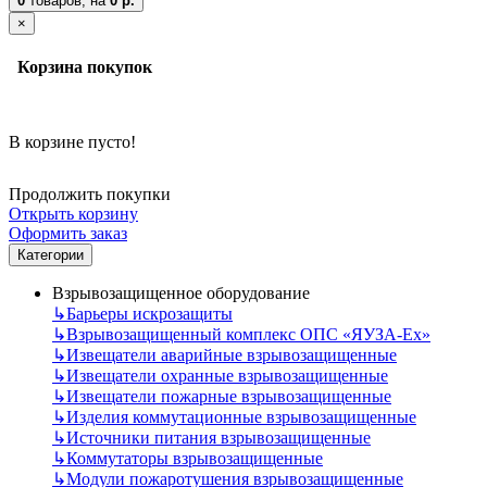
0
товаров,
на
0 р.
×
Корзина покупок
В корзине пусто!
Продолжить покупки
Открыть корзину
Оформить заказ
Категории
Взрывозащищенное оборудование
↳
Барьеры искрозащиты
↳
Взрывозащищенный комплекс ОПС «ЯУЗА-Ех»
↳
Извещатели аварийные взрывозащищенные
↳
Извещатели охранные взрывозащищенные
↳
Извещатели пожарные взрывозащищенные
↳
Изделия коммутационные взрывозащищенные
↳
Источники питания взрывозащищенные
↳
Коммутаторы взрывозащищенные
↳
Модули пожаротушения взрывозащищенные