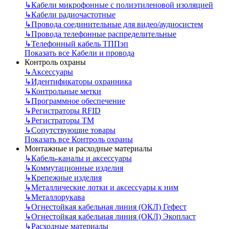
↳
Кабели микрофонные с полиэтиленовой изоляцией
↳
Кабели радиочастотные
↳
Провода соединительные для видео/аудиосистем
↳
Провода телефонные распределительные
↳
Телефонный кабель ТППэп
Показать все Кабели и провода
Контроль охраны
↳
Аксессуары
↳
Идентификаторы охранника
↳
Контрольные метки
↳
Программное обеспечение
↳
Регистраторы RFID
↳
Регистраторы ТМ
↳
Сопутствующие товары
Показать все Контроль охраны
Монтажные и расходные материалы
↳
Кабель-каналы и аксессуары
↳
Коммутационные изделия
↳
Крепежные изделия
↳
Металлические лотки и аксессуары к ним
↳
Металлорукава
↳
Огнестойкая кабельная линия (ОКЛ) Гефест
↳
Огнестойкая кабельная линия (ОКЛ) Экопласт
↳
Расходные материалы