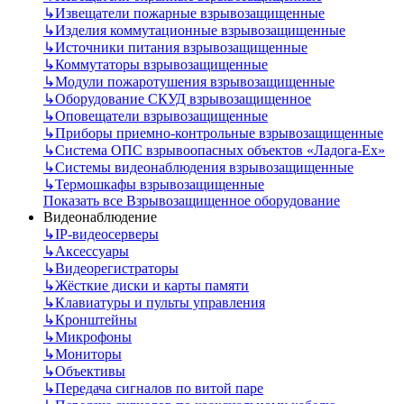
↳
Извещатели пожарные взрывозащищенные
↳
Изделия коммутационные взрывозащищенные
↳
Источники питания взрывозащищенные
↳
Коммутаторы взрывозащищенные
↳
Модули пожаротушения взрывозащищенные
↳
Оборудование СКУД взрывозащищенное
↳
Оповещатели взрывозащищенные
↳
Приборы приемно-контрольные взрывозащищенные
↳
Система ОПС взрывоопасных объектов «Ладога-Ex»
↳
Системы видеонаблюдения взрывозащищенные
↳
Термошкафы взрывозащищенные
Показать все Взрывозащищенное оборудование
Видеонаблюдение
↳
IP-видеосерверы
↳
Аксессуары
↳
Видеорегистраторы
↳
Жёсткие диски и карты памяти
↳
Клавиатуры и пульты управления
↳
Кронштейны
↳
Микрофоны
↳
Мониторы
↳
Объективы
↳
Передача сигналов по витой паре