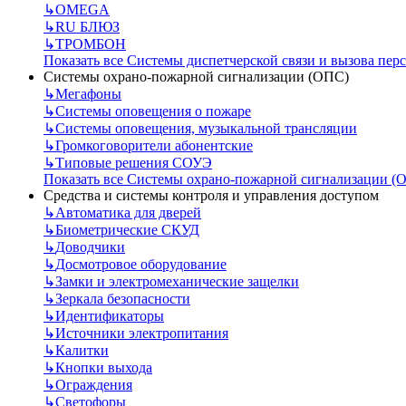
↳
OMEGA
↳
RU БЛЮЗ
↳
ТРОМБОН
Показать все Системы диспетчерской связи и вызова пер
Системы охрано-пожарной сигнализации (ОПС)
↳
Мегафоны
↳
Системы оповещения о пожаре
↳
Системы оповещения, музыкальной трансляции
↳
Громкоговорители абонентские
↳
Типовые решения СОУЭ
Показать все Системы охрано-пожарной сигнализации (
Средства и системы контроля и управления доступом
↳
Автоматика для дверей
↳
Биометрические СКУД
↳
Доводчики
↳
Досмотровое оборудование
↳
Замки и электромеханические защелки
↳
Зеркала безопасности
↳
Идентификаторы
↳
Источники электропитания
↳
Калитки
↳
Кнопки выхода
↳
Ограждения
↳
Светофоры