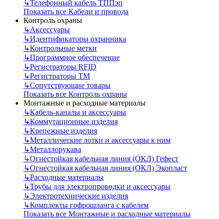
↳
Телефонный кабель ТППэп
Показать все Кабели и провода
Контроль охраны
↳
Аксессуары
↳
Идентификаторы охранника
↳
Контрольные метки
↳
Программное обеспечение
↳
Регистраторы RFID
↳
Регистраторы ТМ
↳
Сопутствующие товары
Показать все Контроль охраны
Монтажные и расходные материалы
↳
Кабель-каналы и аксессуары
↳
Коммутационные изделия
↳
Крепежные изделия
↳
Металлические лотки и аксессуары к ним
↳
Металлорукава
↳
Огнестойкая кабельная линия (ОКЛ) Гефест
↳
Огнестойкая кабельная линия (ОКЛ) Экопласт
↳
Расходные материалы
↳
Трубы для электропроводки и аксессуары
↳
Электротехнические изделия
↳
Комплекты гофрошланга с кабелем
Показать все Монтажные и расходные материалы