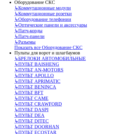
Оборудование СКС
↳
Коммутационные модули
↳
Коммутационные розетки
↳
Оборудование телефонии
↳
Оптические панели и аксессуары
↳
Патч-корды
↳
Патч-панели
↳
Разъемы
Показать все Оборудование СКС
Пульты для ворот и шлагбаумов
↳
БРЕЛОКИ АВТОМОБИЛЬНЫЕ
↳
ПУЛЬТ BAISHENG
↳
ПУЛЬТ AN-MOTORS
↳
ПУЛЬТ APOLLO
↳
ПУЛЬТ APRIMATIC
↳
ПУЛЬТ BENINCA
↳
ПУЛЬТ BFT
↳
ПУЛЬТ CAME
↳
ПУЛЬТ CRAWFORD
↳
ПУЛЬТ DASPI
↳
ПУЛЬТ DEA
↳
ПУЛЬТ DITEC
↳
ПУЛЬТ DOORHAN
↳
ПУЛЬТ ECOSTAR