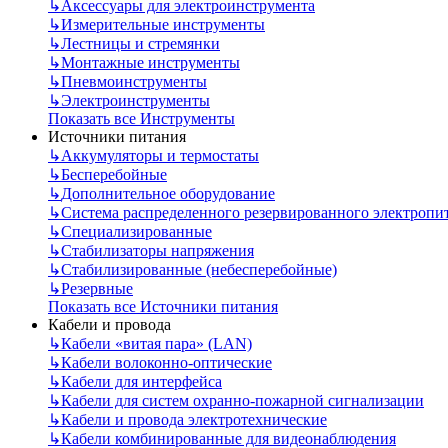
↳
Аксессуары для электроинструмента
↳
Измерительные инструменты
↳
Лестницы и стремянки
↳
Монтажные инструменты
↳
Пневмоинструменты
↳
Электроинструменты
Показать все Инструменты
Источники питания
↳
Аккумуляторы и термостаты
↳
Бесперебойные
↳
Дополнительное оборудование
↳
Система распределенного резервированного электропи
↳
Специализированные
↳
Стабилизаторы напряжения
↳
Стабилизированные (небесперебойные)
↳
Резервные
Показать все Источники питания
Кабели и провода
↳
Кабели «витая пара» (LAN)
↳
Кабели волоконно-оптические
↳
Кабели для интерфейса
↳
Кабели для систем охранно-пожарной сигнализации
↳
Кабели и провода электротехнические
↳
Кабели комбинированные для видеонаблюдения