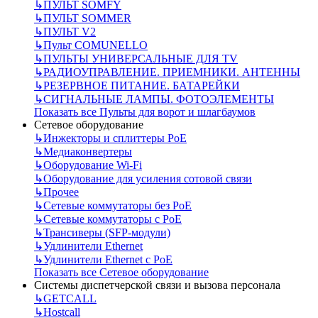
↳
ПУЛЬТ SOMFY
↳
ПУЛЬТ SOMMER
↳
ПУЛЬТ V2
↳
Пульт СOMUNELLO
↳
ПУЛЬТЫ УНИВЕРСАЛЬНЫЕ ДЛЯ TV
↳
РАДИОУПРАВЛЕНИЕ. ПРИЕМНИКИ. АНТЕННЫ
↳
РЕЗЕРВНОЕ ПИТАНИЕ. БАТАРЕЙКИ
↳
СИГНАЛЬНЫЕ ЛАМПЫ. ФОТОЭЛЕМЕНТЫ
Показать все Пульты для ворот и шлагбаумов
Сетевое оборудование
↳
Инжекторы и сплиттеры РоЕ
↳
Медиаконвертеры
↳
Оборудование Wi-Fi
↳
Оборудование для усиления сотовой связи
↳
Прочее
↳
Сетевые коммутаторы без РоЕ
↳
Сетевые коммутаторы с РоЕ
↳
Трансиверы (SFP-модули)
↳
Удлинители Ethernet
↳
Удлинители Ethernet с PoE
Показать все Сетевое оборудование
Системы диспетчерской связи и вызова персонала
↳
GETCALL
↳
Hostcall