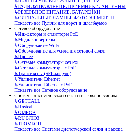
↳
ПУЛЬТЫ УНИВЕРСАЛЬНЫЕ ДЛЯ TV
↳
РАДИОУПРАВЛЕНИЕ. ПРИЕМНИКИ. АНТЕННЫ
↳
РЕЗЕРВНОЕ ПИТАНИЕ. БАТАРЕЙКИ
↳
СИГНАЛЬНЫЕ ЛАМПЫ. ФОТОЭЛЕМЕНТЫ
Показать все Пульты для ворот и шлагбаумов
Сетевое оборудование
↳
Инжекторы и сплиттеры РоЕ
↳
Медиаконвертеры
↳
Оборудование Wi-Fi
↳
Оборудование для усиления сотовой связи
↳
Прочее
↳
Сетевые коммутаторы без РоЕ
↳
Сетевые коммутаторы с РоЕ
↳
Трансиверы (SFP-модули)
↳
Удлинители Ethernet
↳
Удлинители Ethernet с PoE
Показать все Сетевое оборудование
Системы диспетчерской связи и вызова персонала
↳
GETCALL
↳
Hostcall
↳
OMEGA
↳
RU БЛЮЗ
↳
ТРОМБОН
Показать все Системы диспетчерской связи и вызова