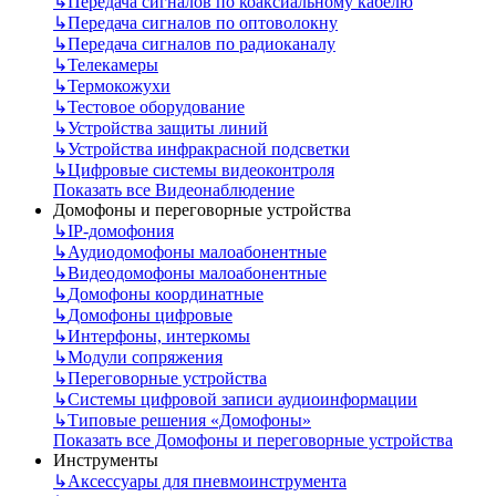
↳
Передача сигналов по коаксиальному кабелю
↳
Передача сигналов по оптоволокну
↳
Передача сигналов по радиоканалу
↳
Телекамеры
↳
Термокожухи
↳
Тестовое оборудование
↳
Устройства защиты линий
↳
Устройства инфракрасной подсветки
↳
Цифровые системы видеоконтроля
Показать все Видеонаблюдение
Домофоны и переговорные устройства
↳
IP-домофония
↳
Аудиодомофоны малоабонентные
↳
Видеодомофоны малоабонентные
↳
Домофоны координатные
↳
Домофоны цифровые
↳
Интерфоны, интеркомы
↳
Модули сопряжения
↳
Переговорные устройства
↳
Системы цифровой записи аудиоинформации
↳
Типовые решения «Домофоны»
Показать все Домофоны и переговорные устройства
Инструменты
↳
Аксессуары для пневмоинструмента