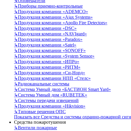
↳
Оповещатели
↳
Приборы приемно-контрольные
↳
Продукция компании «ADEMCO»
↳
Продукция компании «Ajax Systems»
↳
Продукция компании «Apollo Fire Detectors»
↳
Продукция компании «DSC»
↳
Продукция компании «NAVIgard»
↳
Продукция компании «Paradox»
↳
Продукция компании «Satel»
↳
Продукция компании «SONOFF»
↳
Продукция компании «System Sensor»
↳
Продукция компании «ИПРо»
↳
Продукция компании «РИТМ»
↳
Продукция компании «Си-Норд»
↳
Продукция компании НПП «Стелс»
↳
Радиоканальные системы
↳
Система Умный двор «БАСТИОН Smart Yard»
↳
Система Умный дом «RUBETEK»
↳
Системы передачи извещений
↳
Продукция компании «Hikvision»
↳
Типовые решения ОПС
Показать все Средства и системы охранно-пожарной сиг
Средства пожаротушения
↳
Вентили пожарные