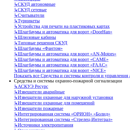
↳
СКУД автономные
↳
СКУД сетевые
↳
Считыватели
↳
Турникеты
↳
Устройства для печати на пластиковых картах
↳
Шлагбаумы и автоматика для ворот «DoorHan»
↳
Шлюзовые кабины
↳
Типовые решения СКУД
↳
Шлагбаумы «Фантом»
↳
Шлагбаумы и автоматика для ворот «AN-Motors»
↳
Шлагбаумы и автоматика для ворот «CAME»
↳
Шлагбаумы и автоматика для ворот «FAAC»
↳
Шлагбаумы и автоматика для ворот «NICE»
Показать все Средства и системы контроля и управления
Средства и системы охранно-пожарной сигнализации
↳
АСКУЭ Ресурс
↳
Извещатели аварийные
↳
Извещатели охранные для наружной установки
↳
Извещатели охранные для помещений
↳
Извещатели пожарные
↳
Интегрированная система «ОРИОН» «Болид»
↳
Интегрированная система «Стрелец-Интеграл»
↳
Источники электропитания