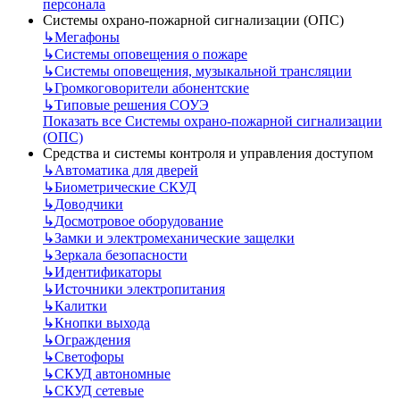
персонала
Системы охрано-пожарной сигнализации (ОПС)
↳
Мегафоны
↳
Системы оповещения о пожаре
↳
Системы оповещения, музыкальной трансляции
↳
Громкоговорители абонентские
↳
Типовые решения СОУЭ
Показать все Системы охрано-пожарной сигнализации
(ОПС)
Средства и системы контроля и управления доступом
↳
Автоматика для дверей
↳
Биометрические СКУД
↳
Доводчики
↳
Досмотровое оборудование
↳
Замки и электромеханические защелки
↳
Зеркала безопасности
↳
Идентификаторы
↳
Источники электропитания
↳
Калитки
↳
Кнопки выхода
↳
Ограждения
↳
Светофоры
↳
СКУД автономные
↳
СКУД сетевые