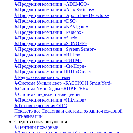
↳
Продукция компании «ADEMCO»
↳
Продукция компании «Ajax Systems»
↳
Продукция компании «Apollo Fire Detectors»
↳
Продукция компании «DSC»
↳
Продукция компании «NAVIgard»
↳
Продукция компании «Paradox»
↳
Продукция компании «Satel»
↳
Продукция компании «SONOFF»
↳
Продукция компании «System Sensor»
↳
Продукция компании «ИПРо»
↳
Продукция компании «РИТМ»
↳
Продукция компании «Си-Норд»
↳
Продукция компании НПП «Стелс»
↳
Радиоканальные системы
↳
Система Умный двор «БАСТИОН Smart Yard»
↳
Система Умный дом «RUBETEK»
↳
Системы передачи извещений
↳
Продукция компании «Hikvision»
↳
Типовые решения ОПС
Показать все Средства и системы охранно-пожарной
сигнализации
Средства пожаротушения
↳
Вентили пожарные
↳
Знаки и плакаты пожарной безопасности и охраны