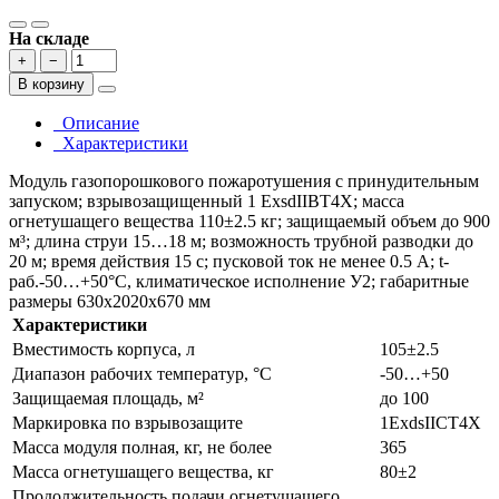
На складе
+
−
В корзину
Описание
Характеристики
Модуль газопорошкового пожаротушения с принудительным
запуском; взрывозащищенный 1 ExsdIIBT4X; масса
огнетушащего вещества 110±2.5 кг; защищаемый объем до 900
м³; длина струи 15…18 м; возможность трубной разводки до
20 м; время действия 15 с; пусковой ток не менее 0.5 А; t-
раб.-50…+50°С, климатическое исполнение У2; габаритные
размеры 630х2020х670 мм
Характеристики
Вместимость корпуса, л
105±2.5
Диапазон рабочих температур, °С
-50…+50
Защищаемая площадь, м²
до 100
Маркировка по взрывозащите
1ExdsIICT4X
Масса модуля полная, кг, не более
365
Масса огнетушащего вещества, кг
80±2
Продолжительность подачи огнетушащего