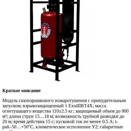
Краткое описание
Модуль газопорошкового пожаротушения с принудительным
запуском; взрывозащищенный 1 ExsdIIBT4X; масса
огнетушащего вещества 110±2.5 кг; защищаемый объем до 900
м³; длина струи 15…18 м; возможность трубной разводки до
20 м; время действия 15 с; пусковой ток не менее 0.5 А; t-
раб.-50…+50°С, климатическое исполнение У2; габаритные