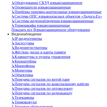
↳
Оборудование СКУД взрывозащищенное
↳
Оповещатели взрывозащищенные
↳
Приборы приемно-контрольные взрывозащищенные
↳
Система ОПС взрывоопасных объектов «Ладога-Ex»
↳
Системы видеонаблюдения взрывозащищенные
↳
Термошкафы взрывозащищенные
Показать все Взрывозащищенное оборудование
Видеонаблюдение
↳
IP-видеосерверы
↳
Аксессуары
↳
Видеорегистраторы
↳
Жёсткие диски и карты памяти
↳
Клавиатуры и пульты управления
↳
Кронштейны
↳
Микрофоны
↳
Мониторы
↳
Объективы
↳
Передача сигналов по витой паре
↳
Передача сигналов по коаксиальному кабелю
↳
Передача сигналов по оптоволокну
↳
Передача сигналов по радиоканалу
↳
Телекамеры
↳
Термокожухи
↳
Тестовое оборудование