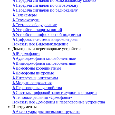
↳
Передача сигналов по коаксиальному кабелю
↳
Передача сигналов по оптоволокну
↳
Передача сигналов по радиоканалу
↳
Телекамеры
↳
Термокожухи
↳
Тестовое оборудование
↳
Устройства защиты линий
↳
Устройства инфракрасной подсветки
↳
Цифровые системы видеоконтроля
Показать все Видеонаблюдение
Домофоны и переговорные устройства
↳
IP-домофония
↳
Аудиодомофоны малоабонентные
↳
Видеодомофоны малоабонентные
↳
Домофоны координатные
↳
Домофоны цифровые
↳
Интерфоны, интеркомы
↳
Модули сопряжения
↳
Переговорные устройства
↳
Системы цифровой записи аудиоинформации
↳
Типовые решения «Домофоны»
Показать все Домофоны и переговорные устройства
Инструменты
↳
Аксессуары для пневмоинструмента