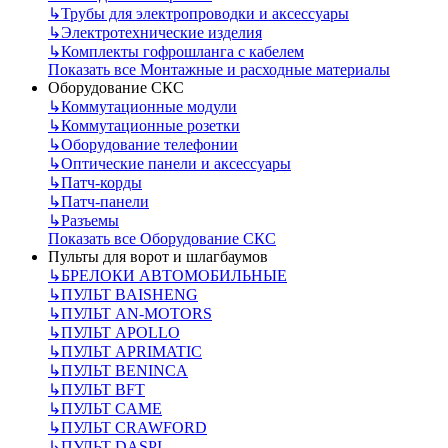
↳
Трубы для электропроводки и аксессуары
↳
Электротехнические изделия
↳
Комплекты гофрошланга с кабелем
Показать все Монтажные и расходные материалы
Оборудование СКС
↳
Коммутационные модули
↳
Коммутационные розетки
↳
Оборудование телефонии
↳
Оптические панели и аксессуары
↳
Патч-корды
↳
Патч-панели
↳
Разъемы
Показать все Оборудование СКС
Пульты для ворот и шлагбаумов
↳
БРЕЛОКИ АВТОМОБИЛЬНЫЕ
↳
ПУЛЬТ BAISHENG
↳
ПУЛЬТ AN-MOTORS
↳
ПУЛЬТ APOLLO
↳
ПУЛЬТ APRIMATIC
↳
ПУЛЬТ BENINCA
↳
ПУЛЬТ BFT
↳
ПУЛЬТ CAME
↳
ПУЛЬТ CRAWFORD
↳
ПУЛЬТ DASPI