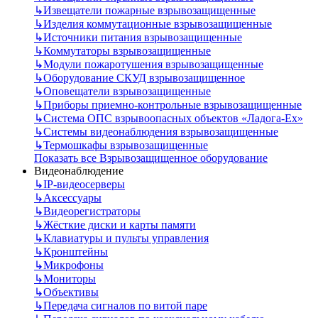
↳
Извещатели пожарные взрывозащищенные
↳
Изделия коммутационные взрывозащищенные
↳
Источники питания взрывозащищенные
↳
Коммутаторы взрывозащищенные
↳
Модули пожаротушения взрывозащищенные
↳
Оборудование СКУД взрывозащищенное
↳
Оповещатели взрывозащищенные
↳
Приборы приемно-контрольные взрывозащищенные
↳
Система ОПС взрывоопасных объектов «Ладога-Ex»
↳
Системы видеонаблюдения взрывозащищенные
↳
Термошкафы взрывозащищенные
Показать все Взрывозащищенное оборудование
Видеонаблюдение
↳
IP-видеосерверы
↳
Аксессуары
↳
Видеорегистраторы
↳
Жёсткие диски и карты памяти
↳
Клавиатуры и пульты управления
↳
Кронштейны
↳
Микрофоны
↳
Мониторы
↳
Объективы
↳
Передача сигналов по витой паре