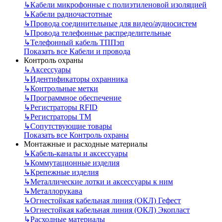
↳
Кабели микрофонные с полиэтиленовой изоляцией
↳
Кабели радиочастотные
↳
Провода соединительные для видео/аудиосистем
↳
Провода телефонные распределительные
↳
Телефонный кабель ТППэп
Показать все Кабели и провода
Контроль охраны
↳
Аксессуары
↳
Идентификаторы охранника
↳
Контрольные метки
↳
Программное обеспечение
↳
Регистраторы RFID
↳
Регистраторы ТМ
↳
Сопутствующие товары
Показать все Контроль охраны
Монтажные и расходные материалы
↳
Кабель-каналы и аксессуары
↳
Коммутационные изделия
↳
Крепежные изделия
↳
Металлические лотки и аксессуары к ним
↳
Металлорукава
↳
Огнестойкая кабельная линия (ОКЛ) Гефест
↳
Огнестойкая кабельная линия (ОКЛ) Экопласт
↳
Расходные материалы