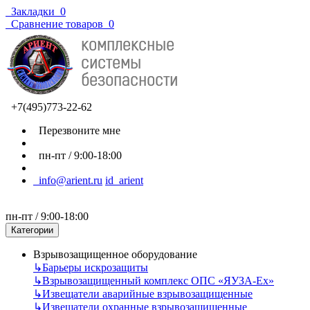
Закладки
0
Сравнение товаров
0
+7(495)773-22-62
Перезвоните мне
пн-пт / 9:00-18:00
info@arient.ru
id_arient
пн-пт / 9:00-18:00
Категории
Взрывозащищенное оборудование
↳
Барьеры искрозащиты
↳
Взрывозащищенный комплекс ОПС «ЯУЗА-Ех»
↳
Извещатели аварийные взрывозащищенные
↳
Извещатели охранные взрывозащищенные