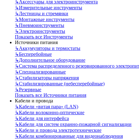
↳
Аксессуары для электроинструмента
↳
Измерительные инструменты
↳
Лестницы и стремянки
↳
Монтажные инструменты
↳
Пневмоинструменты
↳
Электроинструменты
Показать все Инструменты
Источники питания
↳
Аккумуляторы и термостаты
↳
Бесперебойные
↳
Дополнительное оборудование
↳
Система распределенного резервированного электропи
↳
Специализированные
↳
Стабилизаторы напряжения
↳
Стабилизированные (небесперебойные)
↳
Резервные
Показать все Источники питания
Кабели и провода
↳
Кабели «витая пара» (LAN)
↳
Кабели волоконно-оптические
↳
Кабели для интерфейса
↳
Кабели для систем охранно-пожарной сигнализации
↳
Кабели и провода электротехнические
↳
Кабели комбинированные для видеонаблюдения