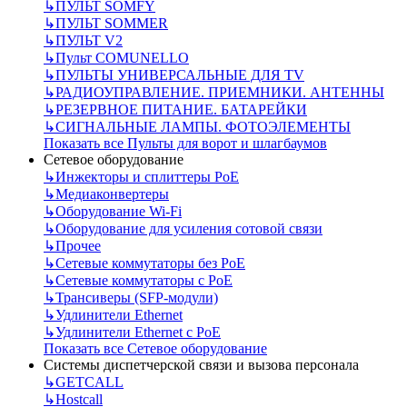
↳
ПУЛЬТ SOMFY
↳
ПУЛЬТ SOMMER
↳
ПУЛЬТ V2
↳
Пульт СOMUNELLO
↳
ПУЛЬТЫ УНИВЕРСАЛЬНЫЕ ДЛЯ TV
↳
РАДИОУПРАВЛЕНИЕ. ПРИЕМНИКИ. АНТЕННЫ
↳
РЕЗЕРВНОЕ ПИТАНИЕ. БАТАРЕЙКИ
↳
СИГНАЛЬНЫЕ ЛАМПЫ. ФОТОЭЛЕМЕНТЫ
Показать все Пульты для ворот и шлагбаумов
Сетевое оборудование
↳
Инжекторы и сплиттеры РоЕ
↳
Медиаконвертеры
↳
Оборудование Wi-Fi
↳
Оборудование для усиления сотовой связи
↳
Прочее
↳
Сетевые коммутаторы без РоЕ
↳
Сетевые коммутаторы с РоЕ
↳
Трансиверы (SFP-модули)
↳
Удлинители Ethernet
↳
Удлинители Ethernet с PoE
Показать все Сетевое оборудование
Системы диспетчерской связи и вызова персонала
↳
GETCALL
↳
Hostcall