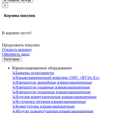
0
товаров,
на
0 р.
×
Корзина покупок
В корзине пусто!
Продолжить покупки
Открыть корзину
Оформить заказ
Категории
Взрывозащищенное оборудование
↳
Барьеры искрозащиты
↳
Взрывозащищенный комплекс ОПС «ЯУЗА-Ех»
↳
Извещатели аварийные взрывозащищенные
↳
Извещатели охранные взрывозащищенные
↳
Извещатели пожарные взрывозащищенные
↳
Изделия коммутационные взрывозащищенные
↳
Источники питания взрывозащищенные
↳
Коммутаторы взрывозащищенные
↳
Модули пожаротушения взрывозащищенные