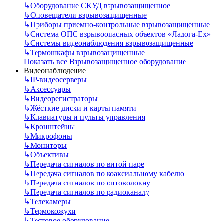
↳
Оборудование СКУД взрывозащищенное
↳
Оповещатели взрывозащищенные
↳
Приборы приемно-контрольные взрывозащищенные
↳
Система ОПС взрывоопасных объектов «Ладога-Ex»
↳
Системы видеонаблюдения взрывозащищенные
↳
Термошкафы взрывозащищенные
Показать все Взрывозащищенное оборудование
Видеонаблюдение
↳
IP-видеосерверы
↳
Аксессуары
↳
Видеорегистраторы
↳
Жёсткие диски и карты памяти
↳
Клавиатуры и пульты управления
↳
Кронштейны
↳
Микрофоны
↳
Мониторы
↳
Объективы
↳
Передача сигналов по витой паре
↳
Передача сигналов по коаксиальному кабелю
↳
Передача сигналов по оптоволокну
↳
Передача сигналов по радиоканалу
↳
Телекамеры
↳
Термокожухи
↳
Тестовое оборудование