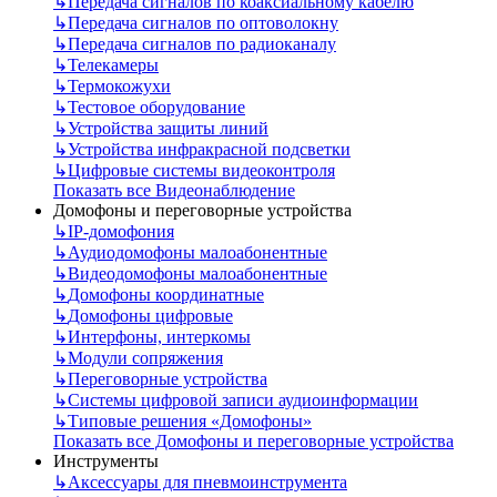
↳
Передача сигналов по коаксиальному кабелю
↳
Передача сигналов по оптоволокну
↳
Передача сигналов по радиоканалу
↳
Телекамеры
↳
Термокожухи
↳
Тестовое оборудование
↳
Устройства защиты линий
↳
Устройства инфракрасной подсветки
↳
Цифровые системы видеоконтроля
Показать все Видеонаблюдение
Домофоны и переговорные устройства
↳
IP-домофония
↳
Аудиодомофоны малоабонентные
↳
Видеодомофоны малоабонентные
↳
Домофоны координатные
↳
Домофоны цифровые
↳
Интерфоны, интеркомы
↳
Модули сопряжения
↳
Переговорные устройства
↳
Системы цифровой записи аудиоинформации
↳
Типовые решения «Домофоны»
Показать все Домофоны и переговорные устройства
Инструменты
↳
Аксессуары для пневмоинструмента