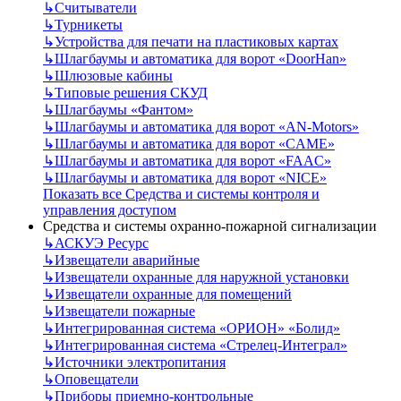
↳
Считыватели
↳
Турникеты
↳
Устройства для печати на пластиковых картах
↳
Шлагбаумы и автоматика для ворот «DoorHan»
↳
Шлюзовые кабины
↳
Типовые решения СКУД
↳
Шлагбаумы «Фантом»
↳
Шлагбаумы и автоматика для ворот «AN-Motors»
↳
Шлагбаумы и автоматика для ворот «CAME»
↳
Шлагбаумы и автоматика для ворот «FAAC»
↳
Шлагбаумы и автоматика для ворот «NICE»
Показать все Средства и системы контроля и
управления доступом
Средства и системы охранно-пожарной сигнализации
↳
АСКУЭ Ресурс
↳
Извещатели аварийные
↳
Извещатели охранные для наружной установки
↳
Извещатели охранные для помещений
↳
Извещатели пожарные
↳
Интегрированная система «ОРИОН» «Болид»
↳
Интегрированная система «Стрелец-Интеграл»
↳
Источники электропитания
↳
Оповещатели
↳
Приборы приемно-контрольные