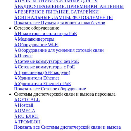
↳
ПУЛЬТЫ УНИВЕРСАЛЬНЫЕ ДЛЯ TV
↳
РАДИОУПРАВЛЕНИЕ. ПРИЕМНИКИ. АНТЕННЫ
↳
РЕЗЕРВНОЕ ПИТАНИЕ. БАТАРЕЙКИ
↳
СИГНАЛЬНЫЕ ЛАМПЫ. ФОТОЭЛЕМЕНТЫ
Показать все Пульты для ворот и шлагбаумов
Сетевое оборудование
↳
Инжекторы и сплиттеры РоЕ
↳
Медиаконвертеры
↳
Оборудование Wi-Fi
↳
Оборудование для усиления сотовой связи
↳
Прочее
↳
Сетевые коммутаторы без РоЕ
↳
Сетевые коммутаторы с РоЕ
↳
Трансиверы (SFP-модули)
↳
Удлинители Ethernet
↳
Удлинители Ethernet с PoE
Показать все Сетевое оборудование
Системы диспетчерской связи и вызова персонала
↳
GETCALL
↳
Hostcall
↳
OMEGA
↳
RU БЛЮЗ
↳
ТРОМБОН
Показать все Системы диспетчерской связи и вызова