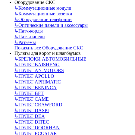
Оборудование СКС
↳
Коммутационные модули
↳
Коммутационные розетки
↳
Оборудование телефонии
↳
Оптические панели и аксессуары
↳
Патч-корды
↳
Патч-панели
↳
Разъемы
Показать все Оборудование СКС
Пульты для ворот и шлагбаумов
↳
БРЕЛОКИ АВТОМОБИЛЬНЫЕ
↳
ПУЛЬТ BAISHENG
↳
ПУЛЬТ AN-MOTORS
↳
ПУЛЬТ APOLLO
↳
ПУЛЬТ APRIMATIC
↳
ПУЛЬТ BENINCA
↳
ПУЛЬТ BFT
↳
ПУЛЬТ CAME
↳
ПУЛЬТ CRAWFORD
↳
ПУЛЬТ DASPI
↳
ПУЛЬТ DEA
↳
ПУЛЬТ DITEC
↳
ПУЛЬТ DOORHAN
↳
ПУЛЬТ ECOSTAR