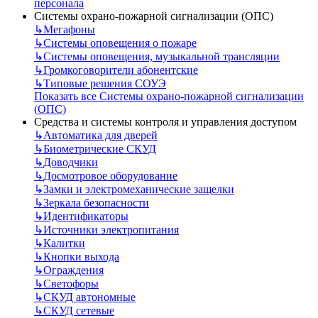
персонала
Системы охрано-пожарной сигнализации (ОПС)
↳
Мегафоны
↳
Системы оповещения о пожаре
↳
Системы оповещения, музыкальной трансляции
↳
Громкоговорители абонентские
↳
Типовые решения СОУЭ
Показать все Системы охрано-пожарной сигнализации
(ОПС)
Средства и системы контроля и управления доступом
↳
Автоматика для дверей
↳
Биометрические СКУД
↳
Доводчики
↳
Досмотровое оборудование
↳
Замки и электромеханические защелки
↳
Зеркала безопасности
↳
Идентификаторы
↳
Источники электропитания
↳
Калитки
↳
Кнопки выхода
↳
Ограждения
↳
Светофоры
↳
СКУД автономные
↳
СКУД сетевые