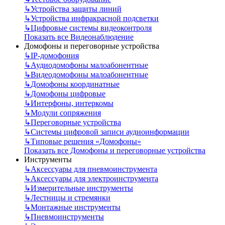
↳
Устройства защиты линий
↳
Устройства инфракрасной подсветки
↳
Цифровые системы видеоконтроля
Показать все Видеонаблюдение
Домофоны и переговорные устройства
↳
IP-домофония
↳
Аудиодомофоны малоабонентные
↳
Видеодомофоны малоабонентные
↳
Домофоны координатные
↳
Домофоны цифровые
↳
Интерфоны, интеркомы
↳
Модули сопряжения
↳
Переговорные устройства
↳
Системы цифровой записи аудиоинформации
↳
Типовые решения «Домофоны»
Показать все Домофоны и переговорные устройства
Инструменты
↳
Аксессуары для пневмоинструмента
↳
Аксессуары для электроинструмента
↳
Измерительные инструменты
↳
Лестницы и стремянки
↳
Монтажные инструменты
↳
Пневмоинструменты