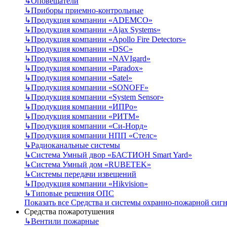
↳
Оповещатели
↳
Приборы приемно-контрольные
↳
Продукция компании «ADEMCO»
↳
Продукция компании «Ajax Systems»
↳
Продукция компании «Apollo Fire Detectors»
↳
Продукция компании «DSC»
↳
Продукция компании «NAVIgard»
↳
Продукция компании «Paradox»
↳
Продукция компании «Satel»
↳
Продукция компании «SONOFF»
↳
Продукция компании «System Sensor»
↳
Продукция компании «ИПРо»
↳
Продукция компании «РИТМ»
↳
Продукция компании «Си-Норд»
↳
Продукция компании НПП «Стелс»
↳
Радиоканальные системы
↳
Система Умный двор «БАСТИОН Smart Yard»
↳
Система Умный дом «RUBETEK»
↳
Системы передачи извещений
↳
Продукция компании «Hikvision»
↳
Типовые решения ОПС
Показать все Средства и системы охранно-пожарной сиг
Средства пожаротушения
↳
Вентили пожарные