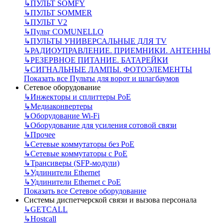
↳
ПУЛЬТ SOMFY
↳
ПУЛЬТ SOMMER
↳
ПУЛЬТ V2
↳
Пульт СOMUNELLO
↳
ПУЛЬТЫ УНИВЕРСАЛЬНЫЕ ДЛЯ TV
↳
РАДИОУПРАВЛЕНИЕ. ПРИЕМНИКИ. АНТЕННЫ
↳
РЕЗЕРВНОЕ ПИТАНИЕ. БАТАРЕЙКИ
↳
СИГНАЛЬНЫЕ ЛАМПЫ. ФОТОЭЛЕМЕНТЫ
Показать все Пульты для ворот и шлагбаумов
Сетевое оборудование
↳
Инжекторы и сплиттеры РоЕ
↳
Медиаконвертеры
↳
Оборудование Wi-Fi
↳
Оборудование для усиления сотовой связи
↳
Прочее
↳
Сетевые коммутаторы без РоЕ
↳
Сетевые коммутаторы с РоЕ
↳
Трансиверы (SFP-модули)
↳
Удлинители Ethernet
↳
Удлинители Ethernet с PoE
Показать все Сетевое оборудование
Системы диспетчерской связи и вызова персонала
↳
GETCALL
↳
Hostcall