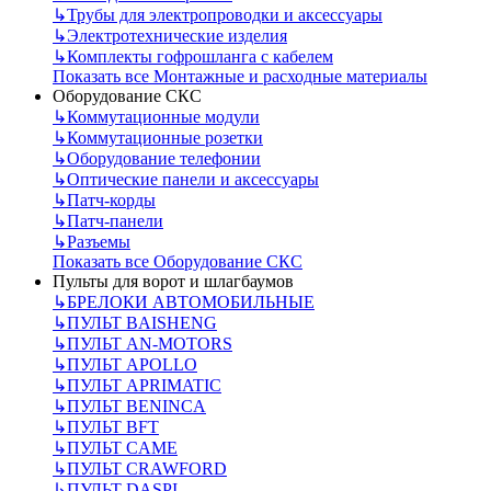
↳
Трубы для электропроводки и аксессуары
↳
Электротехнические изделия
↳
Комплекты гофрошланга с кабелем
Показать все Монтажные и расходные материалы
Оборудование СКС
↳
Коммутационные модули
↳
Коммутационные розетки
↳
Оборудование телефонии
↳
Оптические панели и аксессуары
↳
Патч-корды
↳
Патч-панели
↳
Разъемы
Показать все Оборудование СКС
Пульты для ворот и шлагбаумов
↳
БРЕЛОКИ АВТОМОБИЛЬНЫЕ
↳
ПУЛЬТ BAISHENG
↳
ПУЛЬТ AN-MOTORS
↳
ПУЛЬТ APOLLO
↳
ПУЛЬТ APRIMATIC
↳
ПУЛЬТ BENINCA
↳
ПУЛЬТ BFT
↳
ПУЛЬТ CAME
↳
ПУЛЬТ CRAWFORD
↳
ПУЛЬТ DASPI