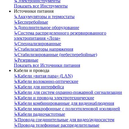
↳
Электроинструменты
Показать все Инструменты
Источники питания
↳
Аккумуляторы и термостаты
↳
Бесперебойные
↳
Дополнительное оборудование
↳
Система распределенного резервированного
электропитания «Лоза»
↳
Специализированные
↳
Стабилизаторы напряжения
↳
Стабилизированные (небесперебойные)
↳
Резервные
Показать все Источники питания
Кабели и провода
↳
Кабели «витая пара» (LAN)
↳
Кабели волоконно-оптические
↳
Кабели для интерфейса
↳
Кабели для систем охранно-пожарной сигнализации
↳
Кабели и провода электротехнические
↳
Кабели комбинированные для видеонаблюдения
↳
Кабели микрофонные с полиэтиленовой изоляцией
↳
Кабели радиочастотные
↳
Провода соединительные для видео/аудиосистем
↳
Провода телефонные распределительные