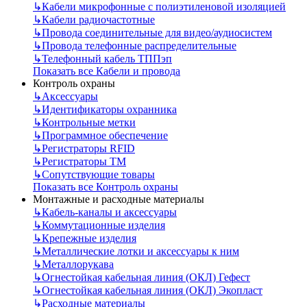
↳
Кабели микрофонные с полиэтиленовой изоляцией
↳
Кабели радиочастотные
↳
Провода соединительные для видео/аудиосистем
↳
Провода телефонные распределительные
↳
Телефонный кабель ТППэп
Показать все Кабели и провода
Контроль охраны
↳
Аксессуары
↳
Идентификаторы охранника
↳
Контрольные метки
↳
Программное обеспечение
↳
Регистраторы RFID
↳
Регистраторы ТМ
↳
Сопутствующие товары
Показать все Контроль охраны
Монтажные и расходные материалы
↳
Кабель-каналы и аксессуары
↳
Коммутационные изделия
↳
Крепежные изделия
↳
Металлические лотки и аксессуары к ним
↳
Металлорукава
↳
Огнестойкая кабельная линия (ОКЛ) Гефест
↳
Огнестойкая кабельная линия (ОКЛ) Экопласт
↳
Расходные материалы