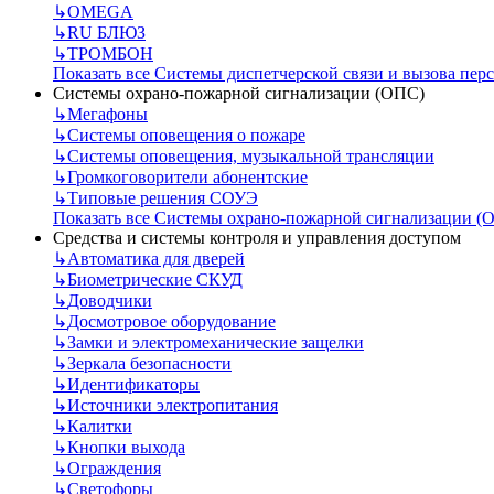
↳
OMEGA
↳
RU БЛЮЗ
↳
ТРОМБОН
Показать все Системы диспетчерской связи и вызова пер
Системы охрано-пожарной сигнализации (ОПС)
↳
Мегафоны
↳
Системы оповещения о пожаре
↳
Системы оповещения, музыкальной трансляции
↳
Громкоговорители абонентские
↳
Типовые решения СОУЭ
Показать все Системы охрано-пожарной сигнализации (
Средства и системы контроля и управления доступом
↳
Автоматика для дверей
↳
Биометрические СКУД
↳
Доводчики
↳
Досмотровое оборудование
↳
Замки и электромеханические защелки
↳
Зеркала безопасности
↳
Идентификаторы
↳
Источники электропитания
↳
Калитки
↳
Кнопки выхода
↳
Ограждения
↳
Светофоры