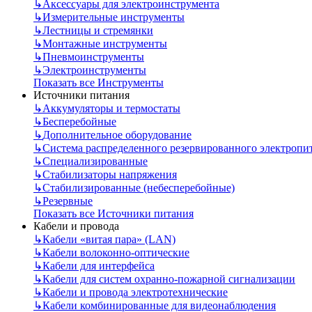
↳
Аксессуары для электроинструмента
↳
Измерительные инструменты
↳
Лестницы и стремянки
↳
Монтажные инструменты
↳
Пневмоинструменты
↳
Электроинструменты
Показать все Инструменты
Источники питания
↳
Аккумуляторы и термостаты
↳
Бесперебойные
↳
Дополнительное оборудование
↳
Система распределенного резервированного электропи
↳
Специализированные
↳
Стабилизаторы напряжения
↳
Стабилизированные (небесперебойные)
↳
Резервные
Показать все Источники питания
Кабели и провода
↳
Кабели «витая пара» (LAN)
↳
Кабели волоконно-оптические
↳
Кабели для интерфейса
↳
Кабели для систем охранно-пожарной сигнализации
↳
Кабели и провода электротехнические
↳
Кабели комбинированные для видеонаблюдения