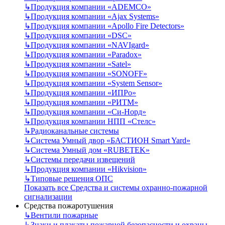
↳
Продукция компании «ADEMCO»
↳
Продукция компании «Ajax Systems»
↳
Продукция компании «Apollo Fire Detectors»
↳
Продукция компании «DSC»
↳
Продукция компании «NAVIgard»
↳
Продукция компании «Paradox»
↳
Продукция компании «Satel»
↳
Продукция компании «SONOFF»
↳
Продукция компании «System Sensor»
↳
Продукция компании «ИПРо»
↳
Продукция компании «РИТМ»
↳
Продукция компании «Си-Норд»
↳
Продукция компании НПП «Стелс»
↳
Радиоканальные системы
↳
Система Умный двор «БАСТИОН Smart Yard»
↳
Система Умный дом «RUBETEK»
↳
Системы передачи извещений
↳
Продукция компании «Hikvision»
↳
Типовые решения ОПС
Показать все Средства и системы охранно-пожарной
сигнализации
Средства пожаротушения
↳
Вентили пожарные
↳
Знаки и плакаты пожарной безопасности и охраны