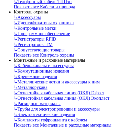
↳
Телефонный кабель ТППэп
Показать все Кабели и провода
Контроль охраны
↳
Аксессуары
↳
Идентификаторы охранника
↳
Контрольные метки
↳
Программное обеспечение
↳
Регистраторы RFID
↳
Регистраторы ТМ
↳
Сопутствующие товары
Показать все Контроль охраны
Монтажные и расходные материалы
↳
Кабель-каналы и аксессуары
↳
Коммутационные изделия
↳
Крепежные изделия
↳
Металлические лотки и аксессуары к ним
↳
Металлорукава
↳
Огнестойкая кабельная линия (ОКЛ) Гефест
↳
Огнестойкая кабельная линия (ОКЛ) Экопласт
↳
Расходные материалы
↳
Трубы для электропроводки и аксессуары
↳
Электротехнические изделия
↳
Комплекты гофрошланга с кабелем
Показать все Монтажные и расходные материалы