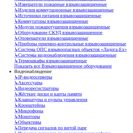
↳
Извещатели пожарные взрывозащищенные
↳
Изделия коммутационные взрывозащищенные
↳
Источники питания взрывозащищенные
↳
Коммутаторы взрывозащищенные
↳
Модули пожаротушения взрывозащищенные
↳
Оборудование СКУД взрывозащищенное
↳
Оповещатели взрывозащищенные
↳
Приборы приемно-контрольные взрывозащищенные
↳
Система ОПС взрывоопасных объектов «Ладога-Ex»
↳
Системы видеонаблюдения взрывозащищенные
↳
Термошкафы взрывозащищенные
Показать все Взрывозащищенное оборудование
Видеонаблюдение
↳
IP-видеосерверы
↳
Аксессуары
↳
Видеорегистраторы
↳
Жёсткие диски и карты памяти
↳
Клавиатуры и пульты управления
↳
Кронштейны
↳
Микрофоны
↳
Мониторы
↳
Объективы
↳
Передача сигналов по витой паре