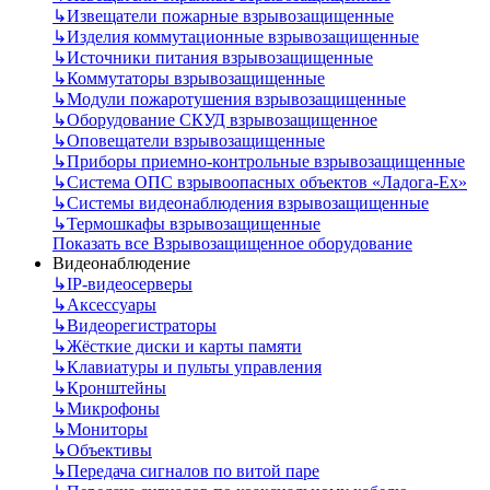
↳
Извещатели пожарные взрывозащищенные
↳
Изделия коммутационные взрывозащищенные
↳
Источники питания взрывозащищенные
↳
Коммутаторы взрывозащищенные
↳
Модули пожаротушения взрывозащищенные
↳
Оборудование СКУД взрывозащищенное
↳
Оповещатели взрывозащищенные
↳
Приборы приемно-контрольные взрывозащищенные
↳
Система ОПС взрывоопасных объектов «Ладога-Ex»
↳
Системы видеонаблюдения взрывозащищенные
↳
Термошкафы взрывозащищенные
Показать все Взрывозащищенное оборудование
Видеонаблюдение
↳
IP-видеосерверы
↳
Аксессуары
↳
Видеорегистраторы
↳
Жёсткие диски и карты памяти
↳
Клавиатуры и пульты управления
↳
Кронштейны
↳
Микрофоны
↳
Мониторы
↳
Объективы
↳
Передача сигналов по витой паре