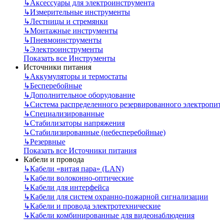
↳
Аксессуары для электроинструмента
↳
Измерительные инструменты
↳
Лестницы и стремянки
↳
Монтажные инструменты
↳
Пневмоинструменты
↳
Электроинструменты
Показать все Инструменты
Источники питания
↳
Аккумуляторы и термостаты
↳
Бесперебойные
↳
Дополнительное оборудование
↳
Система распределенного резервированного электропи
↳
Специализированные
↳
Стабилизаторы напряжения
↳
Стабилизированные (небесперебойные)
↳
Резервные
Показать все Источники питания
Кабели и провода
↳
Кабели «витая пара» (LAN)
↳
Кабели волоконно-оптические
↳
Кабели для интерфейса
↳
Кабели для систем охранно-пожарной сигнализации
↳
Кабели и провода электротехнические
↳
Кабели комбинированные для видеонаблюдения