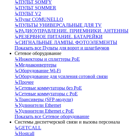
↳
ПУЛЬТ SOMFY
↳
ПУЛЬТ SOMMER
↳
ПУЛЬТ V2
↳
Пульт СOMUNELLO
↳
ПУЛЬТЫ УНИВЕРСАЛЬНЫЕ ДЛЯ TV
↳
РАДИОУПРАВЛЕНИЕ. ПРИЕМНИКИ. АНТЕННЫ
↳
РЕЗЕРВНОЕ ПИТАНИЕ. БАТАРЕЙКИ
↳
СИГНАЛЬНЫЕ ЛАМПЫ. ФОТОЭЛЕМЕНТЫ
Показать все Пульты для ворот и шлагбаумов
Сетевое оборудование
↳
Инжекторы и сплиттеры РоЕ
↳
Медиаконвертеры
↳
Оборудование Wi-Fi
↳
Оборудование для усиления сотовой связи
↳
Прочее
↳
Сетевые коммутаторы без РоЕ
↳
Сетевые коммутаторы с РоЕ
↳
Трансиверы (SFP-модули)
↳
Удлинители Ethernet
↳
Удлинители Ethernet с PoE
Показать все Сетевое оборудование
Системы диспетчерской связи и вызова персонала
↳
GETCALL
↳
Hostcall