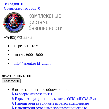
Закладки
0
Сравнение товаров
0
+7(495)773-22-62
Перезвоните мне
пн-пт / 9:00-18:00
info@arient.ru
id_arient
пн-пт / 9:00-18:00
Категории
Взрывозащищенное оборудование
↳
Барьеры искрозащиты
↳
Взрывозащищенный комплекс ОПС «ЯУЗА-Ех»
↳
Извещатели аварийные взрывозащищенные
↳
Извещатели охранные взрывозащищенные