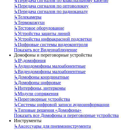
↳
Передача сигналов по коаксиальному кабелю
↳
Передача сигналов по оптоволокну
↳
Передача сигналов по радиоканалу
↳
Телекамеры
↳
Термокожухи
↳
Тестовое оборудование
↳
Устройства защиты линий
↳
Устройства инфракрасной подсветки
↳
Цифровые системы видеоконтроля
Показать все Видеонаблюдение
Домофоны и переговорные устройства
↳
IP-домофония
↳
Аудиодомофоны малоабонентные
↳
Видеодомофоны малоабонентные
↳
Домофоны координатные
↳
Домофоны цифровые
↳
Интерфоны, интеркомы
↳
Модули сопряжения
↳
Переговорные устройства
↳
Системы цифровой записи аудиоинформации
↳
Типовые решения «Домофоны»
Показать все Домофоны и переговорные устройства
Инструменты
↳
Аксессуары для пневмоинструмента