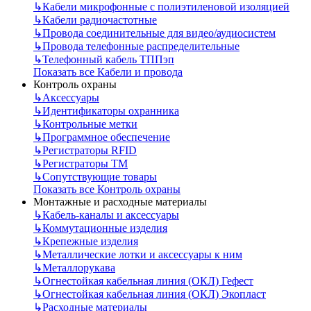
↳
Кабели микрофонные с полиэтиленовой изоляцией
↳
Кабели радиочастотные
↳
Провода соединительные для видео/аудиосистем
↳
Провода телефонные распределительные
↳
Телефонный кабель ТППэп
Показать все Кабели и провода
Контроль охраны
↳
Аксессуары
↳
Идентификаторы охранника
↳
Контрольные метки
↳
Программное обеспечение
↳
Регистраторы RFID
↳
Регистраторы ТМ
↳
Сопутствующие товары
Показать все Контроль охраны
Монтажные и расходные материалы
↳
Кабель-каналы и аксессуары
↳
Коммутационные изделия
↳
Крепежные изделия
↳
Металлические лотки и аксессуары к ним
↳
Металлорукава
↳
Огнестойкая кабельная линия (ОКЛ) Гефест
↳
Огнестойкая кабельная линия (ОКЛ) Экопласт
↳
Расходные материалы