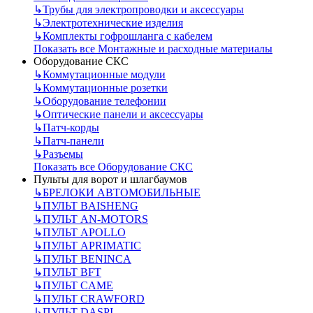
↳
Трубы для электропроводки и аксессуары
↳
Электротехнические изделия
↳
Комплекты гофрошланга с кабелем
Показать все Монтажные и расходные материалы
Оборудование СКС
↳
Коммутационные модули
↳
Коммутационные розетки
↳
Оборудование телефонии
↳
Оптические панели и аксессуары
↳
Патч-корды
↳
Патч-панели
↳
Разъемы
Показать все Оборудование СКС
Пульты для ворот и шлагбаумов
↳
БРЕЛОКИ АВТОМОБИЛЬНЫЕ
↳
ПУЛЬТ BAISHENG
↳
ПУЛЬТ AN-MOTORS
↳
ПУЛЬТ APOLLO
↳
ПУЛЬТ APRIMATIC
↳
ПУЛЬТ BENINCA
↳
ПУЛЬТ BFT
↳
ПУЛЬТ CAME
↳
ПУЛЬТ CRAWFORD
↳
ПУЛЬТ DASPI