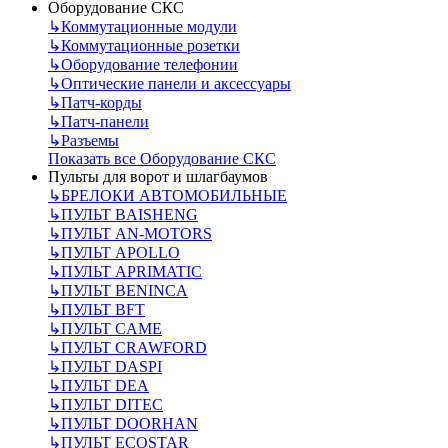
Оборудование СКС
↳
Коммутационные модули
↳
Коммутационные розетки
↳
Оборудование телефонии
↳
Оптические панели и аксессуары
↳
Патч-корды
↳
Патч-панели
↳
Разъемы
Показать все Оборудование СКС
Пульты для ворот и шлагбаумов
↳
БРЕЛОКИ АВТОМОБИЛЬНЫЕ
↳
ПУЛЬТ BAISHENG
↳
ПУЛЬТ AN-MOTORS
↳
ПУЛЬТ APOLLO
↳
ПУЛЬТ APRIMATIC
↳
ПУЛЬТ BENINCA
↳
ПУЛЬТ BFT
↳
ПУЛЬТ CAME
↳
ПУЛЬТ CRAWFORD
↳
ПУЛЬТ DASPI
↳
ПУЛЬТ DEA
↳
ПУЛЬТ DITEC
↳
ПУЛЬТ DOORHAN
↳
ПУЛЬТ ECOSTAR