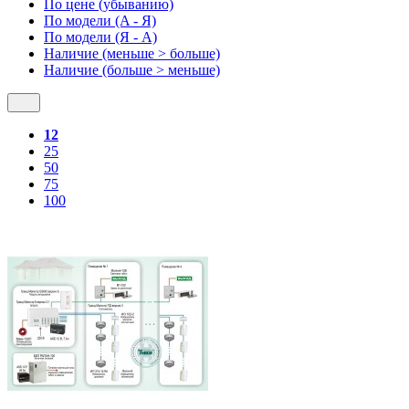
По цене (убыванию)
По модели (A - Я)
По модели (Я - A)
Наличие (меньше > больше)
Наличие (больше > меньше)
12
25
50
75
100