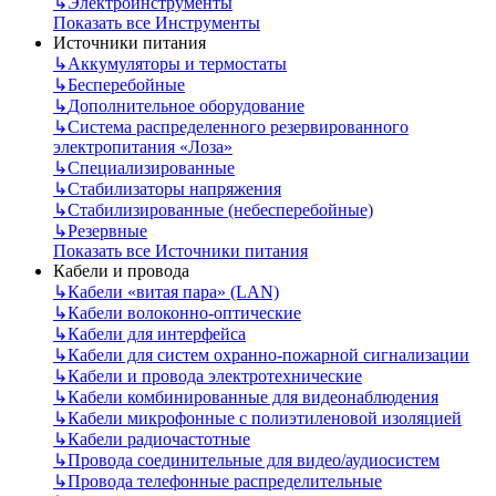
↳
Электроинструменты
Показать все Инструменты
Источники питания
↳
Аккумуляторы и термостаты
↳
Бесперебойные
↳
Дополнительное оборудование
↳
Система распределенного резервированного
электропитания «Лоза»
↳
Специализированные
↳
Стабилизаторы напряжения
↳
Стабилизированные (небесперебойные)
↳
Резервные
Показать все Источники питания
Кабели и провода
↳
Кабели «витая пара» (LAN)
↳
Кабели волоконно-оптические
↳
Кабели для интерфейса
↳
Кабели для систем охранно-пожарной сигнализации
↳
Кабели и провода электротехнические
↳
Кабели комбинированные для видеонаблюдения
↳
Кабели микрофонные с полиэтиленовой изоляцией
↳
Кабели радиочастотные
↳
Провода соединительные для видео/аудиосистем
↳
Провода телефонные распределительные