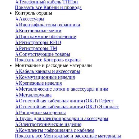
↳
Телефонный кабель ТППэп
Показать все Кабели и провода
Контроль охраны
↳
Аксессуары
↳
Идентификаторы охранника
↳
Контрольные метки
↳
Программное обеспечение
↳
Регистраторы RFID
↳
Регистраторы ТМ
↳
Сопутствующие товары
Показать все Контроль охраны
Монтажные и расходные материалы
↳
Кабель-каналы и аксессуары
↳
Коммутационные изделия
↳
Крепежные изделия
↳
Металлические лотки и аксессуары к ним
↳
Металлорукава
↳
Огнестойкая кабельная линия (ОКЛ) Гефест
↳
Огнестойкая кабельная линия (ОКЛ) Экопласт
↳
Расходные материалы
↳
Трубы для электропроводки и аксессуары
↳
Электротехнические изделия
↳
Комплекты гофрошланга с кабелем
Показать все Монтажные и расходные материалы