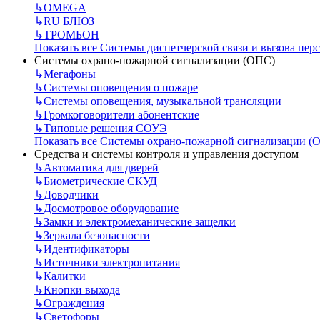
↳
OMEGA
↳
RU БЛЮЗ
↳
ТРОМБОН
Показать все Системы диспетчерской связи и вызова пер
Системы охрано-пожарной сигнализации (ОПС)
↳
Мегафоны
↳
Системы оповещения о пожаре
↳
Системы оповещения, музыкальной трансляции
↳
Громкоговорители абонентские
↳
Типовые решения СОУЭ
Показать все Системы охрано-пожарной сигнализации (
Средства и системы контроля и управления доступом
↳
Автоматика для дверей
↳
Биометрические СКУД
↳
Доводчики
↳
Досмотровое оборудование
↳
Замки и электромеханические защелки
↳
Зеркала безопасности
↳
Идентификаторы
↳
Источники электропитания
↳
Калитки
↳
Кнопки выхода
↳
Ограждения
↳
Светофоры