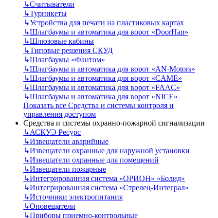
↳
Считыватели
↳
Турникеты
↳
Устройства для печати на пластиковых картах
↳
Шлагбаумы и автоматика для ворот «DoorHan»
↳
Шлюзовые кабины
↳
Типовые решения СКУД
↳
Шлагбаумы «Фантом»
↳
Шлагбаумы и автоматика для ворот «AN-Motors»
↳
Шлагбаумы и автоматика для ворот «CAME»
↳
Шлагбаумы и автоматика для ворот «FAAC»
↳
Шлагбаумы и автоматика для ворот «NICE»
Показать все Средства и системы контроля и
управления доступом
Средства и системы охранно-пожарной сигнализации
↳
АСКУЭ Ресурс
↳
Извещатели аварийные
↳
Извещатели охранные для наружной установки
↳
Извещатели охранные для помещений
↳
Извещатели пожарные
↳
Интегрированная система «ОРИОН» «Болид»
↳
Интегрированная система «Стрелец-Интеграл»
↳
Источники электропитания
↳
Оповещатели
↳
Приборы приемно-контрольные