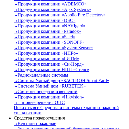
↳
Продукция компании «ADEMCO»
↳
Продукция компании «Ajax Systems»
↳
Продукция компании «Apollo Fire Detectors»
↳
Продукция компании «DSC»
↳
Продукция компании «NAVIgard»
↳
Продукция компании «Paradox»
↳
Продукция компании «Satel»
↳
Продукция компании «SONOFF»
↳
Продукция компании «System Sensor»
↳
Продукция компании «ИПРо»
↳
Продукция компании «РИТМ»
↳
Продукция компании «Си-Норд»
↳
Продукция компании НПП «Стелс»
↳
Радиоканальные системы
↳
Система Умный двор «БАСТИОН Smart Yard»
↳
Система Умный дом «RUBETEK»
↳
Системы передачи извещений
↳
Продукция компании «Hikvision»
↳
Типовые решения ОПС
Показать все Средства и системы охранно-пожарной
сигнализации
Средства пожаротушения
↳
Вентили пожарные
↳
Знаки и плакаты пожарной безопасности и охраны