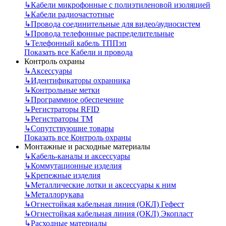
↳
Кабели микрофонные с полиэтиленовой изоляцией
↳
Кабели радиочастотные
↳
Провода соединительные для видео/аудиосистем
↳
Провода телефонные распределительные
↳
Телефонный кабель ТППэп
Показать все Кабели и провода
Контроль охраны
↳
Аксессуары
↳
Идентификаторы охранника
↳
Контрольные метки
↳
Программное обеспечение
↳
Регистраторы RFID
↳
Регистраторы ТМ
↳
Сопутствующие товары
Показать все Контроль охраны
Монтажные и расходные материалы
↳
Кабель-каналы и аксессуары
↳
Коммутационные изделия
↳
Крепежные изделия
↳
Металлические лотки и аксессуары к ним
↳
Металлорукава
↳
Огнестойкая кабельная линия (ОКЛ) Гефест
↳
Огнестойкая кабельная линия (ОКЛ) Экопласт
↳
Расходные материалы