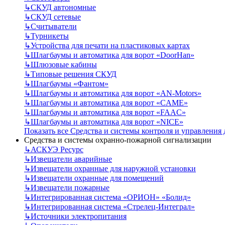
↳
СКУД автономные
↳
СКУД сетевые
↳
Считыватели
↳
Турникеты
↳
Устройства для печати на пластиковых картах
↳
Шлагбаумы и автоматика для ворот «DoorHan»
↳
Шлюзовые кабины
↳
Типовые решения СКУД
↳
Шлагбаумы «Фантом»
↳
Шлагбаумы и автоматика для ворот «AN-Motors»
↳
Шлагбаумы и автоматика для ворот «CAME»
↳
Шлагбаумы и автоматика для ворот «FAAC»
↳
Шлагбаумы и автоматика для ворот «NICE»
Показать все Средства и системы контроля и управления
Средства и системы охранно-пожарной сигнализации
↳
АСКУЭ Ресурс
↳
Извещатели аварийные
↳
Извещатели охранные для наружной установки
↳
Извещатели охранные для помещений
↳
Извещатели пожарные
↳
Интегрированная система «ОРИОН» «Болид»
↳
Интегрированная система «Стрелец-Интеграл»
↳
Источники электропитания