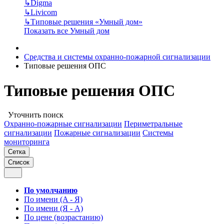
↳
Digma
↳
Livicom
↳
Типовые решения «Умный дом»
Показать все Умный дом
Средства и системы охранно-пожарной сигнализации
Типовые решения ОПС
Типовые решения ОПС
Уточнить поиск
Охранно-пожарные сигнализации
Периметральные
сигнализации
Пожарные сигнализации
Системы
мониторинга
Сетка
Список
По умолчанию
По имени (A - Я)
По имени (Я - A)
По цене (возрастанию)