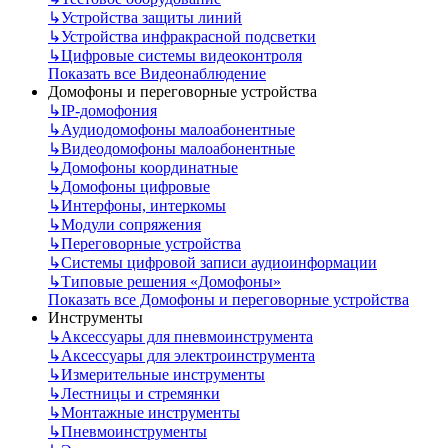
↳
Устройства защиты линий
↳
Устройства инфракрасной подсветки
↳
Цифровые системы видеоконтроля
Показать все Видеонаблюдение
Домофоны и переговорные устройства
↳
IP-домофония
↳
Аудиодомофоны малоабонентные
↳
Видеодомофоны малоабонентные
↳
Домофоны координатные
↳
Домофоны цифровые
↳
Интерфоны, интеркомы
↳
Модули сопряжения
↳
Переговорные устройства
↳
Системы цифровой записи аудиоинформации
↳
Типовые решения «Домофоны»
Показать все Домофоны и переговорные устройства
Инструменты
↳
Аксессуары для пневмоинструмента
↳
Аксессуары для электроинструмента
↳
Измерительные инструменты
↳
Лестницы и стремянки
↳
Монтажные инструменты
↳
Пневмоинструменты