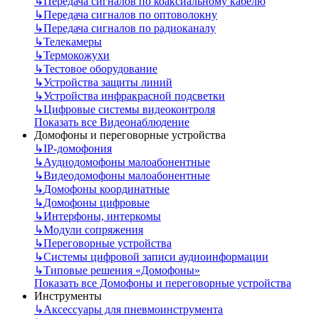
↳
Передача сигналов по коаксиальному кабелю
↳
Передача сигналов по оптоволокну
↳
Передача сигналов по радиоканалу
↳
Телекамеры
↳
Термокожухи
↳
Тестовое оборудование
↳
Устройства защиты линий
↳
Устройства инфракрасной подсветки
↳
Цифровые системы видеоконтроля
Показать все Видеонаблюдение
Домофоны и переговорные устройства
↳
IP-домофония
↳
Аудиодомофоны малоабонентные
↳
Видеодомофоны малоабонентные
↳
Домофоны координатные
↳
Домофоны цифровые
↳
Интерфоны, интеркомы
↳
Модули сопряжения
↳
Переговорные устройства
↳
Системы цифровой записи аудиоинформации
↳
Типовые решения «Домофоны»
Показать все Домофоны и переговорные устройства
Инструменты
↳
Аксессуары для пневмоинструмента