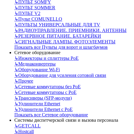
↳
ПУЛЬТ SOMFY
↳
ПУЛЬТ SOMMER
↳
ПУЛЬТ V2
↳
Пульт СOMUNELLO
↳
ПУЛЬТЫ УНИВЕРСАЛЬНЫЕ ДЛЯ TV
↳
РАДИОУПРАВЛЕНИЕ. ПРИЕМНИКИ. АНТЕННЫ
↳
РЕЗЕРВНОЕ ПИТАНИЕ. БАТАРЕЙКИ
↳
СИГНАЛЬНЫЕ ЛАМПЫ. ФОТОЭЛЕМЕНТЫ
Показать все Пульты для ворот и шлагбаумов
Сетевое оборудование
↳
Инжекторы и сплиттеры РоЕ
↳
Медиаконвертеры
↳
Оборудование Wi-Fi
↳
Оборудование для усиления сотовой связи
↳
Прочее
↳
Сетевые коммутаторы без РоЕ
↳
Сетевые коммутаторы с РоЕ
↳
Трансиверы (SFP-модули)
↳
Удлинители Ethernet
↳
Удлинители Ethernet с PoE
Показать все Сетевое оборудование
Системы диспетчерской связи и вызова персонала
↳
GETCALL
↳
Hostcall