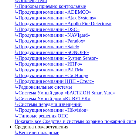
↳
Оповещатели
↳
Приборы приемно-контрольные
↳
Продукция компании «ADEMCO»
↳
Продукция компании «Ajax Systems»
↳
Продукция компании «Apollo Fire Detectors»
↳
Продукция компании «DSC»
↳
Продукция компании «NAVIgard»
↳
Продукция компании «Paradox»
↳
Продукция компании «Satel»
↳
Продукция компании «SONOFF»
↳
Продукция компании «System Sensor»
↳
Продукция компании «ИПРо»
↳
Продукция компании «РИТМ»
↳
Продукция компании «Си-Норд»
↳
Продукция компании НПП «Стелс»
↳
Радиоканальные системы
↳
Система Умный двор «БАСТИОН Smart Yard»
↳
Система Умный дом «RUBETEK»
↳
Системы передачи извещений
↳
Продукция компании «Hikvision»
↳
Типовые решения ОПС
Показать все Средства и системы охранно-пожарной сиг
Средства пожаротушения
↳
Вентили пожарные