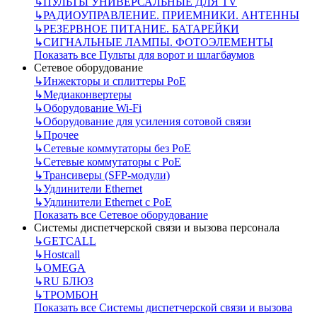
↳
ПУЛЬТЫ УНИВЕРСАЛЬНЫЕ ДЛЯ TV
↳
РАДИОУПРАВЛЕНИЕ. ПРИЕМНИКИ. АНТЕННЫ
↳
РЕЗЕРВНОЕ ПИТАНИЕ. БАТАРЕЙКИ
↳
СИГНАЛЬНЫЕ ЛАМПЫ. ФОТОЭЛЕМЕНТЫ
Показать все Пульты для ворот и шлагбаумов
Сетевое оборудование
↳
Инжекторы и сплиттеры РоЕ
↳
Медиаконвертеры
↳
Оборудование Wi-Fi
↳
Оборудование для усиления сотовой связи
↳
Прочее
↳
Сетевые коммутаторы без РоЕ
↳
Сетевые коммутаторы с РоЕ
↳
Трансиверы (SFP-модули)
↳
Удлинители Ethernet
↳
Удлинители Ethernet с PoE
Показать все Сетевое оборудование
Системы диспетчерской связи и вызова персонала
↳
GETCALL
↳
Hostcall
↳
OMEGA
↳
RU БЛЮЗ
↳
ТРОМБОН
Показать все Системы диспетчерской связи и вызова