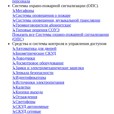
персонала
Системы охрано-пожарной сигнализации (ОПС)
↳
Мегафоны
↳
Системы оповещения о пожаре
↳
Системы оповещения, музыкальной трансляции
↳
Громкоговорители абонентские
↳
Типовые решения СОУЭ
Показать все Системы охрано-пожарной сигнализации
(ОПС)
Средства и системы контроля и управления доступом
↳
Автоматика для дверей
↳
Биометрические СКУД
↳
Доводчики
↳
Досмотровое оборудование
↳
Замки и электромеханические защелки
↳
Зеркала безопасности
↳
Идентификаторы
↳
Источники электропитания
↳
Калитки
↳
Кнопки выхода
↳
Ограждения
↳
Светофоры
↳
СКУД автономные
↳
СКУД сетевые