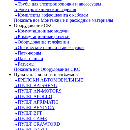
↳
Трубы для электропроводки и аксессуары
↳
Электротехнические изделия
↳
Комплекты гофрошланга с кабелем
Показать все Монтажные и расходные материалы
Оборудование СКС
↳
Коммутационные модули
↳
Коммутационные розетки
↳
Оборудование телефонии
↳
Оптические панели и аксессуары
↳
Патч-корды
↳
Патч-панели
↳
Разъемы
Показать все Оборудование СКС
Пульты для ворот и шлагбаумов
↳
БРЕЛОКИ АВТОМОБИЛЬНЫЕ
↳
ПУЛЬТ BAISHENG
↳
ПУЛЬТ AN-MOTORS
↳
ПУЛЬТ APOLLO
↳
ПУЛЬТ APRIMATIC
↳
ПУЛЬТ BENINCA
↳
ПУЛЬТ BFT
↳
ПУЛЬТ CAME
↳
ПУЛЬТ CRAWFORD
↳
ПУЛЬТ DASPI