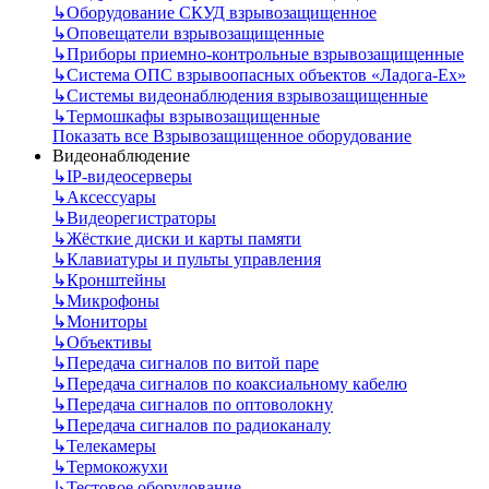
↳
Оборудование СКУД взрывозащищенное
↳
Оповещатели взрывозащищенные
↳
Приборы приемно-контрольные взрывозащищенные
↳
Система ОПС взрывоопасных объектов «Ладога-Ex»
↳
Системы видеонаблюдения взрывозащищенные
↳
Термошкафы взрывозащищенные
Показать все Взрывозащищенное оборудование
Видеонаблюдение
↳
IP-видеосерверы
↳
Аксессуары
↳
Видеорегистраторы
↳
Жёсткие диски и карты памяти
↳
Клавиатуры и пульты управления
↳
Кронштейны
↳
Микрофоны
↳
Мониторы
↳
Объективы
↳
Передача сигналов по витой паре
↳
Передача сигналов по коаксиальному кабелю
↳
Передача сигналов по оптоволокну
↳
Передача сигналов по радиоканалу
↳
Телекамеры
↳
Термокожухи
↳
Тестовое оборудование