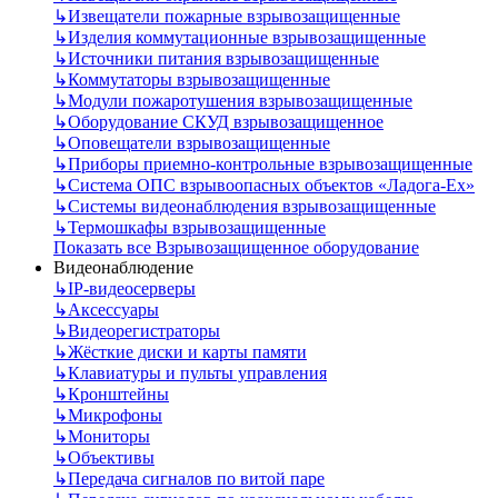
↳
Извещатели пожарные взрывозащищенные
↳
Изделия коммутационные взрывозащищенные
↳
Источники питания взрывозащищенные
↳
Коммутаторы взрывозащищенные
↳
Модули пожаротушения взрывозащищенные
↳
Оборудование СКУД взрывозащищенное
↳
Оповещатели взрывозащищенные
↳
Приборы приемно-контрольные взрывозащищенные
↳
Система ОПС взрывоопасных объектов «Ладога-Ex»
↳
Системы видеонаблюдения взрывозащищенные
↳
Термошкафы взрывозащищенные
Показать все Взрывозащищенное оборудование
Видеонаблюдение
↳
IP-видеосерверы
↳
Аксессуары
↳
Видеорегистраторы
↳
Жёсткие диски и карты памяти
↳
Клавиатуры и пульты управления
↳
Кронштейны
↳
Микрофоны
↳
Мониторы
↳
Объективы
↳
Передача сигналов по витой паре