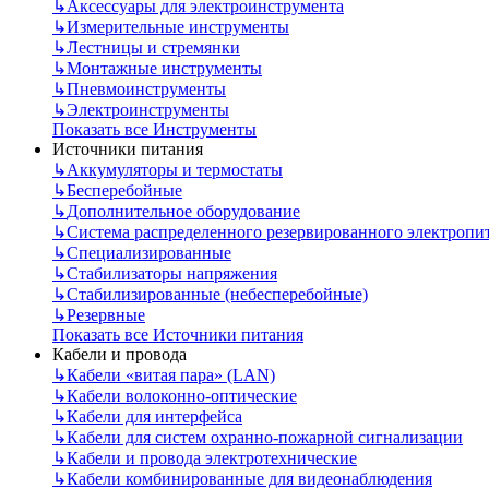
↳
Аксессуары для электроинструмента
↳
Измерительные инструменты
↳
Лестницы и стремянки
↳
Монтажные инструменты
↳
Пневмоинструменты
↳
Электроинструменты
Показать все Инструменты
Источники питания
↳
Аккумуляторы и термостаты
↳
Бесперебойные
↳
Дополнительное оборудование
↳
Система распределенного резервированного электропи
↳
Специализированные
↳
Стабилизаторы напряжения
↳
Стабилизированные (небесперебойные)
↳
Резервные
Показать все Источники питания
Кабели и провода
↳
Кабели «витая пара» (LAN)
↳
Кабели волоконно-оптические
↳
Кабели для интерфейса
↳
Кабели для систем охранно-пожарной сигнализации
↳
Кабели и провода электротехнические
↳
Кабели комбинированные для видеонаблюдения