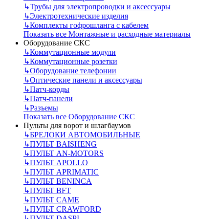
↳
Трубы для электропроводки и аксессуары
↳
Электротехнические изделия
↳
Комплекты гофрошланга с кабелем
Показать все Монтажные и расходные материалы
Оборудование СКС
↳
Коммутационные модули
↳
Коммутационные розетки
↳
Оборудование телефонии
↳
Оптические панели и аксессуары
↳
Патч-корды
↳
Патч-панели
↳
Разъемы
Показать все Оборудование СКС
Пульты для ворот и шлагбаумов
↳
БРЕЛОКИ АВТОМОБИЛЬНЫЕ
↳
ПУЛЬТ BAISHENG
↳
ПУЛЬТ AN-MOTORS
↳
ПУЛЬТ APOLLO
↳
ПУЛЬТ APRIMATIC
↳
ПУЛЬТ BENINCA
↳
ПУЛЬТ BFT
↳
ПУЛЬТ CAME
↳
ПУЛЬТ CRAWFORD
↳
ПУЛЬТ DASPI