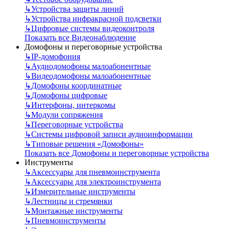
↳
Устройства защиты линий
↳
Устройства инфракрасной подсветки
↳
Цифровые системы видеоконтроля
Показать все Видеонаблюдение
Домофоны и переговорные устройства
↳
IP-домофония
↳
Аудиодомофоны малоабонентные
↳
Видеодомофоны малоабонентные
↳
Домофоны координатные
↳
Домофоны цифровые
↳
Интерфоны, интеркомы
↳
Модули сопряжения
↳
Переговорные устройства
↳
Системы цифровой записи аудиоинформации
↳
Типовые решения «Домофоны»
Показать все Домофоны и переговорные устройства
Инструменты
↳
Аксессуары для пневмоинструмента
↳
Аксессуары для электроинструмента
↳
Измерительные инструменты
↳
Лестницы и стремянки
↳
Монтажные инструменты
↳
Пневмоинструменты