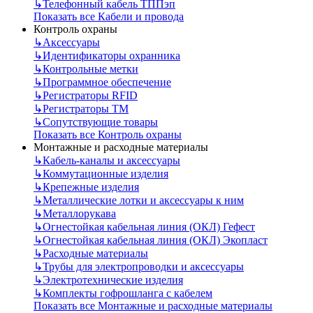
↳
Телефонный кабель ТППэп
Показать все Кабели и провода
Контроль охраны
↳
Аксессуары
↳
Идентификаторы охранника
↳
Контрольные метки
↳
Программное обеспечение
↳
Регистраторы RFID
↳
Регистраторы ТМ
↳
Сопутствующие товары
Показать все Контроль охраны
Монтажные и расходные материалы
↳
Кабель-каналы и аксессуары
↳
Коммутационные изделия
↳
Крепежные изделия
↳
Металлические лотки и аксессуары к ним
↳
Металлорукава
↳
Огнестойкая кабельная линия (ОКЛ) Гефест
↳
Огнестойкая кабельная линия (ОКЛ) Экопласт
↳
Расходные материалы
↳
Трубы для электропроводки и аксессуары
↳
Электротехнические изделия
↳
Комплекты гофрошланга с кабелем
Показать все Монтажные и расходные материалы