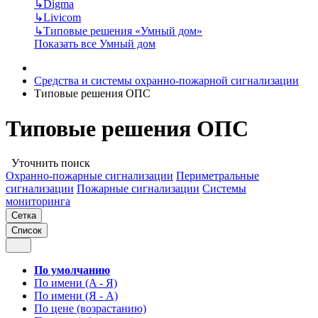
↳
Digma
↳
Livicom
↳
Типовые решения «Умный дом»
Показать все Умный дом
Средства и системы охранно-пожарной сигнализации
Типовые решения ОПС
Типовые решения ОПС
Уточнить поиск
Охранно-пожарные сигнализации
Периметральные
сигнализации
Пожарные сигнализации
Системы
мониторинга
Сетка
Список
По умолчанию
По имени (A - Я)
По имени (Я - A)
По цене (возрастанию)