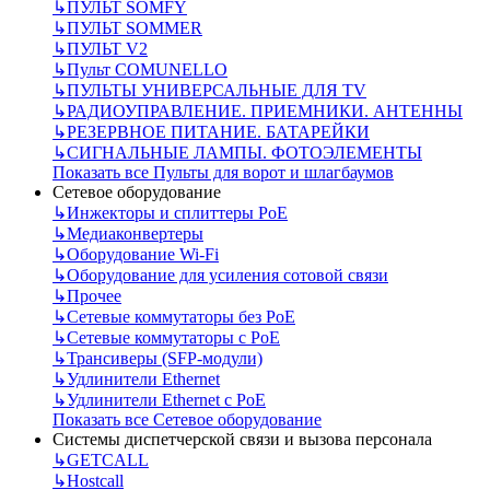
↳
ПУЛЬТ SOMFY
↳
ПУЛЬТ SOMMER
↳
ПУЛЬТ V2
↳
Пульт СOMUNELLO
↳
ПУЛЬТЫ УНИВЕРСАЛЬНЫЕ ДЛЯ TV
↳
РАДИОУПРАВЛЕНИЕ. ПРИЕМНИКИ. АНТЕННЫ
↳
РЕЗЕРВНОЕ ПИТАНИЕ. БАТАРЕЙКИ
↳
СИГНАЛЬНЫЕ ЛАМПЫ. ФОТОЭЛЕМЕНТЫ
Показать все Пульты для ворот и шлагбаумов
Сетевое оборудование
↳
Инжекторы и сплиттеры РоЕ
↳
Медиаконвертеры
↳
Оборудование Wi-Fi
↳
Оборудование для усиления сотовой связи
↳
Прочее
↳
Сетевые коммутаторы без РоЕ
↳
Сетевые коммутаторы с РоЕ
↳
Трансиверы (SFP-модули)
↳
Удлинители Ethernet
↳
Удлинители Ethernet с PoE
Показать все Сетевое оборудование
Системы диспетчерской связи и вызова персонала
↳
GETCALL
↳
Hostcall