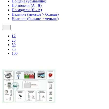
По цене (убыванию)
По модели (A - Я)
По модели (Я - A)
Наличие (меньше > больше)
Наличие (больше > меньше)
12
25
50
75
100