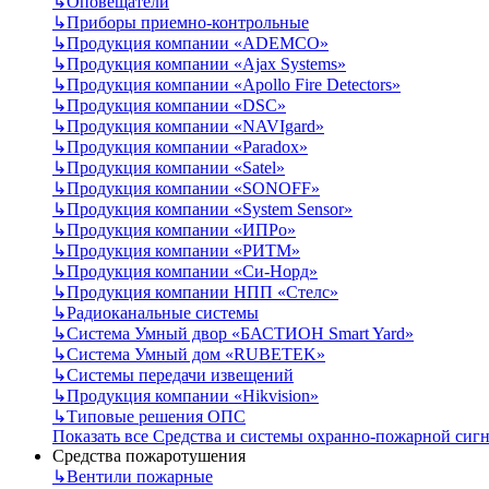
↳
Оповещатели
↳
Приборы приемно-контрольные
↳
Продукция компании «ADEMCO»
↳
Продукция компании «Ajax Systems»
↳
Продукция компании «Apollo Fire Detectors»
↳
Продукция компании «DSC»
↳
Продукция компании «NAVIgard»
↳
Продукция компании «Paradox»
↳
Продукция компании «Satel»
↳
Продукция компании «SONOFF»
↳
Продукция компании «System Sensor»
↳
Продукция компании «ИПРо»
↳
Продукция компании «РИТМ»
↳
Продукция компании «Си-Норд»
↳
Продукция компании НПП «Стелс»
↳
Радиоканальные системы
↳
Система Умный двор «БАСТИОН Smart Yard»
↳
Система Умный дом «RUBETEK»
↳
Системы передачи извещений
↳
Продукция компании «Hikvision»
↳
Типовые решения ОПС
Показать все Средства и системы охранно-пожарной сиг
Средства пожаротушения
↳
Вентили пожарные