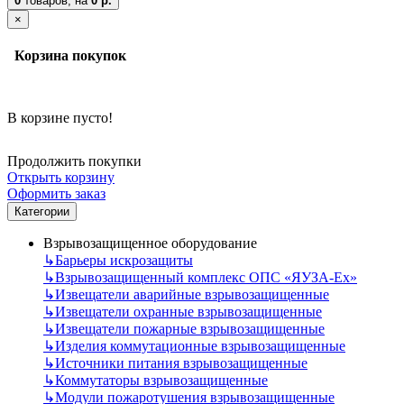
0
товаров,
на
0 р.
×
Корзина покупок
В корзине пусто!
Продолжить покупки
Открыть корзину
Оформить заказ
Категории
Взрывозащищенное оборудование
↳
Барьеры искрозащиты
↳
Взрывозащищенный комплекс ОПС «ЯУЗА-Ех»
↳
Извещатели аварийные взрывозащищенные
↳
Извещатели охранные взрывозащищенные
↳
Извещатели пожарные взрывозащищенные
↳
Изделия коммутационные взрывозащищенные
↳
Источники питания взрывозащищенные
↳
Коммутаторы взрывозащищенные
↳
Модули пожаротушения взрывозащищенные