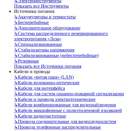
↳
Электроинструменты
Показать все Инструменты
Источники питания
↳
Аккумуляторы и термостаты
↳
Бесперебойные
↳
Дополнительное оборудование
↳
Система распределенного резервированного
электропитания «Лоза»
↳
Специализированные
↳
Стабилизаторы напряжения
↳
Стабилизированные (небесперебойные)
↳
Резервные
Показать все Источники питания
Кабели и провода
↳
Кабели «витая пара» (LAN)
↳
Кабели волоконно-оптические
↳
Кабели для интерфейса
↳
Кабели для систем охранно-пожарной сигнализации
↳
Кабели и провода электротехнические
↳
Кабели комбинированные для видеонаблюдения
↳
Кабели микрофонные с полиэтиленовой изоляцией
↳
Кабели радиочастотные
↳
Провода соединительные для видео/аудиосистем
↳
Провода телефонные распределительные