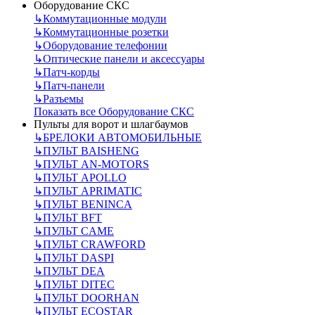
Оборудование СКС
↳
Коммутационные модули
↳
Коммутационные розетки
↳
Оборудование телефонии
↳
Оптические панели и аксессуары
↳
Патч-корды
↳
Патч-панели
↳
Разъемы
Показать все Оборудование СКС
Пульты для ворот и шлагбаумов
↳
БРЕЛОКИ АВТОМОБИЛЬНЫЕ
↳
ПУЛЬТ BAISHENG
↳
ПУЛЬТ AN-MOTORS
↳
ПУЛЬТ APOLLO
↳
ПУЛЬТ APRIMATIC
↳
ПУЛЬТ BENINCA
↳
ПУЛЬТ BFT
↳
ПУЛЬТ CAME
↳
ПУЛЬТ CRAWFORD
↳
ПУЛЬТ DASPI
↳
ПУЛЬТ DEA
↳
ПУЛЬТ DITEC
↳
ПУЛЬТ DOORHAN
↳
ПУЛЬТ ECOSTAR