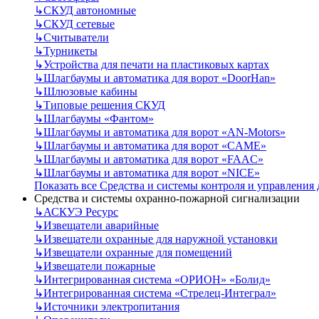
↳
СКУД автономные
↳
СКУД сетевые
↳
Считыватели
↳
Турникеты
↳
Устройства для печати на пластиковых картах
↳
Шлагбаумы и автоматика для ворот «DoorHan»
↳
Шлюзовые кабины
↳
Типовые решения СКУД
↳
Шлагбаумы «Фантом»
↳
Шлагбаумы и автоматика для ворот «AN-Motors»
↳
Шлагбаумы и автоматика для ворот «CAME»
↳
Шлагбаумы и автоматика для ворот «FAAC»
↳
Шлагбаумы и автоматика для ворот «NICE»
Показать все Средства и системы контроля и управления
Средства и системы охранно-пожарной сигнализации
↳
АСКУЭ Ресурс
↳
Извещатели аварийные
↳
Извещатели охранные для наружной установки
↳
Извещатели охранные для помещений
↳
Извещатели пожарные
↳
Интегрированная система «ОРИОН» «Болид»
↳
Интегрированная система «Стрелец-Интеграл»
↳
Источники электропитания