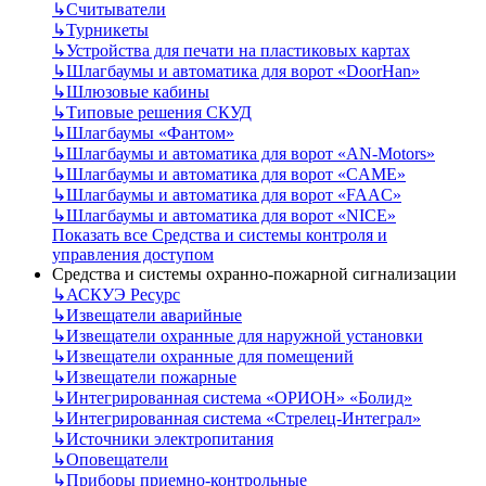
↳
Считыватели
↳
Турникеты
↳
Устройства для печати на пластиковых картах
↳
Шлагбаумы и автоматика для ворот «DoorHan»
↳
Шлюзовые кабины
↳
Типовые решения СКУД
↳
Шлагбаумы «Фантом»
↳
Шлагбаумы и автоматика для ворот «AN-Motors»
↳
Шлагбаумы и автоматика для ворот «CAME»
↳
Шлагбаумы и автоматика для ворот «FAAC»
↳
Шлагбаумы и автоматика для ворот «NICE»
Показать все Средства и системы контроля и
управления доступом
Средства и системы охранно-пожарной сигнализации
↳
АСКУЭ Ресурс
↳
Извещатели аварийные
↳
Извещатели охранные для наружной установки
↳
Извещатели охранные для помещений
↳
Извещатели пожарные
↳
Интегрированная система «ОРИОН» «Болид»
↳
Интегрированная система «Стрелец-Интеграл»
↳
Источники электропитания
↳
Оповещатели
↳
Приборы приемно-контрольные