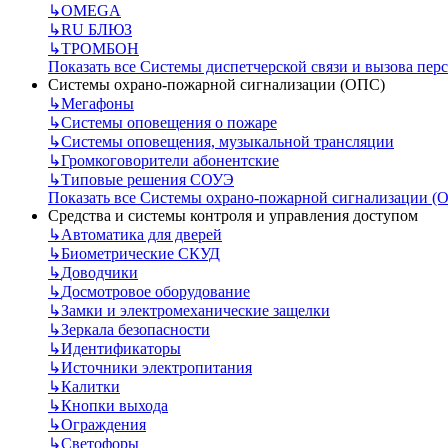
↳
OMEGA
↳
RU БЛЮЗ
↳
ТРОМБОН
Показать все Системы диспетчерской связи и вызова пер
Системы охрано-пожарной сигнализации (ОПС)
↳
Мегафоны
↳
Системы оповещения о пожаре
↳
Системы оповещения, музыкальной трансляции
↳
Громкоговорители абонентские
↳
Типовые решения СОУЭ
Показать все Системы охрано-пожарной сигнализации (
Средства и системы контроля и управления доступом
↳
Автоматика для дверей
↳
Биометрические СКУД
↳
Доводчики
↳
Досмотровое оборудование
↳
Замки и электромеханические защелки
↳
Зеркала безопасности
↳
Идентификаторы
↳
Источники электропитания
↳
Калитки
↳
Кнопки выхода
↳
Ограждения
↳
Светофоры