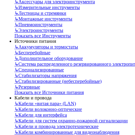
↳
Аксессуары для электроинструмента
↳
Измерительные инструменты
↳
Лестницы и стремянки
↳
Монтажные инструменты
↳
Пневмоинструменты
↳
Электроинструменты
Показать все Инструменты
Источники питания
↳
Аккумуляторы и термостаты
↳
Бесперебойные
↳
Дополнительное оборудование
↳
Система распределенного резервированного электропи
↳
Специализированные
↳
Стабилизаторы напряжения
↳
Стабилизированные (небесперебойные)
↳
Резервные
Показать все Источники питания
Кабели и провода
↳
Кабели «витая пара» (LAN)
↳
Кабели волоконно-оптические
↳
Кабели для интерфейса
↳
Кабели для систем охранно-пожарной сигнализации
↳
Кабели и провода электротехнические
↳
Кабели комбинированные для видеонаблюдения