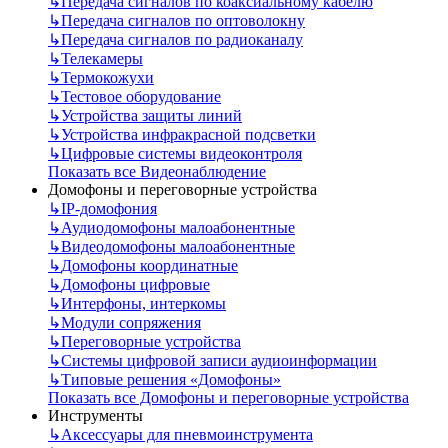
↳
Передача сигналов по коаксиальному кабелю
↳
Передача сигналов по оптоволокну
↳
Передача сигналов по радиоканалу
↳
Телекамеры
↳
Термокожухи
↳
Тестовое оборудование
↳
Устройства защиты линий
↳
Устройства инфракрасной подсветки
↳
Цифровые системы видеоконтроля
Показать все Видеонаблюдение
Домофоны и переговорные устройства
↳
IP-домофония
↳
Аудиодомофоны малоабонентные
↳
Видеодомофоны малоабонентные
↳
Домофоны координатные
↳
Домофоны цифровые
↳
Интерфоны, интеркомы
↳
Модули сопряжения
↳
Переговорные устройства
↳
Системы цифровой записи аудиоинформации
↳
Типовые решения «Домофоны»
Показать все Домофоны и переговорные устройства
Инструменты
↳
Аксессуары для пневмоинструмента