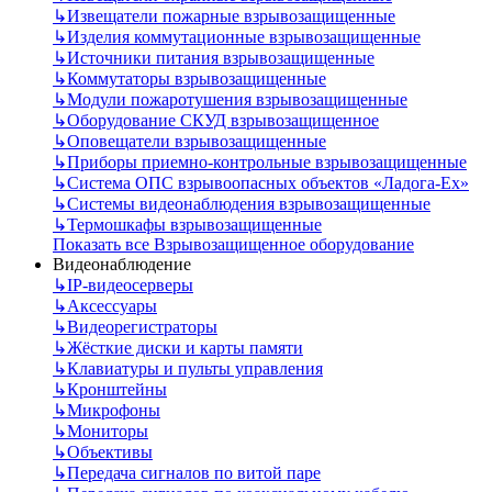
↳
Извещатели пожарные взрывозащищенные
↳
Изделия коммутационные взрывозащищенные
↳
Источники питания взрывозащищенные
↳
Коммутаторы взрывозащищенные
↳
Модули пожаротушения взрывозащищенные
↳
Оборудование СКУД взрывозащищенное
↳
Оповещатели взрывозащищенные
↳
Приборы приемно-контрольные взрывозащищенные
↳
Система ОПС взрывоопасных объектов «Ладога-Ex»
↳
Системы видеонаблюдения взрывозащищенные
↳
Термошкафы взрывозащищенные
Показать все Взрывозащищенное оборудование
Видеонаблюдение
↳
IP-видеосерверы
↳
Аксессуары
↳
Видеорегистраторы
↳
Жёсткие диски и карты памяти
↳
Клавиатуры и пульты управления
↳
Кронштейны
↳
Микрофоны
↳
Мониторы
↳
Объективы
↳
Передача сигналов по витой паре