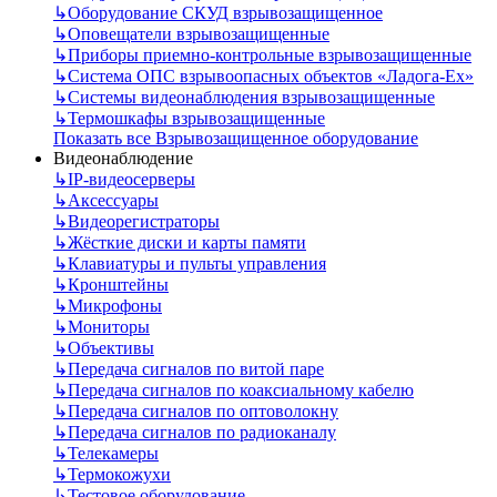
↳
Оборудование СКУД взрывозащищенное
↳
Оповещатели взрывозащищенные
↳
Приборы приемно-контрольные взрывозащищенные
↳
Система ОПС взрывоопасных объектов «Ладога-Ex»
↳
Системы видеонаблюдения взрывозащищенные
↳
Термошкафы взрывозащищенные
Показать все Взрывозащищенное оборудование
Видеонаблюдение
↳
IP-видеосерверы
↳
Аксессуары
↳
Видеорегистраторы
↳
Жёсткие диски и карты памяти
↳
Клавиатуры и пульты управления
↳
Кронштейны
↳
Микрофоны
↳
Мониторы
↳
Объективы
↳
Передача сигналов по витой паре
↳
Передача сигналов по коаксиальному кабелю
↳
Передача сигналов по оптоволокну
↳
Передача сигналов по радиоканалу
↳
Телекамеры
↳
Термокожухи
↳
Тестовое оборудование