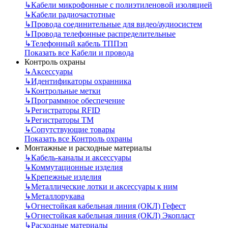
↳
Кабели микрофонные с полиэтиленовой изоляцией
↳
Кабели радиочастотные
↳
Провода соединительные для видео/аудиосистем
↳
Провода телефонные распределительные
↳
Телефонный кабель ТППэп
Показать все Кабели и провода
Контроль охраны
↳
Аксессуары
↳
Идентификаторы охранника
↳
Контрольные метки
↳
Программное обеспечение
↳
Регистраторы RFID
↳
Регистраторы ТМ
↳
Сопутствующие товары
Показать все Контроль охраны
Монтажные и расходные материалы
↳
Кабель-каналы и аксессуары
↳
Коммутационные изделия
↳
Крепежные изделия
↳
Металлические лотки и аксессуары к ним
↳
Металлорукава
↳
Огнестойкая кабельная линия (ОКЛ) Гефест
↳
Огнестойкая кабельная линия (ОКЛ) Экопласт
↳
Расходные материалы