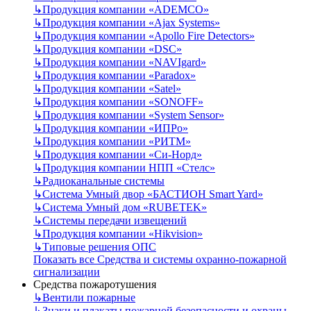
↳
Продукция компании «ADEMCO»
↳
Продукция компании «Ajax Systems»
↳
Продукция компании «Apollo Fire Detectors»
↳
Продукция компании «DSC»
↳
Продукция компании «NAVIgard»
↳
Продукция компании «Paradox»
↳
Продукция компании «Satel»
↳
Продукция компании «SONOFF»
↳
Продукция компании «System Sensor»
↳
Продукция компании «ИПРо»
↳
Продукция компании «РИТМ»
↳
Продукция компании «Си-Норд»
↳
Продукция компании НПП «Стелс»
↳
Радиоканальные системы
↳
Система Умный двор «БАСТИОН Smart Yard»
↳
Система Умный дом «RUBETEK»
↳
Системы передачи извещений
↳
Продукция компании «Hikvision»
↳
Типовые решения ОПС
Показать все Средства и системы охранно-пожарной
сигнализации
Средства пожаротушения
↳
Вентили пожарные
↳
Знаки и плакаты пожарной безопасности и охраны