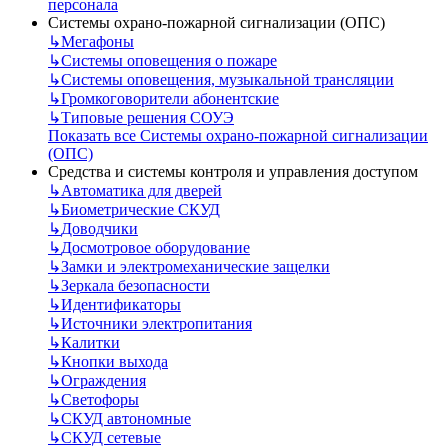
персонала
Системы охрано-пожарной сигнализации (ОПС)
↳
Мегафоны
↳
Системы оповещения о пожаре
↳
Системы оповещения, музыкальной трансляции
↳
Громкоговорители абонентские
↳
Типовые решения СОУЭ
Показать все Системы охрано-пожарной сигнализации
(ОПС)
Средства и системы контроля и управления доступом
↳
Автоматика для дверей
↳
Биометрические СКУД
↳
Доводчики
↳
Досмотровое оборудование
↳
Замки и электромеханические защелки
↳
Зеркала безопасности
↳
Идентификаторы
↳
Источники электропитания
↳
Калитки
↳
Кнопки выхода
↳
Ограждения
↳
Светофоры
↳
СКУД автономные
↳
СКУД сетевые