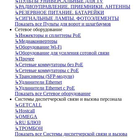
↳
ПУЛЬТЫ УНИВЕРСАЛЬНЫЕ ДЛЯ TV
↳
РАДИОУПРАВЛЕНИЕ. ПРИЕМНИКИ. АНТЕННЫ
↳
РЕЗЕРВНОЕ ПИТАНИЕ. БАТАРЕЙКИ
↳
СИГНАЛЬНЫЕ ЛАМПЫ. ФОТОЭЛЕМЕНТЫ
Показать все Пульты для ворот и шлагбаумов
Сетевое оборудование
↳
Инжекторы и сплиттеры РоЕ
↳
Медиаконвертеры
↳
Оборудование Wi-Fi
↳
Оборудование для усиления сотовой связи
↳
Прочее
↳
Сетевые коммутаторы без РоЕ
↳
Сетевые коммутаторы с РоЕ
↳
Трансиверы (SFP-модули)
↳
Удлинители Ethernet
↳
Удлинители Ethernet с PoE
Показать все Сетевое оборудование
Системы диспетчерской связи и вызова персонала
↳
GETCALL
↳
Hostcall
↳
OMEGA
↳
RU БЛЮЗ
↳
ТРОМБОН
Показать все Системы диспетчерской связи и вызова