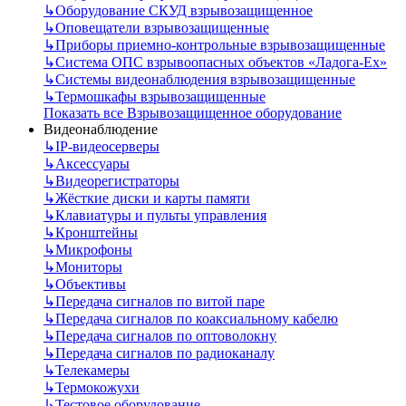
↳
Оборудование СКУД взрывозащищенное
↳
Оповещатели взрывозащищенные
↳
Приборы приемно-контрольные взрывозащищенные
↳
Система ОПС взрывоопасных объектов «Ладога-Ex»
↳
Системы видеонаблюдения взрывозащищенные
↳
Термошкафы взрывозащищенные
Показать все Взрывозащищенное оборудование
Видеонаблюдение
↳
IP-видеосерверы
↳
Аксессуары
↳
Видеорегистраторы
↳
Жёсткие диски и карты памяти
↳
Клавиатуры и пульты управления
↳
Кронштейны
↳
Микрофоны
↳
Мониторы
↳
Объективы
↳
Передача сигналов по витой паре
↳
Передача сигналов по коаксиальному кабелю
↳
Передача сигналов по оптоволокну
↳
Передача сигналов по радиоканалу
↳
Телекамеры
↳
Термокожухи
↳
Тестовое оборудование