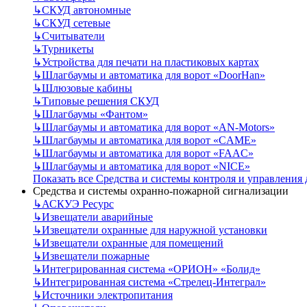
↳
СКУД автономные
↳
СКУД сетевые
↳
Считыватели
↳
Турникеты
↳
Устройства для печати на пластиковых картах
↳
Шлагбаумы и автоматика для ворот «DoorHan»
↳
Шлюзовые кабины
↳
Типовые решения СКУД
↳
Шлагбаумы «Фантом»
↳
Шлагбаумы и автоматика для ворот «AN-Motors»
↳
Шлагбаумы и автоматика для ворот «CAME»
↳
Шлагбаумы и автоматика для ворот «FAAC»
↳
Шлагбаумы и автоматика для ворот «NICE»
Показать все Средства и системы контроля и управления
Средства и системы охранно-пожарной сигнализации
↳
АСКУЭ Ресурс
↳
Извещатели аварийные
↳
Извещатели охранные для наружной установки
↳
Извещатели охранные для помещений
↳
Извещатели пожарные
↳
Интегрированная система «ОРИОН» «Болид»
↳
Интегрированная система «Стрелец-Интеграл»
↳
Источники электропитания