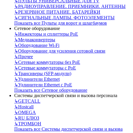
↳
ПУЛЬТЫ УНИВЕРСАЛЬНЫЕ ДЛЯ TV
↳
РАДИОУПРАВЛЕНИЕ. ПРИЕМНИКИ. АНТЕННЫ
↳
РЕЗЕРВНОЕ ПИТАНИЕ. БАТАРЕЙКИ
↳
СИГНАЛЬНЫЕ ЛАМПЫ. ФОТОЭЛЕМЕНТЫ
Показать все Пульты для ворот и шлагбаумов
Сетевое оборудование
↳
Инжекторы и сплиттеры РоЕ
↳
Медиаконвертеры
↳
Оборудование Wi-Fi
↳
Оборудование для усиления сотовой связи
↳
Прочее
↳
Сетевые коммутаторы без РоЕ
↳
Сетевые коммутаторы с РоЕ
↳
Трансиверы (SFP-модули)
↳
Удлинители Ethernet
↳
Удлинители Ethernet с PoE
Показать все Сетевое оборудование
Системы диспетчерской связи и вызова персонала
↳
GETCALL
↳
Hostcall
↳
OMEGA
↳
RU БЛЮЗ
↳
ТРОМБОН
Показать все Системы диспетчерской связи и вызова