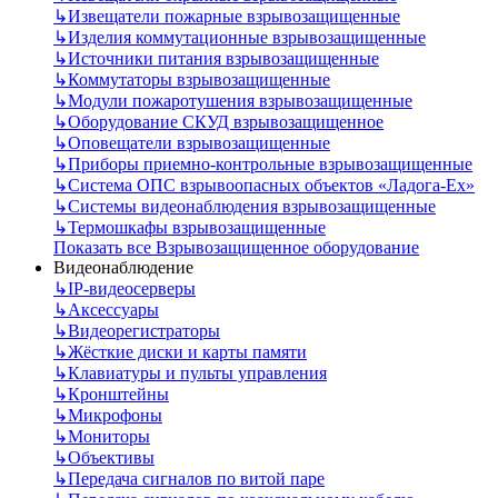
↳
Извещатели пожарные взрывозащищенные
↳
Изделия коммутационные взрывозащищенные
↳
Источники питания взрывозащищенные
↳
Коммутаторы взрывозащищенные
↳
Модули пожаротушения взрывозащищенные
↳
Оборудование СКУД взрывозащищенное
↳
Оповещатели взрывозащищенные
↳
Приборы приемно-контрольные взрывозащищенные
↳
Система ОПС взрывоопасных объектов «Ладога-Ex»
↳
Системы видеонаблюдения взрывозащищенные
↳
Термошкафы взрывозащищенные
Показать все Взрывозащищенное оборудование
Видеонаблюдение
↳
IP-видеосерверы
↳
Аксессуары
↳
Видеорегистраторы
↳
Жёсткие диски и карты памяти
↳
Клавиатуры и пульты управления
↳
Кронштейны
↳
Микрофоны
↳
Мониторы
↳
Объективы
↳
Передача сигналов по витой паре