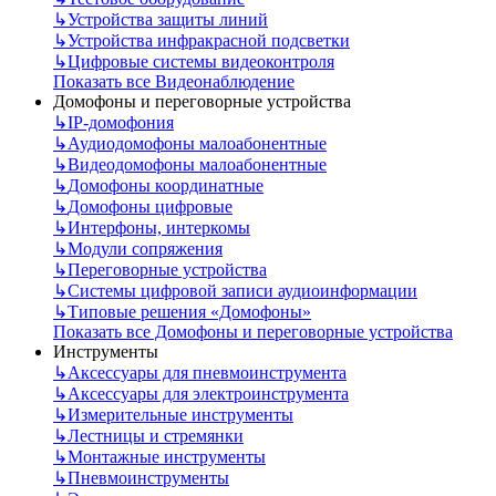
↳
Устройства защиты линий
↳
Устройства инфракрасной подсветки
↳
Цифровые системы видеоконтроля
Показать все Видеонаблюдение
Домофоны и переговорные устройства
↳
IP-домофония
↳
Аудиодомофоны малоабонентные
↳
Видеодомофоны малоабонентные
↳
Домофоны координатные
↳
Домофоны цифровые
↳
Интерфоны, интеркомы
↳
Модули сопряжения
↳
Переговорные устройства
↳
Системы цифровой записи аудиоинформации
↳
Типовые решения «Домофоны»
Показать все Домофоны и переговорные устройства
Инструменты
↳
Аксессуары для пневмоинструмента
↳
Аксессуары для электроинструмента
↳
Измерительные инструменты
↳
Лестницы и стремянки
↳
Монтажные инструменты
↳
Пневмоинструменты