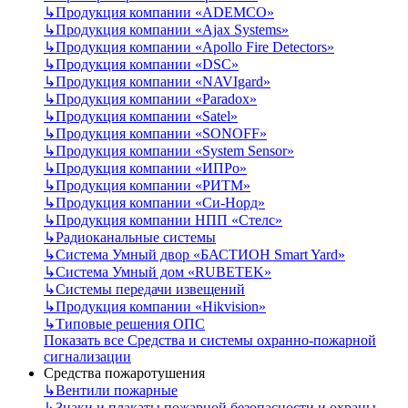
↳
Продукция компании «ADEMCO»
↳
Продукция компании «Ajax Systems»
↳
Продукция компании «Apollo Fire Detectors»
↳
Продукция компании «DSC»
↳
Продукция компании «NAVIgard»
↳
Продукция компании «Paradox»
↳
Продукция компании «Satel»
↳
Продукция компании «SONOFF»
↳
Продукция компании «System Sensor»
↳
Продукция компании «ИПРо»
↳
Продукция компании «РИТМ»
↳
Продукция компании «Си-Норд»
↳
Продукция компании НПП «Стелс»
↳
Радиоканальные системы
↳
Система Умный двор «БАСТИОН Smart Yard»
↳
Система Умный дом «RUBETEK»
↳
Системы передачи извещений
↳
Продукция компании «Hikvision»
↳
Типовые решения ОПС
Показать все Средства и системы охранно-пожарной
сигнализации
Средства пожаротушения
↳
Вентили пожарные
↳
Знаки и плакаты пожарной безопасности и охраны