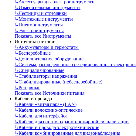
↳
Аксессуары для электроинструмента
↳
Измерительные инструменты
↳
Лестницы и стремянки
↳
Монтажные инструменты
↳
Пневмоинструменты
↳
Электроинструменты
Показать все Инструменты
Источники питания
↳
Аккумуляторы и термостаты
↳
Бесперебойные
↳
Дополнительное оборудование
↳
Система распределенного резервированного электропи
↳
Специализированные
↳
Стабилизаторы напряжения
↳
Стабилизированные (небесперебойные)
↳
Резервные
Показать все Источники питания
Кабели и провода
↳
Кабели «витая пара» (LAN)
↳
Кабели волоконно-оптические
↳
Кабели для интерфейса
↳
Кабели для систем охранно-пожарной сигнализации
↳
Кабели и провода электротехнические
↳
Кабели комбинированные для видеонаблюдения