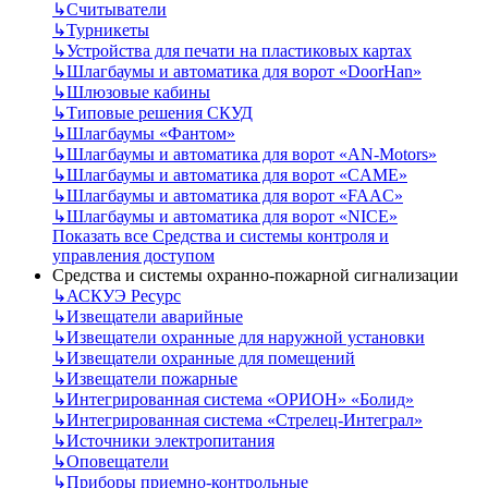
↳
Считыватели
↳
Турникеты
↳
Устройства для печати на пластиковых картах
↳
Шлагбаумы и автоматика для ворот «DoorHan»
↳
Шлюзовые кабины
↳
Типовые решения СКУД
↳
Шлагбаумы «Фантом»
↳
Шлагбаумы и автоматика для ворот «AN-Motors»
↳
Шлагбаумы и автоматика для ворот «CAME»
↳
Шлагбаумы и автоматика для ворот «FAAC»
↳
Шлагбаумы и автоматика для ворот «NICE»
Показать все Средства и системы контроля и
управления доступом
Средства и системы охранно-пожарной сигнализации
↳
АСКУЭ Ресурс
↳
Извещатели аварийные
↳
Извещатели охранные для наружной установки
↳
Извещатели охранные для помещений
↳
Извещатели пожарные
↳
Интегрированная система «ОРИОН» «Болид»
↳
Интегрированная система «Стрелец-Интеграл»
↳
Источники электропитания
↳
Оповещатели
↳
Приборы приемно-контрольные