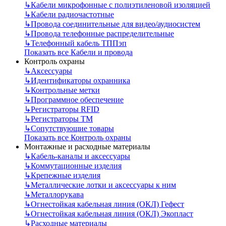
↳
Кабели микрофонные с полиэтиленовой изоляцией
↳
Кабели радиочастотные
↳
Провода соединительные для видео/аудиосистем
↳
Провода телефонные распределительные
↳
Телефонный кабель ТППэп
Показать все Кабели и провода
Контроль охраны
↳
Аксессуары
↳
Идентификаторы охранника
↳
Контрольные метки
↳
Программное обеспечение
↳
Регистраторы RFID
↳
Регистраторы ТМ
↳
Сопутствующие товары
Показать все Контроль охраны
Монтажные и расходные материалы
↳
Кабель-каналы и аксессуары
↳
Коммутационные изделия
↳
Крепежные изделия
↳
Металлические лотки и аксессуары к ним
↳
Металлорукава
↳
Огнестойкая кабельная линия (ОКЛ) Гефест
↳
Огнестойкая кабельная линия (ОКЛ) Экопласт
↳
Расходные материалы