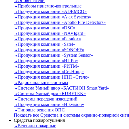
↳
Оповещатели
↳
Приборы приемно-контрольные
↳
Продукция компании «ADEMCO»
↳
Продукция компании «Ajax Systems»
↳
Продукция компании «Apollo Fire Detectors»
↳
Продукция компании «DSC»
↳
Продукция компании «NAVIgard»
↳
Продукция компании «Paradox»
↳
Продукция компании «Satel»
↳
Продукция компании «SONOFF»
↳
Продукция компании «System Sensor»
↳
Продукция компании «ИПРо»
↳
Продукция компании «РИТМ»
↳
Продукция компании «Си-Норд»
↳
Продукция компании НПП «Стелс»
↳
Радиоканальные системы
↳
Система Умный двор «БАСТИОН Smart Yard»
↳
Система Умный дом «RUBETEK»
↳
Системы передачи извещений
↳
Продукция компании «Hikvision»
↳
Типовые решения ОПС
Показать все Средства и системы охранно-пожарной сиг
Средства пожаротушения
↳
Вентили пожарные