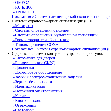
↳
OMEGA
↳
RU БЛЮЗ
↳
ТРОМБОН
Показать все Системы диспетчерской связи и вызова пер
Системы охрано-пожарной сигнализации (ОПС)
↳
Мегафоны
↳
Системы оповещения о пожаре
↳
Системы оповещения, музыкальной трансляции
↳
Громкоговорители абонентские
↳
Типовые решения СОУЭ
Показать все Системы охрано-пожарной сигнализации (
Средства и системы контроля и управления доступом
↳
Автоматика для дверей
↳
Биометрические СКУД
↳
Доводчики
↳
Досмотровое оборудование
↳
Замки и электромеханические защелки
↳
Зеркала безопасности
↳
Идентификаторы
↳
Источники электропитания
↳
Калитки
↳
Кнопки выхода
↳
Ограждения
↳
Светофоры