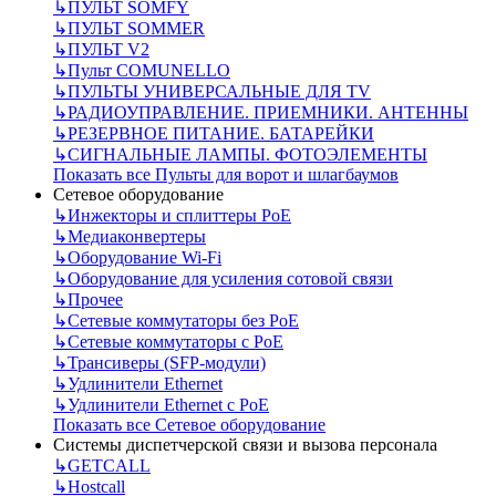
↳
ПУЛЬТ SOMFY
↳
ПУЛЬТ SOMMER
↳
ПУЛЬТ V2
↳
Пульт СOMUNELLO
↳
ПУЛЬТЫ УНИВЕРСАЛЬНЫЕ ДЛЯ TV
↳
РАДИОУПРАВЛЕНИЕ. ПРИЕМНИКИ. АНТЕННЫ
↳
РЕЗЕРВНОЕ ПИТАНИЕ. БАТАРЕЙКИ
↳
СИГНАЛЬНЫЕ ЛАМПЫ. ФОТОЭЛЕМЕНТЫ
Показать все Пульты для ворот и шлагбаумов
Сетевое оборудование
↳
Инжекторы и сплиттеры РоЕ
↳
Медиаконвертеры
↳
Оборудование Wi-Fi
↳
Оборудование для усиления сотовой связи
↳
Прочее
↳
Сетевые коммутаторы без РоЕ
↳
Сетевые коммутаторы с РоЕ
↳
Трансиверы (SFP-модули)
↳
Удлинители Ethernet
↳
Удлинители Ethernet с PoE
Показать все Сетевое оборудование
Системы диспетчерской связи и вызова персонала
↳
GETCALL
↳
Hostcall