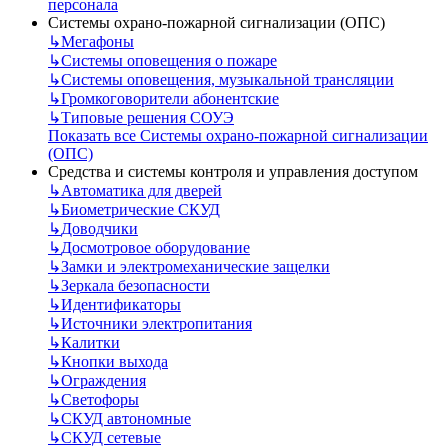
персонала
Системы охрано-пожарной сигнализации (ОПС)
↳
Мегафоны
↳
Системы оповещения о пожаре
↳
Системы оповещения, музыкальной трансляции
↳
Громкоговорители абонентские
↳
Типовые решения СОУЭ
Показать все Системы охрано-пожарной сигнализации
(ОПС)
Средства и системы контроля и управления доступом
↳
Автоматика для дверей
↳
Биометрические СКУД
↳
Доводчики
↳
Досмотровое оборудование
↳
Замки и электромеханические защелки
↳
Зеркала безопасности
↳
Идентификаторы
↳
Источники электропитания
↳
Калитки
↳
Кнопки выхода
↳
Ограждения
↳
Светофоры
↳
СКУД автономные
↳
СКУД сетевые