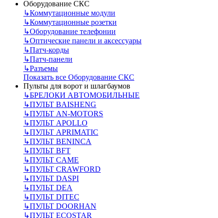
Оборудование СКС
↳
Коммутационные модули
↳
Коммутационные розетки
↳
Оборудование телефонии
↳
Оптические панели и аксессуары
↳
Патч-корды
↳
Патч-панели
↳
Разъемы
Показать все Оборудование СКС
Пульты для ворот и шлагбаумов
↳
БРЕЛОКИ АВТОМОБИЛЬНЫЕ
↳
ПУЛЬТ BAISHENG
↳
ПУЛЬТ AN-MOTORS
↳
ПУЛЬТ APOLLO
↳
ПУЛЬТ APRIMATIC
↳
ПУЛЬТ BENINCA
↳
ПУЛЬТ BFT
↳
ПУЛЬТ CAME
↳
ПУЛЬТ CRAWFORD
↳
ПУЛЬТ DASPI
↳
ПУЛЬТ DEA
↳
ПУЛЬТ DITEC
↳
ПУЛЬТ DOORHAN
↳
ПУЛЬТ ECOSTAR