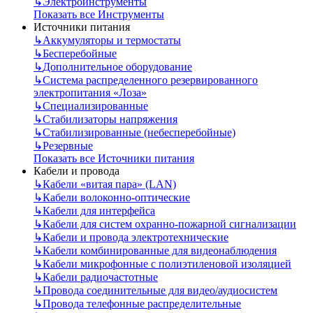
↳
Электроинструменты
Показать все Инструменты
Источники питания
↳
Аккумуляторы и термостаты
↳
Бесперебойные
↳
Дополнительное оборудование
↳
Система распределенного резервированного
электропитания «Лоза»
↳
Специализированные
↳
Стабилизаторы напряжения
↳
Стабилизированные (небесперебойные)
↳
Резервные
Показать все Источники питания
Кабели и провода
↳
Кабели «витая пара» (LAN)
↳
Кабели волоконно-оптические
↳
Кабели для интерфейса
↳
Кабели для систем охранно-пожарной сигнализации
↳
Кабели и провода электротехнические
↳
Кабели комбинированные для видеонаблюдения
↳
Кабели микрофонные с полиэтиленовой изоляцией
↳
Кабели радиочастотные
↳
Провода соединительные для видео/аудиосистем
↳
Провода телефонные распределительные