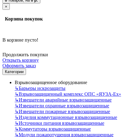
0
товаров,
на
0 р.
×
Корзина покупок
В корзине пусто!
Продолжить покупки
Открыть корзину
Оформить заказ
Категории
Взрывозащищенное оборудование
↳
Барьеры искрозащиты
↳
Взрывозащищенный комплекс ОПС «ЯУЗА-Ех»
↳
Извещатели аварийные взрывозащищенные
↳
Извещатели охранные взрывозащищенные
↳
Извещатели пожарные взрывозащищенные
↳
Изделия коммутационные взрывозащищенные
↳
Источники питания взрывозащищенные
↳
Коммутаторы взрывозащищенные
↳
Модули пожаротушения взрывозащищенные