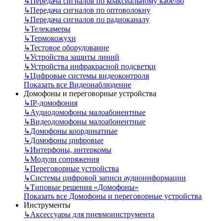
↳
Передача сигналов по коаксиальному кабелю
↳
Передача сигналов по оптоволокну
↳
Передача сигналов по радиоканалу
↳
Телекамеры
↳
Термокожухи
↳
Тестовое оборудование
↳
Устройства защиты линий
↳
Устройства инфракрасной подсветки
↳
Цифровые системы видеоконтроля
Показать все Видеонаблюдение
Домофоны и переговорные устройства
↳
IP-домофония
↳
Аудиодомофоны малоабонентные
↳
Видеодомофоны малоабонентные
↳
Домофоны координатные
↳
Домофоны цифровые
↳
Интерфоны, интеркомы
↳
Модули сопряжения
↳
Переговорные устройства
↳
Системы цифровой записи аудиоинформации
↳
Типовые решения «Домофоны»
Показать все Домофоны и переговорные устройства
Инструменты
↳
Аксессуары для пневмоинструмента