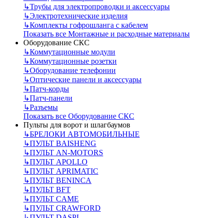
↳
Трубы для электропроводки и аксессуары
↳
Электротехнические изделия
↳
Комплекты гофрошланга с кабелем
Показать все Монтажные и расходные материалы
Оборудование СКС
↳
Коммутационные модули
↳
Коммутационные розетки
↳
Оборудование телефонии
↳
Оптические панели и аксессуары
↳
Патч-корды
↳
Патч-панели
↳
Разъемы
Показать все Оборудование СКС
Пульты для ворот и шлагбаумов
↳
БРЕЛОКИ АВТОМОБИЛЬНЫЕ
↳
ПУЛЬТ BAISHENG
↳
ПУЛЬТ AN-MOTORS
↳
ПУЛЬТ APOLLO
↳
ПУЛЬТ APRIMATIC
↳
ПУЛЬТ BENINCA
↳
ПУЛЬТ BFT
↳
ПУЛЬТ CAME
↳
ПУЛЬТ CRAWFORD
↳
ПУЛЬТ DASPI