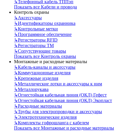
↳
Телефонный кабель ТППэп
Показать все Кабели и провода
Контроль охраны
↳
Аксессуары
↳
Идентификаторы охранника
↳
Контрольные метки
↳
Программное обеспечение
↳
Регистраторы RFID
↳
Регистраторы ТМ
↳
Сопутствующие товары
Показать все Контроль охраны
Монтажные и расходные материалы
↳
Кабель-каналы и аксессуары
↳
Коммутационные изделия
↳
Крепежные изделия
↳
Металлические лотки и аксессуары к ним
↳
Металлорукава
↳
Огнестойкая кабельная линия (ОКЛ) Гефест
↳
Огнестойкая кабельная линия (ОКЛ) Экопласт
↳
Расходные материалы
↳
Трубы для электропроводки и аксессуары
↳
Электротехнические изделия
↳
Комплекты гофрошланга с кабелем
Показать все Монтажные и расходные материалы