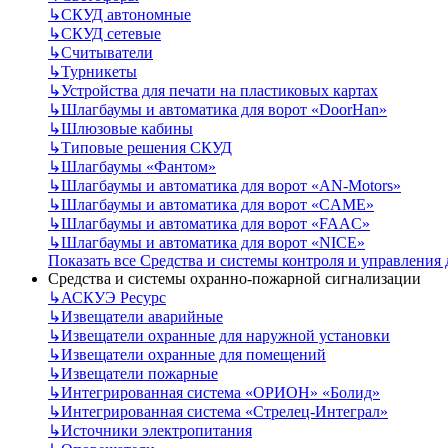
↳
СКУД автономные
↳
СКУД сетевые
↳
Считыватели
↳
Турникеты
↳
Устройства для печати на пластиковых картах
↳
Шлагбаумы и автоматика для ворот «DoorHan»
↳
Шлюзовые кабины
↳
Типовые решения СКУД
↳
Шлагбаумы «Фантом»
↳
Шлагбаумы и автоматика для ворот «AN-Motors»
↳
Шлагбаумы и автоматика для ворот «CAME»
↳
Шлагбаумы и автоматика для ворот «FAAC»
↳
Шлагбаумы и автоматика для ворот «NICE»
Показать все Средства и системы контроля и управления
Средства и системы охранно-пожарной сигнализации
↳
АСКУЭ Ресурс
↳
Извещатели аварийные
↳
Извещатели охранные для наружной установки
↳
Извещатели охранные для помещений
↳
Извещатели пожарные
↳
Интегрированная система «ОРИОН» «Болид»
↳
Интегрированная система «Стрелец-Интеграл»
↳
Источники электропитания