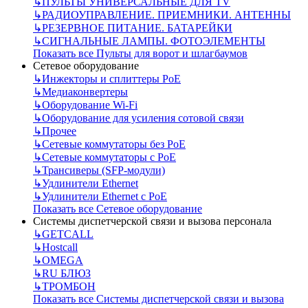
↳
ПУЛЬТЫ УНИВЕРСАЛЬНЫЕ ДЛЯ TV
↳
РАДИОУПРАВЛЕНИЕ. ПРИЕМНИКИ. АНТЕННЫ
↳
РЕЗЕРВНОЕ ПИТАНИЕ. БАТАРЕЙКИ
↳
СИГНАЛЬНЫЕ ЛАМПЫ. ФОТОЭЛЕМЕНТЫ
Показать все Пульты для ворот и шлагбаумов
Сетевое оборудование
↳
Инжекторы и сплиттеры РоЕ
↳
Медиаконвертеры
↳
Оборудование Wi-Fi
↳
Оборудование для усиления сотовой связи
↳
Прочее
↳
Сетевые коммутаторы без РоЕ
↳
Сетевые коммутаторы с РоЕ
↳
Трансиверы (SFP-модули)
↳
Удлинители Ethernet
↳
Удлинители Ethernet с PoE
Показать все Сетевое оборудование
Системы диспетчерской связи и вызова персонала
↳
GETCALL
↳
Hostcall
↳
OMEGA
↳
RU БЛЮЗ
↳
ТРОМБОН
Показать все Системы диспетчерской связи и вызова