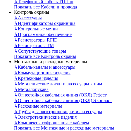
↳
Телефонный кабель ТППэп
Показать все Кабели и провода
Контроль охраны
↳
Аксессуары
↳
Идентификаторы охранника
↳
Контрольные метки
↳
Программное обеспечение
↳
Регистраторы RFID
↳
Регистраторы ТМ
↳
Сопутствующие товары
Показать все Контроль охраны
Монтажные и расходные материалы
↳
Кабель-каналы и аксессуары
↳
Коммутационные изделия
↳
Крепежные изделия
↳
Металлические лотки и аксессуары к ним
↳
Металлорукава
↳
Огнестойкая кабельная линия (ОКЛ) Гефест
↳
Огнестойкая кабельная линия (ОКЛ) Экопласт
↳
Расходные материалы
↳
Трубы для электропроводки и аксессуары
↳
Электротехнические изделия
↳
Комплекты гофрошланга с кабелем
Показать все Монтажные и расходные материалы