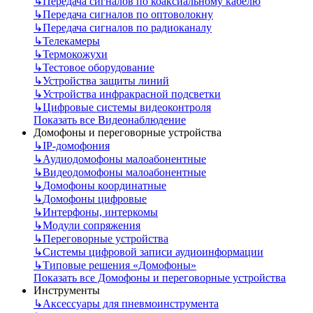
↳
Передача сигналов по коаксиальному кабелю
↳
Передача сигналов по оптоволокну
↳
Передача сигналов по радиоканалу
↳
Телекамеры
↳
Термокожухи
↳
Тестовое оборудование
↳
Устройства защиты линий
↳
Устройства инфракрасной подсветки
↳
Цифровые системы видеоконтроля
Показать все Видеонаблюдение
Домофоны и переговорные устройства
↳
IP-домофония
↳
Аудиодомофоны малоабонентные
↳
Видеодомофоны малоабонентные
↳
Домофоны координатные
↳
Домофоны цифровые
↳
Интерфоны, интеркомы
↳
Модули сопряжения
↳
Переговорные устройства
↳
Системы цифровой записи аудиоинформации
↳
Типовые решения «Домофоны»
Показать все Домофоны и переговорные устройства
Инструменты
↳
Аксессуары для пневмоинструмента