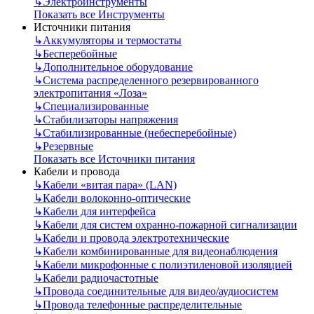
↳
Электроинструменты
Показать все Инструменты
Источники питания
↳
Аккумуляторы и термостаты
↳
Бесперебойные
↳
Дополнительное оборудование
↳
Система распределенного резервированного
электропитания «Лоза»
↳
Специализированные
↳
Стабилизаторы напряжения
↳
Стабилизированные (небесперебойные)
↳
Резервные
Показать все Источники питания
Кабели и провода
↳
Кабели «витая пара» (LAN)
↳
Кабели волоконно-оптические
↳
Кабели для интерфейса
↳
Кабели для систем охранно-пожарной сигнализации
↳
Кабели и провода электротехнические
↳
Кабели комбинированные для видеонаблюдения
↳
Кабели микрофонные с полиэтиленовой изоляцией
↳
Кабели радиочастотные
↳
Провода соединительные для видео/аудиосистем
↳
Провода телефонные распределительные