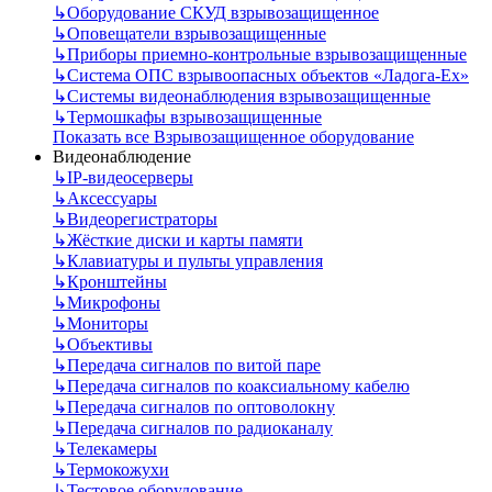
↳
Оборудование СКУД взрывозащищенное
↳
Оповещатели взрывозащищенные
↳
Приборы приемно-контрольные взрывозащищенные
↳
Система ОПС взрывоопасных объектов «Ладога-Ex»
↳
Системы видеонаблюдения взрывозащищенные
↳
Термошкафы взрывозащищенные
Показать все Взрывозащищенное оборудование
Видеонаблюдение
↳
IP-видеосерверы
↳
Аксессуары
↳
Видеорегистраторы
↳
Жёсткие диски и карты памяти
↳
Клавиатуры и пульты управления
↳
Кронштейны
↳
Микрофоны
↳
Мониторы
↳
Объективы
↳
Передача сигналов по витой паре
↳
Передача сигналов по коаксиальному кабелю
↳
Передача сигналов по оптоволокну
↳
Передача сигналов по радиоканалу
↳
Телекамеры
↳
Термокожухи
↳
Тестовое оборудование