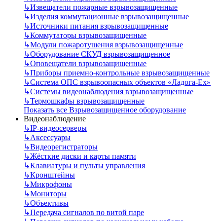
↳
Извещатели пожарные взрывозащищенные
↳
Изделия коммутационные взрывозащищенные
↳
Источники питания взрывозащищенные
↳
Коммутаторы взрывозащищенные
↳
Модули пожаротушения взрывозащищенные
↳
Оборудование СКУД взрывозащищенное
↳
Оповещатели взрывозащищенные
↳
Приборы приемно-контрольные взрывозащищенные
↳
Система ОПС взрывоопасных объектов «Ладога-Ex»
↳
Системы видеонаблюдения взрывозащищенные
↳
Термошкафы взрывозащищенные
Показать все Взрывозащищенное оборудование
Видеонаблюдение
↳
IP-видеосерверы
↳
Аксессуары
↳
Видеорегистраторы
↳
Жёсткие диски и карты памяти
↳
Клавиатуры и пульты управления
↳
Кронштейны
↳
Микрофоны
↳
Мониторы
↳
Объективы
↳
Передача сигналов по витой паре