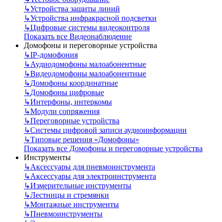
↳
Устройства защиты линий
↳
Устройства инфракрасной подсветки
↳
Цифровые системы видеоконтроля
Показать все Видеонаблюдение
Домофоны и переговорные устройства
↳
IP-домофония
↳
Аудиодомофоны малоабонентные
↳
Видеодомофоны малоабонентные
↳
Домофоны координатные
↳
Домофоны цифровые
↳
Интерфоны, интеркомы
↳
Модули сопряжения
↳
Переговорные устройства
↳
Системы цифровой записи аудиоинформации
↳
Типовые решения «Домофоны»
Показать все Домофоны и переговорные устройства
Инструменты
↳
Аксессуары для пневмоинструмента
↳
Аксессуары для электроинструмента
↳
Измерительные инструменты
↳
Лестницы и стремянки
↳
Монтажные инструменты
↳
Пневмоинструменты