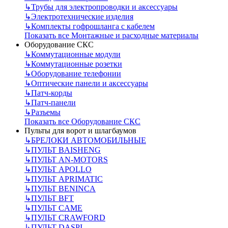
↳
Трубы для электропроводки и аксессуары
↳
Электротехнические изделия
↳
Комплекты гофрошланга с кабелем
Показать все Монтажные и расходные материалы
Оборудование СКС
↳
Коммутационные модули
↳
Коммутационные розетки
↳
Оборудование телефонии
↳
Оптические панели и аксессуары
↳
Патч-корды
↳
Патч-панели
↳
Разъемы
Показать все Оборудование СКС
Пульты для ворот и шлагбаумов
↳
БРЕЛОКИ АВТОМОБИЛЬНЫЕ
↳
ПУЛЬТ BAISHENG
↳
ПУЛЬТ AN-MOTORS
↳
ПУЛЬТ APOLLO
↳
ПУЛЬТ APRIMATIC
↳
ПУЛЬТ BENINCA
↳
ПУЛЬТ BFT
↳
ПУЛЬТ CAME
↳
ПУЛЬТ CRAWFORD
↳
ПУЛЬТ DASPI