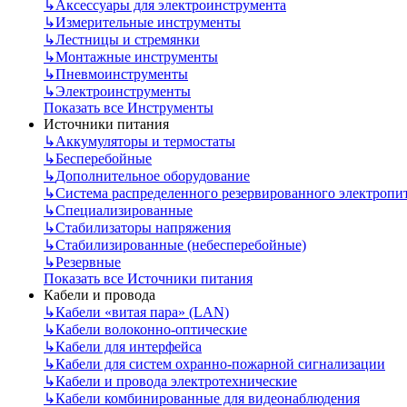
↳
Аксессуары для электроинструмента
↳
Измерительные инструменты
↳
Лестницы и стремянки
↳
Монтажные инструменты
↳
Пневмоинструменты
↳
Электроинструменты
Показать все Инструменты
Источники питания
↳
Аккумуляторы и термостаты
↳
Бесперебойные
↳
Дополнительное оборудование
↳
Система распределенного резервированного электропи
↳
Специализированные
↳
Стабилизаторы напряжения
↳
Стабилизированные (небесперебойные)
↳
Резервные
Показать все Источники питания
Кабели и провода
↳
Кабели «витая пара» (LAN)
↳
Кабели волоконно-оптические
↳
Кабели для интерфейса
↳
Кабели для систем охранно-пожарной сигнализации
↳
Кабели и провода электротехнические
↳
Кабели комбинированные для видеонаблюдения