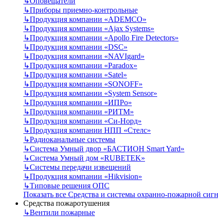
↳
Оповещатели
↳
Приборы приемно-контрольные
↳
Продукция компании «ADEMCO»
↳
Продукция компании «Ajax Systems»
↳
Продукция компании «Apollo Fire Detectors»
↳
Продукция компании «DSC»
↳
Продукция компании «NAVIgard»
↳
Продукция компании «Paradox»
↳
Продукция компании «Satel»
↳
Продукция компании «SONOFF»
↳
Продукция компании «System Sensor»
↳
Продукция компании «ИПРо»
↳
Продукция компании «РИТМ»
↳
Продукция компании «Си-Норд»
↳
Продукция компании НПП «Стелс»
↳
Радиоканальные системы
↳
Система Умный двор «БАСТИОН Smart Yard»
↳
Система Умный дом «RUBETEK»
↳
Системы передачи извещений
↳
Продукция компании «Hikvision»
↳
Типовые решения ОПС
Показать все Средства и системы охранно-пожарной сиг
Средства пожаротушения
↳
Вентили пожарные