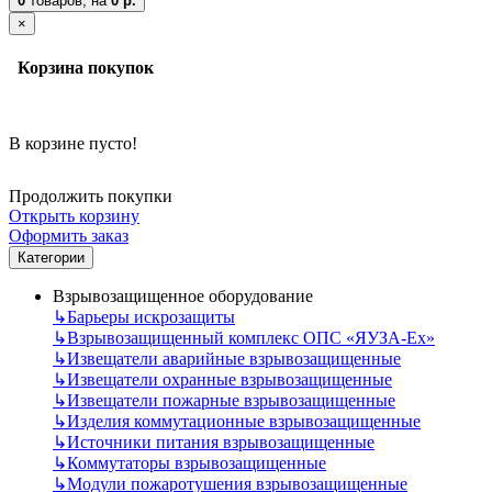
0
товаров,
на
0 р.
×
Корзина покупок
В корзине пусто!
Продолжить покупки
Открыть корзину
Оформить заказ
Категории
Взрывозащищенное оборудование
↳
Барьеры искрозащиты
↳
Взрывозащищенный комплекс ОПС «ЯУЗА-Ех»
↳
Извещатели аварийные взрывозащищенные
↳
Извещатели охранные взрывозащищенные
↳
Извещатели пожарные взрывозащищенные
↳
Изделия коммутационные взрывозащищенные
↳
Источники питания взрывозащищенные
↳
Коммутаторы взрывозащищенные
↳
Модули пожаротушения взрывозащищенные