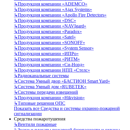
↳
Продукция компании «ADEMCO»
↳
Продукция компании «Ajax Systems»
↳
Продукция компании «Apollo Fire Detectors»
↳
Продукция компании «DSC»
↳
Продукция компании «NAVIgard»
↳
Продукция компании «Paradox»
↳
Продукция компании «Satel»
↳
Продукция компании «SONOFF»
↳
Продукция компании «System Sensor»
↳
Продукция компании «ИПРо»
↳
Продукция компании «РИТМ»
↳
Продукция компании «Си-Норд»
↳
Продукция компании НПП «Стелс»
↳
Радиоканальные системы
↳
Система Умный двор «БАСТИОН Smart Yard»
↳
Система Умный дом «RUBETEK»
↳
Системы передачи извещений
↳
Продукция компании «Hikvision»
↳
Типовые решения ОПС
Показать все Средства и системы охранно-пожарной
сигнализации
Средства пожаротушения
↳
Вентили пожарные
↳
Знаки и плакаты пожарной безопасности и охраны