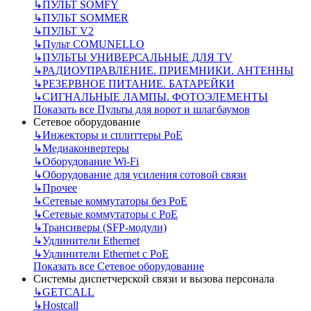
↳
ПУЛЬТ SOMFY
↳
ПУЛЬТ SOMMER
↳
ПУЛЬТ V2
↳
Пульт СOMUNELLO
↳
ПУЛЬТЫ УНИВЕРСАЛЬНЫЕ ДЛЯ TV
↳
РАДИОУПРАВЛЕНИЕ. ПРИЕМНИКИ. АНТЕННЫ
↳
РЕЗЕРВНОЕ ПИТАНИЕ. БАТАРЕЙКИ
↳
СИГНАЛЬНЫЕ ЛАМПЫ. ФОТОЭЛЕМЕНТЫ
Показать все Пульты для ворот и шлагбаумов
Сетевое оборудование
↳
Инжекторы и сплиттеры РоЕ
↳
Медиаконвертеры
↳
Оборудование Wi-Fi
↳
Оборудование для усиления сотовой связи
↳
Прочее
↳
Сетевые коммутаторы без РоЕ
↳
Сетевые коммутаторы с РоЕ
↳
Трансиверы (SFP-модули)
↳
Удлинители Ethernet
↳
Удлинители Ethernet с PoE
Показать все Сетевое оборудование
Системы диспетчерской связи и вызова персонала
↳
GETCALL
↳
Hostcall