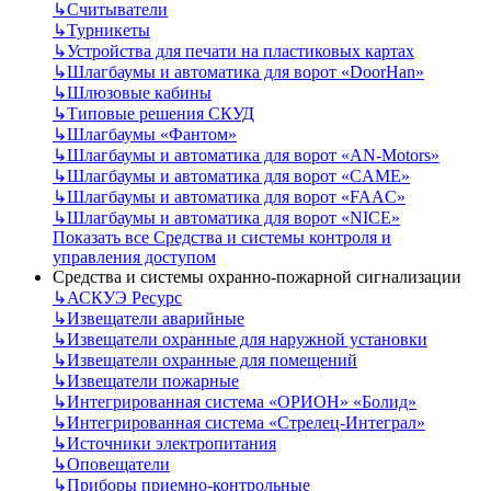
↳
Считыватели
↳
Турникеты
↳
Устройства для печати на пластиковых картах
↳
Шлагбаумы и автоматика для ворот «DoorHan»
↳
Шлюзовые кабины
↳
Типовые решения СКУД
↳
Шлагбаумы «Фантом»
↳
Шлагбаумы и автоматика для ворот «AN-Motors»
↳
Шлагбаумы и автоматика для ворот «CAME»
↳
Шлагбаумы и автоматика для ворот «FAAC»
↳
Шлагбаумы и автоматика для ворот «NICE»
Показать все Средства и системы контроля и
управления доступом
Средства и системы охранно-пожарной сигнализации
↳
АСКУЭ Ресурс
↳
Извещатели аварийные
↳
Извещатели охранные для наружной установки
↳
Извещатели охранные для помещений
↳
Извещатели пожарные
↳
Интегрированная система «ОРИОН» «Болид»
↳
Интегрированная система «Стрелец-Интеграл»
↳
Источники электропитания
↳
Оповещатели
↳
Приборы приемно-контрольные