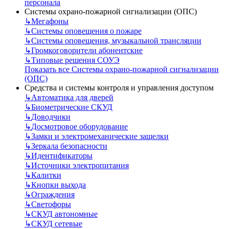
персонала
Системы охрано-пожарной сигнализации (ОПС)
↳
Мегафоны
↳
Системы оповещения о пожаре
↳
Системы оповещения, музыкальной трансляции
↳
Громкоговорители абонентские
↳
Типовые решения СОУЭ
Показать все Системы охрано-пожарной сигнализации
(ОПС)
Средства и системы контроля и управления доступом
↳
Автоматика для дверей
↳
Биометрические СКУД
↳
Доводчики
↳
Досмотровое оборудование
↳
Замки и электромеханические защелки
↳
Зеркала безопасности
↳
Идентификаторы
↳
Источники электропитания
↳
Калитки
↳
Кнопки выхода
↳
Ограждения
↳
Светофоры
↳
СКУД автономные
↳
СКУД сетевые