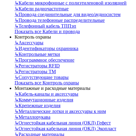
↳
Кабели микрофонные с полиэтиленовой изоляцией
↳
Кабели радиочастотные
↳
Провода соединительные для видео/аудиосистем
↳
Провода телефонные распределительные
↳
Телефонный кабель ТППэп
Показать все Кабели и провода
Контроль охраны
↳
Аксессуары
↳
Идентификаторы охранника
↳
Контрольные метки
↳
Программное обеспечение
↳
Регистраторы RFID
↳
Регистраторы ТМ
↳
Сопутствующие товары
Показать все Контроль охраны
Монтажные и расходные материалы
↳
Кабель-каналы и аксессуары
↳
Коммутационные изделия
↳
Крепежные изделия
↳
Металлические лотки и аксессуары к ним
↳
Металлорукава
↳
Огнестойкая кабельная линия (ОКЛ) Гефест
↳
Огнестойкая кабельная линия (ОКЛ) Экопласт
↳
Расходные материалы