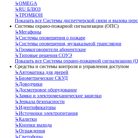
↳
OMEGA
↳
RU БЛЮЗ
↳
ТРОМБОН
Показать все Системы диспетчерской связи и вызова пер
Системы охрано-пожарной сигнализации (ОПС)
↳
Мегафоны
↳
Системы оповещения о пожаре
↳
Системы оповещения, музыкальной трансляции
↳
Громкоговорители абонентские
↳
Типовые решения СОУЭ
Показать все Системы охрано-пожарной сигнализации (
Средства и системы контроля и управления доступом
↳
Автоматика для дверей
↳
Биометрические СКУД
↳
Доводчики
↳
Досмотровое оборудование
↳
Замки и электромеханические защелки
↳
Зеркала безопасности
↳
Идентификаторы
↳
Источники электропитания
↳
Калитки
↳
Кнопки выхода
↳
Ограждения
↳
Светофоры