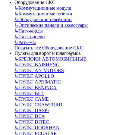
Оборудование СКС
↳
Коммутационные модули
↳
Коммутационные розетки
↳
Оборудование телефонии
↳
Оптические панели и аксессуары
↳
Патч-корды
↳
Патч-панели
↳
Разъемы
Показать все Оборудование СКС
Пульты для ворот и шлагбаумов
↳
БРЕЛОКИ АВТОМОБИЛЬНЫЕ
↳
ПУЛЬТ BAISHENG
↳
ПУЛЬТ AN-MOTORS
↳
ПУЛЬТ APOLLO
↳
ПУЛЬТ APRIMATIC
↳
ПУЛЬТ BENINCA
↳
ПУЛЬТ BFT
↳
ПУЛЬТ CAME
↳
ПУЛЬТ CRAWFORD
↳
ПУЛЬТ DASPI
↳
ПУЛЬТ DEA
↳
ПУЛЬТ DITEC
↳
ПУЛЬТ DOORHAN
↳
ПУЛЬТ ECOSTAR