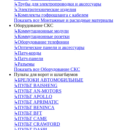
↳
Трубы для электропроводки и аксессуары
↳
Электротехнические изделия
↳
Комплекты гофрошланга с кабелем
Показать все Монтажные и расходные материалы
Оборудование СКС
↳
Коммутационные модули
↳
Коммутационные розетки
↳
Оборудование телефонии
↳
Оптические панели и аксессуары
↳
Патч-корды
↳
Патч-панели
↳
Разъемы
Показать все Оборудование СКС
Пульты для ворот и шлагбаумов
↳
БРЕЛОКИ АВТОМОБИЛЬНЫЕ
↳
ПУЛЬТ BAISHENG
↳
ПУЛЬТ AN-MOTORS
↳
ПУЛЬТ APOLLO
↳
ПУЛЬТ APRIMATIC
↳
ПУЛЬТ BENINCA
↳
ПУЛЬТ BFT
↳
ПУЛЬТ CAME
↳
ПУЛЬТ CRAWFORD
↳
ПУЛЬТ DASPI