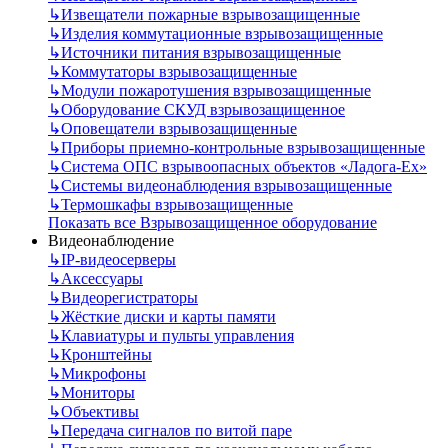
↳
Извещатели пожарные взрывозащищенные
↳
Изделия коммутационные взрывозащищенные
↳
Источники питания взрывозащищенные
↳
Коммутаторы взрывозащищенные
↳
Модули пожаротушения взрывозащищенные
↳
Оборудование СКУД взрывозащищенное
↳
Оповещатели взрывозащищенные
↳
Приборы приемно-контрольные взрывозащищенные
↳
Система ОПС взрывоопасных объектов «Ладога-Ex»
↳
Системы видеонаблюдения взрывозащищенные
↳
Термошкафы взрывозащищенные
Показать все Взрывозащищенное оборудование
Видеонаблюдение
↳
IP-видеосерверы
↳
Аксессуары
↳
Видеорегистраторы
↳
Жёсткие диски и карты памяти
↳
Клавиатуры и пульты управления
↳
Кронштейны
↳
Микрофоны
↳
Мониторы
↳
Объективы
↳
Передача сигналов по витой паре