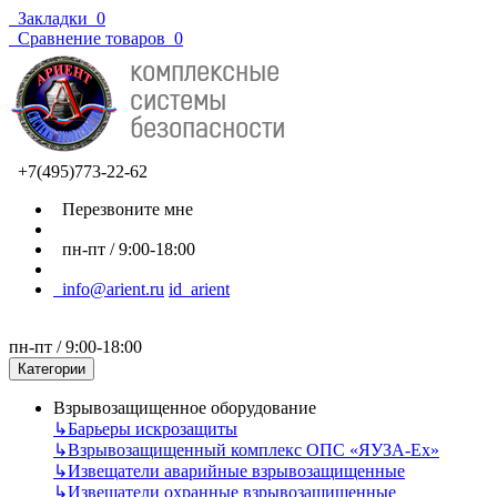
Закладки
0
Сравнение товаров
0
+7(495)773-22-62
Перезвоните мне
пн-пт / 9:00-18:00
info@arient.ru
id_arient
пн-пт / 9:00-18:00
Категории
Взрывозащищенное оборудование
↳
Барьеры искрозащиты
↳
Взрывозащищенный комплекс ОПС «ЯУЗА-Ех»
↳
Извещатели аварийные взрывозащищенные
↳
Извещатели охранные взрывозащищенные