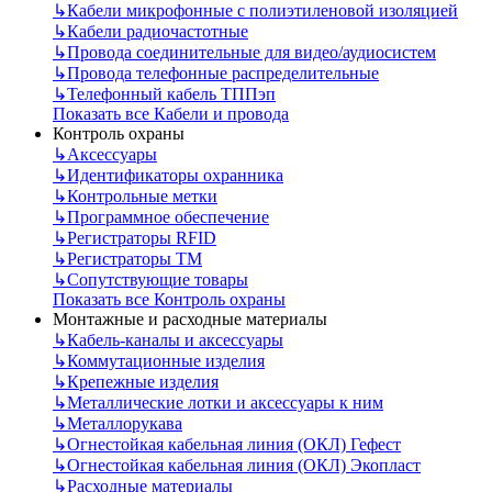
↳
Кабели микрофонные с полиэтиленовой изоляцией
↳
Кабели радиочастотные
↳
Провода соединительные для видео/аудиосистем
↳
Провода телефонные распределительные
↳
Телефонный кабель ТППэп
Показать все Кабели и провода
Контроль охраны
↳
Аксессуары
↳
Идентификаторы охранника
↳
Контрольные метки
↳
Программное обеспечение
↳
Регистраторы RFID
↳
Регистраторы ТМ
↳
Сопутствующие товары
Показать все Контроль охраны
Монтажные и расходные материалы
↳
Кабель-каналы и аксессуары
↳
Коммутационные изделия
↳
Крепежные изделия
↳
Металлические лотки и аксессуары к ним
↳
Металлорукава
↳
Огнестойкая кабельная линия (ОКЛ) Гефест
↳
Огнестойкая кабельная линия (ОКЛ) Экопласт
↳
Расходные материалы