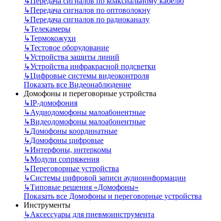
↳
Передача сигналов по коаксиальному кабелю
↳
Передача сигналов по оптоволокну
↳
Передача сигналов по радиоканалу
↳
Телекамеры
↳
Термокожухи
↳
Тестовое оборудование
↳
Устройства защиты линий
↳
Устройства инфракрасной подсветки
↳
Цифровые системы видеоконтроля
Показать все Видеонаблюдение
Домофоны и переговорные устройства
↳
IP-домофония
↳
Аудиодомофоны малоабонентные
↳
Видеодомофоны малоабонентные
↳
Домофоны координатные
↳
Домофоны цифровые
↳
Интерфоны, интеркомы
↳
Модули сопряжения
↳
Переговорные устройства
↳
Системы цифровой записи аудиоинформации
↳
Типовые решения «Домофоны»
Показать все Домофоны и переговорные устройства
Инструменты
↳
Аксессуары для пневмоинструмента