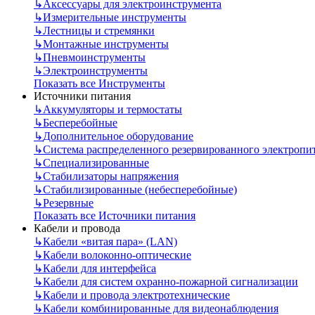
↳
Аксессуары для электроинструмента
↳
Измерительные инструменты
↳
Лестницы и стремянки
↳
Монтажные инструменты
↳
Пневмоинструменты
↳
Электроинструменты
Показать все Инструменты
Источники питания
↳
Аккумуляторы и термостаты
↳
Бесперебойные
↳
Дополнительное оборудование
↳
Система распределенного резервированного электропи
↳
Специализированные
↳
Стабилизаторы напряжения
↳
Стабилизированные (небесперебойные)
↳
Резервные
Показать все Источники питания
Кабели и провода
↳
Кабели «витая пара» (LAN)
↳
Кабели волоконно-оптические
↳
Кабели для интерфейса
↳
Кабели для систем охранно-пожарной сигнализации
↳
Кабели и провода электротехнические
↳
Кабели комбинированные для видеонаблюдения