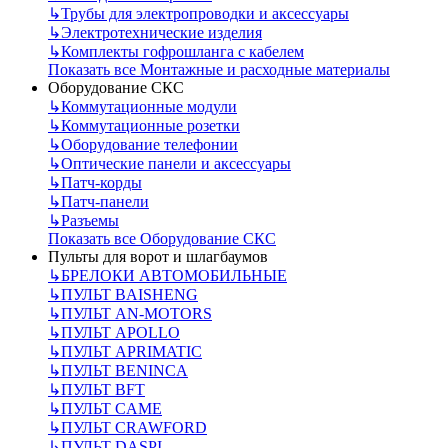
↳
Трубы для электропроводки и аксессуары
↳
Электротехнические изделия
↳
Комплекты гофрошланга с кабелем
Показать все Монтажные и расходные материалы
Оборудование СКС
↳
Коммутационные модули
↳
Коммутационные розетки
↳
Оборудование телефонии
↳
Оптические панели и аксессуары
↳
Патч-корды
↳
Патч-панели
↳
Разъемы
Показать все Оборудование СКС
Пульты для ворот и шлагбаумов
↳
БРЕЛОКИ АВТОМОБИЛЬНЫЕ
↳
ПУЛЬТ BAISHENG
↳
ПУЛЬТ AN-MOTORS
↳
ПУЛЬТ APOLLO
↳
ПУЛЬТ APRIMATIC
↳
ПУЛЬТ BENINCA
↳
ПУЛЬТ BFT
↳
ПУЛЬТ CAME
↳
ПУЛЬТ CRAWFORD
↳
ПУЛЬТ DASPI