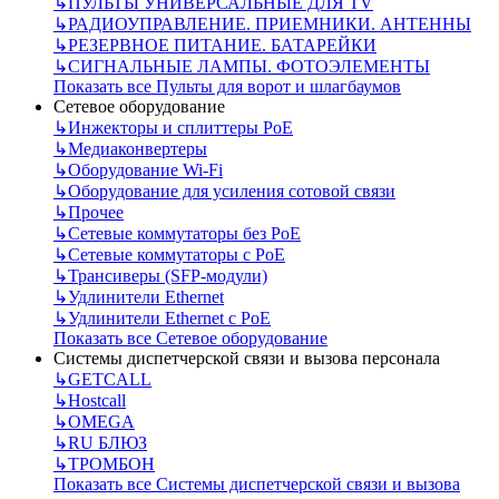
↳
ПУЛЬТЫ УНИВЕРСАЛЬНЫЕ ДЛЯ TV
↳
РАДИОУПРАВЛЕНИЕ. ПРИЕМНИКИ. АНТЕННЫ
↳
РЕЗЕРВНОЕ ПИТАНИЕ. БАТАРЕЙКИ
↳
СИГНАЛЬНЫЕ ЛАМПЫ. ФОТОЭЛЕМЕНТЫ
Показать все Пульты для ворот и шлагбаумов
Сетевое оборудование
↳
Инжекторы и сплиттеры РоЕ
↳
Медиаконвертеры
↳
Оборудование Wi-Fi
↳
Оборудование для усиления сотовой связи
↳
Прочее
↳
Сетевые коммутаторы без РоЕ
↳
Сетевые коммутаторы с РоЕ
↳
Трансиверы (SFP-модули)
↳
Удлинители Ethernet
↳
Удлинители Ethernet с PoE
Показать все Сетевое оборудование
Системы диспетчерской связи и вызова персонала
↳
GETCALL
↳
Hostcall
↳
OMEGA
↳
RU БЛЮЗ
↳
ТРОМБОН
Показать все Системы диспетчерской связи и вызова