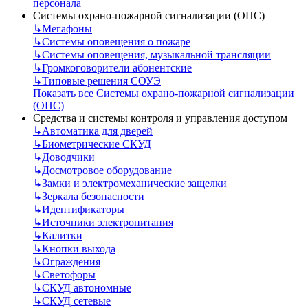
персонала
Системы охрано-пожарной сигнализации (ОПС)
↳
Мегафоны
↳
Системы оповещения о пожаре
↳
Системы оповещения, музыкальной трансляции
↳
Громкоговорители абонентские
↳
Типовые решения СОУЭ
Показать все Системы охрано-пожарной сигнализации
(ОПС)
Средства и системы контроля и управления доступом
↳
Автоматика для дверей
↳
Биометрические СКУД
↳
Доводчики
↳
Досмотровое оборудование
↳
Замки и электромеханические защелки
↳
Зеркала безопасности
↳
Идентификаторы
↳
Источники электропитания
↳
Калитки
↳
Кнопки выхода
↳
Ограждения
↳
Светофоры
↳
СКУД автономные
↳
СКУД сетевые