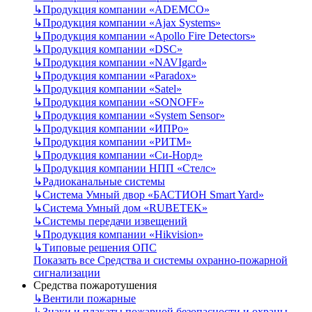
↳
Продукция компании «ADEMCO»
↳
Продукция компании «Ajax Systems»
↳
Продукция компании «Apollo Fire Detectors»
↳
Продукция компании «DSC»
↳
Продукция компании «NAVIgard»
↳
Продукция компании «Paradox»
↳
Продукция компании «Satel»
↳
Продукция компании «SONOFF»
↳
Продукция компании «System Sensor»
↳
Продукция компании «ИПРо»
↳
Продукция компании «РИТМ»
↳
Продукция компании «Си-Норд»
↳
Продукция компании НПП «Стелс»
↳
Радиоканальные системы
↳
Система Умный двор «БАСТИОН Smart Yard»
↳
Система Умный дом «RUBETEK»
↳
Системы передачи извещений
↳
Продукция компании «Hikvision»
↳
Типовые решения ОПС
Показать все Средства и системы охранно-пожарной
сигнализации
Средства пожаротушения
↳
Вентили пожарные
↳
Знаки и плакаты пожарной безопасности и охраны