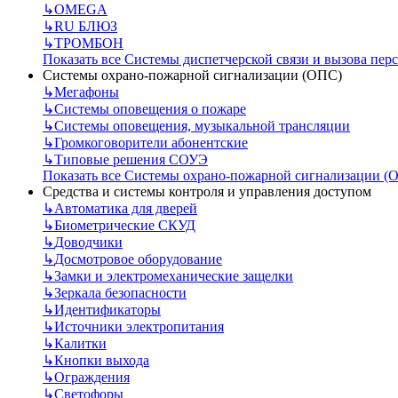
↳
OMEGA
↳
RU БЛЮЗ
↳
ТРОМБОН
Показать все Системы диспетчерской связи и вызова пер
Системы охрано-пожарной сигнализации (ОПС)
↳
Мегафоны
↳
Системы оповещения о пожаре
↳
Системы оповещения, музыкальной трансляции
↳
Громкоговорители абонентские
↳
Типовые решения СОУЭ
Показать все Системы охрано-пожарной сигнализации (
Средства и системы контроля и управления доступом
↳
Автоматика для дверей
↳
Биометрические СКУД
↳
Доводчики
↳
Досмотровое оборудование
↳
Замки и электромеханические защелки
↳
Зеркала безопасности
↳
Идентификаторы
↳
Источники электропитания
↳
Калитки
↳
Кнопки выхода
↳
Ограждения
↳
Светофоры