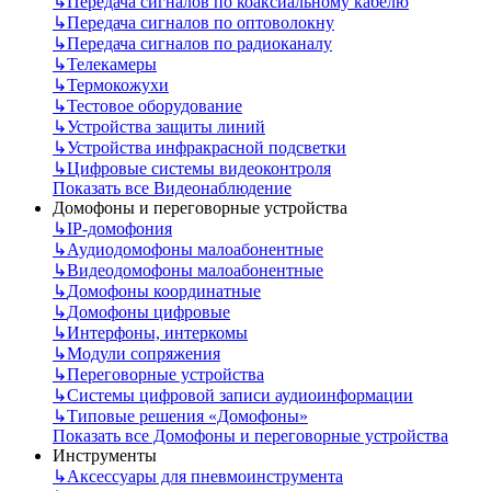
↳
Передача сигналов по коаксиальному кабелю
↳
Передача сигналов по оптоволокну
↳
Передача сигналов по радиоканалу
↳
Телекамеры
↳
Термокожухи
↳
Тестовое оборудование
↳
Устройства защиты линий
↳
Устройства инфракрасной подсветки
↳
Цифровые системы видеоконтроля
Показать все Видеонаблюдение
Домофоны и переговорные устройства
↳
IP-домофония
↳
Аудиодомофоны малоабонентные
↳
Видеодомофоны малоабонентные
↳
Домофоны координатные
↳
Домофоны цифровые
↳
Интерфоны, интеркомы
↳
Модули сопряжения
↳
Переговорные устройства
↳
Системы цифровой записи аудиоинформации
↳
Типовые решения «Домофоны»
Показать все Домофоны и переговорные устройства
Инструменты
↳
Аксессуары для пневмоинструмента