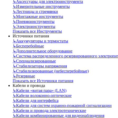
↳
Аксессуары для электроинструмента
↳
Измерительные инструменты
↳
Лестницы и стремянки
↳
Монтажные инструменты
↳
Пневмоинструменты
↳
Электроинструменты
Показать все Инструменты
Источники питания
↳
Аккумуляторы и термостаты
↳
Бесперебойные
↳
Дополнительное оборудование
↳
Система распределенного резервированного электропи
↳
Специализированные
↳
Стабилизаторы напряжения
↳
Стабилизированные (небесперебойные)
↳
Резервные
Показать все Источники питания
Кабели и провода
↳
Кабели «витая пара» (LAN)
↳
Кабели волоконно-оптические
↳
Кабели для интерфейса
↳
Кабели для систем охранно-пожарной сигнализации
↳
Кабели и провода электротехнические
↳
Кабели комбинированные для видеонаблюдения