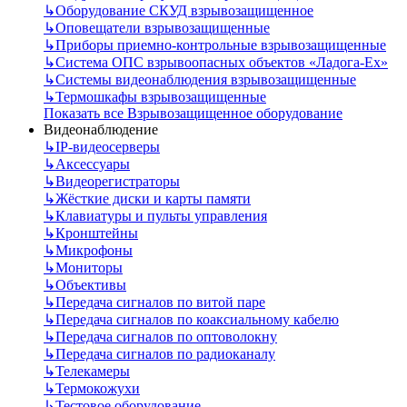
↳
Оборудование СКУД взрывозащищенное
↳
Оповещатели взрывозащищенные
↳
Приборы приемно-контрольные взрывозащищенные
↳
Система ОПС взрывоопасных объектов «Ладога-Ex»
↳
Системы видеонаблюдения взрывозащищенные
↳
Термошкафы взрывозащищенные
Показать все Взрывозащищенное оборудование
Видеонаблюдение
↳
IP-видеосерверы
↳
Аксессуары
↳
Видеорегистраторы
↳
Жёсткие диски и карты памяти
↳
Клавиатуры и пульты управления
↳
Кронштейны
↳
Микрофоны
↳
Мониторы
↳
Объективы
↳
Передача сигналов по витой паре
↳
Передача сигналов по коаксиальному кабелю
↳
Передача сигналов по оптоволокну
↳
Передача сигналов по радиоканалу
↳
Телекамеры
↳
Термокожухи
↳
Тестовое оборудование