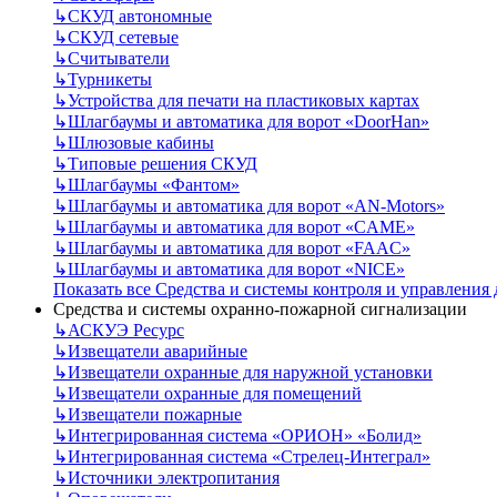
↳
СКУД автономные
↳
СКУД сетевые
↳
Считыватели
↳
Турникеты
↳
Устройства для печати на пластиковых картах
↳
Шлагбаумы и автоматика для ворот «DoorHan»
↳
Шлюзовые кабины
↳
Типовые решения СКУД
↳
Шлагбаумы «Фантом»
↳
Шлагбаумы и автоматика для ворот «AN-Motors»
↳
Шлагбаумы и автоматика для ворот «CAME»
↳
Шлагбаумы и автоматика для ворот «FAAC»
↳
Шлагбаумы и автоматика для ворот «NICE»
Показать все Средства и системы контроля и управления
Средства и системы охранно-пожарной сигнализации
↳
АСКУЭ Ресурс
↳
Извещатели аварийные
↳
Извещатели охранные для наружной установки
↳
Извещатели охранные для помещений
↳
Извещатели пожарные
↳
Интегрированная система «ОРИОН» «Болид»
↳
Интегрированная система «Стрелец-Интеграл»
↳
Источники электропитания