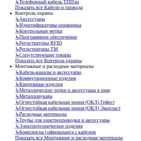
↳
Телефонный кабель ТППэп
Показать все Кабели и провода
Контроль охраны
↳
Аксессуары
↳
Идентификаторы охранника
↳
Контрольные метки
↳
Программное обеспечение
↳
Регистраторы RFID
↳
Регистраторы ТМ
↳
Сопутствующие товары
Показать все Контроль охраны
Монтажные и расходные материалы
↳
Кабель-каналы и аксессуары
↳
Коммутационные изделия
↳
Крепежные изделия
↳
Металлические лотки и аксессуары к ним
↳
Металлорукава
↳
Огнестойкая кабельная линия (ОКЛ) Гефест
↳
Огнестойкая кабельная линия (ОКЛ) Экопласт
↳
Расходные материалы
↳
Трубы для электропроводки и аксессуары
↳
Электротехнические изделия
↳
Комплекты гофрошланга с кабелем
Показать все Монтажные и расходные материалы