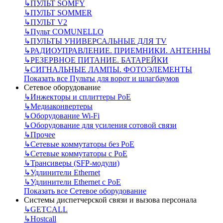
↳
ПУЛЬТ SOMFY
↳
ПУЛЬТ SOMMER
↳
ПУЛЬТ V2
↳
Пульт СOMUNELLO
↳
ПУЛЬТЫ УНИВЕРСАЛЬНЫЕ ДЛЯ TV
↳
РАДИОУПРАВЛЕНИЕ. ПРИЕМНИКИ. АНТЕННЫ
↳
РЕЗЕРВНОЕ ПИТАНИЕ. БАТАРЕЙКИ
↳
СИГНАЛЬНЫЕ ЛАМПЫ. ФОТОЭЛЕМЕНТЫ
Показать все Пульты для ворот и шлагбаумов
Сетевое оборудование
↳
Инжекторы и сплиттеры РоЕ
↳
Медиаконвертеры
↳
Оборудование Wi-Fi
↳
Оборудование для усиления сотовой связи
↳
Прочее
↳
Сетевые коммутаторы без РоЕ
↳
Сетевые коммутаторы с РоЕ
↳
Трансиверы (SFP-модули)
↳
Удлинители Ethernet
↳
Удлинители Ethernet с PoE
Показать все Сетевое оборудование
Системы диспетчерской связи и вызова персонала
↳
GETCALL
↳
Hostcall