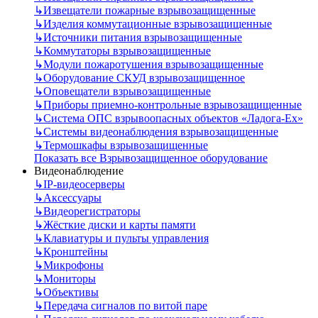
↳
Извещатели пожарные взрывозащищенные
↳
Изделия коммутационные взрывозащищенные
↳
Источники питания взрывозащищенные
↳
Коммутаторы взрывозащищенные
↳
Модули пожаротушения взрывозащищенные
↳
Оборудование СКУД взрывозащищенное
↳
Оповещатели взрывозащищенные
↳
Приборы приемно-контрольные взрывозащищенные
↳
Система ОПС взрывоопасных объектов «Ладога-Ex»
↳
Системы видеонаблюдения взрывозащищенные
↳
Термошкафы взрывозащищенные
Показать все Взрывозащищенное оборудование
Видеонаблюдение
↳
IP-видеосерверы
↳
Аксессуары
↳
Видеорегистраторы
↳
Жёсткие диски и карты памяти
↳
Клавиатуры и пульты управления
↳
Кронштейны
↳
Микрофоны
↳
Мониторы
↳
Объективы
↳
Передача сигналов по витой паре