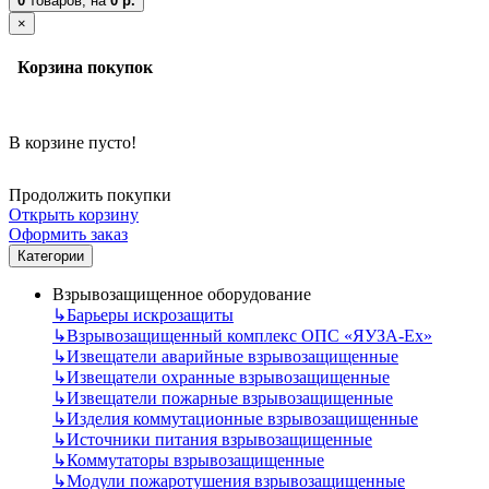
0
товаров,
на
0 р.
×
Корзина покупок
В корзине пусто!
Продолжить покупки
Открыть корзину
Оформить заказ
Категории
Взрывозащищенное оборудование
↳
Барьеры искрозащиты
↳
Взрывозащищенный комплекс ОПС «ЯУЗА-Ех»
↳
Извещатели аварийные взрывозащищенные
↳
Извещатели охранные взрывозащищенные
↳
Извещатели пожарные взрывозащищенные
↳
Изделия коммутационные взрывозащищенные
↳
Источники питания взрывозащищенные
↳
Коммутаторы взрывозащищенные
↳
Модули пожаротушения взрывозащищенные