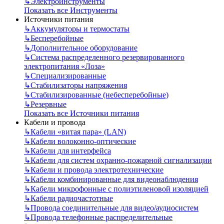
↳
Электроинструменты
Показать все Инструменты
Источники питания
↳
Аккумуляторы и термостаты
↳
Бесперебойные
↳
Дополнительное оборудование
↳
Система распределенного резервированного
электропитания «Лоза»
↳
Специализированные
↳
Стабилизаторы напряжения
↳
Стабилизированные (небесперебойные)
↳
Резервные
Показать все Источники питания
Кабели и провода
↳
Кабели «витая пара» (LAN)
↳
Кабели волоконно-оптические
↳
Кабели для интерфейса
↳
Кабели для систем охранно-пожарной сигнализации
↳
Кабели и провода электротехнические
↳
Кабели комбинированные для видеонаблюдения
↳
Кабели микрофонные с полиэтиленовой изоляцией
↳
Кабели радиочастотные
↳
Провода соединительные для видео/аудиосистем
↳
Провода телефонные распределительные