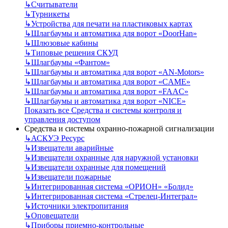
↳
Считыватели
↳
Турникеты
↳
Устройства для печати на пластиковых картах
↳
Шлагбаумы и автоматика для ворот «DoorHan»
↳
Шлюзовые кабины
↳
Типовые решения СКУД
↳
Шлагбаумы «Фантом»
↳
Шлагбаумы и автоматика для ворот «AN-Motors»
↳
Шлагбаумы и автоматика для ворот «CAME»
↳
Шлагбаумы и автоматика для ворот «FAAC»
↳
Шлагбаумы и автоматика для ворот «NICE»
Показать все Средства и системы контроля и
управления доступом
Средства и системы охранно-пожарной сигнализации
↳
АСКУЭ Ресурс
↳
Извещатели аварийные
↳
Извещатели охранные для наружной установки
↳
Извещатели охранные для помещений
↳
Извещатели пожарные
↳
Интегрированная система «ОРИОН» «Болид»
↳
Интегрированная система «Стрелец-Интеграл»
↳
Источники электропитания
↳
Оповещатели
↳
Приборы приемно-контрольные