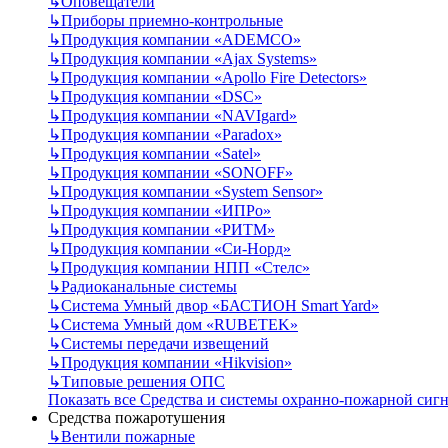
↳
Оповещатели
↳
Приборы приемно-контрольные
↳
Продукция компании «ADEMCO»
↳
Продукция компании «Ajax Systems»
↳
Продукция компании «Apollo Fire Detectors»
↳
Продукция компании «DSC»
↳
Продукция компании «NAVIgard»
↳
Продукция компании «Paradox»
↳
Продукция компании «Satel»
↳
Продукция компании «SONOFF»
↳
Продукция компании «System Sensor»
↳
Продукция компании «ИПРо»
↳
Продукция компании «РИТМ»
↳
Продукция компании «Си-Норд»
↳
Продукция компании НПП «Стелс»
↳
Радиоканальные системы
↳
Система Умный двор «БАСТИОН Smart Yard»
↳
Система Умный дом «RUBETEK»
↳
Системы передачи извещений
↳
Продукция компании «Hikvision»
↳
Типовые решения ОПС
Показать все Средства и системы охранно-пожарной сиг
Средства пожаротушения
↳
Вентили пожарные