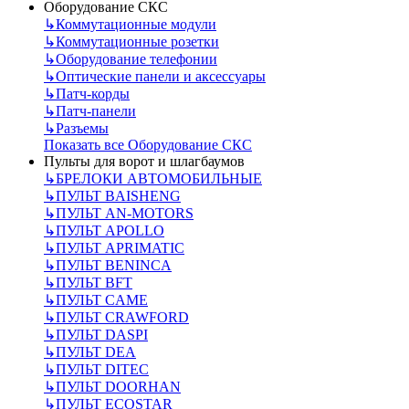
Оборудование СКС
↳
Коммутационные модули
↳
Коммутационные розетки
↳
Оборудование телефонии
↳
Оптические панели и аксессуары
↳
Патч-корды
↳
Патч-панели
↳
Разъемы
Показать все Оборудование СКС
Пульты для ворот и шлагбаумов
↳
БРЕЛОКИ АВТОМОБИЛЬНЫЕ
↳
ПУЛЬТ BAISHENG
↳
ПУЛЬТ AN-MOTORS
↳
ПУЛЬТ APOLLO
↳
ПУЛЬТ APRIMATIC
↳
ПУЛЬТ BENINCA
↳
ПУЛЬТ BFT
↳
ПУЛЬТ CAME
↳
ПУЛЬТ CRAWFORD
↳
ПУЛЬТ DASPI
↳
ПУЛЬТ DEA
↳
ПУЛЬТ DITEC
↳
ПУЛЬТ DOORHAN
↳
ПУЛЬТ ECOSTAR