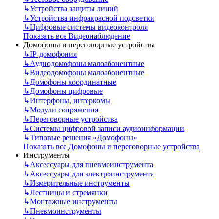
↳
Устройства защиты линий
↳
Устройства инфракрасной подсветки
↳
Цифровые системы видеоконтроля
Показать все Видеонаблюдение
Домофоны и переговорные устройства
↳
IP-домофония
↳
Аудиодомофоны малоабонентные
↳
Видеодомофоны малоабонентные
↳
Домофоны координатные
↳
Домофоны цифровые
↳
Интерфоны, интеркомы
↳
Модули сопряжения
↳
Переговорные устройства
↳
Системы цифровой записи аудиоинформации
↳
Типовые решения «Домофоны»
Показать все Домофоны и переговорные устройства
Инструменты
↳
Аксессуары для пневмоинструмента
↳
Аксессуары для электроинструмента
↳
Измерительные инструменты
↳
Лестницы и стремянки
↳
Монтажные инструменты
↳
Пневмоинструменты