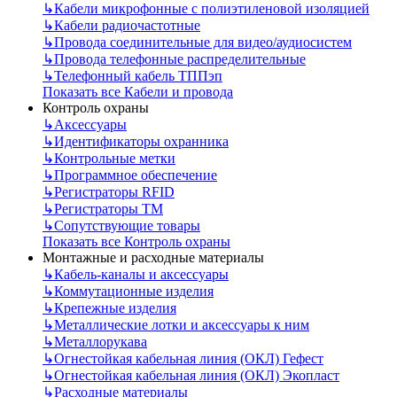
↳
Кабели микрофонные с полиэтиленовой изоляцией
↳
Кабели радиочастотные
↳
Провода соединительные для видео/аудиосистем
↳
Провода телефонные распределительные
↳
Телефонный кабель ТППэп
Показать все Кабели и провода
Контроль охраны
↳
Аксессуары
↳
Идентификаторы охранника
↳
Контрольные метки
↳
Программное обеспечение
↳
Регистраторы RFID
↳
Регистраторы ТМ
↳
Сопутствующие товары
Показать все Контроль охраны
Монтажные и расходные материалы
↳
Кабель-каналы и аксессуары
↳
Коммутационные изделия
↳
Крепежные изделия
↳
Металлические лотки и аксессуары к ним
↳
Металлорукава
↳
Огнестойкая кабельная линия (ОКЛ) Гефест
↳
Огнестойкая кабельная линия (ОКЛ) Экопласт
↳
Расходные материалы