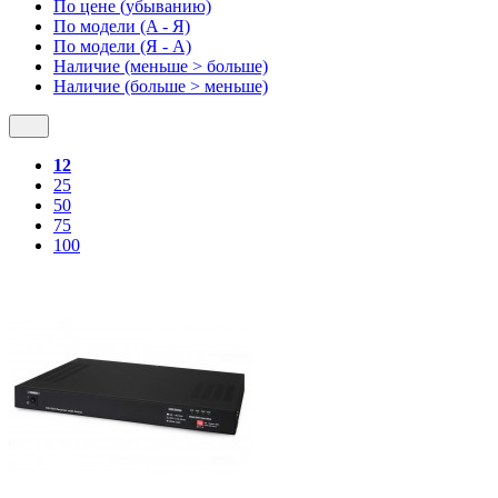
По цене (убыванию)
По модели (A - Я)
По модели (Я - A)
Наличие (меньше > больше)
Наличие (больше > меньше)
12
25
50
75
100