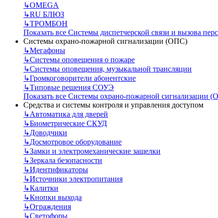
↳
OMEGA
↳
RU БЛЮЗ
↳
ТРОМБОН
Показать все Системы диспетчерской связи и вызова пер
Системы охрано-пожарной сигнализации (ОПС)
↳
Мегафоны
↳
Системы оповещения о пожаре
↳
Системы оповещения, музыкальной трансляции
↳
Громкоговорители абонентские
↳
Типовые решения СОУЭ
Показать все Системы охрано-пожарной сигнализации (
Средства и системы контроля и управления доступом
↳
Автоматика для дверей
↳
Биометрические СКУД
↳
Доводчики
↳
Досмотровое оборудование
↳
Замки и электромеханические защелки
↳
Зеркала безопасности
↳
Идентификаторы
↳
Источники электропитания
↳
Калитки
↳
Кнопки выхода
↳
Ограждения
↳
Светофоры