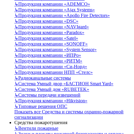
↳
Продукция компании «ADEMCO»
↳
Продукция компании «Ajax Systems»
↳
Продукция компании «Apollo Fire Detectors»
↳
Продукция компании «DSC»
↳
Продукция компании «NAVIgard»
↳
Продукция компании «Paradox»
↳
Продукция компании «Satel»
↳
Продукция компании «SONOFF»
↳
Продукция компании «System Sensor»
↳
Продукция компании «ИПРо»
↳
Продукция компании «РИТМ»
↳
Продукция компании «Си-Норд»
↳
Продукция компании НПП «Стелс»
↳
Радиоканальные системы
↳
Система Умный двор «БАСТИОН Smart Yard»
↳
Система Умный дом «RUBETEK»
↳
Системы передачи извещений
↳
Продукция компании «Hikvision»
↳
Типовые решения ОПС
Показать все Средства и системы охранно-пожарной
сигнализации
Средства пожаротушения
↳
Вентили пожарные
↳
Знаки и плакаты пожарной безопасности и охраны