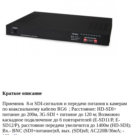
Краткое описание
Приемник 8-и SDI-сигналов и передачи питания к камерам
по коаксиальному кабелю RG6 ; Расстояние: HD-SDI+
питание до 200м, 3G-SDI + питание до 120 м; Возможно
каскадное подключение до 6 повторителей (E-SD11/P, E-
SD12/P), расстояние передачи увеличится до 1400м (HD-SDI);
Вх.- BNC (SDI+питание)х8, вых. (SDI)х8; AC220В/36мА; -