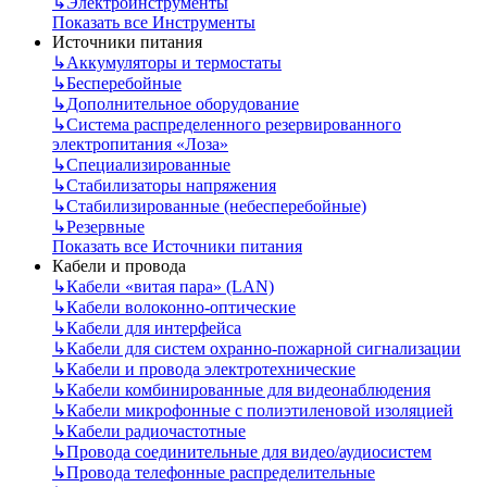
↳
Электроинструменты
Показать все Инструменты
Источники питания
↳
Аккумуляторы и термостаты
↳
Бесперебойные
↳
Дополнительное оборудование
↳
Система распределенного резервированного
электропитания «Лоза»
↳
Специализированные
↳
Стабилизаторы напряжения
↳
Стабилизированные (небесперебойные)
↳
Резервные
Показать все Источники питания
Кабели и провода
↳
Кабели «витая пара» (LAN)
↳
Кабели волоконно-оптические
↳
Кабели для интерфейса
↳
Кабели для систем охранно-пожарной сигнализации
↳
Кабели и провода электротехнические
↳
Кабели комбинированные для видеонаблюдения
↳
Кабели микрофонные с полиэтиленовой изоляцией
↳
Кабели радиочастотные
↳
Провода соединительные для видео/аудиосистем
↳
Провода телефонные распределительные