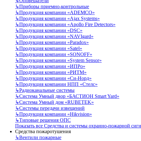
↳
Оповещатели
↳
Приборы приемно-контрольные
↳
Продукция компании «ADEMCO»
↳
Продукция компании «Ajax Systems»
↳
Продукция компании «Apollo Fire Detectors»
↳
Продукция компании «DSC»
↳
Продукция компании «NAVIgard»
↳
Продукция компании «Paradox»
↳
Продукция компании «Satel»
↳
Продукция компании «SONOFF»
↳
Продукция компании «System Sensor»
↳
Продукция компании «ИПРо»
↳
Продукция компании «РИТМ»
↳
Продукция компании «Си-Норд»
↳
Продукция компании НПП «Стелс»
↳
Радиоканальные системы
↳
Система Умный двор «БАСТИОН Smart Yard»
↳
Система Умный дом «RUBETEK»
↳
Системы передачи извещений
↳
Продукция компании «Hikvision»
↳
Типовые решения ОПС
Показать все Средства и системы охранно-пожарной сиг
Средства пожаротушения
↳
Вентили пожарные