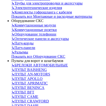
↳
Трубы для электропроводки и аксессуары
↳
Электротехнические изделия
↳
Комплекты гофрошланга с кабелем
Показать все Монтажные и расходные материалы
Оборудование СКС
↳
Коммутационные модули
↳
Коммутационные розетки
↳
Оборудование телефонии
↳
Оптические панели и аксессуары
↳
Патч-корды
↳
Патч-панели
↳
Разъемы
Показать все Оборудование СКС
Пульты для ворот и шлагбаумов
↳
БРЕЛОКИ АВТОМОБИЛЬНЫЕ
↳
ПУЛЬТ BAISHENG
↳
ПУЛЬТ AN-MOTORS
↳
ПУЛЬТ APOLLO
↳
ПУЛЬТ APRIMATIC
↳
ПУЛЬТ BENINCA
↳
ПУЛЬТ BFT
↳
ПУЛЬТ CAME
↳
ПУЛЬТ CRAWFORD
↳
ПУЛЬТ DASPI