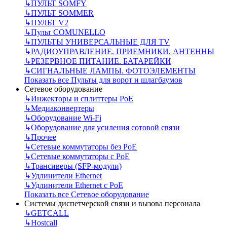
↳
ПУЛЬТ SOMFY
↳
ПУЛЬТ SOMMER
↳
ПУЛЬТ V2
↳
Пульт СOMUNELLO
↳
ПУЛЬТЫ УНИВЕРСАЛЬНЫЕ ДЛЯ TV
↳
РАДИОУПРАВЛЕНИЕ. ПРИЕМНИКИ. АНТЕННЫ
↳
РЕЗЕРВНОЕ ПИТАНИЕ. БАТАРЕЙКИ
↳
СИГНАЛЬНЫЕ ЛАМПЫ. ФОТОЭЛЕМЕНТЫ
Показать все Пульты для ворот и шлагбаумов
Сетевое оборудование
↳
Инжекторы и сплиттеры РоЕ
↳
Медиаконвертеры
↳
Оборудование Wi-Fi
↳
Оборудование для усиления сотовой связи
↳
Прочее
↳
Сетевые коммутаторы без РоЕ
↳
Сетевые коммутаторы с РоЕ
↳
Трансиверы (SFP-модули)
↳
Удлинители Ethernet
↳
Удлинители Ethernet с PoE
Показать все Сетевое оборудование
Системы диспетчерской связи и вызова персонала
↳
GETCALL
↳
Hostcall