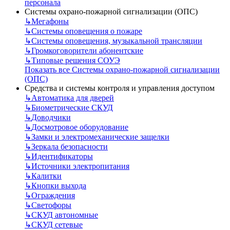
персонала
Системы охрано-пожарной сигнализации (ОПС)
↳
Мегафоны
↳
Системы оповещения о пожаре
↳
Системы оповещения, музыкальной трансляции
↳
Громкоговорители абонентские
↳
Типовые решения СОУЭ
Показать все Системы охрано-пожарной сигнализации
(ОПС)
Средства и системы контроля и управления доступом
↳
Автоматика для дверей
↳
Биометрические СКУД
↳
Доводчики
↳
Досмотровое оборудование
↳
Замки и электромеханические защелки
↳
Зеркала безопасности
↳
Идентификаторы
↳
Источники электропитания
↳
Калитки
↳
Кнопки выхода
↳
Ограждения
↳
Светофоры
↳
СКУД автономные
↳
СКУД сетевые