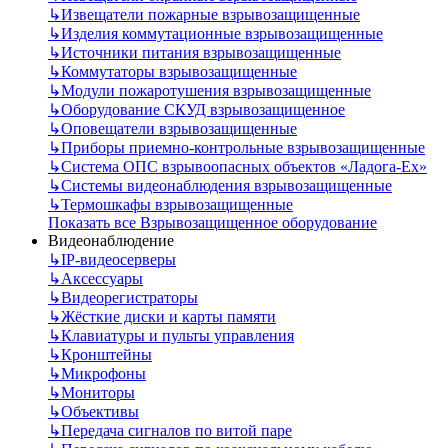
↳
Извещатели пожарные взрывозащищенные
↳
Изделия коммутационные взрывозащищенные
↳
Источники питания взрывозащищенные
↳
Коммутаторы взрывозащищенные
↳
Модули пожаротушения взрывозащищенные
↳
Оборудование СКУД взрывозащищенное
↳
Оповещатели взрывозащищенные
↳
Приборы приемно-контрольные взрывозащищенные
↳
Система ОПС взрывоопасных объектов «Ладога-Ex»
↳
Системы видеонаблюдения взрывозащищенные
↳
Термошкафы взрывозащищенные
Показать все Взрывозащищенное оборудование
Видеонаблюдение
↳
IP-видеосерверы
↳
Аксессуары
↳
Видеорегистраторы
↳
Жёсткие диски и карты памяти
↳
Клавиатуры и пульты управления
↳
Кронштейны
↳
Микрофоны
↳
Мониторы
↳
Объективы
↳
Передача сигналов по витой паре