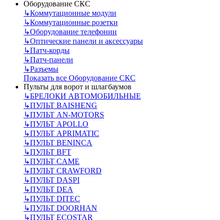
Оборудование СКС
↳
Коммутационные модули
↳
Коммутационные розетки
↳
Оборудование телефонии
↳
Оптические панели и аксессуары
↳
Патч-корды
↳
Патч-панели
↳
Разъемы
Показать все Оборудование СКС
Пульты для ворот и шлагбаумов
↳
БРЕЛОКИ АВТОМОБИЛЬНЫЕ
↳
ПУЛЬТ BAISHENG
↳
ПУЛЬТ AN-MOTORS
↳
ПУЛЬТ APOLLO
↳
ПУЛЬТ APRIMATIC
↳
ПУЛЬТ BENINCA
↳
ПУЛЬТ BFT
↳
ПУЛЬТ CAME
↳
ПУЛЬТ CRAWFORD
↳
ПУЛЬТ DASPI
↳
ПУЛЬТ DEA
↳
ПУЛЬТ DITEC
↳
ПУЛЬТ DOORHAN
↳
ПУЛЬТ ECOSTAR