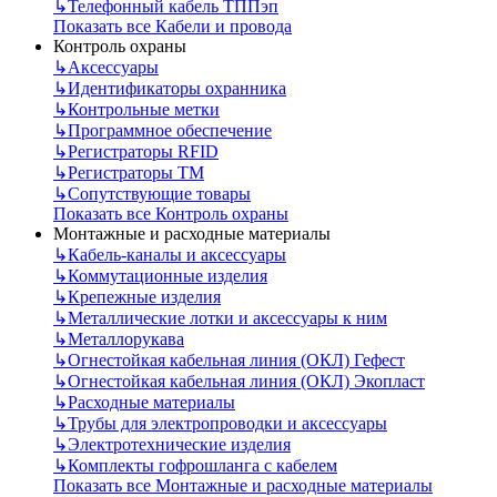
↳
Телефонный кабель ТППэп
Показать все Кабели и провода
Контроль охраны
↳
Аксессуары
↳
Идентификаторы охранника
↳
Контрольные метки
↳
Программное обеспечение
↳
Регистраторы RFID
↳
Регистраторы ТМ
↳
Сопутствующие товары
Показать все Контроль охраны
Монтажные и расходные материалы
↳
Кабель-каналы и аксессуары
↳
Коммутационные изделия
↳
Крепежные изделия
↳
Металлические лотки и аксессуары к ним
↳
Металлорукава
↳
Огнестойкая кабельная линия (ОКЛ) Гефест
↳
Огнестойкая кабельная линия (ОКЛ) Экопласт
↳
Расходные материалы
↳
Трубы для электропроводки и аксессуары
↳
Электротехнические изделия
↳
Комплекты гофрошланга с кабелем
Показать все Монтажные и расходные материалы