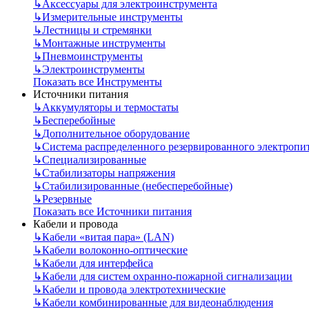
↳
Аксессуары для электроинструмента
↳
Измерительные инструменты
↳
Лестницы и стремянки
↳
Монтажные инструменты
↳
Пневмоинструменты
↳
Электроинструменты
Показать все Инструменты
Источники питания
↳
Аккумуляторы и термостаты
↳
Бесперебойные
↳
Дополнительное оборудование
↳
Система распределенного резервированного электропи
↳
Специализированные
↳
Стабилизаторы напряжения
↳
Стабилизированные (небесперебойные)
↳
Резервные
Показать все Источники питания
Кабели и провода
↳
Кабели «витая пара» (LAN)
↳
Кабели волоконно-оптические
↳
Кабели для интерфейса
↳
Кабели для систем охранно-пожарной сигнализации
↳
Кабели и провода электротехнические
↳
Кабели комбинированные для видеонаблюдения