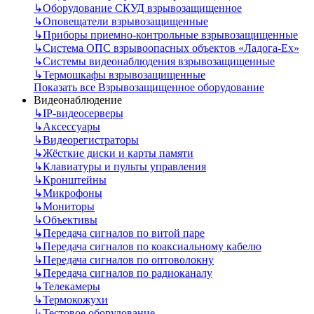
↳
Оборудование СКУД взрывозащищенное
↳
Оповещатели взрывозащищенные
↳
Приборы приемно-контрольные взрывозащищенные
↳
Система ОПС взрывоопасных объектов «Ладога-Ex»
↳
Системы видеонаблюдения взрывозащищенные
↳
Термошкафы взрывозащищенные
Показать все Взрывозащищенное оборудование
Видеонаблюдение
↳
IP-видеосерверы
↳
Аксессуары
↳
Видеорегистраторы
↳
Жёсткие диски и карты памяти
↳
Клавиатуры и пульты управления
↳
Кронштейны
↳
Микрофоны
↳
Мониторы
↳
Объективы
↳
Передача сигналов по витой паре
↳
Передача сигналов по коаксиальному кабелю
↳
Передача сигналов по оптоволокну
↳
Передача сигналов по радиоканалу
↳
Телекамеры
↳
Термокожухи
↳
Тестовое оборудование