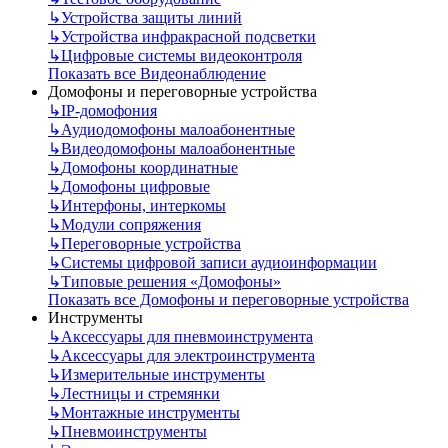
↳
Устройства защиты линий
↳
Устройства инфракрасной подсветки
↳
Цифровые системы видеоконтроля
Показать все Видеонаблюдение
Домофоны и переговорные устройства
↳
IP-домофония
↳
Аудиодомофоны малоабонентные
↳
Видеодомофоны малоабонентные
↳
Домофоны координатные
↳
Домофоны цифровые
↳
Интерфоны, интеркомы
↳
Модули сопряжения
↳
Переговорные устройства
↳
Системы цифровой записи аудиоинформации
↳
Типовые решения «Домофоны»
Показать все Домофоны и переговорные устройства
Инструменты
↳
Аксессуары для пневмоинструмента
↳
Аксессуары для электроинструмента
↳
Измерительные инструменты
↳
Лестницы и стремянки
↳
Монтажные инструменты
↳
Пневмоинструменты