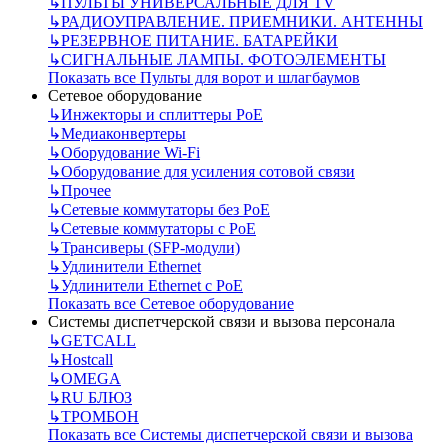
↳
ПУЛЬТЫ УНИВЕРСАЛЬНЫЕ ДЛЯ TV
↳
РАДИОУПРАВЛЕНИЕ. ПРИЕМНИКИ. АНТЕННЫ
↳
РЕЗЕРВНОЕ ПИТАНИЕ. БАТАРЕЙКИ
↳
СИГНАЛЬНЫЕ ЛАМПЫ. ФОТОЭЛЕМЕНТЫ
Показать все Пульты для ворот и шлагбаумов
Сетевое оборудование
↳
Инжекторы и сплиттеры РоЕ
↳
Медиаконвертеры
↳
Оборудование Wi-Fi
↳
Оборудование для усиления сотовой связи
↳
Прочее
↳
Сетевые коммутаторы без РоЕ
↳
Сетевые коммутаторы с РоЕ
↳
Трансиверы (SFP-модули)
↳
Удлинители Ethernet
↳
Удлинители Ethernet с PoE
Показать все Сетевое оборудование
Системы диспетчерской связи и вызова персонала
↳
GETCALL
↳
Hostcall
↳
OMEGA
↳
RU БЛЮЗ
↳
ТРОМБОН
Показать все Системы диспетчерской связи и вызова