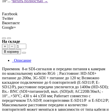
10°...
Читать полностью →
Facebook
Twitter
Вконтакте
Google+
На складе
+
−
В корзину
Описание
Приемник 8-и SDI-сигналов и передачи питания к камерам
по коаксиальному кабелю RG6 ; Расстояние: HD-SDI+
питание до 200м, 3G-SDI + питание до 120 м; Возможно
каскадное подключение до 6 повторителей (E-SD11/P, E-
SD12/P), расстояние передачи увеличится до 1400м (HD-SDI);
Вх.- BNC (SDI+питание)х8, вых. (SDI)х8; AC220В/36мА; -
10°...+50°C; 430 x 44 x350 мм; Работает совместно с
передатчиком TA-SD/P, повторителями E-SD11/P и E-SD12/P;
Максимальное расстояние передачи и количество
повторителей может меняться в зависимости от типа кабеля и