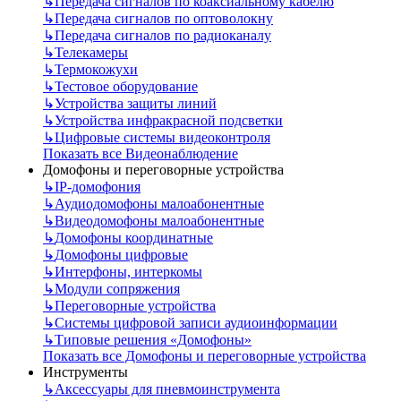
↳
Передача сигналов по коаксиальному кабелю
↳
Передача сигналов по оптоволокну
↳
Передача сигналов по радиоканалу
↳
Телекамеры
↳
Термокожухи
↳
Тестовое оборудование
↳
Устройства защиты линий
↳
Устройства инфракрасной подсветки
↳
Цифровые системы видеоконтроля
Показать все Видеонаблюдение
Домофоны и переговорные устройства
↳
IP-домофония
↳
Аудиодомофоны малоабонентные
↳
Видеодомофоны малоабонентные
↳
Домофоны координатные
↳
Домофоны цифровые
↳
Интерфоны, интеркомы
↳
Модули сопряжения
↳
Переговорные устройства
↳
Системы цифровой записи аудиоинформации
↳
Типовые решения «Домофоны»
Показать все Домофоны и переговорные устройства
Инструменты
↳
Аксессуары для пневмоинструмента