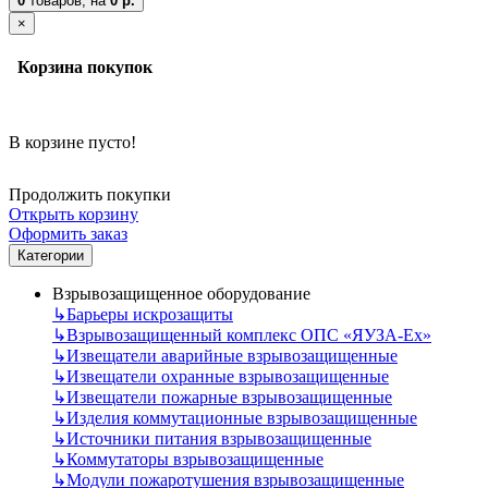
0
товаров,
на
0 р.
×
Корзина покупок
В корзине пусто!
Продолжить покупки
Открыть корзину
Оформить заказ
Категории
Взрывозащищенное оборудование
↳
Барьеры искрозащиты
↳
Взрывозащищенный комплекс ОПС «ЯУЗА-Ех»
↳
Извещатели аварийные взрывозащищенные
↳
Извещатели охранные взрывозащищенные
↳
Извещатели пожарные взрывозащищенные
↳
Изделия коммутационные взрывозащищенные
↳
Источники питания взрывозащищенные
↳
Коммутаторы взрывозащищенные
↳
Модули пожаротушения взрывозащищенные