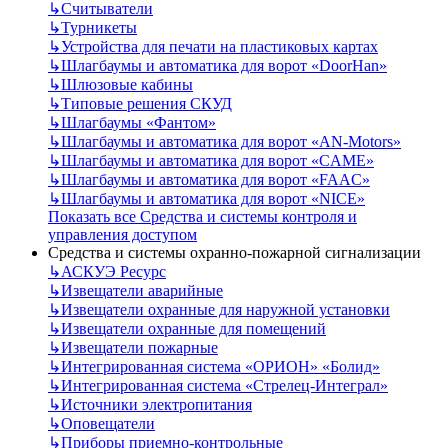
↳
Считыватели
↳
Турникеты
↳
Устройства для печати на пластиковых картах
↳
Шлагбаумы и автоматика для ворот «DoorHan»
↳
Шлюзовые кабины
↳
Типовые решения СКУД
↳
Шлагбаумы «Фантом»
↳
Шлагбаумы и автоматика для ворот «AN-Motors»
↳
Шлагбаумы и автоматика для ворот «CAME»
↳
Шлагбаумы и автоматика для ворот «FAAC»
↳
Шлагбаумы и автоматика для ворот «NICE»
Показать все Средства и системы контроля и
управления доступом
Средства и системы охранно-пожарной сигнализации
↳
АСКУЭ Ресурс
↳
Извещатели аварийные
↳
Извещатели охранные для наружной установки
↳
Извещатели охранные для помещений
↳
Извещатели пожарные
↳
Интегрированная система «ОРИОН» «Болид»
↳
Интегрированная система «Стрелец-Интеграл»
↳
Источники электропитания
↳
Оповещатели
↳
Приборы приемно-контрольные