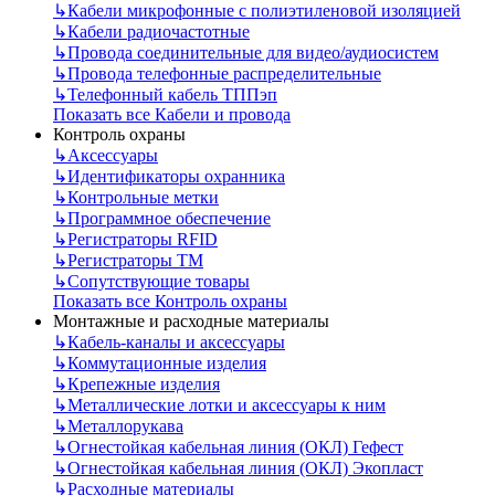
↳
Кабели микрофонные с полиэтиленовой изоляцией
↳
Кабели радиочастотные
↳
Провода соединительные для видео/аудиосистем
↳
Провода телефонные распределительные
↳
Телефонный кабель ТППэп
Показать все Кабели и провода
Контроль охраны
↳
Аксессуары
↳
Идентификаторы охранника
↳
Контрольные метки
↳
Программное обеспечение
↳
Регистраторы RFID
↳
Регистраторы ТМ
↳
Сопутствующие товары
Показать все Контроль охраны
Монтажные и расходные материалы
↳
Кабель-каналы и аксессуары
↳
Коммутационные изделия
↳
Крепежные изделия
↳
Металлические лотки и аксессуары к ним
↳
Металлорукава
↳
Огнестойкая кабельная линия (ОКЛ) Гефест
↳
Огнестойкая кабельная линия (ОКЛ) Экопласт
↳
Расходные материалы