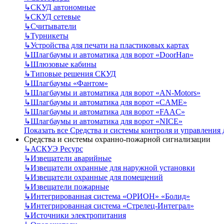
↳
СКУД автономные
↳
СКУД сетевые
↳
Считыватели
↳
Турникеты
↳
Устройства для печати на пластиковых картах
↳
Шлагбаумы и автоматика для ворот «DoorHan»
↳
Шлюзовые кабины
↳
Типовые решения СКУД
↳
Шлагбаумы «Фантом»
↳
Шлагбаумы и автоматика для ворот «AN-Motors»
↳
Шлагбаумы и автоматика для ворот «CAME»
↳
Шлагбаумы и автоматика для ворот «FAAC»
↳
Шлагбаумы и автоматика для ворот «NICE»
Показать все Средства и системы контроля и управления
Средства и системы охранно-пожарной сигнализации
↳
АСКУЭ Ресурс
↳
Извещатели аварийные
↳
Извещатели охранные для наружной установки
↳
Извещатели охранные для помещений
↳
Извещатели пожарные
↳
Интегрированная система «ОРИОН» «Болид»
↳
Интегрированная система «Стрелец-Интеграл»
↳
Источники электропитания