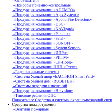
↳
Оповещатели
↳
Приборы приемно-контрольные
↳
Продукция компании «ADEMCO»
↳
Продукция компании «Ajax Systems»
↳
Продукция компании «Apollo Fire Detectors»
↳
Продукция компании «DSC»
↳
Продукция компании «NAVIgard»
↳
Продукция компании «Paradox»
↳
Продукция компании «Satel»
↳
Продукция компании «SONOFF»
↳
Продукция компании «System Sensor»
↳
Продукция компании «ИПРо»
↳
Продукция компании «РИТМ»
↳
Продукция компании «Си-Норд»
↳
Продукция компании НПП «Стелс»
↳
Радиоканальные системы
↳
Система Умный двор «БАСТИОН Smart Yard»
↳
Система Умный дом «RUBETEK»
↳
Системы передачи извещений
↳
Продукция компании «Hikvision»
↳
Типовые решения ОПС
Показать все Средства и системы охранно-пожарной сиг
Средства пожаротушения
↳
Вентили пожарные