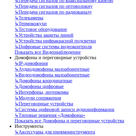
↳
Передача сигналов по коаксиальному кабелю
↳
Передача сигналов по оптоволокну
↳
Передача сигналов по радиоканалу
↳
Телекамеры
↳
Термокожухи
↳
Тестовое оборудование
↳
Устройства защиты линий
↳
Устройства инфракрасной подсветки
↳
Цифровые системы видеоконтроля
Показать все Видеонаблюдение
Домофоны и переговорные устройства
↳
IP-домофония
↳
Аудиодомофоны малоабонентные
↳
Видеодомофоны малоабонентные
↳
Домофоны координатные
↳
Домофоны цифровые
↳
Интерфоны, интеркомы
↳
Модули сопряжения
↳
Переговорные устройства
↳
Системы цифровой записи аудиоинформации
↳
Типовые решения «Домофоны»
Показать все Домофоны и переговорные устройства
Инструменты
↳
Аксессуары для пневмоинструмента