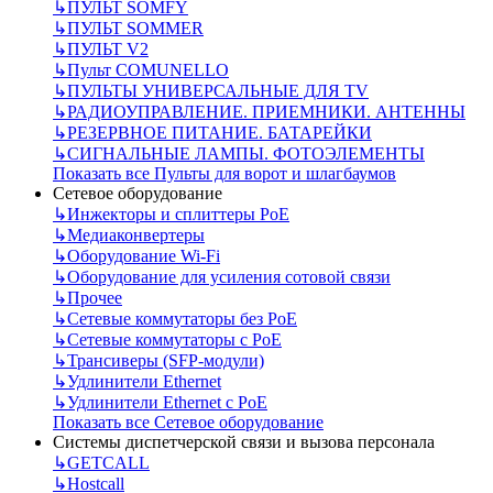
↳
ПУЛЬТ SOMFY
↳
ПУЛЬТ SOMMER
↳
ПУЛЬТ V2
↳
Пульт СOMUNELLO
↳
ПУЛЬТЫ УНИВЕРСАЛЬНЫЕ ДЛЯ TV
↳
РАДИОУПРАВЛЕНИЕ. ПРИЕМНИКИ. АНТЕННЫ
↳
РЕЗЕРВНОЕ ПИТАНИЕ. БАТАРЕЙКИ
↳
СИГНАЛЬНЫЕ ЛАМПЫ. ФОТОЭЛЕМЕНТЫ
Показать все Пульты для ворот и шлагбаумов
Сетевое оборудование
↳
Инжекторы и сплиттеры РоЕ
↳
Медиаконвертеры
↳
Оборудование Wi-Fi
↳
Оборудование для усиления сотовой связи
↳
Прочее
↳
Сетевые коммутаторы без РоЕ
↳
Сетевые коммутаторы с РоЕ
↳
Трансиверы (SFP-модули)
↳
Удлинители Ethernet
↳
Удлинители Ethernet с PoE
Показать все Сетевое оборудование
Системы диспетчерской связи и вызова персонала
↳
GETCALL
↳
Hostcall