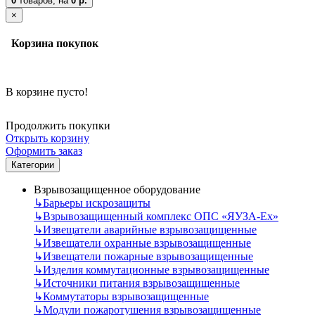
0
товаров,
на
0 р.
×
Корзина покупок
В корзине пусто!
Продолжить покупки
Открыть корзину
Оформить заказ
Категории
Взрывозащищенное оборудование
↳
Барьеры искрозащиты
↳
Взрывозащищенный комплекс ОПС «ЯУЗА-Ех»
↳
Извещатели аварийные взрывозащищенные
↳
Извещатели охранные взрывозащищенные
↳
Извещатели пожарные взрывозащищенные
↳
Изделия коммутационные взрывозащищенные
↳
Источники питания взрывозащищенные
↳
Коммутаторы взрывозащищенные
↳
Модули пожаротушения взрывозащищенные