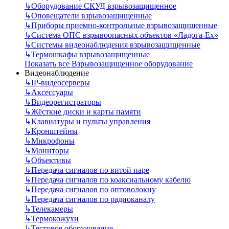
↳
Оборудование СКУД взрывозащищенное
↳
Оповещатели взрывозащищенные
↳
Приборы приемно-контрольные взрывозащищенные
↳
Система ОПС взрывоопасных объектов «Ладога-Ex»
↳
Системы видеонаблюдения взрывозащищенные
↳
Термошкафы взрывозащищенные
Показать все Взрывозащищенное оборудование
Видеонаблюдение
↳
IP-видеосерверы
↳
Аксессуары
↳
Видеорегистраторы
↳
Жёсткие диски и карты памяти
↳
Клавиатуры и пульты управления
↳
Кронштейны
↳
Микрофоны
↳
Мониторы
↳
Объективы
↳
Передача сигналов по витой паре
↳
Передача сигналов по коаксиальному кабелю
↳
Передача сигналов по оптоволокну
↳
Передача сигналов по радиоканалу
↳
Телекамеры
↳
Термокожухи
↳
Тестовое оборудование