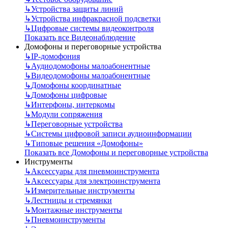
↳
Устройства защиты линий
↳
Устройства инфракрасной подсветки
↳
Цифровые системы видеоконтроля
Показать все Видеонаблюдение
Домофоны и переговорные устройства
↳
IP-домофония
↳
Аудиодомофоны малоабонентные
↳
Видеодомофоны малоабонентные
↳
Домофоны координатные
↳
Домофоны цифровые
↳
Интерфоны, интеркомы
↳
Модули сопряжения
↳
Переговорные устройства
↳
Системы цифровой записи аудиоинформации
↳
Типовые решения «Домофоны»
Показать все Домофоны и переговорные устройства
Инструменты
↳
Аксессуары для пневмоинструмента
↳
Аксессуары для электроинструмента
↳
Измерительные инструменты
↳
Лестницы и стремянки
↳
Монтажные инструменты
↳
Пневмоинструменты