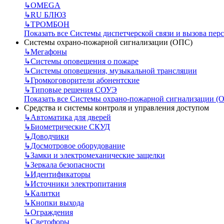
↳
OMEGA
↳
RU БЛЮЗ
↳
ТРОМБОН
Показать все Системы диспетчерской связи и вызова пер
Системы охрано-пожарной сигнализации (ОПС)
↳
Мегафоны
↳
Системы оповещения о пожаре
↳
Системы оповещения, музыкальной трансляции
↳
Громкоговорители абонентские
↳
Типовые решения СОУЭ
Показать все Системы охрано-пожарной сигнализации (
Средства и системы контроля и управления доступом
↳
Автоматика для дверей
↳
Биометрические СКУД
↳
Доводчики
↳
Досмотровое оборудование
↳
Замки и электромеханические защелки
↳
Зеркала безопасности
↳
Идентификаторы
↳
Источники электропитания
↳
Калитки
↳
Кнопки выхода
↳
Ограждения
↳
Светофоры