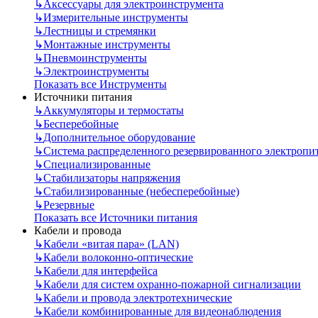
↳
Аксессуары для электроинструмента
↳
Измерительные инструменты
↳
Лестницы и стремянки
↳
Монтажные инструменты
↳
Пневмоинструменты
↳
Электроинструменты
Показать все Инструменты
Источники питания
↳
Аккумуляторы и термостаты
↳
Бесперебойные
↳
Дополнительное оборудование
↳
Система распределенного резервированного электропи
↳
Специализированные
↳
Стабилизаторы напряжения
↳
Стабилизированные (небесперебойные)
↳
Резервные
Показать все Источники питания
Кабели и провода
↳
Кабели «витая пара» (LAN)
↳
Кабели волоконно-оптические
↳
Кабели для интерфейса
↳
Кабели для систем охранно-пожарной сигнализации
↳
Кабели и провода электротехнические
↳
Кабели комбинированные для видеонаблюдения