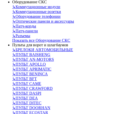
Оборудование СКС
↳
Коммутационные модули
↳
Коммутационные розетки
↳
Оборудование телефонии
↳
Оптические панели и аксессуары
↳
Патч-корды
↳
Патч-панели
↳
Разъемы
Показать все Оборудование СКС
Пульты для ворот и шлагбаумов
↳
БРЕЛОКИ АВТОМОБИЛЬНЫЕ
↳
ПУЛЬТ BAISHENG
↳
ПУЛЬТ AN-MOTORS
↳
ПУЛЬТ APOLLO
↳
ПУЛЬТ APRIMATIC
↳
ПУЛЬТ BENINCA
↳
ПУЛЬТ BFT
↳
ПУЛЬТ CAME
↳
ПУЛЬТ CRAWFORD
↳
ПУЛЬТ DASPI
↳
ПУЛЬТ DEA
↳
ПУЛЬТ DITEC
↳
ПУЛЬТ DOORHAN
↳
ПУЛЬТ ECOSTAR