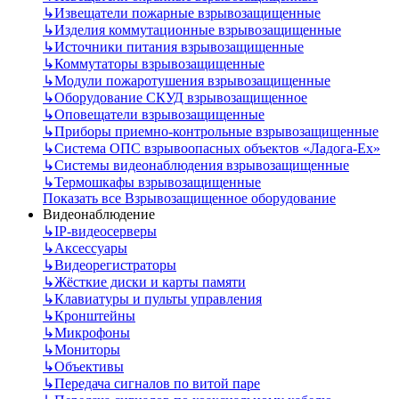
↳
Извещатели пожарные взрывозащищенные
↳
Изделия коммутационные взрывозащищенные
↳
Источники питания взрывозащищенные
↳
Коммутаторы взрывозащищенные
↳
Модули пожаротушения взрывозащищенные
↳
Оборудование СКУД взрывозащищенное
↳
Оповещатели взрывозащищенные
↳
Приборы приемно-контрольные взрывозащищенные
↳
Система ОПС взрывоопасных объектов «Ладога-Ex»
↳
Системы видеонаблюдения взрывозащищенные
↳
Термошкафы взрывозащищенные
Показать все Взрывозащищенное оборудование
Видеонаблюдение
↳
IP-видеосерверы
↳
Аксессуары
↳
Видеорегистраторы
↳
Жёсткие диски и карты памяти
↳
Клавиатуры и пульты управления
↳
Кронштейны
↳
Микрофоны
↳
Мониторы
↳
Объективы
↳
Передача сигналов по витой паре