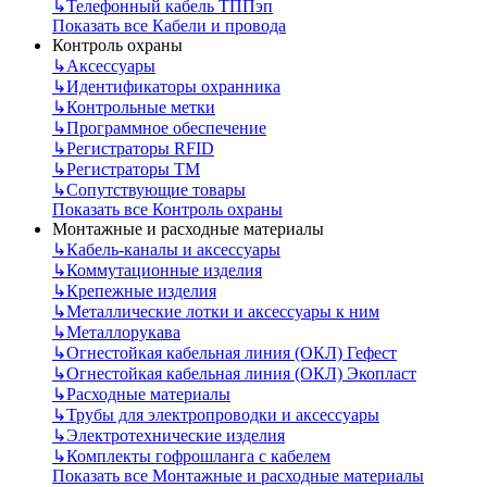
↳
Телефонный кабель ТППэп
Показать все Кабели и провода
Контроль охраны
↳
Аксессуары
↳
Идентификаторы охранника
↳
Контрольные метки
↳
Программное обеспечение
↳
Регистраторы RFID
↳
Регистраторы ТМ
↳
Сопутствующие товары
Показать все Контроль охраны
Монтажные и расходные материалы
↳
Кабель-каналы и аксессуары
↳
Коммутационные изделия
↳
Крепежные изделия
↳
Металлические лотки и аксессуары к ним
↳
Металлорукава
↳
Огнестойкая кабельная линия (ОКЛ) Гефест
↳
Огнестойкая кабельная линия (ОКЛ) Экопласт
↳
Расходные материалы
↳
Трубы для электропроводки и аксессуары
↳
Электротехнические изделия
↳
Комплекты гофрошланга с кабелем
Показать все Монтажные и расходные материалы