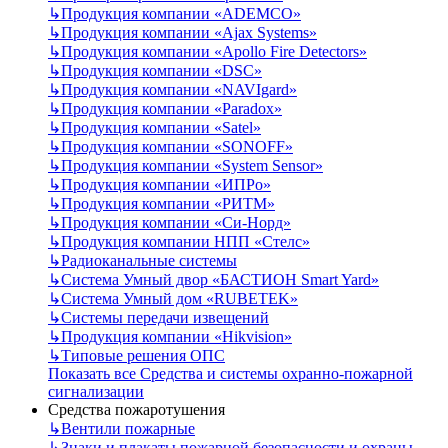
↳
Продукция компании «ADEMCO»
↳
Продукция компании «Ajax Systems»
↳
Продукция компании «Apollo Fire Detectors»
↳
Продукция компании «DSC»
↳
Продукция компании «NAVIgard»
↳
Продукция компании «Paradox»
↳
Продукция компании «Satel»
↳
Продукция компании «SONOFF»
↳
Продукция компании «System Sensor»
↳
Продукция компании «ИПРо»
↳
Продукция компании «РИТМ»
↳
Продукция компании «Си-Норд»
↳
Продукция компании НПП «Стелс»
↳
Радиоканальные системы
↳
Система Умный двор «БАСТИОН Smart Yard»
↳
Система Умный дом «RUBETEK»
↳
Системы передачи извещений
↳
Продукция компании «Hikvision»
↳
Типовые решения ОПС
Показать все Средства и системы охранно-пожарной
сигнализации
Средства пожаротушения
↳
Вентили пожарные
↳
Знаки и плакаты пожарной безопасности и охраны