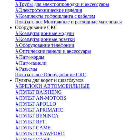
↳
Трубы для электропроводки и аксессуары
↳
Электротехнические изделия
↳
Комплекты гофрошланга с кабелем
Показать все Монтажные и расходные материалы
Оборудование СКС
↳
Коммутационные модули
↳
Коммутационные розетки
↳
Оборудование телефонии
↳
Оптические панели и аксессуары
↳
Патч-корды
↳
Патч-панели
↳
Разъемы
Показать все Оборудование СКС
Пульты для ворот и шлагбаумов
↳
БРЕЛОКИ АВТОМОБИЛЬНЫЕ
↳
ПУЛЬТ BAISHENG
↳
ПУЛЬТ AN-MOTORS
↳
ПУЛЬТ APOLLO
↳
ПУЛЬТ APRIMATIC
↳
ПУЛЬТ BENINCA
↳
ПУЛЬТ BFT
↳
ПУЛЬТ CAME
↳
ПУЛЬТ CRAWFORD
↳
ПУЛЬТ DASPI