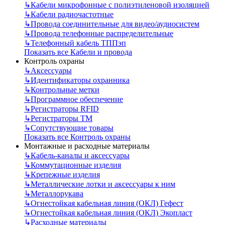
↳
Кабели микрофонные с полиэтиленовой изоляцией
↳
Кабели радиочастотные
↳
Провода соединительные для видео/аудиосистем
↳
Провода телефонные распределительные
↳
Телефонный кабель ТППэп
Показать все Кабели и провода
Контроль охраны
↳
Аксессуары
↳
Идентификаторы охранника
↳
Контрольные метки
↳
Программное обеспечение
↳
Регистраторы RFID
↳
Регистраторы ТМ
↳
Сопутствующие товары
Показать все Контроль охраны
Монтажные и расходные материалы
↳
Кабель-каналы и аксессуары
↳
Коммутационные изделия
↳
Крепежные изделия
↳
Металлические лотки и аксессуары к ним
↳
Металлорукава
↳
Огнестойкая кабельная линия (ОКЛ) Гефест
↳
Огнестойкая кабельная линия (ОКЛ) Экопласт
↳
Расходные материалы