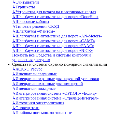
↳
Считыватели
↳
Турникеты
↳
Устройства для печати на пластиковых картах
↳
Шлагбаумы и автоматика для ворот «DoorHan»
↳
Шлюзовые кабины
↳
Типовые решения СКУД
↳
Шлагбаумы «Фантом»
↳
Шлагбаумы и автоматика для ворот «AN-Motors»
↳
Шлагбаумы и автоматика для ворот «CAME»
↳
Шлагбаумы и автоматика для ворот «FAAC»
↳
Шлагбаумы и автоматика для ворот «NICE»
Показать все Средства и системы контроля и
управления доступом
Средства и системы охранно-пожарной сигнализации
↳
АСКУЭ Ресурс
↳
Извещатели аварийные
↳
Извещатели охранные для наружной установки
↳
Извещатели охранные для помещений
↳
Извещатели пожарные
↳
Интегрированная система «ОРИОН» «Болид»
↳
Интегрированная система «Стрелец-Интеграл»
↳
Источники электропитания
↳
Оповещатели
↳
Приборы приемно-контрольные