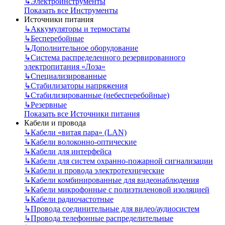
↳
Электроинструменты
Показать все Инструменты
Источники питания
↳
Аккумуляторы и термостаты
↳
Бесперебойные
↳
Дополнительное оборудование
↳
Система распределенного резервированного
электропитания «Лоза»
↳
Специализированные
↳
Стабилизаторы напряжения
↳
Стабилизированные (небесперебойные)
↳
Резервные
Показать все Источники питания
Кабели и провода
↳
Кабели «витая пара» (LAN)
↳
Кабели волоконно-оптические
↳
Кабели для интерфейса
↳
Кабели для систем охранно-пожарной сигнализации
↳
Кабели и провода электротехнические
↳
Кабели комбинированные для видеонаблюдения
↳
Кабели микрофонные с полиэтиленовой изоляцией
↳
Кабели радиочастотные
↳
Провода соединительные для видео/аудиосистем
↳
Провода телефонные распределительные