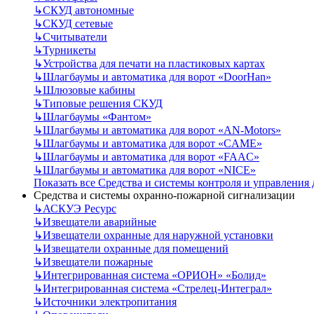
↳
СКУД автономные
↳
СКУД сетевые
↳
Считыватели
↳
Турникеты
↳
Устройства для печати на пластиковых картах
↳
Шлагбаумы и автоматика для ворот «DoorHan»
↳
Шлюзовые кабины
↳
Типовые решения СКУД
↳
Шлагбаумы «Фантом»
↳
Шлагбаумы и автоматика для ворот «AN-Motors»
↳
Шлагбаумы и автоматика для ворот «CAME»
↳
Шлагбаумы и автоматика для ворот «FAAC»
↳
Шлагбаумы и автоматика для ворот «NICE»
Показать все Средства и системы контроля и управления
Средства и системы охранно-пожарной сигнализации
↳
АСКУЭ Ресурс
↳
Извещатели аварийные
↳
Извещатели охранные для наружной установки
↳
Извещатели охранные для помещений
↳
Извещатели пожарные
↳
Интегрированная система «ОРИОН» «Болид»
↳
Интегрированная система «Стрелец-Интеграл»
↳
Источники электропитания