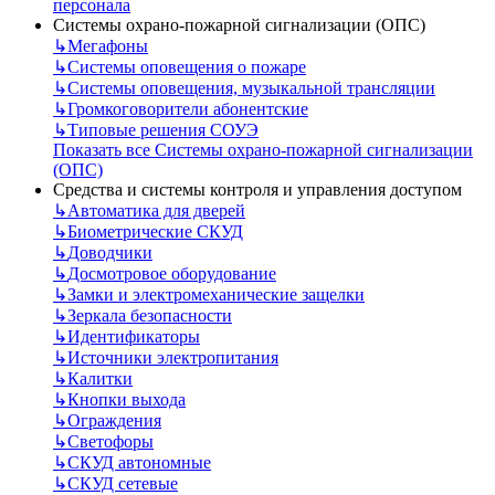
персонала
Системы охрано-пожарной сигнализации (ОПС)
↳
Мегафоны
↳
Системы оповещения о пожаре
↳
Системы оповещения, музыкальной трансляции
↳
Громкоговорители абонентские
↳
Типовые решения СОУЭ
Показать все Системы охрано-пожарной сигнализации
(ОПС)
Средства и системы контроля и управления доступом
↳
Автоматика для дверей
↳
Биометрические СКУД
↳
Доводчики
↳
Досмотровое оборудование
↳
Замки и электромеханические защелки
↳
Зеркала безопасности
↳
Идентификаторы
↳
Источники электропитания
↳
Калитки
↳
Кнопки выхода
↳
Ограждения
↳
Светофоры
↳
СКУД автономные
↳
СКУД сетевые