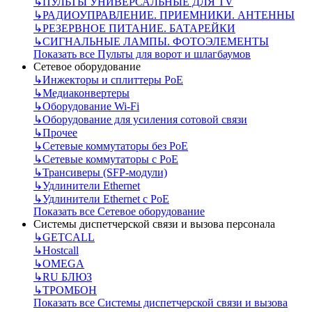
↳
ПУЛЬТЫ УНИВЕРСАЛЬНЫЕ ДЛЯ TV
↳
РАДИОУПРАВЛЕНИЕ. ПРИЕМНИКИ. АНТЕННЫ
↳
РЕЗЕРВНОЕ ПИТАНИЕ. БАТАРЕЙКИ
↳
СИГНАЛЬНЫЕ ЛАМПЫ. ФОТОЭЛЕМЕНТЫ
Показать все Пульты для ворот и шлагбаумов
Сетевое оборудование
↳
Инжекторы и сплиттеры РоЕ
↳
Медиаконвертеры
↳
Оборудование Wi-Fi
↳
Оборудование для усиления сотовой связи
↳
Прочее
↳
Сетевые коммутаторы без РоЕ
↳
Сетевые коммутаторы с РоЕ
↳
Трансиверы (SFP-модули)
↳
Удлинители Ethernet
↳
Удлинители Ethernet с PoE
Показать все Сетевое оборудование
Системы диспетчерской связи и вызова персонала
↳
GETCALL
↳
Hostcall
↳
OMEGA
↳
RU БЛЮЗ
↳
ТРОМБОН
Показать все Системы диспетчерской связи и вызова