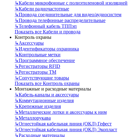
↳
Кабели микрофонные с полиэтиленовой изоляцией
↳
Кабели радиочастотные
↳
Провода соединительные для видео/аудиосистем
↳
Провода телефонные распределительные
↳
Телефонный кабель ТППэп
Показать все Кабели и провода
Контроль охраны
↳
Аксессуары
↳
Идентификаторы охранника
↳
Контрольные метки
↳
Программное обеспечение
↳
Регистраторы RFID
↳
Регистраторы ТМ
↳
Сопутствующие товары
Показать все Контроль охраны
Монтажные и расходные материалы
↳
Кабель-каналы и аксессуары
↳
Коммутационные изделия
↳
Крепежные изделия
↳
Металлические лотки и аксессуары к ним
↳
Металлорукава
↳
Огнестойкая кабельная линия (ОКЛ) Гефест
↳
Огнестойкая кабельная линия (ОКЛ) Экопласт
↳
Расходные материалы