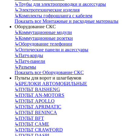
↳
Трубы для электропроводки и аксессуары
↳
Электротехнические изделия
↳
Комплекты гофрошланга с кабелем
Показать все Монтажные и расходные материалы
Оборудование СКС
↳
Коммутационные модули
↳
Коммутационные розетки
↳
Оборудование телефонии
↳
Оптические панели и аксессуары
↳
Патч-корды
↳
Патч-панели
↳
Разъемы
Показать все Оборудование СКС
Пульты для ворот и шлагбаумов
↳
БРЕЛОКИ АВТОМОБИЛЬНЫЕ
↳
ПУЛЬТ BAISHENG
↳
ПУЛЬТ AN-MOTORS
↳
ПУЛЬТ APOLLO
↳
ПУЛЬТ APRIMATIC
↳
ПУЛЬТ BENINCA
↳
ПУЛЬТ BFT
↳
ПУЛЬТ CAME
↳
ПУЛЬТ CRAWFORD
↳
ПУЛЬТ DASPI