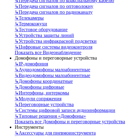
↳
Передача сигналов по коаксиальному кабелю
↳
Передача сигналов по оптоволокну
↳
Передача сигналов по радиоканалу
↳
Телекамеры
↳
Термокожухи
↳
Тестовое оборудование
↳
Устройства защиты линий
↳
Устройства инфракрасной подсветки
↳
Цифровые системы видеоконтроля
Показать все Видеонаблюдение
Домофоны и переговорные устройства
↳
IP-домофония
↳
Аудиодомофоны малоабонентные
↳
Видеодомофоны малоабонентные
↳
Домофоны координатные
↳
Домофоны цифровые
↳
Интерфоны, интеркомы
↳
Модули сопряжения
↳
Переговорные устройства
↳
Системы цифровой записи аудиоинформации
↳
Типовые решения «Домофоны»
Показать все Домофоны и переговорные устройства
Инструменты
↳
Аксессуары для пневмоинструмента