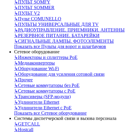
↳
ПУЛЬТ SOMFY
↳
ПУЛЬТ SOMMER
↳
ПУЛЬТ V2
↳
Пульт СOMUNELLO
↳
ПУЛЬТЫ УНИВЕРСАЛЬНЫЕ ДЛЯ TV
↳
РАДИОУПРАВЛЕНИЕ. ПРИЕМНИКИ. АНТЕННЫ
↳
РЕЗЕРВНОЕ ПИТАНИЕ. БАТАРЕЙКИ
↳
СИГНАЛЬНЫЕ ЛАМПЫ. ФОТОЭЛЕМЕНТЫ
Показать все Пульты для ворот и шлагбаумов
Сетевое оборудование
↳
Инжекторы и сплиттеры РоЕ
↳
Медиаконвертеры
↳
Оборудование Wi-Fi
↳
Оборудование для усиления сотовой связи
↳
Прочее
↳
Сетевые коммутаторы без РоЕ
↳
Сетевые коммутаторы с РоЕ
↳
Трансиверы (SFP-модули)
↳
Удлинители Ethernet
↳
Удлинители Ethernet с PoE
Показать все Сетевое оборудование
Системы диспетчерской связи и вызова персонала
↳
GETCALL
↳
Hostcall