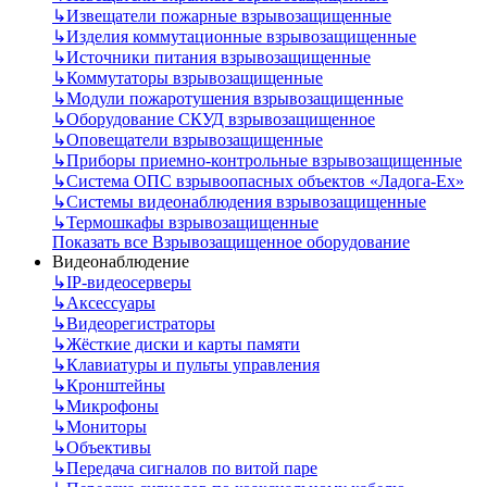
↳
Извещатели пожарные взрывозащищенные
↳
Изделия коммутационные взрывозащищенные
↳
Источники питания взрывозащищенные
↳
Коммутаторы взрывозащищенные
↳
Модули пожаротушения взрывозащищенные
↳
Оборудование СКУД взрывозащищенное
↳
Оповещатели взрывозащищенные
↳
Приборы приемно-контрольные взрывозащищенные
↳
Система ОПС взрывоопасных объектов «Ладога-Ex»
↳
Системы видеонаблюдения взрывозащищенные
↳
Термошкафы взрывозащищенные
Показать все Взрывозащищенное оборудование
Видеонаблюдение
↳
IP-видеосерверы
↳
Аксессуары
↳
Видеорегистраторы
↳
Жёсткие диски и карты памяти
↳
Клавиатуры и пульты управления
↳
Кронштейны
↳
Микрофоны
↳
Мониторы
↳
Объективы
↳
Передача сигналов по витой паре