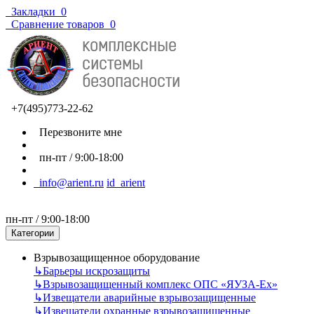
Закладки
0
Сравнение товаров
0
+7(495)773-22-62
Перезвоните мне
пн-пт / 9:00-18:00
info@arient.ru
id_arient
пн-пт / 9:00-18:00
Категории
Взрывозащищенное оборудование
↳
Барьеры искрозащиты
↳
Взрывозащищенный комплекс ОПС «ЯУЗА-Ех»
↳
Извещатели аварийные взрывозащищенные
↳
Извещатели охранные взрывозащищенные