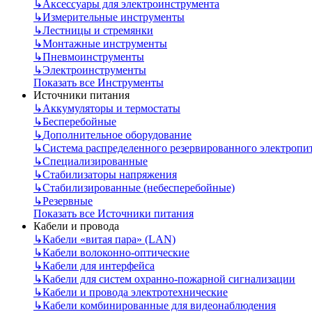
↳
Аксессуары для электроинструмента
↳
Измерительные инструменты
↳
Лестницы и стремянки
↳
Монтажные инструменты
↳
Пневмоинструменты
↳
Электроинструменты
Показать все Инструменты
Источники питания
↳
Аккумуляторы и термостаты
↳
Бесперебойные
↳
Дополнительное оборудование
↳
Система распределенного резервированного электропи
↳
Специализированные
↳
Стабилизаторы напряжения
↳
Стабилизированные (небесперебойные)
↳
Резервные
Показать все Источники питания
Кабели и провода
↳
Кабели «витая пара» (LAN)
↳
Кабели волоконно-оптические
↳
Кабели для интерфейса
↳
Кабели для систем охранно-пожарной сигнализации
↳
Кабели и провода электротехнические
↳
Кабели комбинированные для видеонаблюдения