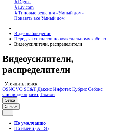
↳
Digma
↳
Livicom
↳
Типовые решения «Умный дом»
Показать все Умный дом
Видеонаблюдение
Передача сигналов по коаксиальному кабелю
Видеоусилители, распределители
Видеоусилители,
распределители
Уточнить поиск
OSNOVO
SC&T
Даксис
Инфотех
Кубрис
Себокс
Спецвидеопроект
Тахион
Сетка
Список
По умолчанию
По имени (A - Я)