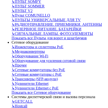
↳
ПУЛЬТ SOMFY
↳
ПУЛЬТ SOMMER
↳
ПУЛЬТ V2
↳
Пульт СOMUNELLO
↳
ПУЛЬТЫ УНИВЕРСАЛЬНЫЕ ДЛЯ TV
↳
РАДИОУПРАВЛЕНИЕ. ПРИЕМНИКИ. АНТЕННЫ
↳
РЕЗЕРВНОЕ ПИТАНИЕ. БАТАРЕЙКИ
↳
СИГНАЛЬНЫЕ ЛАМПЫ. ФОТОЭЛЕМЕНТЫ
Показать все Пульты для ворот и шлагбаумов
Сетевое оборудование
↳
Инжекторы и сплиттеры РоЕ
↳
Медиаконвертеры
↳
Оборудование Wi-Fi
↳
Оборудование для усиления сотовой связи
↳
Прочее
↳
Сетевые коммутаторы без РоЕ
↳
Сетевые коммутаторы с РоЕ
↳
Трансиверы (SFP-модули)
↳
Удлинители Ethernet
↳
Удлинители Ethernet с PoE
Показать все Сетевое оборудование
Системы диспетчерской связи и вызова персонала
↳
GETCALL
↳
Hostcall