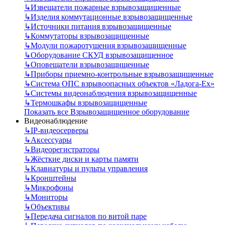
↳
Извещатели пожарные взрывозащищенные
↳
Изделия коммутационные взрывозащищенные
↳
Источники питания взрывозащищенные
↳
Коммутаторы взрывозащищенные
↳
Модули пожаротушения взрывозащищенные
↳
Оборудование СКУД взрывозащищенное
↳
Оповещатели взрывозащищенные
↳
Приборы приемно-контрольные взрывозащищенные
↳
Система ОПС взрывоопасных объектов «Ладога-Ex»
↳
Системы видеонаблюдения взрывозащищенные
↳
Термошкафы взрывозащищенные
Показать все Взрывозащищенное оборудование
Видеонаблюдение
↳
IP-видеосерверы
↳
Аксессуары
↳
Видеорегистраторы
↳
Жёсткие диски и карты памяти
↳
Клавиатуры и пульты управления
↳
Кронштейны
↳
Микрофоны
↳
Мониторы
↳
Объективы
↳
Передача сигналов по витой паре