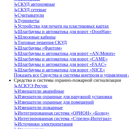
↳
СКУД автономные
↳
СКУД сетевые
↳
Считыватели
↳
Турникеты
↳
Устройства для печати на пластиковых картах
↳
Шлагбаумы и автоматика для ворот «DoorHan»
↳
Шлюзовые кабины
↳
Типовые решения СКУД
↳
Шлагбаумы «Фантом»
↳
Шлагбаумы и автоматика для ворот «AN-Motors»
↳
Шлагбаумы и автоматика для ворот «CAME»
↳
Шлагбаумы и автоматика для ворот «FAAC»
↳
Шлагбаумы и автоматика для ворот «NICE»
Показать все Средства и системы контроля и управления
Средства и системы охранно-пожарной сигнализации
↳
АСКУЭ Ресурс
↳
Извещатели аварийные
↳
Извещатели охранные для наружной установки
↳
Извещатели охранные для помещений
↳
Извещатели пожарные
↳
Интегрированная система «ОРИОН» «Болид»
↳
Интегрированная система «Стрелец-Интеграл»
↳
Источники электропитания