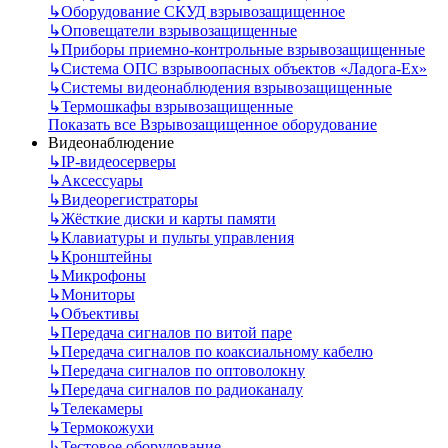
↳
Оборудование СКУД взрывозащищенное
↳
Оповещатели взрывозащищенные
↳
Приборы приемно-контрольные взрывозащищенные
↳
Система ОПС взрывоопасных объектов «Ладога-Ex»
↳
Системы видеонаблюдения взрывозащищенные
↳
Термошкафы взрывозащищенные
Показать все Взрывозащищенное оборудование
Видеонаблюдение
↳
IP-видеосерверы
↳
Аксессуары
↳
Видеорегистраторы
↳
Жёсткие диски и карты памяти
↳
Клавиатуры и пульты управления
↳
Кронштейны
↳
Микрофоны
↳
Мониторы
↳
Объективы
↳
Передача сигналов по витой паре
↳
Передача сигналов по коаксиальному кабелю
↳
Передача сигналов по оптоволокну
↳
Передача сигналов по радиоканалу
↳
Телекамеры
↳
Термокожухи
↳
Тестовое оборудование