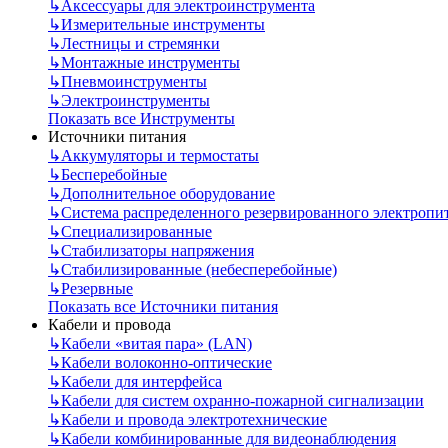
↳
Аксессуары для электроинструмента
↳
Измерительные инструменты
↳
Лестницы и стремянки
↳
Монтажные инструменты
↳
Пневмоинструменты
↳
Электроинструменты
Показать все Инструменты
Источники питания
↳
Аккумуляторы и термостаты
↳
Бесперебойные
↳
Дополнительное оборудование
↳
Система распределенного резервированного электропи
↳
Специализированные
↳
Стабилизаторы напряжения
↳
Стабилизированные (небесперебойные)
↳
Резервные
Показать все Источники питания
Кабели и провода
↳
Кабели «витая пара» (LAN)
↳
Кабели волоконно-оптические
↳
Кабели для интерфейса
↳
Кабели для систем охранно-пожарной сигнализации
↳
Кабели и провода электротехнические
↳
Кабели комбинированные для видеонаблюдения