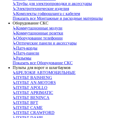
↳
Трубы для электропроводки и аксессуары
↳
Электротехнические изделия
↳
Комплекты гофрошланга с кабелем
Показать все Монтажные и расходные материалы
Оборудование СКС
↳
Коммутационные модули
↳
Коммутационные розетки
↳
Оборудование телефонии
↳
Оптические панели и аксессуары
↳
Патч-корды
↳
Патч-панели
↳
Разъемы
Показать все Оборудование СКС
Пульты для ворот и шлагбаумов
↳
БРЕЛОКИ АВТОМОБИЛЬНЫЕ
↳
ПУЛЬТ BAISHENG
↳
ПУЛЬТ AN-MOTORS
↳
ПУЛЬТ APOLLO
↳
ПУЛЬТ APRIMATIC
↳
ПУЛЬТ BENINCA
↳
ПУЛЬТ BFT
↳
ПУЛЬТ CAME
↳
ПУЛЬТ CRAWFORD
↳
ПУЛЬТ DASPI