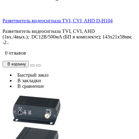
Разветвитель видеосигнала TVI, CVI, AHD D-H104
Разветвитель видеосигнала TVI, CVI, AHD
(1вх./4вых.); DC12В/500мA (БП в комплекте); 143x21x58мм;
-2..
0 отзывов
В корзину
Быстрый заказ
В закладки
В сравнение