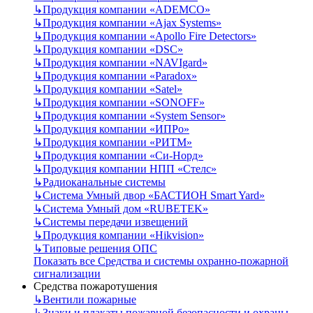
↳
Продукция компании «ADEMCO»
↳
Продукция компании «Ajax Systems»
↳
Продукция компании «Apollo Fire Detectors»
↳
Продукция компании «DSC»
↳
Продукция компании «NAVIgard»
↳
Продукция компании «Paradox»
↳
Продукция компании «Satel»
↳
Продукция компании «SONOFF»
↳
Продукция компании «System Sensor»
↳
Продукция компании «ИПРо»
↳
Продукция компании «РИТМ»
↳
Продукция компании «Си-Норд»
↳
Продукция компании НПП «Стелс»
↳
Радиоканальные системы
↳
Система Умный двор «БАСТИОН Smart Yard»
↳
Система Умный дом «RUBETEK»
↳
Системы передачи извещений
↳
Продукция компании «Hikvision»
↳
Типовые решения ОПС
Показать все Средства и системы охранно-пожарной
сигнализации
Средства пожаротушения
↳
Вентили пожарные
↳
Знаки и плакаты пожарной безопасности и охраны