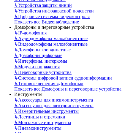
↳
Устройства защиты линий
↳
Устройства инфракрасной подсветки
↳
Цифровые системы видеоконтроля
Показать все Видеонаблюдение
Домофоны и переговорные устройства
↳
IP-домофония
↳
Аудиодомофоны малоабонентные
↳
Видеодомофоны малоабонентные
↳
Домофоны координатные
↳
Домофоны цифровые
↳
Интерфоны, интеркомы
↳
Модули сопряжения
↳
Переговорные устройства
↳
Системы цифровой записи аудиоинформации
↳
Типовые решения «Домофоны»
Показать все Домофоны и переговорные устройства
Инструменты
↳
Аксессуары для пневмоинструмента
↳
Аксессуары для электроинструмента
↳
Измерительные инструменты
↳
Лестницы и стремянки
↳
Монтажные инструменты
↳
Пневмоинструменты