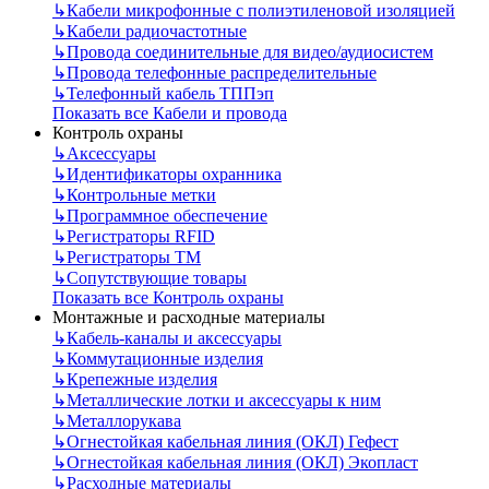
↳
Кабели микрофонные с полиэтиленовой изоляцией
↳
Кабели радиочастотные
↳
Провода соединительные для видео/аудиосистем
↳
Провода телефонные распределительные
↳
Телефонный кабель ТППэп
Показать все Кабели и провода
Контроль охраны
↳
Аксессуары
↳
Идентификаторы охранника
↳
Контрольные метки
↳
Программное обеспечение
↳
Регистраторы RFID
↳
Регистраторы ТМ
↳
Сопутствующие товары
Показать все Контроль охраны
Монтажные и расходные материалы
↳
Кабель-каналы и аксессуары
↳
Коммутационные изделия
↳
Крепежные изделия
↳
Металлические лотки и аксессуары к ним
↳
Металлорукава
↳
Огнестойкая кабельная линия (ОКЛ) Гефест
↳
Огнестойкая кабельная линия (ОКЛ) Экопласт
↳
Расходные материалы