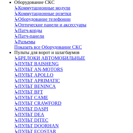
Оборудование СКС
↳
Коммутационные модули
↳
Коммутационные розетки
↳
Оборудование телефонии
↳
Оптические панели и аксессуары
↳
Патч-корды
↳
Патч-панели
↳
Разъемы
Показать все Оборудование СКС
Пульты для ворот и шлагбаумов
↳
БРЕЛОКИ АВТОМОБИЛЬНЫЕ
↳
ПУЛЬТ BAISHENG
↳
ПУЛЬТ AN-MOTORS
↳
ПУЛЬТ APOLLO
↳
ПУЛЬТ APRIMATIC
↳
ПУЛЬТ BENINCA
↳
ПУЛЬТ BFT
↳
ПУЛЬТ CAME
↳
ПУЛЬТ CRAWFORD
↳
ПУЛЬТ DASPI
↳
ПУЛЬТ DEA
↳
ПУЛЬТ DITEC
↳
ПУЛЬТ DOORHAN
↳
ПУЛЬТ ECOSTAR