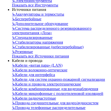
↳
Электроинструменты
Показать все Инструменты
Источники питания
↳
Аккумуляторы и термостаты
↳
Бесперебойные
↳
Дополнительное оборудование
↳
Система распределенного резервированного
электропитания «Лоза»
↳
Специализированные
↳
Стабилизаторы напряжения
↳
Стабилизированные (небесперебойные)
↳
Резервные
Показать все Источники питания
Кабели и провода
↳
Кабели «витая пара» (LAN)
↳
Кабели волоконно-оптические
↳
Кабели для интерфейса
↳
Кабели для систем охранно-пожарной сигнализации
↳
Кабели и провода электротехнические
↳
Кабели комбинированные для видеонаблюдения
↳
Кабели микрофонные с полиэтиленовой изоляцией
↳
Кабели радиочастотные
↳
Провода соединительные для видео/аудиосистем
↳
Провода телефонные распределительные