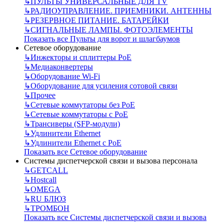
↳
ПУЛЬТЫ УНИВЕРСАЛЬНЫЕ ДЛЯ TV
↳
РАДИОУПРАВЛЕНИЕ. ПРИЕМНИКИ. АНТЕННЫ
↳
РЕЗЕРВНОЕ ПИТАНИЕ. БАТАРЕЙКИ
↳
СИГНАЛЬНЫЕ ЛАМПЫ. ФОТОЭЛЕМЕНТЫ
Показать все Пульты для ворот и шлагбаумов
Сетевое оборудование
↳
Инжекторы и сплиттеры РоЕ
↳
Медиаконвертеры
↳
Оборудование Wi-Fi
↳
Оборудование для усиления сотовой связи
↳
Прочее
↳
Сетевые коммутаторы без РоЕ
↳
Сетевые коммутаторы с РоЕ
↳
Трансиверы (SFP-модули)
↳
Удлинители Ethernet
↳
Удлинители Ethernet с PoE
Показать все Сетевое оборудование
Системы диспетчерской связи и вызова персонала
↳
GETCALL
↳
Hostcall
↳
OMEGA
↳
RU БЛЮЗ
↳
ТРОМБОН
Показать все Системы диспетчерской связи и вызова