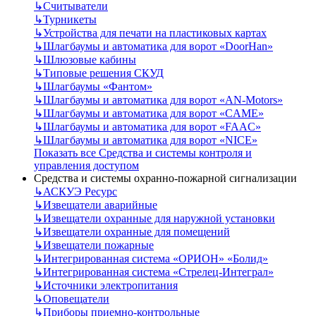
↳
Считыватели
↳
Турникеты
↳
Устройства для печати на пластиковых картах
↳
Шлагбаумы и автоматика для ворот «DoorHan»
↳
Шлюзовые кабины
↳
Типовые решения СКУД
↳
Шлагбаумы «Фантом»
↳
Шлагбаумы и автоматика для ворот «AN-Motors»
↳
Шлагбаумы и автоматика для ворот «CAME»
↳
Шлагбаумы и автоматика для ворот «FAAC»
↳
Шлагбаумы и автоматика для ворот «NICE»
Показать все Средства и системы контроля и
управления доступом
Средства и системы охранно-пожарной сигнализации
↳
АСКУЭ Ресурс
↳
Извещатели аварийные
↳
Извещатели охранные для наружной установки
↳
Извещатели охранные для помещений
↳
Извещатели пожарные
↳
Интегрированная система «ОРИОН» «Болид»
↳
Интегрированная система «Стрелец-Интеграл»
↳
Источники электропитания
↳
Оповещатели
↳
Приборы приемно-контрольные