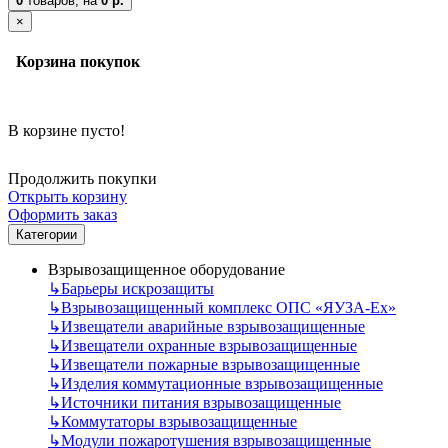
0
товаров,
на
0 р.
×
Корзина покупок
В корзине пусто!
Продолжить покупки
Открыть корзину
Оформить заказ
Категории
Взрывозащищенное оборудование
↳
Барьеры искрозащиты
↳
Взрывозащищенный комплекс ОПС «ЯУЗА-Ех»
↳
Извещатели аварийные взрывозащищенные
↳
Извещатели охранные взрывозащищенные
↳
Извещатели пожарные взрывозащищенные
↳
Изделия коммутационные взрывозащищенные
↳
Источники питания взрывозащищенные
↳
Коммутаторы взрывозащищенные
↳
Модули пожаротушения взрывозащищенные