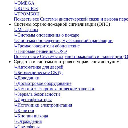
↳
OMEGA
↳
RU БЛЮЗ
↳
ТРОМБОН
Показать все Системы диспетчерской связи и вызова пер
Системы охрано-пожарной сигнализации (ОПС)
↳
Мегафоны
↳
Системы оповещения о пожаре
↳
Системы оповещения, музыкальной трансляции
↳
Громкоговорители абонентские
↳
Типовые решения СОУЭ
Показать все Системы охрано-пожарной сигнализации (
Средства и системы контроля и управления доступом
↳
Автоматика для дверей
↳
Биометрические СКУД
↳
Доводчики
↳
Досмотровое оборудование
↳
Замки и электромеханические защелки
↳
Зеркала безопасности
↳
Идентификаторы
↳
Источники электропитания
↳
Калитки
↳
Кнопки выхода
↳
Ограждения
↳
Светофоры