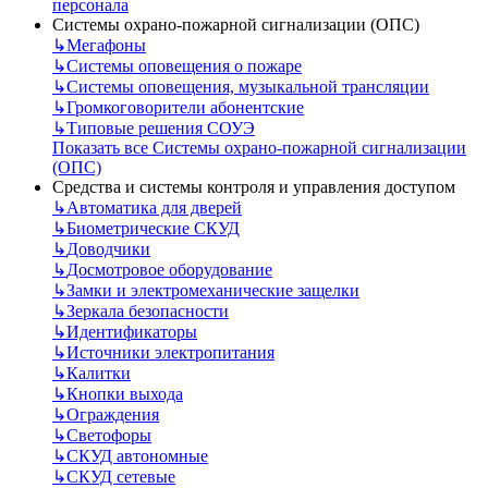
персонала
Системы охрано-пожарной сигнализации (ОПС)
↳
Мегафоны
↳
Системы оповещения о пожаре
↳
Системы оповещения, музыкальной трансляции
↳
Громкоговорители абонентские
↳
Типовые решения СОУЭ
Показать все Системы охрано-пожарной сигнализации
(ОПС)
Средства и системы контроля и управления доступом
↳
Автоматика для дверей
↳
Биометрические СКУД
↳
Доводчики
↳
Досмотровое оборудование
↳
Замки и электромеханические защелки
↳
Зеркала безопасности
↳
Идентификаторы
↳
Источники электропитания
↳
Калитки
↳
Кнопки выхода
↳
Ограждения
↳
Светофоры
↳
СКУД автономные
↳
СКУД сетевые