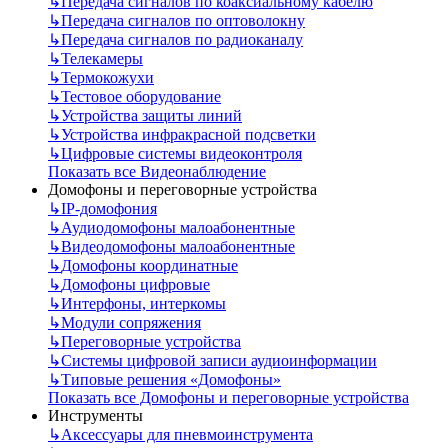
↳
Передача сигналов по коаксиальному кабелю
↳
Передача сигналов по оптоволокну
↳
Передача сигналов по радиоканалу
↳
Телекамеры
↳
Термокожухи
↳
Тестовое оборудование
↳
Устройства защиты линий
↳
Устройства инфракрасной подсветки
↳
Цифровые системы видеоконтроля
Показать все Видеонаблюдение
Домофоны и переговорные устройства
↳
IP-домофония
↳
Аудиодомофоны малоабонентные
↳
Видеодомофоны малоабонентные
↳
Домофоны координатные
↳
Домофоны цифровые
↳
Интерфоны, интеркомы
↳
Модули сопряжения
↳
Переговорные устройства
↳
Системы цифровой записи аудиоинформации
↳
Типовые решения «Домофоны»
Показать все Домофоны и переговорные устройства
Инструменты
↳
Аксессуары для пневмоинструмента