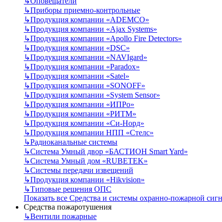
↳
Оповещатели
↳
Приборы приемно-контрольные
↳
Продукция компании «ADEMCO»
↳
Продукция компании «Ajax Systems»
↳
Продукция компании «Apollo Fire Detectors»
↳
Продукция компании «DSC»
↳
Продукция компании «NAVIgard»
↳
Продукция компании «Paradox»
↳
Продукция компании «Satel»
↳
Продукция компании «SONOFF»
↳
Продукция компании «System Sensor»
↳
Продукция компании «ИПРо»
↳
Продукция компании «РИТМ»
↳
Продукция компании «Си-Норд»
↳
Продукция компании НПП «Стелс»
↳
Радиоканальные системы
↳
Система Умный двор «БАСТИОН Smart Yard»
↳
Система Умный дом «RUBETEK»
↳
Системы передачи извещений
↳
Продукция компании «Hikvision»
↳
Типовые решения ОПС
Показать все Средства и системы охранно-пожарной сиг
Средства пожаротушения
↳
Вентили пожарные