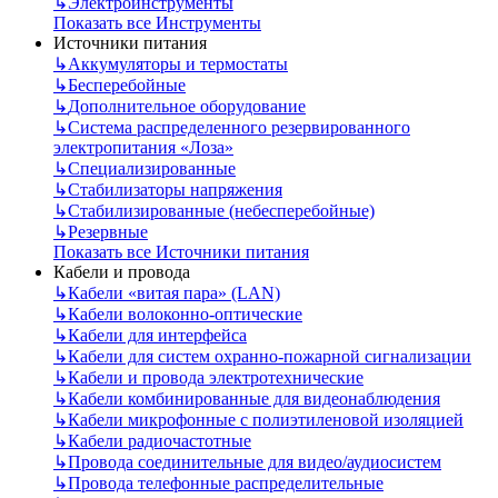
↳
Электроинструменты
Показать все Инструменты
Источники питания
↳
Аккумуляторы и термостаты
↳
Бесперебойные
↳
Дополнительное оборудование
↳
Система распределенного резервированного
электропитания «Лоза»
↳
Специализированные
↳
Стабилизаторы напряжения
↳
Стабилизированные (небесперебойные)
↳
Резервные
Показать все Источники питания
Кабели и провода
↳
Кабели «витая пара» (LAN)
↳
Кабели волоконно-оптические
↳
Кабели для интерфейса
↳
Кабели для систем охранно-пожарной сигнализации
↳
Кабели и провода электротехнические
↳
Кабели комбинированные для видеонаблюдения
↳
Кабели микрофонные с полиэтиленовой изоляцией
↳
Кабели радиочастотные
↳
Провода соединительные для видео/аудиосистем
↳
Провода телефонные распределительные