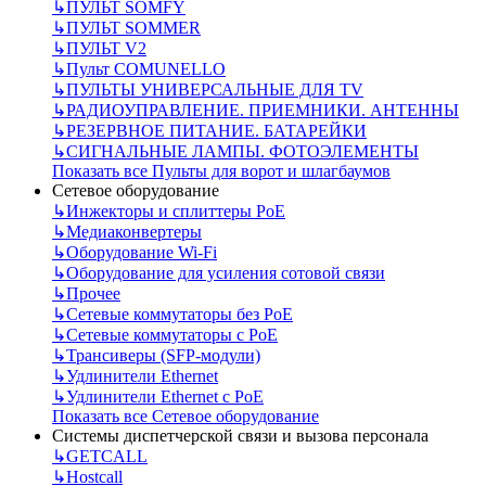
↳
ПУЛЬТ SOMFY
↳
ПУЛЬТ SOMMER
↳
ПУЛЬТ V2
↳
Пульт СOMUNELLO
↳
ПУЛЬТЫ УНИВЕРСАЛЬНЫЕ ДЛЯ TV
↳
РАДИОУПРАВЛЕНИЕ. ПРИЕМНИКИ. АНТЕННЫ
↳
РЕЗЕРВНОЕ ПИТАНИЕ. БАТАРЕЙКИ
↳
СИГНАЛЬНЫЕ ЛАМПЫ. ФОТОЭЛЕМЕНТЫ
Показать все Пульты для ворот и шлагбаумов
Сетевое оборудование
↳
Инжекторы и сплиттеры РоЕ
↳
Медиаконвертеры
↳
Оборудование Wi-Fi
↳
Оборудование для усиления сотовой связи
↳
Прочее
↳
Сетевые коммутаторы без РоЕ
↳
Сетевые коммутаторы с РоЕ
↳
Трансиверы (SFP-модули)
↳
Удлинители Ethernet
↳
Удлинители Ethernet с PoE
Показать все Сетевое оборудование
Системы диспетчерской связи и вызова персонала
↳
GETCALL
↳
Hostcall