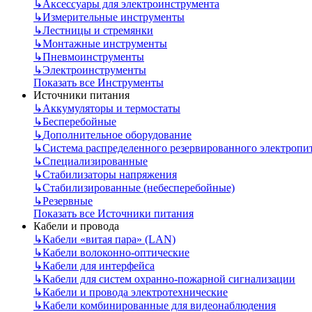
↳
Аксессуары для электроинструмента
↳
Измерительные инструменты
↳
Лестницы и стремянки
↳
Монтажные инструменты
↳
Пневмоинструменты
↳
Электроинструменты
Показать все Инструменты
Источники питания
↳
Аккумуляторы и термостаты
↳
Бесперебойные
↳
Дополнительное оборудование
↳
Система распределенного резервированного электропи
↳
Специализированные
↳
Стабилизаторы напряжения
↳
Стабилизированные (небесперебойные)
↳
Резервные
Показать все Источники питания
Кабели и провода
↳
Кабели «витая пара» (LAN)
↳
Кабели волоконно-оптические
↳
Кабели для интерфейса
↳
Кабели для систем охранно-пожарной сигнализации
↳
Кабели и провода электротехнические
↳
Кабели комбинированные для видеонаблюдения