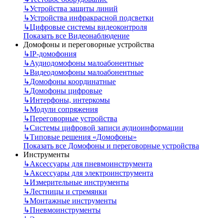
↳
Устройства защиты линий
↳
Устройства инфракрасной подсветки
↳
Цифровые системы видеоконтроля
Показать все Видеонаблюдение
Домофоны и переговорные устройства
↳
IP-домофония
↳
Аудиодомофоны малоабонентные
↳
Видеодомофоны малоабонентные
↳
Домофоны координатные
↳
Домофоны цифровые
↳
Интерфоны, интеркомы
↳
Модули сопряжения
↳
Переговорные устройства
↳
Системы цифровой записи аудиоинформации
↳
Типовые решения «Домофоны»
Показать все Домофоны и переговорные устройства
Инструменты
↳
Аксессуары для пневмоинструмента
↳
Аксессуары для электроинструмента
↳
Измерительные инструменты
↳
Лестницы и стремянки
↳
Монтажные инструменты
↳
Пневмоинструменты