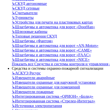
↳
СКУД автономные
↳
СКУД сетевые
↳
Считыватели
↳
Турникеты
↳
Устройства для печати на пластиковых картах
↳
Шлагбаумы и автоматика для ворот «DoorHan»
↳
Шлюзовые кабины
↳
Типовые решения СКУД
↳
Шлагбаумы «Фантом»
↳
Шлагбаумы и автоматика для ворот «AN-Motors»
↳
Шлагбаумы и автоматика для ворот «CAME»
↳
Шлагбаумы и автоматика для ворот «FAAC»
↳
Шлагбаумы и автоматика для ворот «NICE»
Показать все Средства и системы контроля и управления
Средства и системы охранно-пожарной сигнализации
↳
АСКУЭ Ресурс
↳
Извещатели аварийные
↳
Извещатели охранные для наружной установки
↳
Извещатели охранные для помещений
↳
Извещатели пожарные
↳
Интегрированная система «ОРИОН» «Болид»
↳
Интегрированная система «Стрелец-Интеграл»
↳
Источники электропитания