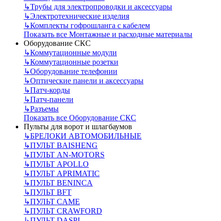
↳
Трубы для электропроводки и аксессуары
↳
Электротехнические изделия
↳
Комплекты гофрошланга с кабелем
Показать все Монтажные и расходные материалы
Оборудование СКС
↳
Коммутационные модули
↳
Коммутационные розетки
↳
Оборудование телефонии
↳
Оптические панели и аксессуары
↳
Патч-корды
↳
Патч-панели
↳
Разъемы
Показать все Оборудование СКС
Пульты для ворот и шлагбаумов
↳
БРЕЛОКИ АВТОМОБИЛЬНЫЕ
↳
ПУЛЬТ BAISHENG
↳
ПУЛЬТ AN-MOTORS
↳
ПУЛЬТ APOLLO
↳
ПУЛЬТ APRIMATIC
↳
ПУЛЬТ BENINCA
↳
ПУЛЬТ BFT
↳
ПУЛЬТ CAME
↳
ПУЛЬТ CRAWFORD
↳
ПУЛЬТ DASPI