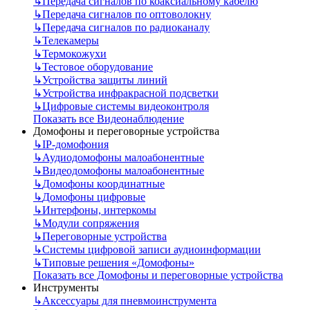
↳
Передача сигналов по коаксиальному кабелю
↳
Передача сигналов по оптоволокну
↳
Передача сигналов по радиоканалу
↳
Телекамеры
↳
Термокожухи
↳
Тестовое оборудование
↳
Устройства защиты линий
↳
Устройства инфракрасной подсветки
↳
Цифровые системы видеоконтроля
Показать все Видеонаблюдение
Домофоны и переговорные устройства
↳
IP-домофония
↳
Аудиодомофоны малоабонентные
↳
Видеодомофоны малоабонентные
↳
Домофоны координатные
↳
Домофоны цифровые
↳
Интерфоны, интеркомы
↳
Модули сопряжения
↳
Переговорные устройства
↳
Системы цифровой записи аудиоинформации
↳
Типовые решения «Домофоны»
Показать все Домофоны и переговорные устройства
Инструменты
↳
Аксессуары для пневмоинструмента