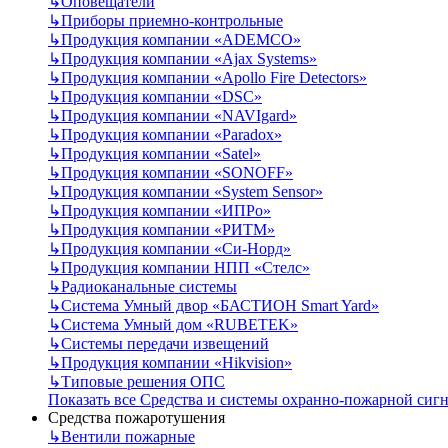
↳
Оповещатели
↳
Приборы приемно-контрольные
↳
Продукция компании «ADEMCO»
↳
Продукция компании «Ajax Systems»
↳
Продукция компании «Apollo Fire Detectors»
↳
Продукция компании «DSC»
↳
Продукция компании «NAVIgard»
↳
Продукция компании «Paradox»
↳
Продукция компании «Satel»
↳
Продукция компании «SONOFF»
↳
Продукция компании «System Sensor»
↳
Продукция компании «ИПРо»
↳
Продукция компании «РИТМ»
↳
Продукция компании «Си-Норд»
↳
Продукция компании НПП «Стелс»
↳
Радиоканальные системы
↳
Система Умный двор «БАСТИОН Smart Yard»
↳
Система Умный дом «RUBETEK»
↳
Системы передачи извещений
↳
Продукция компании «Hikvision»
↳
Типовые решения ОПС
Показать все Средства и системы охранно-пожарной сиг
Средства пожаротушения
↳
Вентили пожарные