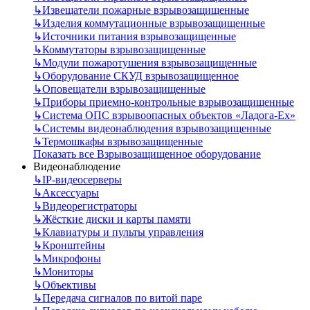
↳
Извещатели пожарные взрывозащищенные
↳
Изделия коммутационные взрывозащищенные
↳
Источники питания взрывозащищенные
↳
Коммутаторы взрывозащищенные
↳
Модули пожаротушения взрывозащищенные
↳
Оборудование СКУД взрывозащищенное
↳
Оповещатели взрывозащищенные
↳
Приборы приемно-контрольные взрывозащищенные
↳
Система ОПС взрывоопасных объектов «Ладога-Ex»
↳
Системы видеонаблюдения взрывозащищенные
↳
Термошкафы взрывозащищенные
Показать все Взрывозащищенное оборудование
Видеонаблюдение
↳
IP-видеосерверы
↳
Аксессуары
↳
Видеорегистраторы
↳
Жёсткие диски и карты памяти
↳
Клавиатуры и пульты управления
↳
Кронштейны
↳
Микрофоны
↳
Мониторы
↳
Объективы
↳
Передача сигналов по витой паре