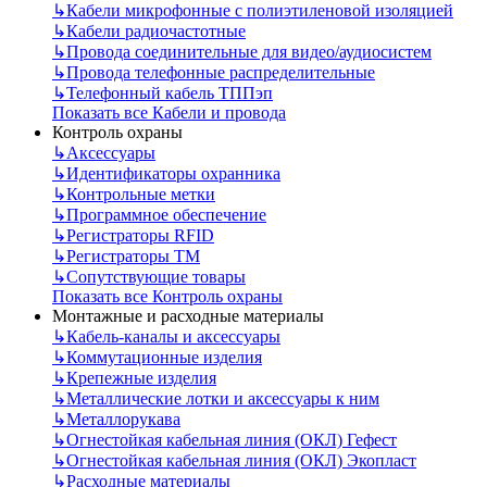
↳
Кабели микрофонные с полиэтиленовой изоляцией
↳
Кабели радиочастотные
↳
Провода соединительные для видео/аудиосистем
↳
Провода телефонные распределительные
↳
Телефонный кабель ТППэп
Показать все Кабели и провода
Контроль охраны
↳
Аксессуары
↳
Идентификаторы охранника
↳
Контрольные метки
↳
Программное обеспечение
↳
Регистраторы RFID
↳
Регистраторы ТМ
↳
Сопутствующие товары
Показать все Контроль охраны
Монтажные и расходные материалы
↳
Кабель-каналы и аксессуары
↳
Коммутационные изделия
↳
Крепежные изделия
↳
Металлические лотки и аксессуары к ним
↳
Металлорукава
↳
Огнестойкая кабельная линия (ОКЛ) Гефест
↳
Огнестойкая кабельная линия (ОКЛ) Экопласт
↳
Расходные материалы