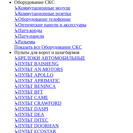
Оборудование СКС
↳
Коммутационные модули
↳
Коммутационные розетки
↳
Оборудование телефонии
↳
Оптические панели и аксессуары
↳
Патч-корды
↳
Патч-панели
↳
Разъемы
Показать все Оборудование СКС
Пульты для ворот и шлагбаумов
↳
БРЕЛОКИ АВТОМОБИЛЬНЫЕ
↳
ПУЛЬТ BAISHENG
↳
ПУЛЬТ AN-MOTORS
↳
ПУЛЬТ APOLLO
↳
ПУЛЬТ APRIMATIC
↳
ПУЛЬТ BENINCA
↳
ПУЛЬТ BFT
↳
ПУЛЬТ CAME
↳
ПУЛЬТ CRAWFORD
↳
ПУЛЬТ DASPI
↳
ПУЛЬТ DEA
↳
ПУЛЬТ DITEC
↳
ПУЛЬТ DOORHAN
↳
ПУЛЬТ ECOSTAR