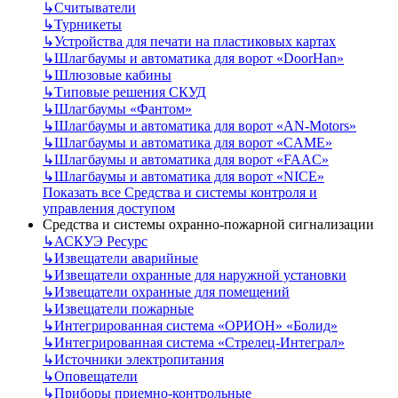
↳
Считыватели
↳
Турникеты
↳
Устройства для печати на пластиковых картах
↳
Шлагбаумы и автоматика для ворот «DoorHan»
↳
Шлюзовые кабины
↳
Типовые решения СКУД
↳
Шлагбаумы «Фантом»
↳
Шлагбаумы и автоматика для ворот «AN-Motors»
↳
Шлагбаумы и автоматика для ворот «CAME»
↳
Шлагбаумы и автоматика для ворот «FAAC»
↳
Шлагбаумы и автоматика для ворот «NICE»
Показать все Средства и системы контроля и
управления доступом
Средства и системы охранно-пожарной сигнализации
↳
АСКУЭ Ресурс
↳
Извещатели аварийные
↳
Извещатели охранные для наружной установки
↳
Извещатели охранные для помещений
↳
Извещатели пожарные
↳
Интегрированная система «ОРИОН» «Болид»
↳
Интегрированная система «Стрелец-Интеграл»
↳
Источники электропитания
↳
Оповещатели
↳
Приборы приемно-контрольные