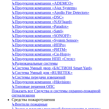
↳
Продукция компании «ADEMCO»
↳
Продукция компании «Ajax Systems»
↳
Продукция компании «Apollo Fire Detectors»
↳
Продукция компании «DSC»
↳
Продукция компании «NAVIgard»
↳
Продукция компании «Paradox»
↳
Продукция компании «Satel»
↳
Продукция компании «SONOFF»
↳
Продукция компании «System Sensor»
↳
Продукция компании «ИПРо»
↳
Продукция компании «РИТМ»
↳
Продукция компании «Си-Норд»
↳
Продукция компании НПП «Стелс»
↳
Радиоканальные системы
↳
Система Умный двор «БАСТИОН Smart Yard»
↳
Система Умный дом «RUBETEK»
↳
Системы передачи извещений
↳
Продукция компании «Hikvision»
↳
Типовые решения ОПС
Показать все Средства и системы охранно-пожарной
сигнализации
Средства пожаротушения
↳
Вентили пожарные
↳
Знаки и плакаты пожарной безопасности и охраны