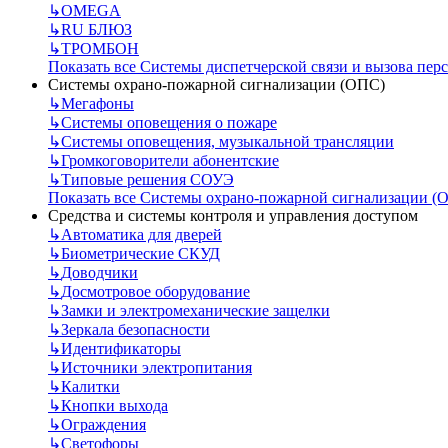
↳
OMEGA
↳
RU БЛЮЗ
↳
ТРОМБОН
Показать все Системы диспетчерской связи и вызова пер
Системы охрано-пожарной сигнализации (ОПС)
↳
Мегафоны
↳
Системы оповещения о пожаре
↳
Системы оповещения, музыкальной трансляции
↳
Громкоговорители абонентские
↳
Типовые решения СОУЭ
Показать все Системы охрано-пожарной сигнализации (
Средства и системы контроля и управления доступом
↳
Автоматика для дверей
↳
Биометрические СКУД
↳
Доводчики
↳
Досмотровое оборудование
↳
Замки и электромеханические защелки
↳
Зеркала безопасности
↳
Идентификаторы
↳
Источники электропитания
↳
Калитки
↳
Кнопки выхода
↳
Ограждения
↳
Светофоры