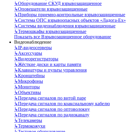
↳
Оборудование СКУД взрывозащищенное
↳
Оповещатели взрывозащищенные
↳
Приборы приемно-контрольные взрывозащищенные
↳
Система ОПС взрывоопасных объектов «Ладога-Ex»
↳
Системы видеонаблюдения взрывозащищенные
↳
Термошкафы взрывозащищенные
Показать все Взрывозащищенное оборудование
Видеонаблюдение
↳
IP-видеосерверы
↳
Аксессуары
↳
Видеорегистраторы
↳
Жёсткие диски и карты памяти
↳
Клавиатуры и пульты управления
↳
Кронштейны
↳
Микрофоны
↳
Мониторы
↳
Объективы
↳
Передача сигналов по витой паре
↳
Передача сигналов по коаксиальному кабелю
↳
Передача сигналов по оптоволокну
↳
Передача сигналов по радиоканалу
↳
Телекамеры
↳
Термокожухи
↳
Тестовое оборудование