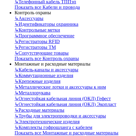
↳
Телефонный кабель ТППэп
Показать все Кабели и провода
Контроль охраны
↳
Аксессуары
↳
Идентификаторы охранника
↳
Контрольные метки
↳
Программное обеспечение
↳
Регистраторы RFID
↳
Регистраторы ТМ
↳
Сопутствующие товары
Показать все Контроль охраны
Монтажные и расходные материалы
↳
Кабель-каналы и аксессуары
↳
Коммутационные изделия
↳
Крепежные изделия
↳
Металлические лотки и аксессуары к ним
↳
Металлорукава
↳
Огнестойкая кабельная линия (ОКЛ) Гефест
↳
Огнестойкая кабельная линия (ОКЛ) Экопласт
↳
Расходные материалы
↳
Трубы для электропроводки и аксессуары
↳
Электротехнические изделия
↳
Комплекты гофрошланга с кабелем
Показать все Монтажные и расходные материалы