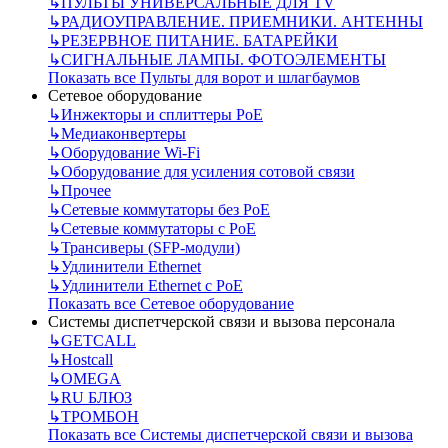
↳
ПУЛЬТЫ УНИВЕРСАЛЬНЫЕ ДЛЯ TV
↳
РАДИОУПРАВЛЕНИЕ. ПРИЕМНИКИ. АНТЕННЫ
↳
РЕЗЕРВНОЕ ПИТАНИЕ. БАТАРЕЙКИ
↳
СИГНАЛЬНЫЕ ЛАМПЫ. ФОТОЭЛЕМЕНТЫ
Показать все Пульты для ворот и шлагбаумов
Сетевое оборудование
↳
Инжекторы и сплиттеры РоЕ
↳
Медиаконвертеры
↳
Оборудование Wi-Fi
↳
Оборудование для усиления сотовой связи
↳
Прочее
↳
Сетевые коммутаторы без РоЕ
↳
Сетевые коммутаторы с РоЕ
↳
Трансиверы (SFP-модули)
↳
Удлинители Ethernet
↳
Удлинители Ethernet с PoE
Показать все Сетевое оборудование
Системы диспетчерской связи и вызова персонала
↳
GETCALL
↳
Hostcall
↳
OMEGA
↳
RU БЛЮЗ
↳
ТРОМБОН
Показать все Системы диспетчерской связи и вызова