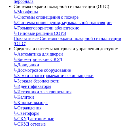
персонала
Системы охрано-пожарной сигнализации (ОПС)
↳
Мегафоны
↳
Системы оповещения о пожаре
↳
Системы оповещения, музыкальной трансляции
↳
Громкоговорители абонентские
↳
Типовые решения СОУЭ
Показать все Системы охрано-пожарной сигнализации
(ОПС)
Средства и системы контроля и управления доступом
↳
Автоматика для дверей
↳
Биометрические СКУД
↳
Доводчики
↳
Досмотровое оборудование
↳
Замки и электромеханические защелки
↳
Зеркала безопасности
↳
Идентификаторы
↳
Источники электропитания
↳
Калитки
↳
Кнопки выхода
↳
Ограждения
↳
Светофоры
↳
СКУД автономные
↳
СКУД сетевые