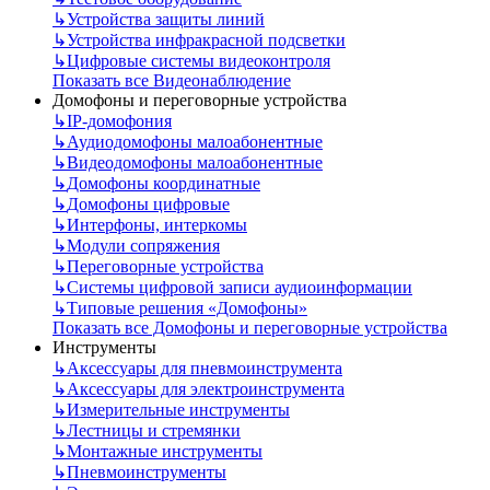
↳
Устройства защиты линий
↳
Устройства инфракрасной подсветки
↳
Цифровые системы видеоконтроля
Показать все Видеонаблюдение
Домофоны и переговорные устройства
↳
IP-домофония
↳
Аудиодомофоны малоабонентные
↳
Видеодомофоны малоабонентные
↳
Домофоны координатные
↳
Домофоны цифровые
↳
Интерфоны, интеркомы
↳
Модули сопряжения
↳
Переговорные устройства
↳
Системы цифровой записи аудиоинформации
↳
Типовые решения «Домофоны»
Показать все Домофоны и переговорные устройства
Инструменты
↳
Аксессуары для пневмоинструмента
↳
Аксессуары для электроинструмента
↳
Измерительные инструменты
↳
Лестницы и стремянки
↳
Монтажные инструменты
↳
Пневмоинструменты