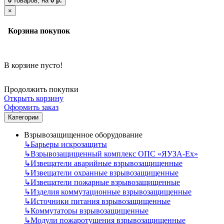
0
товаров,
на
0 р.
×
Корзина покупок
В корзине пусто!
Продолжить покупки
Открыть корзину
Оформить заказ
Категории
Взрывозащищенное оборудование
↳
Барьеры искрозащиты
↳
Взрывозащищенный комплекс ОПС «ЯУЗА-Ех»
↳
Извещатели аварийные взрывозащищенные
↳
Извещатели охранные взрывозащищенные
↳
Извещатели пожарные взрывозащищенные
↳
Изделия коммутационные взрывозащищенные
↳
Источники питания взрывозащищенные
↳
Коммутаторы взрывозащищенные
↳
Модули пожаротушения взрывозащищенные