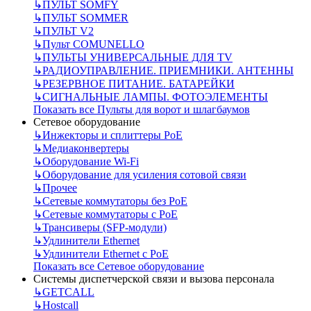
↳
ПУЛЬТ SOMFY
↳
ПУЛЬТ SOMMER
↳
ПУЛЬТ V2
↳
Пульт СOMUNELLO
↳
ПУЛЬТЫ УНИВЕРСАЛЬНЫЕ ДЛЯ TV
↳
РАДИОУПРАВЛЕНИЕ. ПРИЕМНИКИ. АНТЕННЫ
↳
РЕЗЕРВНОЕ ПИТАНИЕ. БАТАРЕЙКИ
↳
СИГНАЛЬНЫЕ ЛАМПЫ. ФОТОЭЛЕМЕНТЫ
Показать все Пульты для ворот и шлагбаумов
Сетевое оборудование
↳
Инжекторы и сплиттеры РоЕ
↳
Медиаконвертеры
↳
Оборудование Wi-Fi
↳
Оборудование для усиления сотовой связи
↳
Прочее
↳
Сетевые коммутаторы без РоЕ
↳
Сетевые коммутаторы с РоЕ
↳
Трансиверы (SFP-модули)
↳
Удлинители Ethernet
↳
Удлинители Ethernet с PoE
Показать все Сетевое оборудование
Системы диспетчерской связи и вызова персонала
↳
GETCALL
↳
Hostcall