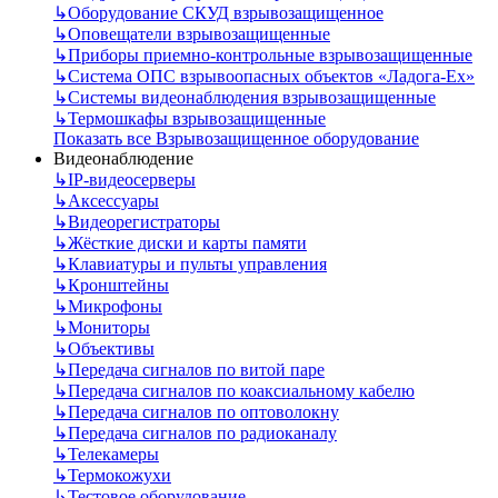
↳
Оборудование СКУД взрывозащищенное
↳
Оповещатели взрывозащищенные
↳
Приборы приемно-контрольные взрывозащищенные
↳
Система ОПС взрывоопасных объектов «Ладога-Ex»
↳
Системы видеонаблюдения взрывозащищенные
↳
Термошкафы взрывозащищенные
Показать все Взрывозащищенное оборудование
Видеонаблюдение
↳
IP-видеосерверы
↳
Аксессуары
↳
Видеорегистраторы
↳
Жёсткие диски и карты памяти
↳
Клавиатуры и пульты управления
↳
Кронштейны
↳
Микрофоны
↳
Мониторы
↳
Объективы
↳
Передача сигналов по витой паре
↳
Передача сигналов по коаксиальному кабелю
↳
Передача сигналов по оптоволокну
↳
Передача сигналов по радиоканалу
↳
Телекамеры
↳
Термокожухи
↳
Тестовое оборудование