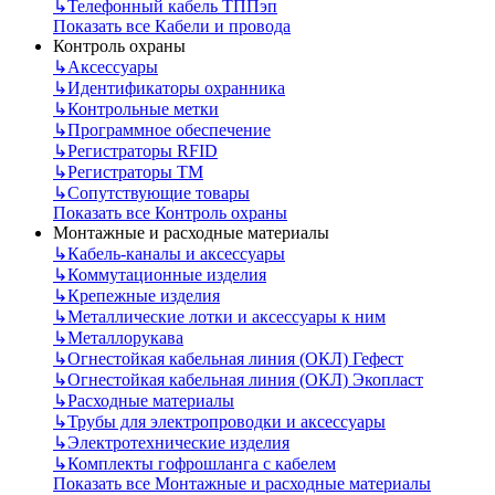
↳
Телефонный кабель ТППэп
Показать все Кабели и провода
Контроль охраны
↳
Аксессуары
↳
Идентификаторы охранника
↳
Контрольные метки
↳
Программное обеспечение
↳
Регистраторы RFID
↳
Регистраторы ТМ
↳
Сопутствующие товары
Показать все Контроль охраны
Монтажные и расходные материалы
↳
Кабель-каналы и аксессуары
↳
Коммутационные изделия
↳
Крепежные изделия
↳
Металлические лотки и аксессуары к ним
↳
Металлорукава
↳
Огнестойкая кабельная линия (ОКЛ) Гефест
↳
Огнестойкая кабельная линия (ОКЛ) Экопласт
↳
Расходные материалы
↳
Трубы для электропроводки и аксессуары
↳
Электротехнические изделия
↳
Комплекты гофрошланга с кабелем
Показать все Монтажные и расходные материалы