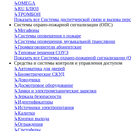
↳
OMEGA
↳
RU БЛЮЗ
↳
ТРОМБОН
Показать все Системы диспетчерской связи и вызова пер
Системы охрано-пожарной сигнализации (ОПС)
↳
Мегафоны
↳
Системы оповещения о пожаре
↳
Системы оповещения, музыкальной трансляции
↳
Громкоговорители абонентские
↳
Типовые решения СОУЭ
Показать все Системы охрано-пожарной сигнализации (
Средства и системы контроля и управления доступом
↳
Автоматика для дверей
↳
Биометрические СКУД
↳
Доводчики
↳
Досмотровое оборудование
↳
Замки и электромеханические защелки
↳
Зеркала безопасности
↳
Идентификаторы
↳
Источники электропитания
↳
Калитки
↳
Кнопки выхода
↳
Ограждения
↳
Светофоры