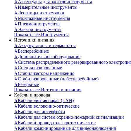
↳
Аксессуары для электроинструмента
↳
Измерительные инструменты
↳
Лестницы и стремянки
↳
Монтажные инструменты
↳
Пневмоинструменты
↳
Электроинструменты
Показать все Инструменты
Источники питания
↳
Аккумуляторы и термостаты
↳
Бесперебойные
↳
Дополнительное оборудование
↳
Система распределенного резервированного электропи
↳
Специализированные
↳
Стабилизаторы напряжения
↳
Стабилизированные (небесперебойные)
↳
Резервные
Показать все Источники питания
Кабели и провода
↳
Кабели «витая пара» (LAN)
↳
Кабели волоконно-оптические
↳
Кабели для интерфейса
↳
Кабели для систем охранно-пожарной сигнализации
↳
Кабели и провода электротехнические
↳
Кабели комбинированные для видеонаблюдения