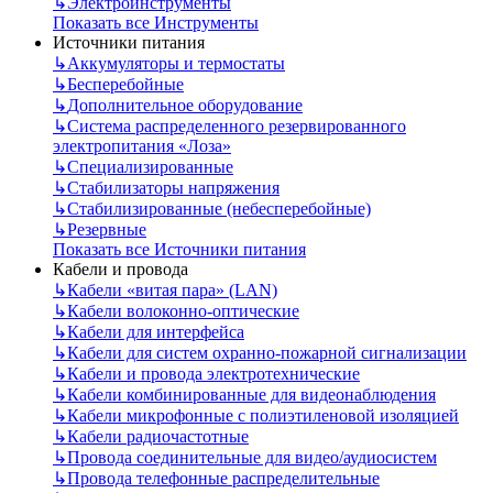
↳
Электроинструменты
Показать все Инструменты
Источники питания
↳
Аккумуляторы и термостаты
↳
Бесперебойные
↳
Дополнительное оборудование
↳
Система распределенного резервированного
электропитания «Лоза»
↳
Специализированные
↳
Стабилизаторы напряжения
↳
Стабилизированные (небесперебойные)
↳
Резервные
Показать все Источники питания
Кабели и провода
↳
Кабели «витая пара» (LAN)
↳
Кабели волоконно-оптические
↳
Кабели для интерфейса
↳
Кабели для систем охранно-пожарной сигнализации
↳
Кабели и провода электротехнические
↳
Кабели комбинированные для видеонаблюдения
↳
Кабели микрофонные с полиэтиленовой изоляцией
↳
Кабели радиочастотные
↳
Провода соединительные для видео/аудиосистем
↳
Провода телефонные распределительные