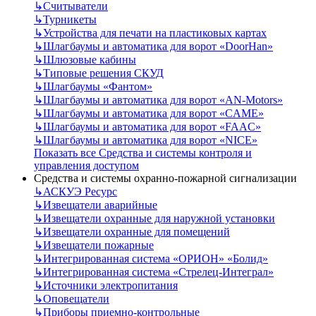
↳
Считыватели
↳
Турникеты
↳
Устройства для печати на пластиковых картах
↳
Шлагбаумы и автоматика для ворот «DoorHan»
↳
Шлюзовые кабины
↳
Типовые решения СКУД
↳
Шлагбаумы «Фантом»
↳
Шлагбаумы и автоматика для ворот «AN-Motors»
↳
Шлагбаумы и автоматика для ворот «CAME»
↳
Шлагбаумы и автоматика для ворот «FAAC»
↳
Шлагбаумы и автоматика для ворот «NICE»
Показать все Средства и системы контроля и
управления доступом
Средства и системы охранно-пожарной сигнализации
↳
АСКУЭ Ресурс
↳
Извещатели аварийные
↳
Извещатели охранные для наружной установки
↳
Извещатели охранные для помещений
↳
Извещатели пожарные
↳
Интегрированная система «ОРИОН» «Болид»
↳
Интегрированная система «Стрелец-Интеграл»
↳
Источники электропитания
↳
Оповещатели
↳
Приборы приемно-контрольные