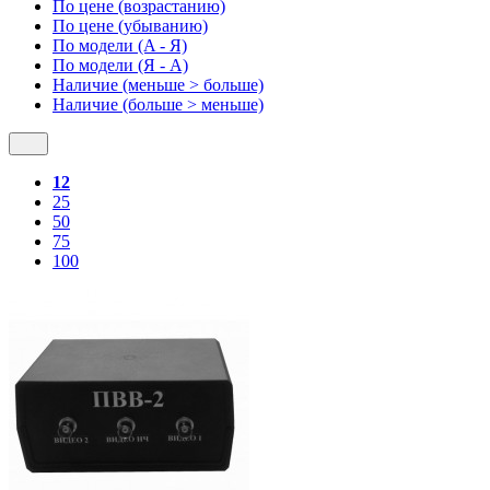
По цене (возрастанию)
По цене (убыванию)
По модели (A - Я)
По модели (Я - A)
Наличие (меньше > больше)
Наличие (больше > меньше)
12
25
50
75
100