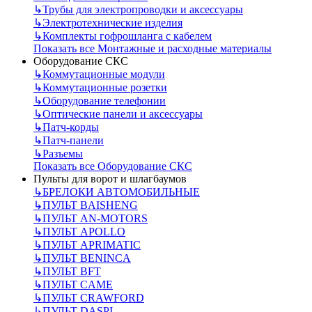
↳
Трубы для электропроводки и аксессуары
↳
Электротехнические изделия
↳
Комплекты гофрошланга с кабелем
Показать все Монтажные и расходные материалы
Оборудование СКС
↳
Коммутационные модули
↳
Коммутационные розетки
↳
Оборудование телефонии
↳
Оптические панели и аксессуары
↳
Патч-корды
↳
Патч-панели
↳
Разъемы
Показать все Оборудование СКС
Пульты для ворот и шлагбаумов
↳
БРЕЛОКИ АВТОМОБИЛЬНЫЕ
↳
ПУЛЬТ BAISHENG
↳
ПУЛЬТ AN-MOTORS
↳
ПУЛЬТ APOLLO
↳
ПУЛЬТ APRIMATIC
↳
ПУЛЬТ BENINCA
↳
ПУЛЬТ BFT
↳
ПУЛЬТ CAME
↳
ПУЛЬТ CRAWFORD
↳
ПУЛЬТ DASPI