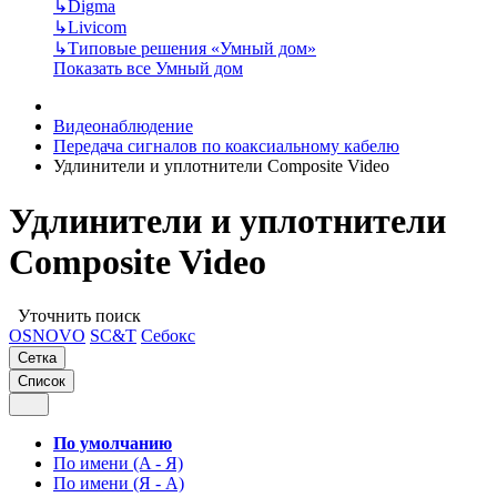
↳
Digma
↳
Livicom
↳
Типовые решения «Умный дом»
Показать все Умный дом
Видеонаблюдение
Передача сигналов по коаксиальному кабелю
Удлинители и уплотнители Сomposite Video
Удлинители и уплотнители
Сomposite Video
Уточнить поиск
OSNOVO
SC&T
Себокс
Сетка
Список
По умолчанию
По имени (A - Я)
По имени (Я - A)