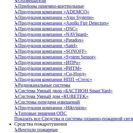
↳
Оповещатели
↳
Приборы приемно-контрольные
↳
Продукция компании «ADEMCO»
↳
Продукция компании «Ajax Systems»
↳
Продукция компании «Apollo Fire Detectors»
↳
Продукция компании «DSC»
↳
Продукция компании «NAVIgard»
↳
Продукция компании «Paradox»
↳
Продукция компании «Satel»
↳
Продукция компании «SONOFF»
↳
Продукция компании «System Sensor»
↳
Продукция компании «ИПРо»
↳
Продукция компании «РИТМ»
↳
Продукция компании «Си-Норд»
↳
Продукция компании НПП «Стелс»
↳
Радиоканальные системы
↳
Система Умный двор «БАСТИОН Smart Yard»
↳
Система Умный дом «RUBETEK»
↳
Системы передачи извещений
↳
Продукция компании «Hikvision»
↳
Типовые решения ОПС
Показать все Средства и системы охранно-пожарной сиг
Средства пожаротушения
↳
Вентили пожарные