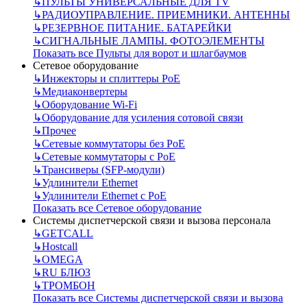
↳
ПУЛЬТЫ УНИВЕРСАЛЬНЫЕ ДЛЯ TV
↳
РАДИОУПРАВЛЕНИЕ. ПРИЕМНИКИ. АНТЕННЫ
↳
РЕЗЕРВНОЕ ПИТАНИЕ. БАТАРЕЙКИ
↳
СИГНАЛЬНЫЕ ЛАМПЫ. ФОТОЭЛЕМЕНТЫ
Показать все Пульты для ворот и шлагбаумов
Сетевое оборудование
↳
Инжекторы и сплиттеры РоЕ
↳
Медиаконвертеры
↳
Оборудование Wi-Fi
↳
Оборудование для усиления сотовой связи
↳
Прочее
↳
Сетевые коммутаторы без РоЕ
↳
Сетевые коммутаторы с РоЕ
↳
Трансиверы (SFP-модули)
↳
Удлинители Ethernet
↳
Удлинители Ethernet с PoE
Показать все Сетевое оборудование
Системы диспетчерской связи и вызова персонала
↳
GETCALL
↳
Hostcall
↳
OMEGA
↳
RU БЛЮЗ
↳
ТРОМБОН
Показать все Системы диспетчерской связи и вызова