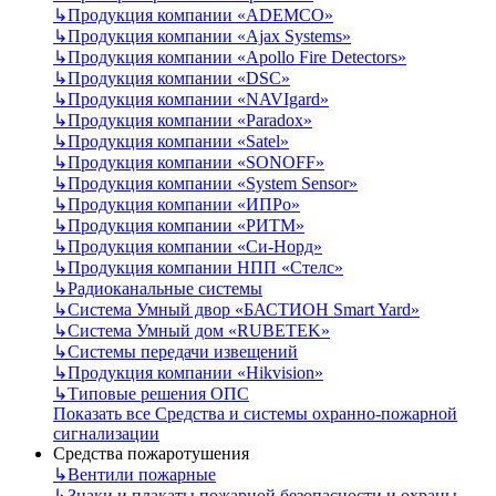
↳
Продукция компании «ADEMCO»
↳
Продукция компании «Ajax Systems»
↳
Продукция компании «Apollo Fire Detectors»
↳
Продукция компании «DSC»
↳
Продукция компании «NAVIgard»
↳
Продукция компании «Paradox»
↳
Продукция компании «Satel»
↳
Продукция компании «SONOFF»
↳
Продукция компании «System Sensor»
↳
Продукция компании «ИПРо»
↳
Продукция компании «РИТМ»
↳
Продукция компании «Си-Норд»
↳
Продукция компании НПП «Стелс»
↳
Радиоканальные системы
↳
Система Умный двор «БАСТИОН Smart Yard»
↳
Система Умный дом «RUBETEK»
↳
Системы передачи извещений
↳
Продукция компании «Hikvision»
↳
Типовые решения ОПС
Показать все Средства и системы охранно-пожарной
сигнализации
Средства пожаротушения
↳
Вентили пожарные
↳
Знаки и плакаты пожарной безопасности и охраны