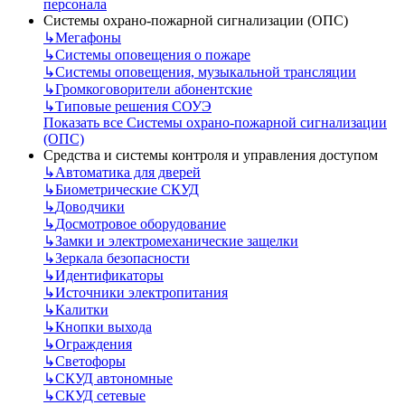
персонала
Системы охрано-пожарной сигнализации (ОПС)
↳
Мегафоны
↳
Системы оповещения о пожаре
↳
Системы оповещения, музыкальной трансляции
↳
Громкоговорители абонентские
↳
Типовые решения СОУЭ
Показать все Системы охрано-пожарной сигнализации
(ОПС)
Средства и системы контроля и управления доступом
↳
Автоматика для дверей
↳
Биометрические СКУД
↳
Доводчики
↳
Досмотровое оборудование
↳
Замки и электромеханические защелки
↳
Зеркала безопасности
↳
Идентификаторы
↳
Источники электропитания
↳
Калитки
↳
Кнопки выхода
↳
Ограждения
↳
Светофоры
↳
СКУД автономные
↳
СКУД сетевые