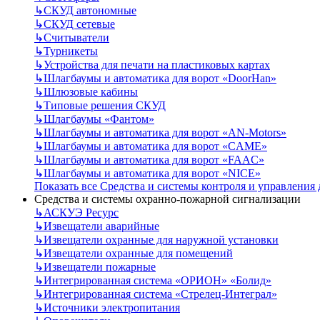
↳
СКУД автономные
↳
СКУД сетевые
↳
Считыватели
↳
Турникеты
↳
Устройства для печати на пластиковых картах
↳
Шлагбаумы и автоматика для ворот «DoorHan»
↳
Шлюзовые кабины
↳
Типовые решения СКУД
↳
Шлагбаумы «Фантом»
↳
Шлагбаумы и автоматика для ворот «AN-Motors»
↳
Шлагбаумы и автоматика для ворот «CAME»
↳
Шлагбаумы и автоматика для ворот «FAAC»
↳
Шлагбаумы и автоматика для ворот «NICE»
Показать все Средства и системы контроля и управления
Средства и системы охранно-пожарной сигнализации
↳
АСКУЭ Ресурс
↳
Извещатели аварийные
↳
Извещатели охранные для наружной установки
↳
Извещатели охранные для помещений
↳
Извещатели пожарные
↳
Интегрированная система «ОРИОН» «Болид»
↳
Интегрированная система «Стрелец-Интеграл»
↳
Источники электропитания