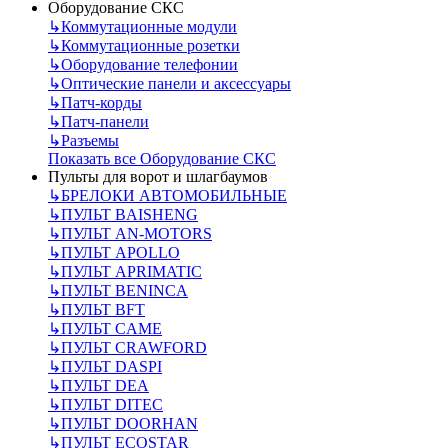
Оборудование СКС
↳
Коммутационные модули
↳
Коммутационные розетки
↳
Оборудование телефонии
↳
Оптические панели и аксессуары
↳
Патч-корды
↳
Патч-панели
↳
Разъемы
Показать все Оборудование СКС
Пульты для ворот и шлагбаумов
↳
БРЕЛОКИ АВТОМОБИЛЬНЫЕ
↳
ПУЛЬТ BAISHENG
↳
ПУЛЬТ AN-MOTORS
↳
ПУЛЬТ APOLLO
↳
ПУЛЬТ APRIMATIC
↳
ПУЛЬТ BENINCA
↳
ПУЛЬТ BFT
↳
ПУЛЬТ CAME
↳
ПУЛЬТ CRAWFORD
↳
ПУЛЬТ DASPI
↳
ПУЛЬТ DEA
↳
ПУЛЬТ DITEC
↳
ПУЛЬТ DOORHAN
↳
ПУЛЬТ ECOSTAR