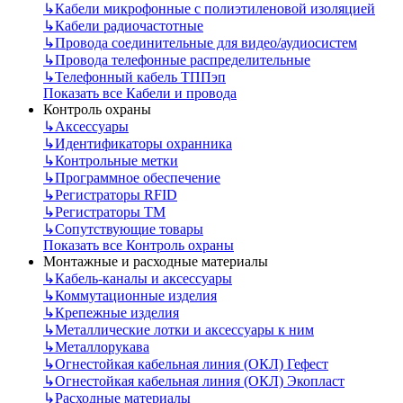
↳
Кабели микрофонные с полиэтиленовой изоляцией
↳
Кабели радиочастотные
↳
Провода соединительные для видео/аудиосистем
↳
Провода телефонные распределительные
↳
Телефонный кабель ТППэп
Показать все Кабели и провода
Контроль охраны
↳
Аксессуары
↳
Идентификаторы охранника
↳
Контрольные метки
↳
Программное обеспечение
↳
Регистраторы RFID
↳
Регистраторы ТМ
↳
Сопутствующие товары
Показать все Контроль охраны
Монтажные и расходные материалы
↳
Кабель-каналы и аксессуары
↳
Коммутационные изделия
↳
Крепежные изделия
↳
Металлические лотки и аксессуары к ним
↳
Металлорукава
↳
Огнестойкая кабельная линия (ОКЛ) Гефест
↳
Огнестойкая кабельная линия (ОКЛ) Экопласт
↳
Расходные материалы