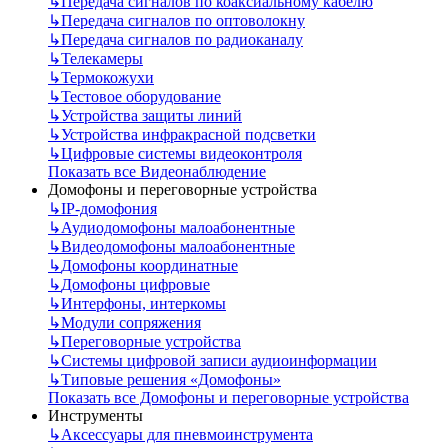
↳
Передача сигналов по коаксиальному кабелю
↳
Передача сигналов по оптоволокну
↳
Передача сигналов по радиоканалу
↳
Телекамеры
↳
Термокожухи
↳
Тестовое оборудование
↳
Устройства защиты линий
↳
Устройства инфракрасной подсветки
↳
Цифровые системы видеоконтроля
Показать все Видеонаблюдение
Домофоны и переговорные устройства
↳
IP-домофония
↳
Аудиодомофоны малоабонентные
↳
Видеодомофоны малоабонентные
↳
Домофоны координатные
↳
Домофоны цифровые
↳
Интерфоны, интеркомы
↳
Модули сопряжения
↳
Переговорные устройства
↳
Системы цифровой записи аудиоинформации
↳
Типовые решения «Домофоны»
Показать все Домофоны и переговорные устройства
Инструменты
↳
Аксессуары для пневмоинструмента