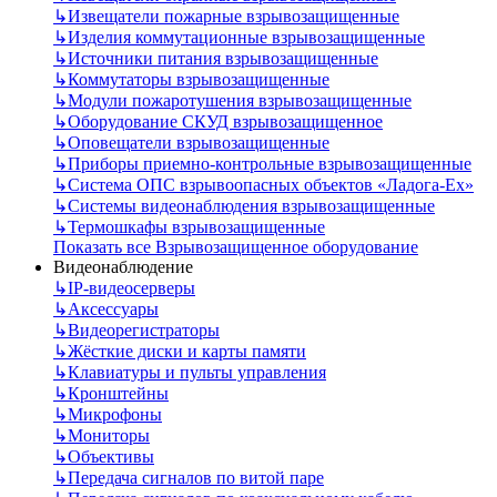
↳
Извещатели пожарные взрывозащищенные
↳
Изделия коммутационные взрывозащищенные
↳
Источники питания взрывозащищенные
↳
Коммутаторы взрывозащищенные
↳
Модули пожаротушения взрывозащищенные
↳
Оборудование СКУД взрывозащищенное
↳
Оповещатели взрывозащищенные
↳
Приборы приемно-контрольные взрывозащищенные
↳
Система ОПС взрывоопасных объектов «Ладога-Ex»
↳
Системы видеонаблюдения взрывозащищенные
↳
Термошкафы взрывозащищенные
Показать все Взрывозащищенное оборудование
Видеонаблюдение
↳
IP-видеосерверы
↳
Аксессуары
↳
Видеорегистраторы
↳
Жёсткие диски и карты памяти
↳
Клавиатуры и пульты управления
↳
Кронштейны
↳
Микрофоны
↳
Мониторы
↳
Объективы
↳
Передача сигналов по витой паре