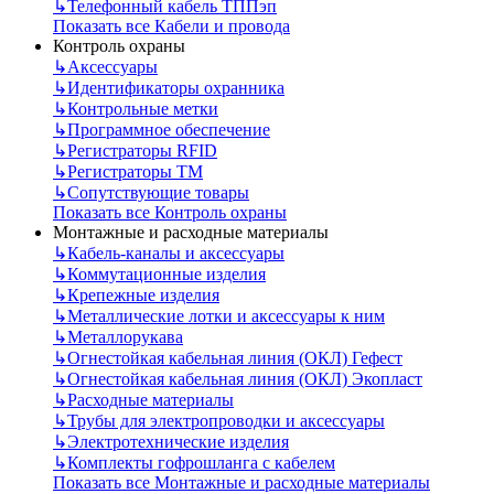
↳
Телефонный кабель ТППэп
Показать все Кабели и провода
Контроль охраны
↳
Аксессуары
↳
Идентификаторы охранника
↳
Контрольные метки
↳
Программное обеспечение
↳
Регистраторы RFID
↳
Регистраторы ТМ
↳
Сопутствующие товары
Показать все Контроль охраны
Монтажные и расходные материалы
↳
Кабель-каналы и аксессуары
↳
Коммутационные изделия
↳
Крепежные изделия
↳
Металлические лотки и аксессуары к ним
↳
Металлорукава
↳
Огнестойкая кабельная линия (ОКЛ) Гефест
↳
Огнестойкая кабельная линия (ОКЛ) Экопласт
↳
Расходные материалы
↳
Трубы для электропроводки и аксессуары
↳
Электротехнические изделия
↳
Комплекты гофрошланга с кабелем
Показать все Монтажные и расходные материалы