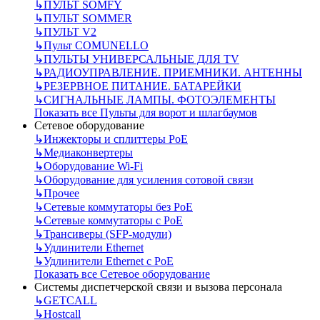
↳
ПУЛЬТ SOMFY
↳
ПУЛЬТ SOMMER
↳
ПУЛЬТ V2
↳
Пульт СOMUNELLO
↳
ПУЛЬТЫ УНИВЕРСАЛЬНЫЕ ДЛЯ TV
↳
РАДИОУПРАВЛЕНИЕ. ПРИЕМНИКИ. АНТЕННЫ
↳
РЕЗЕРВНОЕ ПИТАНИЕ. БАТАРЕЙКИ
↳
СИГНАЛЬНЫЕ ЛАМПЫ. ФОТОЭЛЕМЕНТЫ
Показать все Пульты для ворот и шлагбаумов
Сетевое оборудование
↳
Инжекторы и сплиттеры РоЕ
↳
Медиаконвертеры
↳
Оборудование Wi-Fi
↳
Оборудование для усиления сотовой связи
↳
Прочее
↳
Сетевые коммутаторы без РоЕ
↳
Сетевые коммутаторы с РоЕ
↳
Трансиверы (SFP-модули)
↳
Удлинители Ethernet
↳
Удлинители Ethernet с PoE
Показать все Сетевое оборудование
Системы диспетчерской связи и вызова персонала
↳
GETCALL
↳
Hostcall