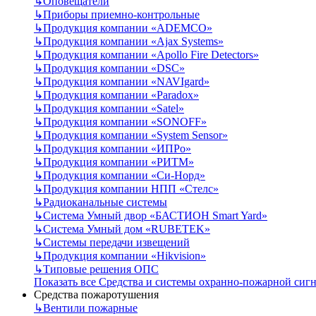
↳
Оповещатели
↳
Приборы приемно-контрольные
↳
Продукция компании «ADEMCO»
↳
Продукция компании «Ajax Systems»
↳
Продукция компании «Apollo Fire Detectors»
↳
Продукция компании «DSC»
↳
Продукция компании «NAVIgard»
↳
Продукция компании «Paradox»
↳
Продукция компании «Satel»
↳
Продукция компании «SONOFF»
↳
Продукция компании «System Sensor»
↳
Продукция компании «ИПРо»
↳
Продукция компании «РИТМ»
↳
Продукция компании «Си-Норд»
↳
Продукция компании НПП «Стелс»
↳
Радиоканальные системы
↳
Система Умный двор «БАСТИОН Smart Yard»
↳
Система Умный дом «RUBETEK»
↳
Системы передачи извещений
↳
Продукция компании «Hikvision»
↳
Типовые решения ОПС
Показать все Средства и системы охранно-пожарной сиг
Средства пожаротушения
↳
Вентили пожарные