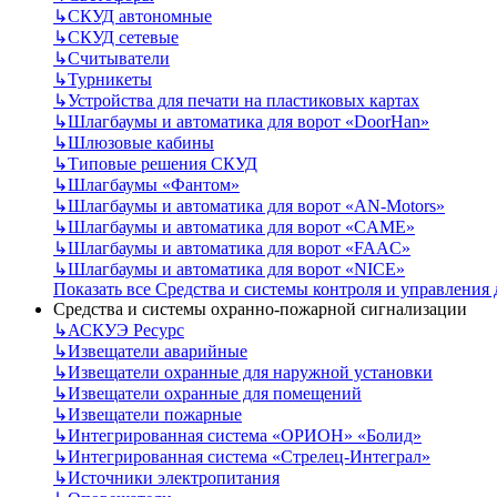
↳
СКУД автономные
↳
СКУД сетевые
↳
Считыватели
↳
Турникеты
↳
Устройства для печати на пластиковых картах
↳
Шлагбаумы и автоматика для ворот «DoorHan»
↳
Шлюзовые кабины
↳
Типовые решения СКУД
↳
Шлагбаумы «Фантом»
↳
Шлагбаумы и автоматика для ворот «AN-Motors»
↳
Шлагбаумы и автоматика для ворот «CAME»
↳
Шлагбаумы и автоматика для ворот «FAAC»
↳
Шлагбаумы и автоматика для ворот «NICE»
Показать все Средства и системы контроля и управления
Средства и системы охранно-пожарной сигнализации
↳
АСКУЭ Ресурс
↳
Извещатели аварийные
↳
Извещатели охранные для наружной установки
↳
Извещатели охранные для помещений
↳
Извещатели пожарные
↳
Интегрированная система «ОРИОН» «Болид»
↳
Интегрированная система «Стрелец-Интеграл»
↳
Источники электропитания