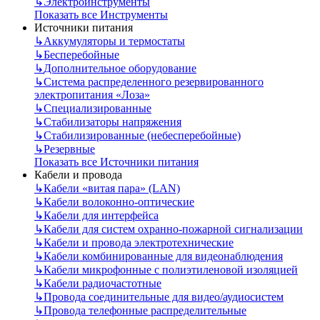
↳
Электроинструменты
Показать все Инструменты
Источники питания
↳
Аккумуляторы и термостаты
↳
Бесперебойные
↳
Дополнительное оборудование
↳
Система распределенного резервированного
электропитания «Лоза»
↳
Специализированные
↳
Стабилизаторы напряжения
↳
Стабилизированные (небесперебойные)
↳
Резервные
Показать все Источники питания
Кабели и провода
↳
Кабели «витая пара» (LAN)
↳
Кабели волоконно-оптические
↳
Кабели для интерфейса
↳
Кабели для систем охранно-пожарной сигнализации
↳
Кабели и провода электротехнические
↳
Кабели комбинированные для видеонаблюдения
↳
Кабели микрофонные с полиэтиленовой изоляцией
↳
Кабели радиочастотные
↳
Провода соединительные для видео/аудиосистем
↳
Провода телефонные распределительные