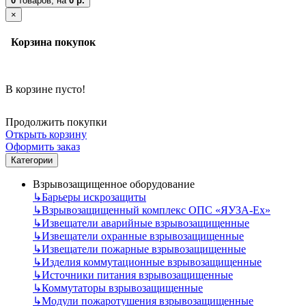
0
товаров,
на
0 р.
×
Корзина покупок
В корзине пусто!
Продолжить покупки
Открыть корзину
Оформить заказ
Категории
Взрывозащищенное оборудование
↳
Барьеры искрозащиты
↳
Взрывозащищенный комплекс ОПС «ЯУЗА-Ех»
↳
Извещатели аварийные взрывозащищенные
↳
Извещатели охранные взрывозащищенные
↳
Извещатели пожарные взрывозащищенные
↳
Изделия коммутационные взрывозащищенные
↳
Источники питания взрывозащищенные
↳
Коммутаторы взрывозащищенные
↳
Модули пожаротушения взрывозащищенные