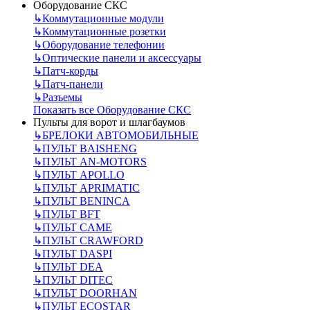
Оборудование СКС
↳
Коммутационные модули
↳
Коммутационные розетки
↳
Оборудование телефонии
↳
Оптические панели и аксессуары
↳
Патч-корды
↳
Патч-панели
↳
Разъемы
Показать все Оборудование СКС
Пульты для ворот и шлагбаумов
↳
БРЕЛОКИ АВТОМОБИЛЬНЫЕ
↳
ПУЛЬТ BAISHENG
↳
ПУЛЬТ AN-MOTORS
↳
ПУЛЬТ APOLLO
↳
ПУЛЬТ APRIMATIC
↳
ПУЛЬТ BENINCA
↳
ПУЛЬТ BFT
↳
ПУЛЬТ CAME
↳
ПУЛЬТ CRAWFORD
↳
ПУЛЬТ DASPI
↳
ПУЛЬТ DEA
↳
ПУЛЬТ DITEC
↳
ПУЛЬТ DOORHAN
↳
ПУЛЬТ ECOSTAR