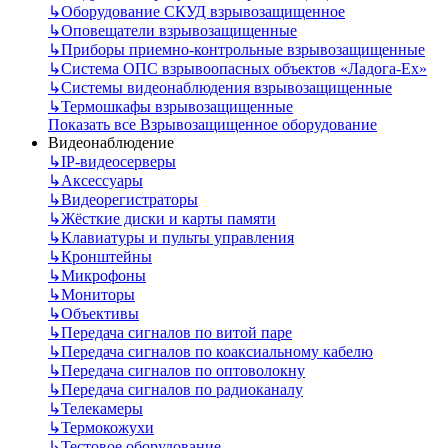
↳
Оборудование СКУД взрывозащищенное
↳
Оповещатели взрывозащищенные
↳
Приборы приемно-контрольные взрывозащищенные
↳
Система ОПС взрывоопасных объектов «Ладога-Ex»
↳
Системы видеонаблюдения взрывозащищенные
↳
Термошкафы взрывозащищенные
Показать все Взрывозащищенное оборудование
Видеонаблюдение
↳
IP-видеосерверы
↳
Аксессуары
↳
Видеорегистраторы
↳
Жёсткие диски и карты памяти
↳
Клавиатуры и пульты управления
↳
Кронштейны
↳
Микрофоны
↳
Мониторы
↳
Объективы
↳
Передача сигналов по витой паре
↳
Передача сигналов по коаксиальному кабелю
↳
Передача сигналов по оптоволокну
↳
Передача сигналов по радиоканалу
↳
Телекамеры
↳
Термокожухи
↳
Тестовое оборудование