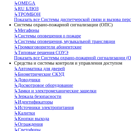
↳
OMEGA
↳
RU БЛЮЗ
↳
ТРОМБОН
Показать все Системы диспетчерской связи и вызова пер
Системы охрано-пожарной сигнализации (ОПС)
↳
Мегафоны
↳
Системы оповещения о пожаре
↳
Системы оповещения, музыкальной трансляции
↳
Громкоговорители абонентские
↳
Типовые решения СОУЭ
Показать все Системы охрано-пожарной сигнализации (
Средства и системы контроля и управления доступом
↳
Автоматика для дверей
↳
Биометрические СКУД
↳
Доводчики
↳
Досмотровое оборудование
↳
Замки и электромеханические защелки
↳
Зеркала безопасности
↳
Идентификаторы
↳
Источники электропитания
↳
Калитки
↳
Кнопки выхода
↳
Ограждения
↳
Светофоры