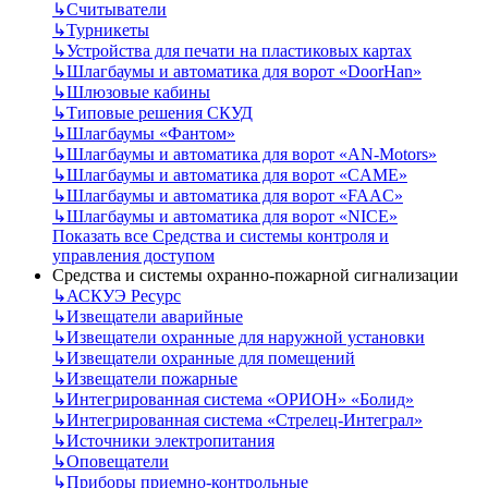
↳
Считыватели
↳
Турникеты
↳
Устройства для печати на пластиковых картах
↳
Шлагбаумы и автоматика для ворот «DoorHan»
↳
Шлюзовые кабины
↳
Типовые решения СКУД
↳
Шлагбаумы «Фантом»
↳
Шлагбаумы и автоматика для ворот «AN-Motors»
↳
Шлагбаумы и автоматика для ворот «CAME»
↳
Шлагбаумы и автоматика для ворот «FAAC»
↳
Шлагбаумы и автоматика для ворот «NICE»
Показать все Средства и системы контроля и
управления доступом
Средства и системы охранно-пожарной сигнализации
↳
АСКУЭ Ресурс
↳
Извещатели аварийные
↳
Извещатели охранные для наружной установки
↳
Извещатели охранные для помещений
↳
Извещатели пожарные
↳
Интегрированная система «ОРИОН» «Болид»
↳
Интегрированная система «Стрелец-Интеграл»
↳
Источники электропитания
↳
Оповещатели
↳
Приборы приемно-контрольные