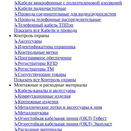
↳
Кабели микрофонные с полиэтиленовой изоляцией
↳
Кабели радиочастотные
↳
Провода соединительные для видео/аудиосистем
↳
Провода телефонные распределительные
↳
Телефонный кабель ТППэп
Показать все Кабели и провода
Контроль охраны
↳
Аксессуары
↳
Идентификаторы охранника
↳
Контрольные метки
↳
Программное обеспечение
↳
Регистраторы RFID
↳
Регистраторы ТМ
↳
Сопутствующие товары
Показать все Контроль охраны
Монтажные и расходные материалы
↳
Кабель-каналы и аксессуары
↳
Коммутационные изделия
↳
Крепежные изделия
↳
Металлические лотки и аксессуары к ним
↳
Металлорукава
↳
Огнестойкая кабельная линия (ОКЛ) Гефест
↳
Огнестойкая кабельная линия (ОКЛ) Экопласт
↳
Расходные материалы