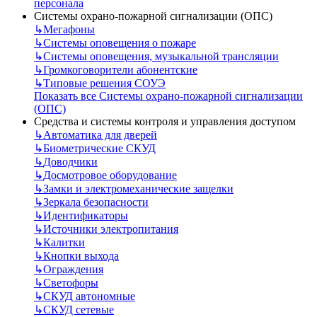
персонала
Системы охрано-пожарной сигнализации (ОПС)
↳
Мегафоны
↳
Системы оповещения о пожаре
↳
Системы оповещения, музыкальной трансляции
↳
Громкоговорители абонентские
↳
Типовые решения СОУЭ
Показать все Системы охрано-пожарной сигнализации
(ОПС)
Средства и системы контроля и управления доступом
↳
Автоматика для дверей
↳
Биометрические СКУД
↳
Доводчики
↳
Досмотровое оборудование
↳
Замки и электромеханические защелки
↳
Зеркала безопасности
↳
Идентификаторы
↳
Источники электропитания
↳
Калитки
↳
Кнопки выхода
↳
Ограждения
↳
Светофоры
↳
СКУД автономные
↳
СКУД сетевые