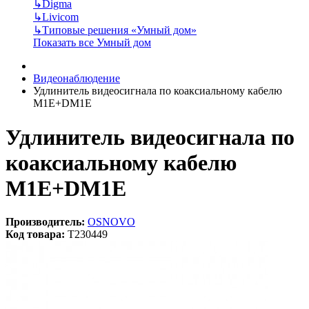
↳
Digma
↳
Livicom
↳
Типовые решения «Умный дом»
Показать все Умный дом
Видеонаблюдение
Удлинитель видеосигнала по коаксиальному кабелю
M1E+DM1E
Удлинитель видеосигнала по
коаксиальному кабелю
M1E+DM1E
Производитель:
OSNOVO
Код товара:
T230449