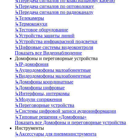
↳
Передача сигналов по коаксиальному кабелю
↳
Передача сигналов по оптоволокну
↳
Передача сигналов по радиоканалу
↳
Телекамеры
↳
Термокожухи
↳
Тестовое оборудование
↳
Устройства защиты линий
↳
Устройства инфракрасной подсветки
↳
Цифровые системы видеоконтроля
Показать все Видеонаблюдение
Домофоны и переговорные устройства
↳
IP-домофония
↳
Аудиодомофоны малоабонентные
↳
Видеодомофоны малоабонентные
↳
Домофоны координатные
↳
Домофоны цифровые
↳
Интерфоны, интеркомы
↳
Модули сопряжения
↳
Переговорные устройства
↳
Системы цифровой записи аудиоинформации
↳
Типовые решения «Домофоны»
Показать все Домофоны и переговорные устройства
Инструменты
↳
Аксессуары для пневмоинструмента