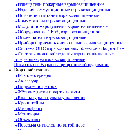
↳
Извещатели пожарные взрывозащищенные
↳
Изделия коммутационные взрывозащищенные
↳
Источники питания взрывозащищенные
↳
Коммутаторы взрывозащищенные
↳
Модули пожаротушения взрывозащищенные
↳
Оборудование СКУД взрывозащищенное
↳
Оповещатели взрывозащищенные
↳
Приборы приемно-контрольные взрывозащищенные
↳
Система ОПС взрывоопасных объектов «Ладога-Ex»
↳
Системы видеонаблюдения взрывозащищенные
↳
Термошкафы взрывозащищенные
Показать все Взрывозащищенное оборудование
Видеонаблюдение
↳
IP-видеосерверы
↳
Аксессуары
↳
Видеорегистраторы
↳
Жёсткие диски и карты памяти
↳
Клавиатуры и пульты управления
↳
Кронштейны
↳
Микрофоны
↳
Мониторы
↳
Объективы
↳
Передача сигналов по витой паре