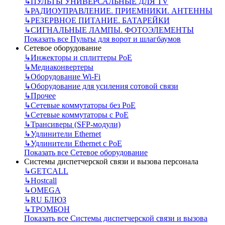
↳
ПУЛЬТЫ УНИВЕРСАЛЬНЫЕ ДЛЯ TV
↳
РАДИОУПРАВЛЕНИЕ. ПРИЕМНИКИ. АНТЕННЫ
↳
РЕЗЕРВНОЕ ПИТАНИЕ. БАТАРЕЙКИ
↳
СИГНАЛЬНЫЕ ЛАМПЫ. ФОТОЭЛЕМЕНТЫ
Показать все Пульты для ворот и шлагбаумов
Сетевое оборудование
↳
Инжекторы и сплиттеры РоЕ
↳
Медиаконвертеры
↳
Оборудование Wi-Fi
↳
Оборудование для усиления сотовой связи
↳
Прочее
↳
Сетевые коммутаторы без РоЕ
↳
Сетевые коммутаторы с РоЕ
↳
Трансиверы (SFP-модули)
↳
Удлинители Ethernet
↳
Удлинители Ethernet с PoE
Показать все Сетевое оборудование
Системы диспетчерской связи и вызова персонала
↳
GETCALL
↳
Hostcall
↳
OMEGA
↳
RU БЛЮЗ
↳
ТРОМБОН
Показать все Системы диспетчерской связи и вызова