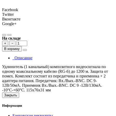
Facebook
Twitter
Вконтакте
Google+
На складе
+
−
В корзину
Описание
Удлинитель (1 канальный) композитного видеосигнала по
одному коаксиальному кабелю (RG-6) до 1200 м. Защита от
помех. Комплект состоит из передатчика и приемника + 2
адаптера питания. Передатчик: Вх./Вых.-BNC. DC 9-
12В/50мА. Приемник Вх./Вых.-BNC. DC 9 -12В/130мА.
-10°C-+60°C. 115х76х31 мм
Закрыть
Информация
Банковские реквизиты