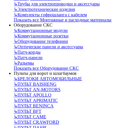
↳
Трубы для электропроводки и аксессуары
↳
Электротехнические изделия
↳
Комплекты гофрошланга с кабелем
Показать все Монтажные и расходные материалы
Оборудование СКС
↳
Коммутационные модули
↳
Коммутационные розетки
↳
Оборудование телефонии
↳
Оптические панели и аксессуары
↳
Патч-корды
↳
Патч-панели
↳
Разъемы
Показать все Оборудование СКС
Пульты для ворот и шлагбаумов
↳
БРЕЛОКИ АВТОМОБИЛЬНЫЕ
↳
ПУЛЬТ BAISHENG
↳
ПУЛЬТ AN-MOTORS
↳
ПУЛЬТ APOLLO
↳
ПУЛЬТ APRIMATIC
↳
ПУЛЬТ BENINCA
↳
ПУЛЬТ BFT
↳
ПУЛЬТ CAME
↳
ПУЛЬТ CRAWFORD
↳
ПУЛЬТ DASPI