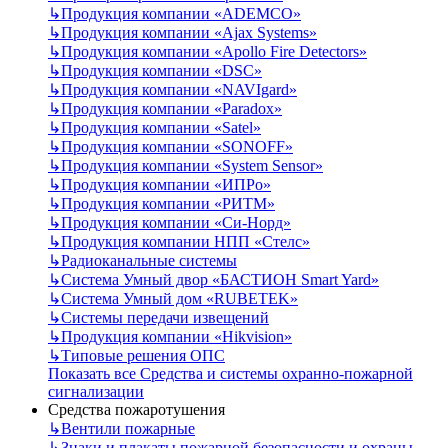
↳
Продукция компании «ADEMCO»
↳
Продукция компании «Ajax Systems»
↳
Продукция компании «Apollo Fire Detectors»
↳
Продукция компании «DSC»
↳
Продукция компании «NAVIgard»
↳
Продукция компании «Paradox»
↳
Продукция компании «Satel»
↳
Продукция компании «SONOFF»
↳
Продукция компании «System Sensor»
↳
Продукция компании «ИПРо»
↳
Продукция компании «РИТМ»
↳
Продукция компании «Си-Норд»
↳
Продукция компании НПП «Стелс»
↳
Радиоканальные системы
↳
Система Умный двор «БАСТИОН Smart Yard»
↳
Система Умный дом «RUBETEK»
↳
Системы передачи извещений
↳
Продукция компании «Hikvision»
↳
Типовые решения ОПС
Показать все Средства и системы охранно-пожарной
сигнализации
Средства пожаротушения
↳
Вентили пожарные
↳
Знаки и плакаты пожарной безопасности и охраны