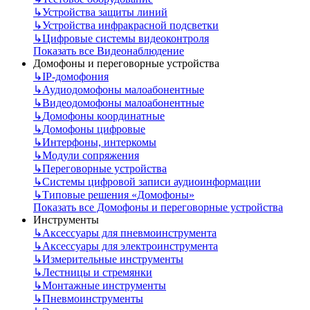
↳
Устройства защиты линий
↳
Устройства инфракрасной подсветки
↳
Цифровые системы видеоконтроля
Показать все Видеонаблюдение
Домофоны и переговорные устройства
↳
IP-домофония
↳
Аудиодомофоны малоабонентные
↳
Видеодомофоны малоабонентные
↳
Домофоны координатные
↳
Домофоны цифровые
↳
Интерфоны, интеркомы
↳
Модули сопряжения
↳
Переговорные устройства
↳
Системы цифровой записи аудиоинформации
↳
Типовые решения «Домофоны»
Показать все Домофоны и переговорные устройства
Инструменты
↳
Аксессуары для пневмоинструмента
↳
Аксессуары для электроинструмента
↳
Измерительные инструменты
↳
Лестницы и стремянки
↳
Монтажные инструменты
↳
Пневмоинструменты