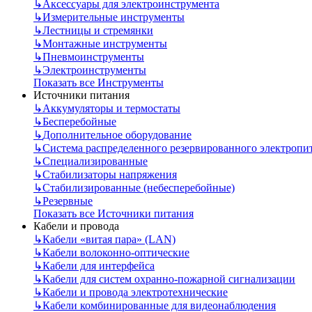
↳
Аксессуары для электроинструмента
↳
Измерительные инструменты
↳
Лестницы и стремянки
↳
Монтажные инструменты
↳
Пневмоинструменты
↳
Электроинструменты
Показать все Инструменты
Источники питания
↳
Аккумуляторы и термостаты
↳
Бесперебойные
↳
Дополнительное оборудование
↳
Система распределенного резервированного электропи
↳
Специализированные
↳
Стабилизаторы напряжения
↳
Стабилизированные (небесперебойные)
↳
Резервные
Показать все Источники питания
Кабели и провода
↳
Кабели «витая пара» (LAN)
↳
Кабели волоконно-оптические
↳
Кабели для интерфейса
↳
Кабели для систем охранно-пожарной сигнализации
↳
Кабели и провода электротехнические
↳
Кабели комбинированные для видеонаблюдения