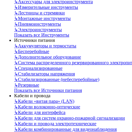
↳
Аксессуары для электроинструмента
↳
Измерительные инструменты
↳
Лестницы и стремянки
↳
Монтажные инструменты
↳
Пневмоинструменты
↳
Электроинструменты
Показать все Инструменты
Источники питания
↳
Аккумуляторы и термостаты
↳
Бесперебойные
↳
Дополнительное оборудование
↳
Система распределенного резервированного электропи
↳
Специализированные
↳
Стабилизаторы напряжения
↳
Стабилизированные (небесперебойные)
↳
Резервные
Показать все Источники питания
Кабели и провода
↳
Кабели «витая пара» (LAN)
↳
Кабели волоконно-оптические
↳
Кабели для интерфейса
↳
Кабели для систем охранно-пожарной сигнализации
↳
Кабели и провода электротехнические
↳
Кабели комбинированные для видеонаблюдения