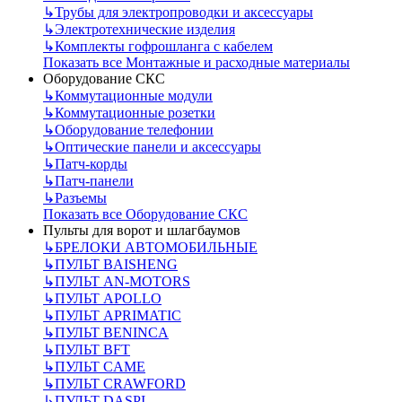
↳
Трубы для электропроводки и аксессуары
↳
Электротехнические изделия
↳
Комплекты гофрошланга с кабелем
Показать все Монтажные и расходные материалы
Оборудование СКС
↳
Коммутационные модули
↳
Коммутационные розетки
↳
Оборудование телефонии
↳
Оптические панели и аксессуары
↳
Патч-корды
↳
Патч-панели
↳
Разъемы
Показать все Оборудование СКС
Пульты для ворот и шлагбаумов
↳
БРЕЛОКИ АВТОМОБИЛЬНЫЕ
↳
ПУЛЬТ BAISHENG
↳
ПУЛЬТ AN-MOTORS
↳
ПУЛЬТ APOLLO
↳
ПУЛЬТ APRIMATIC
↳
ПУЛЬТ BENINCA
↳
ПУЛЬТ BFT
↳
ПУЛЬТ CAME
↳
ПУЛЬТ CRAWFORD
↳
ПУЛЬТ DASPI