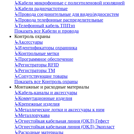
↳
Кабели микрофонные с полиэтиленовой изоляцией
↳
Кабели радиочастотные
↳
Провода соединительные для видео/аудиосистем
↳
Провода телефонные распределительные
↳
Телефонный кабель ТППэп
Показать все Кабели и провода
Контроль охраны
↳
Аксессуары
↳
Идентификаторы охранника
↳
Контрольные метки
↳
Программное обеспечение
↳
Регистраторы RFID
↳
Регистраторы ТМ
↳
Сопутствующие товары
Показать все Контроль охраны
Монтажные и расходные материалы
↳
Кабель-каналы и аксессуары
↳
Коммутационные изделия
↳
Крепежные изделия
↳
Металлические лотки и аксессуары к ним
↳
Металлорукава
↳
Огнестойкая кабельная линия (ОКЛ) Гефест
↳
Огнестойкая кабельная линия (ОКЛ) Экопласт
↳
Расходные материалы