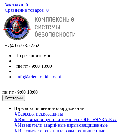
Закладки
0
Сравнение товаров
0
+7(495)773-22-62
Перезвоните мне
пн-пт / 9:00-18:00
info@arient.ru
id_arient
пн-пт / 9:00-18:00
Категории
Взрывозащищенное оборудование
↳
Барьеры искрозащиты
↳
Взрывозащищенный комплекс ОПС «ЯУЗА-Ех»
↳
Извещатели аварийные взрывозащищенные
↳
Извещатели охранные взрывозащищенные