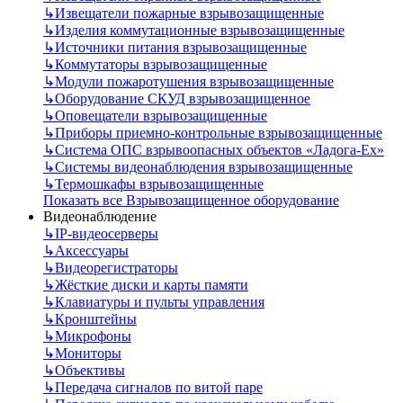
↳
Извещатели пожарные взрывозащищенные
↳
Изделия коммутационные взрывозащищенные
↳
Источники питания взрывозащищенные
↳
Коммутаторы взрывозащищенные
↳
Модули пожаротушения взрывозащищенные
↳
Оборудование СКУД взрывозащищенное
↳
Оповещатели взрывозащищенные
↳
Приборы приемно-контрольные взрывозащищенные
↳
Система ОПС взрывоопасных объектов «Ладога-Ex»
↳
Системы видеонаблюдения взрывозащищенные
↳
Термошкафы взрывозащищенные
Показать все Взрывозащищенное оборудование
Видеонаблюдение
↳
IP-видеосерверы
↳
Аксессуары
↳
Видеорегистраторы
↳
Жёсткие диски и карты памяти
↳
Клавиатуры и пульты управления
↳
Кронштейны
↳
Микрофоны
↳
Мониторы
↳
Объективы
↳
Передача сигналов по витой паре