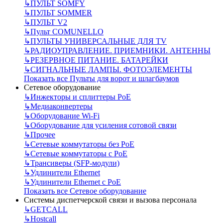
↳
ПУЛЬТ SOMFY
↳
ПУЛЬТ SOMMER
↳
ПУЛЬТ V2
↳
Пульт СOMUNELLO
↳
ПУЛЬТЫ УНИВЕРСАЛЬНЫЕ ДЛЯ TV
↳
РАДИОУПРАВЛЕНИЕ. ПРИЕМНИКИ. АНТЕННЫ
↳
РЕЗЕРВНОЕ ПИТАНИЕ. БАТАРЕЙКИ
↳
СИГНАЛЬНЫЕ ЛАМПЫ. ФОТОЭЛЕМЕНТЫ
Показать все Пульты для ворот и шлагбаумов
Сетевое оборудование
↳
Инжекторы и сплиттеры РоЕ
↳
Медиаконвертеры
↳
Оборудование Wi-Fi
↳
Оборудование для усиления сотовой связи
↳
Прочее
↳
Сетевые коммутаторы без РоЕ
↳
Сетевые коммутаторы с РоЕ
↳
Трансиверы (SFP-модули)
↳
Удлинители Ethernet
↳
Удлинители Ethernet с PoE
Показать все Сетевое оборудование
Системы диспетчерской связи и вызова персонала
↳
GETCALL
↳
Hostcall