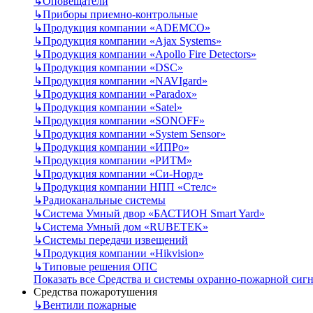
↳
Оповещатели
↳
Приборы приемно-контрольные
↳
Продукция компании «ADEMCO»
↳
Продукция компании «Ajax Systems»
↳
Продукция компании «Apollo Fire Detectors»
↳
Продукция компании «DSC»
↳
Продукция компании «NAVIgard»
↳
Продукция компании «Paradox»
↳
Продукция компании «Satel»
↳
Продукция компании «SONOFF»
↳
Продукция компании «System Sensor»
↳
Продукция компании «ИПРо»
↳
Продукция компании «РИТМ»
↳
Продукция компании «Си-Норд»
↳
Продукция компании НПП «Стелс»
↳
Радиоканальные системы
↳
Система Умный двор «БАСТИОН Smart Yard»
↳
Система Умный дом «RUBETEK»
↳
Системы передачи извещений
↳
Продукция компании «Hikvision»
↳
Типовые решения ОПС
Показать все Средства и системы охранно-пожарной сиг
Средства пожаротушения
↳
Вентили пожарные