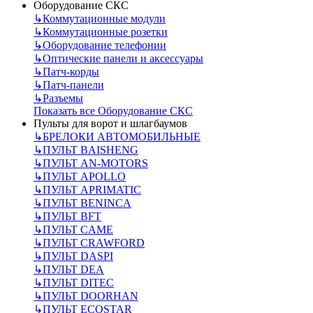
Оборудование СКС
↳
Коммутационные модули
↳
Коммутационные розетки
↳
Оборудование телефонии
↳
Оптические панели и аксессуары
↳
Патч-корды
↳
Патч-панели
↳
Разъемы
Показать все Оборудование СКС
Пульты для ворот и шлагбаумов
↳
БРЕЛОКИ АВТОМОБИЛЬНЫЕ
↳
ПУЛЬТ BAISHENG
↳
ПУЛЬТ AN-MOTORS
↳
ПУЛЬТ APOLLO
↳
ПУЛЬТ APRIMATIC
↳
ПУЛЬТ BENINCA
↳
ПУЛЬТ BFT
↳
ПУЛЬТ CAME
↳
ПУЛЬТ CRAWFORD
↳
ПУЛЬТ DASPI
↳
ПУЛЬТ DEA
↳
ПУЛЬТ DITEC
↳
ПУЛЬТ DOORHAN
↳
ПУЛЬТ ECOSTAR