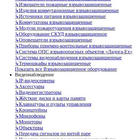
↳
Извещатели пожарные взрывозащищенные
↳
Изделия коммутационные взрывозащищенные
↳
Источники питания взрывозащищенные
↳
Коммутаторы взрывозащищенные
↳
Модули пожаротушения взрывозащищенные
↳
Оборудование СКУД взрывозащищенное
↳
Оповещатели взрывозащищенные
↳
Приборы приемно-контрольные взрывозащищенные
↳
Система ОПС взрывоопасных объектов «Ладога-Ex»
↳
Системы видеонаблюдения взрывозащищенные
↳
Термошкафы взрывозащищенные
Показать все Взрывозащищенное оборудование
Видеонаблюдение
↳
IP-видеосерверы
↳
Аксессуары
↳
Видеорегистраторы
↳
Жёсткие диски и карты памяти
↳
Клавиатуры и пульты управления
↳
Кронштейны
↳
Микрофоны
↳
Мониторы
↳
Объективы
↳
Передача сигналов по витой паре