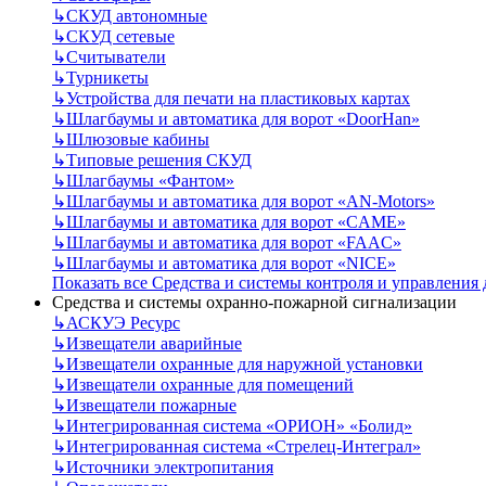
↳
СКУД автономные
↳
СКУД сетевые
↳
Считыватели
↳
Турникеты
↳
Устройства для печати на пластиковых картах
↳
Шлагбаумы и автоматика для ворот «DoorHan»
↳
Шлюзовые кабины
↳
Типовые решения СКУД
↳
Шлагбаумы «Фантом»
↳
Шлагбаумы и автоматика для ворот «AN-Motors»
↳
Шлагбаумы и автоматика для ворот «CAME»
↳
Шлагбаумы и автоматика для ворот «FAAC»
↳
Шлагбаумы и автоматика для ворот «NICE»
Показать все Средства и системы контроля и управления
Средства и системы охранно-пожарной сигнализации
↳
АСКУЭ Ресурс
↳
Извещатели аварийные
↳
Извещатели охранные для наружной установки
↳
Извещатели охранные для помещений
↳
Извещатели пожарные
↳
Интегрированная система «ОРИОН» «Болид»
↳
Интегрированная система «Стрелец-Интеграл»
↳
Источники электропитания