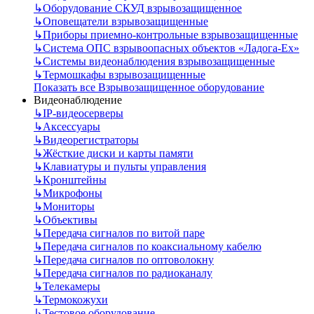
↳
Оборудование СКУД взрывозащищенное
↳
Оповещатели взрывозащищенные
↳
Приборы приемно-контрольные взрывозащищенные
↳
Система ОПС взрывоопасных объектов «Ладога-Ex»
↳
Системы видеонаблюдения взрывозащищенные
↳
Термошкафы взрывозащищенные
Показать все Взрывозащищенное оборудование
Видеонаблюдение
↳
IP-видеосерверы
↳
Аксессуары
↳
Видеорегистраторы
↳
Жёсткие диски и карты памяти
↳
Клавиатуры и пульты управления
↳
Кронштейны
↳
Микрофоны
↳
Мониторы
↳
Объективы
↳
Передача сигналов по витой паре
↳
Передача сигналов по коаксиальному кабелю
↳
Передача сигналов по оптоволокну
↳
Передача сигналов по радиоканалу
↳
Телекамеры
↳
Термокожухи
↳
Тестовое оборудование