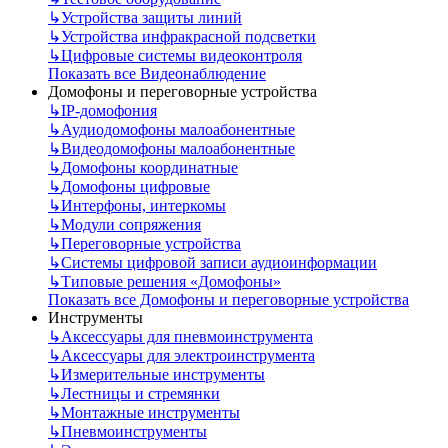
↳
Устройства защиты линий
↳
Устройства инфракрасной подсветки
↳
Цифровые системы видеоконтроля
Показать все Видеонаблюдение
Домофоны и переговорные устройства
↳
IP-домофония
↳
Аудиодомофоны малоабонентные
↳
Видеодомофоны малоабонентные
↳
Домофоны координатные
↳
Домофоны цифровые
↳
Интерфоны, интеркомы
↳
Модули сопряжения
↳
Переговорные устройства
↳
Системы цифровой записи аудиоинформации
↳
Типовые решения «Домофоны»
Показать все Домофоны и переговорные устройства
Инструменты
↳
Аксессуары для пневмоинструмента
↳
Аксессуары для электроинструмента
↳
Измерительные инструменты
↳
Лестницы и стремянки
↳
Монтажные инструменты
↳
Пневмоинструменты