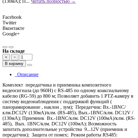
(130мA); П...
Читать полностью →
Facebook
Twitter
Вконтакте
Google+
На складе
+
−
В корзину
Описание
Комплект передатчика и приемника композитного
видеосигнала (до 960H) с RS-485 по одному коаксиальному
кабелю (RG-59) до 800 м; Позволяет добавить 1 PTZ-камеру в
систему видеонаблюдения с поддержкой функций (
панорамирование , наклон , зум); Передатчик: Вх.-1BNC/
клм.DC12V (130мA)/клм. (RS-485), Вых.-1BNC/клм. DC12V /
(130мA); Приемник Вх.-1BNC/клм. DС12V (100мA)/клм. (RS-
485), Вых. 1BNC/клм. DС12V (100мA); Возможность
запитать дополнительные устройства 9...12V (приемник и
передатчик); Защита от помех; Режим работы RS485: