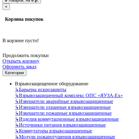
0
товаров,
на
0 р.
×
Корзина покупок
В корзине пусто!
Продолжить покупки
Открыть корзину
Оформить заказ
Категории
Взрывозащищенное оборудование
↳
Барьеры искрозащиты
↳
Взрывозащищенный комплекс ОПС «ЯУЗА-Ех»
↳
Извещатели аварийные взрывозащищенные
↳
Извещатели охранные взрывозащищенные
↳
Извещатели пожарные взрывозащищенные
↳
Изделия коммутационные взрывозащищенные
↳
Источники питания взрывозащищенные
↳
Коммутаторы взрывозащищенные
↳
Модули пожаротушения взрывозащищенные