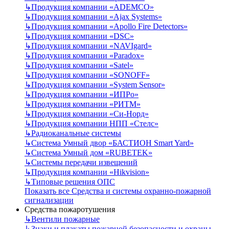
↳
Продукция компании «ADEMCO»
↳
Продукция компании «Ajax Systems»
↳
Продукция компании «Apollo Fire Detectors»
↳
Продукция компании «DSC»
↳
Продукция компании «NAVIgard»
↳
Продукция компании «Paradox»
↳
Продукция компании «Satel»
↳
Продукция компании «SONOFF»
↳
Продукция компании «System Sensor»
↳
Продукция компании «ИПРо»
↳
Продукция компании «РИТМ»
↳
Продукция компании «Си-Норд»
↳
Продукция компании НПП «Стелс»
↳
Радиоканальные системы
↳
Система Умный двор «БАСТИОН Smart Yard»
↳
Система Умный дом «RUBETEK»
↳
Системы передачи извещений
↳
Продукция компании «Hikvision»
↳
Типовые решения ОПС
Показать все Средства и системы охранно-пожарной
сигнализации
Средства пожаротушения
↳
Вентили пожарные
↳
Знаки и плакаты пожарной безопасности и охраны