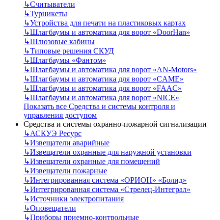
↳
Считыватели
↳
Турникеты
↳
Устройства для печати на пластиковых картах
↳
Шлагбаумы и автоматика для ворот «DoorHan»
↳
Шлюзовые кабины
↳
Типовые решения СКУД
↳
Шлагбаумы «Фантом»
↳
Шлагбаумы и автоматика для ворот «AN-Motors»
↳
Шлагбаумы и автоматика для ворот «CAME»
↳
Шлагбаумы и автоматика для ворот «FAAC»
↳
Шлагбаумы и автоматика для ворот «NICE»
Показать все Средства и системы контроля и
управления доступом
Средства и системы охранно-пожарной сигнализации
↳
АСКУЭ Ресурс
↳
Извещатели аварийные
↳
Извещатели охранные для наружной установки
↳
Извещатели охранные для помещений
↳
Извещатели пожарные
↳
Интегрированная система «ОРИОН» «Болид»
↳
Интегрированная система «Стрелец-Интеграл»
↳
Источники электропитания
↳
Оповещатели
↳
Приборы приемно-контрольные