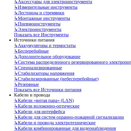
↳
Аксессуары для электроинструмента
↳
Измерительные инструменты
↳
Лестницы и стремянки
↳
Монтажные инструменты
↳
Пневмоинструменты
↳
Электроинструменты
Показать все Инструменты
Источники питания
↳
Аккумуляторы и термостаты
↳
Бесперебойные
↳
Дополнительное оборудование
↳
Система распределенного резервированного электропи
↳
Специализированные
↳
Стабилизаторы напряжения
↳
Стабилизированные (небесперебойные)
↳
Резервные
Показать все Источники питания
Кабели и провода
↳
Кабели «витая пара» (LAN)
↳
Кабели волоконно-оптические
↳
Кабели для интерфейса
↳
Кабели для систем охранно-пожарной сигнализации
↳
Кабели и провода электротехнические
↳
Кабели комбинированные для видеонаблюдения