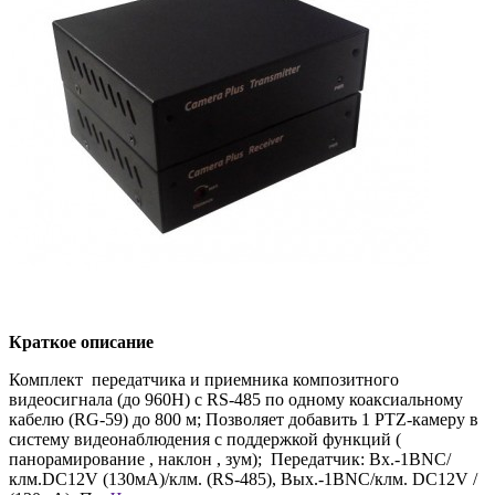
Краткое описание
Комплект передатчика и приемника композитного
видеосигнала (до 960H) с RS-485 по одному коаксиальному
кабелю (RG-59) до 800 м; Позволяет добавить 1 PTZ-камеру в
систему видеонаблюдения с поддержкой функций (
панорамирование , наклон , зум); Передатчик: Вх.-1BNC/
клм.DC12V (130мA)/клм. (RS-485), Вых.-1BNC/клм. DC12V /