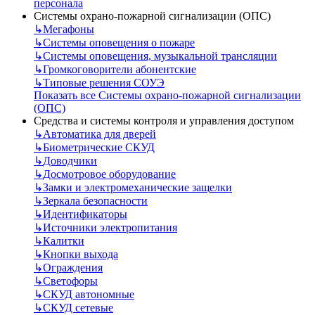
персонала
Системы охрано-пожарной сигнализации (ОПС)
↳
Мегафоны
↳
Системы оповещения о пожаре
↳
Системы оповещения, музыкальной трансляции
↳
Громкоговорители абонентские
↳
Типовые решения СОУЭ
Показать все Системы охрано-пожарной сигнализации
(ОПС)
Средства и системы контроля и управления доступом
↳
Автоматика для дверей
↳
Биометрические СКУД
↳
Доводчики
↳
Досмотровое оборудование
↳
Замки и электромеханические защелки
↳
Зеркала безопасности
↳
Идентификаторы
↳
Источники электропитания
↳
Калитки
↳
Кнопки выхода
↳
Ограждения
↳
Светофоры
↳
СКУД автономные
↳
СКУД сетевые