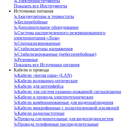
↳
Электроинструменты
Показать все Инструменты
Источники питания
↳
Аккумуляторы и термостаты
↳
Бесперебойные
↳
Дополнительное оборудование
↳
Система распределенного резервированного
электропитания «Лоза»
↳
Специализированные
↳
Стабилизаторы напряжения
↳
Стабилизированные (небесперебойные)
↳
Резервные
Показать все Источники питания
Кабели и провода
↳
Кабели «витая пара» (LAN)
↳
Кабели волоконно-оптические
↳
Кабели для интерфейса
↳
Кабели для систем охранно-пожарной сигнализации
↳
Кабели и провода электротехнические
↳
Кабели комбинированные для видеонаблюдения
↳
Кабели микрофонные с полиэтиленовой изоляцией
↳
Кабели радиочастотные
↳
Провода соединительные для видео/аудиосистем
↳
Провода телефонные распределительные