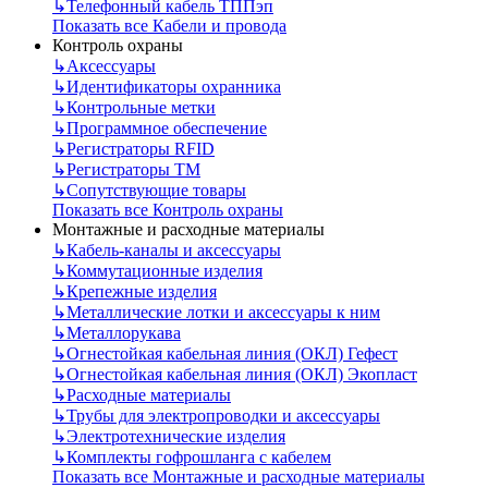
↳
Телефонный кабель ТППэп
Показать все Кабели и провода
Контроль охраны
↳
Аксессуары
↳
Идентификаторы охранника
↳
Контрольные метки
↳
Программное обеспечение
↳
Регистраторы RFID
↳
Регистраторы ТМ
↳
Сопутствующие товары
Показать все Контроль охраны
Монтажные и расходные материалы
↳
Кабель-каналы и аксессуары
↳
Коммутационные изделия
↳
Крепежные изделия
↳
Металлические лотки и аксессуары к ним
↳
Металлорукава
↳
Огнестойкая кабельная линия (ОКЛ) Гефест
↳
Огнестойкая кабельная линия (ОКЛ) Экопласт
↳
Расходные материалы
↳
Трубы для электропроводки и аксессуары
↳
Электротехнические изделия
↳
Комплекты гофрошланга с кабелем
Показать все Монтажные и расходные материалы