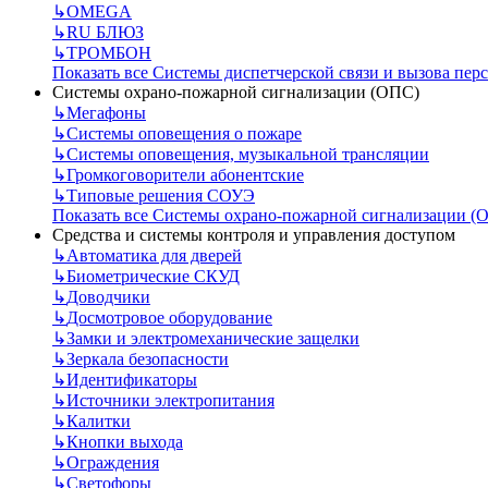
↳
OMEGA
↳
RU БЛЮЗ
↳
ТРОМБОН
Показать все Системы диспетчерской связи и вызова пер
Системы охрано-пожарной сигнализации (ОПС)
↳
Мегафоны
↳
Системы оповещения о пожаре
↳
Системы оповещения, музыкальной трансляции
↳
Громкоговорители абонентские
↳
Типовые решения СОУЭ
Показать все Системы охрано-пожарной сигнализации (
Средства и системы контроля и управления доступом
↳
Автоматика для дверей
↳
Биометрические СКУД
↳
Доводчики
↳
Досмотровое оборудование
↳
Замки и электромеханические защелки
↳
Зеркала безопасности
↳
Идентификаторы
↳
Источники электропитания
↳
Калитки
↳
Кнопки выхода
↳
Ограждения
↳
Светофоры