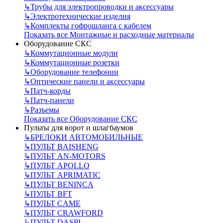
↳
Трубы для электропроводки и аксессуары
↳
Электротехнические изделия
↳
Комплекты гофрошланга с кабелем
Показать все Монтажные и расходные материалы
Оборудование СКС
↳
Коммутационные модули
↳
Коммутационные розетки
↳
Оборудование телефонии
↳
Оптические панели и аксессуары
↳
Патч-корды
↳
Патч-панели
↳
Разъемы
Показать все Оборудование СКС
Пульты для ворот и шлагбаумов
↳
БРЕЛОКИ АВТОМОБИЛЬНЫЕ
↳
ПУЛЬТ BAISHENG
↳
ПУЛЬТ AN-MOTORS
↳
ПУЛЬТ APOLLO
↳
ПУЛЬТ APRIMATIC
↳
ПУЛЬТ BENINCA
↳
ПУЛЬТ BFT
↳
ПУЛЬТ CAME
↳
ПУЛЬТ CRAWFORD
↳
ПУЛЬТ DASPI