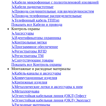
↳
Кабели микрофонные с полиэтиленовой изоляцией
↳
Кабели радиочастотные
↳
Провода соединительные для видео/аудиосистем
↳
Провода телефонные распределительные
↳
Телефонный кабель ТППэп
Показать все Кабели и провода
Контроль охраны
↳
Аксессуары
↳
Идентификаторы охранника
↳
Контрольные метки
↳
Программное обеспечение
↳
Регистраторы RFID
↳
Регистраторы ТМ
↳
Сопутствующие товары
Показать все Контроль охраны
Монтажные и расходные материалы
↳
Кабель-каналы и аксессуары
↳
Коммутационные изделия
↳
Крепежные изделия
↳
Металлические лотки и аксессуары к ним
↳
Металлорукава
↳
Огнестойкая кабельная линия (ОКЛ) Гефест
↳
Огнестойкая кабельная линия (ОКЛ) Экопласт
↳
Расходные материалы