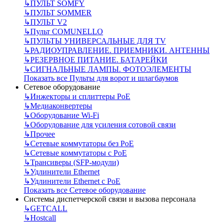
↳
ПУЛЬТ SOMFY
↳
ПУЛЬТ SOMMER
↳
ПУЛЬТ V2
↳
Пульт СOMUNELLO
↳
ПУЛЬТЫ УНИВЕРСАЛЬНЫЕ ДЛЯ TV
↳
РАДИОУПРАВЛЕНИЕ. ПРИЕМНИКИ. АНТЕННЫ
↳
РЕЗЕРВНОЕ ПИТАНИЕ. БАТАРЕЙКИ
↳
СИГНАЛЬНЫЕ ЛАМПЫ. ФОТОЭЛЕМЕНТЫ
Показать все Пульты для ворот и шлагбаумов
Сетевое оборудование
↳
Инжекторы и сплиттеры РоЕ
↳
Медиаконвертеры
↳
Оборудование Wi-Fi
↳
Оборудование для усиления сотовой связи
↳
Прочее
↳
Сетевые коммутаторы без РоЕ
↳
Сетевые коммутаторы с РоЕ
↳
Трансиверы (SFP-модули)
↳
Удлинители Ethernet
↳
Удлинители Ethernet с PoE
Показать все Сетевое оборудование
Системы диспетчерской связи и вызова персонала
↳
GETCALL
↳
Hostcall