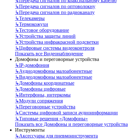
↳
Передача сигналов по коаксиальному кабелю
↳
Передача сигналов по оптоволокну
↳
Передача сигналов по радиоканалу
↳
Телекамеры
↳
Термокожухи
↳
Тестовое оборудование
↳
Устройства защиты линий
↳
Устройства инфракрасной подсветки
↳
Цифровые системы видеоконтроля
Показать все Видеонаблюдение
Домофоны и переговорные устройства
↳
IP-домофония
↳
Аудиодомофоны малоабонентные
↳
Видеодомофоны малоабонентные
↳
Домофоны координатные
↳
Домофоны цифровые
↳
Интерфоны, интеркомы
↳
Модули сопряжения
↳
Переговорные устройства
↳
Системы цифровой записи аудиоинформации
↳
Типовые решения «Домофоны»
Показать все Домофоны и переговорные устройства
Инструменты
↳
Аксессуары для пневмоинструмента