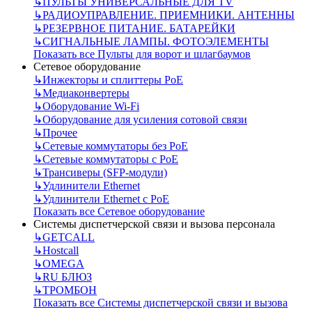
↳
ПУЛЬТЫ УНИВЕРСАЛЬНЫЕ ДЛЯ TV
↳
РАДИОУПРАВЛЕНИЕ. ПРИЕМНИКИ. АНТЕННЫ
↳
РЕЗЕРВНОЕ ПИТАНИЕ. БАТАРЕЙКИ
↳
СИГНАЛЬНЫЕ ЛАМПЫ. ФОТОЭЛЕМЕНТЫ
Показать все Пульты для ворот и шлагбаумов
Сетевое оборудование
↳
Инжекторы и сплиттеры РоЕ
↳
Медиаконвертеры
↳
Оборудование Wi-Fi
↳
Оборудование для усиления сотовой связи
↳
Прочее
↳
Сетевые коммутаторы без РоЕ
↳
Сетевые коммутаторы с РоЕ
↳
Трансиверы (SFP-модули)
↳
Удлинители Ethernet
↳
Удлинители Ethernet с PoE
Показать все Сетевое оборудование
Системы диспетчерской связи и вызова персонала
↳
GETCALL
↳
Hostcall
↳
OMEGA
↳
RU БЛЮЗ
↳
ТРОМБОН
Показать все Системы диспетчерской связи и вызова