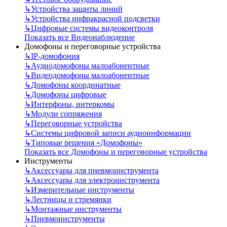
↳
Устройства защиты линий
↳
Устройства инфракрасной подсветки
↳
Цифровые системы видеоконтроля
Показать все Видеонаблюдение
Домофоны и переговорные устройства
↳
IP-домофония
↳
Аудиодомофоны малоабонентные
↳
Видеодомофоны малоабонентные
↳
Домофоны координатные
↳
Домофоны цифровые
↳
Интерфоны, интеркомы
↳
Модули сопряжения
↳
Переговорные устройства
↳
Системы цифровой записи аудиоинформации
↳
Типовые решения «Домофоны»
Показать все Домофоны и переговорные устройства
Инструменты
↳
Аксессуары для пневмоинструмента
↳
Аксессуары для электроинструмента
↳
Измерительные инструменты
↳
Лестницы и стремянки
↳
Монтажные инструменты
↳
Пневмоинструменты