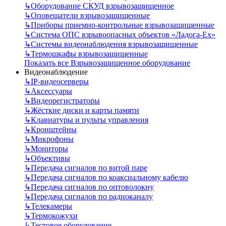
↳
Оборудование СКУД взрывозащищенное
↳
Оповещатели взрывозащищенные
↳
Приборы приемно-контрольные взрывозащищенные
↳
Система ОПС взрывоопасных объектов «Ладога-Ex»
↳
Системы видеонаблюдения взрывозащищенные
↳
Термошкафы взрывозащищенные
Показать все Взрывозащищенное оборудование
Видеонаблюдение
↳
IP-видеосерверы
↳
Аксессуары
↳
Видеорегистраторы
↳
Жёсткие диски и карты памяти
↳
Клавиатуры и пульты управления
↳
Кронштейны
↳
Микрофоны
↳
Мониторы
↳
Объективы
↳
Передача сигналов по витой паре
↳
Передача сигналов по коаксиальному кабелю
↳
Передача сигналов по оптоволокну
↳
Передача сигналов по радиоканалу
↳
Телекамеры
↳
Термокожухи
↳
Тестовое оборудование