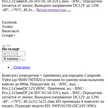
Роз.2,1х5мм(DC24-56V/AC18-35V), вых. - BNC; Передатчик
питается от линии; Выходное напряжение DC12V до 12W;
-40°...+70°C; 49.2x...
Читать полностью →
Facebook
Twitter
Вконтакте
Google+
На складе
+
−
В корзину
Описание
Комплект (передатчик + приёмник) для передачи Composite
Video (до 960H/700ТВЛ) и питания по одному коаксиальному
кабелю до 800м; Передатчик: вх. - BNC, вых. -
Роз.2,1х5мм(DC12V)/BNC. Приёмник: вх. - BNC/
Роз.2,1х5мм(DC24-56V/AC18-35V), вых. - BNC; Передатчик
питается от линии; Выходное напряжение DC12V до 12W;
-40°...+70°C; 49.2x112.5x25.2мм; БП приёмника в комплект не
входит; Подходят модели БП: SWP241250 (DC24V/30W),