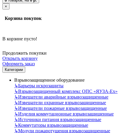
0
товаров,
на
0 р.
×
Корзина покупок
В корзине пусто!
Продолжить покупки
Открыть корзину
Оформить заказ
Категории
Взрывозащищенное оборудование
↳
Барьеры искрозащиты
↳
Взрывозащищенный комплекс ОПС «ЯУЗА-Ех»
↳
Извещатели аварийные взрывозащищенные
↳
Извещатели охранные взрывозащищенные
↳
Извещатели пожарные взрывозащищенные
↳
Изделия коммутационные взрывозащищенные
↳
Источники питания взрывозащищенные
↳
Коммутаторы взрывозащищенные
↳
Модули пожаротушения взрывозащищенные