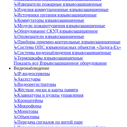
↳
Извещатели пожарные взрывозащищенные
↳
Изделия коммутационные взрывозащищенные
↳
Источники питания взрывозащищенные
↳
Коммутаторы взрывозащищенные
↳
Модули пожаротушения взрывозащищенные
↳
Оборудование СКУД взрывозащищенное
↳
Оповещатели взрывозащищенные
↳
Приборы приемно-контрольные взрывозащищенные
↳
Система ОПС взрывоопасных объектов «Ладога-Ex»
↳
Системы видеонаблюдения взрывозащищенные
↳
Термошкафы взрывозащищенные
Показать все Взрывозащищенное оборудование
Видеонаблюдение
↳
IP-видеосерверы
↳
Аксессуары
↳
Видеорегистраторы
↳
Жёсткие диски и карты памяти
↳
Клавиатуры и пульты управления
↳
Кронштейны
↳
Микрофоны
↳
Мониторы
↳
Объективы
↳
Передача сигналов по витой паре