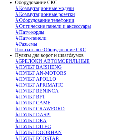
Оборудование СКС
↳
Коммутационные модули
↳
Коммутационные розетки
↳
Оборудование телефонии
↳
Оптические панели и аксессуары
↳
Патч-корды
↳
Патч-панели
↳
Разъемы
Показать все Оборудование СКС
Пульты для ворот и шлагбаумов
↳
БРЕЛОКИ АВТОМОБИЛЬНЫЕ
↳
ПУЛЬТ BAISHENG
↳
ПУЛЬТ AN-MOTORS
↳
ПУЛЬТ APOLLO
↳
ПУЛЬТ APRIMATIC
↳
ПУЛЬТ BENINCA
↳
ПУЛЬТ BFT
↳
ПУЛЬТ CAME
↳
ПУЛЬТ CRAWFORD
↳
ПУЛЬТ DASPI
↳
ПУЛЬТ DEA
↳
ПУЛЬТ DITEC
↳
ПУЛЬТ DOORHAN
↳
ПУЛЬТ ECOSTAR