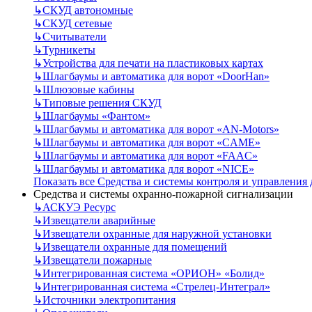
↳
СКУД автономные
↳
СКУД сетевые
↳
Считыватели
↳
Турникеты
↳
Устройства для печати на пластиковых картах
↳
Шлагбаумы и автоматика для ворот «DoorHan»
↳
Шлюзовые кабины
↳
Типовые решения СКУД
↳
Шлагбаумы «Фантом»
↳
Шлагбаумы и автоматика для ворот «AN-Motors»
↳
Шлагбаумы и автоматика для ворот «CAME»
↳
Шлагбаумы и автоматика для ворот «FAAC»
↳
Шлагбаумы и автоматика для ворот «NICE»
Показать все Средства и системы контроля и управления
Средства и системы охранно-пожарной сигнализации
↳
АСКУЭ Ресурс
↳
Извещатели аварийные
↳
Извещатели охранные для наружной установки
↳
Извещатели охранные для помещений
↳
Извещатели пожарные
↳
Интегрированная система «ОРИОН» «Болид»
↳
Интегрированная система «Стрелец-Интеграл»
↳
Источники электропитания