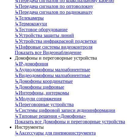
↳
Передача сигналов по коаксиальному кабелю
↳
Передача сигналов по оптоволокну
↳
Передача сигналов по радиоканалу
↳
Телекамеры
↳
Термокожухи
↳
Тестовое оборудование
↳
Устройства защиты линий
↳
Устройства инфракрасной подсветки
↳
Цифровые системы видеоконтроля
Показать все Видеонаблюдение
Домофоны и переговорные устройства
↳
IP-домофония
↳
Аудиодомофоны малоабонентные
↳
Видеодомофоны малоабонентные
↳
Домофоны координатные
↳
Домофоны цифровые
↳
Интерфоны, интеркомы
↳
Модули сопряжения
↳
Переговорные устройства
↳
Системы цифровой записи аудиоинформации
↳
Типовые решения «Домофоны»
Показать все Домофоны и переговорные устройства
Инструменты
↳
Аксессуары для пневмоинструмента