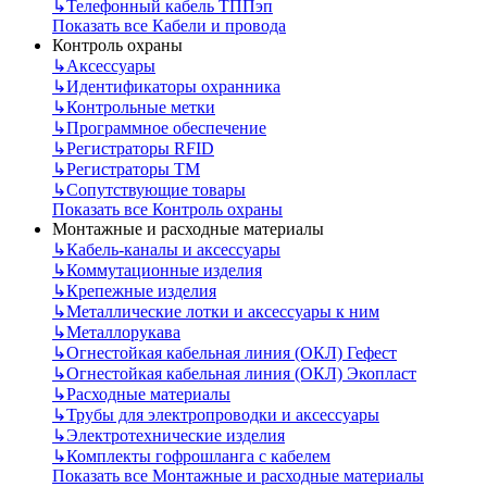
↳
Телефонный кабель ТППэп
Показать все Кабели и провода
Контроль охраны
↳
Аксессуары
↳
Идентификаторы охранника
↳
Контрольные метки
↳
Программное обеспечение
↳
Регистраторы RFID
↳
Регистраторы ТМ
↳
Сопутствующие товары
Показать все Контроль охраны
Монтажные и расходные материалы
↳
Кабель-каналы и аксессуары
↳
Коммутационные изделия
↳
Крепежные изделия
↳
Металлические лотки и аксессуары к ним
↳
Металлорукава
↳
Огнестойкая кабельная линия (ОКЛ) Гефест
↳
Огнестойкая кабельная линия (ОКЛ) Экопласт
↳
Расходные материалы
↳
Трубы для электропроводки и аксессуары
↳
Электротехнические изделия
↳
Комплекты гофрошланга с кабелем
Показать все Монтажные и расходные материалы