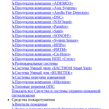
↳
Продукция компании «ADEMCO»
↳
Продукция компании «Ajax Systems»
↳
Продукция компании «Apollo Fire Detectors»
↳
Продукция компании «DSC»
↳
Продукция компании «NAVIgard»
↳
Продукция компании «Paradox»
↳
Продукция компании «Satel»
↳
Продукция компании «SONOFF»
↳
Продукция компании «System Sensor»
↳
Продукция компании «ИПРо»
↳
Продукция компании «РИТМ»
↳
Продукция компании «Си-Норд»
↳
Продукция компании НПП «Стелс»
↳
Радиоканальные системы
↳
Система Умный двор «БАСТИОН Smart Yard»
↳
Система Умный дом «RUBETEK»
↳
Системы передачи извещений
↳
Продукция компании «Hikvision»
↳
Типовые решения ОПС
Показать все Средства и системы охранно-пожарной
сигнализации
Средства пожаротушения
↳
Вентили пожарные
↳
Знаки и плакаты пожарной безопасности и охраны