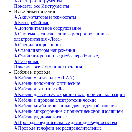
↳
Электроинструменты
Показать все Инструменты
Источники питания
↳
Аккумуляторы и термостаты
↳
Бесперебойные
↳
Дополнительное оборудование
↳
Система распределенного резервированного
электропитания «Лоза»
↳
Специализированные
↳
Стабилизаторы напряжения
↳
Стабилизированные (небесперебойные)
↳
Резервные
Показать все Источники питания
Кабели и провода
↳
Кабели «витая пара» (LAN)
↳
Кабели волоконно-оптические
↳
Кабели для интерфейса
↳
Кабели для систем охранно-пожарной сигнализации
↳
Кабели и провода электротехнические
↳
Кабели комбинированные для видеонаблюдения
↳
Кабели микрофонные с полиэтиленовой изоляцией
↳
Кабели радиочастотные
↳
Провода соединительные для видео/аудиосистем
↳
Провода телефонные распределительные