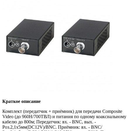
Краткое описание
Комплект (передатчик + приёмник) для передачи Composite
Video (до 960H/700ТВЛ) и питания по одному коаксиальному
кабелю до 800м; Передатчик: вх. - BNC, вых. -
Роз.2,1х5мм(DC12V)/BNC. Приёмник: вх. - BNC/