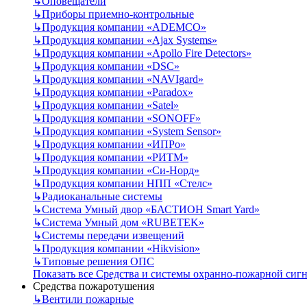
↳
Оповещатели
↳
Приборы приемно-контрольные
↳
Продукция компании «ADEMCO»
↳
Продукция компании «Ajax Systems»
↳
Продукция компании «Apollo Fire Detectors»
↳
Продукция компании «DSC»
↳
Продукция компании «NAVIgard»
↳
Продукция компании «Paradox»
↳
Продукция компании «Satel»
↳
Продукция компании «SONOFF»
↳
Продукция компании «System Sensor»
↳
Продукция компании «ИПРо»
↳
Продукция компании «РИТМ»
↳
Продукция компании «Си-Норд»
↳
Продукция компании НПП «Стелс»
↳
Радиоканальные системы
↳
Система Умный двор «БАСТИОН Smart Yard»
↳
Система Умный дом «RUBETEK»
↳
Системы передачи извещений
↳
Продукция компании «Hikvision»
↳
Типовые решения ОПС
Показать все Средства и системы охранно-пожарной сиг
Средства пожаротушения
↳
Вентили пожарные