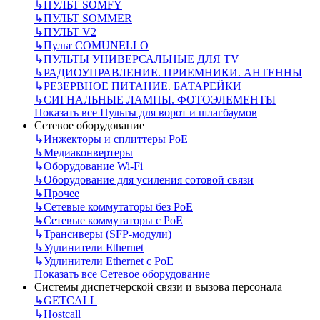
↳
ПУЛЬТ SOMFY
↳
ПУЛЬТ SOMMER
↳
ПУЛЬТ V2
↳
Пульт СOMUNELLO
↳
ПУЛЬТЫ УНИВЕРСАЛЬНЫЕ ДЛЯ TV
↳
РАДИОУПРАВЛЕНИЕ. ПРИЕМНИКИ. АНТЕННЫ
↳
РЕЗЕРВНОЕ ПИТАНИЕ. БАТАРЕЙКИ
↳
СИГНАЛЬНЫЕ ЛАМПЫ. ФОТОЭЛЕМЕНТЫ
Показать все Пульты для ворот и шлагбаумов
Сетевое оборудование
↳
Инжекторы и сплиттеры РоЕ
↳
Медиаконвертеры
↳
Оборудование Wi-Fi
↳
Оборудование для усиления сотовой связи
↳
Прочее
↳
Сетевые коммутаторы без РоЕ
↳
Сетевые коммутаторы с РоЕ
↳
Трансиверы (SFP-модули)
↳
Удлинители Ethernet
↳
Удлинители Ethernet с PoE
Показать все Сетевое оборудование
Системы диспетчерской связи и вызова персонала
↳
GETCALL
↳
Hostcall