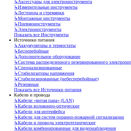
↳
Аксессуары для электроинструмента
↳
Измерительные инструменты
↳
Лестницы и стремянки
↳
Монтажные инструменты
↳
Пневмоинструменты
↳
Электроинструменты
Показать все Инструменты
Источники питания
↳
Аккумуляторы и термостаты
↳
Бесперебойные
↳
Дополнительное оборудование
↳
Система распределенного резервированного электропи
↳
Специализированные
↳
Стабилизаторы напряжения
↳
Стабилизированные (небесперебойные)
↳
Резервные
Показать все Источники питания
Кабели и провода
↳
Кабели «витая пара» (LAN)
↳
Кабели волоконно-оптические
↳
Кабели для интерфейса
↳
Кабели для систем охранно-пожарной сигнализации
↳
Кабели и провода электротехнические
↳
Кабели комбинированные для видеонаблюдения