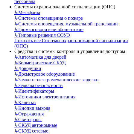
персонала
Системы охрано-пожарной сигнализации (ОПС)
↳
Мегафоны
↳
Системы оповещения о пожаре
↳
Системы оповещения, музыкальной трансляции
↳
Громкоговорители абонентские
↳
Типовые решения СОУЭ
Показать все Системы охрано-пожарной сигнализации
(ОПС)
Средства и системы контроля и управления доступом
↳
Автоматика для дверей
↳
Биометрические СКУД
↳
Доводчики
↳
Досмотровое оборудование
↳
Замки и электромеханические защелки
↳
Зеркала безопасности
↳
Идентификаторы
↳
Источники электропитания
↳
Калитки
↳
Кнопки выхода
↳
Ограждения
↳
Светофоры
↳
СКУД автономные
↳
СКУД сетевые