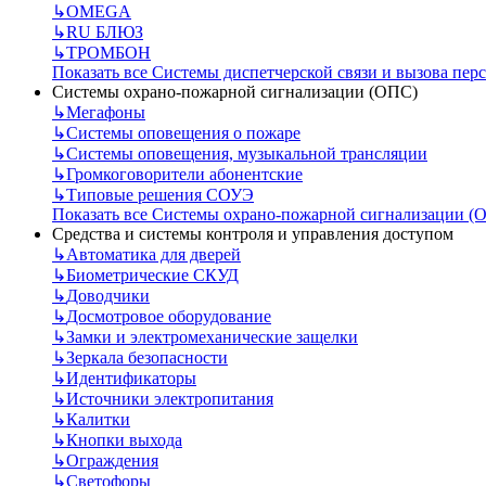
↳
OMEGA
↳
RU БЛЮЗ
↳
ТРОМБОН
Показать все Системы диспетчерской связи и вызова пер
Системы охрано-пожарной сигнализации (ОПС)
↳
Мегафоны
↳
Системы оповещения о пожаре
↳
Системы оповещения, музыкальной трансляции
↳
Громкоговорители абонентские
↳
Типовые решения СОУЭ
Показать все Системы охрано-пожарной сигнализации (
Средства и системы контроля и управления доступом
↳
Автоматика для дверей
↳
Биометрические СКУД
↳
Доводчики
↳
Досмотровое оборудование
↳
Замки и электромеханические защелки
↳
Зеркала безопасности
↳
Идентификаторы
↳
Источники электропитания
↳
Калитки
↳
Кнопки выхода
↳
Ограждения
↳
Светофоры