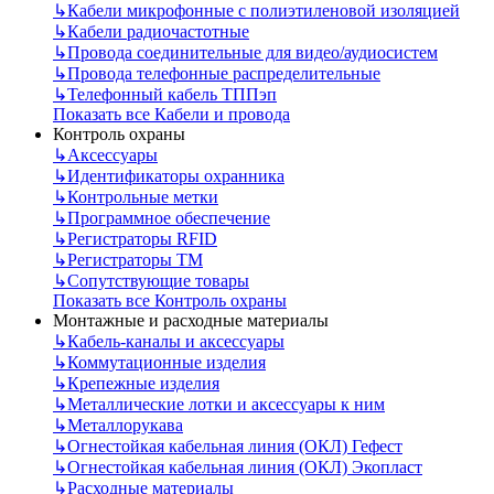
↳
Кабели микрофонные с полиэтиленовой изоляцией
↳
Кабели радиочастотные
↳
Провода соединительные для видео/аудиосистем
↳
Провода телефонные распределительные
↳
Телефонный кабель ТППэп
Показать все Кабели и провода
Контроль охраны
↳
Аксессуары
↳
Идентификаторы охранника
↳
Контрольные метки
↳
Программное обеспечение
↳
Регистраторы RFID
↳
Регистраторы ТМ
↳
Сопутствующие товары
Показать все Контроль охраны
Монтажные и расходные материалы
↳
Кабель-каналы и аксессуары
↳
Коммутационные изделия
↳
Крепежные изделия
↳
Металлические лотки и аксессуары к ним
↳
Металлорукава
↳
Огнестойкая кабельная линия (ОКЛ) Гефест
↳
Огнестойкая кабельная линия (ОКЛ) Экопласт
↳
Расходные материалы