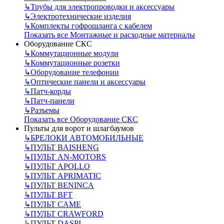
↳
Трубы для электропроводки и аксессуары
↳
Электротехнические изделия
↳
Комплекты гофрошланга с кабелем
Показать все Монтажные и расходные материалы
Оборудование СКС
↳
Коммутационные модули
↳
Коммутационные розетки
↳
Оборудование телефонии
↳
Оптические панели и аксессуары
↳
Патч-корды
↳
Патч-панели
↳
Разъемы
Показать все Оборудование СКС
Пульты для ворот и шлагбаумов
↳
БРЕЛОКИ АВТОМОБИЛЬНЫЕ
↳
ПУЛЬТ BAISHENG
↳
ПУЛЬТ AN-MOTORS
↳
ПУЛЬТ APOLLO
↳
ПУЛЬТ APRIMATIC
↳
ПУЛЬТ BENINCA
↳
ПУЛЬТ BFT
↳
ПУЛЬТ CAME
↳
ПУЛЬТ CRAWFORD
↳
ПУЛЬТ DASPI