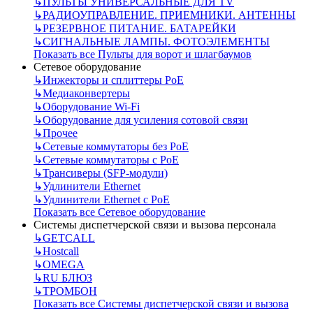
↳
ПУЛЬТЫ УНИВЕРСАЛЬНЫЕ ДЛЯ TV
↳
РАДИОУПРАВЛЕНИЕ. ПРИЕМНИКИ. АНТЕННЫ
↳
РЕЗЕРВНОЕ ПИТАНИЕ. БАТАРЕЙКИ
↳
СИГНАЛЬНЫЕ ЛАМПЫ. ФОТОЭЛЕМЕНТЫ
Показать все Пульты для ворот и шлагбаумов
Сетевое оборудование
↳
Инжекторы и сплиттеры РоЕ
↳
Медиаконвертеры
↳
Оборудование Wi-Fi
↳
Оборудование для усиления сотовой связи
↳
Прочее
↳
Сетевые коммутаторы без РоЕ
↳
Сетевые коммутаторы с РоЕ
↳
Трансиверы (SFP-модули)
↳
Удлинители Ethernet
↳
Удлинители Ethernet с PoE
Показать все Сетевое оборудование
Системы диспетчерской связи и вызова персонала
↳
GETCALL
↳
Hostcall
↳
OMEGA
↳
RU БЛЮЗ
↳
ТРОМБОН
Показать все Системы диспетчерской связи и вызова