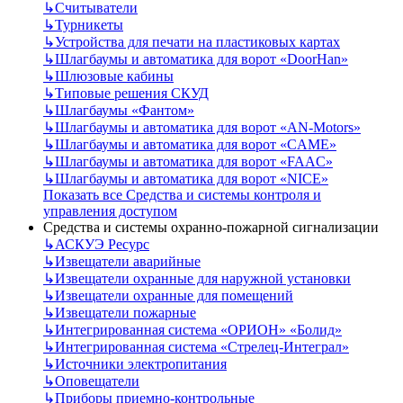
↳
Считыватели
↳
Турникеты
↳
Устройства для печати на пластиковых картах
↳
Шлагбаумы и автоматика для ворот «DoorHan»
↳
Шлюзовые кабины
↳
Типовые решения СКУД
↳
Шлагбаумы «Фантом»
↳
Шлагбаумы и автоматика для ворот «AN-Motors»
↳
Шлагбаумы и автоматика для ворот «CAME»
↳
Шлагбаумы и автоматика для ворот «FAAC»
↳
Шлагбаумы и автоматика для ворот «NICE»
Показать все Средства и системы контроля и
управления доступом
Средства и системы охранно-пожарной сигнализации
↳
АСКУЭ Ресурс
↳
Извещатели аварийные
↳
Извещатели охранные для наружной установки
↳
Извещатели охранные для помещений
↳
Извещатели пожарные
↳
Интегрированная система «ОРИОН» «Болид»
↳
Интегрированная система «Стрелец-Интеграл»
↳
Источники электропитания
↳
Оповещатели
↳
Приборы приемно-контрольные